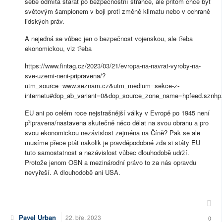
sebe odmítá starat po bezpečnostní stránce, ale přitom chce být
světovým šampionem v boji proti změně klimatu nebo v ochraně
lidských práv.
A nejedná se vůbec jen o bezpečnost vojenskou, ale třeba
ekonomickou, viz třeba
https://www.fintag.cz/2023/03/21/evropa-na-navrat-vyroby-na-
sve-uzemi-neni-pripravena/?
utm_source=www.seznam.cz&utm_medium=sekce-z-
internetu#dop_ab_variant=0&dop_source_zone_name=hpfeed.sznhp
EU ani po celém roce nejstrašnější války v Evropě po 1945 není
připravena/nastavena skutečně něco dělat na svou obranu a pro
svou ekonomickou nezávislost zejména na Číně? Pak se ale
musíme přece ptát nakolik je pravděpodobné zda si státy EU
tuto samostatnost a nezávislost vůbec dlouhodobě udrží.
Protože jenom OSN a mezinárodní právo to za nás opravdu
nevyřeší. A dlouhodobě ani USA.
Pavel Urban
22. bře. 2023
0