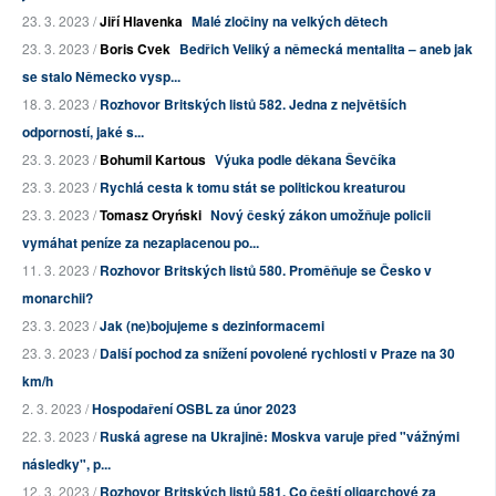
23. 3. 2023 /
Jiří Hlavenka
Malé zločiny na velkých dětech
23. 3. 2023 /
Boris Cvek
Bedřich Veliký a německá mentalita – aneb jak
se stalo Německo vysp...
18. 3. 2023 /
Rozhovor Britských listů 582. Jedna z největších
odporností, jaké s...
23. 3. 2023 /
Bohumil Kartous
Výuka podle děkana Ševčíka
23. 3. 2023 /
Rychlá cesta k tomu stát se politickou kreaturou
23. 3. 2023 /
Tomasz Oryński
Nový český zákon umožňuje policii
vymáhat peníze za nezaplacenou po...
11. 3. 2023 /
Rozhovor Britských listů 580. Proměňuje se Česko v
monarchii?
23. 3. 2023 /
Jak (ne)bojujeme s dezinformacemi
23. 3. 2023 /
Další pochod za snížení povolené rychlosti v Praze na 30
km/h
2. 3. 2023 /
Hospodaření OSBL za únor 2023
22. 3. 2023 /
Ruská agrese na Ukrajině: Moskva varuje před "vážnými
následky", p...
12. 3. 2023 /
Rozhovor Britských listů 581. Co čeští oligarchové za