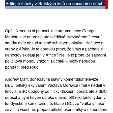
Opět: Nemohu si pomoci, ale argumentace George
Monbiota je naprosto přesvědčivá. Mezinárodní trestní
soudní dvůr dosud trestně stíhal jen politiky - zločince a
vrahy z Afriky. Je to opravdu proto, že vrazi a pachatelé
genocidy existují jen v Africe? Ne, je to proto, že západní
politikové mohou vraždit jak chtějí - nikdy nebudou
pohnáni před soud.
Andrew Marr, donedávna slavný komentátor televize
BBC, britský ekvivalent Václava Moravce (měl v neděli v
televizi BBC obdobný politický diskusní pořad, ale z BBC
odešel a nyní hovoří daleko otevřeněji) řekl tento týden v
londýnském komerčním rozhlase LBC, že "válka v Iráku
zavinila všechno: propad britské ekonomiky a ožebračení