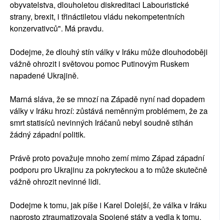
obyvatelstva, dlouholetou diskreditaci Labouristické
strany, brexit, i třináctiletou vládu nekompetentních
konzervativců". Má pravdu.
Dodejme, že dlouhý stín války v Iráku může dlouhodoběji
vážně ohrozit i světovou pomoc Putinovým Ruskem
napadené Ukrajině.
Marná sláva, že se mnozí na Západě nyní nad dopadem
války v Iráku hrozí: zůstává neměnným problémem, že za
smrt statisíců nevinných Iráčanů nebyl soudně stíhán
žádný západní politik.
Právě proto považuje mnoho zemí mimo Západ západní
podporu pro Ukrajinu za pokryteckou a to může skutečně
vážně ohrozit nevinné lidi.
Dodejme k tomu, jak píše i Karel Dolejší, že válka v Iráku
naprosto ztraumatizovala Spojené státy a vedla k tomu,