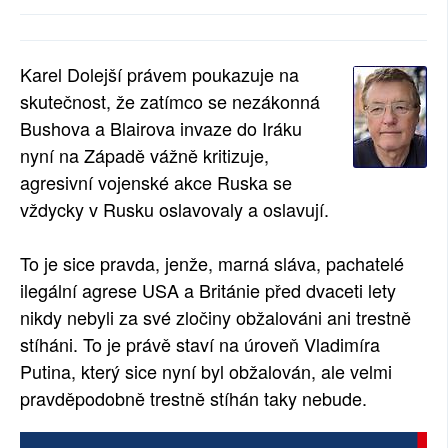
SOCIÁLNÍ SÍTĚ
RUBRIKY
Karel Dolejší právem poukazuje na
skutečnost, že zatímco se nezákonná
PLNÁ VERZE STRÁNEK
Bushova a Blairova invaze do Iráku
nyní na Západě vážně kritizuje,
agresivní vojenské akce Ruska se
vždycky v Rusku oslavovaly a oslavují.
To je sice pravda, jenže, marná sláva, pachatelé
ilegální agrese USA a Británie před dvaceti lety
nikdy nebyli za své zločiny obžalováni ani trestně
stíháni. To je právě staví na úroveň Vladimíra
Putina, který sice nyní byl obžalován, ale velmi
pravděpodobně trestně stíhán taky nebude.