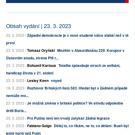
Obsah vydání | 23. 3. 2023
23. 3. 2023 /
Západní demokracie je v nové studené válce slabší než v té
první
23. 3. 2023 /
Tomasz Oryński
Mezitím v Absurdistánu 229. Korupce v
Ústavním soudu, strana PiS r...
23. 3. 2023 /
Bohumil Kartous
Totalita způsobuje strach ze selhání,
handicap života v 21. století
23. 3. 2023 /
Lesley Keen
voyed
18. 3. 2023 /
Rozhovor Britských listů 583. Hledat byt v žádném případě
nemůže mo...
23. 3. 2023 /
Je možná změna v britské politice? Ve středu odpoledne
drtili Boris...
23. 3. 2023 /
Pro Putina není ten trvalý zatykač žádná legrace
23. 3. 2023 /
Fabiano Golgo
Dělej to, co říkám, ne to, co dělám: Bush byl
ještě horší než Putin