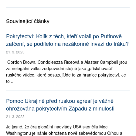
Související články
Pokrytectví: Kolik z těch, kteří volali po Putinově
zatčení, se podílelo na nezákonné invazi do Iráku?
21. 3. 2023
Gordon Brown, Condoleezza Riceová a Alastair Campbell jsou
za nelegální válku zodpovědní stejně jako „přisluhovači“
ruského vůdce, které odsuzujíJde to za hranice pokrytectví. Je
to ...
Pomoc Ukrajině před ruskou agresí je vážně
ohrožována pokrytectvím Západu z minulosti
21. 3. 2023
Je jasné, že éra globální nadvlády USA skončila Moc
Washingtonu je náhle ohrožena nově sebevědomou Čínou a