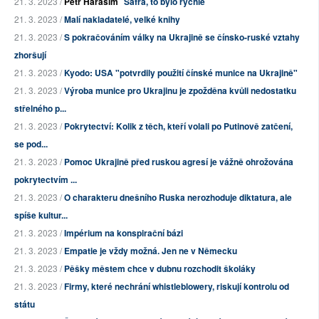
21. 3. 2023 /
Petr Haraším
Safra, to bylo rychlé
21. 3. 2023 /
Malí nakladatelé, velké knihy
21. 3. 2023 /
S pokračováním války na Ukrajině se čínsko-ruské vztahy
zhoršují
21. 3. 2023 /
Kyodo: USA "potvrdily použití čínské munice na Ukrajině"
21. 3. 2023 /
Výroba munice pro Ukrajinu je zpožděna kvůli nedostatku
střelného p...
21. 3. 2023 /
Pokrytectví: Kolik z těch, kteří volali po Putinově zatčení,
se pod...
21. 3. 2023 /
Pomoc Ukrajině před ruskou agresí je vážně ohrožována
pokrytectvím ...
21. 3. 2023 /
O charakteru dnešního Ruska nerozhoduje diktatura, ale
spíše kultur...
21. 3. 2023 /
Impérium na konspirační bázi
21. 3. 2023 /
Empatie je vždy možná. Jen ne v Německu
21. 3. 2023 /
Pěšky městem chce v dubnu rozchodit školáky
21. 3. 2023 /
Firmy, které nechrání whistleblowery, riskují kontrolu od
státu