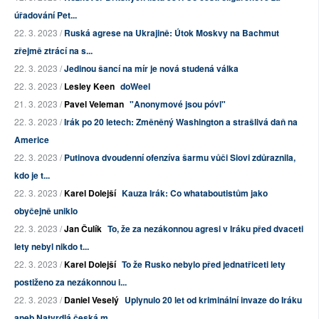
úřadování Pet...
22. 3. 2023 /
Ruská agrese na Ukrajině: Útok Moskvy na Bachmut
zřejmě ztrácí na s...
22. 3. 2023 /
Jedinou šancí na mír je nová studená válka
22. 3. 2023 /
Lesley Keen
doWeel
21. 3. 2023 /
Pavel Veleman
"Anonymové jsou póvl"
22. 3. 2023 /
Irák po 20 letech: Změněný Washington a strašlivá daň na
Americe
22. 3. 2023 /
Putinova dvoudenní ofenzíva šarmu vůči Siovi zdůraznila,
kdo je t...
22. 3. 2023 /
Karel Dolejší
Kauza Irák: Co whataboutistům jako
obyčejně uniklo
22. 3. 2023 /
Jan Čulík
To, že za nezákonnou agresi v Iráku před dvaceti
lety nebyl nikdo t...
22. 3. 2023 /
Karel Dolejší
To že Rusko nebylo před jednatřiceti lety
postiženo za nezákonnou i...
22. 3. 2023 /
Daniel Veselý
Uplynulo 20 let od kriminální invaze do Iráku
aneb Natvrdlá česká m...