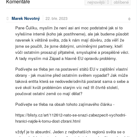
Komentáře
nejnovější
oblíbené
Marek Novotný
22. bře. 2023
0
Pane Čulíku, myslím že není asi ani moc podstatné jak si to
vyřešíme interně (koho jak postihneme), ale jak budeme působit
navenek k většině světa, zda k nám mají důvěru, zda věří že
jsme se poučili, že jsme dobrými, umírněnými partnery, kteří
vůči ostatním prosazují přijatelné, smysluplné a prospěšné věci.
A tady myslím má Západ a hlavně EU opravdu problémy.
Podívejte se třeba jen na postavení států EU v zajištění vlastní
obrany - jak musíme před ostatním světem vypadat? Jak může
taková entita která se nedovede/odmítá postarat sama o sebe a
své okolí kvůli problémům starým víc než tři čtvrtě století,
poučovat ostatní země co mají dělat?
Podívejte se třeba na obsah tohoto zajímavého článku -
https://blisty.cz/art/112612-nato-se-snazi-zabezpecit-vychodni-
hranici-najde-k-tomu-dost-zbrani.html
vždyť je to absurdní. Jeden z nejbohatších regionů světa se o