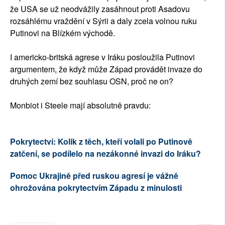
že USA se už neodvážily zasáhnout proti Asadovu
rozsáhlému vraždění v Sýrii a daly zcela volnou ruku
Putinovi na Blízkém východě.
I americko-britská agrese v Iráku posloužila Putinovi
argumentem, že když může Západ provádět invaze do
druhých zemí bez souhlasu OSN, proč ne on?
Monbiot i Steele mají absolutně pravdu:
Pokrytectví: Kolik z těch, kteří volali po Putinově
zatčení, se podílelo na nezákonné invazi do Iráku?
Pomoc Ukrajině před ruskou agresí je vážně
ohrožována pokrytectvím Západu z minulosti