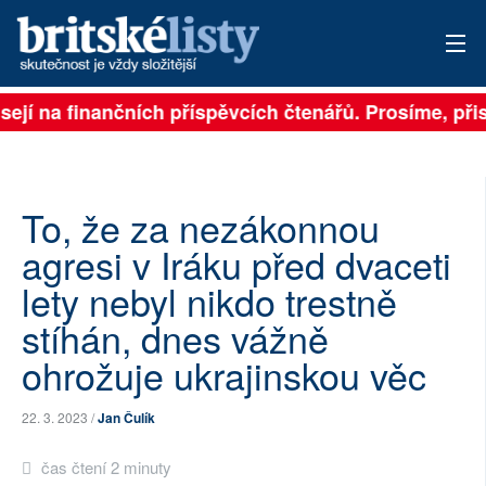
sejí na finančních příspěvcích čtenářů. Prosíme, přisp
PŘIHLÁSIT
AKTUÁLNÍ VYDÁNÍ
ARCHIV
To, že za nezákonnou
agresi v Iráku před dvaceti
ROZHOVORY
lety nebyl nikdo trestně
TÉMATA
stíhán, dnes vážně
ohrožuje ukrajinskou věc
NEJČTENĚJŠÍ ZA 7 DNÍ
AUTOŘI
22. 3. 2023 /
Jan Čulík
PŘÍSPĚVKY NA PROVOZ
čas čtení 2 minuty