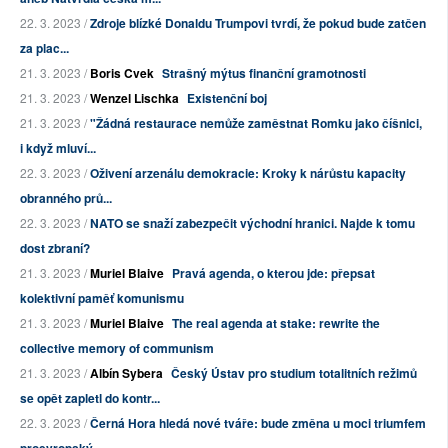
22. 3. 2023 /
Zdroje blízké Donaldu Trumpovi tvrdí, že pokud bude zatčen
za plac...
21. 3. 2023 /
Boris Cvek
Strašný mýtus finanční gramotnosti
21. 3. 2023 /
Wenzel Lischka
Existenční boj
21. 3. 2023 /
"Žádná restaurace nemůže zaměstnat Romku jako číšnici,
i když mluví...
22. 3. 2023 /
Oživení arzenálu demokracie: Kroky k nárůstu kapacity
obranného prů...
22. 3. 2023 /
NATO se snaží zabezpečit východní hranici. Najde k tomu
dost zbraní?
21. 3. 2023 /
Muriel Blaive
Pravá agenda, o kterou jde: přepsat
kolektivní paměť komunismu
21. 3. 2023 /
Muriel Blaive
The real agenda at stake: rewrite the
collective memory of communism
21. 3. 2023 /
Albín Sybera
Český Ústav pro studium totalitních režimů
se opět zapletl do kontr...
22. 3. 2023 /
Černá Hora hledá nové tváře: bude změna u moci triumfem