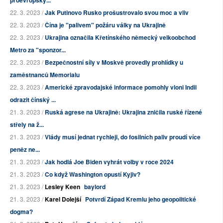
proevropský...
22. 3. 2023 /
Jak Putinovo Rusko prošustrovalo svou moc a vliv
22. 3. 2023 /
Čína je "palivem" požáru války na Ukrajině
22. 3. 2023 /
Ukrajina označila Křetínského německý velkoobchod
Metro za "sponzor...
22. 3. 2023 /
Bezpečnostní síly v Moskvě provedly prohlídky u
zaměstnanců Memorialu
22. 3. 2023 /
Americké zpravodajské informace pomohly vloni Indii
odrazit čínský ...
21. 3. 2023 /
Ruská agrese na Ukrajině: Ukrajina zničila ruské řízené
střely na ž...
21. 3. 2023 /
Vlády musí jednat rychleji, do fosilních paliv proudí více
peněz ne...
21. 3. 2023 /
Jak hodlá Joe Biden vyhrát volby v roce 2024
21. 3. 2023 /
Co když Washington opustí Kyjiv?
21. 3. 2023 /
Lesley Keen
baylord
21. 3. 2023 /
Karel Dolejší
Potvrdí Západ Kremlu jeho geopolitické
dogma?