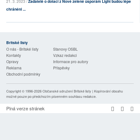
21. 3. 2023 /
Žadatelé o dotaci z Nové zelené úsporám Light budou lépe
chráněni ...
Britské listy
O nás - Britské listy
Stanovy OSBL
Kontakty
Vzkaz redakci
Opravy
Informace pro autory
Reklama
Příspěvky
Obchodní podmínky
Copyright © 1996-2026
Občanské sdružení Britské listy
| Kopírování obsahu
možné pouze po předchozím písemném souhlasu redakce.
Plná verze stránek