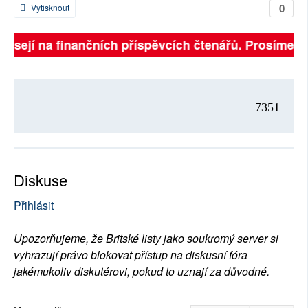
0
Vytisknout
visejí na finančních příspěvcích čtenářů. Prosíme, př
7351
Diskuse
Přihlásit
Upozorňujeme, že Britské listy jako soukromý server si
vyhrazují právo blokovat přístup na diskusní fóra
jakémukoliv diskutérovi, pokud to uznají za důvodné.