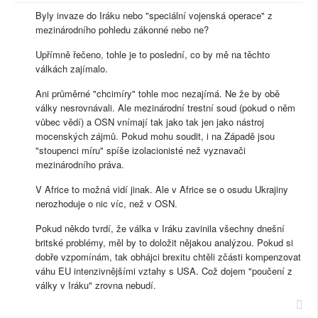
Byly invaze do Iráku nebo "speciální vojenská operace" z
mezinárodního pohledu zákonné nebo ne?
Upřímně řečeno, tohle je to poslední, co by mě na těchto
válkách zajímalo.
Ani průměrné "chcimíry" tohle moc nezajímá. Ne že by obě
války nesrovnávali. Ale mezinárodní trestní soud (pokud o něm
vůbec vědí) a OSN vnímají tak jako tak jen jako nástroj
mocenských zájmů. Pokud mohu soudit, i na Západě jsou
"stoupenci míru" spíše izolacionisté než vyznavači
mezinárodního práva.
V Africe to možná vidí jinak. Ale v Africe se o osudu Ukrajiny
nerozhoduje o nic víc, než v OSN.
Pokud někdo tvrdí, že válka v Iráku zavinila všechny dnešní
britské problémy, měl by to doložit nějakou analýzou. Pokud si
dobře vzpomínám, tak obhájci brexitu chtěli zčásti kompenzovat
váhu EU intenzivnějšími vztahy s USA. Což dojem "poučení z
války v Iráku" zrovna nebudí.