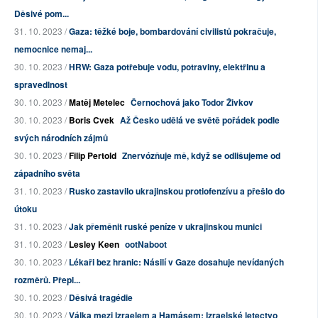
Děsivé pom...
31. 10. 2023 /
Gaza: těžké boje, bombardování civilistů pokračuje,
nemocnice nemaj...
30. 10. 2023 /
HRW: Gaza potřebuje vodu, potraviny, elektřinu a
spravedlnost
30. 10. 2023 /
Matěj Metelec
Černochová jako Todor Živkov
30. 10. 2023 /
Boris Cvek
Až Česko udělá ve světě pořádek podle
svých národních zájmů
30. 10. 2023 /
Filip Pertold
Znervózňuje mě, když se odlišujeme od
západního světa
31. 10. 2023 /
Rusko zastavilo ukrajinskou protiofenzívu a přešlo do
útoku
31. 10. 2023 /
Jak přeměnit ruské peníze v ukrajinskou munici
31. 10. 2023 /
Lesley Keen
ootNaboot
30. 10. 2023 /
Lékaři bez hranic: Násilí v Gaze dosahuje nevídaných
rozměrů. Přepl...
30. 10. 2023 /
Děsivá tragédie
30. 10. 2023 /
Válka mezi Izraelem a Hamásem: Izraelské letectvo