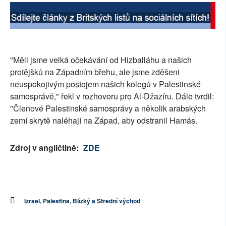
"Měli jsme velká očekávání od Hizballáhu a našich
protějšků na Západním břehu, ale jsme zděšeni
neuspokojivým postojem našich kolegů v Palestinské
samosprávě," řekl v rozhovoru pro Al-Džazíru. Dále tvrdil:
"Členové Palestinské samosprávy a několik arabských
zemí skrytě naléhají na Západ, aby odstranil Hamás.
Zdroj v angličtině:
ZDE
Izrael, Palestina, Blízký a Střední východ