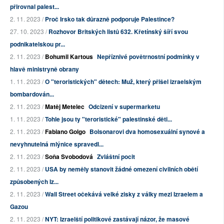
přirovnal palest...
2. 11. 2023 /
Proč Irsko tak důrazně podporuje Palestince?
27. 10. 2023 /
Rozhovor Britských listů 632. Křetínský šíří svou
podnikatelskou pr...
2. 11. 2023 /
Bohumil Kartous
Nepříznivé povětrnostní podmínky v
hlavě ministryně obrany
1. 11. 2023 /
O "teroristických" dětech: Muž, který přišel izraelským
bombardován...
2. 11. 2023 /
Matěj Metelec
Odcizení v supermarketu
1. 11. 2023 /
Tohle jsou ty "teroristické" palestinské děti...
2. 11. 2023 /
Fabiano Golgo
Bolsonarovi dva homosexuální synové a
nevyhnutelná mlýnice spravedl...
2. 11. 2023 /
Soňa Svobodová
Zvláštní pocit
2. 11. 2023 /
USA by neměly stanovit žádné omezení civilních obětí
způsobených Iz...
2. 11. 2023 /
Wall Street očekává velké zisky z války mezi Izraelem a
Gazou
2. 11. 2023 /
NYT: Izraelští politikové zastávají názor, že masové