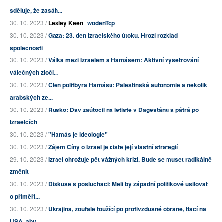
sděluje, že zasáh...
30. 10. 2023 /
Lesley Keen
wodenTop
30. 10. 2023 /
Gaza: 23. den izraelského útoku. Hrozí rozklad
společnosti
30. 10. 2023 /
Válka mezi Izraelem a Hamásem: Aktivní vyšetřování
válečných zloči...
30. 10. 2023 /
Člen politbyra Hamásu: Palestinská autonomie a několik
arabských ze...
30. 10. 2023 /
Rusko: Dav zaútočil na letiště v Dagestánu a pátrá po
Izraelcích
30. 10. 2023 /
"Hamás je ideologie"
30. 10. 2023 /
Zájem Číny o Izrael je čistě její vlastní strategií
29. 10. 2023 /
Izrael ohrožuje pět vážných krizí. Bude se muset radikálně
změnit
30. 10. 2023 /
Diskuse s posluchači: Měli by západní politikové usilovat
o příměří...
30. 10. 2023 /
Ukrajina, zoufale toužící po protivzdušné obraně, tlačí na
USA, aby...