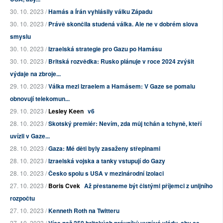
30. 10. 2023 /
Hamás a Írán vyhlásily válku Západu
30. 10. 2023 /
Právě skončila studená válka. Ale ne v dobrém slova
smyslu
30. 10. 2023 /
Izraelská strategie pro Gazu po Hamásu
30. 10. 2023 /
Britská rozvědka: Rusko plánuje v roce 2024 zvýšit
výdaje na zbroje...
29. 10. 2023 /
Válka mezi Izraelem a Hamásem: V Gaze se pomalu
obnovují telekomun...
29. 10. 2023 /
Lesley Keen
v6
28. 10. 2023 /
Skotský premiér: Nevím, zda můj tchán a tchyně, kteří
uvízli v Gaze...
28. 10. 2023 /
Gaza: Mé děti byly zasaženy střepinami
28. 10. 2023 /
Izraelská vojska a tanky vstupují do Gazy
28. 10. 2023 /
Česko spolu s USA v mezinárodní izolaci
27. 10. 2023 /
Boris Cvek
Až přestaneme být čistými příjemci z unijního
rozpočtu
27. 10. 2023 /
Kenneth Roth na Twitteru
27. 10. 2023 /
Více než 250 britských právníků vyzývá vládu, aby se