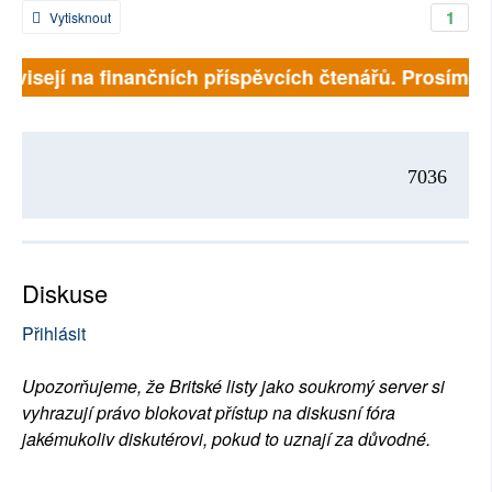
1
Vytisknout
závisejí na finančních příspěvcích čtenářů. Prosíme, p
7036
Diskuse
Přihlásit
Upozorňujeme, že Britské listy jako soukromý server si
vyhrazují právo blokovat přístup na diskusní fóra
jakémukoliv diskutérovi, pokud to uznají za důvodné.