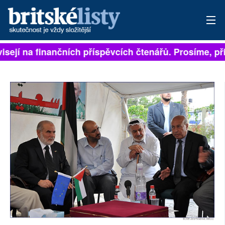
visejí na finančních příspěvcích čtenářů. Prosíme, při
PŘIHLÁSIT
AKTUÁLNÍ VYDÁNÍ
ARCHIV
ROZHOVORY
TÉMATA
NEJČTENĚJŠÍ ZA 7 DNÍ
AUTOŘI
PŘÍSPĚVKY NA PROVOZ