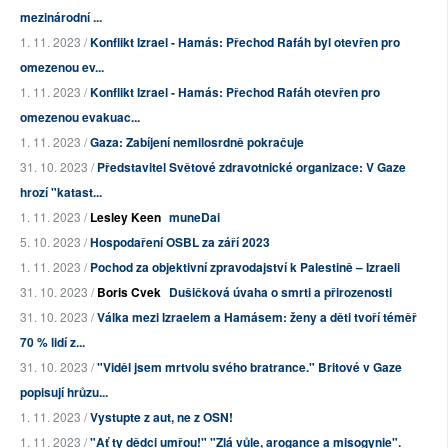
mezinárodní ...
1. 11. 2023 /
Konflikt Izrael - Hamás: Přechod Rafáh byl otevřen pro
omezenou ev...
1. 11. 2023 /
Konflikt Izrael - Hamás: Přechod Rafáh otevřen pro
omezenou evakuac...
1. 11. 2023 /
Gaza: Zabíjení nemilosrdně pokračuje
31. 10. 2023 /
Představitel Světové zdravotnické organizace: V Gaze
hrozí "katast...
1. 11. 2023 /
Lesley Keen
muneDai
5. 10. 2023 /
Hospodaření OSBL za září 2023
1. 11. 2023 /
Pochod za objektivní zpravodajství k Palestině – Izraeli
31. 10. 2023 /
Boris Cvek
Dušičková úvaha o smrti a přirozenosti
31. 10. 2023 /
Válka mezi Izraelem a Hamásem: ženy a děti tvoří téměř
70 % lidí z...
31. 10. 2023 /
"Viděl jsem mrtvolu svého bratrance." Britové v Gaze
popisují hrůzu...
1. 11. 2023 /
Vystupte z aut, ne z OSN!
1. 11. 2023 /
"Ať ty dědci umřou!" "Zlá vůle, arogance a misogynie".