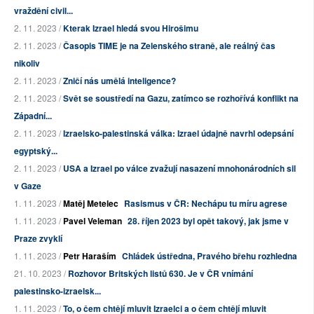
vraždění civil...
2. 11. 2023 /
Kterak Izrael hledá svou Hirošimu
2. 11. 2023 /
Časopis TIME je na Zelenského straně, ale reálný čas
nikoliv
2. 11. 2023 /
Zničí nás umělá inteligence?
2. 11. 2023 /
Svět se soustředí na Gazu, zatímco se rozhořívá konflikt na
Západní...
2. 11. 2023 /
Izraelsko-palestinská válka: Izrael údajně navrhl odepsání
egyptský...
2. 11. 2023 /
USA a Izrael po válce zvažují nasazení mnohonárodních sil
v Gaze
1. 11. 2023 /
Matěj Metelec
Rasismus v ČR: Nechápu tu míru agrese
1. 11. 2023 /
Pavel Veleman
28. říjen 2023 byl opět takový, jak jsme v
Praze zvyklí
1. 11. 2023 /
Petr Haraším
Chládek ústředna, Pravého břehu rozhledna
21. 10. 2023 /
Rozhovor Britských listů 630. Je v ČR vnímání
palestinsko-izraelsk...
1. 11. 2023 /
To, o čem chtějí mluvit Izraelci a o čem chtějí mluvit