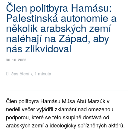
Člen politbyra Hamásu:
SOCIÁLNÍ SÍTĚ
Palestinská autonomie a
RUBRIKY
několik arabských zemí
naléhají na Západ, aby
PLNÁ VERZE STRÁNEK
nás zlikvidoval
30. 10. 2023
čas čtení < 1 minuta
Člen politbyra Hamásu Músa Abú Marzúk v
neděli večer vyjádřil zklamání nad omezenou
podporou, které se této skupině dostává od
arabských zemí a ideologicky spřízněných aktérů.