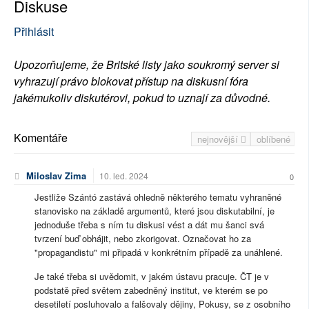
Diskuse
Přihlásit
Upozorňujeme, že Britské listy jako soukromý server si
vyhrazují právo blokovat přístup na diskusní fóra
jakémukoliv diskutérovi, pokud to uznají za důvodné.
Komentáře
nejnovější
oblíbené
Miloslav Zima
10. led. 2024
0
Jestliže Szántó zastává ohledně některého tematu vyhraněné
stanovisko na základě argumentů, které jsou diskutabilní, je
jednoduše třeba s ním tu diskusi vést a dát mu šanci svá
tvrzení buď obhájit, nebo zkorigovat. Označovat ho za
"propagandistu" mi připadá v konkrétním případě za unáhlené.
Je také třeba si uvědomit, v jakém ústavu pracuje. ČT je v
podstatě před světem zabedněný institut, ve kterém se po
desetiletí posluhovalo a falšovaly dějiny, Pokusy, se z osobního