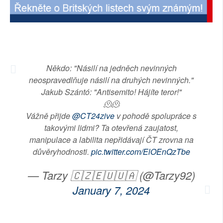
SOCIÁLNÍ SÍTĚ
RUBRIKY
PLNÁ VERZE STRÁNEK
Někdo: "Násilí na jedněch nevinných
neospravedlňuje násilí na druhých nevinných."
Jakub Szántó: "Antisemito! Hájíte teror!"
🫠🫠
Vážně přijde
@CT24zive
v pohodě spolupráce s
takovými lidmi? Ta otevřená zaujatost,
manipulace a labilita nepřidávají ČT zrovna na
důvěryhodnosti.
pic.twitter.com/ElOEnQzTbe
— Tarzy 🇨🇿🇪🇺🇺🇦 (@Tarzy92)
January 7, 2024