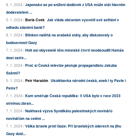
8. 1. 2024 /
Japonsko se po snížení dodávek z USA může stát hlavním
dodavatelem ...
5. 1. 2024 /
Boris Cvek
Jak vláda občanům vysvětlí své selhání v
odhadu zdanění bank?
8. 1. 2024 /
Blinken naléhá na arabské státy, aby diskutovaly o
budoucnosti Gazy
7. 1. 2024 /
Holt asi obyvatelé této městské čtvrti neodsoudili Hamás
dost ostře...
7. 1. 2024 /
Proč si Česká televize pěstuje propagandistu Jakuba
Szántó?
5. 1. 2024 /
Petr Haraším
Ukolébavka národní česká, aneb i ty Pavle i
Petře?
7. 1. 2024 /
Kam směřuje Česká republika: V USA bylo v roce 2023
střelnou zbran...
7. 1. 2024 /
Naléhavá výzva Syndikátu palestinských novinářů
novinářům na celém ...
7. 1. 2024 /
Válka Izraele proti Gaze: Při izraelských úderech na jihu
Gazy došl...