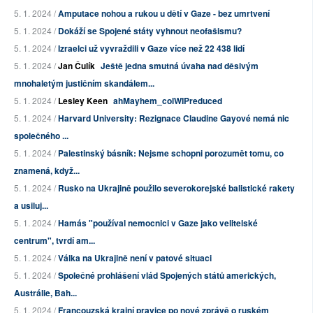
5. 1. 2024 /
Amputace nohou a rukou u dětí v Gaze - bez umrtvení
5. 1. 2024 /
Dokáží se Spojené státy vyhnout neofašismu?
5. 1. 2024 /
Izraelci už vyvraždili v Gaze více než 22 438 lidí
5. 1. 2024 /
Jan Čulík
Ještě jedna smutná úvaha nad děsivým
mnohaletým justičním skandálem...
5. 1. 2024 /
Lesley Keen
ahMayhem_colWIPreduced
5. 1. 2024 /
Harvard University: Rezignace Claudine Gayové nemá nic
společného ...
5. 1. 2024 /
Palestinský básník: Nejsme schopni porozumět tomu, co
znamená, když...
5. 1. 2024 /
Rusko na Ukrajině použilo severokorejské balistické rakety
a usiluj...
5. 1. 2024 /
Hamás "používal nemocnici v Gaze jako velitelské
centrum", tvrdí am...
5. 1. 2024 /
Válka na Ukrajině není v patové situaci
5. 1. 2024 /
Společné prohlášení vlád Spojených států amerických,
Austrálie, Bah...
5. 1. 2024 /
Francouzská krajní pravice po nové zprávě o ruském