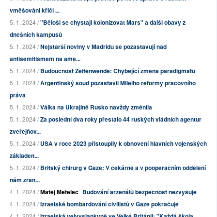
vměšování křičí ...
5. 1. 2024 /
"Běloši se chystají kolonizovat Mars" a další obavy z
dnešních kampusů
5. 1. 2024 /
Nejstarší noviny v Madridu se pozastavují nad
antisemitismem na ame...
5. 1. 2024 /
Budoucnost Zeitenwende: Chybějící změna paradigmatu
5. 1. 2024 /
Argentinský soud pozastavil Mileiho reformy pracovního
práva
5. 1. 2024 /
Válka na Ukrajině Rusko navždy změnila
5. 1. 2024 /
Za poslední dva roky přestalo 44 ruských vládních agentur
zveřejňov...
5. 1. 2024 /
USA v roce 2023 přistoupily k obnovení hlavních vojenských
základen...
5. 1. 2024 /
Britský chirurg v Gaze: V čekárně a v pooperačním oddělení
nám zran...
4. 1. 2024 /
Matěj Metelec
Budování arzenálů bezpečnost nezvyšuje
4. 1. 2024 /
Izraelské bombardování civilistů v Gaze pokračuje
4. 1. 2024 /
Izraelská velvyslankyně ve Velké Británii: "Každá škola,