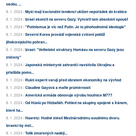
osobu, ...
8. 1. 2024 /
Myši mají iracionální tendenci uklízet nepořádek do krabice
8. 1. 2024 /
Izrael skončil na severu Gazy. Vytvořil tam absolutní spoušť
8. 1. 2024 /
"Putinismus je víc než Putin. Je to plnohodnotná ideologie"
8. 1. 2024 /
Severní Korea provádí vojenská cvičení poblíž
jihokorejského pohran...
8. 1. 2024 /
Izrael: "Velitelské struktury Hamásu na severu Gazy jsou
zničeny"
8. 1. 2024 /
Japonská ministryně zahraničí navštívila Ukrajinu a
přislíbila pomo...
8. 1. 2024 /
Ruští experti varují před obratem ekonomiky na východ
8. 1. 2024 /
Claudine Gayová a mafie průměrnosti
8. 1. 2024 /
Americká armáda obnovuje výrobu houfnice M777
8. 1. 2024 /
Od Húsiů po Hizballáh. Pohled na skupiny spojené s Íránem,
které ha...
8. 1. 2024 /
Haaretz: Hodně štěstí Mezinárodnímu soudnímu dvoru.
Izraelci by měl...
8. 1. 2024 /
Tolik zmařených nadějí...