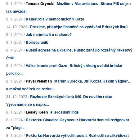
9. 1. 2024 /
Tomasz Oryński
Mezitím v Absurdistánu: Strana PiS se jen
tak nevzdá!
8. 1. 2024 /
Katastrofa v nemocnicích v Gaze
14. 12. 2023 /
Prosíme, přispějte finančně na vydávání Britských listů
9. 1. 2024 /
Jak (ne)mluvit o rasismu?
9. 1. 2024 /
Borisův únik
8. 1. 2024 /
Ruská agrese na Ukrajině: Rusko zahájilo rozsáhlý raketový
útok
8. 1. 2024 /
Válka Izraele proti Gaze: Britský chirurg svědčí britské
policii o ...
8. 1. 2024 /
Pavel Veleman
Marian Jurečka, Jiří Kobza, Jakub Vágner…
a možný večírek na rozlou...
31. 12. 2023 /
Rozhovor Britských listů 640. Do nového roku:
Vyrovnáme se s napro...
8. 1. 2024 /
Lesley Keen
altercationFinds
8. 1. 2024 /
Rektorku Claudine Gayovou z Harvardu donutili rezignovat
za "plagi...
8. 1. 2024 /
Rektorku Harvardu vyhodili rasisti. Rozhodli se zlikvidovat