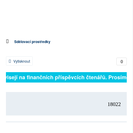
Sdělovací prostředky
0
Vytisknout
závisejí na finančních příspěvcích čtenářů. Prosíme, p
18022