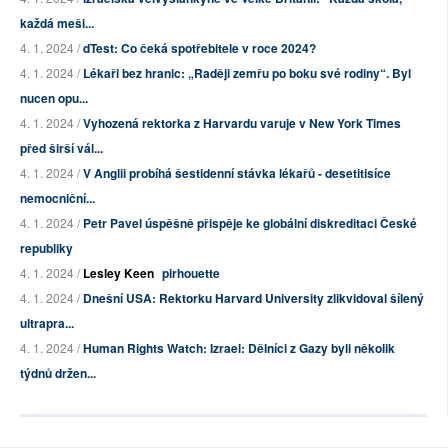
každá meši...
4. 1. 2024 /
dTest: Co čeká spotřebitele v roce 2024?
4. 1. 2024 /
Lékaři bez hranic: „Raději zemřu po boku své rodiny“. Byl
nucen opu...
4. 1. 2024 /
Vyhozená rektorka z Harvardu varuje v New York Times
před širší vál...
4. 1. 2024 /
V Anglii probíhá šestidenní stávka lékařů - desetitisíce
nemocniční...
4. 1. 2024 /
Petr Pavel úspěšně přispěje ke globální diskreditaci České
republiky
4. 1. 2024 /
Lesley Keen
pirhouette
4. 1. 2024 /
Dnešní USA: Rektorku Harvard University zlikvidoval šílený
ultrapra...
4. 1. 2024 /
Human Rights Watch: Izrael: Dělníci z Gazy byli několik
týdnů držen...