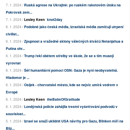
7. 1. 2024 /
Ruská agrese na Ukrajině: po ruském raketovém útoku na
Pokrovsk zem...
7. 1. 2024 /
Lesley Keen
knot2day
6. 1. 2024 /
Podobně jako česká média, izraelská média zamlčují utrpení
civilist...
6. 1. 2024 /
Zpupnost a vražedné sklony válečných štváčů Netanjahua a
Putina ohr...
6. 1. 2024 /
Trump řekl obětem střelby ve škole, že se s tím musejí
vyrovnat
6. 1. 2024 /
Šéf humanitární pomoci OSN: Gaza je nyní neobyvatelná.
Hladomor je ...
6. 1. 2024 /
Osijek - chorvatské město, kde se nejvíc umírá vedrem v
Evropě
6. 1. 2024 /
Lesley Keen
theBalmOfGratitude
6. 1. 2024 /
Londýnská policie zahájila trestní vyšetřování podvodů v
souvislost...
5. 1. 2024 /
Izrael se snaží uklidnit USA návrhy pro Gazu, Blinken míří na
Blíz...