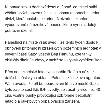
K tomuto kroku dochází deset dní poté, co Izrael stáhl
většinu svých pozemních sil z pásma a ponechal jednu
divizi, která obsluhuje koridor Netzarim, Izraelem
vybudované nárazníkové pásmo, které nyní rozděluje
pobřežní území.
Palestinci na místě však uvedli, že tento týden došlo k
obnovení přítomnosti izraelských pozemních jednotek v
severní části Gazy, včetně Bejt Hanúnu, kde tanky
obklíčily školní budovy, v nichž se ukrývali vysídlení lidé.
Přes noc izraelské letectvo zasáhlo Rafáh a několik
dalších městských oblastí. Palestinská tisková agentura
Wafa uvedla, že při bombardování trhu ve městě Gaza
bylo zabito šest lidí. IDF uvedly, že zasáhly více než 40
cílů, včetně buňky provozující ozbrojené bezpilotní
letadlo a raketových odpalovacích zařízení.