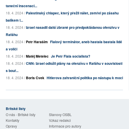
taneční inscenaci...
18. 4. 2024 /
Palestinský chlapec, který přežil nálet, zemřel po zásahu
balíkem l...
18. 4. 2024 /
Izrael nasadil další zbraně pro předpokládanou ofenzivu v
Rafáhu
18. 4. 2024 /
Petr Haraším
Fialový terminátor, aneb hastala bastala lidé
a voliči
18. 4. 2024 /
Matěj Metelec
Je Petr Fiala socialista?
18. 4. 2024 /
CNN: Izrael odložil plány na ofenzívu v Rafáhu v souvislosti
s bouř...
18. 4. 2024 /
Boris Cvek
Hitlerova zahraniční politika po nástupu k moci
Britské listy
O nás - Britské listy
Stanovy OSBL
Kontakty
Vzkaz redakci
Opravy
Informace pro autory