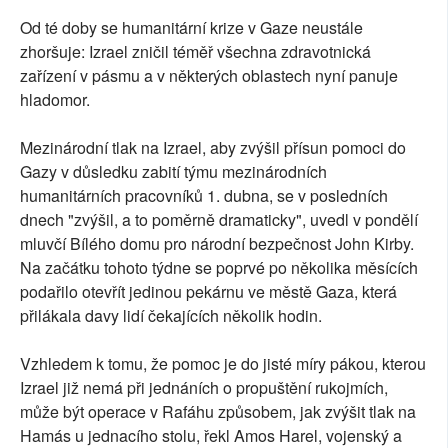
Od té doby se humanitární krize v Gaze neustále
zhoršuje: Izrael zničil téměř všechna zdravotnická
zařízení v pásmu a v některých oblastech nyní panuje
hladomor.
Mezinárodní tlak na Izrael, aby zvýšil přísun pomoci do
Gazy v důsledku zabití týmu mezinárodních
humanitárních pracovníků 1. dubna, se v posledních
dnech "zvýšil, a to poměrně dramaticky", uvedl v pondělí
mluvčí Bílého domu pro národní bezpečnost John Kirby.
Na začátku tohoto týdne se poprvé po několika měsících
podařilo otevřít jedinou pekárnu ve městě Gaza, která
přilákala davy lidí čekajících několik hodin.
Vzhledem k tomu, že pomoc je do jisté míry pákou, kterou
Izrael již nemá při jednáních o propuštění rukojmích,
může být operace v Rafáhu způsobem, jak zvýšit tlak na
Hamás u jednacího stolu, řekl Amos Harel, vojenský a