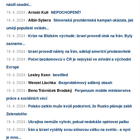
násilí osadní...
19. 4. 2024 /
Arnošt Kult
NEPOCHOPENÍ?
19. 4. 2024 /
Albín Sybera
Slovenská prezidentská kampaň ukázala, jak
umějí populisté ovládn...
19. 4. 2024 /
Krize na Blízkém východě: Izrael provedl útok na Írán. Byly
zazname...
19. 4. 2024 /
Izrael provedl nálety na Írán, sdělují američtí představitelé
19. 4. 2024 /
Počet bezdomovců v ČR je nejvyšší ve střední a východní
Evropě
19. 4. 2024 /
Lesley Keen
bestilled
19. 4. 2024 /
Wenzel Lischka
Bezproblémový sdílený obsah
19. 4. 2024 /
Beno Trávníček Brodský
Perpetuum mobile ministerstva
práce a sociálních věcí
19. 4. 2024 /
Polsko zatklo muže kvůli podezření, že Rusko plánuje zabít
Zelenského
19. 4. 2024 /
Ukrajina nemůže vyhrát, pokud nedokáže opětovat palbu
19. 4. 2024 /
Írán a Izrael vytáhly svou stínovou válku na světlo - a nyní
je mno...