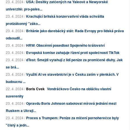
23. 4. 2024 /
USA: Desítky zatčených na Yaleově a Newyorské
univerzitě: pro-pales...
23. 4. 2024 /
Krachující britská konzervativní vláda schválila
protizákonný "záko...
23. 4. 2024 /
Británie jako darebácký stát: Rada Evropy pro lidská práva
odsoudil...
23. 4. 2024 /
HRW: Obscénní posedlost Spojeného království
23. 4. 2024 /
Evropská komise zahajuje řízení proti společnosti TikTok
23. 4. 2024 /
dTest: Šmejdi vytahují z lidí peníze za promlčené dluhy. Jak
se brá...
23. 4. 2024 /
Využití AI ve stavebnictví je v Česku zatím v plenkách. V
budoucnu ...
22. 4. 2024 /
Boris Cvek
Vondráčkovo Česko na obláčku vlastní
suverenity
23. 4. 2024 /
Opravdu Boris Johnson sabotoval mírová jednání mezi
Ruskem a Ukraji...
23. 4. 2024 /
Proces s Trumpem: Peníze za mlčení pornoherečce byly
"čistý a jedn...