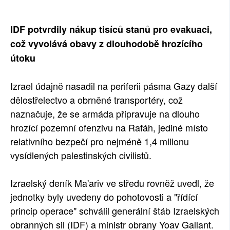
SOCIÁLNÍ SÍTĚ
IDF potvrdily nákup tisíců stanů pro evakuaci,
RUBRIKY
což vyvolává obavy z dlouhodobě hrozícího
útoku
PLNÁ VERZE STRÁNEK
Izrael údajně nasadil na periferii pásma Gazy další
dělostřelectvo a obrněné transportéry, což
naznačuje, že se armáda připravuje na dlouho
hrozící pozemní ofenzivu na Rafáh, jediné místo
relativního bezpečí pro nejméně 1,4 milionu
vysídlených palestinských civilistů.
Izraelský deník Ma'ariv ve středu rovněž uvedl, že
jednotky byly uvedeny do pohotovosti a "řídící
princip operace" schválil generální štáb Izraelských
obranných sil (IDF) a ministr obrany Yoav Gallant.