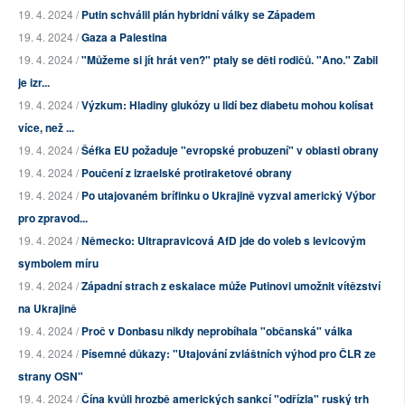
19. 4. 2024 /
Putin schválil plán hybridní války se Západem
19. 4. 2024 /
Gaza a Palestina
19. 4. 2024 /
"Můžeme si jít hrát ven?" ptaly se děti rodičů. "Ano." Zabil
je izr...
19. 4. 2024 /
Výzkum: Hladiny glukózy u lidí bez diabetu mohou kolísat
více, než ...
19. 4. 2024 /
Šéfka EU požaduje "evropské probuzení" v oblasti obrany
19. 4. 2024 /
Poučení z izraelské protiraketové obrany
19. 4. 2024 /
Po utajovaném brífinku o Ukrajině vyzval americký Výbor
pro zpravod...
19. 4. 2024 /
Německo: Ultrapravicová AfD jde do voleb s levicovým
symbolem míru
19. 4. 2024 /
Západní strach z eskalace může Putinovi umožnit vítězství
na Ukrajině
19. 4. 2024 /
Proč v Donbasu nikdy neprobíhala "občanská" válka
19. 4. 2024 /
Písemné důkazy: "Utajování zvláštních výhod pro ČLR ze
strany OSN"
19. 4. 2024 /
Čína kvůli hrozbě amerických sankcí "odřízla" ruský trh