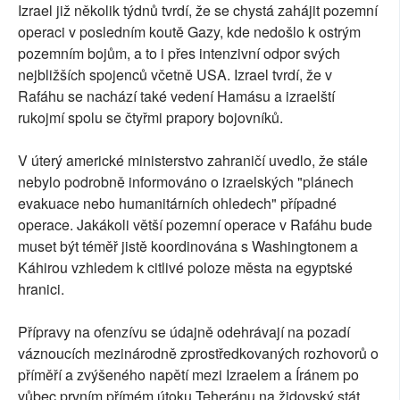
Izrael již několik týdnů tvrdí, že se chystá zahájit pozemní
operaci v posledním koutě Gazy, kde nedošlo k ostrým
pozemním bojům, a to i přes intenzivní odpor svých
nejbližších spojenců včetně USA. Izrael tvrdí, že v
Rafáhu se nachází také vedení Hamásu a izraelští
rukojmí spolu se čtyřmi prapory bojovníků.
V úterý americké ministerstvo zahraničí uvedlo, že stále
nebylo podrobně informováno o izraelských "plánech
evakuace nebo humanitárních ohledech" případné
operace. Jakákoli větší pozemní operace v Rafáhu bude
muset být téměř jistě koordinována s Washingtonem a
Káhirou vzhledem k citlivé poloze města na egyptské
hranici.
Přípravy na ofenzívu se údajně odehrávají na pozadí
váznoucích mezinárodně zprostředkovaných rozhovorů o
příměří a zvýšeného napětí mezi Izraelem a Íránem po
vůbec prvním přímém útoku Teheránu na židovský stát,