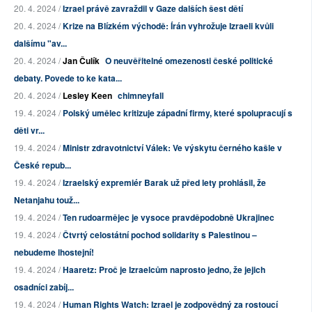
20. 4. 2024 /
Izrael právě zavraždil v Gaze dalších šest dětí
20. 4. 2024 /
Krize na Blízkém východě: Írán vyhrožuje Izraeli kvůli
dalšímu "av...
20. 4. 2024 /
Jan Čulík
O neuvěřitelné omezenosti české politické
debaty. Povede to ke kata...
20. 4. 2024 /
Lesley Keen
chimneyfall
19. 4. 2024 /
Polský umělec kritizuje západní firmy, které spolupracují s
děti vr...
19. 4. 2024 /
Ministr zdravotnictví Válek: Ve výskytu černého kašle v
České repub...
19. 4. 2024 /
Izraelský expremiér Barak už před lety prohlásil, že
Netanjahu touž...
19. 4. 2024 /
Ten rudoarmějec je vysoce pravděpodobně Ukrajinec
19. 4. 2024 /
Čtvrtý celostátní pochod solidarity s Palestinou –
nebudeme lhostejní!
19. 4. 2024 /
Haaretz: Proč je Izraelcům naprosto jedno, že jejich
osadníci zabíj...
19. 4. 2024 /
Human Rights Watch: Izrael je zodpovědný za rostoucí