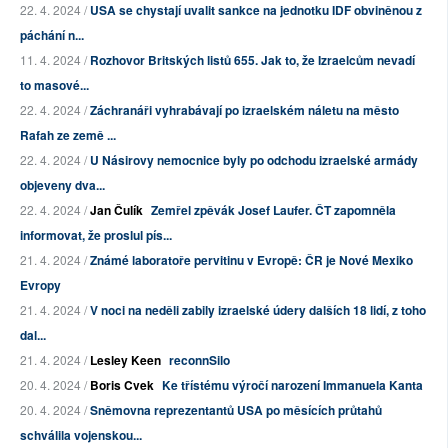
22. 4. 2024 /
USA se chystají uvalit sankce na jednotku IDF obviněnou z
páchání n...
11. 4. 2024 /
Rozhovor Britských listů 655. Jak to, že Izraelcům nevadí
to masové...
22. 4. 2024 /
Záchranáři vyhrabávají po izraelském náletu na město
Rafah ze země ...
22. 4. 2024 /
U Násirovy nemocnice byly po odchodu izraelské armády
objeveny dva...
22. 4. 2024 /
Jan Čulík
Zemřel zpěvák Josef Laufer. ČT zapomněla
informovat, že proslul pís...
21. 4. 2024 /
Známé laboratoře pervitinu v Evropě: ČR je Nové Mexiko
Evropy
21. 4. 2024 /
V noci na neděli zabily izraelské údery dalších 18 lidí, z toho
dal...
21. 4. 2024 /
Lesley Keen
reconnSilo
20. 4. 2024 /
Boris Cvek
Ke třístému výročí narození Immanuela Kanta
20. 4. 2024 /
Sněmovna reprezentantů USA po měsících průtahů
schválila vojenskou...