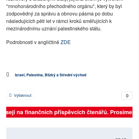
"mnohonárodního přechodného orgánu", který by byl
zodpovědný za správu a obnovu pásma po dobu
následujících pěti let v rámci kroků směřujících k
mezinárodnímu uznání palestinského státu.
Podrobnosti v angličtině
ZDE
Izrael, Palestina, Blízký a Střední východ
0
Vytisknout
visejí na finančních příspěvcích čtenářů. Prosíme, při