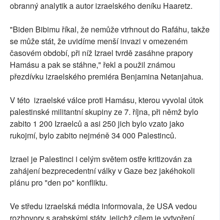
obranný analytik a autor izraelského deníku Haaretz.
"Biden Bibimu říkal, že nemůže vtrhnout do Rafáhu, takže
se může stát, že uvidíme menší invazi v omezeném
časovém období, při níž Izrael tvrdě zasáhne prapory
Hamásu a pak se stáhne," řekl a použil známou
přezdívku izraelského premiéra Benjamina Netanjahua.
V této izraelské válce proti Hamásu, kterou vyvolal útok
palestinské militantní skupiny ze 7. října, při němž bylo
zabito 1 200 Izraelců a asi 250 jich bylo vzato jako
rukojmí, bylo zabito nejméně 34 000 Palestinců.
Izrael je Palestinci i celým světem ostře kritizován za
zahájení bezprecedentní války v Gaze bez jakéhokoli
plánu pro "den po" konfliktu.
Ve středu izraelská média informovala, že USA vedou
rozhovory s arabskými státy, jejichž cílem je vytvoření