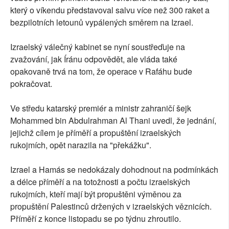
který o víkendu představoval salvu více než 300 raket a
bezpilotních letounů vypálených směrem na Izrael.
Izraelský válečný kabinet se nyní soustřeďuje na
zvažování, jak Íránu odpovědět, ale vláda také
opakovaně trvá na tom, že operace v Rafáhu bude
pokračovat.
Ve středu katarský premiér a ministr zahraničí šejk
Mohammed bin Abdulrahman Al Thani uvedl, že jednání,
jejichž cílem je příměří a propuštění izraelských
rukojmích, opět narazila na "překážku".
Izrael a Hamás se nedokázaly dohodnout na podmínkách
a délce příměří a na totožnosti a počtu izraelských
rukojmích, kteří mají být propuštěni výměnou za
propuštění Palestinců držených v izraelských věznicích.
Příměří z konce listopadu se po týdnu zhroutilo.