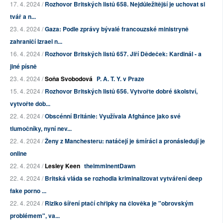
17. 4. 2024 /
Rozhovor Britských listů 658. Nejdůležitější je uchovat si
tvář a n...
23. 4. 2024 /
Gaza: Podle zprávy bývalé francouzské ministryně
zahraničí Izrael n...
16. 4. 2024 /
Rozhovor Britských listů 657. Jiří Dědeček: Kardinál - a
jiné písně
23. 4. 2024 /
Soňa Svobodová
P. A. T. Y. v Praze
15. 4. 2024 /
Rozhovor Britských listů 656. Vytvořte dobré školství,
vytvořte dob...
22. 4. 2024 /
Obscénní Británie: Využívala Afghánce jako své
tlumočníky, nyní nev...
22. 4. 2024 /
Ženy z Manchesteru: natáčejí je šmíráci a pronásledují je
online
22. 4. 2024 /
Lesley Keen
theimminentDawn
22. 4. 2024 /
Britská vláda se rozhodla kriminalizovat vytváření deep
fake porno ...
22. 4. 2024 /
Riziko šíření ptačí chřipky na člověka je "obrovským
problémem", va...