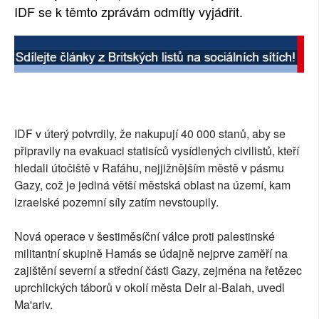
IDF se k těmto zprávám odmítly vyjádřit.
IDF v úterý potvrdily, že nakupují 40 000 stanů, aby se
připravily na evakuaci statisíců vysídlených civilistů, kteří
hledali útočiště v Rafáhu, nejjižnějším městě v pásmu
Gazy, což je jediná větší městská oblast na území, kam
izraelské pozemní síly zatím nevstoupily.
Nová operace v šestiměsíční válce proti palestinské
militantní skupině Hamás se údajně nejprve zaměří na
zajištění severní a střední části Gazy, zejména na řetězec
uprchlických táborů v okolí města Deir al-Balah, uvedl
Ma'ariv.