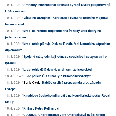
19. 4. 2024 /
Amnesty International obviňuje syrské Kurdy podporované
USA z mučen...
19. 4. 2024 /
Válka na Ukrajině: "Konfiskace ruského státního majetku
by znamenal...
19. 4. 2024 /
Izrael se rozhodl odpovědět na íránský útok údery na
jaderná zaříze...
18. 4. 2024 /
Izrael stále plánuje útok na Rafáh, řekl Netanjahu západním
diplomatům
18. 4. 2024 /
Spojené státy odmítají jednat v souvislosti se zprávami o
týrání li...
18. 4. 2024 /
Izrael tohle dělá denně, tvrdí vám, že jsou oběti
18. 4. 2024 /
Bude policie ČR stíhat tyto kriminální výroky?
18. 4. 2024 /
Boris Cvek
Babišova lživá propaganda proti západní
Evropě
18. 4. 2024 /
K nabídce českého miliardáře na koupi britské pošty Royal
Mail je ...
18. 4. 2024 /
Kniha o Petru Kellnerovi
18. 4. 2024 /
CLOUDS: Choreografka Věra Ondrašíková uvádí novou