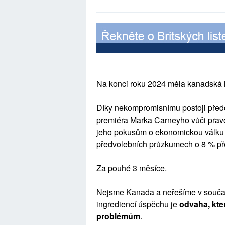
Na konci roku 2024 měla kanadská li
Díky nekompromisnímu postoji před
premiéra Marka Carneyho vůči pra
jeho pokusům o ekonomickou válku 
předvolebních průzkumech o 8 % př
Za pouhé 3 měsíce.
Nejsme Kanada a neřešíme v současn
ingrediencí
úspěchu je
odvaha, kter
problémům
.