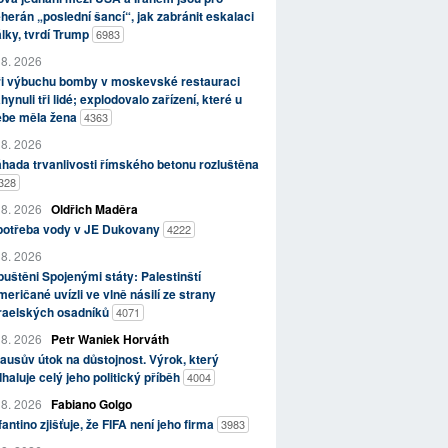
herán „poslední šancí“, jak zabránit eskalaci
lky, tvrdí Trump
6983
 8. 2026
ři výbuchu bomby v moskevské restauraci
hynuli tři lidé; explodovalo zařízení, které u
ebe měla žena
4363
 8. 2026
hada trvanlivosti římského betonu rozluštěna
328
 8. 2026
Oldřich Maděra
potřeba vody v JE Dukovany
4222
 8. 2026
uštěni Spojenými státy: Palestinští
eričané uvízli ve vlně násilí ze strany
zraelských osadníků
4071
 8. 2026
Petr Waniek Horváth
ausův útok na důstojnost. Výrok, který
haluje celý jeho politický příběh
4004
 8. 2026
Fabiano Golgo
fantino zjišťuje, že FIFA není jeho firma
3983