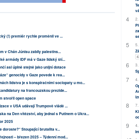
Te
vá
2.
P
za
ý (!) premiér rychle proměnil ve ...
s
5.
Zá
ům v Chán Júnisu zabily palestins...
4
ké armády IDF má v Gaze lidský ští...
3.
čí asi úplně stejně jako unijní dotace
S
fáze“ genocidy v Gaze povede k rea...
4.
nách lidstva je s konspiračními sociopaty u mo...
Op
andidatury na francouzskou prezide...
Am
i
m stvořil open space
7.
izace v USA udávají Trumpově vládě ...
Kl
ska na Den vítězství, aby jednal s Putinem o Ukra...
od
nor 2025
4.
doroste?“ Stoupající brutalita v...
In
ejnosti – březen 2025 – Týdenní mod...