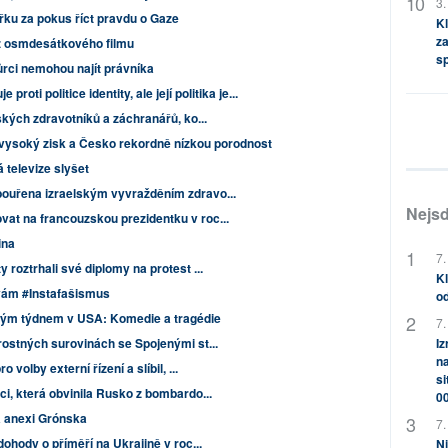
3.
řku za pokus říct pravdu o Gaze
Kl
za
z osmdesátkového filmu
s
rci nemohou najít právníka
 proti politice identity, ale její politika je...
ských zdravotníků a záchranářů, ko...
vysoký zisk a Česko rekordně nízkou porodnost
televize slyšet
bouřena izraelským vyvražděním zdravo...
Nejsd
at na francouzskou prezidentku v roc...
ina
7.
 roztrhali své diplomy na protest ...
Kl
 vám #Instafašismus
od
ulým týdnem v USA: Komedie a tragédie
7.
rostných surovinách se Spojenými st...
Iz
na
 volby externí řízení a slíbil, ...
si
ci, která obvinila Rusko z bombardo...
0
a anexi Grónska
7.
dohody o příměří na Ukrajině v roc...
Ni