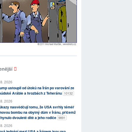
enější
 8. 2026
ump ustoupil od útoků na Írán po varování ze
aúdské Arábie a hrozbách z Teheránu
10132
 8. 2026
kazy nasvědčují tomu, že USA svrhly téměř
novou bombu na obytný dům v Íránu, přičemž
hynulo dvouleté dítě a jeho rodiče
9891
 8. 2026
vá jednání mezi USA a Íránem jsou pro