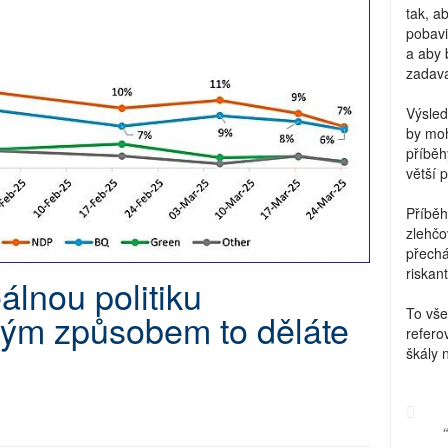
tak, a
pobavi
a aby 
zadava
Výsled
by moh
příběh
větší 
Příběh
zlehčo
přechá
riskant
eálnou politiku
To vše
kým způsobem to děláte
refero
škály 