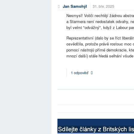
Jan Samohýl
31. bře. 2025
Nesmysl! Voliči nechtějí žádnou abstrakt
a Starmera není nedostatek odvahy, neb
byl velmi "odvážný", když z Labour pa
Reprezentativní (dalo by se říct liber
osvědčila, protože právě rostouc moc oli
pomocí nástrojů přímé demokracie, kte
mnozí další) stále hledá selhání všud
1 odpověď