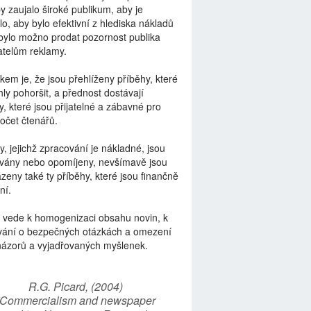
by zaujalo široké publikum, aby je
lo, aby bylo efektivní z hlediska nákladů
bylo možno prodat pozornost publika
telům reklamy.
kem je, že jsou přehlíženy příběhy, které
ly pohoršit, a přednost dostávají
y, které jsou přijatelné a zábavné pro
počet čtenářů.
y, jejichž zpracování je nákladné, jsou
vány nebo opomíjeny, nevšímavě jsou
zeny také ty příběhy, které jsou finančně
ní.
 vede k homogenizaci obsahu novin, k
vání o bezpečných otázkách a omezení
názorů a vyjadřovaných myšlenek.
R.G. Picard, (2004)
“Commercialism and newspaper