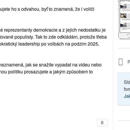
jete ho s odvahou, byť to znamená, že i voliči
cké reprezentanty demokracie a z jejich nedostatku je
tované populisty. Tak to zde odkládám, protože třeba
okratický leadership po volbách na podzim 2025,
P
 neznamená, jak se snažíte vypadat na videu nebo
nou politiku prosazujete a jakým způsobem to
St
for
Ja
0