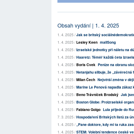
Obsah vydání | 1. 4. 2025
1. 4. 2025 /
Jak se britský sociálnědemokratick
1. 4. 2025 /
Lesley Keen
mallSong
1. 4. 2025 /
Izraelské jednotky při náletu na d
1. 4. 2025 /
Haaretz: Téměř každá četa izraels
1. 4. 2025 /
Boris Cvek
Peníze na obranu skon
1. 4. 2025 /
Netanjahu slibuje, že „závěrečná 
1. 4. 2025 /
Milan Čech
Největší změna v ději
1. 4. 2025 /
Marine Le Penová napadla zákaz k
1. 4. 2025 /
Beno Trávníček Brodský
Jak jse
1. 4. 2025 /
Boston Globe: Proizraelské organ
1. 4. 2025 /
Fabiano Golgo
Lula přijede do Ru
7. 3. 2025 /
Hospodaření Britských listů za ú
1. 4. 2025 /
„Pane doktore, kdy mi ta ruka zase 
1. 4. 2025 /
STEM: Volební tendence české veř