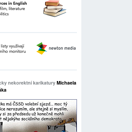
icky nekorektní karikatury
Michaela
áka