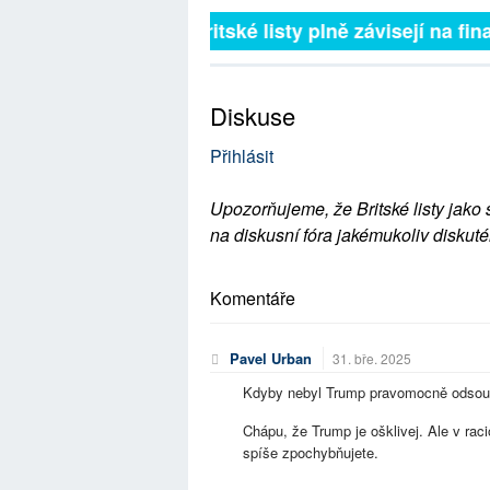
Britské listy plně závisejí na fina
Diskuse
Přihlásit
Upozorňujeme, že Britské listy jako 
na diskusní fóra jakémukoliv diskuté
Komentáře
Pavel Urban
31. bře. 2025
Kdyby nebyl Trump pravomocně odsouze
Chápu, že Trump je ošklivej. Ale v raci
spíše zpochybňujete.