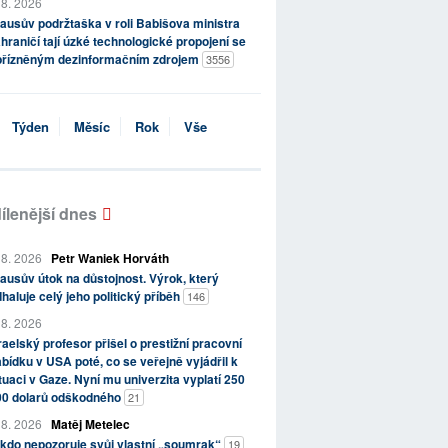
 8. 2026
ausův podržtaška v roli Babišova ministra
hraničí tají úzké technologické propojení se
přízněným dezinformačním zdrojem
3556
Týden
Měsíc
Rok
Vše
ílenější dnes
 8. 2026
Petr Waniek Horváth
ausův útok na důstojnost. Výrok, který
haluje celý jeho politický příběh
146
 8. 2026
raelský profesor přišel o prestižní pracovní
bídku v USA poté, co se veřejně vyjádřil k
tuaci v Gaze. Nyní mu univerzita vyplatí 250
00 dolarů odškodného
21
 8. 2026
Matěj Metelec
kdo nepozoruje svůj vlastní „soumrak“
19