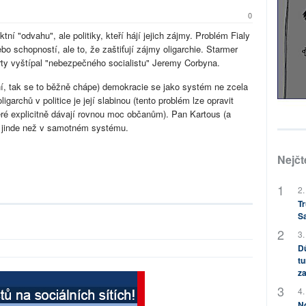
0
ní "odvahu", ale politiky, kteří hájí jejich zájmy. Problém Fialy
o schopností, ale to, že zaštiťují zájmy oligarchie. Starmer
rty vyštípal "nebezpečného socialistu" Jeremy Corbyna.
ální, tak se to běžně chápe) demokracie se jako systém ne zcela
garchů v politice je její slabinou (tento problém lze opravit
ré explicitně dávají rovnou moc občanům). Pan Kartous (a
e jinde než v samotném systému.
Nejčt
2.
Tr
S
3.
Dů
tu
za
4.
No