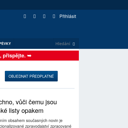
Přihlásit
PĚVKY
řispějte. ➥
OBJEDNAT PŘEDPLATNÉ
hno, vůči čemu jsou
ské listy opakem
ním obsahem současných novin je
ionalizované zpravodajství zpracované