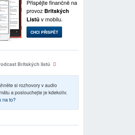
Přispějte finančně na
provoz
Britských
v mobilu.
Listů
CHCI PŘISPĚT
odcast Britských listů
áhněte si rozhovory v audio
mátu a poslouchejte je kdekoliv.
k na to?