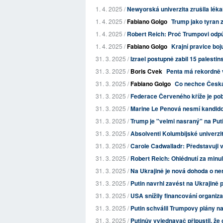
1. 4. 2025 /
Newyorská univerzita zrušila léka
1. 4. 2025 /
Fabiano Golgo
Trump jako tyran 
1. 4. 2025 /
Robert Reich: Proč Trumpovi odpů
1. 4. 2025 /
Fabiano Golgo
Krajní pravice bojuje
31. 3. 2025 /
Izrael postupně zabil 15 palestin
31. 3. 2025 /
Boris Cvek
Penta má rekordně 
31. 3. 2025 /
Fabiano Golgo
Co nechce Česká 
31. 3. 2025 /
Federace Červeného kříže je po
31. 3. 2025 /
Marine Le Penová nesmí kandidov
31. 3. 2025 /
Trump je "velmi nasraný" na Put
31. 3. 2025 /
Absolventi Kolumbijské univerzity
31. 3. 2025 /
Carole Cadwalladr: Představuji
31. 3. 2025 /
Robert Reich: Ohlédnutí za min
31. 3. 2025 /
Na Ukrajině je nová dohoda o ne
31. 3. 2025 /
Putin navrhl zavést na Ukrajině pro
31. 3. 2025 /
USA snížily financování organiza
31. 3. 2025 /
Putin schválil Trumpovy plány n
31. 3. 2025 /
Putinův vyjednavač připustil, že 