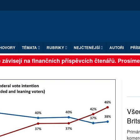
HOVORY
TÉMATA
RUBRIKY
NEJČTENĚJŠÍ
AUTOŘI
PŘÍS
závisejí na finančních příspěvcích čtenářů. Prosíme, p
Všec
Brit
Primár
komerc