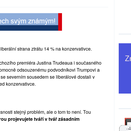
berální strana ztrátu 14 % na konzervativce.
chozího premiéra Justina Trudeaua i současného
vomocně odsouzenému podvodníkovi Trumpovi a
se severním sousedem se liberálové dostali v
ed konzervativce.
osti stejný problém, ale o tom to není. Tou
ou projevujete tváří v tvář zásadním