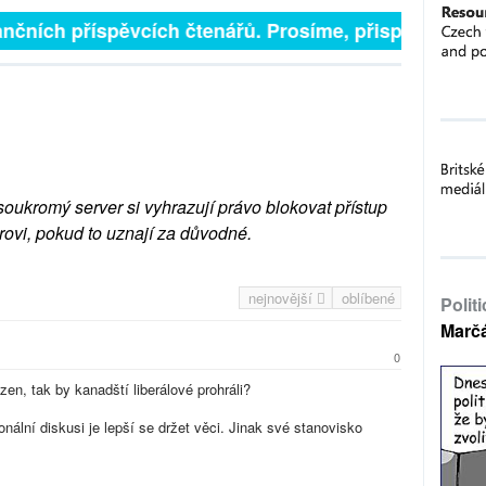
nčních příspěvcích čtenářů. Prosíme, přispějte. ➥
soukromý server si vyhrazují právo blokovat přístup
rovi, pokud to uznají za důvodné.
nejnovější
oblíbené
Polit
Marč
0
n, tak by kanadští liberálové prohráli?
onální diskusi je lepší se držet věci. Jinak své stanovisko