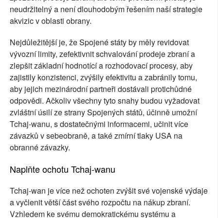
neudržitelný a není dlouhodobým řešením naší strategie
akvizic v oblasti obrany.
Nejdůležitější je, že Spojené státy by měly revidovat
vývozní limity, zefektivnit schvalování prodeje zbraní a
zlepšit základní hodnotící a rozhodovací procesy, aby
zajistily konzistenci, zvýšily efektivitu a zabránily tomu,
aby jejich mezinárodní partneři dostávali protichůdné
odpovědi. Ačkoliv všechny tyto snahy budou vyžadovat
zvláštní úsilí ze strany Spojených států, účinně umožní
Tchaj-wanu, s dostatečnými informacemi, učinit více
závazků v sebeobraně, a také zmírní tlaky USA na
obranné závazky.
Naplňte ochotu Tchaj-wanu
Tchaj-wan je více než ochoten zvýšit své vojenské výdaje
a vyčlenit větší část svého rozpočtu na nákup zbraní.
Vzhledem ke svému demokratickému systému a