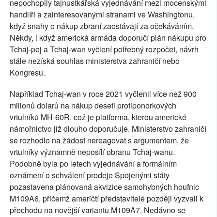
nepochopily tajnůstkářská vyjednávání mezi mocenskými
handlíři a zainteresovanými stranami ve Washingtonu,
když snahy o nákup zbraní zaostávají za očekáváním.
Někdy, i když americká armáda doporučí plán nákupu pro
Tchaj-pej a Tchaj-wan vyčlení potřebný rozpočet, návrh
stále nezíská souhlas ministerstva zahraničí nebo
Kongresu.
Například Tchaj-wan v roce 2021 vyčlenil více než 900
milionů dolarů na nákup deseti protiponorkových
vrtulníků MH-60R, což je platforma, kterou americké
námořnictvo již dlouho doporučuje. Ministerstvo zahraničí
se rozhodlo na žádost nereagovat s argumentem, že
vrtulníky významně neposílí obranu Tchaj-wanu.
Podobně byla po letech vyjednávání a formálním
oznámení o schválení prodeje Spojenými státy
pozastavena plánovaná akvizice samohybných houfnic
M109A6, přičemž američtí představitelé později vyzvali k
přechodu na novější variantu M109A7. Nedávno se