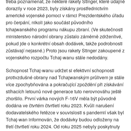
třeba poznamenat, že některé rakety Stinger, které údajně
dorazily v roce 2023, byly získány prostřednictvím
americké vojenské pomoci v rámci Prezidentského úřadu
pro čerpání, nikoli jako součást původního
tchajwanského programu nákupu zbraní. (Ve skutečnosti
ministerstvo národní obrany zůstalo záměrně zdrženlivé,
pokud jde o konkrétní obsah dodávek, takže podrobnosti
zůstávají nejasné.) Proto jsou rakety Stinger zakoupené z
vojenského rozpočtu Tchaj-wanu stále nedodány.
Schopnost Tchaj-wanu udržet si efektivní schopnosti
protivzdušné obrany nad Tchajwanským průlivem je stále
více zpochybňována a pokračující zpoždění při získávání
stíhacích letounů nové generace tuto nerovnováhu ještě
zhoršilo. První várka nových F-16V měla být původně
dodána ve čtvrtém čtvrtletí roku 2023. Kvůli narušení
dodavatelského řetězce v souvislosti s pandemií však byl
Tchaj-wan informován, že dodávky budou odloženy na
třetí čtvrtletí roku 2024. Od roku 2025 nebyly poskytnuty