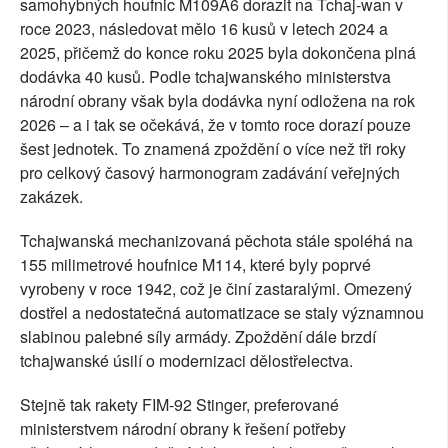
samohybných houfnic M109A6 dorazit na Tchaj-wan v
roce 2023, následovat mělo 16 kusů v letech 2024 a
2025, přičemž do konce roku 2025 byla dokončena plná
dodávka 40 kusů. Podle tchajwanského ministerstva
národní obrany však byla dodávka nyní odložena na rok
2026 – a i tak se očekává, že v tomto roce dorazí pouze
šest jednotek. To znamená zpoždění o více než tři roky
pro celkový časový harmonogram zadávání veřejných
zakázek.
Tchajwanská mechanizovaná pěchota stále spoléhá na
155 milimetrové houfnice M114, které byly poprvé
vyrobeny v roce 1942, což je činí zastaralými. Omezený
dostřel a nedostatečná automatizace se staly významnou
slabinou palebné síly armády. Zpoždění dále brzdí
tchajwanské úsilí o modernizaci dělostřelectva.
Stejně tak rakety FIM-92 Stinger, preferované
ministerstvem národní obrany k řešení potřeby