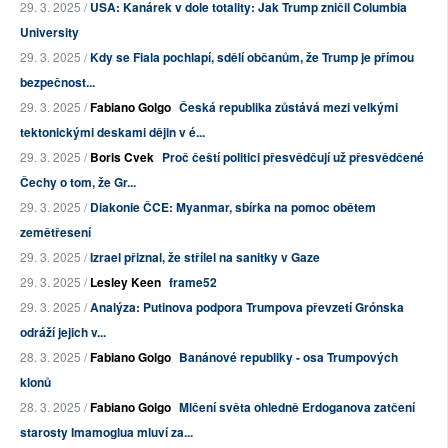
29. 3. 2025 /
USA: Kanárek v dole totality: Jak Trump zničil Columbia
University
29. 3. 2025 /
Kdy se Fiala pochlapí, sdělí občanům, že Trump je přímou
bezpečnost...
29. 3. 2025 /
Fabiano Golgo
Česká republika zůstává mezi velkými
tektonickými deskami dějin v é...
29. 3. 2025 /
Boris Cvek
Proč čeští politici přesvědčují už přesvědčené
Čechy o tom, že Gr...
29. 3. 2025 /
Diakonie ČCE: Myanmar, sbírka na pomoc obětem
zemětřesení
29. 3. 2025 /
Izrael přiznal, že střílel na sanitky v Gaze
29. 3. 2025 /
Lesley Keen
frame52
29. 3. 2025 /
Analýza: Putinova podpora Trumpova převzetí Grónska
odráží jejich v...
28. 3. 2025 /
Fabiano Golgo
Banánové republiky - osa Trumpových
klonů
28. 3. 2025 /
Fabiano Golgo
Mlčení světa ohledně Erdoganova zatčení
starosty Imamoglua mluví za...