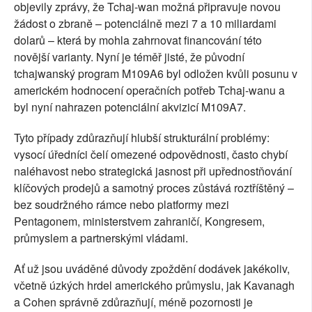
objevily zprávy, že Tchaj-wan možná připravuje novou
žádost o zbraně – potenciálně mezi 7 a 10 miliardami
dolarů – která by mohla zahrnovat financování této
novější varianty. Nyní je téměř jisté, že původní
tchajwanský program M109A6 byl odložen kvůli posunu v
americkém hodnocení operačních potřeb Tchaj-wanu a
byl nyní nahrazen potenciální akvizicí M109A7.
Tyto případy zdůrazňují hlubší strukturální problémy:
vysocí úředníci čelí omezené odpovědnosti, často chybí
naléhavost nebo strategická jasnost při upřednostňování
klíčových prodejů a samotný proces zůstává roztříštěný –
bez soudržného rámce nebo platformy mezi
Pentagonem, ministerstvem zahraničí, Kongresem,
průmyslem a partnerskými vládami.
Ať už jsou uváděné důvody zpoždění dodávek jakékoliv,
včetně úzkých hrdel amerického průmyslu, jak Kavanagh
a Cohen správně zdůrazňují, méně pozornosti je