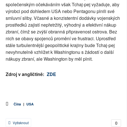
společenským očekáváním však Tchaj-pej vyžaduje, aby
výrobci pod dohledem USA nebo Pentagonu plnili své
smluvní sliby. Včasné a konzistentní dodávky vojenských
prostředků zajistí nepřetržitý, výhodný a efektivní nákup
zbraní, čímž se zvýší obranná připravenost ostrova. Bez
nich se obavy spojenců promění ve frustraci. Uprostřed
stále turbulentnější geopolitické krajiny bude Tchaj-pej
nevyhnutelně vzhlížet k Washingtonu s žádostí o další
nákupy zbraní, ale Washington by měl plnit.
Zdroj v angličtině:
ZDE
Čína
|
USA
0
Vytisknout