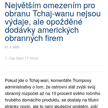
Největším omezením pro
SOCIÁLNÍ SÍTĚ
obranu Tchaj-wanu nejsou
RUBRIKY
výdaje, ale opožděné
dodávky amerických
PLNÁ VERZE STRÁNEK
obranných firem
31. 3. 2025
čas čtení 17 minut
Pokud jde o Tchaj-wan, komentáře Trumpovy
administrativy o tom, že ostrovní stát zvýší svůj
obranný rozpočet až na 10 procent svého ročního
hrubého domácího produktu, se dostaly na titulní
stránky novin, ale to není skutečný problém,
píší