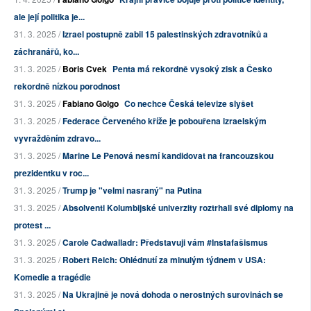
ale její politika je...
31. 3. 2025 /
Izrael postupně zabil 15 palestinských zdravotníků a
záchranářů, ko...
31. 3. 2025 /
Boris Cvek
Penta má rekordně vysoký zisk a Česko
rekordně nízkou porodnost
31. 3. 2025 /
Fabiano Golgo
Co nechce Česká televize slyšet
31. 3. 2025 /
Federace Červeného kříže je pobouřena izraelským
vyvražděním zdravo...
31. 3. 2025 /
Marine Le Penová nesmí kandidovat na francouzskou
prezidentku v roc...
31. 3. 2025 /
Trump je "velmi nasraný" na Putina
31. 3. 2025 /
Absolventi Kolumbijské univerzity roztrhali své diplomy na
protest ...
31. 3. 2025 /
Carole Cadwalladr: Představuji vám #Instafašismus
31. 3. 2025 /
Robert Reich: Ohlédnutí za minulým týdnem v USA:
Komedie a tragédie
31. 3. 2025 /
Na Ukrajině je nová dohoda o nerostných surovinách se