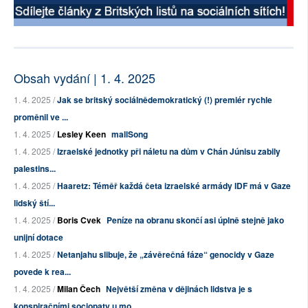
Obsah vydání | 1. 4. 2025
1. 4. 2025 /
Jak se britský sociálnědemokratický (!) premiér rychle
proměnil ve ...
1. 4. 2025 /
Lesley Keen
mallSong
1. 4. 2025 /
Izraelské jednotky při náletu na dům v Chán Júnisu zabily
palestins...
1. 4. 2025 /
Haaretz: Téměř každá četa izraelské armády IDF má v Gaze
lidský ští...
1. 4. 2025 /
Boris Cvek
Peníze na obranu skončí asi úplně stejně jako
unijní dotace
1. 4. 2025 /
Netanjahu slibuje, že „závěrečná fáze“ genocidy v Gaze
povede k rea...
1. 4. 2025 /
Milan Čech
Největší změna v dějinách lidstva je s
konspiračními sociopaty u mo...