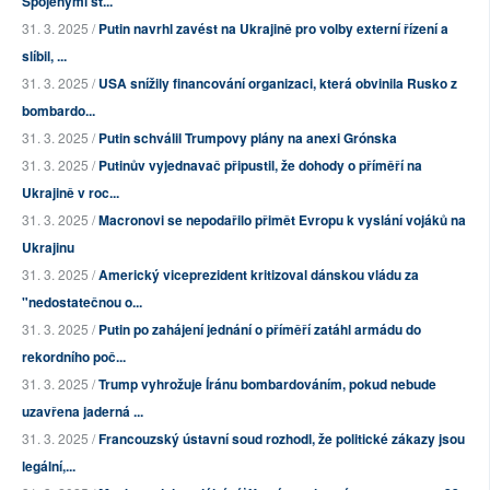
Spojenými st...
31. 3. 2025 /
Putin navrhl zavést na Ukrajině pro volby externí řízení a
slíbil, ...
31. 3. 2025 /
USA snížily financování organizaci, která obvinila Rusko z
bombardo...
31. 3. 2025 /
Putin schválil Trumpovy plány na anexi Grónska
31. 3. 2025 /
Putinův vyjednavač připustil, že dohody o příměří na
Ukrajině v roc...
31. 3. 2025 /
Macronovi se nepodařilo přimět Evropu k vyslání vojáků na
Ukrajinu
31. 3. 2025 /
Americký viceprezident kritizoval dánskou vládu za
"nedostatečnou o...
31. 3. 2025 /
Putin po zahájení jednání o příměří zatáhl armádu do
rekordního poč...
31. 3. 2025 /
Trump vyhrožuje Íránu bombardováním, pokud nebude
uzavřena jaderná ...
31. 3. 2025 /
Francouzský ústavní soud rozhodl, že politické zákazy jsou
legální,...