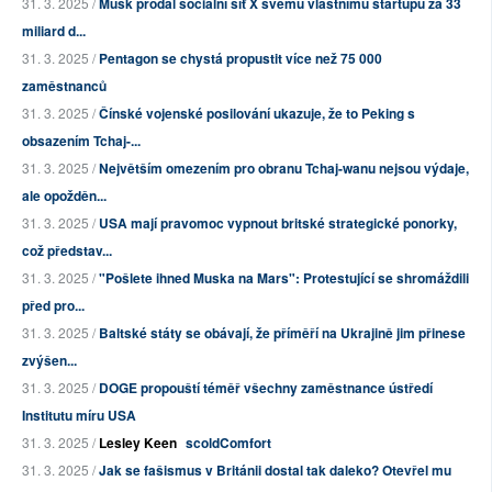
31. 3. 2025 /
Musk prodal sociální síť X svému vlastnímu startupu za 33
miliard d...
31. 3. 2025 /
Pentagon se chystá propustit více než 75 000
zaměstnanců
31. 3. 2025 /
Čínské vojenské posilování ukazuje, že to Peking s
obsazením Tchaj-...
31. 3. 2025 /
Největším omezením pro obranu Tchaj-wanu nejsou výdaje,
ale opožděn...
31. 3. 2025 /
USA mají pravomoc vypnout britské strategické ponorky,
což představ...
31. 3. 2025 /
"Pošlete ihned Muska na Mars": Protestující se shromáždili
před pro...
31. 3. 2025 /
Baltské státy se obávají, že příměří na Ukrajině jim přinese
zvýšen...
31. 3. 2025 /
DOGE propouští téměř všechny zaměstnance ústředí
Institutu míru USA
31. 3. 2025 /
Lesley Keen
scoldComfort
31. 3. 2025 /
Jak se fašismus v Británii dostal tak daleko? Otevřel mu