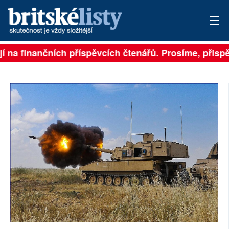
 na finančních příspěvcích čtenářů. Prosíme, přispějte
PŘIHLÁSIT
AKTUÁLNÍ VYDÁNÍ
ARCHIV
ROZHOVORY
TÉMATA
NEJČTENĚJŠÍ ZA 7 DNÍ
AUTOŘI
PŘÍSPĚVKY NA PROVOZ