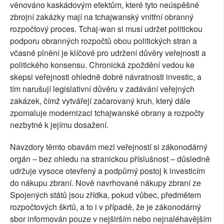
věnováno kaskádovým efektům, které tyto neúspěšné
zbrojní zakázky mají na tchajwanský vnitřní obranný
rozpočtový proces. Tchaj-wan si musí udržet politickou
podporu obranných rozpočtů obou politických stran a
včasné plnění je klíčové pro udržení důvěry veřejnosti a
politického konsensu. Chronická zpoždění vedou ke
skepsi veřejnosti ohledně dobré návratnosti investic, a
tím narušují legislativní důvěru v zadávání veřejných
zakázek, čímž vytvářejí začarovaný kruh, který dále
zpomaluje modernizaci tchajwanské obrany a rozpočty
nezbytné k jejímu dosažení.
Navzdory těmto obavám mezi veřejností si zákonodárný
orgán – bez ohledu na stranickou příslušnost – důsledně
udržuje vysoce otevřený a podpůrný postoj k investicím
do nákupu zbraní. Nově navrhované nákupy zbraní ze
Spojených států jsou zřídka, pokud vůbec, předmětem
rozpočtových škrtů, a to i v případě, že je zákonodárný
sbor informován pouze v nejširším nebo nejnaléhavějším