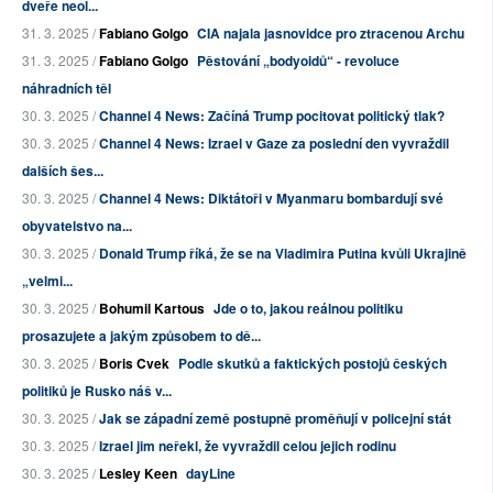
dveře neol...
31. 3. 2025 /
Fabiano Golgo
CIA najala jasnovidce pro ztracenou Archu
31. 3. 2025 /
Fabiano Golgo
Pěstování „bodyoidů“ - revoluce
náhradních těl
30. 3. 2025 /
Channel 4 News: Začíná Trump pocitovat politický tlak?
30. 3. 2025 /
Channel 4 News: Izrael v Gaze za poslední den vyvraždil
dalších šes...
30. 3. 2025 /
Channel 4 News: Diktátoři v Myanmaru bombardují své
obyvatelstvo na...
30. 3. 2025 /
Donald Trump říká, že se na Vladimira Putina kvůli Ukrajině
„velmi...
30. 3. 2025 /
Bohumil Kartous
Jde o to, jakou reálnou politiku
prosazujete a jakým způsobem to dě...
30. 3. 2025 /
Boris Cvek
Podle skutků a faktických postojů českých
politiků je Rusko náš v...
30. 3. 2025 /
Jak se západní země postupně proměňují v policejní stát
30. 3. 2025 /
Izrael jim neřekl, že vyvraždil celou jejich rodinu
30. 3. 2025 /
Lesley Keen
dayLine