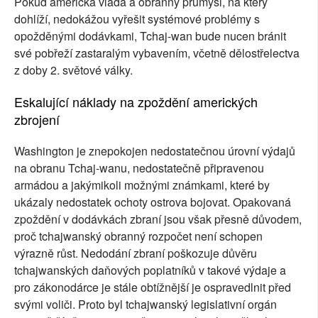
Pokud americká vláda a obranný průmysl, na který
dohlíží, nedokážou vyřešit systémové problémy s
opožděnými dodávkami, Tchaj-wan bude nucen bránit
své pobřeží zastaralým vybavením, včetně dělostřelectva
z doby 2. světové války.
Eskalující náklady na zpoždění amerických
zbrojení
Washington je znepokojen nedostatečnou úrovní výdajů
na obranu Tchaj-wanu, nedostatečně připravenou
armádou a jakýmikoli možnými známkami, které by
ukázaly nedostatek ochoty ostrova bojovat. Opakovaná
zpoždění v dodávkách zbraní jsou však přesně důvodem,
proč tchajwanský obranný rozpočet není schopen
výrazně růst. Nedodání zbraní poškozuje důvěru
tchajwanských daňových poplatníků v takové výdaje a
pro zákonodárce je stále obtížnější je ospravedlnit před
svými voliči. Proto byl tchajwanský legislativní orgán