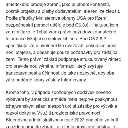
amerického prodeje zbraní, jako je plnění kontraktů,
pokrok projektu a platby dodavatelům, ale ten lze zlepšit.
Podle příručky Ministerstva obrany USA pro řízení
bezpečnostní pomoci uděluje bod C6.3.6.1 nakupujícím
zemím (jako je Tchaj-wan) právo požadovat dodatečné
informace týkající se smluvních cen. Bod C6.3.6.2
specifikuje, že o uvolnění lze uvažovat, pokud smlouva
není utajená, a obsahuje pouze požadavky pro žádající
zemi. Tento právní základ podporuje strukturovaný rámec
pro pravidelnou výměnu informací, který zvyšuje
transparentnost a účinnost. Je také nezbytné, aby oba
zákonodárné sbory zůstaly informovány.
Kromě toho, v případě zpožděných dodávek nového
vybavení by americká armáda měla nejprve poskytnout
tchajwanským silám alespoň určité zásoby pro výcvik a
rozvoj doktríny. Využití prezidentské pravomoci
Bidenovou administrativou v roce 2023 pomohlo zmírnit
zpoždění prodeje zbraní, ale tento provizorní přístup je