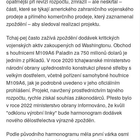
opatrnější při revizi rozpočtu, zmrazil – ale neškrtal –
části, které se týkají amerického zahraničního vojenského
prodeje a přímého komerčního prodeje, který zaznamenal
zpoždění – aby sledoval realizaci projektu.
Tchaj-pej často zažívá zpoždění dodávek kritických
vojenských aktiv zakoupených od Washingtonu. Obchod
s houfnicemi M109A6 Paladin za 750 milionů dolarů je
jedním z příkladů. V roce 2020 tchajwanské ministerstvo
národní obrany upřednostnilo konstrukci přesné střelby s
velkým dostřelem, včetně pořízení samohybné houfnice
M109A6, jak je podrobně uvedeno v jeho oficiálním
prohlášení. Projekt, navržený prostřednictvím tajného
rozpočtu, rychle získal souhlas zákonodárců. Přesto bylo
v roce 2022 ministerstvo obrany informováno, že kvůli
"odklonu výrobní linky" bude harmonogram dodávek
nového dělostřelectva výrazně zpožděn.
Podle původního harmonogramu měla první várka osmi