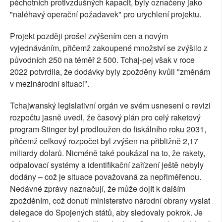
pěchotních protivzdušných kapacit, byly označeny jako
"naléhavý operační požadavek" pro urychlení projektu.
Projekt později prošel zvýšením cen a novým
vyjednáváním, přičemž zakoupené množství se zvýšilo z
původních 250 na téměř 2 500. Tchaj-pej však v roce
2022 potvrdila, že dodávky byly zpožděny kvůli "změnám
v mezinárodní situaci".
Tchajwanský legislativní orgán ve svém usnesení o revizi
rozpočtu jasně uvedl, že časový plán pro celý raketový
program Stinger byl prodloužen do fiskálního roku 2031,
přičemž celkový rozpočet byl zvýšen na přibližně 2,17
miliardy dolarů. Nicméně také poukázal na to, že rakety,
odpalovací systémy a identifikační zařízení ještě nebyly
dodány – což je situace považovaná za nepřiměřenou.
Nedávné zprávy naznačují, že může dojít k dalším
zpožděním, což donutí ministerstvo národní obrany vyslat
delegace do Spojených států, aby sledovaly pokrok. Je