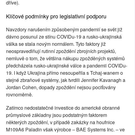
dříve).
Klíčové podmínky pro legislativní podporu
Navzdory narušením způsobeným pandemií se svět již
dávno posunul ze stínu COVIDu-19 a rusko-ukrajinská
válka se stala novým normálem. Tyto faktory již
neospravedlňují rutinní zpoždění zbrojních projektů,
nemluvě o tom, že většina nákupu zpožděných systémů
předcházela rusko-ukrajinské válce a pandemii COVIDu-
19. I když Ukrajina přímo nesoupeřila s Tchaj-wanem o
stejné zbraňové systémy, jak tvrdili Jennifer Kavanagh a
Jordan Cohen, dopady zpoždění nejsou pociťovány
rovnoměrně.
Zatímco nedostatečné investice do americké obranné
průmyslové základny jsou podstatným faktorem
některých zpoždění, v případě zakázky na houfnice
M109A6 Paladin však výrobce – BAE Systems Inc. – ve