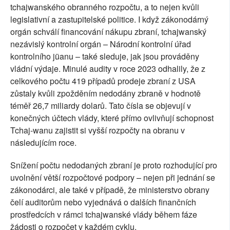
tchajwanského obranného rozpočtu, a to nejen kvůli
legislativní a zastupitelské politice. I když zákonodárný
orgán schválí financování nákupu zbraní, tchajwanský
nezávislý kontrolní orgán – Národní kontrolní úřad
kontrolního jüanu – také sleduje, jak jsou prováděny
vládní výdaje. Minulé audity v roce 2023 odhalily, že z
celkového počtu 419 případů prodeje zbraní z USA
zůstaly kvůli zpožděním nedodány zbraně v hodnotě
téměř 26,7 miliardy dolarů. Tato čísla se objevují v
konečných účtech vlády, které přímo ovlivňují schopnost
Tchaj-wanu zajistit si vyšší rozpočty na obranu v
následujícím roce.
Snížení počtu nedodaných zbraní je proto rozhodující pro
uvolnění větší rozpočtové podpory – nejen při jednání se
zákonodárci, ale také v případě, že ministerstvo obrany
čelí auditorům nebo vyjednává o dalších finančních
prostředcích v rámci tchajwanské vlády během fáze
žádosti o rozpočet v každém cyklu.