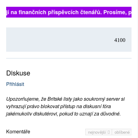
jí na finančních příspěvcích čtenářů. Prosíme, přispěj
4100
Diskuse
Přihlásit
Upozorňujeme, že Britské listy jako soukromý server si
vyhrazují právo blokovat přístup na diskusní fóra
jakémukoliv diskutérovi, pokud to uznají za důvodné.
Komentáře
nejnovější
oblíbené