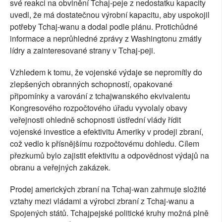
své reakci na obvinění Tchaj-peje z nedostatku kapacity
uvedl, že má dostatečnou výrobní kapacitu, aby uspokojil
potřeby Tchaj-wanu a dodal podle plánu. Protichůdné
informace a neprůhledné zprávy z Washingtonu zmátly
lídry a zainteresované strany v Tchaj-peji.
Vzhledem k tomu, že vojenské výdaje se nepromítly do
zlepšených obranných schopností, opakované
připomínky a varování z tchajwanského ekvivalentu
Kongresového rozpočtového úřadu vyvolaly obavy
veřejnosti ohledně schopnosti ústřední vlády řídit
vojenské investice a efektivitu Ameriky v prodeji zbraní,
což vedlo k přísnějšímu rozpočtovému dohledu. Cílem
přezkumů bylo zajistit efektivitu a odpovědnost výdajů na
obranu a veřejných zakázek.
Prodej amerických zbraní na Tchaj-wan zahrnuje složité
vztahy mezi vládami a výrobci zbraní z Tchaj-wanu a
Spojených států. Tchajpejské politické kruhy možná plně