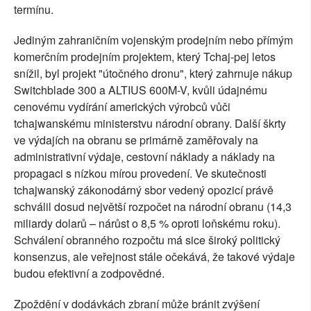
termínu.
Jediným zahraničním vojenským prodejním nebo přímým
komerčním prodejním projektem, který Tchaj-pej letos
snížil, byl projekt "útočného dronu", který zahrnuje nákup
Switchblade 300 a ALTIUS 600M-V, kvůli údajnému
cenovému vydírání amerických výrobců vůči
tchajwanskému ministerstvu národní obrany. Další škrty
ve výdajích na obranu se primárně zaměřovaly na
administrativní výdaje, cestovní náklady a náklady na
propagaci s nízkou mírou provedení. Ve skutečnosti
tchajwanský zákonodárný sbor vedený opozicí právě
schválil dosud největší rozpočet na národní obranu (14,3
miliardy dolarů – nárůst o 8,5 % oproti loňskému roku).
Schválení obranného rozpočtu má sice široký politický
konsenzus, ale veřejnost stále očekává, že takové výdaje
budou efektivní a zodpovědné.
Zpoždění v dodávkách zbraní může bránit zvýšení