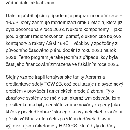
žádné další aktualizace.
Dalším probíhajícím případem je program modernizace F-
16A/B, který zahrnuje modernizaci draku letadla, která již
byla dokončena v roce 2023. Některé komponenty – jako
jsou digitální radiofrekvenční paměť, elektronické bojové
kontejnery a rakety AGM-154C – však byly zpožděny z
původního časového plánu dodání z roku 2023 na rok
2026. Tento program je také jedním z případů, kdy byla
část jeho financování zmrazena ve fiskálním roce 2025.
Stejný vzorec trápil tchajwanské tanky Abrams a
protitankové střely TOW 2B, což poukazuje na systémový
problém v provádění amerických prodejů zbraní. Tyto
zbraňové systémy se měly stát okamžitým odstrašujícím
prostředkem a byly neustále zdůrazňovány experty jako
klíčový prvek dikobrazí strategie a asymetrického válčení,
přesto většina z nich čelí zpoždění dodávek (hlavní
výjimkou jsou raketomety HIMARS, které byly dodány