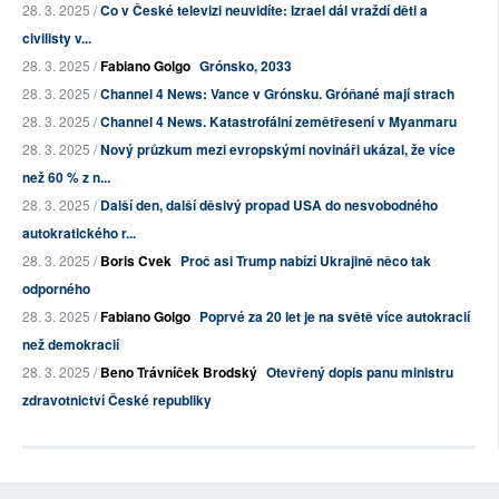
28. 3. 2025 /
Co v České televizi neuvidíte: Izrael dál vraždí děti a
civilisty v...
28. 3. 2025 /
Fabiano Golgo
Grónsko, 2033
28. 3. 2025 /
Channel 4 News: Vance v Grónsku. Gróňané mají strach
28. 3. 2025 /
Channel 4 News. Katastrofální zemětřesení v Myanmaru
28. 3. 2025 /
Nový průzkum mezi evropskými novináři ukázal, že více
než 60 % z n...
28. 3. 2025 /
Další den, další děsivý propad USA do nesvobodného
autokratického r...
28. 3. 2025 /
Boris Cvek
Proč asi Trump nabízí Ukrajině něco tak
odporného
28. 3. 2025 /
Fabiano Golgo
Poprvé za 20 let je na světě více autokracií
než demokracií
28. 3. 2025 /
Beno Trávníček Brodský
Otevřený dopis panu ministru
zdravotnictví České republiky