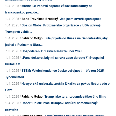
1. 4. 2025 /
Marine Le Penová napadla zákaz kandidatury na
francouzskou prezide...
1. 4. 2025 /
Beno Trávníček Brodský
Jak jsem stvořil open space
1. 4. 2025 /
Boston Globe: Proizraelské organizace v USA udávají
Trumpově vládě ...
1. 4. 2025 /
Fabiano Golgo
Lula přijede do Ruska na Den vítězství, aby
jednal s Putinem o Ukra...
7. 3. 2025 /
Hospodaření Britských listů za únor 2025
1. 4. 2025 /
„Pane doktore, kdy mi ta ruka zase doroste?“ Stoupající
brutalita v...
1. 4. 2025 /
STEM: Volební tendence české veřejnosti – březen 2025 –
Týdenní mod...
1. 4. 2025 /
Newyorská univerzita zrušila lékařku za pokus říct pravdu o
Gaze
1. 4. 2025 /
Fabiano Golgo
Trump jako tyran z osmdesátkového filmu
1. 4. 2025 /
Robert Reich: Proč Trumpovi odpůrci nemohou najít
právníka
1. 4. 2025 /
Fabiano Golgo
Krajní pravice bojuje proti politice identity,