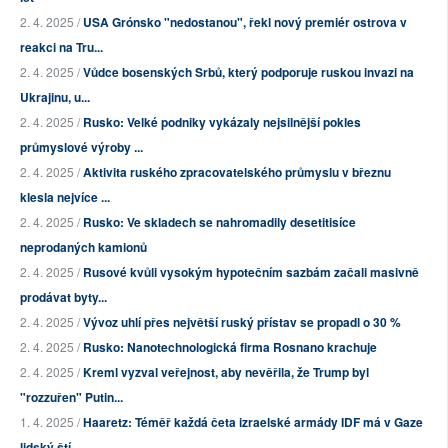
2. 4. 2025 /
USA Grónsko "nedostanou", řekl nový premiér ostrova v
reakci na Tru...
2. 4. 2025 /
Vůdce bosenských Srbů, který podporuje ruskou invazi na
Ukrajinu, u...
2. 4. 2025 /
Rusko: Velké podniky vykázaly nejsilnější pokles
průmyslové výroby ...
2. 4. 2025 /
Aktivita ruského zpracovatelského průmyslu v březnu
klesla nejvíce ...
2. 4. 2025 /
Rusko: Ve skladech se nahromadily desetitisíce
neprodaných kamionů
2. 4. 2025 /
Rusové kvůli vysokým hypotečním sazbám začali masivně
prodávat byty...
2. 4. 2025 /
Vývoz uhlí přes největší ruský přístav se propadl o 30 %
2. 4. 2025 /
Rusko: Nanotechnologická firma Rosnano krachuje
2. 4. 2025 /
Kreml vyzval veřejnost, aby nevěřila, že Trump byl
"rozzuřen" Putin...
1. 4. 2025 /
Haaretz: Téměř každá četa izraelské armády IDF má v Gaze
lidský ští...