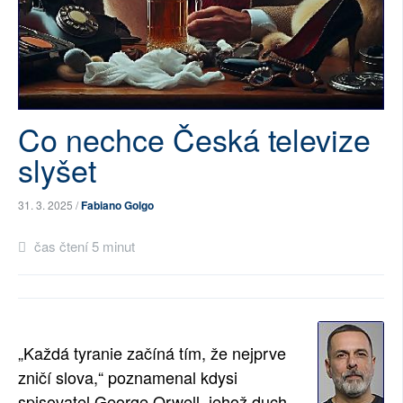
SOCIÁLNÍ SÍTĚ
RUBRIKY
PLNÁ VERZE STRÁNEK
Co nechce Česká televize
slyšet
31. 3. 2025 /
Fabiano Golgo
čas čtení 5 minut
„Každá tyranie začíná tím, že nejprve
zničí slova,“ poznamenal kdysi
spisovatel George Orwell, jehož duch