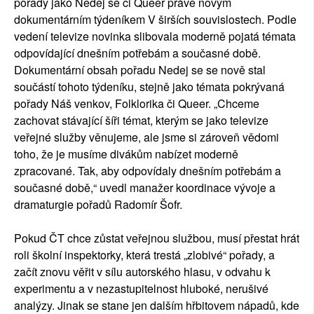
pořady jako Nedej se či Queer právě novým
dokumentárním týdeníkem V širších souvislostech. Podle
vedení televize novinka slibovala moderně pojatá témata
odpovídající dnešním potřebám a současné době.
Dokumentární obsah pořadu Nedej se se nově stal
součástí tohoto týdeníku, stejně jako témata pokrývaná
pořady Náš venkov, Folklorika či Queer. „Chceme
zachovat stávající šíři témat, kterým se jako televize
veřejné služby věnujeme, ale jsme si zároveň vědomi
toho, že je musíme divákům nabízet moderně
zpracované. Tak, aby odpovídaly dnešním potřebám a
současné době,“ uvedl manažer koordinace vývoje a
dramaturgie pořadů Radomír Šofr.
Pokud ČT chce zůstat veřejnou službou, musí přestat hrát
roli školní inspektorky, která trestá „zlobivé“ pořady, a
začít znovu věřit v sílu autorského hlasu, v odvahu k
experimentu a v nezastupitelnost hluboké, nerušivé
analýzy. Jinak se stane jen dalším hřbitovem nápadů, kde