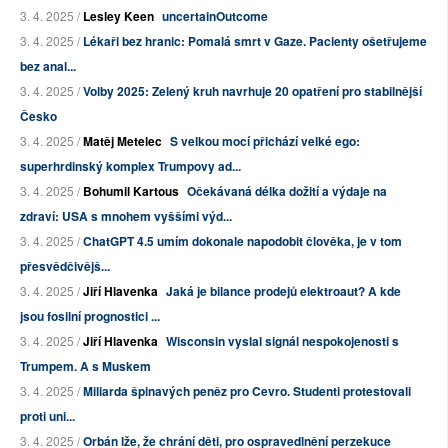
3. 4. 2025 /
Lesley Keen
uncertainOutcome
3. 4. 2025 /
Lékaři bez hranic: Pomalá smrt v Gaze. Pacienty ošetřujeme
bez anal...
3. 4. 2025 /
Volby 2025: Zelený kruh navrhuje 20 opatření pro stabilnější
Česko
3. 4. 2025 /
Matěj Metelec
S velkou mocí přichází velké ego:
superhrdinský komplex Trumpovy ad...
3. 4. 2025 /
Bohumil Kartous
Očekávaná délka dožití a výdaje na
zdraví: USA s mnohem vyššími výd...
3. 4. 2025 /
ChatGPT 4.5 umím dokonale napodobit člověka, je v tom
přesvědčivějš...
3. 4. 2025 /
Jiří Hlavenka
Jaká je bilance prodejů elektroaut? A kde
jsou fosilní prognostici ...
3. 4. 2025 /
Jiří Hlavenka
Wisconsin vyslal signál nespokojenosti s
Trumpem. A s Muskem
3. 4. 2025 /
Miliarda špinavých peněz pro Cevro. Studenti protestovali
proti uni...
3. 4. 2025 /
Orbán lže, že chrání děti, pro ospravedlnění perzekuce