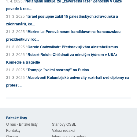
1. 4. 2025 /
Netanjahu slibuje, že „závěrečná fáze“ genocidy v Gaze
povede k rea...
31. 3. 2025 /
Izrael postupně zabil 15 palestinských zdravotníků a
záchranářů, ko...
31. 3. 2025 /
Marine Le Penová nesmí kandidovat na francouzskou
prezidentku v roc...
31. 3. 2025 /
Carole Cadwalladr: Představuji vám #Instafašismus
31. 3. 2025 /
Robert Reich: Ohlédnutí za minulým týdnem v USA:
Komedie a tragédie
31. 3. 2025 /
Trump je "velmi nasraný" na Putina
31. 3. 2025 /
Absolventi Kolumbijské univerzity roztrhali své diplomy na
protest ...
Britské listy
O nás - Britské listy
Stanovy OSBL
Kontakty
Vzkaz redakci
Opravy
Informace pro autory