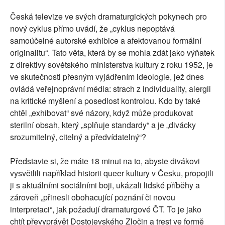
Česká televize ve svých dramaturgických pokynech pro
nový cyklus přímo uvádí, že „cyklus nepoptává
samoúčelné autorské exhibice a afektovanou formální
originalitu“. Tato věta, která by se mohla zdát jako výňatek
z direktivy sovětského ministerstva kultury z roku 1952, je
ve skutečnosti přesným vyjádřením ideologie, jež dnes
ovládá veřejnoprávní média: strach z individuality, alergii
na kritické myšlení a posedlost kontrolou. Kdo by také
chtěl „exhibovat“ své názory, když může produkovat
sterilní obsah, který „splňuje standardy“ a je „divácky
srozumitelný, citelný a předvídatelný“?
Představte si, že máte 18 minut na to, abyste divákovi
vysvětlili například historii queer kultury v Česku, propojili
ji s aktuálními sociálními boji, ukázali lidské příběhy a
zároveň „přinesli obohacující poznání či novou
interpretaci“, jak požadují dramaturgové ČT. To je jako
chtít převyprávět Dostojevského Zločin a trest ve formě