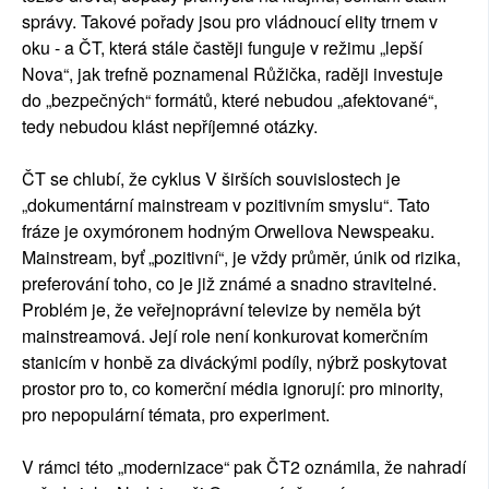
správy. Takové pořady jsou pro vládnoucí elity trnem v
oku - a ČT, která stále častěji funguje v režimu „lepší
Nova“, jak trefně poznamenal Růžička, raději investuje
do „bezpečných“ formátů, které nebudou „afektované“,
tedy nebudou klást nepříjemné otázky.
ČT se chlubí, že cyklus V širších souvislostech je
„dokumentární mainstream v pozitivním smyslu“. Tato
fráze je oxymóronem hodným Orwellova Newspeaku.
Mainstream, byť „pozitivní“, je vždy průměr, únik od rizika,
preferování toho, co je již známé a snadno stravitelné.
Problém je, že veřejnoprávní televize by neměla být
mainstreamová. Její role není konkurovat komerčním
stanicím v honbě za diváckými podíly, nýbrž poskytovat
prostor pro to, co komerční média ignorují: pro minority,
pro nepopulární témata, pro experiment.
V rámci této „modernizace“ pak ČT2 oznámila, že nahradí