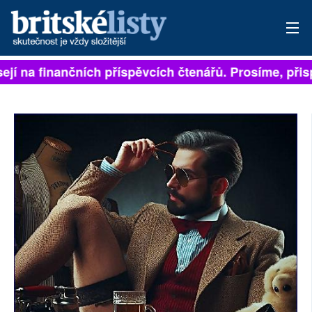
ejí na finančních příspěvcích čtenářů. Prosíme, přispě
PŘIHLÁSIT
AKTUÁLNÍ VYDÁNÍ
ARCHIV
ROZHOVORY
TÉMATA
NEJČTENĚJŠÍ ZA 7 DNÍ
AUTOŘI
PŘÍSPĚVKY NA PROVOZ