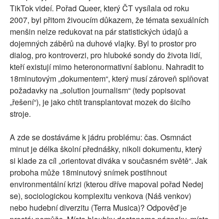
TikTok videí. Pořad Queer, který ČT vysílala od roku
2007, byl přitom živoucím důkazem, že témata sexuálních
menšin nelze redukovat na pár statistických údajů a
dojemných záběrů na duhové vlajky. Byl to prostor pro
dialog, pro kontroverzi, pro hluboké sondy do života lidí,
kteří existují mimo heteronormativní šablonu. Nahradit to
18minutovým „dokumentem“, který musí zároveň splňovat
požadavky na „solution journalism“ (tedy popisovat
„řešení“), je jako chtít transplantovat mozek do šicího
stroje.
A zde se dostáváme k jádru problému: čas. Osmnáct
minut je délka školní přednášky, nikoli dokumentu, který
si klade za cíl „orientovat diváka v současném světě“. Jak
proboha může 18minutový snímek postihnout
environmentální krizi (kterou dříve mapoval pořad Nedej
se), sociologickou komplexitu venkova (Náš venkov)
nebo hudební diverzitu (Terra Musica)? Odpověď je