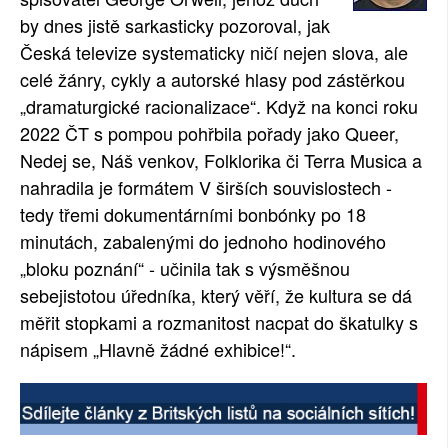
by dnes jistě sarkasticky pozoroval, jak
Česká televize systematicky ničí nejen slova, ale
celé žánry, cykly a autorské hlasy pod zástěrkou
„dramaturgické racionalizace“. Když na konci roku
2022 ČT s pompou pohřbila pořady jako Queer,
Nedej se, Náš venkov, Folklorika či Terra Musica a
nahradila je formátem V širších souvislostech -
tedy třemi dokumentárními bonbónky po 18
minutách, zabalenými do jednoho hodinového
„bloku poznání“ - učinila tak s výsměšnou
sebejistotou úředníka, který věří, že kultura se dá
měřit stopkami a rozmanitost nacpat do škatulky s
nápisem „Hlavně žádné exhibice!“.