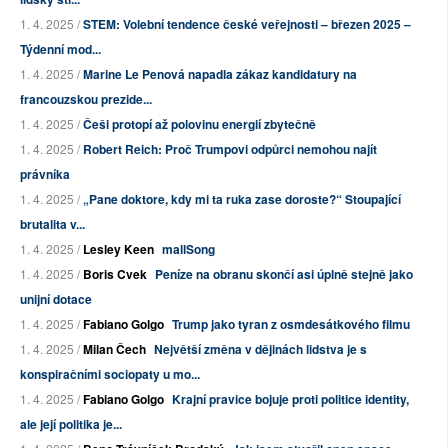
1. 4. 2025 /
STEM: Volební tendence české veřejnosti – březen 2025 –
Týdenní mod...
1. 4. 2025 /
Marine Le Penová napadla zákaz kandidatury na
francouzskou prezide...
1. 4. 2025 /
Češi protopí až polovinu energií zbytečně
1. 4. 2025 /
Robert Reich: Proč Trumpovi odpůrci nemohou najít
právníka
1. 4. 2025 /
„Pane doktore, kdy mi ta ruka zase doroste?“ Stoupající
brutalita v...
1. 4. 2025 /
Lesley Keen
mallSong
1. 4. 2025 /
Boris Cvek
Peníze na obranu skončí asi úplně stejně jako
unijní dotace
1. 4. 2025 /
Fabiano Golgo
Trump jako tyran z osmdesátkového filmu
1. 4. 2025 /
Milan Čech
Největší změna v dějinách lidstva je s
konspiračními sociopaty u mo...
1. 4. 2025 /
Fabiano Golgo
Krajní pravice bojuje proti politice identity,
ale její politika je...