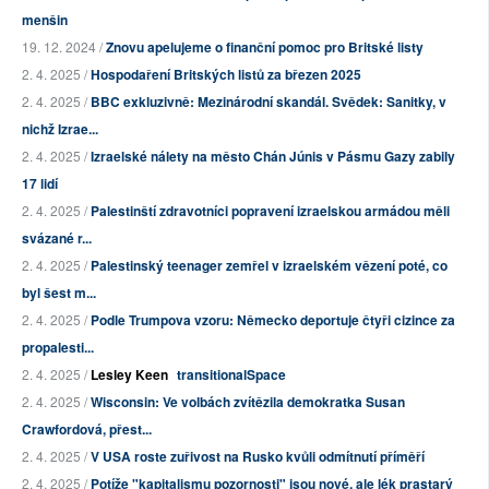
menšin
19. 12. 2024 /
Znovu apelujeme o finanční pomoc pro Britské listy
2. 4. 2025 /
Hospodaření Britských listů za březen 2025
2. 4. 2025 /
BBC exkluzivně: Mezinárodní skandál. Svědek: Sanitky, v
nichž Izrae...
2. 4. 2025 /
Izraelské nálety na město Chán Júnis v Pásmu Gazy zabily
17 lidí
2. 4. 2025 /
Palestinští zdravotníci popravení izraelskou armádou měli
svázané r...
2. 4. 2025 /
Palestinský teenager zemřel v izraelském vězení poté, co
byl šest m...
2. 4. 2025 /
Podle Trumpova vzoru: Německo deportuje čtyři cizince za
propalesti...
2. 4. 2025 /
Lesley Keen
transitionalSpace
2. 4. 2025 /
Wisconsin: Ve volbách zvítězila demokratka Susan
Crawfordová, přest...
2. 4. 2025 /
V USA roste zuřivost na Rusko kvůli odmítnutí příměří
2. 4. 2025 /
Potíže "kapitalismu pozornosti" jsou nové, ale lék prastarý