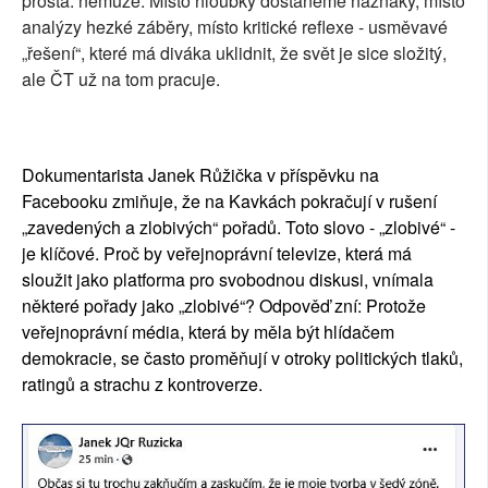
prostá: nemůže. Místo hloubky dostaneme náznaky, místo
analýzy hezké záběry, místo kritické reflexe - usměvavé
„řešení“, které má diváka uklidnit, že svět je sice složitý,
ale ČT už na tom pracuje.
Dokumentarista Janek Růžička v příspěvku na
Facebooku zmiňuje, že na Kavkách pokračují v rušení
„zavedených a zlobivých“ pořadů. Toto slovo - „zlobivé“ -
je klíčové. Proč by veřejnoprávní televize, která má
sloužit jako platforma pro svobodnou diskusi, vnímala
některé pořady jako „zlobivé“? Odpověď zní: Protože
veřejnoprávní média, která by měla být hlídačem
demokracie, se často proměňují v otroky politických tlaků,
ratingů a strachu z kontroverze.