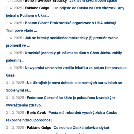
1. 4. 2025 /
Beno Trávníček Brodský
Jak jsem stvořil open space
1. 4. 2025 /
Fabiano Golgo
Lula přijede do Ruska na Den vítězství, aby
jednal s Putinem o Ukra...
1. 4. 2025 /
Boston Globe: Proizraelské organizace v USA udávají
Trumpově vládě ...
1. 4. 2025 /
Jak se britský sociálnědemokratický (!) premiér rychle
proměnil ve ...
1. 4. 2025 /
Izraelské jednotky při náletu na dům v Chán Júnisu zabily
palestins...
1. 4. 2025 /
Newyorská univerzita zrušila lékařku za pokus říct pravdu o
Gaze
31. 3. 2025 /
Na Ukrajině je nová dohoda o nerostných surovinách se
Spojenými st...
31. 3. 2025 /
Federace Červeného kříže je pobouřena izraelským
vyvražděním zdravo...
31. 3. 2025 /
Boris Cvek
Penta má rekordně vysoký zisk a Česko
rekordně nízkou porodnost
31. 3. 2025 /
Fabiano Golgo
Co nechce Česká televize slyšet