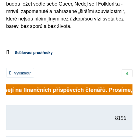
budou ležet vedle sebe Queer, Nedej se i Folklorika -
mrtvé, zapomenuté a nahrazené „širšími souvislostmi“,
které nejsou ničím jiným než úzkoprsou vizí světa bez
barev, bez sporů a bez života.
Sdělovací prostředky
4
Vytisknout
isejí na finančních příspěvcích čtenářů. Prosíme, přis
8196