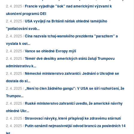
2. 4. 2025 /
Francie vyjadřuje "šok" nad americkými výzvami k
ukončení programů DEI
2. 4. 2025 /
USA vyvíjejí na Británii nátlak ohledně tamějšího
"potlačování svob...
2. 4. 2025 /
Čína nazvala tchaj-wanského prezidenta "parazitem" a
vyslala k ost...
2. 4. 2025 /
Vance se ohledně Evropy mýlí
2. 4. 2025 /
Téměř dvě desítky amerických států žalují Trumpovu
administrativu k...
2. 4. 2025 /
Německé ministerstvo zahraničí: Jednání o Ukrajině se
dostala do sl...
2. 4. 2025 /
„Není to člen žádného gangu": V USA se šíří rozhořčení, že
Trumpov...
2. 4. 2025 /
Ruské ministerstvo zahraničí uvedlo, že americké návrhy
ohledně Ukr...
2. 4. 2025 /
Stravovací návyky, které přispívají ke zdravému stárnutí
2. 4. 2025 /
Putin oznámil nejmasivnější odvod branců za posledních 14
let