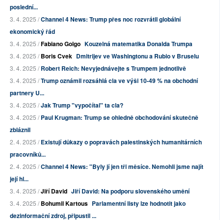
poslední...
3. 4. 2025 /
Channel 4 News: Trump přes noc rozvrátil globální
ekonomický řád
3. 4. 2025 /
Fabiano Golgo
Kouzelná matematika Donalda Trumpa
3. 4. 2025 /
Boris Cvek
Dmitrijev ve Washingtonu a Rubio v Bruselu
3. 4. 2025 /
Robert Reich: Nevyjednávejte s Trumpem jednotlivě
3. 4. 2025 /
Trump oznámil rozsáhlá cla ve výši 10-49 % na obchodní
partnery U...
3. 4. 2025 /
Jak Trump "vypočítal" ta cla?
3. 4. 2025 /
Paul Krugman: Trump se ohledně obchodování skutečně
zbláznil
2. 4. 2025 /
Existují důkazy o popravách palestinských humanitárních
pracovníků...
2. 4. 2025 /
Channel 4 News: "Byly jí jen tři měsíce. Nemohli jsme najít
její hl...
3. 4. 2025 /
Jiří David
Jiří David: Na podporu slovenského umění
3. 4. 2025 /
Bohumil Kartous
Parlamentní listy lze hodnotit jako
dezinformační zdroj, připustil ...