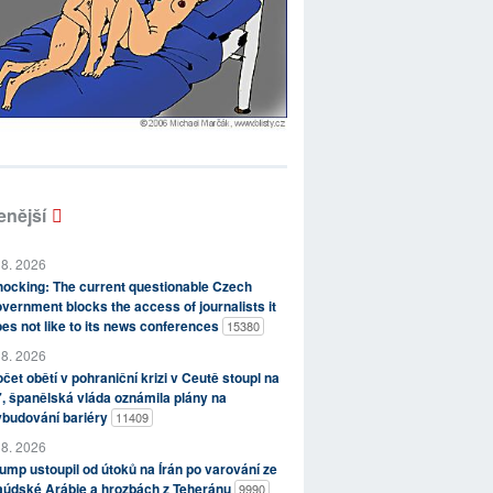
enější
 8. 2026
ocking: The current questionable Czech
vernment blocks the access of journalists it
es not like to its news conferences
15380
 8. 2026
čet obětí v pohraniční krizi v Ceutě stoupl na
, španělská vláda oznámila plány na
ybudování bariéry
11409
 8. 2026
ump ustoupil od útoků na Írán po varování ze
aúdské Arábie a hrozbách z Teheránu
9990