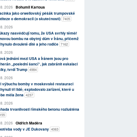
 8. 2026
Bohumil Kartous
acinka jako orwellovský pěšák trumpovské
titeze o demokracii (o skutečnosti)
7405
 8. 2026
kazy nasvědčují tomu, že USA svrhly téměř
novou bombu na obytný dům v Íránu, přičemž
hynulo dvouleté dítě a jeho rodiče
7162
 8. 2026
vá jednání mezi USA a Íránem jsou pro
herán „poslední šancí“, jak zabránit eskalaci
lky, tvrdí Trump
4984
 8. 2026
ři výbuchu bomby v moskevské restauraci
hynuli tři lidé; explodovalo zařízení, které u
ebe měla žena
4237
 8. 2026
hada trvanlivosti římského betonu rozluštěna
155
 8. 2026
Oldřich Maděra
potřeba vody v JE Dukovany
4063