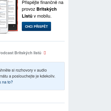
Přispějte finančně na
provoz
Britských
v mobilu.
Listů
CHCI PŘISPĚT
odcast Britských listů
áhněte si rozhovory v audio
mátu a poslouchejte je kdekoliv.
k na to?