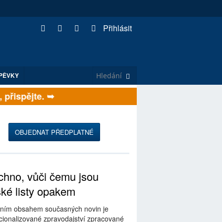
Přihlásit
PĚVKY
ispějte. ➥
OBJEDNAT PŘEDPLATNÉ
hno, vůči čemu jsou
ské listy opakem
ním obsahem současných novin je
ionalizované zpravodajství zpracované