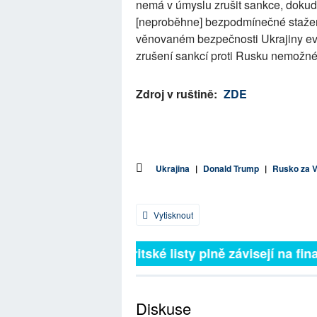
nemá v úmyslu zrušit sankce, dokud 
[neproběhne] bezpodmínečné stažení 
věnovaném bezpečnosti Ukrajiny evro
zrušení sankcí proti Rusku nemožné
Zdroj v ruštině:
ZDE
Ukrajina
|
Donald Trump
|
Rusko za V
Vytisknout
Britské listy plně závisejí na finan
Diskuse