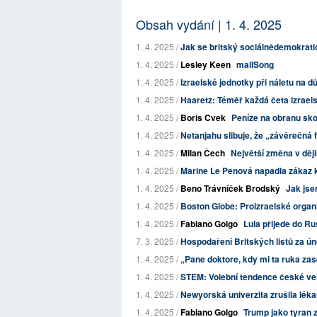
Obsah vydání | 1. 4. 2025
1. 4. 2025 /
Jak se britský sociálnědemokratick
1. 4. 2025 /
Lesley Keen
mallSong
1. 4. 2025 /
Izraelské jednotky při náletu na d
1. 4. 2025 /
Haaretz: Téměř každá četa izraels
1. 4. 2025 /
Boris Cvek
Peníze na obranu skon
1. 4. 2025 /
Netanjahu slibuje, že „závěrečná 
1. 4. 2025 /
Milan Čech
Největší změna v ději
1. 4. 2025 /
Marine Le Penová napadla zákaz k
1. 4. 2025 /
Beno Trávníček Brodský
Jak jse
1. 4. 2025 /
Boston Globe: Proizraelské organ
1. 4. 2025 /
Fabiano Golgo
Lula přijede do Ru
7. 3. 2025 /
Hospodaření Britských listů za ú
1. 4. 2025 /
„Pane doktore, kdy mi ta ruka zase 
1. 4. 2025 /
STEM: Volební tendence české veř
1. 4. 2025 /
Newyorská univerzita zrušila léka
1. 4. 2025 /
Fabiano Golgo
Trump jako tyran 