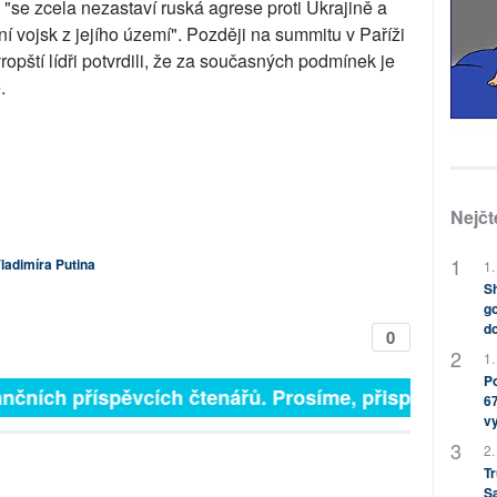
"se zcela nezastaví ruská agrese proti Ukrajině a
vojsk z jejího území". Později na summitu v Paříži
pští lídři potvrdili, že za současných podmínek je
.
Nejčt
ladimíra Putina
1.
Sh
go
do
0
1.
Po
čních příspěvcích čtenářů. Prosíme, přispějte. ➥
67
v
2.
Tr
S