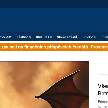
HOVORY
TÉMATA
RUBRIKY
NEJČTENĚJŠÍ
AUTOŘI
PŘÍS
ávisejí na finančních příspěvcích čtenářů. Prosíme, př
Všec
Brit
Primár
komerc