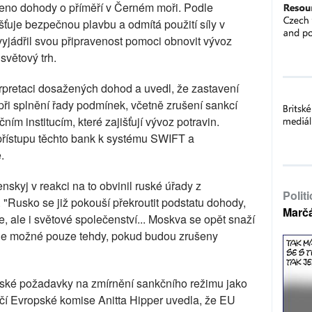
eno dohody o příměří v Černém moři. Podle
šťuje bezpečnou plavbu a odmítá použití síly v
vyjádřil svou připravenost pomoci obnovit vývoz
světový trh.
erpretaci dosažených dohod a uvedl, že zastavení
ři splnění řady podmínek, včetně zrušení sankcí
ím institucím, které zajišťují vývoz potravin.
řístupu těchto bank k systému SWIFT a
.
skyj v reakci na to obvinil ruské úřady z
Polit
"Rusko se již pokouší překroutit podstatu dohody,
Marč
, ale i světové společenství... Moskva se opět snaží
ěří je možné pouze tehdy, pokud budou zrušeny
uské požadavky na zmírnění sankčního režimu jako
í Evropské komise Anitta Hipper uvedla, že EU