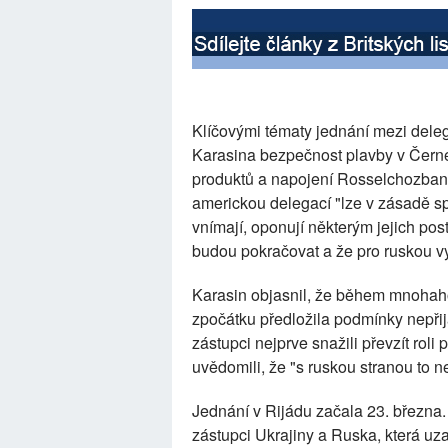
Klíčovými tématy jednání mezi dele
Karasina bezpečnost plavby v Čern
produktů a napojení Rosselchozbank
americkou delegací "lze v zásadě spo
vnímají, oponují některým jejich pos
budou pokračovat a že pro ruskou v
Karasin objasnil, že během mnohaho
zpočátku předložila podmínky nepřij
zástupci nejprve snažili převzít roli
uvědomili, že "s ruskou stranou to 
Jednání v Rijádu začala 23. března
zástupci Ukrajiny a Ruska, která uz