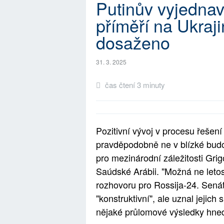
Putinův vyjednav
příměří na Ukraj
dosaženo
31. 3. 2025
čas čtení 3 minuty
Pozitivní vývoj v procesu řešení
pravděpodobně ne v blízké budo
pro mezinárodní záležitosti Grigo
Saúdské Arábii. "Možná ne letos 
rozhovoru pro Rossija-24. Senát
"konstruktivní", ale uznal jejich
nějaké průlomové výsledky hned 