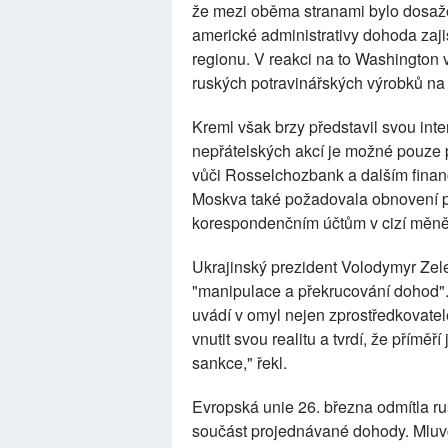
že mezi oběma stranami bylo dosaž
americké administrativy dohoda zaji
regionu. V reakci na to Washington 
ruských potravinářských výrobků na 
Kreml však brzy představil svou int
nepřátelských akcí je možné pouze p
vůči Rosselchozbank a dalším finančn
Moskva také požadovala obnovení p
korespondenčním účtům v cizí měně
Ukrajinský prezident Volodymyr Zelen
"manipulace a překrucování dohod". 
uvádí v omyl nejen zprostředkovatele
vnutit svou realitu a tvrdí, že přím
sankce," řekl.
Evropská unie 26. března odmítla r
součást projednávané dohody. Mluvč