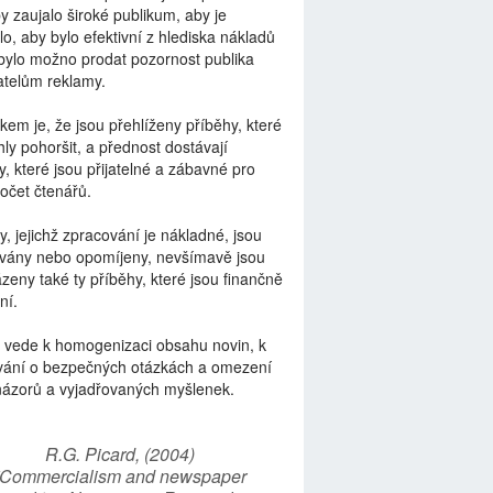
by zaujalo široké publikum, aby je
lo, aby bylo efektivní z hlediska nákladů
bylo možno prodat pozornost publika
telům reklamy.
kem je, že jsou přehlíženy příběhy, které
ly pohoršit, a přednost dostávají
y, které jsou přijatelné a zábavné pro
počet čtenářů.
y, jejichž zpracování je nákladné, jsou
vány nebo opomíjeny, nevšímavě jsou
zeny také ty příběhy, které jsou finančně
ní.
 vede k homogenizaci obsahu novin, k
vání o bezpečných otázkách a omezení
názorů a vyjadřovaných myšlenek.
R.G. Picard, (2004)
“Commercialism and newspaper