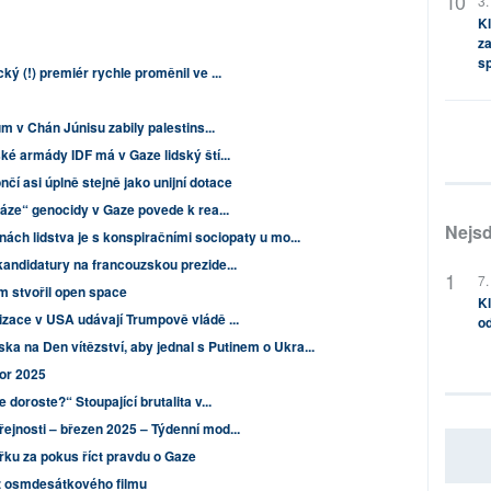
3.
Kl
za
s
ý (!) premiér rychle proměnil ve ...
ům v Chán Júnisu zabily palestins...
ké armády IDF má v Gaze lidský ští...
čí asi úplně stejně jako unijní dotace
fáze“ genocidy v Gaze povede k rea...
Nejsd
nách lidstva je s konspiračními sociopaty u mo...
andidatury na francouzskou prezide...
7.
m stvořil open space
Kl
izace v USA udávají Trumpově vládě ...
od
ska na Den vítězství, aby jednal s Putinem o Ukra...
nor 2025
doroste?“ Stoupající brutalita v...
ejnosti – březen 2025 – Týdenní mod...
řku za pokus říct pravdu o Gaze
z osmdesátkového filmu