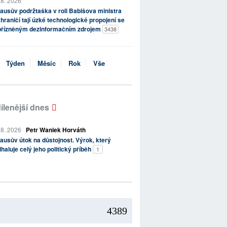
 8. 2026
ausův podržtaška v roli Babišova ministra
hraničí tají úzké technologické propojení se
přízněným dezinformačním zdrojem
3438
Týden
Měsíc
Rok
Vše
ílenější dnes
 8. 2026
Petr Waniek Horváth
ausův útok na důstojnost. Výrok, který
haluje celý jeho politický příběh
1
4389