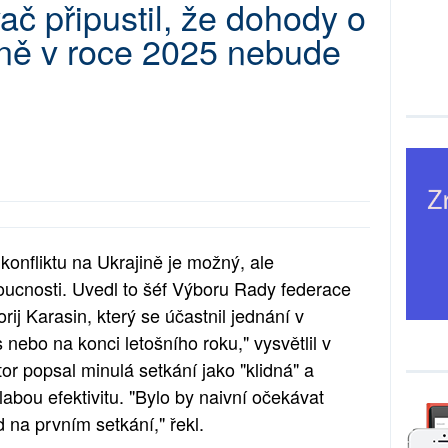
ač připustil, že dohody o
ině v roce 2025 nebude
 konfliktu na Ukrajině je možný, ale
ucnosti. Uvedl to šéf Výboru Rady federace
rij Karasin, který se účastnil jednání v
nebo na konci letošního roku," vysvětlil v
or popsal minulá setkání jako "klidná" a
 slabou efektivitu. "Bylo by naivní očekávat
na prvním setkání," řekl.