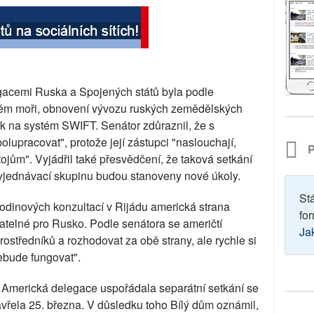
gacemi Ruska a Spojených států byla podle
ém moři, obnovení vývozu ruských zemědělských
 na systém SWIFT. Senátor zdůraznil, že s
lupracovat", protože její zástupci "naslouchají,
P
tojům". Vyjádřil také přesvědčení, že taková setkání
yjednávací skupinu budou stanoveny nové úkoly.
St
dinových konzultací v Rijádu americká strana
for
atelné pro Rusko. Podle senátora se američtí
Ja
 prostředníků a rozhodovat za obě strany, ale rychle si
nebude fungovat".
. Americká delegace uspořádala separátní setkání se
avřela 25. března. V důsledku toho Bílý dům oznámil,