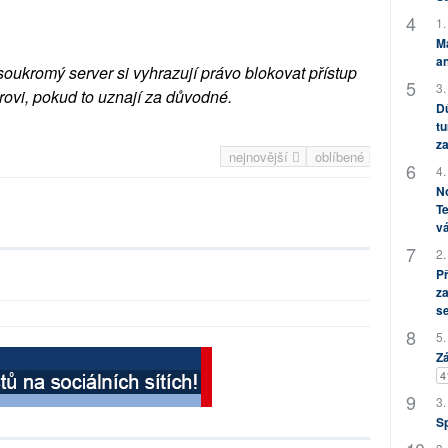
1.
M
an
soukromý server si vyhrazují právo blokovat přístup
3.
rovi, pokud to uznají za důvodné.
Dů
tu
za
nejnovější
oblíbené
4.
No
Te
vá
2.
P
za
s
5.
Zá
4
3.
S