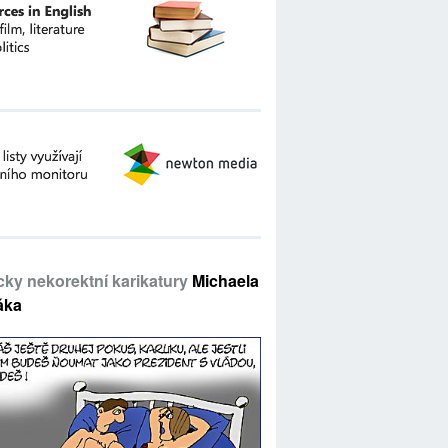
icky nekorektní karikatury
Michaela
áka