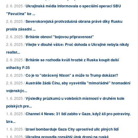
2. 6. 2025 /
Ukrajinská média informovala o speciální operaci SBU
"Pavučina" ke ...
2. 6. 2025 /
Severokorejská protivzdušná obrana právě díky Rusku
prošla zásadní ...
2. 6. 2025 /
Británie obnoví "bojovou připravenost"
2. 6. 2025 /
Vítejte v dlouhé válce: Proč dohoda o Ukrajině nebyla nikdy
realist...
2. 6. 2025 /
Británie se rozhodla kvůli hrozbě z Ruska koupit další
stíhačky F-35
2. 6. 2025 /
Co je to "obrácený Nixon" a může to Trump dokázat?
2. 6. 2025 /
Austrálie žádá Čínu, aby vysvětlila "mimořádné" hromadění
vojenskýc...
1. 6. 2025 /
Výsledky průzkumů u volebních místností v druhém kole
polských pre...
1. 6. 2025 /
Channel 4 News: 31 lidí zabito v Gaze, když šli pro potraviny.
Izra...
1. 6. 2025 /
Izrael bombarduje Gaza City uprostřed ulic plných lidí
1. 6. 2025 /
Ukrajina provedla rozsáhlý útok dronů na ruské