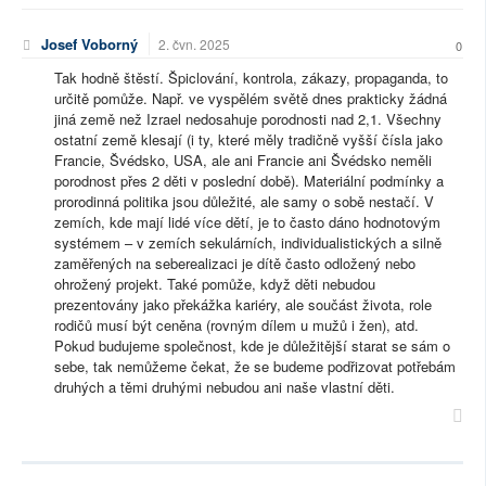
Josef Voborný
2. čvn. 2025
0
Tak hodně štěstí. Špiclování, kontrola, zákazy, propaganda, to
určitě pomůže. Např. ve vyspělém světě dnes prakticky žádná
jiná země než Izrael nedosahuje porodnosti nad 2,1. Všechny
ostatní země klesají (i ty, které měly tradičně vyšší čísla jako
Francie, Švédsko, USA, ale ani Francie ani Švédsko neměli
porodnost přes 2 děti v poslední době). Materiální podmínky a
prorodinná politika jsou důležité, ale samy o sobě nestačí. V
zemích, kde mají lidé více dětí, je to často dáno hodnotovým
systémem – v zemích sekulárních, individualistických a silně
zaměřených na seberealizaci je dítě často odložený nebo
ohrožený projekt. Také pomůže, když děti nebudou
prezentovány jako překážka kariéry, ale součást života, role
rodičů musí být ceněna (rovným dílem u mužů i žen), atd.
Pokud budujeme společnost, kde je důležitější starat se sám o
sebe, tak nemůžeme čekat, že se budeme podřizovat potřebám
druhých a těmi druhými nebudou ani naše vlastní děti.