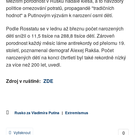
Mezitím porodnost v Rusku nadále klesá, a to navzdory
politice omezování potratů, propagandě "tradičních
hodnot" a Putinovým výzvám k narození osmi dětí.
Podle Rosstatu se v lednu až březnu počet narozených
dětí snížil o 11,5 tisíce na 288,8 tisíce dětí. Zároveň
porodnost každý měsíc láme antirekordy od přelomu 19.
století, poznamenal demograf Alexej Rakša. Počet
narozených dětí na konci čtvrtletí byl také rekordně nízký
za více než 200 let, uvedl.
Zdroj v ruštině:
ZDE
Rusko za Vladimíra Putina
|
Extremismus
0
Vytisknout