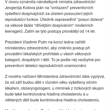
V únoru oznámila náměstkyně ministra zdravotnictví
Jevgenija Kotova plán na "omlazení" preventivních
vyšetření dospívajících za účelem posouzení jejich
reprodukční funkce. Úředník ospravedlnil "posun doleva"
na věkové škále "dřívějším dospíváním" moderních
teenagerů. Zatím se tyto postupy provádějí od 14 let.
Prezident Vladimir Putin na konci ledna nařídil
ministerstvu zdravotnictví, aby změnilo postup při
provádění lékařských prohlídek u všech věkových
kategorií, dospělých i dětí. To je podle něj nezbytné pro
preventivní detekci reprodukčních onemocnění.
Z nového nařízení Ministerstva zdravotnictví dále vyplývá,
že od září budou děti v různém věku vyšetřeny očním
lékařem, otolaryngologem, u miminek z rizikových skupin
bude také kontrolována hladina cholesterolu a u
některých dětí bude kontrolována hladina cholesterolu.