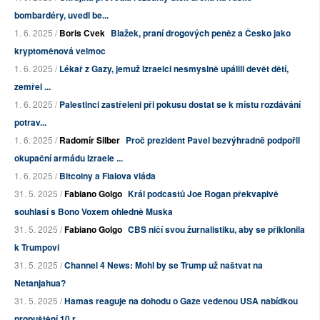
bombardéry, uvedl be...
1. 6. 2025 /
Boris Cvek
Blažek, praní drogových peněz a Česko jako
kryptoměnová velmoc
1. 6. 2025 /
Lékař z Gazy, jemuž Izraelci nesmyslně upálili devět dětí,
zemřel ...
1. 6. 2025 /
Palestinci zastřeleni při pokusu dostat se k místu rozdávání
potrav...
1. 6. 2025 /
Radomír Silber
Proč prezident Pavel bezvýhradně podpořil
okupační armádu Izraele ...
1. 6. 2025 /
Bitcoiny a Fialova vláda
31. 5. 2025 /
Fabiano Golgo
Král podcastů Joe Rogan překvapivě
souhlasí s Bono Voxem ohledně Muska
31. 5. 2025 /
Fabiano Golgo
CBS ničí svou žurnalistiku, aby se přiklonila
k Trumpovi
31. 5. 2025 /
Channel 4 News: Mohl by se Trump už naštvat na
Netanjahua?
31. 5. 2025 /
Hamas reaguje na dohodu o Gaze vedenou USA nabídkou
propuštění 10 r...