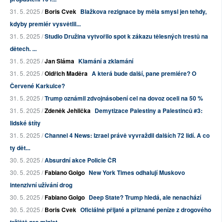
31. 5. 2025 /
Boris Cvek
Blažkova rezignace by měla smysl jen tehdy,
kdyby premiér vysvětlil...
31. 5. 2025 /
Studio Družina vytvořilo spot k zákazu tělesných trestů na
dětech. ...
31. 5. 2025 /
Jan Sláma
Klamání a zklamání
31. 5. 2025 /
Oldřich Maděra
A která bude další, pane premiére? O
Červené Karkulce?
31. 5. 2025 /
Trump oznámil zdvojnásobení cel na dovoz oceli na 50 %
31. 5. 2025 /
Zdeněk Jehlička
Demytizace Palestiny a Palestinců #3:
lidské štíty
31. 5. 2025 /
Channel 4 News: Izrael právě vyvraždil dalších 72 lidí. A co
ty dět...
30. 5. 2025 /
Absurdní akce Policie ČR
30. 5. 2025 /
Fabiano Golgo
New York Times odhalují Muskovo
intenzivní užívání drog
30. 5. 2025 /
Fabiano Golgo
Deep State? Trump hledá, ale nenachází
30. 5. 2025 /
Boris Cvek
Oficiálně přijaté a přiznané peníze z drogového