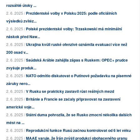
rozsáhlé útoky ...
2. 6. 2025 /
Prezidentské volby v Polsku 2025: podle oficiálních
výsledků zvítěz...
2. 6. 2025 /
Polské prezidentské volby: Trzaskowski má minimální
náskok před Naw...
2. 6. 2025 /
Ukrajina kvůli ruské ofenzivě oznámila evakuaci více než
200 osad v...
2. 6. 2025 /
Saúdská Arábie zahájila zápas s Ruskem: OPEC+ prudce
zvyšuje produk...
2. 6. 2025 /
NATO odmítlo diskutovat o Putinově požadavku na písemné
záruky nero...
2. 6. 2025 /
V Rusku se prakticky zastavil růst reálných mezd
2. 6. 2025 /
Británie a Francie se začaly připravovat na zastavení
americké voje...
2. 6. 2025 /
Státní duma pohrozila, že se Rusko zmocní několika dalších
měst na ...
2. 6. 2025 /
Reprodukční funkce Rusů začnou kontrolovat od 6 let věku
2. 6. 2025 /
MAAE varuje, že Írán zvýšil produkci obohaceného uranu