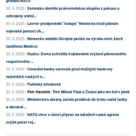
granátů NATO
30. 5. 2025 /
Estonsko obvinilo prokremelskou skupinu z pokusu o
ozbrojený státní...
30. 5. 2025 /
Lavrov předpověděl "kolaps" Německa kvůli plánům
vojenské pomoci Uk...
30. 5. 2025 /
Německo nabídlo Ukrajině peníze na výrobu střel, které
zasáhnou Moskvu
30. 5. 2025 /
Rusko: Duma schválila trojnásobné zvýšení plánovaného
rozpočtového ...
30. 5. 2025 /
Centrální banka varovala před možnými bankroty
největších ruských s...
30. 5. 2025 /
Putinský středověk
30. 5. 2025 /
Petr Haraším
Petr Milouš Fiala a Česko jako ten kůl v plotě
30. 5. 2025 /
Ministerstvo obrany začalo prodávat do šrotu ruské tanky
a obrněné ...
30. 5. 2025 /
NATO chce v rámci příprav na odražení ruské agrese
zvýšit počet voj...