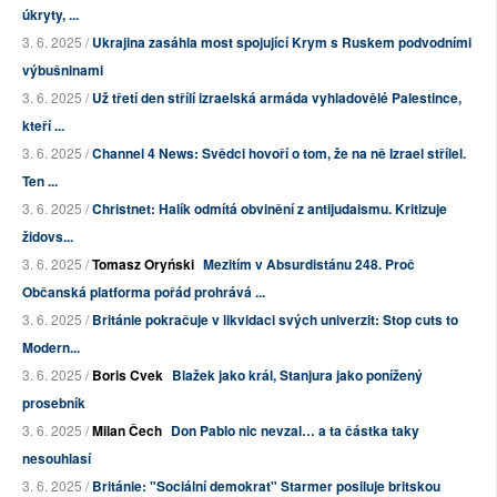
úkryty, ...
3. 6. 2025 /
Ukrajina zasáhla most spojující Krym s Ruskem podvodními
výbušninami
3. 6. 2025 /
Už třetí den střílí izraelská armáda vyhladovělé Palestince,
kteří ...
3. 6. 2025 /
Channel 4 News: Svědci hovoří o tom, že na ně Izrael střílel.
Ten ...
3. 6. 2025 /
Christnet: Halík odmítá obvinění z antijudaismu. Kritizuje
židovs...
3. 6. 2025 /
Tomasz Oryński
Mezitím v Absurdistánu 248. Proč
Občanská platforma pořád prohrává ...
3. 6. 2025 /
Británie pokračuje v likvidaci svých univerzit: Stop cuts to
Modern...
3. 6. 2025 /
Boris Cvek
Blažek jako král, Stanjura jako ponížený
prosebník
3. 6. 2025 /
Milan Čech
Don Pablo nic nevzal… a ta částka taky
nesouhlasí
3. 6. 2025 /
Británie: "Sociální demokrat" Starmer posiluje britskou