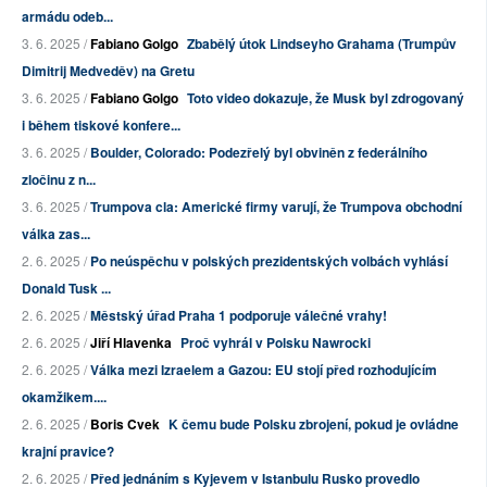
armádu odeb...
3. 6. 2025 /
Fabiano Golgo
Zbabělý útok Lindseyho Grahama (Trumpův
Dimitrij Medveděv) na Gretu
3. 6. 2025 /
Fabiano Golgo
Toto video dokazuje, že Musk byl zdrogovaný
i během tiskové konfere...
3. 6. 2025 /
Boulder, Colorado: Podezřelý byl obviněn z federálního
zločinu z n...
3. 6. 2025 /
Trumpova cla: Americké firmy varují, že Trumpova obchodní
válka zas...
2. 6. 2025 /
Po neúspěchu v polských prezidentských volbách vyhlásí
Donald Tusk ...
2. 6. 2025 /
Městský úřad Praha 1 podporuje válečné vrahy!
2. 6. 2025 /
Jiří Hlavenka
Proč vyhrál v Polsku Nawrocki
2. 6. 2025 /
Válka mezi Izraelem a Gazou: EU stojí před rozhodujícím
okamžikem....
2. 6. 2025 /
Boris Cvek
K čemu bude Polsku zbrojení, pokud je ovládne
krajní pravice?
2. 6. 2025 /
Před jednáním s Kyjevem v Istanbulu Rusko provedlo