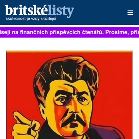
sejí na finančních příspěvcích čtenářů. Prosíme, přisp
PŘIHLÁSIT
AKTUÁLNÍ VYDÁNÍ
ARCHIV
ROZHOVORY
TÉMATA
NEJČTENĚJŠÍ ZA 7 DNÍ
AUTOŘI
PŘÍSPĚVKY NA PROVOZ