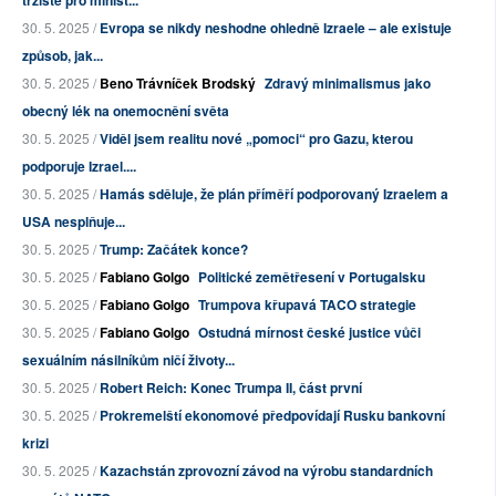
tržiště pro minist...
30. 5. 2025 /
Evropa se nikdy neshodne ohledně Izraele – ale existuje
způsob, jak...
30. 5. 2025 /
Beno Trávníček Brodský
Zdravý minimalismus jako
obecný lék na onemocnění světa
30. 5. 2025 /
Viděl jsem realitu nové „pomoci“ pro Gazu, kterou
podporuje Izrael....
30. 5. 2025 /
Hamás sděluje, že plán příměří podporovaný Izraelem a
USA nesplňuje...
30. 5. 2025 /
Trump: Začátek konce?
30. 5. 2025 /
Fabiano Golgo
Politické zemětřesení v Portugalsku
30. 5. 2025 /
Fabiano Golgo
Trumpova křupavá TACO strategie
30. 5. 2025 /
Fabiano Golgo
Ostudná mírnost české justice vůči
sexuálním násilníkům ničí životy...
30. 5. 2025 /
Robert Reich: Konec Trumpa II, část první
30. 5. 2025 /
Prokremelští ekonomové předpovídají Rusku bankovní
krizi
30. 5. 2025 /
Kazachstán zprovozní závod na výrobu standardních