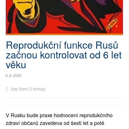
SOCIÁLNÍ SÍTĚ
RUBRIKY
PLNÁ VERZE STRÁNEK
Reprodukční funkce Rusů
začnou kontrolovat od 6 let
věku
2. 6. 2025
čas čtení 2 minuty
V Rusku bude praxe hodnocení reprodukčního
zdraví občanů zavedena od šesti let a poté