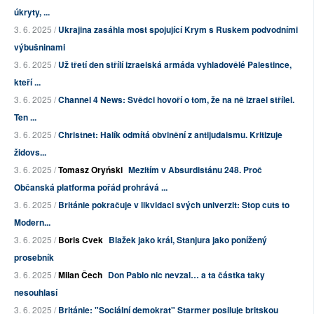
úkryty, ...
3. 6. 2025 /
Ukrajina zasáhla most spojující Krym s Ruskem podvodními
výbušninami
3. 6. 2025 /
Už třetí den střílí izraelská armáda vyhladovělé Palestince,
kteří ...
3. 6. 2025 /
Channel 4 News: Svědci hovoří o tom, že na ně Izrael střílel.
Ten ...
3. 6. 2025 /
Christnet: Halík odmítá obvinění z antijudaismu. Kritizuje
židovs...
3. 6. 2025 /
Tomasz Oryński
Mezitím v Absurdistánu 248. Proč
Občanská platforma pořád prohrává ...
3. 6. 2025 /
Británie pokračuje v likvidaci svých univerzit: Stop cuts to
Modern...
3. 6. 2025 /
Boris Cvek
Blažek jako král, Stanjura jako ponížený
prosebník
3. 6. 2025 /
Milan Čech
Don Pablo nic nevzal… a ta částka taky
nesouhlasí
3. 6. 2025 /
Británie: "Sociální demokrat" Starmer posiluje britskou