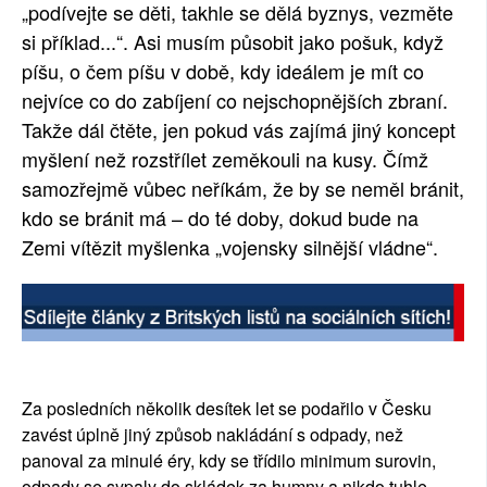
„podívejte se děti, takhle se dělá byznys, vezměte
si příklad...“. Asi musím působit jako pošuk, když
píšu, o čem píšu v době, kdy ideálem je mít co
nejvíce co do zabíjení co nejschopnějších zbraní.
Takže dál čtěte, jen pokud vás zajímá jiný koncept
myšlení než rozstřílet zeměkouli na kusy. Čímž
samozřejmě vůbec neříkám, že by se neměl bránit,
kdo se bránit má – do té doby, dokud bude na
Zemi vítězit myšlenka „vojensky silnější vládne“.
Za posledních několik desítek let se podařilo v Česku
zavést úplně jiný způsob nakládání s odpady, než
panoval za minulé éry, kdy se třídilo minimum surovin,
odpady se sypaly do skládek za humny a nikdo tuhle