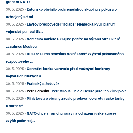
granátů NATO
30. 5. 2025 /
Estonsko obvinilo prokremelskou skupinu z pokusu o
ozbrojený státní...
30. 5. 2025 /
Lavrov předpověděl "kolaps" Německa kvůli plánům
vojenské pomoci Uk...
30. 5. 2025 /
Německo nabídlo Ukrajině peníze na výrobu střel, které
zasáhnou Moskvu
30. 5. 2025 /
Rusko: Duma schválila trojnásobné zvýšení plánovaného
rozpočtového ...
30. 5. 2025 /
Centrální banka varovala před možnými bankroty
největších ruských s...
30. 5. 2025 /
Putinský středověk
30. 5. 2025 /
Petr Haraším
Petr Milouš Fiala a Česko jako ten kůl v plotě
30. 5. 2025 /
Ministerstvo obrany začalo prodávat do šrotu ruské tanky
a obrněné ...
30. 5. 2025 /
NATO chce v rámci příprav na odražení ruské agrese
zvýšit počet voj...