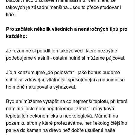
takových je zásadní menšina. Jsou to přece studovaní
lidé.
Pro začátek několik všedních a nenáročných tipů pro
každého:
Je rozumné si pořídit jen takové věci, které nezbytně
potřebujeme vlastnit - ostatní nutné si můžeme půjčovat.
Jídla konzumujme „do polosyta“ - jako bonus budeme
štíhlejší, zdravější, vitálnější, spokojenější a naučíme se
ho méně nakupovat a vyhazovat.
Bydlení můžeme vytápět na co nejmenší teplotu, při které
nám ale ještě není nepřiměřená „zima“. Trenýrková
teplota je neekonomická a neekologická. Máme-li na
pozemku stromy které prořezáváme, není ekologičtějšího
paliva do kamen na dřevo než dobře usušené naše