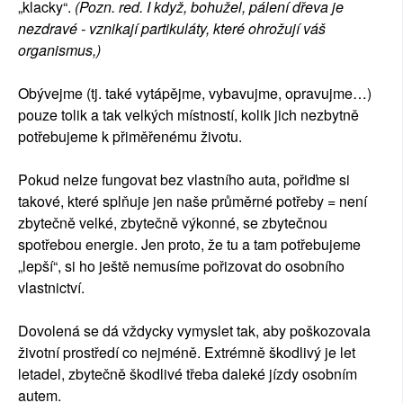
„klacky“.
(Pozn. red. I když, bohužel, pálení dřeva je
nezdravé - vznikají partikuláty, které ohrožují váš
organismus,)
Obývejme (tj. také vytápějme, vybavujme, opravujme…)
pouze tolik a tak velkých místností, kolik jich nezbytně
potřebujeme k přiměřenému životu.
Pokud nelze fungovat bez vlastního auta, pořiďme si
takové, které splňuje jen naše průměrné potřeby = není
zbytečně velké, zbytečně výkonné, se zbytečnou
spotřebou energie. Jen proto, že tu a tam potřebujeme
„lepší“, si ho ještě nemusíme pořizovat do osobního
vlastnictví.
Dovolená se dá vždycky vymyslet tak, aby poškozovala
životní prostředí co nejméně. Extrémně škodlivý je let
letadel, zbytečně škodlivé třeba daleké jízdy osobním
autem.