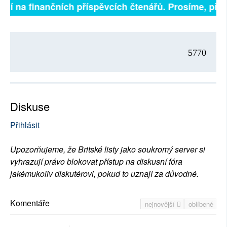
ejí na finančních příspěvcích čtenářů. Prosíme, přispě
5770
Diskuse
Přihlásit
Upozorňujeme, že Britské listy jako soukromý server si
vyhrazují právo blokovat přístup na diskusní fóra
jakémukoliv diskutérovi, pokud to uznají za důvodné.
Komentáře
nejnovější
oblíbené