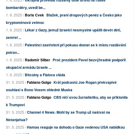
bombardéry, uvedl be...
1. 6. 2025 /
Boris Cvek
Blažek, praní drogových peněz a Česko jako
kryptoměnová velmoc
1. 6. 2025 /
Lékař z Gazy, jemuž Izraelci nesmyslně upálili devět dětí,
zemřel ...
1. 6. 2025 /
Palestinci zastřeleni při pokusu dostat se k místu rozdávání
potrav...
1. 6. 2025 /
Radomír Silber
Proč prezident Pavel bezvýhradně podpořil
okupační armádu Izraele ...
1. 6. 2025 /
Bitcoiny a Fialova vláda
31. 5. 2025 /
Fabiano Golgo
Král podcastů Joe Rogan překvapivě
souhlasí s Bono Voxem ohledně Muska
31. 5. 2025 /
Fabiano Golgo
CBS ničí svou žurnalistiku, aby se přiklonila
k Trumpovi
31. 5. 2025 /
Channel 4 News: Mohl by se Trump už naštvat na
Netanjahua?
31. 5. 2025 /
Hamas reaguje na dohodu o Gaze vedenou USA nabídkou