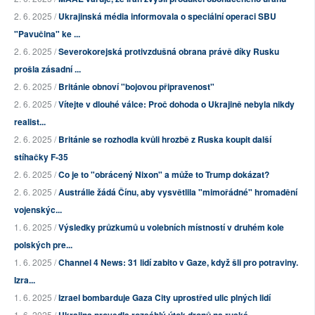
2. 6. 2025 /
Ukrajinská média informovala o speciální operaci SBU
"Pavučina" ke ...
2. 6. 2025 /
Severokorejská protivzdušná obrana právě díky Rusku
prošla zásadní ...
2. 6. 2025 /
Británie obnoví "bojovou připravenost"
2. 6. 2025 /
Vítejte v dlouhé válce: Proč dohoda o Ukrajině nebyla nikdy
realist...
2. 6. 2025 /
Británie se rozhodla kvůli hrozbě z Ruska koupit další
stíhačky F-35
2. 6. 2025 /
Co je to "obrácený Nixon" a může to Trump dokázat?
2. 6. 2025 /
Austrálie žádá Čínu, aby vysvětlila "mimořádné" hromadění
vojenskýc...
1. 6. 2025 /
Výsledky průzkumů u volebních místností v druhém kole
polských pre...
1. 6. 2025 /
Channel 4 News: 31 lidí zabito v Gaze, když šli pro potraviny.
Izra...
1. 6. 2025 /
Izrael bombarduje Gaza City uprostřed ulic plných lidí
1. 6. 2025 /
Ukrajina provedla rozsáhlý útok dronů na ruské