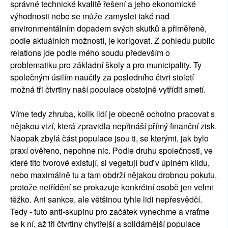
správné technické kvalitě řešení a jeho ekonomické
výhodnosti nebo se může zamyslet také nad
environmentálním dopadem svých skutků a přiměřeně,
podle aktuálních možností, je korigovat. Z pohledu public
relations jde podle mého soudu především o
problematiku pro základní školy a pro municipality. Ty
společným úsilím naučily za posledního čtvrt století
možná tři čtvrtiny naší populace obstojně vytřídit smetí.
Víme tedy zhruba, kolik lidí je obecně ochotno pracovat s
nějakou vizí, která zpravidla nepřináší přímý finanční zisk.
Naopak zbylá část populace jsou ti, se kterými, jak bylo
praxí ověřeno, nepohne nic. Podle druhu společnosti, ve
které tito tvorové existují, si vegetují buď v úplném klidu,
nebo maximálně tu a tam obdrží nějakou drobnou pokutu,
protože netřídění se prokazuje konkrétní osobě jen velmi
těžko. Ani sankce, ale většinou tyhle lidi nepřesvědčí.
Tedy - tuto anti-skupinu pro začátek vynechme a vraťme
se k ní, až tři čtvrtiny chytřejší a solidárnější populace