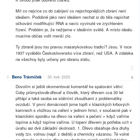
Mít co nejvíce co do zabíjení co nejschopnějších zbraní není
ideálem. Podobně jako není ideálem nechat si do těla napíchat
očkování modifikující RNA a navíc vyvinuté ve zrychleném
řízení. Problém je, že nežijeme v ideálním světě. A místo ideálu
musíme občas volit menší zlo.
Ty zbraně jsou tou pravou masarykovskou tradicí? Jsou. V roce
1937 vyrábělo Československo více zbraní, než USA. A zdaleka
ne všechny byly určeny pro obranu státu.
Beno Trávníček
30. kvě. 2025
0
Dovolím si ještě okomentovat komentář ke spalování větví.
Coby průmyslovák-dřevař a člověk, který dřevem cca 30 let
přitápí a také osoba se státními zkouškami z problematiky
ovzduší. V první domácnosti jsme topili v klasických krbových
kamnech s vložkou na vaření v jednom hrnci, v současné pak v
klasickém sporáku na dřevo na vaření a pečení = když vaříme
topíme a když topíme vaříme. U topení dřevem je potřeba vzít v
úvahu asi dvě základní okolnosti. 1. Dřevo obsahuje dva druhy
vody tzv. volnou (např. z deště) a chemicky vázanou. Té volné
se zbavíte sušením dřeva na vhodném místě například týden.