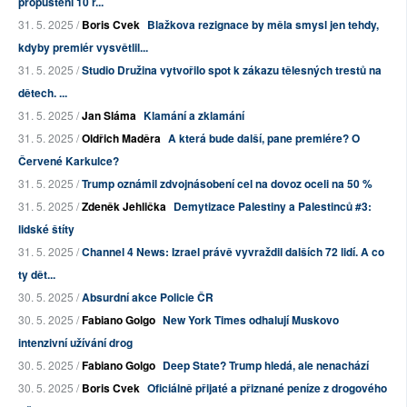
propuštění 10 r...
31. 5. 2025 /
Boris Cvek
Blažkova rezignace by měla smysl jen tehdy,
kdyby premiér vysvětlil...
31. 5. 2025 /
Studio Družina vytvořilo spot k zákazu tělesných trestů na
dětech. ...
31. 5. 2025 /
Jan Sláma
Klamání a zklamání
31. 5. 2025 /
Oldřich Maděra
A která bude další, pane premiére? O
Červené Karkulce?
31. 5. 2025 /
Trump oznámil zdvojnásobení cel na dovoz oceli na 50 %
31. 5. 2025 /
Zdeněk Jehlička
Demytizace Palestiny a Palestinců #3:
lidské štíty
31. 5. 2025 /
Channel 4 News: Izrael právě vyvraždil dalších 72 lidí. A co
ty dět...
30. 5. 2025 /
Absurdní akce Policie ČR
30. 5. 2025 /
Fabiano Golgo
New York Times odhalují Muskovo
intenzivní užívání drog
30. 5. 2025 /
Fabiano Golgo
Deep State? Trump hledá, ale nenachází
30. 5. 2025 /
Boris Cvek
Oficiálně přijaté a přiznané peníze z drogového