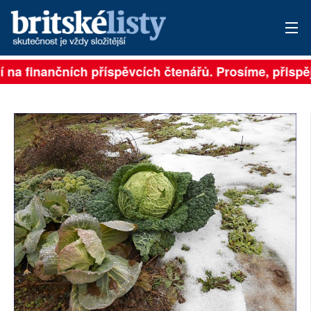
 na finančních příspěvcích čtenářů. Prosíme, přispějt
PŘIHLÁSIT
AKTUÁLNÍ VYDÁNÍ
ARCHIV
ROZHOVORY
TÉMATA
NEJČTENĚJŠÍ ZA 7 DNÍ
AUTOŘI
PŘÍSPĚVKY NA PROVOZ