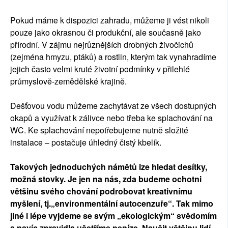
Pokud máme k dispozici zahradu, můžeme ji vést nikoli
pouze jako okrasnou či produkční, ale současně jako
přírodní. V zájmu nejrůznějších drobných živočichů
(zejména hmyzu, ptáků) a rostlin, kterým tak vynahradíme
jejich často velmi kruté životní podmínky v přilehlé
průmyslově-zemědělské krajině.
Dešťovou vodu můžeme zachytávat ze všech dostupných
okapů a využívat k zálivce nebo třeba ke splachování na
WC. Ke splachování nepotřebujeme nutně složité
instalace – postačuje úhledný čistý kbelík.
Takových jednoduchých námětů lze hledat desítky,
možná stovky. Je jen na nás, zda budeme ochotni
většinu svého chování podrobovat kreativnímu
myšlení, tj.„environmentální autocenzuře“. Tak mimo
jiné i lépe vyjdeme se svým „ekologickým“ svědomím
a navíc zpravidla ušetříme peníze. Naučit většinu lidí