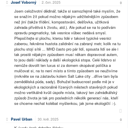
Josef Voborný
2. čvn. 2025
0
Jsem celoživotní dědinář, takže si samozřejmě také myslím, že
se snažím žít pokud možno nějakým udržitelnějším způsobem
než jiní (takže třídění, kompostování, dešťovka, užitková
zahrada přívětivá k životu, atd.). Ale pokud se na to podívám
opravdu pragmaticky, tak vesnice vůbec nedává smysl.
Přepočítejte si plochu, kterou lidé v takové typické vesnici
zaberou, řekněme hustota zalidnění na zabraný metr, kolik na tu
plochu stojí sítě ... MHD často pro pár lidí, spousta lidí se ale i
tak prostě nějakým způsobem musí někam dopravovat autem,
to jsou další náklady a další ekologická stopa. Celé lidstvo si
nemůže dovolit ten luxus si za domem okopávat políčka a
mulčovat si, na to není místo a tímto způsobem se neuživíme
(mrkněte se na zástavbu kolem Salt Lake city ..dříve tam byla
zemědělská půda, sady). Bohužel budoucnost podle mě je v
ekologických a racionálně řízených městech stavěných pokud
možno vertikálně kvůli úspoře místa, takový ten zahrádkářský
způsob života je tak pro posledních několik generací nás, kteří
se chceme nechat kolébat myšlenkou, jak jsme ekologičtí :-).
Pavel Urban
30. kvě. 2025
0
K úvodu jinak dobrého článku.