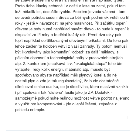
Proto třeba klacky sebrané i v dešti v lese na zemi, pokud tam
leží několik let, dosušíte rychle. Problém je voda vázaná - tam
se uvádí potřeba sušení dřeva za běžných podmínek většinou tři
roky - ještě v návaznosti na jeho masivnost. Při začátku topení
dřevem je tedy nutné například navézt dřevo - to bude k topení k
dispozici za tři roky a to dělat každý rok. První dva roky pak
topit například certifikovanými dřevěnými briketami. Do toho pak
lehce začleníte koloběh větví z vaší zahrady. Ty potom nemusí
být likvidovány jako komunální "odpad" za další náklady, s
pálením dopravní a technologické nafty v pracovních strojích
atp. 2. kontextem je celková tzv. "ekologická stopa" toho čím
vytápíte. Tedy kolik energií, materiálů atp. muselo být
spotřebováno abyste například měli plynový kotel a do něj
dostali plyn a zda je tak regulovatelný, že bude dostatečně
eliminovat emise dusíku, co je škodlivina, která masivně vzniká
i při spalování tak "čistého" fosilu jako je ZP. Dodatek -
samozřejmě pokud máte reálnou možnost větve podrtit na jemno
a využít pro kompostování - jde o lepší řešení, zejména z
pohledu entropie.