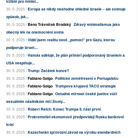
tržiště pro minist...
30. 5. 2025 /
Evropa se nikdy neshodne ohledně Izraele – ale existuje
způsob, jak...
30. 5. 2025 /
Beno Trávníček Brodský
Zdravý minimalismus jako
obecný lék na onemocnění světa
30. 5. 2025 /
Viděl jsem realitu nové „pomoci“ pro Gazu, kterou
podporuje Izrael....
30. 5. 2025 /
Hamás sděluje, že plán příměří podporovaný Izraelem a
USA nesplňuje...
30. 5. 2025 /
Trump: Začátek konce?
30. 5. 2025 /
Fabiano Golgo
Politické zemětřesení v Portugalsku
30. 5. 2025 /
Fabiano Golgo
Trumpova křupavá TACO strategie
30. 5. 2025 /
Fabiano Golgo
Ostudná mírnost české justice vůči
sexuálním násilníkům ničí životy...
30. 5. 2025 /
Robert Reich: Konec Trumpa II, část první
30. 5. 2025 /
Prokremelští ekonomové předpovídají Rusku bankovní
krizi
30. 5. 2025 /
Kazachstán zprovozní závod na výrobu standardních