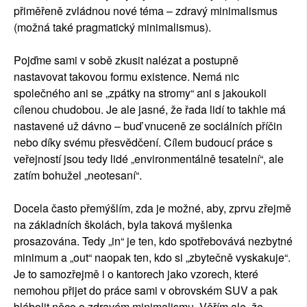
přiměřeně zvládnou nové téma – zdravý minimalismus
(možná také pragmatický minimalismus).
Pojďme sami v sobě zkusit nalézat a postupně
nastavovat takovou formu existence. Nemá nic
společného ani se „zpátky na stromy“ ani s jakoukoli
cílenou chudobou. Je ale jasné, že řada lidí to takhle má
nastavené už dávno – buď vnuceně ze sociálních příčin
nebo díky svému přesvědčení. Cílem budoucí práce s
veřejností jsou tedy lidé „environmentálně tesatelní“, ale
zatím bohužel „neotesaní“.
Docela často přemýšlím, zda je možné, aby, zprvu zřejmě
na základních školách, byla taková myšlenka
prosazována. Tedy „in“ je ten, kdo spotřebovává nezbytné
minimum a „out“ naopak ten, kdo si „zbytečně vyskakuje“.
Je to samozřejmě i o kantorech jako vzorech, které
nemohou přijet do práce sami v obrovském SUV a pak
blábolit něco o zdravém minimalismu. Věřím ale, že