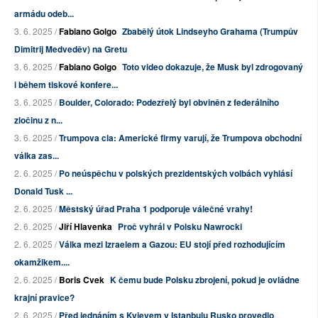
armádu odeb...
3. 6. 2025 /
Fabiano Golgo
Zbabělý útok Lindseyho Grahama (Trumpův
Dimitrij Medveděv) na Gretu
3. 6. 2025 /
Fabiano Golgo
Toto video dokazuje, že Musk byl zdrogovaný
i během tiskové konfere...
3. 6. 2025 /
Boulder, Colorado: Podezřelý byl obviněn z federálního
zločinu z n...
3. 6. 2025 /
Trumpova cla: Americké firmy varují, že Trumpova obchodní
válka zas...
2. 6. 2025 /
Po neúspěchu v polských prezidentských volbách vyhlásí
Donald Tusk ...
2. 6. 2025 /
Městský úřad Praha 1 podporuje válečné vrahy!
2. 6. 2025 /
Jiří Hlavenka
Proč vyhrál v Polsku Nawrocki
2. 6. 2025 /
Válka mezi Izraelem a Gazou: EU stojí před rozhodujícím
okamžikem....
2. 6. 2025 /
Boris Cvek
K čemu bude Polsku zbrojení, pokud je ovládne
krajní pravice?
2. 6. 2025 /
Před jednáním s Kyjevem v Istanbulu Rusko provedlo