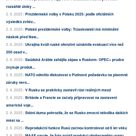
rozsáhlé útoky ...
2. 6. 2025 /
Prezidentské volby v Polsku 2025: podle oficiálních
výsledků zvítěz...
2. 6. 2025 /
Polské prezidentské volby: Trzaskowski má minimální
náskok před Naw...
2. 6. 2025 /
Ukrajina kvůli ruské ofenzivě oznámila evakuaci více než
200 osad v...
2. 6. 2025 /
Saúdská Arábie zahájila zápas s Ruskem: OPEC+ prudce
zvyšuje produk...
2. 6. 2025 /
NATO odmítlo diskutovat o Putinově požadavku na písemné
záruky nero...
2. 6. 2025 /
V Rusku se prakticky zastavil růst reálných mezd
2. 6. 2025 /
Británie a Francie se začaly připravovat na zastavení
americké voje...
2. 6. 2025 /
Státní duma pohrozila, že se Rusko zmocní několika dalších
měst na ...
2. 6. 2025 /
Reprodukční funkce Rusů začnou kontrolovat od 6 let věku
2. 6. 2025 /
MAAE varuje, že Írán zvýšil produkci obohaceného uranu