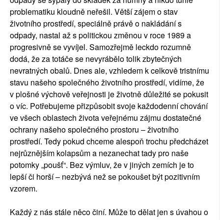
problematiku kloudně neřešil. Větší zájem o stav
životního prostředí, speciálně právě o nakládání s
odpady, nastal až s politickou změnou v roce 1989 a
progresivně se vyvíjel. Samozřejmě leckdo rozumně
dodá, že za totáče se nevyrábělo tolik zbytečných
nevratných obalů. Dnes ale, vzhledem k celkově tristnímu
stavu našeho společného životního prostředí, vidíme, že
v plošné výchově veřejnosti je životně důležité se pokusit
o víc. Potřebujeme přizpůsobit svoje každodenní chování
ve všech oblastech života veřejnému zájmu dostatečné
ochrany našeho společného prostoru – životního
prostředí. Tedy pokud chceme alespoň trochu předcházet
nejrůznějším kolapsům a nezanechat tady pro naše
potomky „poušť“. Bez výmluv, že v jiných zemích je to
lepší či horší – nezbývá než se pokoušet být pozitivním
vzorem.
Každý z nás stále něco činí. Může to dělat jen s úvahou o