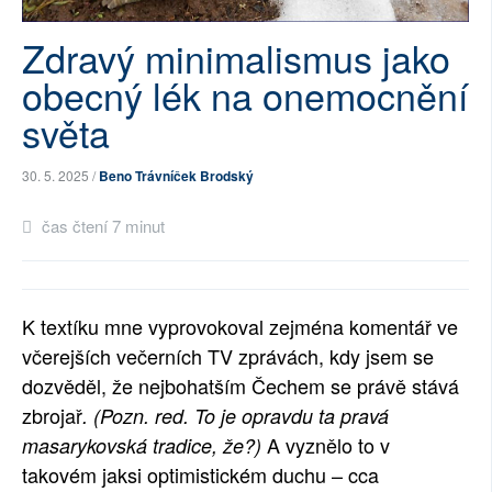
SOCIÁLNÍ SÍTĚ
Zdravý minimalismus jako
RUBRIKY
obecný lék na onemocnění
světa
PLNÁ VERZE STRÁNEK
30. 5. 2025 /
Beno Trávníček Brodský
čas čtení 7 minut
K textíku mne vyprovokoval zejména komentář ve
včerejších večerních TV zprávách, kdy jsem se
dozvěděl, že nejbohatším Čechem se právě stává
zbrojař
. (Pozn. red. To je opravdu ta pravá
A vyznělo to v
masarykovská tradice, že?)
takovém jaksi optimistickém duchu – cca