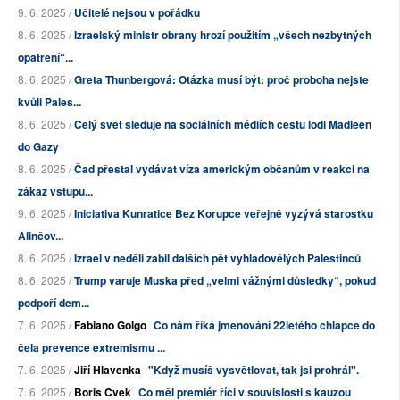
9. 6. 2025 /
Učitelé nejsou v pořádku
8. 6. 2025 /
Izraelský ministr obrany hrozí použitím „všech nezbytných
opatření“...
8. 6. 2025 /
Greta Thunbergová: Otázka musí být: proč proboha nejste
kvůli Pales...
8. 6. 2025 /
Celý svět sleduje na sociálních médiích cestu lodi Madleen
do Gazy
8. 6. 2025 /
Čad přestal vydávat víza americkým občanům v reakci na
zákaz vstupu...
9. 6. 2025 /
Iniciativa Kunratice Bez Korupce veřejně vyzývá starostku
Alinčov...
8. 6. 2025 /
Izrael v neděli zabil dalších pět vyhladovělých Palestinců
8. 6. 2025 /
Trump varuje Muska před „velmi vážnými důsledky“, pokud
podpoří dem...
7. 6. 2025 /
Fabiano Golgo
Co nám říká jmenování 22letého chlapce do
čela prevence extremismu ...
7. 6. 2025 /
Jiří Hlavenka
"Když musíš vysvětlovat, tak jsi prohrál".
7. 6. 2025 /
Boris Cvek
Co měl premiér říci v souvislosti s kauzou