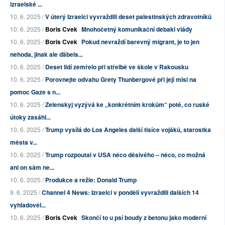
izraelské ...
10. 6. 2025 /
V úterý Izraelci vyvraždili deset palestinských zdravotníků
10. 6. 2025 /
Boris Cvek
Mnohočetný komunikační debakl vlády
10. 6. 2025 /
Boris Cvek
Pokud nevraždí barevný migrant, je to jen
nehoda, jinak ale ďábels...
10. 6. 2025 /
Deset lidí zemřelo při střelbě ve škole v Rakousku
10. 6. 2025 /
Porovnejte odvahu Grety Thunbergové při její misi na
pomoc Gaze s n...
10. 6. 2025 /
Zelenskyj vyzývá ke „konkrétním krokům“ poté, co ruské
útoky zasáhl...
10. 6. 2025 /
Trump vysílá do Los Angeles další tisíce vojáků, starostka
města v...
10. 6. 2025 /
Trump rozpoutal v USA něco děsivého – něco, co možná
ani on sám ne...
10. 6. 2025 /
Produkce a režie: Donald Trump
9. 6. 2025 /
Channel 4 News: Izraelci v pondělí vyvraždili dalších 14
vyhladověl...
10. 6. 2025 /
Boris Cvek
Skončí to u psí boudy z betonu jako moderní