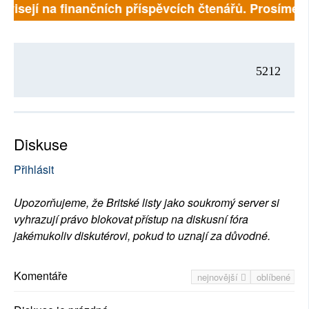
ávisejí na finančních příspěvcích čtenářů. Prosíme, p
5212
Diskuse
Přihlásit
Upozorňujeme, že Britské listy jako soukromý server si
vyhrazují právo blokovat přístup na diskusní fóra
jakémukoliv diskutérovi, pokud to uznají za důvodné.
Komentáře
nejnovější
oblíbené