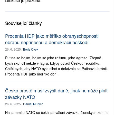
Diskuse je prázdná.
Související články
Procenta HDP jako měřítko obranyschopnosti
obranu nepřinesou a demokracii poškodí
26. 6. 2025 /
Boris Cvek
Putina se bojím, bojím se jeho režimu, jeho agrese. Zřejmě
bych skončil někde v lágru, kdyby ovládl Českou republiku.
Chtěl bych, aby NATO bylo silné a dokázalo se Putinovi ubránit.
Procenta HDP jako měřítko obr...
Česko prostě musí zvýšit daně, jinak nemůže plnit
závazky NATO
26. 6. 2025 /
Daniel Münich
Na summitu NATO se čeká schválení závazku členských zemí o