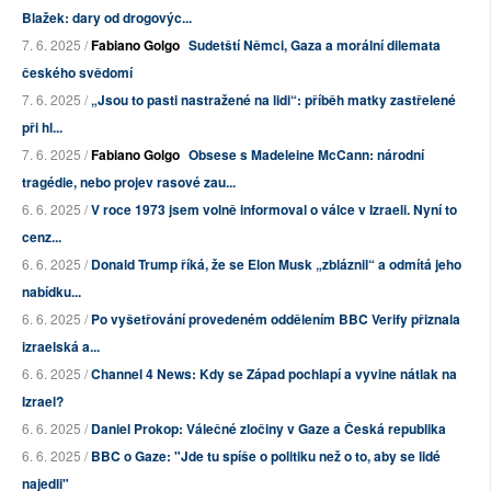
Blažek: dary od drogovýc...
7. 6. 2025 /
Fabiano Golgo
Sudetští Němci, Gaza a morální dilemata
českého svědomí
7. 6. 2025 /
„Jsou to pasti nastražené na lidi“: příběh matky zastřelené
při hl...
7. 6. 2025 /
Fabiano Golgo
Obsese s Madeleine McCann: národní
tragédie, nebo projev rasové zau...
6. 6. 2025 /
V roce 1973 jsem volně informoval o válce v Izraeli. Nyní to
cenz...
6. 6. 2025 /
Donald Trump říká, že se Elon Musk „zbláznil“ a odmítá jeho
nabídku...
6. 6. 2025 /
Po vyšetřování provedeném oddělením BBC Verify přiznala
izraelská a...
6. 6. 2025 /
Channel 4 News: Kdy se Západ pochlapí a vyvine nátlak na
Izrael?
6. 6. 2025 /
Daniel Prokop: Válečné zločiny v Gaze a Česká republika
6. 6. 2025 /
BBC o Gaze: "Jde tu spíše o politiku než o to, aby se lidé
najedli"