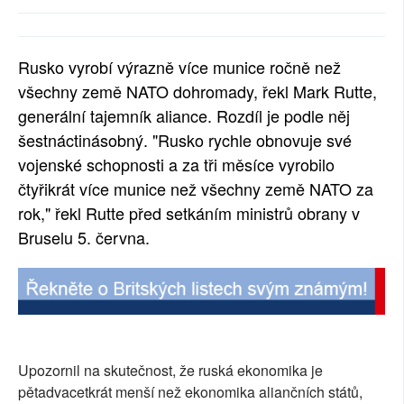
SOCIÁLNÍ SÍTĚ
RUBRIKY
Rusko vyrobí výrazně více munice ročně než
všechny země NATO dohromady, řekl Mark Rutte,
PLNÁ VERZE STRÁNEK
generální tajemník aliance. Rozdíl je podle něj
šestnáctinásobný. "Rusko rychle obnovuje své
vojenské schopnosti a za tři měsíce vyrobilo
čtyřikrát více munice než všechny země NATO za
rok," řekl Rutte před setkáním ministrů obrany v
Bruselu 5. června.
Upozornil na skutečnost, že ruská ekonomika je
pětadvacetkrát menší než ekonomika aliančních států,