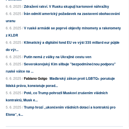
6. 6. 2025 /
Zdražení rakví. V Rusku skupují kartonové náhražky
6. 6. 2025 /
Írán odmítl americký požadavek na zastavení obohacování
uranu
6. 6. 2025 /
V ruské armádě se poprvé objevily minomety a raketomety
z KLDR
6. 6. 2025 /
Klimatický a digitální fond EU ve výši 335 miliard eur půjde
do výr...
6. 6. 2025 /
Putin nemá z války na Ukrajině cestu ven
6. 6. 2025 /
Severokorejský Kim slibuje "bezpodmínečnou podporu"
ruské válce na ...
6. 6. 2025 /
Fabiano Golgo
Maďarský zákon proti LGBTQ+ porušuje
lidská práva, konstatuje porad...
5. 6. 2025 /
Poté, co Trump pohrozil Muskovi zrušením vládních
kontraktů, Musk e...
5. 6. 2025 /
Trump hrozí „ukončením vládních dotací a kontraktů pro
Elona“, s...