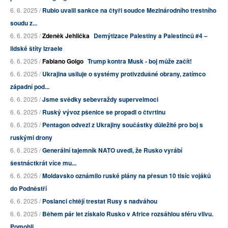
6. 6. 2025 /
Rubio uvalil sankce na čtyři soudce Mezinárodního trestního
soudu z...
6. 6. 2025 /
Zdeněk Jehlička
Demýtizace Palestiny a Palestinců #4 –
lidské štíty Izraele
6. 6. 2025 /
Fabiano Golgo
Trump kontra Musk - boj může začít!
6. 6. 2025 /
Ukrajina usiluje o systémy protivzdušné obrany, zatímco
západní pod...
6. 6. 2025 /
Jsme svědky sebevraždy supervelmoci
6. 6. 2025 /
Ruský vývoz pšenice se propadl o čtvrtinu
6. 6. 2025 /
Pentagon odvezl z Ukrajiny součástky důležité pro boj s
ruskými drony
6. 6. 2025 /
Generální tajemník NATO uvedl, že Rusko vyrábí
šestnáctkrát více mu...
6. 6. 2025 /
Moldavsko oznámilo ruské plány na přesun 10 tisíc vojáků
do Podněstří
6. 6. 2025 /
Poslanci chtějí trestat Rusy s nadváhou
6. 6. 2025 /
Během pár let získalo Rusko v Africe rozsáhlou sféru vlivu.
Pomohli...