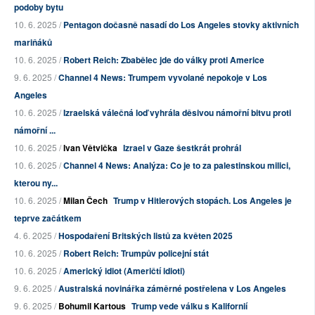
podoby bytu
10. 6. 2025 /
Pentagon dočasně nasadí do Los Angeles stovky aktivních
mariňáků
10. 6. 2025 /
Robert Reich: Zbabělec jde do války proti Americe
9. 6. 2025 /
Channel 4 News: Trumpem vyvolané nepokoje v Los
Angeles
10. 6. 2025 /
Izraelská válečná loď vyhrála děsivou námořní bitvu proti
námořní ...
10. 6. 2025 /
Ivan Větvička
Izrael v Gaze šestkrát prohrál
10. 6. 2025 /
Channel 4 News: Analýza: Co je to za palestinskou milici,
kterou ny...
10. 6. 2025 /
Milan Čech
Trump v Hitlerových stopách. Los Angeles je
teprve začátkem
4. 6. 2025 /
Hospodaření Britských listů za květen 2025
10. 6. 2025 /
Robert Reich: Trumpův policejní stát
10. 6. 2025 /
Americký idiot (Američtí idioti)
9. 6. 2025 /
Australská novinářka záměrné postřelena v Los Angeles
9. 6. 2025 /
Bohumil Kartous
Trump vede válku s Kalifornií