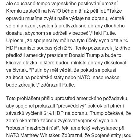
ale současné tempo vojenského posilování umožní
Kremlu zaútočit na NATO během tří až pěti let. "Takže
opravdu musíme zvýšit naše výdaje na obranu, včetně
velení a řízení, systémů protivzdušné obrany dlouhého
dosahu, abychom se udrželi v bezpečí," řekl Rutte.
Upřesnil, že spojenci by měli na tyto účely vynaložit 5 %
HDP namísto současných 2 %. Tento požadavek již dříve
předložil americký prezident Donald Trump a bude to
klíčová otázka, o které budou ministři obrany diskutovat
ve čtvrtek. "Putin by měl vědět, že pokud se pokusí
zaútočit na pobaltské státy nebo NATO, naše reakce
bude zdrcující," zdůraznil Rutte.
Toto prohlášení přišlo uprostřed amerického požadavku,
aby spojenci prokázali "přesvědčivý" pokrok při plnění
závazků vyčlenit 5 % HDP na obranu. Trump očekává, že
země okamžitě začnou zvyšovat vojenské výdaje a
"robustní meziroční růst", řekl americký velvyslanec při
NATO Matthew Whitaker. Zdůraznil, že Spojené státy jsou