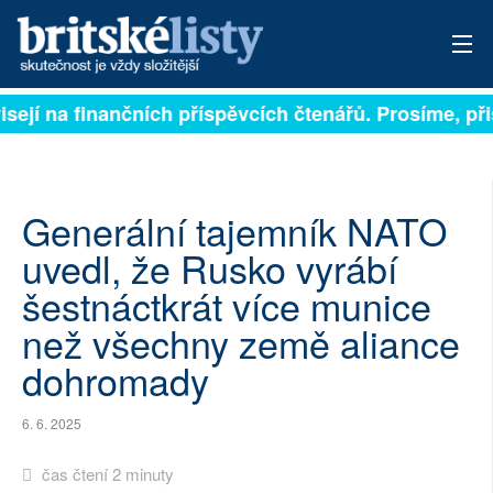
isejí na finančních příspěvcích čtenářů. Prosíme, přis
PŘIHLÁSIT
AKTUÁLNÍ VYDÁNÍ
ARCHIV
Generální tajemník NATO
uvedl, že Rusko vyrábí
ROZHOVORY
šestnáctkrát více munice
TÉMATA
než všechny země aliance
dohromady
NEJČTENĚJŠÍ ZA 7 DNÍ
AUTOŘI
6. 6. 2025
PŘÍSPĚVKY NA PROVOZ
čas čtení 2 minuty