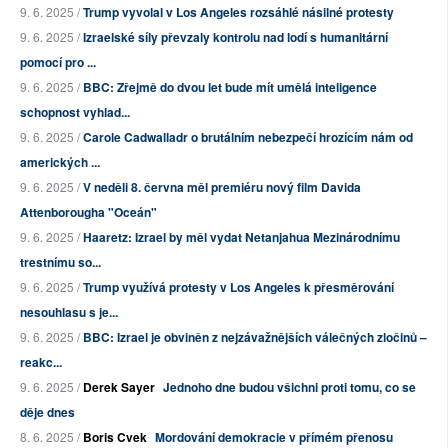
9. 6. 2025 /
Trump vyvolal v Los Angeles rozsáhlé násilné protesty
9. 6. 2025 /
Izraelské síly převzaly kontrolu nad lodí s humanitární
pomocí pro ...
9. 6. 2025 /
BBC: Zřejmě do dvou let bude mít umělá inteligence
schopnost vyhlad...
9. 6. 2025 /
Carole Cadwalladr o brutálním nebezpečí hrozícím nám od
amerických ...
9. 6. 2025 /
V neděli 8. června měl premiéru nový film Davida
Attenborougha "Oceán"
9. 6. 2025 /
Haaretz: Izrael by měl vydat Netanjahua Mezinárodnímu
trestnímu so...
9. 6. 2025 /
Trump využívá protesty v Los Angeles k přesměrování
nesouhlasu s je...
9. 6. 2025 /
BBC: Izrael je obviněn z nejzávažnějších válečných zločinů –
reakc...
9. 6. 2025 /
Derek Sayer
Jednoho dne budou všichni proti tomu, co se
děje dnes
8. 6. 2025 /
Boris Cvek
Mordování demokracie v přímém přenosu