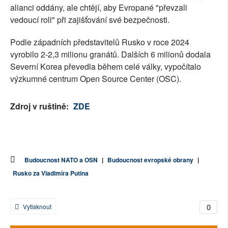
alianci oddány, ale chtějí, aby Evropané "převzali
vedoucí roli" při zajišťování své bezpečnosti.
Podle západních představitelů Rusko v roce 2024
vyrobilo 2-2,3 milionu granátů. Dalších 6 milionů dodala
Severní Korea převedla během celé války, vypočítalo
výzkumné centrum Open Source Center (OSC).
Zdroj v ruštině:
ZDE
Budoucnost NATO a OSN
|
Budoucnost evropské obrany
|
Rusko za Vladimíra Putina
0
Vytisknout