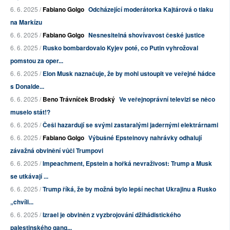
6. 6. 2025 /
Fabiano Golgo
Odcházející moderátorka Kajtárová o tlaku
na Markízu
6. 6. 2025 /
Fabiano Golgo
Nesnesitelná shovívavost české justice
6. 6. 2025 /
Rusko bombardovalo Kyjev poté, co Putin vyhrožoval
pomstou za oper...
6. 6. 2025 /
Elon Musk naznačuje, že by mohl ustoupit ve veřejné hádce
s Donalde...
6. 6. 2025 /
Beno Trávníček Brodský
Ve veřejnoprávní televizi se něco
muselo stát!?
6. 6. 2025 /
Češi hazardují se svými zastaralými jadernými elektrárnami
6. 6. 2025 /
Fabiano Golgo
Výbušné Epsteinovy nahrávky odhalují
závažná obvinění vůči Trumpovi
6. 6. 2025 /
Impeachment, Epstein a hořká nevraživost: Trump a Musk
se utkávají ...
6. 6. 2025 /
Trump říká, že by možná bylo lepší nechat Ukrajinu a Rusko
„chvíli...
6. 6. 2025 /
Izrael je obviněn z vyzbrojování džihádistického
palestinského gang...