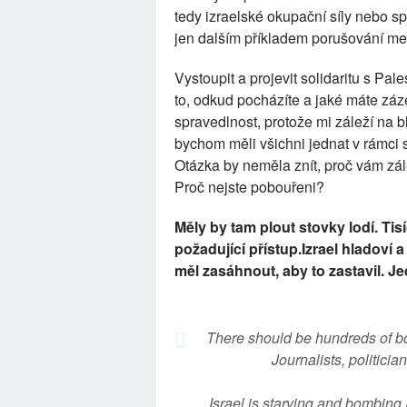
tedy izraelské okupační síly nebo s
jen dalším příkladem porušování me
Vystoupit a projevit solidaritu s Pa
to, odkud pocházíte a jaké máte záze
spravedlnost, protože mi záleží na b
bychom měli všichni jednat v rámci s
Otázka by neměla znít, proč vám zále
Proč nejste pobouřeni?
Měly by tam plout stovky lodí. Tisí
požadující přístup.Izrael hladoví 
měl zasáhnout, aby to zastavil. Je
There should be hundreds of bo
Journalists, politic
Israel is starving and bombing