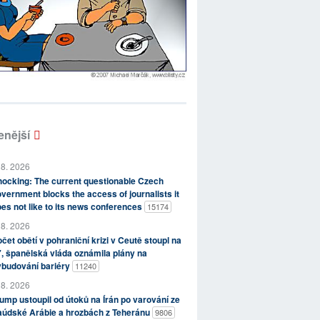
enější
 8. 2026
ocking: The current questionable Czech
vernment blocks the access of journalists it
es not like to its news conferences
15174
 8. 2026
čet obětí v pohraniční krizi v Ceutě stoupl na
, španělská vláda oznámila plány na
ybudování bariéry
11240
 8. 2026
ump ustoupil od útoků na Írán po varování ze
aúdské Arábie a hrozbách z Teheránu
9806