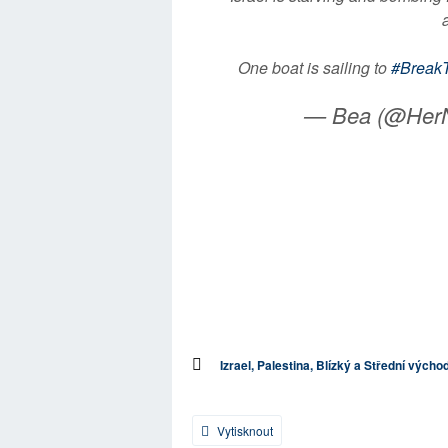
One boat is sailing to
#Break
— Bea (@Her
Izrael, Palestina, Blízký a Střední výcho
Vytisknout