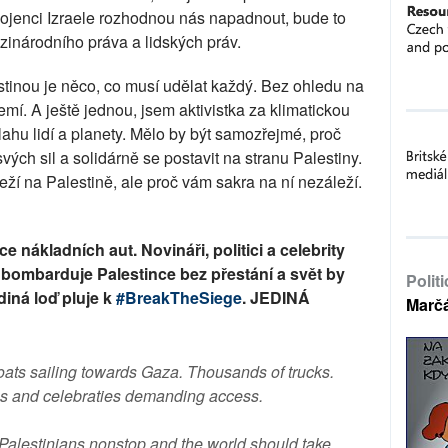
pojenci Izraele rozhodnou nás napadnout, bude to
zinárodního práva a lidských práv.
lestinou je něco, co musí udělat každý. Bez ohledu na
mí. A ještě jednou, jsem aktivistka za klimatickou
lahu lidí a planety. Mělo by být samozřejmé, proč
vých sil a solidárně se postavit na stranu Palestiny.
ží na Palestině, ale proč vám sakra na ní nezáleží.
ce nákladních aut. Novináři, politici a celebrity
a bombarduje Palestince bez přestání a svět by
Polit
diná loď pluje k
#BreakTheSiege
. JEDINÁ
Marč
ats sailing towards Gaza. Thousands of trucks.
ians and celebraties demanding access.
 Palestinians nonstop and the world should take