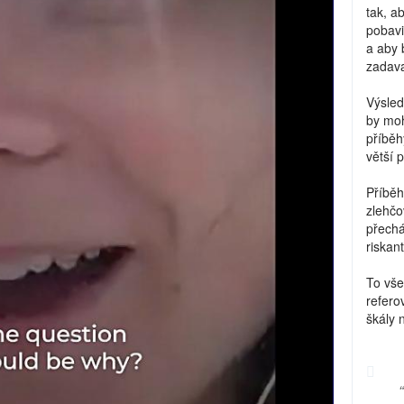
tak, a
pobavi
a aby 
zadava
Výsled
by moh
příběh
větší 
Příběh
zlehčo
přechá
riskant
To vše
refero
škály 