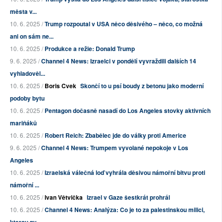
města v...
10. 6. 2025 /
Trump rozpoutal v USA něco děsivého – něco, co možná
ani on sám ne...
10. 6. 2025 /
Produkce a režie: Donald Trump
9. 6. 2025 /
Channel 4 News: Izraelci v pondělí vyvraždili dalších 14
vyhladověl...
10. 6. 2025 /
Boris Cvek
Skončí to u psí boudy z betonu jako moderní
podoby bytu
10. 6. 2025 /
Pentagon dočasně nasadí do Los Angeles stovky aktivních
mariňáků
10. 6. 2025 /
Robert Reich: Zbabělec jde do války proti Americe
9. 6. 2025 /
Channel 4 News: Trumpem vyvolané nepokoje v Los
Angeles
10. 6. 2025 /
Izraelská válečná loď vyhrála děsivou námořní bitvu proti
námořní ...
10. 6. 2025 /
Ivan Větvička
Izrael v Gaze šestkrát prohrál
10. 6. 2025 /
Channel 4 News: Analýza: Co je to za palestinskou milici,
kterou ny...