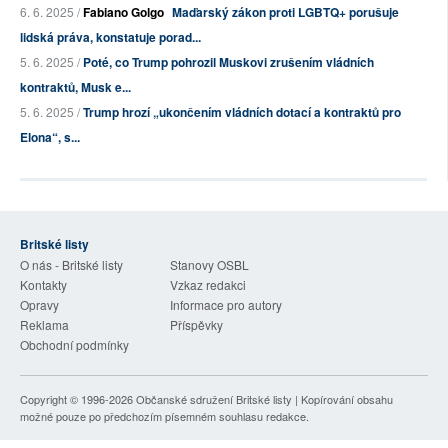
6. 6. 2025 /
Fabiano Golgo
Maďarský zákon proti LGBTQ+ porušuje
lidská práva, konstatuje porad...
5. 6. 2025 /
Poté, co Trump pohrozil Muskovi zrušením vládních
kontraktů, Musk e...
5. 6. 2025 /
Trump hrozí „ukončením vládních dotací a kontraktů pro
Elona“, s...
Britské listy
O nás - Britské listy
Stanovy OSBL
Kontakty
Vzkaz redakci
Opravy
Informace pro autory
Reklama
Příspěvky
Obchodní podmínky
Copyright © 1996-2026
Občanské sdružení Britské listy
| Kopírování obsahu
možné pouze po předchozím písemném souhlasu redakce.