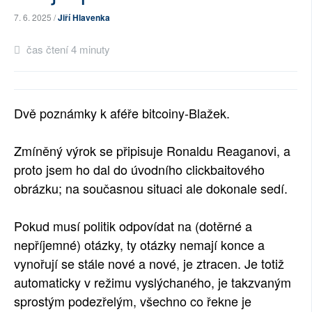
SOCIÁLNÍ SÍTĚ
7. 6. 2025 /
Jiří Hlavenka
čas čtení 4 minuty
RUBRIKY
PLNÁ VERZE STRÁNEK
Dvě poznámky k aféře bitcoiny-Blažek.
Zmíněný výrok se připisuje Ronaldu Reaganovi, a
proto jsem ho dal do úvodního clickbaitového
obrázku; na současnou situaci ale dokonale sedí.
Pokud musí politik odpovídat na (dotěrné a
nepříjemné) otázky, ty otázky nemají konce a
vynořují se stále nové a nové, je ztracen. Je totiž
automaticky v režimu vyslýchaného, je takzvaným
sprostým podezřelým, všechno co řekne je