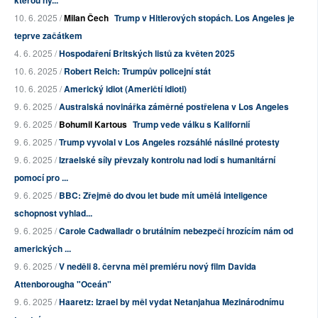
10. 6. 2025 /
Milan Čech
Trump v Hitlerových stopách. Los Angeles je
teprve začátkem
4. 6. 2025 /
Hospodaření Britských listů za květen 2025
10. 6. 2025 /
Robert Reich: Trumpův policejní stát
10. 6. 2025 /
Americký idiot (Američtí idioti)
9. 6. 2025 /
Australská novinářka záměrné postřelena v Los Angeles
9. 6. 2025 /
Bohumil Kartous
Trump vede válku s Kalifornií
9. 6. 2025 /
Trump vyvolal v Los Angeles rozsáhlé násilné protesty
9. 6. 2025 /
Izraelské síly převzaly kontrolu nad lodí s humanitární
pomocí pro ...
9. 6. 2025 /
BBC: Zřejmě do dvou let bude mít umělá inteligence
schopnost vyhlad...
9. 6. 2025 /
Carole Cadwalladr o brutálním nebezpečí hrozícím nám od
amerických ...
9. 6. 2025 /
V neděli 8. června měl premiéru nový film Davida
Attenborougha "Oceán"
9. 6. 2025 /
Haaretz: Izrael by měl vydat Netanjahua Mezinárodnímu