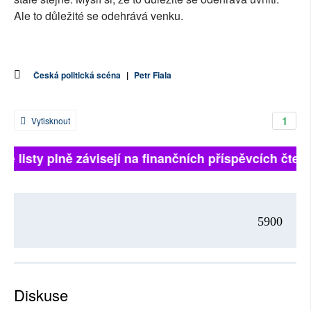
Ale to důležité se odehrává venku.
Česká politická scéna
|
Petr Fiala
1
Vytisknout
tské listy plně závisejí na finančních příspěvcích čt
5900
Diskuse