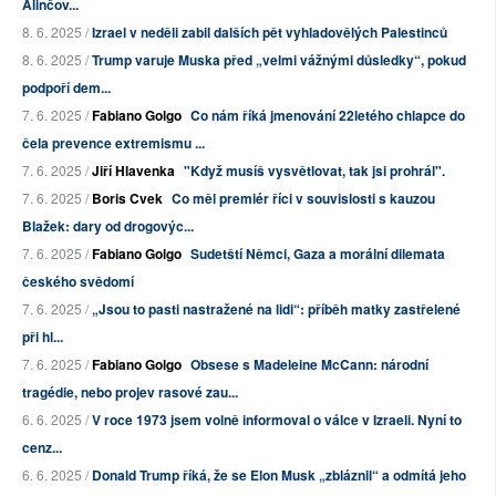
Alinčov...
8. 6. 2025 /
Izrael v neděli zabil dalších pět vyhladovělých Palestinců
8. 6. 2025 /
Trump varuje Muska před „velmi vážnými důsledky“, pokud
podpoří dem...
7. 6. 2025 /
Fabiano Golgo
Co nám říká jmenování 22letého chlapce do
čela prevence extremismu ...
7. 6. 2025 /
Jiří Hlavenka
"Když musíš vysvětlovat, tak jsi prohrál".
7. 6. 2025 /
Boris Cvek
Co měl premiér říci v souvislosti s kauzou
Blažek: dary od drogovýc...
7. 6. 2025 /
Fabiano Golgo
Sudetští Němci, Gaza a morální dilemata
českého svědomí
7. 6. 2025 /
„Jsou to pasti nastražené na lidi“: příběh matky zastřelené
při hl...
7. 6. 2025 /
Fabiano Golgo
Obsese s Madeleine McCann: národní
tragédie, nebo projev rasové zau...
6. 6. 2025 /
V roce 1973 jsem volně informoval o válce v Izraeli. Nyní to
cenz...
6. 6. 2025 /
Donald Trump říká, že se Elon Musk „zbláznil“ a odmítá jeho