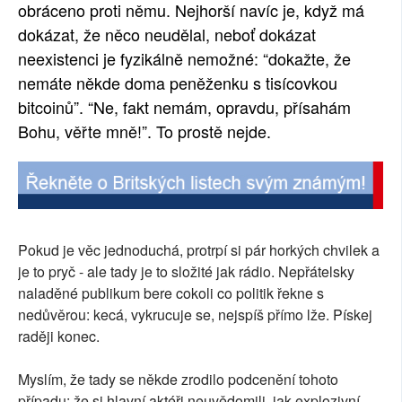
obráceno proti němu. Nejhorší navíc je, když má
dokázat, že něco neudělal, neboť dokázat
neexistenci je fyzikálně nemožné: “dokažte, že
nemáte někde doma peněženku s tisícovkou
bitcoinů”. “Ne, fakt nemám, opravdu, přísahám
Bohu, věřte mně!”. To prostě nejde.
Pokud je věc jednoduchá, protrpí si pár horkých chvilek a
je to pryč - ale tady je to složité jak rádio. Nepřátelsky
naladěné publikum bere cokoli co politik řekne s
nedůvěrou: kecá, vykrucuje se, nejspíš přímo lže. Pískej
raději konec.
Myslím, že tady se někde zrodilo podcenění tohoto
případu: že si hlavní aktéři neuvědomili, jak explozivní