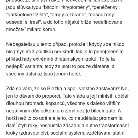
jsou slůvka typu “bitcoin” “kryptoměny”, “peněženky”,
“darknetové tržiště”, “drogy a zbraně”, “odsouzený -
odseděl si trest”, a do toho nějaké blíže nedefinované
množství miliard korun.
Nebagatelizuju tento případ, protože i kdyby zde nikdo
nic (myslím z politiků) neukradl, tak je to přinejmenším
příklad řady extrémně diletantských kroků. To je ta
nejlepší varianta, tedy že jsou to pouze diletanti, a
všechny další už jsou jenom horší.
Zdá se vám, že se Blažka a spol. vlastně zastávám? Ne,
jen to dávám do proporcí. Tato vláda a její ministři udělali
dlouhou hromadu kopanců, všechny s daleko větším
negativním důsledkem pro zemi než je bitcoingate. A
horší než to co udělala je to, co neudělala: promarnila
další čtyři roky, nespustila zásadní a nutné transformační
kroky (zdravotnictví, sociální systém, vzdělávání, státní