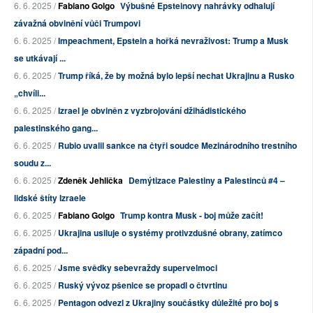
6. 6. 2025 /
Fabiano Golgo
Výbušné Epsteinovy nahrávky odhalují
závažná obvinění vůči Trumpovi
6. 6. 2025 /
Impeachment, Epstein a hořká nevraživost: Trump a Musk
se utkávají ...
6. 6. 2025 /
Trump říká, že by možná bylo lepší nechat Ukrajinu a Rusko
„chvíli...
6. 6. 2025 /
Izrael je obviněn z vyzbrojování džihádistického
palestinského gang...
6. 6. 2025 /
Rubio uvalil sankce na čtyři soudce Mezinárodního trestního
soudu z...
6. 6. 2025 /
Zdeněk Jehlička
Demýtizace Palestiny a Palestinců #4 –
lidské štíty Izraele
6. 6. 2025 /
Fabiano Golgo
Trump kontra Musk - boj může začít!
6. 6. 2025 /
Ukrajina usiluje o systémy protivzdušné obrany, zatímco
západní pod...
6. 6. 2025 /
Jsme svědky sebevraždy supervelmoci
6. 6. 2025 /
Ruský vývoz pšenice se propadl o čtvrtinu
6. 6. 2025 /
Pentagon odvezl z Ukrajiny součástky důležité pro boj s