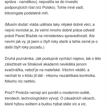
správa - namátkou), nepustila se do investic
podporujících růst (viz Polsko). Tohle mně vadí,
bitcoingate podstatně míň.
(Musím dodat: vláda udělala taky nějaké dobré věci, a
nejvíc ironické je, že velmi mnoho dobré práce odvedl
právě Pavel Blažek na ministerstvu spravedlnosti. Ale
nevím jak vy, já jsem o čtyři roky starší a tahle země je o
další čtyři roky pozadu.)
Druhá poznámka. Jak postupně vychází najevo, tak o této
záležitosti ve Strakově akademii nevěděla jenom
svačinářka, neboť je na mateřské. Všichni věděli, a
nechali to v klidu jít dál - nikomu nezablikala kontrolka.
Nikoho nic netrklo.
Proč? Protože nemají ani ponětí o moderním světě,
trendech, technologickém vývoji. O zásadních věcech,
které hýbou světem a budou hýbat stále víc a víc.