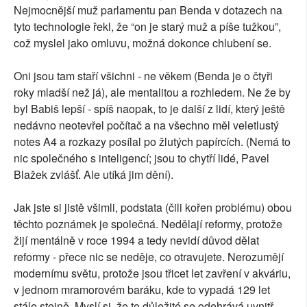
Nejmocnější muž parlamentu pan Benda v dotazech na
tyto technologie řekl, že “on je starý muž a píše tužkou”,
což myslel jako omluvu, možná dokonce chlubení se.
Oni jsou tam staří všichni - ne věkem (Benda je o čtyři
roky mladší než já), ale mentalitou a rozhledem. Ne že by
byl Babiš lepší - spíš naopak, to je další z lidí, který ještě
nedávno neotevřel počítač a na všechno měl veletlustý
notes A4 a rozkazy posílal po žlutých papírcích. (Nemá to
nic společného s inteligencí; jsou to chytří lidé, Pavel
Blažek zvlášť. Ale utíká jim dění).
Jak jste si jistě všimli, podstata (čili kořen problému) obou
těchto poznámek je společná. Nedělají reformy, protože
žijí mentálně v roce 1994 a tedy nevidí důvod dělat
reformy - přece nic se neděje, co otravujete. Nerozumějí
modernímu světu, protože jsou třicet let zavření v akváriu,
v jednom mramorovém baráku, kde to vypadá 129 let
stále stejně. Myslí si, že to důležité se odehrává uvnitř.