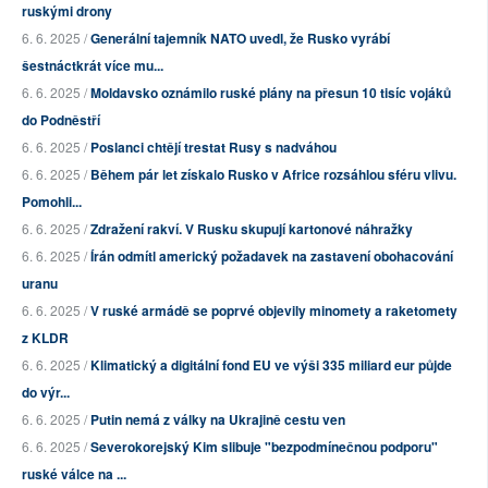
ruskými drony
6. 6. 2025 /
Generální tajemník NATO uvedl, že Rusko vyrábí
šestnáctkrát více mu...
6. 6. 2025 /
Moldavsko oznámilo ruské plány na přesun 10 tisíc vojáků
do Podněstří
6. 6. 2025 /
Poslanci chtějí trestat Rusy s nadváhou
6. 6. 2025 /
Během pár let získalo Rusko v Africe rozsáhlou sféru vlivu.
Pomohli...
6. 6. 2025 /
Zdražení rakví. V Rusku skupují kartonové náhražky
6. 6. 2025 /
Írán odmítl americký požadavek na zastavení obohacování
uranu
6. 6. 2025 /
V ruské armádě se poprvé objevily minomety a raketomety
z KLDR
6. 6. 2025 /
Klimatický a digitální fond EU ve výši 335 miliard eur půjde
do výr...
6. 6. 2025 /
Putin nemá z války na Ukrajině cestu ven
6. 6. 2025 /
Severokorejský Kim slibuje "bezpodmínečnou podporu"
ruské válce na ...