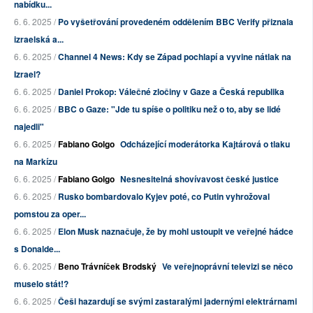
nabídku...
6. 6. 2025 /
Po vyšetřování provedeném oddělením BBC Verify přiznala
izraelská a...
6. 6. 2025 /
Channel 4 News: Kdy se Západ pochlapí a vyvine nátlak na
Izrael?
6. 6. 2025 /
Daniel Prokop: Válečné zločiny v Gaze a Česká republika
6. 6. 2025 /
BBC o Gaze: "Jde tu spíše o politiku než o to, aby se lidé
najedli"
6. 6. 2025 /
Fabiano Golgo
Odcházející moderátorka Kajtárová o tlaku
na Markízu
6. 6. 2025 /
Fabiano Golgo
Nesnesitelná shovívavost české justice
6. 6. 2025 /
Rusko bombardovalo Kyjev poté, co Putin vyhrožoval
pomstou za oper...
6. 6. 2025 /
Elon Musk naznačuje, že by mohl ustoupit ve veřejné hádce
s Donalde...
6. 6. 2025 /
Beno Trávníček Brodský
Ve veřejnoprávní televizi se něco
muselo stát!?
6. 6. 2025 /
Češi hazardují se svými zastaralými jadernými elektrárnami