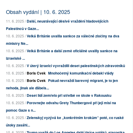
Obsah vydání | 10. 6. 2025
11. 6. 2025 /
Další, neustávající děsivé vraždění hladovějících
Palestinců v Gaze...
10. 6. 2025 /
Velká Británie uvalila sankce za válečné zločiny na dva
ministry Ne...
10. 6. 2025 /
Velká Británie a další země oficiálně uvalily sankce na
izraelské ...
10. 6. 2025 /
V úterý Izraelci vyvraždili deset palestinských zdravotníků
10. 6. 2025 /
Boris Cvek
Mnohočetný komunikační debakl vlády
10. 6. 2025 /
Boris Cvek
Pokud nevraždí barevný migrant, je to jen
nehoda, jinak ale ďábels...
10. 6. 2025 /
Deset lidí zemřelo při střelbě ve škole v Rakousku
10. 6. 2025 /
Porovnejte odvahu Grety Thunbergové při její misi na
pomoc Gaze s n...
10. 6. 2025 /
Zelenskyj vyzývá ke „konkrétním krokům“ poté, co ruské
útoky zasáhl...
10. 6. 2025 /
Trump vysílá do Los Angeles další tisíce vojáků, starostka