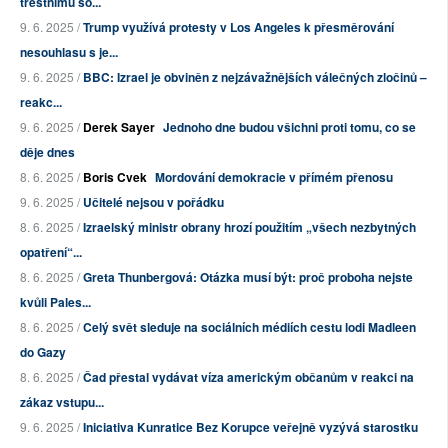
trestnímu so...
9. 6. 2025 /
Trump využívá protesty v Los Angeles k přesměrování
nesouhlasu s je...
9. 6. 2025 /
BBC: Izrael je obviněn z nejzávažnějších válečných zločinů –
reakc...
9. 6. 2025 /
Derek Sayer
Jednoho dne budou všichni proti tomu, co se
děje dnes
8. 6. 2025 /
Boris Cvek
Mordování demokracie v přímém přenosu
9. 6. 2025 /
Učitelé nejsou v pořádku
8. 6. 2025 /
Izraelský ministr obrany hrozí použitím „všech nezbytných
opatření“...
8. 6. 2025 /
Greta Thunbergová: Otázka musí být: proč proboha nejste
kvůli Pales...
8. 6. 2025 /
Celý svět sleduje na sociálních médiích cestu lodi Madleen
do Gazy
8. 6. 2025 /
Čad přestal vydávat víza americkým občanům v reakci na
zákaz vstupu...
9. 6. 2025 /
Iniciativa Kunratice Bez Korupce veřejně vyzývá starostku