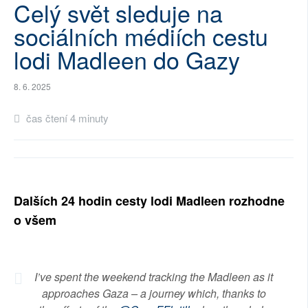
Celý svět sleduje na
SOCIÁLNÍ SÍTĚ
sociálních médiích cestu
RUBRIKY
lodi Madleen do Gazy
PLNÁ VERZE STRÁNEK
8. 6. 2025
čas čtení 4 minuty
Dalších 24 hodin cesty lodi Madleen rozhodne
o všem
I’ve spent the weekend tracking the Madleen as it
approaches Gaza – a journey which, thanks to