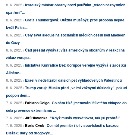
8. 6. 2025 /
Izraelský ministr obrany hrozí použitím „všech nezbytných
opatření“...
8. 6. 2025 /
Greta Thunbergová: Otázka musí být: proč proboha nejste
kvůli Pales...
8. 6. 2025 /
Celý svět sleduje na sociálních médiích cestu lodi Madleen
do Gazy
8. 6. 2025 /
Čad přestal vydávat víza americkým občanům v reakci na
zákaz vstupu...
9. 6. 2025 /
Iniciativa Kunratice Bez Korupce veřejně vyzývá starostku
Alinčov...
8. 6. 2025 /
Izrael v neděli zabil dalších pět vyhladovělých Palestinců
8. 6. 2025 /
Trump varuje Muska před „velmi vážnými důsledky“, pokud
podpoří dem...
7. 6. 2025 /
Fabiano Golgo
Co nám říká jmenování 22letého chlapce do
čela prevence extremismu ...
7. 6. 2025 /
Jiří Hlavenka
"Když musíš vysvětlovat, tak jsi prohrál".
7. 6. 2025 /
Boris Cvek
Co měl premiér říci v souvislosti s kauzou
Blažek: dary od drogovýc...