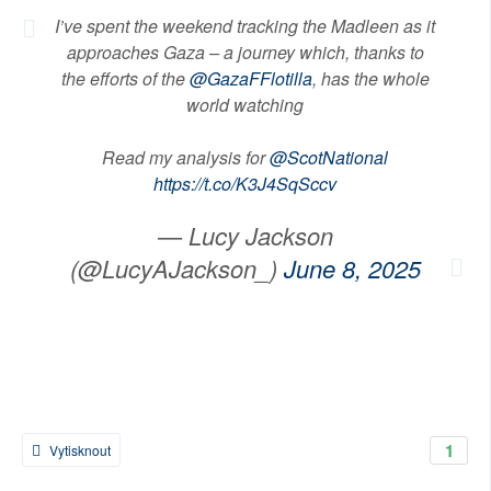
I’ve spent the weekend tracking the Madleen as it
approaches Gaza – a journey which, thanks to
the efforts of the
@GazaFFlotilla
, has the whole
world watching
Read my analysis for
@ScotNational
https://t.co/K3J4SqSccv
— Lucy Jackson
(@LucyAJackson_)
June 8, 2025
1
Vytisknout