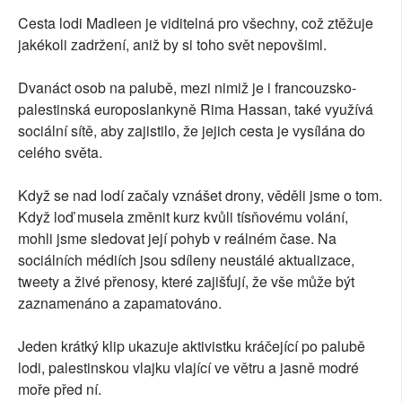
Cesta lodi Madleen je viditelná pro všechny, což ztěžuje
jakékoli zadržení, aniž by si toho svět nepovšiml.
Dvanáct osob na palubě, mezi nimiž je i francouzsko-
palestinská europoslankyně Rima Hassan, také využívá
sociální sítě, aby zajistilo, že jejich cesta je vysílána do
celého světa.
Když se nad lodí začaly vznášet drony, věděli jsme o tom.
Když loď musela změnit kurz kvůli tísňovému volání,
mohli jsme sledovat její pohyb v reálném čase. Na
sociálních médiích jsou sdíleny neustálé aktualizace,
tweety a živé přenosy, které zajišťují, že vše může být
zaznamenáno a zapamatováno.
Jeden krátký klip ukazuje aktivistku kráčející po palubě
lodi, palestinskou vlajku vlající ve větru a jasně modré
moře před ní.