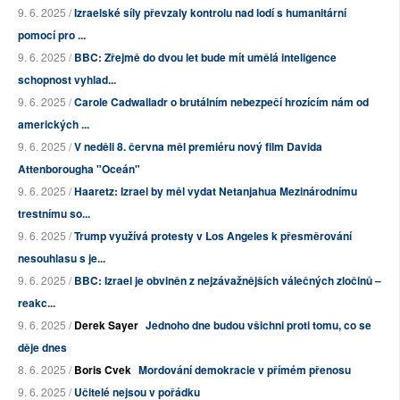
9. 6. 2025 /
Izraelské síly převzaly kontrolu nad lodí s humanitární
pomocí pro ...
9. 6. 2025 /
BBC: Zřejmě do dvou let bude mít umělá inteligence
schopnost vyhlad...
9. 6. 2025 /
Carole Cadwalladr o brutálním nebezpečí hrozícím nám od
amerických ...
9. 6. 2025 /
V neděli 8. června měl premiéru nový film Davida
Attenborougha "Oceán"
9. 6. 2025 /
Haaretz: Izrael by měl vydat Netanjahua Mezinárodnímu
trestnímu so...
9. 6. 2025 /
Trump využívá protesty v Los Angeles k přesměrování
nesouhlasu s je...
9. 6. 2025 /
BBC: Izrael je obviněn z nejzávažnějších válečných zločinů –
reakc...
9. 6. 2025 /
Derek Sayer
Jednoho dne budou všichni proti tomu, co se
děje dnes
8. 6. 2025 /
Boris Cvek
Mordování demokracie v přímém přenosu
9. 6. 2025 /
Učitelé nejsou v pořádku