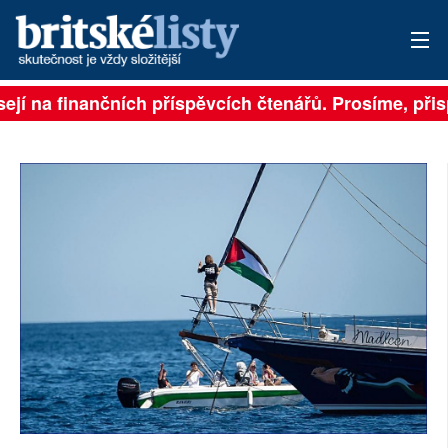
ejí na finančních příspěvcích čtenářů. Prosíme, přispě
PŘIHLÁSIT
AKTUÁLNÍ VYDÁNÍ
ARCHIV
ROZHOVORY
TÉMATA
NEJČTENĚJŠÍ ZA 7 DNÍ
AUTOŘI
PŘÍSPĚVKY NA PROVOZ