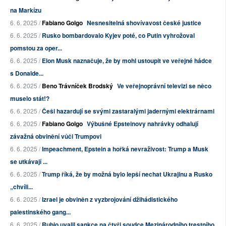
na Markízu
6. 6. 2025 /
Fabiano Golgo
Nesnesitelná shovívavost české justice
6. 6. 2025 /
Rusko bombardovalo Kyjev poté, co Putin vyhrožoval
pomstou za oper...
6. 6. 2025 /
Elon Musk naznačuje, že by mohl ustoupit ve veřejné hádce
s Donalde...
6. 6. 2025 /
Beno Trávníček Brodský
Ve veřejnoprávní televizi se něco
muselo stát!?
6. 6. 2025 /
Češi hazardují se svými zastaralými jadernými elektrárnami
6. 6. 2025 /
Fabiano Golgo
Výbušné Epsteinovy nahrávky odhalují
závažná obvinění vůči Trumpovi
6. 6. 2025 /
Impeachment, Epstein a hořká nevraživost: Trump a Musk
se utkávají ...
6. 6. 2025 /
Trump říká, že by možná bylo lepší nechat Ukrajinu a Rusko
„chvíli...
6. 6. 2025 /
Izrael je obviněn z vyzbrojování džihádistického
palestinského gang...
6. 6. 2025 /
Rubio uvalil sankce na čtyři soudce Mezinárodního trestního