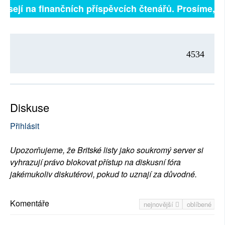
isejí na finančních příspěvcích čtenářů. Prosíme, při
4534
Diskuse
Přihlásit
Upozorňujeme, že Britské listy jako soukromý server si
vyhrazují právo blokovat přístup na diskusní fóra
jakémukoliv diskutérovi, pokud to uznají za důvodné.
Komentáře
nejnovější
oblíbené