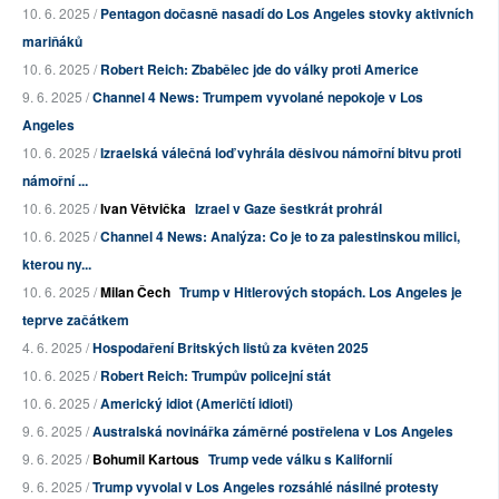
10. 6. 2025 /
Pentagon dočasně nasadí do Los Angeles stovky aktivních
mariňáků
10. 6. 2025 /
Robert Reich: Zbabělec jde do války proti Americe
9. 6. 2025 /
Channel 4 News: Trumpem vyvolané nepokoje v Los
Angeles
10. 6. 2025 /
Izraelská válečná loď vyhrála děsivou námořní bitvu proti
námořní ...
10. 6. 2025 /
Ivan Větvička
Izrael v Gaze šestkrát prohrál
10. 6. 2025 /
Channel 4 News: Analýza: Co je to za palestinskou milici,
kterou ny...
10. 6. 2025 /
Milan Čech
Trump v Hitlerových stopách. Los Angeles je
teprve začátkem
4. 6. 2025 /
Hospodaření Britských listů za květen 2025
10. 6. 2025 /
Robert Reich: Trumpův policejní stát
10. 6. 2025 /
Americký idiot (Američtí idioti)
9. 6. 2025 /
Australská novinářka záměrné postřelena v Los Angeles
9. 6. 2025 /
Bohumil Kartous
Trump vede válku s Kalifornií
9. 6. 2025 /
Trump vyvolal v Los Angeles rozsáhlé násilné protesty