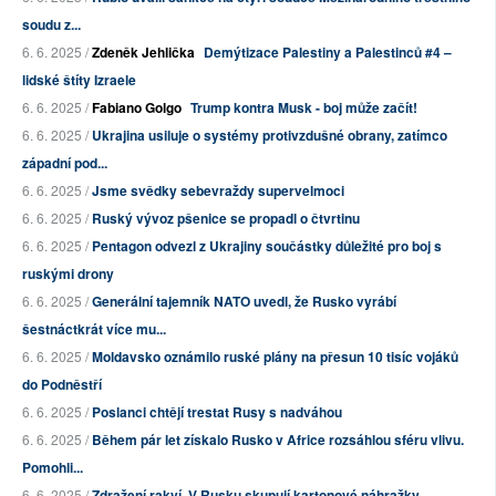
soudu z...
6. 6. 2025 /
Zdeněk Jehlička
Demýtizace Palestiny a Palestinců #4 –
lidské štíty Izraele
6. 6. 2025 /
Fabiano Golgo
Trump kontra Musk - boj může začít!
6. 6. 2025 /
Ukrajina usiluje o systémy protivzdušné obrany, zatímco
západní pod...
6. 6. 2025 /
Jsme svědky sebevraždy supervelmoci
6. 6. 2025 /
Ruský vývoz pšenice se propadl o čtvrtinu
6. 6. 2025 /
Pentagon odvezl z Ukrajiny součástky důležité pro boj s
ruskými drony
6. 6. 2025 /
Generální tajemník NATO uvedl, že Rusko vyrábí
šestnáctkrát více mu...
6. 6. 2025 /
Moldavsko oznámilo ruské plány na přesun 10 tisíc vojáků
do Podněstří
6. 6. 2025 /
Poslanci chtějí trestat Rusy s nadváhou
6. 6. 2025 /
Během pár let získalo Rusko v Africe rozsáhlou sféru vlivu.
Pomohli...
6. 6. 2025 /
Zdražení rakví. V Rusku skupují kartonové náhražky