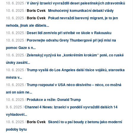
10. 6. 2025 /
V úterý Izraelci vyvraždili deset palestinských zdravotníků
10. 6. 2025 /
Boris Cvek
Mnohočetný komunikační debakl vlády
10. 6. 2025 /
Boris Cvek
Pokud nevraždí barevný migrant, je to jen
nehoda, jinak ale ďábels...
10. 6. 2025 /
Deset lidí zemřelo při střelbě ve škole v Rakousku
10. 6. 2025 /
Porovnejte odvahu Grety Thunbergové při její misi na
pomoc Gaze s n...
10. 6. 2025 /
Zelenskyj vyzývá ke „konkrétním krokům“ poté, co ruské
útoky zasáhl...
10. 6. 2025 /
Trump vysílá do Los Angeles další tisíce vojáků, starostka
města v...
10. 6. 2025 /
Trump rozpoutal v USA něco děsivého – něco, co možná
ani on sám ne...
10. 6. 2025 /
Produkce a režie: Donald Trump
9. 6. 2025 /
Channel 4 News: Izraelci v pondělí vyvraždili dalších 14
vyhladověl...
10. 6. 2025 /
Boris Cvek
Skončí to u psí boudy z betonu jako moderní
podoby bytu