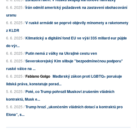
6. 6. 2025 /
Írán odmítl americký požadavek na zastavení obohacování
uranu
6. 6. 2025 /
V ruské armádě se poprvé objevily minomety a raketomety
z KLDR
6. 6. 2025 /
Klimatický a digitální fond EU ve výši 335 miliard eur půjde
do výr...
6. 6. 2025 /
Putin nemá z války na Ukrajině cestu ven
6. 6. 2025 /
Severokorejský Kim slibuje "bezpodmínečnou podporu"
ruské válce na ...
6. 6. 2025 /
Fabiano Golgo
Maďarský zákon proti LGBTQ+ porušuje
lidská práva, konstatuje porad...
5. 6. 2025 /
Poté, co Trump pohrozil Muskovi zrušením vládních
kontraktů, Musk e...
5. 6. 2025 /
Trump hrozí „ukončením vládních dotací a kontraktů pro
Elona“, s...