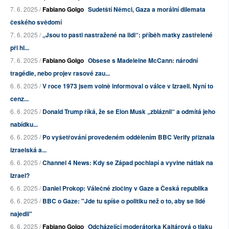
7. 6. 2025 /
Fabiano Golgo
Sudetští Němci, Gaza a morální dilemata
českého svědomí
7. 6. 2025 /
„Jsou to pasti nastražené na lidi“: příběh matky zastřelené
při hl...
7. 6. 2025 /
Fabiano Golgo
Obsese s Madeleine McCann: národní
tragédie, nebo projev rasové zau...
6. 6. 2025 /
V roce 1973 jsem volně informoval o válce v Izraeli. Nyní to
cenz...
6. 6. 2025 /
Donald Trump říká, že se Elon Musk „zbláznil“ a odmítá jeho
nabídku...
6. 6. 2025 /
Po vyšetřování provedeném oddělením BBC Verify přiznala
izraelská a...
6. 6. 2025 /
Channel 4 News: Kdy se Západ pochlapí a vyvine nátlak na
Izrael?
6. 6. 2025 /
Daniel Prokop: Válečné zločiny v Gaze a Česká republika
6. 6. 2025 /
BBC o Gaze: "Jde tu spíše o politiku než o to, aby se lidé
najedli"
6. 6. 2025 /
Fabiano Golgo
Odcházející moderátorka Kajtárová o tlaku