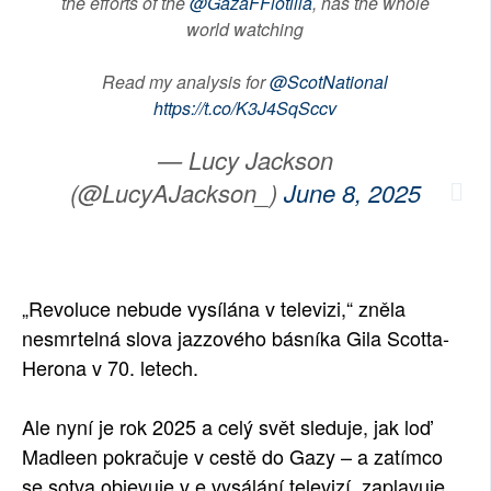
the efforts of the
@GazaFFlotilla
, has the whole
world watching
Read my analysis for
@ScotNational
https://t.co/K3J4SqSccv
— Lucy Jackson
(@LucyAJackson_)
June 8, 2025
„Revoluce nebude vysílána v televizi,“ zněla
nesmrtelná slova jazzového básníka Gila Scotta-
Herona v 70. letech.
Ale nyní je rok 2025 a celý svět sleduje, jak loď
Madleen pokračuje v cestě do Gazy – a zatímco
se sotva objevuje v e vysálání televizí, zaplavuje