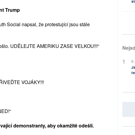
st
ent Trump
th Social napsal, že protestující jsou stále
to prošlo. UDĚLEJTE AMERIKU ZASE VELKOU!!!“
Nejsd
6.
Ja
ře
 PŘIVEĎTE VOJÁKY!!!
NED!“
vající demonstranty, aby okamžitě odešli.