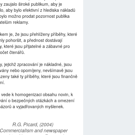
by zaujalo široké publikum, aby je
lo, aby bylo efektivní z hlediska nákladů
bylo možno prodat pozornost publika
telům reklamy.
kem je, že jsou přehlíženy příběhy, které
ly pohoršit, a přednost dostávají
y, které jsou přijatelné a zábavné pro
počet čtenářů.
y, jejichž zpracování je nákladné, jsou
vány nebo opomíjeny, nevšímavě jsou
zeny také ty příběhy, které jsou finančně
ní.
 vede k homogenizaci obsahu novin, k
vání o bezpečných otázkách a omezení
názorů a vyjadřovaných myšlenek.
R.G. Picard, (2004)
“Commercialism and newspaper