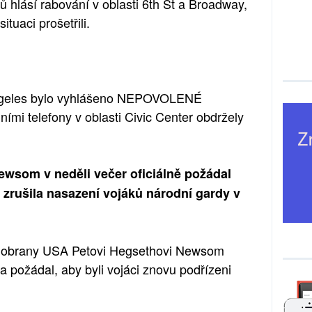
 hlásí rabování v oblasti 6th St a Broadway,
ituaci prošetřili.
 Angeles bylo vyhlášeno NEPOVOLENÉ
i telefony v oblasti Civic Center obdržely
ewsom v neděli večer oficiálně požádal
 zrušila nasazení vojáků národní gardy v
u obrany USA Petovi Hegsethovi Newsom
 požádal, aby byli vojáci znovu podřízeni