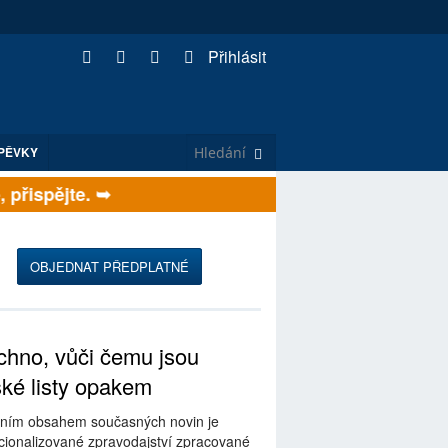
Přihlásit
PĚVKY
řispějte. ➥
OBJEDNAT PŘEDPLATNÉ
hno, vůči čemu jsou
ské listy opakem
ním obsahem současných novin je
ionalizované zpravodajství zpracované