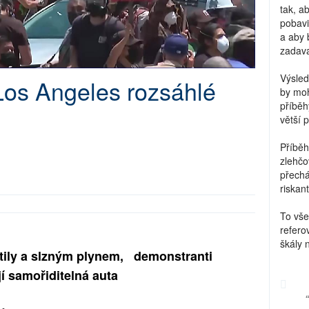
tak, a
pobavi
a aby 
zadava
Výsled
Los Angeles rozsáhlé
by moh
příběh
větší 
Příběh
zlehčo
přechá
riskant
To vše
refero
škály 
ktily a slzným plynem, demonstranti
jí samořiditelná auta