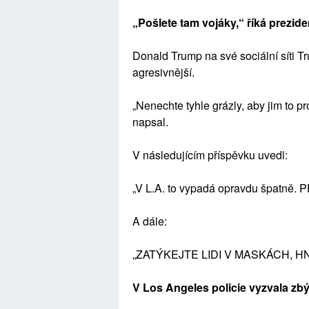
„Pošlete tam vojáky,“ říká prezid
Donald Trump na své sociální síti Tru
agresivnější.
„Nenechte tyhle grázly, aby jim 
napsal.
V následujícím příspěvku uvedl:
„V L.A. to vypadá opravdu špatně.
A dále:
„ZATÝKEJTE LIDI V MASKÁCH, H
V Los Angeles policie vyzvala zbý