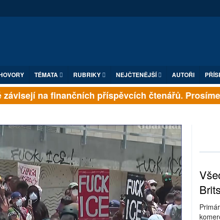
HOVORY
TÉMATA
RUBRIKY
NEJČTENĚJŠÍ
AUTOŘI
PŘÍS
ávisejí na finančních příspěvcích čtenářů. Prosíme, p
Všec
Brit
Primár
komerc