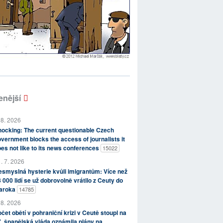
enější
 8. 2026
ocking: The current questionable Czech
vernment blocks the access of journalists it
es not like to its news conferences
15022
. 7. 2026
smyslná hysterie kvůli imigrantům: Více než
 000 lidí se už dobrovolně vrátilo z Ceuty do
aroka
14785
 8. 2026
čet obětí v pohraniční krizi v Ceutě stoupl na
, španělská vláda oznámila plány na