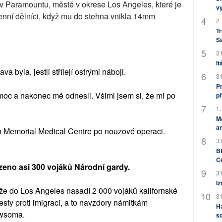
 Paramountu, městě v okrese Los Angeles, které je
v
enní dělníci, když mu do stehna vnikla 14mm
2.
Tr
S
31
It
a byla, jestli střílejí ostrými náboji.
31
Pr
omoc a nakonec mě odnesli. Všiml jsem si, že mi po
př
1.
M
an
h Memorial Medical Centre po nouzové operaci.
31
BB
C
eno asi 300 vojáků Národní gardy.
31
Iz
že do Los Angeles nasadí 2 000 vojáků kalifornské
31
esty proti imigraci, a to navzdory námitkám
H
ewsoma.
sd