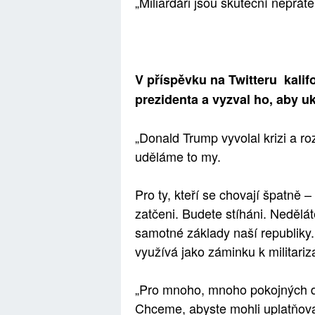
„Miliardáři jsou skuteční nepřáte
V příspěvku na Twitteru kali
prezidenta a vyzval ho, aby u
„Donald Trump vyvolal krizi a r
uděláme to my.
Pro ty, kteří se chovají špatně 
zatčeni. Budete stíháni. Nedělá
samotné základy naší republiky
využívá jako záminku k militari
„Pro mnoho, mnoho pokojných d
Chceme, abyste mohli uplatňova