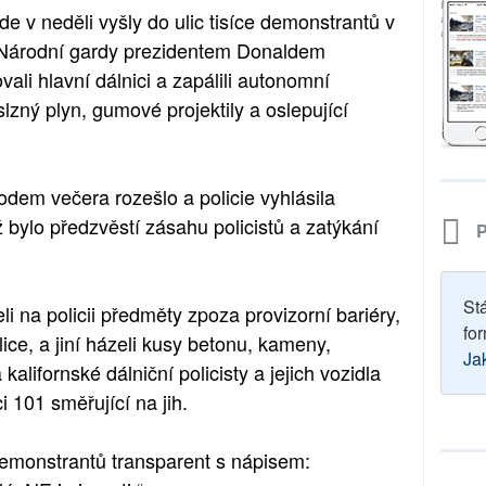
e v neděli vyšly do ulic tisíce demonstrantů v
Národní gardy prezidentem Donaldem
li hlavní dálnici a zapálili autonomní
slzný plyn, gumové projektily a oslepující
dem večera rozešlo a policie vyhlásila
bylo předzvěstí zásahu policistů a zatýkání
P
St
zeli na policii předměty zpoza provizorní bariéry,
for
lice, a jiní házeli kusy betonu, kameny,
Ja
kalifornské dálniční policisty a jejich vozidla
 101 směřující na jih.
emonstrantů transparent s nápisem: