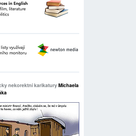
icky nekorektní karikatury
Michaela
áka