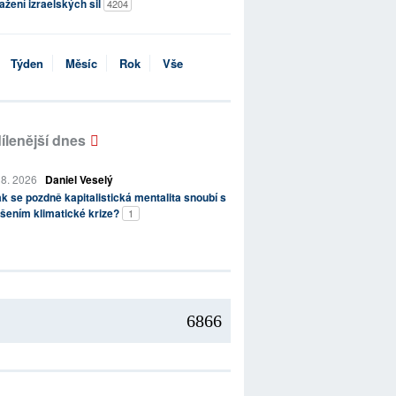
ažení izraelských sil
4204
Týden
Měsíc
Rok
Vše
ílenější dnes
 8. 2026
Daniel Veselý
k se pozdně kapitalistická mentalita snoubí s
šením klimatické krize?
1
6866