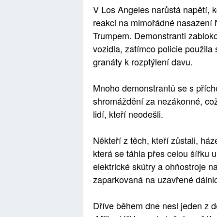
V Los Angeles narůstá napětí, kd
reakci na mimořádné nasazení 
Trumpem. Demonstranti zablokova
vozidla, zatímco policie použila 
granáty k rozptýlení davu.
Mnoho demonstrantů se s přícho
shromáždění za nezákonné, což 
lidí, kteří neodešli.
Někteří z těch, kteří zůstali, há
která se táhla přes celou šířku u
elektrické skútry a ohňostroje na 
zaparkovaná na uzavřené dálnici
Dříve během dne nesl jeden z d