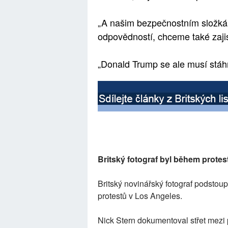
„A našim bezpečnostním složkám 
odpovědností, chceme také zajis
„Donald Trump se ale musí stáhn
Britský fotograf byl během protes
Britský novinářský fotograf podstou
protestů v Los Angeles.
Nick Stern dokumentoval střet mezi pr