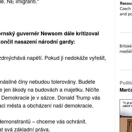
lé. NE imigranti.“
fornský guvernér Newsom dále kritizoval
končil nasazení národní gardy:
ozdmýchává napětí. Pokud ji nedokáže vyřešit,
– násilné činy nebudou tolerovány. Budete
Polit
te jen škody na budovách a majetku. Ničíte
Marč
. Demokracie je v sázce. Donald Trump vás
zaci města a obcházení naší demokracie.
emonstrantů – chceme vás ochránit.
t svá základní práva.