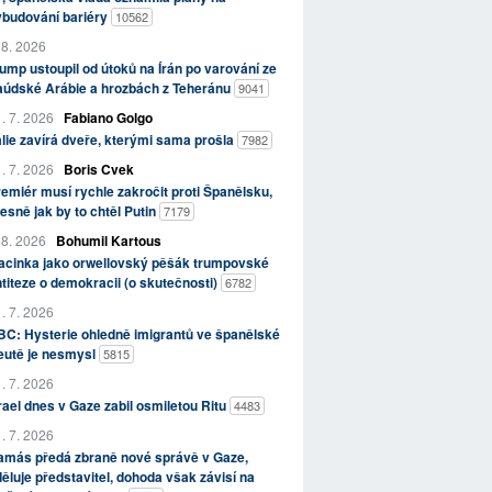
ybudování bariéry
10562
 8. 2026
ump ustoupil od útoků na Írán po varování ze
aúdské Arábie a hrozbách z Teheránu
9041
. 7. 2026
Fabiano Golgo
álie zavírá dveře, kterými sama prošla
7982
. 7. 2026
Boris Cvek
emiér musí rychle zakročit proti Španělsku,
esně jak by to chtěl Putin
7179
 8. 2026
Bohumil Kartous
acinka jako orwellovský pěšák trumpovské
titeze o demokracii (o skutečnosti)
6782
. 7. 2026
C: Hysterie ohledně imigrantů ve španělské
eutě je nesmysl
5815
. 7. 2026
rael dnes v Gaze zabil osmiletou Ritu
4483
. 7. 2026
amás předá zbraně nové správě v Gaze,
ěluje představitel, dohoda však závisí na