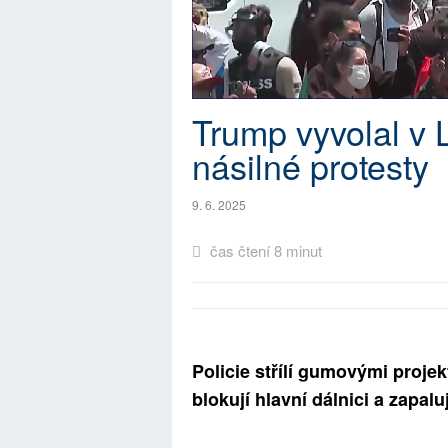
Trump vyvolal v 
násilné protesty
9. 6. 2025
čas čtení 8 minut
Policie střílí gumovými proje
blokují hlavní dálnici a zapalu