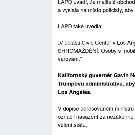
LAPD uvádí, že majitelé obchodů
a vyslala na místo policisty, aby s
LAPD také uvedla:
„V oblasti Civic Center v Los
SHROMÁŽDĚNÍ. Osoby s mobilním
varování.“
Kalifornský guvernér Gavin N
Trumpovu administrativu, aby
Los Angeles.
V dopise adresovaném ministr
označil nasazení za nezákonné a
velení státu.