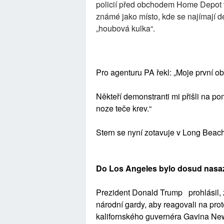
policií před obchodem Home Depot v
známé jako místo, kde se najímají d
„houbová kulka“.
Pro agenturu PA řekl: „Moje první obav
Někteří demonstranti mi přišli na p
noze teče krev.“
Stern se nyní zotavuje v Long Beac
Do Los Angeles bylo dosud nasaz
Prezident Donald Trump prohlásil, 
národní gardy, aby reagovali na prot
kalifornského guvernéra Gavina N