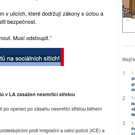
v ulicích, které dodržují zákony s úctou a
tit bezpečnost.
out. Musí odstoupit.“
Nejčt
1.
Sh
go
do
tů v LA zasažen nesmrtící střelou
31
Ne
pil po operaci po zásahu nesmrtící střelou během
48
M
1.
Po
otestujícími proti imigrační a celní policii (ICE) a
67