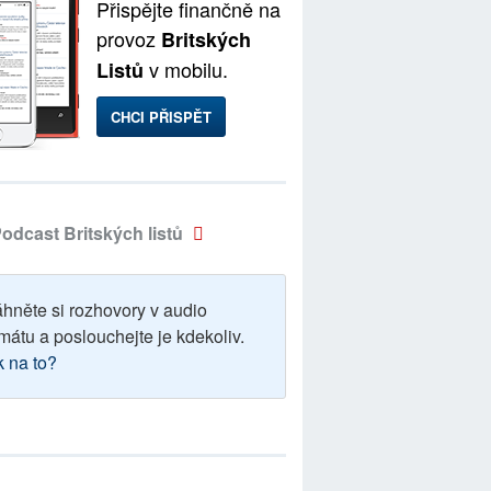
Přispějte finančně na
provoz
Britských
v mobilu.
Listů
CHCI PŘISPĚT
odcast Britských listů
áhněte si rozhovory v audio
mátu a poslouchejte je kdekoliv.
k na to?