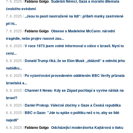
7. 6. 2025 /
Fabiano Golgo
Sudetští Němci, Gaza a morální dilemata
českého svědomí
7. 6. 2025 /
„Jsou to pasti nastražené na lidi“: příběh matky zastřelené
při hl...
7. 6. 2025 /
Fabiano Golgo
Obsese s Madeleine McCann: národní
tragédie, nebo projev rasové zau...
6. 6. 2025 /
V roce 1973 jsem volně informoval o válce v Izraeli. Nyní to
cenz...
6. 6. 2025 /
Donald Trump říká, že se Elon Musk „zbláznil“ a odmítá jeho
nabídku...
6. 6. 2025 /
Po vyšetřování provedeném oddělením BBC Verify přiznala
izraelská a...
6. 6. 2025 /
Channel 4 News: Kdy se Západ pochlapí a vyvine nátlak na
Izrael?
6. 6. 2025 /
Daniel Prokop: Válečné zločiny v Gaze a Česká republika
6. 6. 2025 /
BBC o Gaze: "Jde tu spíše o politiku než o to, aby se lidé
najedli"
6. 6. 2025 /
Fabiano Golgo
Odcházející moderátorka Kajtárová o tlaku