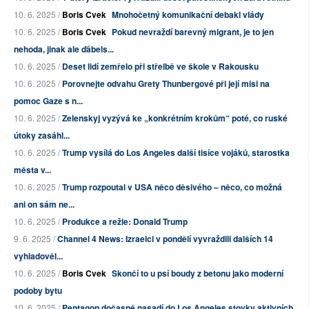
10. 6. 2025 /
Boris Cvek
Mnohočetný komunikační debakl vlády
10. 6. 2025 /
Boris Cvek
Pokud nevraždí barevný migrant, je to jen
nehoda, jinak ale ďábels...
10. 6. 2025 /
Deset lidí zemřelo při střelbě ve škole v Rakousku
10. 6. 2025 /
Porovnejte odvahu Grety Thunbergové při její misi na
pomoc Gaze s n...
10. 6. 2025 /
Zelenskyj vyzývá ke „konkrétním krokům“ poté, co ruské
útoky zasáhl...
10. 6. 2025 /
Trump vysílá do Los Angeles další tisíce vojáků, starostka
města v...
10. 6. 2025 /
Trump rozpoutal v USA něco děsivého – něco, co možná
ani on sám ne...
10. 6. 2025 /
Produkce a režie: Donald Trump
9. 6. 2025 /
Channel 4 News: Izraelci v pondělí vyvraždili dalších 14
vyhladověl...
10. 6. 2025 /
Boris Cvek
Skončí to u psí boudy z betonu jako moderní
podoby bytu
10. 6. 2025 /
Pentagon dočasně nasadí do Los Angeles stovky aktivních