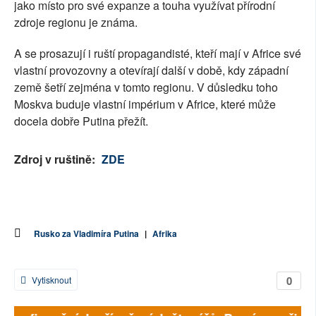
jako místo pro své expanze a touha využívat přírodní
zdroje regionu je známa.
A se prosazují i ruští propagandisté, kteří mají v Africe své
vlastní provozovny a otevírají další v době, kdy západní
země šetří zejména v tomto regionu. V důsledku toho
Moskva buduje vlastní impérium v Africe, které může
docela dobře Putina přežít.
Zdroj v ruštině:
ZDE
Rusko za Vladimíra Putina
|
Afrika
0
Vytisknout