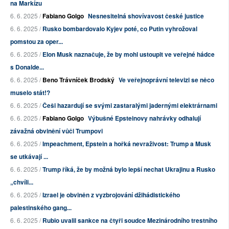
na Markízu
6. 6. 2025 /
Fabiano Golgo
Nesnesitelná shovívavost české justice
6. 6. 2025 /
Rusko bombardovalo Kyjev poté, co Putin vyhrožoval
pomstou za oper...
6. 6. 2025 /
Elon Musk naznačuje, že by mohl ustoupit ve veřejné hádce
s Donalde...
6. 6. 2025 /
Beno Trávníček Brodský
Ve veřejnoprávní televizi se něco
muselo stát!?
6. 6. 2025 /
Češi hazardují se svými zastaralými jadernými elektrárnami
6. 6. 2025 /
Fabiano Golgo
Výbušné Epsteinovy nahrávky odhalují
závažná obvinění vůči Trumpovi
6. 6. 2025 /
Impeachment, Epstein a hořká nevraživost: Trump a Musk
se utkávají ...
6. 6. 2025 /
Trump říká, že by možná bylo lepší nechat Ukrajinu a Rusko
„chvíli...
6. 6. 2025 /
Izrael je obviněn z vyzbrojování džihádistického
palestinského gang...
6. 6. 2025 /
Rubio uvalil sankce na čtyři soudce Mezinárodního trestního