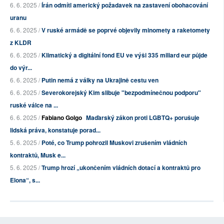
6. 6. 2025 /
Írán odmítl americký požadavek na zastavení obohacování
uranu
6. 6. 2025 /
V ruské armádě se poprvé objevily minomety a raketomety
z KLDR
6. 6. 2025 /
Klimatický a digitální fond EU ve výši 335 miliard eur půjde
do výr...
6. 6. 2025 /
Putin nemá z války na Ukrajině cestu ven
6. 6. 2025 /
Severokorejský Kim slibuje "bezpodmínečnou podporu"
ruské válce na ...
6. 6. 2025 /
Fabiano Golgo
Maďarský zákon proti LGBTQ+ porušuje
lidská práva, konstatuje porad...
5. 6. 2025 /
Poté, co Trump pohrozil Muskovi zrušením vládních
kontraktů, Musk e...
5. 6. 2025 /
Trump hrozí „ukončením vládních dotací a kontraktů pro
Elona“, s...