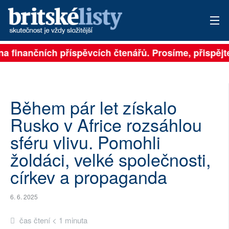
 na finančních příspěvcích čtenářů. Prosíme, přispějte
PŘIHLÁSIT
AKTUÁLNÍ VYDÁNÍ
ARCHIV
Během pár let získalo
Rusko v Africe rozsáhlou
ROZHOVORY
sféru vlivu. Pomohli
TÉMATA
žoldáci, velké společnosti,
církev a propaganda
NEJČTENĚJŠÍ ZA 7 DNÍ
AUTOŘI
6. 6. 2025
PŘÍSPĚVKY NA PROVOZ
čas čtení < 1 minuta