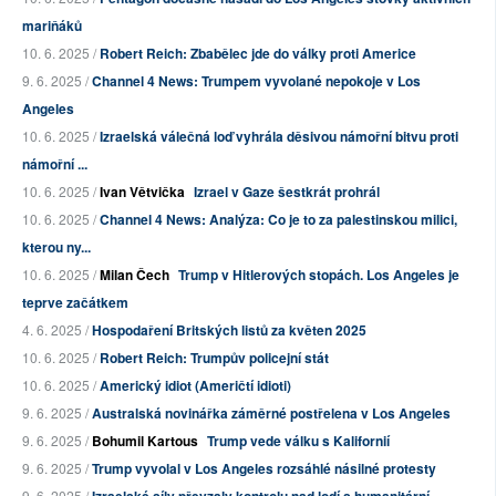
mariňáků
10. 6. 2025 /
Robert Reich: Zbabělec jde do války proti Americe
9. 6. 2025 /
Channel 4 News: Trumpem vyvolané nepokoje v Los
Angeles
10. 6. 2025 /
Izraelská válečná loď vyhrála děsivou námořní bitvu proti
námořní ...
10. 6. 2025 /
Ivan Větvička
Izrael v Gaze šestkrát prohrál
10. 6. 2025 /
Channel 4 News: Analýza: Co je to za palestinskou milici,
kterou ny...
10. 6. 2025 /
Milan Čech
Trump v Hitlerových stopách. Los Angeles je
teprve začátkem
4. 6. 2025 /
Hospodaření Britských listů za květen 2025
10. 6. 2025 /
Robert Reich: Trumpův policejní stát
10. 6. 2025 /
Americký idiot (Američtí idioti)
9. 6. 2025 /
Australská novinářka záměrné postřelena v Los Angeles
9. 6. 2025 /
Bohumil Kartous
Trump vede válku s Kalifornií
9. 6. 2025 /
Trump vyvolal v Los Angeles rozsáhlé násilné protesty
9. 6. 2025 /