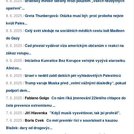
8. 6. 2025 /
Izraelský ministr obrany hrozí použitím „všech nezbytných
opatření“...
8. 6. 2025 /
Greta Thunbergová: Otázka musí být: proč proboha nejste
kvůli Pales...
8. 6. 2025 /
Celý svět sleduje na sociálních médiích cestu lodi Madleen
do Gazy
8. 6. 2025 /
Čad přestal vydávat víza americkým občanům v reakci na
zákaz vstupu...
9. 6. 2025 /
Iniciativa Kunratice Bez Korupce veřejně vyzývá starostku
Alinčov...
8. 6. 2025 /
Izrael v neděli zabil dalších pět vyhladovělých Palestinců
8. 6. 2025 /
Trump varuje Muska před „velmi vážnými důsledky“, pokud
podpoří dem...
7. 6. 2025 /
Fabiano Golgo
Co nám říká jmenování 22letého chlapce do
čela prevence extremismu ...
7. 6. 2025 /
Jiří Hlavenka
"Když musíš vysvětlovat, tak jsi prohrál".
7. 6. 2025 /
Boris Cvek
Co měl premiér říci v souvislosti s kauzou
Blažek: dary od drogovýc...