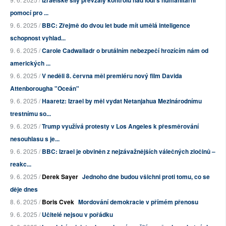
Izraelské síly převzaly kontrolu nad lodí s humanitární
pomocí pro ...
9. 6. 2025 /
BBC: Zřejmě do dvou let bude mít umělá inteligence
schopnost vyhlad...
9. 6. 2025 /
Carole Cadwalladr o brutálním nebezpečí hrozícím nám od
amerických ...
9. 6. 2025 /
V neděli 8. června měl premiéru nový film Davida
Attenborougha "Oceán"
9. 6. 2025 /
Haaretz: Izrael by měl vydat Netanjahua Mezinárodnímu
trestnímu so...
9. 6. 2025 /
Trump využívá protesty v Los Angeles k přesměrování
nesouhlasu s je...
9. 6. 2025 /
BBC: Izrael je obviněn z nejzávažnějších válečných zločinů –
reakc...
9. 6. 2025 /
Derek Sayer
Jednoho dne budou všichni proti tomu, co se
děje dnes
8. 6. 2025 /
Boris Cvek
Mordování demokracie v přímém přenosu
9. 6. 2025 /
Učitelé nejsou v pořádku