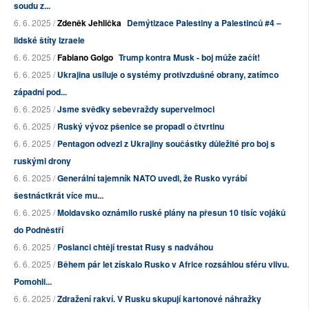
soudu z...
6. 6. 2025 /
Zdeněk Jehlička
Demýtizace Palestiny a Palestinců #4 –
lidské štíty Izraele
6. 6. 2025 /
Fabiano Golgo
Trump kontra Musk - boj může začít!
6. 6. 2025 /
Ukrajina usiluje o systémy protivzdušné obrany, zatímco
západní pod...
6. 6. 2025 /
Jsme svědky sebevraždy supervelmoci
6. 6. 2025 /
Ruský vývoz pšenice se propadl o čtvrtinu
6. 6. 2025 /
Pentagon odvezl z Ukrajiny součástky důležité pro boj s
ruskými drony
6. 6. 2025 /
Generální tajemník NATO uvedl, že Rusko vyrábí
šestnáctkrát více mu...
6. 6. 2025 /
Moldavsko oznámilo ruské plány na přesun 10 tisíc vojáků
do Podněstří
6. 6. 2025 /
Poslanci chtějí trestat Rusy s nadváhou
6. 6. 2025 /
Během pár let získalo Rusko v Africe rozsáhlou sféru vlivu.
Pomohli...
6. 6. 2025 /
Zdražení rakví. V Rusku skupují kartonové náhražky