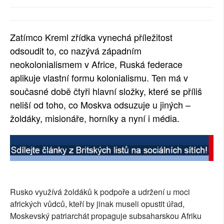
SOCIÁLNÍ SÍTĚ
RUBRIKY
Zatímco Kreml zřídka vynechá příležitost
odsoudit to, co nazývá západním
PLNÁ VERZE STRÁNEK
neokolonialismem v Africe, Ruská federace
aplikuje vlastní formu kolonialismu. Ten má v
současné době čtyři hlavní složky, které se příliš
neliší od toho, co Moskva odsuzuje u jiných –
žoldáky, misionáře, horníky a nyní i média.
Rusko využívá žoldáků k podpoře a udržení u moci
afrických vůdců, kteří by jinak museli opustit úřad,
Moskevský patriarchát propaguje subsaharskou Afriku