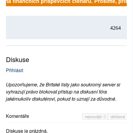
jí na finančních příspěvcích čtenářů. Prosíme, přispěj
4264
Diskuse
Přihlásit
Upozorňujeme, že Britské listy jako soukromý server si
vyhrazují právo blokovat přístup na diskusní fóra
jakémukoliv diskutérovi, pokud to uznají za důvodné.
Komentáře
nejnovější
oblíbené
Diskuse je prázdná.