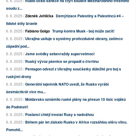
6. 6. 2025 /
Rubio uvalil sankce na čtyři soudce Mezinárodního trestního
soudu z...
6. 6. 2025 /
Zdeněk Jehlička
Demýtizace Palestiny a Palestinců #4 –
lidské štíty Izraele
6. 6. 2025 /
Fabiano Golgo
Trump kontra Musk - boj může začít!
6. 6. 2025 /
Ukrajina usiluje o systémy protivzdušné obrany, zatímco
západní pod...
6. 6. 2025 /
Jsme svědky sebevraždy supervelmoci
6. 6. 2025 /
Ruský vývoz pšenice se propadl o čtvrtinu
6. 6. 2025 /
Pentagon odvezl z Ukrajiny součástky důležité pro boj s
ruskými drony
6. 6. 2025 /
Generální tajemník NATO uvedl, že Rusko vyrábí
šestnáctkrát více mu...
6. 6. 2025 /
Moldavsko oznámilo ruské plány na přesun 10 tisíc vojáků
do Podněstří
6. 6. 2025 /
Poslanci chtějí trestat Rusy s nadváhou
6. 6. 2025 /
Během pár let získalo Rusko v Africe rozsáhlou sféru vlivu.
Pomohli...