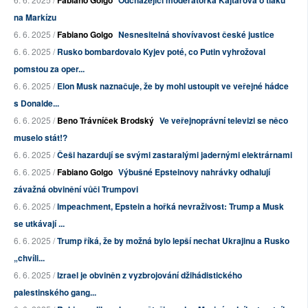
Fabiano Golgo
Odcházející moderátorka Kajtárová o tlaku
na Markízu
6. 6. 2025 /
Fabiano Golgo
Nesnesitelná shovívavost české justice
6. 6. 2025 /
Rusko bombardovalo Kyjev poté, co Putin vyhrožoval
pomstou za oper...
6. 6. 2025 /
Elon Musk naznačuje, že by mohl ustoupit ve veřejné hádce
s Donalde...
6. 6. 2025 /
Beno Trávníček Brodský
Ve veřejnoprávní televizi se něco
muselo stát!?
6. 6. 2025 /
Češi hazardují se svými zastaralými jadernými elektrárnami
6. 6. 2025 /
Fabiano Golgo
Výbušné Epsteinovy nahrávky odhalují
závažná obvinění vůči Trumpovi
6. 6. 2025 /
Impeachment, Epstein a hořká nevraživost: Trump a Musk
se utkávají ...
6. 6. 2025 /
Trump říká, že by možná bylo lepší nechat Ukrajinu a Rusko
„chvíli...
6. 6. 2025 /
Izrael je obviněn z vyzbrojování džihádistického
palestinského gang...