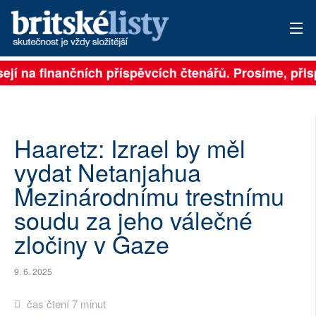
ejí na finančních příspěvcích čtenářů. Prosíme, přispě
PŘIHLÁSIT
AKTUÁLNÍ VYDÁNÍ
ARCHIV
Haaretz: Izrael by měl
vydat Netanjahua
ROZHOVORY
Mezinárodnímu trestnímu
TÉMATA
soudu za jeho válečné
zločiny v Gaze
NEJČTENĚJŠÍ ZA 7 DNÍ
AUTOŘI
9. 6. 2025
PŘÍSPĚVKY NA PROVOZ
čas čtení 7 minut