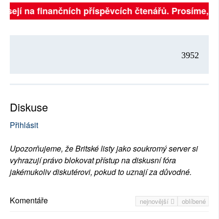
isejí na finančních příspěvcích čtenářů. Prosíme, při
3952
Diskuse
Přihlásit
Upozorňujeme, že Britské listy jako soukromý server si
vyhrazují právo blokovat přístup na diskusní fóra
jakémukoliv diskutérovi, pokud to uznají za důvodné.
Komentáře
nejnovější
oblíbené