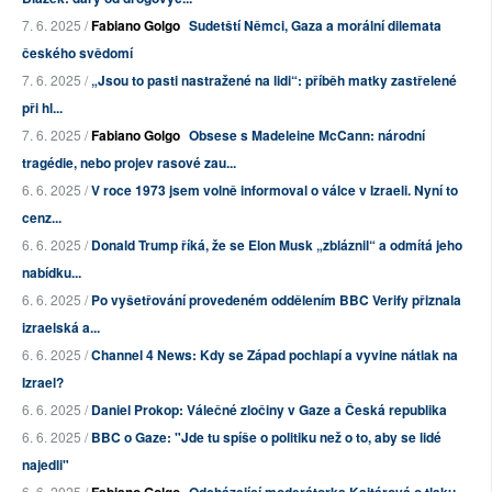
7. 6. 2025 /
Fabiano Golgo
Sudetští Němci, Gaza a morální dilemata
českého svědomí
7. 6. 2025 /
„Jsou to pasti nastražené na lidi“: příběh matky zastřelené
při hl...
7. 6. 2025 /
Fabiano Golgo
Obsese s Madeleine McCann: národní
tragédie, nebo projev rasové zau...
6. 6. 2025 /
V roce 1973 jsem volně informoval o válce v Izraeli. Nyní to
cenz...
6. 6. 2025 /
Donald Trump říká, že se Elon Musk „zbláznil“ a odmítá jeho
nabídku...
6. 6. 2025 /
Po vyšetřování provedeném oddělením BBC Verify přiznala
izraelská a...
6. 6. 2025 /
Channel 4 News: Kdy se Západ pochlapí a vyvine nátlak na
Izrael?
6. 6. 2025 /
Daniel Prokop: Válečné zločiny v Gaze a Česká republika
6. 6. 2025 /
BBC o Gaze: "Jde tu spíše o politiku než o to, aby se lidé
najedli"
6. 6. 2025 /