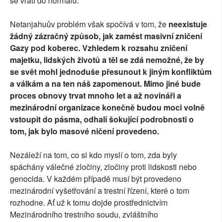
se vrátí do normálu.
Netanjahuův problém však spočívá v tom, že
neexistuje
žádný zázračný způsob, jak zamést masivní zničení
Gazy pod koberec.
Vzhledem k rozsahu zničení
majetku, lidských životů a těl se zdá nemožné, že by
se svět mohl jednoduše přesunout k jiným konfliktům
a válkám a na ten náš zapomenout. Mimo jiné bude
proces obnovy trvat mnoho let a až novináři a
mezinárodní organizace konečně budou moci volně
vstoupit do pásma, odhalí šokující podrobnosti o
tom, jak bylo masové ničení provedeno.
Nezáleží na tom, co si kdo myslí o tom, zda byly
spáchány válečné zločiny, zločiny proti lidskosti nebo
genocida. V každém případě musí být provedeno
mezinárodní vyšetřování a trestní řízení, které o tom
rozhodne. Ať už k tomu dojde prostřednictvím
Mezinárodního trestního soudu, zvláštního