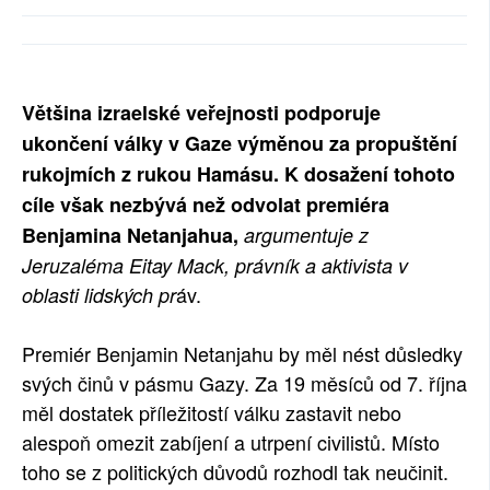
SOCIÁLNÍ SÍTĚ
RUBRIKY
Většina izraelské veřejnosti podporuje
PLNÁ VERZE STRÁNEK
ukončení války v Gaze výměnou za propuštění
rukojmích z rukou Hamásu. K dosažení tohoto
cíle však nezbývá než odvolat premiéra
Benjamina Netanjahua,
argumentuje z
Jeruzaléma Eitay Mack, právník a aktivista v
áv.
oblasti lidských pr
Premiér Benjamin Netanjahu by měl nést důsledky
svých činů v pásmu Gazy. Za 19 měsíců od 7. října
měl dostatek příležitostí válku zastavit nebo
alespoň omezit zabíjení a utrpení civilistů. Místo
toho se z politických důvodů rozhodl tak neučinit.