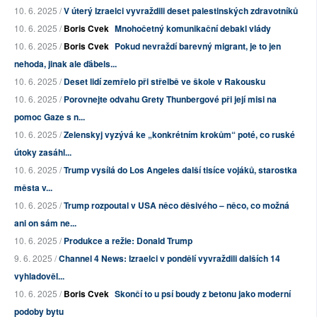
10. 6. 2025 /
V úterý Izraelci vyvraždili deset palestinských zdravotníků
10. 6. 2025 /
Boris Cvek
Mnohočetný komunikační debakl vlády
10. 6. 2025 /
Boris Cvek
Pokud nevraždí barevný migrant, je to jen
nehoda, jinak ale ďábels...
10. 6. 2025 /
Deset lidí zemřelo při střelbě ve škole v Rakousku
10. 6. 2025 /
Porovnejte odvahu Grety Thunbergové při její misi na
pomoc Gaze s n...
10. 6. 2025 /
Zelenskyj vyzývá ke „konkrétním krokům“ poté, co ruské
útoky zasáhl...
10. 6. 2025 /
Trump vysílá do Los Angeles další tisíce vojáků, starostka
města v...
10. 6. 2025 /
Trump rozpoutal v USA něco děsivého – něco, co možná
ani on sám ne...
10. 6. 2025 /
Produkce a režie: Donald Trump
9. 6. 2025 /
Channel 4 News: Izraelci v pondělí vyvraždili dalších 14
vyhladověl...
10. 6. 2025 /
Boris Cvek
Skončí to u psí boudy z betonu jako moderní
podoby bytu