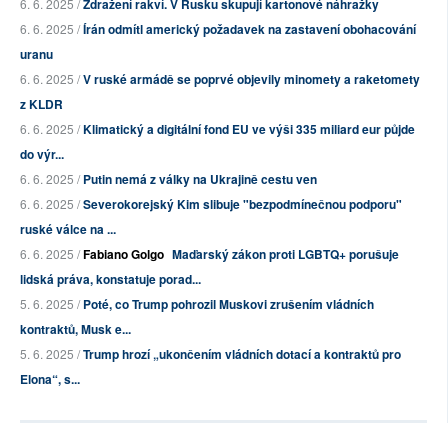
6. 6. 2025 /
Zdražení rakví. V Rusku skupují kartonové náhražky
6. 6. 2025 /
Írán odmítl americký požadavek na zastavení obohacování
uranu
6. 6. 2025 /
V ruské armádě se poprvé objevily minomety a raketomety
z KLDR
6. 6. 2025 /
Klimatický a digitální fond EU ve výši 335 miliard eur půjde
do výr...
6. 6. 2025 /
Putin nemá z války na Ukrajině cestu ven
6. 6. 2025 /
Severokorejský Kim slibuje "bezpodmínečnou podporu"
ruské válce na ...
6. 6. 2025 /
Fabiano Golgo
Maďarský zákon proti LGBTQ+ porušuje
lidská práva, konstatuje porad...
5. 6. 2025 /
Poté, co Trump pohrozil Muskovi zrušením vládních
kontraktů, Musk e...
5. 6. 2025 /
Trump hrozí „ukončením vládních dotací a kontraktů pro
Elona“, s...