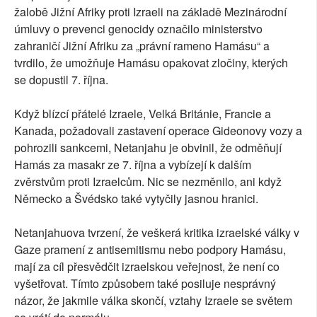
žalobě Jižní Afriky proti Izraeli na základě Mezinárodní
úmluvy o prevenci genocidy označilo ministerstvo
zahraničí Jižní Afriku za „právní rameno Hamásu“ a
tvrdilo, že umožňuje Hamásu opakovat zločiny, kterých
se dopustil 7. října.
Když blízcí přátelé Izraele, Velká Británie, Francie a
Kanada, požadovali zastavení operace Gideonovy vozy a
pohrozili sankcemi, Netanjahu je obvinil, že odměňují
Hamás za masakr ze 7. října a vybízejí k dalším
zvěrstvům proti Izraelcům. Nic se nezměnilo, ani když
Německo a Švédsko také vytyčily jasnou hranici.
Netanjahuova tvrzení, že veškerá kritika izraelské války v
Gaze pramení z antisemitismu nebo podpory Hamásu,
mají za cíl přesvědčit izraelskou veřejnost, že není co
vyšetřovat. Tímto způsobem také posiluje nesprávný
názor, že jakmile válka skončí, vztahy Izraele se světem