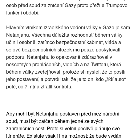
osob před soud za zničení Gazy proto přežije Trumpovo
funkční období.
Hlavním viníkem izraelského vedení války v Gaze je sám
Netanjahu. Všechna důležitá rozhodnutí během války
učinil osobně, zatímco bezpečnostní kabinet, vláda a
šéfové bezpečnostních složek mu pouze poskytovali
podporu. Netanjahu to opakovaně zdůrazňoval v
nesčetných prohlášeních, videích a na Twitteru, která
během války zveřejňoval, protože si myslel, že to posílí
jeho postavení, a potvrdil tak, že je to on, kdo „řídí auto“
poté, co 7. října ztratil kontrolu.
Aby mohl být Netanjahu postaven před mezinárodní
soud, musí být zatčen během jedné ze svých
zahraničních cest. Proto si velmi pečlivě plánuje své
itineráře. Existuje však i jiná možnost: že bude vydán