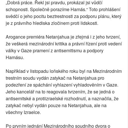
„Dobrá práce. Řekl jsi pravdu, prokázal jsi vůdčí
schopnosti. Společně porazíme Hamás.“ Toto prohlášení
svědčí o jeho pocitu beztrestnosti za podporu plánu, který
je z právního hlediska zločinem proti lidskosti.
Arogance premiéra Netanjahua je zřejmá i z jeho tvrzení,
že veškerá mezinárodní kritika a právní řízení proti vedení
války v Gaze pramení z antisemitismu a podpory
Hamásu.
Například v listopadu loňského roku byl na Mezinárodním
trestním soudu vydán zatykač na Netanjahua pro
podezření ze spáchání vyhlazení vyhladověním v Gaze.
Jeho kancelář na to reagovala tvrzením, že se jedná o
antisemitské a protiizraelské rozhodnutí, a naznačila, že
zatykač nebyl vydán pouze na Netanjahua, ale na
všechny Izraelce.
Po prvním jednání Mezinárodního soudního dvora o