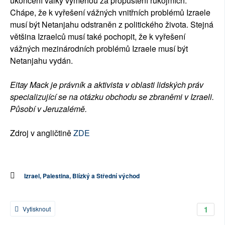
ukončení války výměnou za propuštění rukojmích.
Chápe, že k vyřešení vážných vnitřních problémů Izraele
musí být Netanjahu odstraněn z politického života. Stejná
většina Izraelců musí také pochopit, že k vyřešení
vážných mezinárodních problémů Izraele musí být
Netanjahu vydán.
Eitay Mack je právník a aktivista v oblasti lidských práv
specializující se na otázku obchodu se zbraněmi v Izraeli.
Působí v Jeruzalémě.
Zdroj v angličtině
ZDE
Izrael, Palestina, Blízký a Střední východ
1
Vytisknout