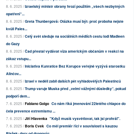
8. 6. 2025 /
Izraelský ministr obrany hrozí použitím „všech nezbytných
opatření“...
8. 6. 2025 /
Greta Thunbergová: Otázka musí být: proč proboha nejste
kvůli Pales...
8. 6. 2025 /
Celý svět sleduje na sociálních médiích cestu lodi Madleen
do Gazy
8. 6. 2025 /
Čad přestal vydávat víza americkým občanům v reakci na
zákaz vstupu...
9. 6. 2025 /
Iniciativa Kunratice Bez Korupce veřejně vyzývá starostku
Alinčov...
8. 6. 2025 /
Izrael v neděli zabil dalších pět vyhladovělých Palestinců
8. 6. 2025 /
Trump varuje Muska před „velmi vážnými důsledky“, pokud
podpoří dem...
7. 6. 2025 /
Fabiano Golgo
Co nám říká jmenování 22letého chlapce do
čela prevence extremismu ...
7. 6. 2025 /
Jiří Hlavenka
"Když musíš vysvětlovat, tak jsi prohrál".
7. 6. 2025 /
Boris Cvek
Co měl premiér říci v souvislosti s kauzou
Blažek: dary od drogovýc...