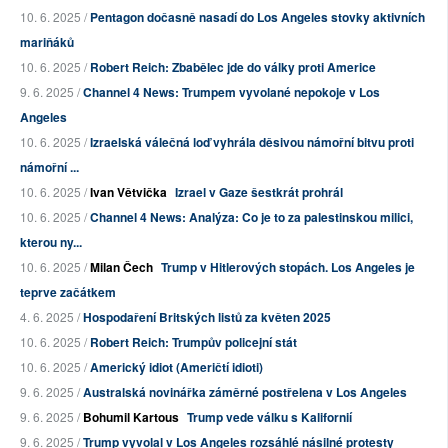
10. 6. 2025 /
Pentagon dočasně nasadí do Los Angeles stovky aktivních
mariňáků
10. 6. 2025 /
Robert Reich: Zbabělec jde do války proti Americe
9. 6. 2025 /
Channel 4 News: Trumpem vyvolané nepokoje v Los
Angeles
10. 6. 2025 /
Izraelská válečná loď vyhrála děsivou námořní bitvu proti
námořní ...
10. 6. 2025 /
Ivan Větvička
Izrael v Gaze šestkrát prohrál
10. 6. 2025 /
Channel 4 News: Analýza: Co je to za palestinskou milici,
kterou ny...
10. 6. 2025 /
Milan Čech
Trump v Hitlerových stopách. Los Angeles je
teprve začátkem
4. 6. 2025 /
Hospodaření Britských listů za květen 2025
10. 6. 2025 /
Robert Reich: Trumpův policejní stát
10. 6. 2025 /
Americký idiot (Američtí idioti)
9. 6. 2025 /
Australská novinářka záměrné postřelena v Los Angeles
9. 6. 2025 /
Bohumil Kartous
Trump vede válku s Kalifornií
9. 6. 2025 /
Trump vyvolal v Los Angeles rozsáhlé násilné protesty