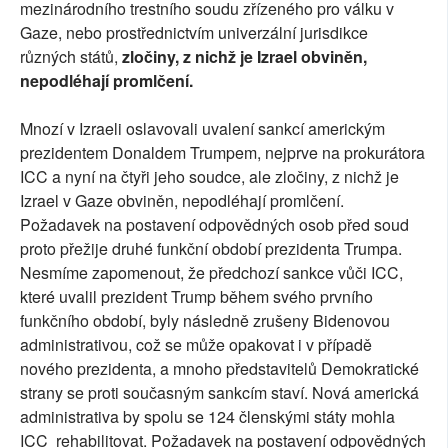
mezinárodního trestního soudu zřízeného pro válku v
Gaze, nebo prostřednictvím univerzální jurisdikce
různých států,
zločiny, z nichž je Izrael obviněn,
nepodléhají promlčení.
Mnozí v Izraeli oslavovali uvalení sankcí americkým
prezidentem Donaldem Trumpem, nejprve na prokurátora
ICC a nyní na čtyři jeho soudce, ale zločiny, z nichž je
Izrael v Gaze obviněn, nepodléhají promlčení.
Požadavek na postavení odpovědných osob před soud
proto přežije druhé funkční období prezidenta Trumpa.
Nesmíme zapomenout, že předchozí sankce vůči ICC,
které uvalil prezident Trump během svého prvního
funkčního období, byly následně zrušeny Bidenovou
administrativou, což se může opakovat i v případě
nového prezidenta, a mnoho představitelů Demokratické
strany se proti současným sankcím staví. Nová americká
administrativa by spolu se 124 členskými státy mohla
ICC rehabilitovat. Požadavek na postavení odpovědných