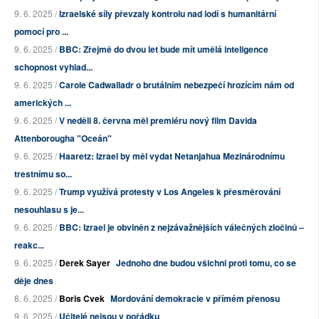
9. 6. 2025 /
Izraelské síly převzaly kontrolu nad lodí s humanitární
pomocí pro ...
9. 6. 2025 /
BBC: Zřejmě do dvou let bude mít umělá inteligence
schopnost vyhlad...
9. 6. 2025 /
Carole Cadwalladr o brutálním nebezpečí hrozícím nám od
amerických ...
9. 6. 2025 /
V neděli 8. června měl premiéru nový film Davida
Attenborougha "Oceán"
9. 6. 2025 /
Haaretz: Izrael by měl vydat Netanjahua Mezinárodnímu
trestnímu so...
9. 6. 2025 /
Trump využívá protesty v Los Angeles k přesměrování
nesouhlasu s je...
9. 6. 2025 /
BBC: Izrael je obviněn z nejzávažnějších válečných zločinů –
reakc...
9. 6. 2025 /
Derek Sayer
Jednoho dne budou všichni proti tomu, co se
děje dnes
8. 6. 2025 /
Boris Cvek
Mordování demokracie v přímém přenosu
9. 6. 2025 /
Učitelé nejsou v pořádku