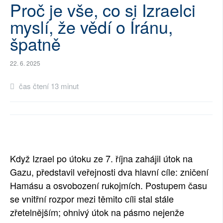
Proč je vše, co si Izraelci
SOCIÁLNÍ SÍTĚ
myslí, že vědí o Íránu,
RUBRIKY
špatně
PLNÁ VERZE STRÁNEK
22. 6. 2025
čas čtení 13 minut
Když Izrael po útoku ze 7. října zahájil útok na
Gazu, představil veřejnosti dva hlavní cíle: zničení
Hamásu a osvobození rukojmích. Postupem času
se vnitřní rozpor mezi těmito cíli stal stále
zřetelnějším; ohnivý útok na pásmo nejenže