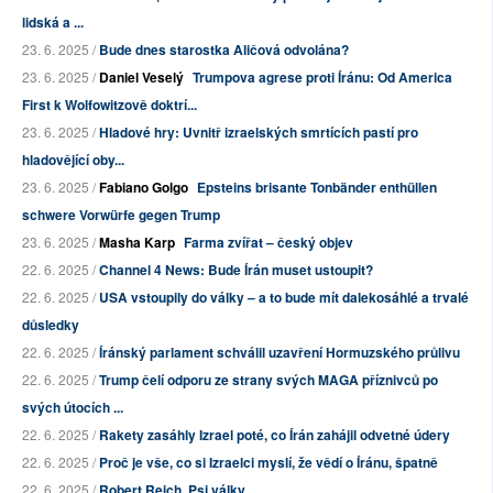
lidská a ...
23. 6. 2025 /
Bude dnes starostka Aličová odvolána?
23. 6. 2025 /
Daniel Veselý
Trumpova agrese proti Íránu: Od America
First k Wolfowitzově doktrí...
23. 6. 2025 /
Hladové hry: Uvnitř izraelských smrtících pastí pro
hladovějící oby...
23. 6. 2025 /
Fabiano Golgo
Epsteins brisante Tonbänder enthüllen
schwere Vorwürfe gegen Trump
23. 6. 2025 /
Masha Karp
Farma zvířat – český objev
22. 6. 2025 /
Channel 4 News: Bude Írán muset ustoupit?
22. 6. 2025 /
USA vstoupily do války – a to bude mít dalekosáhlé a trvalé
důsledky
22. 6. 2025 /
Íránský parlament schválil uzavření Hormuzského průlivu
22. 6. 2025 /
Trump čelí odporu ze strany svých MAGA příznivců po
svých útocích ...
22. 6. 2025 /
Rakety zasáhly Izrael poté, co Írán zahájil odvetné údery
22. 6. 2025 /
Proč je vše, co si Izraelci myslí, že vědí o Íránu, špatně
22. 6. 2025 /
Robert Reich. Psi války