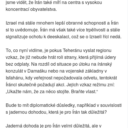
jsme vidět, že Írán také míří na centra s vysokou
koncentrací obyvatelstva.
Izrael má stále mnohem lepší obranné schopnosti a Írán
si to uvědomuje. Írán má však také více trpělivosti a stále
signalizuje ochotu k deeskalaci, což se o Izraeli říci nedá.
To, co nyní vidíme, je pokus Teheránu vyslat regionu
vzkaz, že již nebude hrát roli strany, která přijímá údery
bez odplaty. Na rozdíl od situace po útoku na íránský
konzulát v Damašku nebo na vojenské základny v
Isfahánu, kdy veřejnost nepožadovala odvetu, tentokrát
Íránci skutečně požadují akci. Jejich vzkaz režimu zní:
„Ukažte nám, že za něco stojíte. Braňte vlast.“
Bude to mít diplomatické důsledky, například v souvislosti
s jadernou dohodou, která je pro Írán tak důležitá?
Jaderná dohoda je pro Írán velmi důležitá, ale v