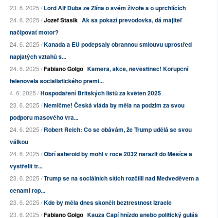
23. 6. 2025 /
Lord Alf Dubs ze Zlína o svém životě a o uprchlících
24. 6. 2025 /
Jozef Stasik
Ak sa pokazí prevodovka, dá majiteľ
načipovať motor?
24. 6. 2025 /
Kanada a EU podepsaly obrannou smlouvu uprostřed
napjatých vztahů s...
24. 6. 2025 /
Fabiano Golgo
Kamera, akce, nevěstinec! Korupční
telenovela socialistického premi...
4. 6. 2025 /
Hospodaření Britských listů za květen 2025
23. 6. 2025 /
Nemlčme! Česká vláda by měla na podzim za svou
podporu masového vra...
24. 6. 2025 /
Robert Reich: Co se obávám, že Trump udělá se svou
válkou
24. 6. 2025 /
Obří asteroid by mohl v roce 2032 narazit do Měsíce a
vystřelit tr...
23. 6. 2025 /
Trump se na sociálních sítích rozčílil nad Medveděvem a
cenami rop...
23. 6. 2025 /
Kde by měla dnes skončit beztrestnost Izraele
23. 6. 2025 /
Fabiano Golgo
Kauza Čapí hnízdo anebo politický guláš