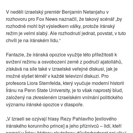
V neděli izraelský premiér Benjamin Netanjahu v
rozhovoru pro Fox News naznačil, že takový scénář „by
rozhodně mohl být výsledkem války, protože íránský
režim je velmi slabý. Ale rozhodnutí jednat, povstat, v tuto
chvíli je na íránském lidu.“
Fantazie, že íránská opozice využije této příležitosti k
svržení režimu a osvobození země z područí ajatolláhů,
získává na síle také v izraelské veřejné diskusi, jak je
možné slyšet téměř v každé televizní diskuzi. Pro
profesora Liora Sternfelda, který vyučuje moderní historii
Íránu na Penn State University, je to však naprostý blud,
založený na zkresleném izraelském vnímání politického
významu íránské opozice v diaspoře.
„V Izraeli se ozývají hlasy Rezy Pahlavího [exilového
íránského korunního prince] a jeho příznivců – lidí, kteří
nemají v Íránu žádnou skutečnou důvěryhodnost ani vliv,“