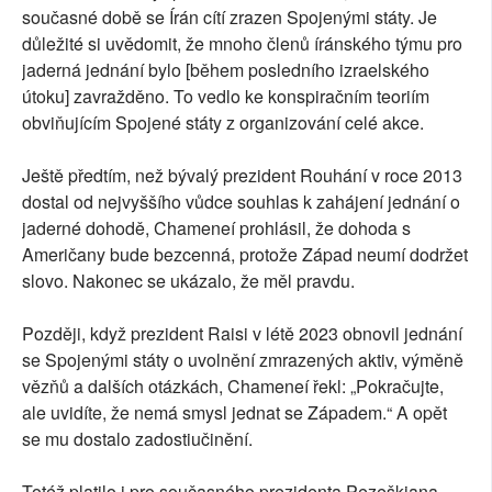
současné době se Írán cítí zrazen Spojenými státy. Je
důležité si uvědomit, že mnoho členů íránského týmu pro
jaderná jednání bylo [během posledního izraelského
útoku] zavražděno. To vedlo ke konspiračním teoriím
obviňujícím Spojené státy z organizování celé akce.
Ještě předtím, než bývalý prezident Rouhání v roce 2013
dostal od nejvyššího vůdce souhlas k zahájení jednání o
jaderné dohodě, Chameneí prohlásil, že dohoda s
Američany bude bezcenná, protože Západ neumí dodržet
slovo. Nakonec se ukázalo, že měl pravdu.
Později, když prezident Raisi v létě 2023 obnovil jednání
se Spojenými státy o uvolnění zmrazených aktiv, výměně
vězňů a dalších otázkách, Chameneí řekl: „Pokračujte,
ale uvidíte, že nemá smysl jednat se Západem.“ A opět
se mu dostalo zadostiučinění.
Totéž platilo i pro současného prezidenta Pezeškiana.