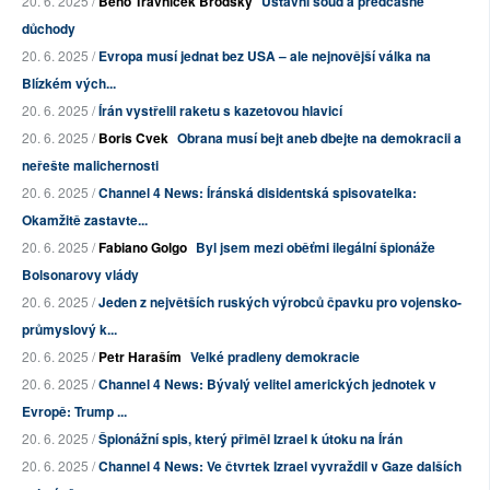
20. 6. 2025 /
Beno Trávníček Brodský
Ústavní soud a předčasné
důchody
20. 6. 2025 /
Evropa musí jednat bez USA – ale nejnovější válka na
Blízkém vých...
20. 6. 2025 /
Írán vystřelil raketu s kazetovou hlavicí
20. 6. 2025 /
Boris Cvek
Obrana musí bejt aneb dbejte na demokracii a
neřešte malichernosti
20. 6. 2025 /
Channel 4 News: Íránská disidentská spisovatelka:
Okamžitě zastavte...
20. 6. 2025 /
Fabiano Golgo
Byl jsem mezi oběťmi ilegální špionáže
Bolsonarovy vlády
20. 6. 2025 /
Jeden z největších ruských výrobců čpavku pro vojensko-
průmyslový k...
20. 6. 2025 /
Petr Haraším
Velké pradleny demokracie
20. 6. 2025 /
Channel 4 News: Bývalý velitel amerických jednotek v
Evropě: Trump ...
20. 6. 2025 /
Špionážní spis, který přiměl Izrael k útoku na Írán
20. 6. 2025 /
Channel 4 News: Ve čtvrtek Izrael vyvraždil v Gaze dalších