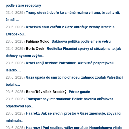
podle staré receptury
23. 6. 2025 /
Trump otevírá dveře ke změně režimu v Íránu, Izrael tvrdí,
že dál ...
23. 6. 2025 /
Izraelská chuť vraždit v Gaze ohrožuje vztahy Izraele s
Evropskou...
23. 6. 2025 /
Fabiano Golgo
Babišova politika podle směru větru
23. 6. 2025 /
Boris Cvek
Ředitelka Finanční správy si stěžuje na to, jak
daňový systém zvýho...
23. 6. 2025 /
Izrael zabíjí nevinné Palestince. Aktivisté posprejovali
letadlo. ...
23. 6. 2025 /
Gaza upadá do smrtícího chaosu, zatímco zoufalí Palestinci
bojují o...
23. 6. 2025 /
Beno Trávníček Brodský
Péro z gauče
23. 6. 2025 /
Transparency International: Policie navrhla obžalovat
odpadovou spo...
23. 6. 2025 /
Haaretz: Jak se životní prostor v Gaze zmenšuje, zbývající
minimáln...
23. 6. 2025 /
Haaretz: | Pod rouškou války porušuje Netanjahuova vláda