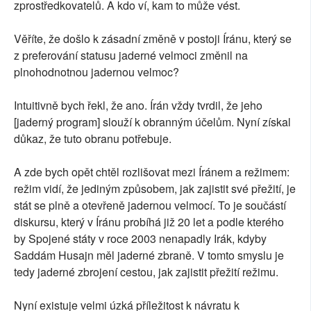
zprostředkovatelů. A kdo ví, kam to může vést.
Věříte, že došlo k zásadní změně v postoji Íránu, který se
z preferování statusu jaderné velmoci změnil na
plnohodnotnou jadernou velmoc?
Intuitivně bych řekl, že ano. Írán vždy tvrdil, že jeho
[jaderný program] slouží k obranným účelům. Nyní získal
důkaz, že tuto obranu potřebuje.
A zde bych opět chtěl rozlišovat mezi Íránem a režimem:
režim vidí, že jediným způsobem, jak zajistit své přežití, je
stát se plně a otevřeně jadernou velmocí. To je součástí
diskursu, který v Íránu probíhá již 20 let a podle kterého
by Spojené státy v roce 2003 nenapadly Irák, kdyby
Saddám Husajn měl jaderné zbraně. V tomto smyslu je
tedy jaderné zbrojení cestou, jak zajistit přežití režimu.
Nyní existuje velmi úzká příležitost k návratu k