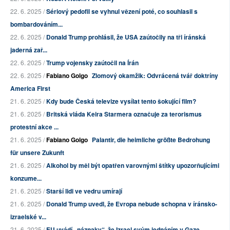
22. 6. 2025 /
Sériový pedofil se vyhnul vězení poté, co souhlasil s
bombardováním...
22. 6. 2025 /
Donald Trump prohlásil, že USA zaútočily na tři íránská
jaderná zař...
22. 6. 2025 /
Trump vojensky zaútočil na Írán
22. 6. 2025 /
Fabiano Golgo
Zlomový okamžik: Odvrácená tvář doktríny
America First
21. 6. 2025 /
Kdy bude Česká televize vysílat tento šokující film?
21. 6. 2025 /
Britská vláda Keira Starmera označuje za terorismus
protestní akce ...
21. 6. 2025 /
Fabiano Golgo
Palantir, die heimliche größte Bedrohung
für unsere Zukunft
21. 6. 2025 /
Alkohol by měl být opatřen varovnými štítky upozorňujícími
konzume...
21. 6. 2025 /
Starší lidi ve vedru umírají
21. 6. 2025 /
Donald Trump uvedl, že Evropa nebude schopna v íránsko-
izraelské v...
21. 6. 2025 /
EU uvádí „náznaky“, že Izrael svým jednáním v Gaze