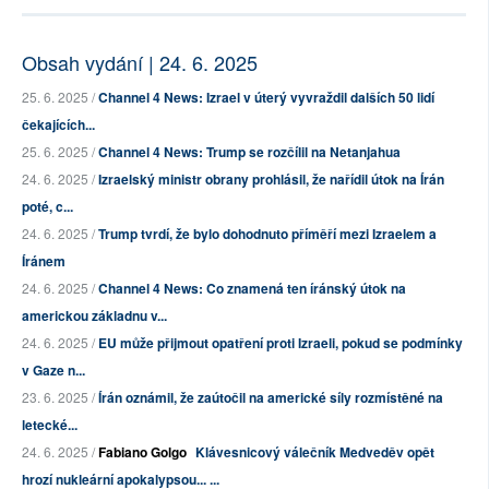
Obsah vydání | 24. 6. 2025
25. 6. 2025 /
Channel 4 News: Izrael v úterý vyvraždil dalších 50 lidí
čekajících...
25. 6. 2025 /
Channel 4 News: Trump se rozčílil na Netanjahua
24. 6. 2025 /
Izraelský ministr obrany prohlásil, že nařídil útok na Írán
poté, c...
24. 6. 2025 /
Trump tvrdí, že bylo dohodnuto příměří mezi Izraelem a
Íránem
24. 6. 2025 /
Channel 4 News: Co znamená ten íránský útok na
americkou základnu v...
24. 6. 2025 /
EU může přijmout opatření proti Izraeli, pokud se podmínky
v Gaze n...
23. 6. 2025 /
Írán oznámil, že zaútočil na americké síly rozmístěné na
letecké...
24. 6. 2025 /
Fabiano Golgo
Klávesnicový válečník Medveděv opět
hrozí nukleární apokalypsou... ...