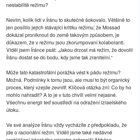
nestabilitě režimu?
Nevím, kolik lidí v Íránu to skutečně šokovalo. Většině to
jen posílilo jejich stávající kritiku režimu; že Mossad
dokázal proniknout do země takovým způsobem, je
důkazem, že v režimu jsou zkorumpovaní kolaboranti.
Viděl jsem Íránce psát: „Jakou drzost má režim, že dovolil
Íránu dostat se do bodu, kdy jsme tak zranitelní.“
Může tato katastrofální porážka vést k pádu režimu?
Možná. Podmínky k tomu jsou, ale musí to být organický
proces, který vzejde zevnitř. Klíčová otázka zní: Co by ho
mohlo nahradit? A to je v tuto chvíli velmi nejasné.
Všechnu energii teď soustředí na odražení izraelského
útoku.
Ve své analýze Íránu vždy vycházíte z předpokladu, že
jde o racionální režim. Viděli jsme také nedávné
prohlášení íránského ministra zahraničí Abbáse