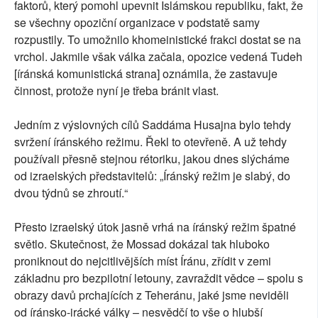
faktorů, který pomohl upevnit Islámskou republiku, fakt, že
se všechny opoziční organizace v podstatě samy
rozpustily. To umožnilo khomeinistické frakci dostat se na
vrchol. Jakmile však válka začala, opozice vedená Tudeh
[íránská komunistická strana] oznámila, že zastavuje
činnost, protože nyní je třeba bránit vlast.
Jedním z výslovných cílů Saddáma Husajna bylo tehdy
svržení íránského režimu. Řekl to otevřeně. A už tehdy
používali přesně stejnou rétoriku, jakou dnes slýcháme
od izraelských představitelů: „Íránský režim je slabý, do
dvou týdnů se zhroutí.“
Přesto izraelský útok jasně vrhá na íránský režim špatné
světlo. Skutečnost, že Mossad dokázal tak hluboko
proniknout do nejcitlivějších míst Íránu, zřídit v zemi
základnu pro bezpilotní letouny, zavraždit vědce – spolu s
obrazy davů prchajících z Teheránu, jaké jsme neviděli
od íránsko-irácké války – nesvědčí to vše o hlubší