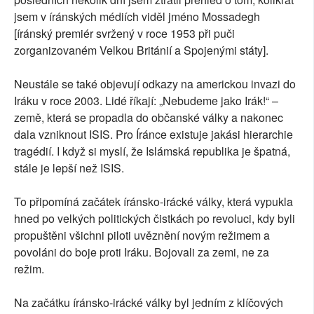
jsem v íránských médiích viděl jméno Mossadegh
[íránský premiér svržený v roce 1953 při puči
zorganizovaném Velkou Británií a Spojenými státy].
Neustále se také objevují odkazy na americkou invazi do
Iráku v roce 2003. Lidé říkají: „Nebudeme jako Irák!“ –
země, která se propadla do občanské války a nakonec
dala vzniknout ISIS. Pro Íránce existuje jakási hierarchie
tragédií. I když si myslí, že Islámská republika je špatná,
stále je lepší než ISIS.
To připomíná začátek íránsko-irácké války, která vypukla
hned po velkých politických čistkách po revoluci, kdy byli
propuštěni všichni piloti uvěznění novým režimem a
povoláni do boje proti Iráku. Bojovali za zemi, ne za
režim.
Na začátku íránsko-irácké války byl jedním z klíčových