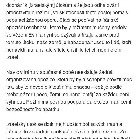
dochází k [izraelským] útokům a že jsou odhalováni
představitelé režimu, ve skutečnosti tento postoj nemá v
populaci žádnou oporu. Stačí se podívat na íránské
opoziční osobnosti, které byly režimem mučeny, seděly
ve vězení Evin a nyní se ozývají a říkají: „Jsme proti
tomuto útoku, naše země je napadena.“ Jsou to lidé, kteří
nenávidí mulláhy, ale v tuto chvíli je jejich nepřítelem
Izrael.
Navíc v Íránu v současné době neexistuje žádná
organizovaná opozice, která by byla schopna převzít moc
tak, aby to nevedlo k totálnímu chaosu – což je podle
mého názoru něco, čemu se Íránci chtějí za každou cenu
vyhnout. Režim má pevnou podporu daleko za hranicemi
bezpečnostního aparátu.
Izraelský útok se dotkl nejhlubších politických traumat
Íránu, a to západních pokusů o svržení jeho režimu. Za
posledních několik dní jsem ztratil přehled o tom, kolikrát