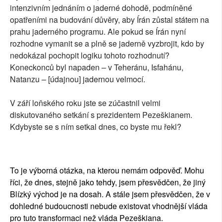
intenzivním jednáním o jaderné dohodě, podmíněné
opatřeními na budování důvěry, aby Írán zůstal státem na
prahu jaderného programu. Ale pokud se Írán nyní
rozhodne vymanit se a plně se jaderně vyzbrojit, kdo by
nedokázal pochopit logiku tohoto rozhodnutí?
Koneckonců byl napaden – v Teheránu, Isfahánu,
Natanzu – [údajnou] jadernou velmocí.
V září loňského roku jste se zúčastnil velmi
diskutovaného setkání s prezidentem Pezeškianem.
Kdybyste se s ním setkal dnes, co byste mu řekl?
To je výborná otázka, na kterou nemám odpověď. Mohu
říci, že dnes, stejně jako tehdy, jsem přesvědčen, že jiný
Blízký východ je na dosah. A stále jsem přesvědčen, že v
dohledné budoucnosti nebude existovat vhodnější vláda
pro tuto transformaci než vláda Pezeškiana.