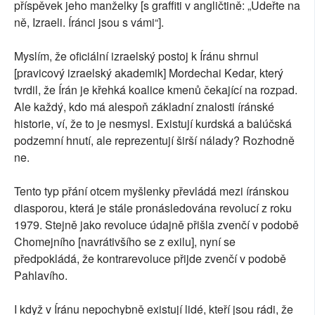
příspěvek jeho manželky [s graffiti v angličtině: „Udeřte na
ně, Izraeli. Íránci jsou s vámi“].
Myslím, že oficiální izraelský postoj k Íránu shrnul
[pravicový izraelský akademik] Mordechai Kedar, který
tvrdil, že Írán je křehká koalice kmenů čekající na rozpad.
Ale každý, kdo má alespoň základní znalosti íránské
historie, ví, že to je nesmysl. Existují kurdská a balúčská
podzemní hnutí, ale reprezentují širší nálady? Rozhodně
ne.
Tento typ přání otcem myšlenky převládá mezi íránskou
diasporou, která je stále pronásledována revolucí z roku
1979. Stejně jako revoluce údajně přišla zvenčí v podobě
Chomejního [navrátivšího se z exilu], nyní se
předpokládá, že kontrarevoluce přijde zvenčí v podobě
Pahlavího.
I když v Íránu nepochybně existují lidé, kteří jsou rádi, že