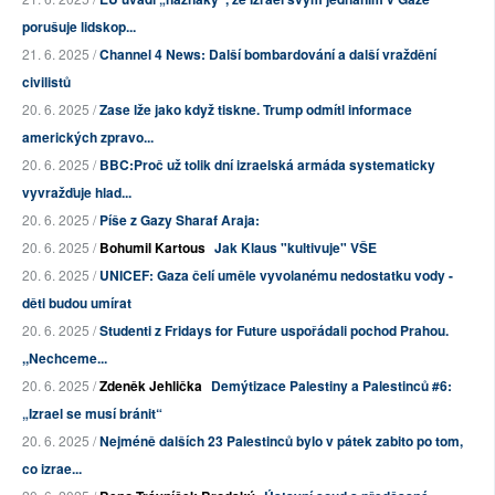
porušuje lidskop...
21. 6. 2025 /
Channel 4 News: Další bombardování a další vraždění
civilistů
20. 6. 2025 /
Zase lže jako když tiskne. Trump odmítl informace
amerických zpravo...
20. 6. 2025 /
BBC:Proč už tolik dní izraelská armáda systematicky
vyvražďuje hlad...
20. 6. 2025 /
Píše z Gazy Sharaf Araja:
20. 6. 2025 /
Bohumil Kartous
Jak Klaus "kultivuje" VŠE
20. 6. 2025 /
UNICEF: Gaza čelí uměle vyvolanému nedostatku vody -
děti budou umírat
20. 6. 2025 /
Studenti z Fridays for Future uspořádali pochod Prahou.
,,Nechceme...
20. 6. 2025 /
Zdeněk Jehlička
Demýtizace Palestiny a Palestinců #6:
„Izrael se musí bránit“
20. 6. 2025 /
Nejméně dalších 23 Palestinců bylo v pátek zabito po tom,
co izrae...