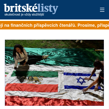
 na finančních příspěvcích čtenářů. Prosíme, přispějt
PŘIHLÁSIT
AKTUÁLNÍ VYDÁNÍ
ARCHIV
ROZHOVORY
TÉMATA
NEJČTENĚJŠÍ ZA 7 DNÍ
AUTOŘI
PŘÍSPĚVKY NA PROVOZ