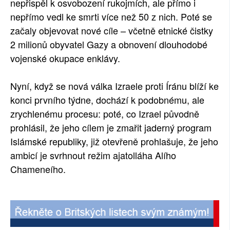
nepřispěl k osvobození rukojmích, ale přímo i
nepřímo vedl ke smrti více než 50 z nich. Poté se
začaly objevovat nové cíle – včetně etnické čistky
2 milionů obyvatel Gazy a obnovení dlouhodobé
vojenské okupace enklávy.
Nyní, když se nová válka Izraele proti Íránu blíží ke
konci prvního týdne, dochází k podobnému, ale
zrychlenému procesu: poté, co Izrael původně
prohlásil, že jeho cílem je zmařit jaderný program
Islámské republiky, již otevřeně prohlašuje, že jeho
ambicí je svrhnout režim ajatolláha Alího
Chameneího.