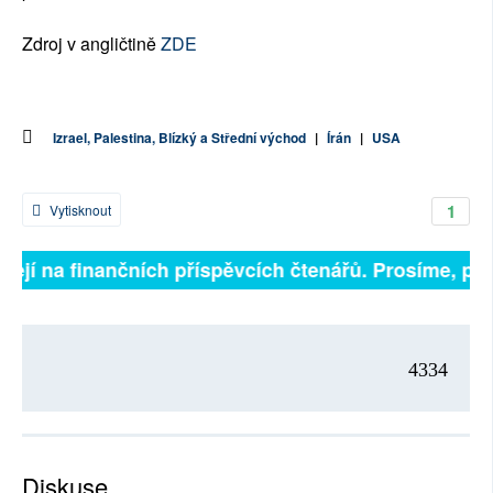
Zdroj v angličtině
ZDE
Izrael, Palestina, Blízký a Střední východ
|
Írán
|
USA
1
Vytisknout
ejí na finančních příspěvcích čtenářů. Prosíme, přispě
4334
Diskuse