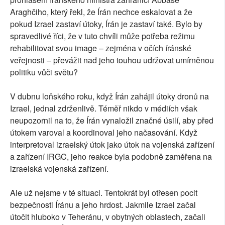
Araghčiho, který řekl, že Írán nechce eskalovat a že
pokud Izrael zastaví útoky, Írán je zastaví také. Bylo by
spravedlivé říci, že v tuto chvíli může potřeba režimu
rehabilitovat svou image – zejména v očích íránské
veřejnosti – převážit nad jeho touhou udržovat umírněnou
politiku vůči světu?
V dubnu loňského roku, když Írán zahájil útoky dronů na
Izrael, jednal zdrženlivě. Téměř nikdo v médiích však
neupozornil na to, že Írán vynaložil značné úsilí, aby před
útokem varoval a koordinoval jeho načasování. Když
interpretoval izraelský útok jako útok na vojenská zařízení
a zařízení IRGC, jeho reakce byla podobně zaměřena na
izraelská vojenská zařízení.
Ale už nejsme v té situaci. Tentokrát byl otřesen pocit
bezpečnosti Íránu a jeho hrdost. Jakmile Izrael začal
útočit hluboko v Teheránu, v obytných oblastech, začali