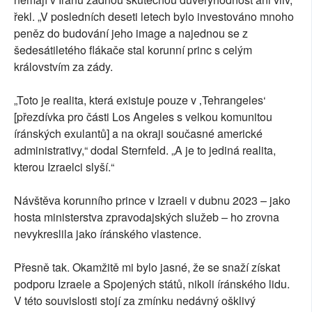
řekl. „V posledních deseti letech bylo investováno mnoho
peněz do budování jeho image a najednou se z
šedesátiletého flákače stal korunní princ s celým
královstvím za zády.
„Toto je realita, která existuje pouze v ‚Tehrangeles‘
[přezdívka pro části Los Angeles s velkou komunitou
íránských exulantů] a na okraji současné americké
administrativy,“ dodal Sternfeld. „A je to jediná realita,
kterou Izraelci slyší.“
Návštěva korunního prince v Izraeli v dubnu 2023 – jako
hosta ministerstva zpravodajských služeb – ho zrovna
nevykreslila jako íránského vlastence.
Přesně tak. Okamžitě mi bylo jasné, že se snaží získat
podporu Izraele a Spojených států, nikoli íránského lidu.
V této souvislosti stojí za zmínku nedávný ošklivý