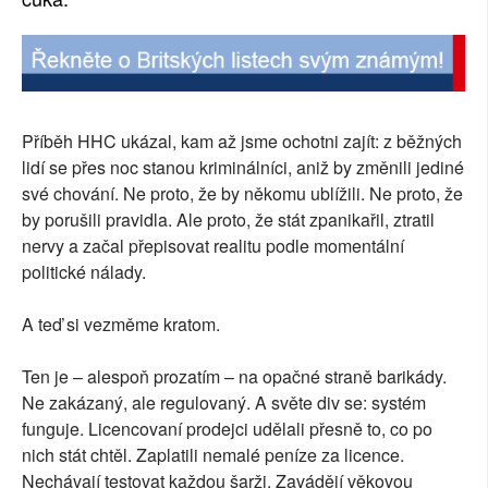
Příběh HHC ukázal, kam až jsme ochotni zajít: z běžných
lidí se přes noc stanou kriminálníci, aniž by změnili jediné
své chování. Ne proto, že by někomu ublížili. Ne proto, že
by porušili pravidla. Ale proto, že stát zpanikařil, ztratil
nervy a začal přepisovat realitu podle momentální
politické nálady.
A teď si vezměme kratom.
Ten je – alespoň prozatím – na opačné straně barikády.
Ne zakázaný, ale regulovaný. A světe div se: systém
funguje. Licencovaní prodejci udělali přesně to, co po
nich stát chtěl. Zaplatili nemalé peníze za licence.
Nechávají testovat každou šarži. Zavádějí věkovou