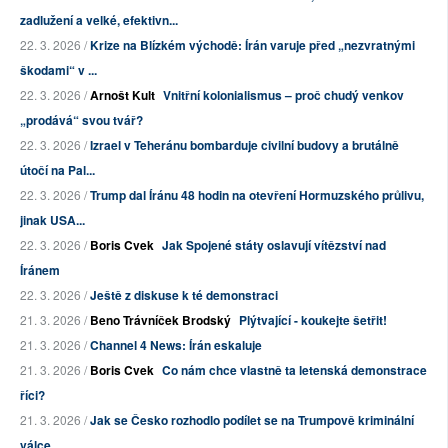
zadlužení a velké, efektivn...
22. 3. 2026 /
Krize na Blízkém východě: Írán varuje před „nezvratnými
škodami“ v ...
22. 3. 2026 /
Arnošt Kult
Vnitřní kolonialismus – proč chudý venkov
„prodává“ svou tvář?
22. 3. 2026 /
Izrael v Teheránu bombarduje civilní budovy a brutálně
útočí na Pal...
22. 3. 2026 /
Trump dal Íránu 48 hodin na otevření Hormuzského průlivu,
jinak USA...
22. 3. 2026 /
Boris Cvek
Jak Spojené státy oslavují vítězství nad
Íránem
22. 3. 2026 /
Ještě z diskuse k té demonstraci
21. 3. 2026 /
Beno Trávníček Brodský
Plýtvající - koukejte šetřit!
21. 3. 2026 /
Channel 4 News: Írán eskaluje
21. 3. 2026 /
Boris Cvek
Co nám chce vlastně ta letenská demonstrace
říci?
21. 3. 2026 /
Jak se Česko rozhodlo podílet se na Trumpově kriminální
válce