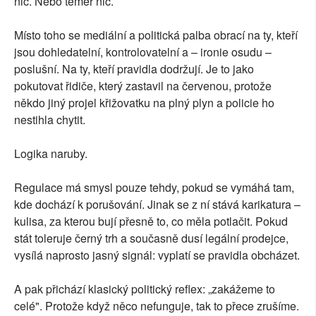
nic. Nebo téměř nic.
Místo toho se mediální a politická palba obrací na ty, kteří
jsou dohledatelní, kontrolovatelní a – ironie osudu –
poslušní. Na ty, kteří pravidla dodržují. Je to jako
pokutovat řidiče, který zastavil na červenou, protože
někdo jiný projel křižovatku na plný plyn a policie ho
nestihla chytit.
Logika naruby.
Regulace má smysl pouze tehdy, pokud se vymáhá tam,
kde dochází k porušování. Jinak se z ní stává karikatura –
kulisa, za kterou bují přesně to, co měla potlačit. Pokud
stát toleruje černý trh a současně dusí legální prodejce,
vysílá naprosto jasný signál: vyplatí se pravidla obcházet.
A pak přichází klasický politický reflex: „zakážeme to
celé". Protože když něco nefunguje, tak to přece zrušíme.