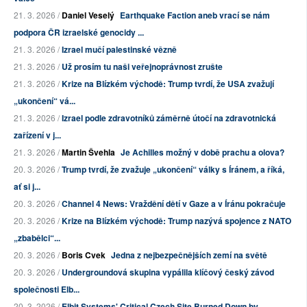
21. 3. 2026 /
Daniel Veselý
Earthquake Faction aneb vrací se nám
podpora ČR izraelské genocidy ...
21. 3. 2026 /
Izrael mučí palestinské vězně
21. 3. 2026 /
Už prosím tu naši veřejnoprávnost zrušte
21. 3. 2026 /
Krize na Blízkém východě: Trump tvrdí, že USA zvažují
„ukončení“ vá...
21. 3. 2026 /
Izrael podle zdravotníků záměrně útočí na zdravotnická
zařízení v j...
21. 3. 2026 /
Martin Švehla
Je Achilles možný v době prachu a olova?
20. 3. 2026 /
Trump tvrdí, že zvažuje „ukončení“ války s Íránem, a říká,
ať si j...
20. 3. 2026 /
Channel 4 News: Vraždění dětí v Gaze a v Íránu pokračuje
20. 3. 2026 /
Krize na Blízkém východě: Trump nazývá spojence z NATO
„zbabělci“...
20. 3. 2026 /
Boris Cvek
Jedna z nejbezpečnějších zemí na světě
20. 3. 2026 /
Undergroundová skupina vypálila klíčový český závod
společnosti Elb...
20. 3. 2026 /
Elbit Systems' Critical Czech Site Burned Down by