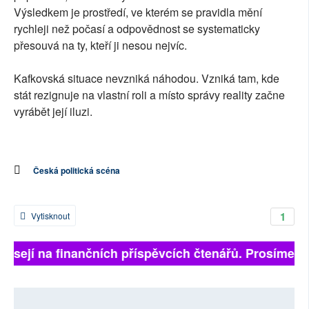
Výsledkem je prostředí, ve kterém se pravidla mění
rychleji než počasí a odpovědnost se systematicky
přesouvá na ty, kteří ji nesou nejvíc.
Kafkovská situace nevzniká náhodou. Vzniká tam, kde
stát rezignuje na vlastní roli a místo správy reality začne
vyrábět její iluzi.
Česká politická scéna
1
Vytisknout
visejí na finančních příspěvcích čtenářů. Prosíme, při