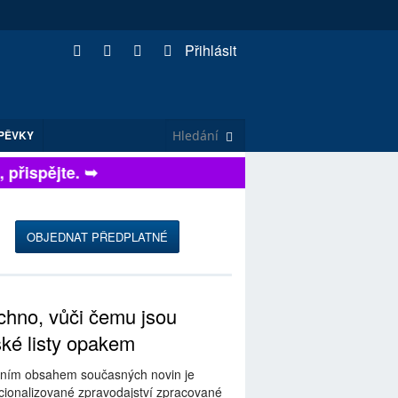
Přihlásit
PĚVKY
řispějte. ➥
OBJEDNAT PŘEDPLATNÉ
hno, vůči čemu jsou
ské listy opakem
ním obsahem současných novin je
ionalizované zpravodajství zpracované