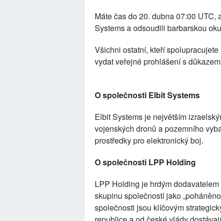
Máte čas do 20. dubna 07:00 UTC, ab
Systems a odsoudili barbarskou okup
Všichni ostatní, kteří spolupracujet
vydat veřejné prohlášení s důkazem, 
O společnosti Elbit Systems
Elbit Systems je největším izraelský
vojenských dronů a pozemního vybav
prostředky pro elektronický boj.
O společnosti LPP Holding
LPP Holding je hrdým dodavatelem z
skupinu společností jako „poháněnou
společnosti jsou klíčovým strategic
republice a od české vlády dostávají