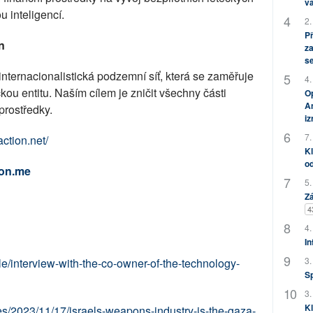
vá
 inteligencí.
2.
P
n
za
s
nternacionalistická podzemní síť, která se zaměřuje
4.
ickou entitu. Naším cílem je zničit všechny části
Op
Am
prostředky.
i
7.
action.net/
Kl
od
ton.me
5.
Zá
4
4.
In
3.
le/interview-with-the-co-owner-of-the-technology-
S
3.
Kl
es/2023/11/17/israels-weapons-industry-is-the-gaza-