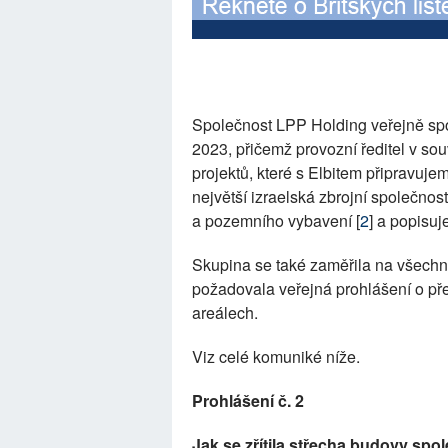
Společnost LPP Holding veřejně spol
2023, přičemž provozní ředitel v sou
projektů, které s Elbitem připravujem
největší izraelská zbrojní společnost
a pozemního vybavení [
2
] a popisuj
Skupina se také zaměřila na všechny
požadovala veřejná prohlášení o pře
areálech.
Viz celé komuniké níže.
Prohlášení č. 2
Jak se zřítila střecha budovy společ