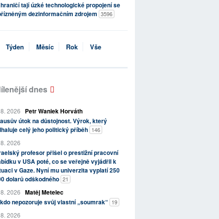
hraničí tají úzké technologické propojení se
přízněným dezinformačním zdrojem
3596
Týden
Měsíc
Rok
Vše
ílenější dnes
 8. 2026
Petr Waniek Horváth
ausův útok na důstojnost. Výrok, který
haluje celý jeho politický příběh
146
 8. 2026
raelský profesor přišel o prestižní pracovní
bídku v USA poté, co se veřejně vyjádřil k
tuaci v Gaze. Nyní mu univerzita vyplatí 250
00 dolarů odškodného
21
 8. 2026
Matěj Metelec
kdo nepozoruje svůj vlastní „soumrak“
19
 8. 2026