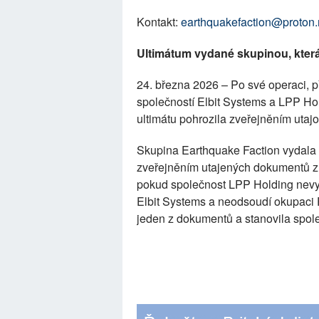
Kontakt:
earthquakefaction@proton
Ultimátum vydané skupinou, která
24. března 2026 – Po své operaci, př
společností Elbit Systems a LPP Hol
ultimátu pohrozila zveřejněním uta
Skupina Earthquake Faction vydala 
zveřejněním utajených dokumentů zí
pokud společnost LPP Holding nevyd
Elbit Systems a neodsoudí okupaci 
jeden z dokumentů a stanovila spol