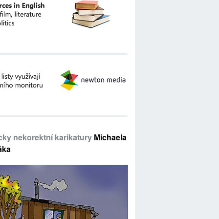
icky nekorektní karikatury
Michaela
áka