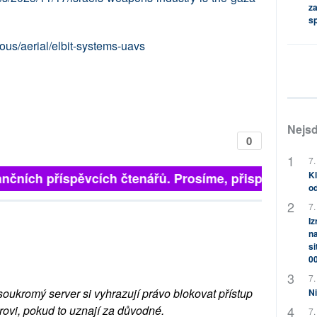
za
s
ous/aerial/elbit-systems-uavs
Nejsd
0
7.
Kl
nčních příspěvcích čtenářů. Prosíme, přispějte. ➥
od
7.
Iz
na
si
0
7.
soukromý server si vyhrazují právo blokovat přístup
Ni
rovi, pokud to uznají za důvodné.
7.