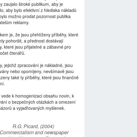
by zaujalo široké publikum, aby je
lo, aby bylo efektivní z hlediska nákladů
bylo možno prodat pozornost publika
telům reklamy.
kem je, že jsou přehlíženy příběhy, které
ly pohoršit, a přednost dostávají
y, které jsou přijatelné a zábavné pro
počet čtenářů.
y, jejichž zpracování je nákladné, jsou
vány nebo opomíjeny, nevšímavě jsou
zeny také ty příběhy, které jsou finančně
ní.
 vede k homogenizaci obsahu novin, k
vání o bezpečných otázkách a omezení
názorů a vyjadřovaných myšlenek.
R.G. Picard, (2004)
“Commercialism and newspaper