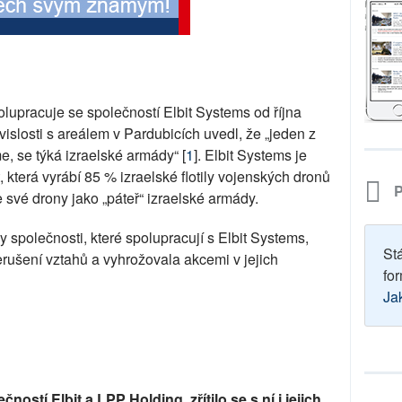
upracuje se společností Elbit Systems od října
vislosti s areálem v Pardubicích uvedl, že „jeden z
e, se týká izraelské armády“ [
1
]. Elbit Systems je
, která vyrábí 85 % izraelské flotily vojenských dronů
P
e své drony jako „páteř“ izraelské armády.
 společnosti, které spolupracují s Elbit Systems,
St
rušení vztahů a vyhrožovala akcemi v jejich
for
Ja
ností Elbit a LPP Holding, zřítilo se s ní i jejich