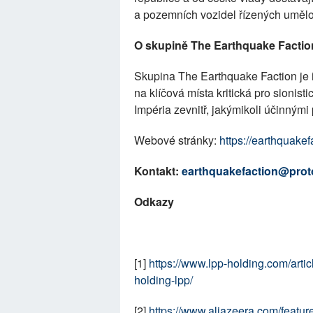
a pozemních vozidel řízených umělou
O skupině The Earthquake Factio
Skupina The Earthquake Faction je i
na klíčová místa kritická pro sionist
Impéria zevnitř, jakýmikoli účinnými 
Webové stránky:
https://earthquakef
Kontakt:
earthquakefaction@pro
Odkazy
[1]
https://www.lpp-holding.com/artic
holding-lpp/
[2]
https://www.aljazeera.com/featur