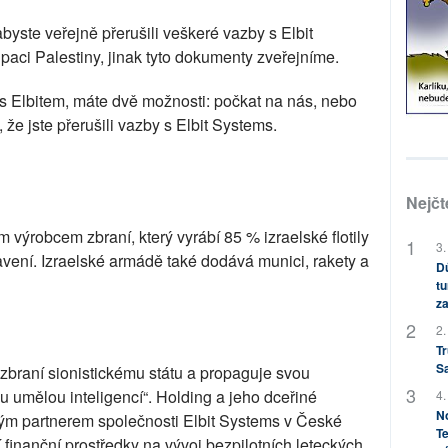
yste veřejně přerušili veškeré vazby s Elbit
aci Palestiny, jinak tyto dokumenty zveřejníme.
e s Elbitem, máte dvě možnosti: počkat na nás, nebo
že jste přerušili vazby s Elbit Systems.
Nejčt
m výrobcem zbraní, který vyrábí 85 % izraelské flotily
3.
ení. Izraelské armádě také dodává munici, rakety a
Dů
tu
za
2.
Tr
S
braní sionistickému státu a propaguje svou
 umělou inteligencí“. Holding a jeho dceřiné
4.
No
kým partnerem společnosti Elbit Systems v České
Te
 finanční prostředky na vývoj bezpilotních leteckých