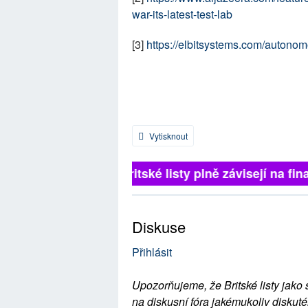
war-its-latest-test-lab
[3]
https://elbitsystems.com/autonom
Vytisknout
Britské listy plně závisejí na fina
Diskuse
Přihlásit
Upozorňujeme, že Britské listy jako 
na diskusní fóra jakémukoliv diskuté