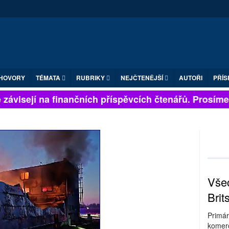
HOVORY
TÉMATA
RUBRIKY
NEJČTENĚJŠÍ
AUTOŘI
PŘÍS
závisejí na finančních příspěvcích čtenářů. Prosíme, p
Všec
Brit
Primár
komerc