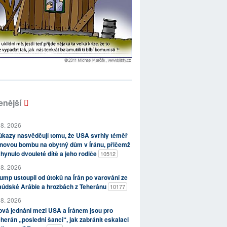
enější
 8. 2026
kazy nasvědčují tomu, že USA svrhly téměř
novou bombu na obytný dům v Íránu, přičemž
hynulo dvouleté dítě a jeho rodiče
10512
 8. 2026
ump ustoupil od útoků na Írán po varování ze
aúdské Arábie a hrozbách z Teheránu
10177
 8. 2026
vá jednání mezi USA a Íránem jsou pro
herán „poslední šancí“, jak zabránit eskalaci