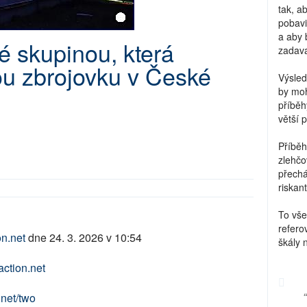
tak, a
pobavi
a aby 
 skupinou, která
zadava
kou zbrojovku v České
Výsled
by moh
příběh
větší 
Příběh
zlehčo
přechá
riskant
To vše
refero
n.net
dne 24. 3. 2026 v 10:54
škály 
action.net
.net/two