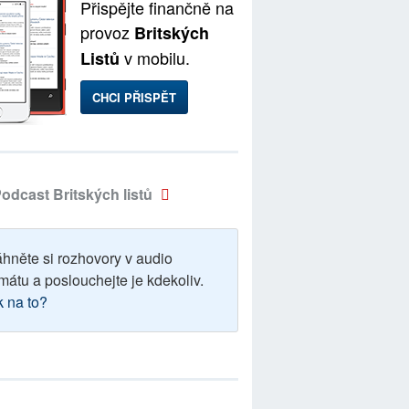
Přispějte finančně na
provoz
Britských
v mobilu.
Listů
CHCI PŘISPĚT
odcast Britských listů
áhněte si rozhovory v audio
mátu a poslouchejte je kdekoliv.
k na to?