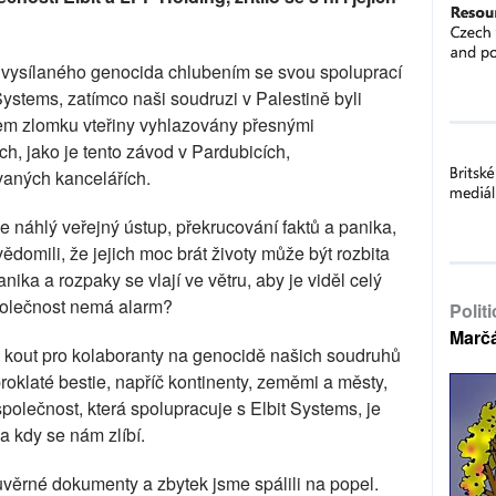
ě vysílaného genocida chlubením se svou spoluprací
ystems, zatímco naši soudruzi v Palestině byli
hem zlomku vteřiny vyhlazovány přesnými
h, jako je tento závod v Pardubicích,
vaných kancelářích.
e náhlý veřejný ústup, překrucování faktů a panika,
vědomili, že jejich moc brát životy může být rozbita
ika a rozpaky se vlají ve větru, aby je viděl celý
polečnost nemá alarm?
Polit
Marč
ý kout pro kolaboranty na genocidě našich soudruhů
proklaté bestie, napříč kontinenty, zeměmi a městy,
polečnost, která spolupracuje s Elbit Systems, je
a kdy se nám zlíbí.
věrné dokumenty a zbytek jsme spálili na popel.