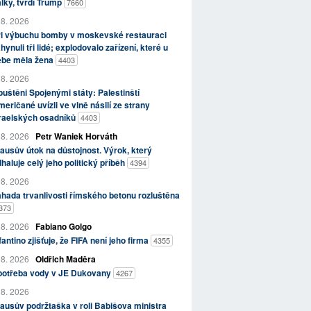
lky, tvrdí Trump
7660
 8. 2026
ři výbuchu bomby v moskevské restauraci
hynuli tři lidé; explodovalo zařízení, které u
ebe měla žena
4403
 8. 2026
uštěni Spojenými státy: Palestinští
eričané uvízli ve vlně násilí ze strany
zraelských osadníků
4403
 8. 2026
Petr Waniek Horváth
ausův útok na důstojnost. Výrok, který
haluje celý jeho politický příběh
4394
 8. 2026
hada trvanlivosti římského betonu rozluštěna
373
 8. 2026
Fabiano Golgo
fantino zjišťuje, že FIFA není jeho firma
4355
 8. 2026
Oldřich Maděra
potřeba vody v JE Dukovany
4267
 8. 2026
ausův podržtaška v roli Babišova ministra