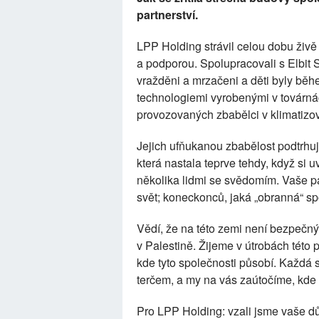
partnerství.
LPP Holding strávil celou dobu živ
a podporou. Spolupracovali s Elbit S
vražděni a mrzačeni a děti byly bě
technologiemi vyrobenými v továrnác
provozovaných zbabělci v klimatizo
Jejich ufňukanou zbabělost podtrhuj
která nastala teprve tehdy, když si u
několika lidmi se svědomím. Vaše pan
svět; koneckonců, jaká „obranná“ s
Vědí, že na této zemi není bezpečn
v Palestině. Žijeme v útrobách této 
kde tyto společnosti působí. Každá s
terčem, a my na vás zaútočíme, kde 
Pro LPP Holding: vzali jsme vaše dů