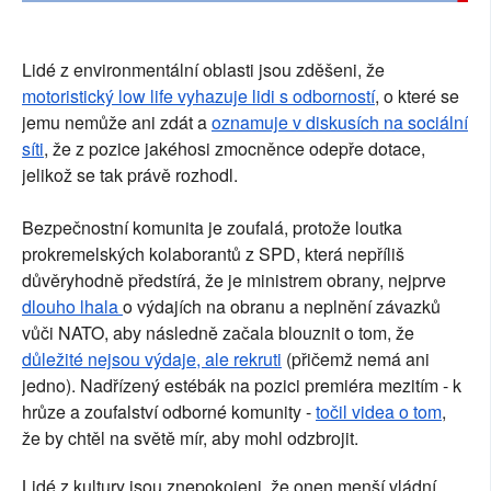
Lidé z environmentální oblasti jsou zděšeni, že 
motoristický low life vyhazuje lidi s odborností
, o které se 
jemu nemůže ani zdát a 
oznamuje v diskusích na sociální 
síti
, že z pozice jakéhosi zmocněnce odepře dotace, 
jelikož se tak právě rozhodl.
Bezpečnostní komunita je zoufalá, protože loutka 
prokremelských kolaborantů z SPD, která nepříliš 
důvěryhodně předstírá, že je ministrem obrany, nejprve 
dlouho lhala 
o výdajích na obranu a neplnění závazků 
vůči NATO, aby následně začala blouznit o tom, že 
důležité nejsou výdaje, ale rekruti
 (přičemž nemá ani 
jedno). Nadřízený estébák na pozici premiéra mezitím - k 
hrůze a zoufalství odborné komunity - 
točil videa o tom
, 
že by chtěl na světě mír, aby mohl odzbrojit.
Lidé z kultury jsou znepokojeni, že onen menší vládní 