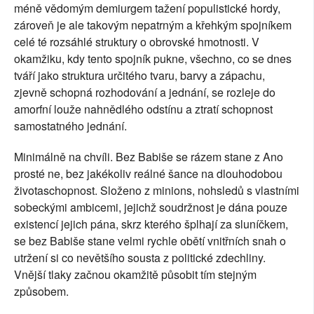
méně vědomým demiurgem tažení populistické hordy, 
zároveň je ale takovým nepatrným a křehkým spojníkem 
celé té rozsáhlé struktury o obrovské hmotnosti. V 
okamžiku, kdy tento spojník pukne, všechno, co se dnes 
tváří jako struktura určitého tvaru, barvy a zápachu, 
zjevně schopná rozhodování a jednání, se rozleje do 
amorfní louže nahnědlého odstínu a ztratí schopnost 
samostatného jednání.
Minimálně na chvíli. Bez Babiše se rázem stane z Ano 
prosté ne, bez jakékoliv reálné šance na dlouhodobou 
životaschopnost. Složeno z minions, nohsledů s vlastními 
sobeckými ambicemi, jejichž soudržnost je dána pouze 
existencí jejich pána, skrz kterého šplhají za sluníčkem, 
se bez Babiše stane velmi rychle obětí vnitřních snah o 
utržení si co nevětšího sousta z politické zdechliny. 
Vnější tlaky začnou okamžitě působit tím stejným 
způsobem.