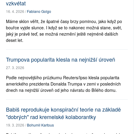
vzkvétat
16. 4. 2026 /
Fabiano Golgo
Máme sklon věřit, že špatné časy brzy pominou, jako když po
bouřce vyjde slunce. I když se to nakonec možná stane, svět,
jaký je právě teď, se možná nezmění ještě nejméně dalších
deset let.
Trumpova popularita klesla na nejnižší úroveň
27. 3. 2026
Podle nejnovějšího průzkumu Reuters/Ipso klesla popularita
amerického prezidenta Donalda Trumpa v zemi v posledních
dnech na nejnižší úroveň od jeho návratu do Bílého domu.
Babiš reprodukuje konspirační teorie na základě
"dobrých" rad kremelské kolaborantky
19. 3. 2026 /
Bohumil Kartous