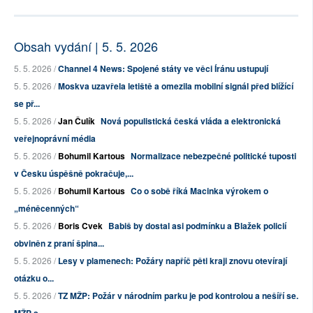
Obsah vydání | 5. 5. 2026
5. 5. 2026 /
Channel 4 News: Spojené státy ve věci Íránu ustupují
5. 5. 2026 /
Moskva uzavřela letiště a omezila mobilní signál před blížící
se př...
5. 5. 2026 /
Jan Čulík
Nová populistická česká vláda a elektronická
veřejnoprávní média
5. 5. 2026 /
Bohumil Kartous
Normalizace nebezpečné politické tuposti
v Česku úspěšně pokračuje,...
5. 5. 2026 /
Bohumil Kartous
Co o sobě říká Macinka výrokem o
„méněcenných“
5. 5. 2026 /
Boris Cvek
Babiš by dostal asi podmínku a Blažek policií
obviněn z praní špina...
5. 5. 2026 /
Lesy v plamenech: Požáry napříč pěti kraji znovu otevírají
otázku o...
5. 5. 2026 /
TZ MŽP: Požár v národním parku je pod kontrolou a nešíří se.
MŽP s ...