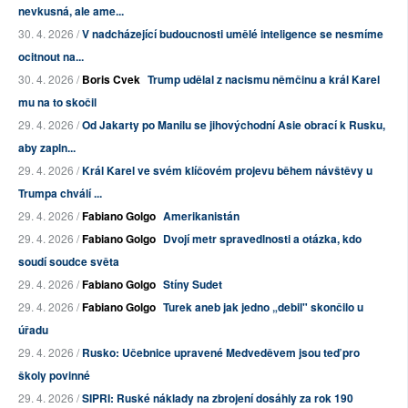
nevkusná, ale ame...
30. 4. 2026 /
V nadcházející budoucnosti umělé inteligence se nesmíme
ocitnout na...
30. 4. 2026 /
Boris Cvek
Trump udělal z nacismu němčinu a král Karel
mu na to skočil
29. 4. 2026 /
Od Jakarty po Manilu se jihovýchodní Asie obrací k Rusku,
aby zapln...
29. 4. 2026 /
Král Karel ve svém klíčovém projevu během návštěvy u
Trumpa chválí ...
29. 4. 2026 /
Fabiano Golgo
Amerikanistán
29. 4. 2026 /
Fabiano Golgo
Dvojí metr spravedlnosti a otázka, kdo
soudí soudce světa
29. 4. 2026 /
Fabiano Golgo
Stíny Sudet
29. 4. 2026 /
Fabiano Golgo
Turek aneb jak jedno „debil" skončilo u
úřadu
29. 4. 2026 /
Rusko: Učebnice upravené Medveděvem jsou teď pro
školy povinné
29. 4. 2026 /
SIPRI: Ruské náklady na zbrojení dosáhly za rok 190