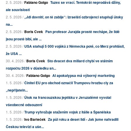
2. 5. 2026 /
Fabiano Golgo
Tuzex se vrací. Tentokrát neprodává džíny,
ale souvislosti
2. 5. 2026 /
„Jdi dovnitř, on tě zabije“: Izraelští ozbrojenci stupňují útoky
na...
2. 5. 2026 /
Boris Cvek
Pan profesor Jurajda prostě nechápe, že lidé
jsou prostě blbí, ale ...
2. 5. 2026 /
USA stahují 5 000 vojáků z Německa poté, co Merz prohlásil,
že USA ...
30. 4. 2026 /
Boris Cvek
Sto dvacet dva miliard chybí ve státním
rozpočtu 2026 v důsledku sn...
30. 4. 2026 /
Fabiano Golgo
AI apokalypsa má výborný marketing
1. 5. 2026 /
Činitel EU pro obchod označil Trumpovu hrozbu cly za
„nepřijateln...
1. 5. 2026 /
Útok na francouzskou jeptišku v Jeruzalémě vyvolal
všeobecné odsouzení
1. 5. 2026 /
Trump vyhrožuje stažením vojsk z Itálie a Španělska
1. 5. 2026 /
Ivo Barteček
Za půl roku a deset lidí - Jak jsme nahradili
Českou televizi a uše...