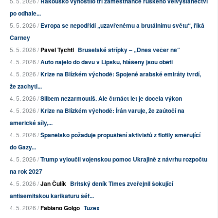
5. 5. 2026 /
Rakousko vyhostilo tři zaměstnance ruského velvyslanectví
po odhale...
5. 5. 2026 /
Evropa se nepodřídí „uzavřenému a brutálnímu světu“, říká
Carney
5. 5. 2026 /
Pavel Tychtl
Bruselské střípky – „Dnes večer ne“
4. 5. 2026 /
Auto najelo do davu v Lipsku, hlášeny jsou oběti
4. 5. 2026 /
Krize na Blízkém východě: Spojené arabské emiráty tvrdí,
že zachyti...
4. 5. 2026 /
Slibem nezarmoutíš. Ale čtrnáct let je docela výkon
4. 5. 2026 /
Krize na Blízkém východě: Írán varuje, že zaútočí na
americké síly,...
4. 5. 2026 /
Španělsko požaduje propuštění aktivistů z flotily směřující
do Gazy...
4. 5. 2026 /
Trump vyloučil vojenskou pomoc Ukrajině z návrhu rozpočtu
na rok 2027
4. 5. 2026 /
Jan Čulík
Britský deník Times zveřejnil šokující
antisemitskou karikaturu šéf...
4. 5. 2026 /
Fabiano Golgo
Tuzex