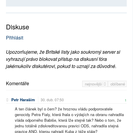
Diskuse
Přihlásit
Upozorňujeme, že Britské listy jako soukromý server si
vyhrazují právo blokovat přístup na diskusní fóra
jakémukoliv diskutérovi, pokud to uznají za důvodné.
Komentáře
nejnovější
oblíbené
Petr Haraším
30. dub. 07:50
1
A ten článek byl o čem? že hroznou vládu podporovatele
genocidy Petra Fialy, která lhala o výdajích na obranu nahradila
vláda odporného Babiše, která lže stejně tak? Nebo o tom, že
jednu totálně zdiskreditovanou pravici ODS, nahradila stejná
pravice ANO, kterou nahradí Kuba z téže stáje?