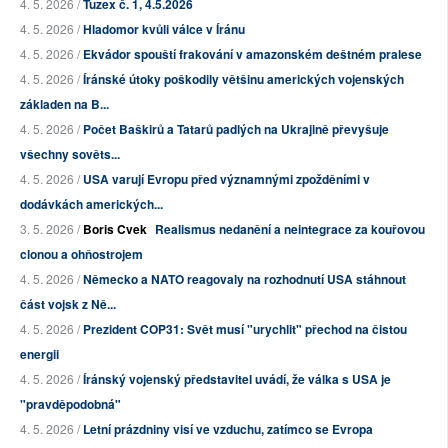
4. 5. 2026 /
Tuzex č. 1, 4.5.2026
4. 5. 2026 /
Hladomor kvůli válce v Íránu
4. 5. 2026 /
Ekvádor spouští frakování v amazonském deštném pralese
4. 5. 2026 /
Íránské útoky poškodily většinu amerických vojenských
základen na B...
4. 5. 2026 /
Počet Baškirů a Tatarů padlých na Ukrajině převyšuje
všechny sověts...
4. 5. 2026 /
USA varují Evropu před významnými zpožděními v
dodávkách amerických...
3. 5. 2026 /
Boris Cvek
Realismus nedanění a neintegrace za kouřovou
clonou a ohňostrojem
4. 5. 2026 /
Německo a NATO reagovaly na rozhodnutí USA stáhnout
část vojsk z Ně...
4. 5. 2026 /
Prezident COP31: Svět musí "urychlit" přechod na čistou
energii
4. 5. 2026 /
Íránský vojenský představitel uvádí, že válka s USA je
"pravděpodobná"
4. 5. 2026 /
Letní prázdniny visí ve vzduchu, zatímco se Evropa