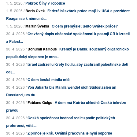
1. 5. 2026 /
Pokrok Číny v robotice
1. 5. 2026 /
Boris Cvek
Federální svátek práce mají i v USA a prezident
Reagan se k němu ně...
1. 5. 2026 /
Martin Švehla
O čem přemýšlet tento Svátek práce?
30. 4. 2026 /
Otevřený dopis občanské společnosti k postoji ČR k Izraeli
a Palest...
30. 4. 2026 /
Bohumil Kartous
Křehký je Babiš: současný oligarchicko
populistický slepenec je mno...
30. 4. 2026 /
Izrael zadržel u Kréty flotilu, aby zachránil palestinské děti
od j...
30. 4. 2026 /
O čem česká média mlčí
30. 4. 2026 /
Von Jakarta bis Manila wendet sich Südostasien an
Russland, um du...
30. 4. 2026 /
Fabiano Golgo
V čem má Kotrba ohledně České televize
pravdu
30. 4. 2026 /
Česká společnost hodnotí realitu podle politických
preferencí, větš...
30. 4. 2026 /
Z prince je král, Oválná pracovna je nyní odporně