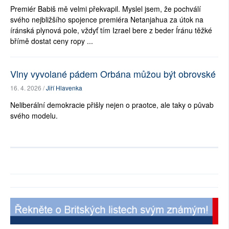
Premiér Babiš mě velmi překvapil. Myslel jsem, že pochválí
svého nejbližšího spojence premiéra Netanjahua za útok na
íránská plynová pole, vždyť tím Izrael bere z beder Íránu těžké
břímě dostat ceny ropy ...
Vlny vyvolané pádem Orbána můžou být obrovské
16. 4. 2026 /
Jiří Hlavenka
Neliberální demokracie přišly nejen o praotce, ale taky o půvab
svého modelu.