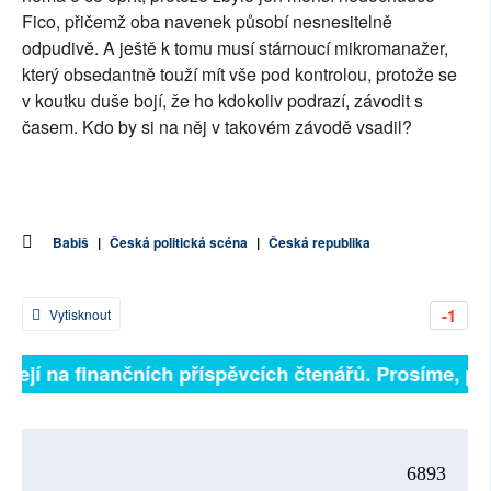
Fico, přičemž oba navenek působí nesnesitelně 
odpudivě. A ještě k tomu musí stárnoucí mikromanažer, 
který obsedantně touží mít vše pod kontrolou, protože se 
v koutku duše bojí, že ho kdokoliv podrazí, závodit s 
časem. Kdo by si na něj v takovém závodě vsadil?
Babiš
|
Česká politická scéna
|
Česká republika
-1
Vytisknout
sejí na finančních příspěvcích čtenářů. Prosíme, přisp
6893