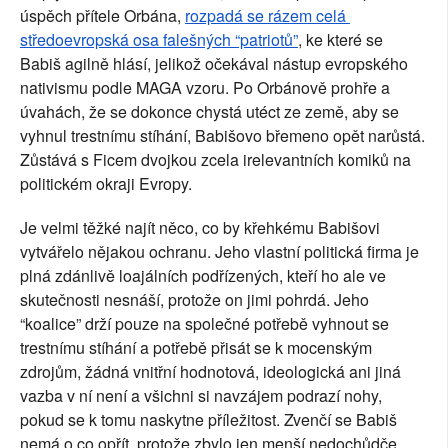
úspěch přítele Orbána, 
rozpadá se rázem celá 
středoevropská osa falešných “patriotů”
, ke které se 
Babiš agilně hlásí, jelikož očekával nástup evropského 
nativismu podle MAGA vzoru. Po Orbánově prohře a 
úvahách, že se dokonce chystá utéct ze země, aby se 
vyhnul trestnímu stíhání, Babišovo břemeno opět narůstá. 
Zůstává s Ficem dvojkou zcela irelevantních komiků na 
politickém okraji Evropy.
Je velmi těžké najít něco, co by křehkému Babišovi 
vytvářelo nějakou ochranu. Jeho vlastní politická firma je 
plná zdánlivě loajálních podřízených, kteří ho ale ve 
skutečnosti nesnáší, protože on jimi pohrdá. Jeho 
“koalice” drží pouze na společné potřebě vyhnout se 
trestnímu stíhání a potřebě přisát se k mocenským 
zdrojům, žádná vnitřní hodnotová, ideologická ani jiná 
vazba v ní není a všichni si navzájem podrazí nohy, 
pokud se k tomu naskytne příležitost. Zvenčí se Babiš 
nemá o co opřít, protože zbylo jen menší nedochůdče 