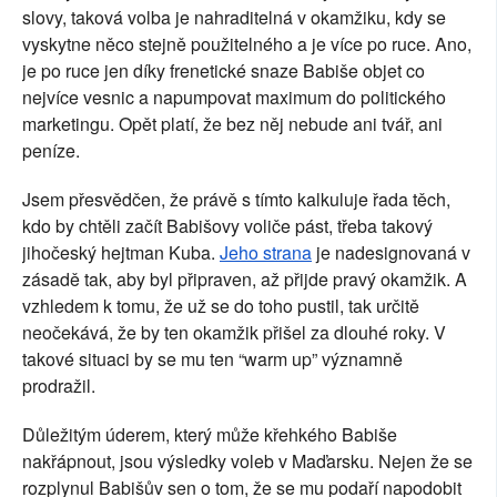
slovy, taková volba je nahraditelná v okamžiku, kdy se 
vyskytne něco stejně použitelného a je více po ruce. Ano, 
je po ruce jen díky frenetické snaze Babiše objet co 
nejvíce vesnic a napumpovat maximum do politického 
marketingu. Opět platí, že bez něj nebude ani tvář, ani 
peníze.
Jsem přesvědčen, že právě s tímto kalkuluje řada těch, 
kdo by chtěli začít Babišovy voliče pást, třeba takový 
jihočeský hejtman Kuba. 
Jeho strana
 je nadesignovaná v 
zásadě tak, aby byl připraven, až přijde pravý okamžik. A 
vzhledem k tomu, že už se do toho pustil, tak určitě 
neočekává, že by ten okamžik přišel za dlouhé roky. V 
takové situaci by se mu ten “warm up” významně 
prodražil. 
Důležitým úderem, který může křehkého Babiše 
nakřápnout, jsou výsledky voleb v Maďarsku. Nejen že se 
rozplynul Babišův sen o tom, že se mu podaří napodobit 