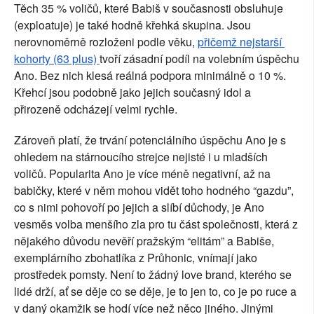
Těch 35 % voličů, které Babiš v současnosti obsluhuje 
(exploatuje) je také hodně křehká skupina. Jsou 
nerovnoměrně rozloženi podle věku, 
přičemž nejstarší 
kohorty (63 plus) 
tvoří zásadní podíl na volebním úspěchu 
Ano. Bez nich klesá reálná podpora minimálně o 10 %. 
Křehcí jsou podobně jako jejich současný idol a 
přirozeně odcházejí velmi rychle.
Zároveň platí, že trvání potenciálního úspěchu Ano je s 
ohledem na stárnoucího strejce nejisté i u mladších 
voličů. Popularita Ano je více méně negativní, až na 
babičky, které v něm mohou vidět toho hodného “gazdu”, 
co s nimi pohovoří po jejich a slíbí důchody, je Ano 
vesměs volba menšího zla pro tu část společnosti, která z 
nějakého důvodu nevěří pražským “elitám” a Babiše, 
exemplárního zbohatlíka z Průhonic, vnímají jako 
prostředek pomsty. Není to žádný love brand, kterého se 
lidé drží, ať se děje co se děje, je to jen to, co je po ruce a 
v daný okamžik se hodí více než něco jiného. Jinými 