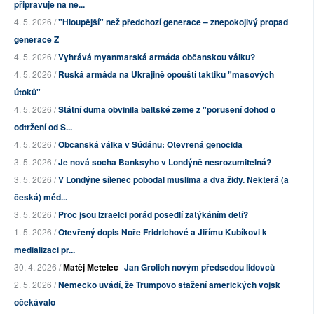
připravuje na ne...
4. 5. 2026 /
"Hloupější" než předchozí generace – znepokojivý propad
generace Z
4. 5. 2026 /
Vyhrává myanmarská armáda občanskou válku?
4. 5. 2026 /
Ruská armáda na Ukrajině opouští taktiku "masových
útoků"
4. 5. 2026 /
Státní duma obvinila baltské země z "porušení dohod o
odtržení od S...
4. 5. 2026 /
Občanská válka v Súdánu: Otevřená genocida
3. 5. 2026 /
Je nová socha Banksyho v Londýně nesrozumitelná?
3. 5. 2026 /
V Londýně šílenec pobodal muslima a dva židy. Některá (a
česká) méd...
3. 5. 2026 /
Proč jsou Izraelci pořád posedlí zatýkáním dětí?
1. 5. 2026 /
Otevřený dopis Noře Fridrichové a Jiřímu Kubíkovi k
medializaci př...
30. 4. 2026 /
Matěj Metelec
Jan Grolich novým předsedou lidovců
2. 5. 2026 /
Německo uvádí, že Trumpovo stažení amerických vojsk
očekávalo