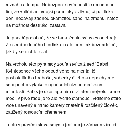
rozsahu a tempu. Nebezpečí nevratnosti je umocněno 
tím, že vnitřní ani vnější podmínky ovlivňující politické 
dění nedávají žádnou okamžitou šanci na změnu, natož 
na možnost destrukci zastavit.
Je pravděpodobné, že se řada těchto svinstev odehraje. 
Ze střednědobého hlediska to ale není tak beznadějné, 
jak by se mohlo zdát.
Na vrcholu této pyramidy zoufalství totiž sedí Babiš. 
Kvintesence všeho odpudivého na mentalitě 
posttotalitního hraboše, sobecky čilého a nepochybně 
schopného vykuka s oportunisticky normalizační 
minulostí. Babiš je sice legálním držitelem největší porce 
moci, v prvé řadě je to ale rychle stárnoucí, viditelně stále 
více unavený a mimo kamery znatelně rozčilený člověk, 
zatížený rostoucím břemenem. 
Tento v pravém slova smyslu jedinec je zároveň více či 