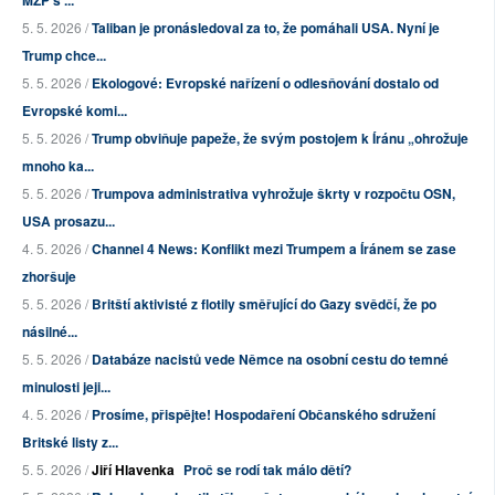
5. 5. 2026 /
Taliban je pronásledoval za to, že pomáhali USA. Nyní je
Trump chce...
5. 5. 2026 /
Ekologové: Evropské nařízení o odlesňování dostalo od
Evropské komi...
5. 5. 2026 /
Trump obviňuje papeže, že svým postojem k Íránu „ohrožuje
mnoho ka...
5. 5. 2026 /
Trumpova administrativa vyhrožuje škrty v rozpočtu OSN,
USA prosazu...
4. 5. 2026 /
Channel 4 News: Konflikt mezi Trumpem a Íránem se zase
zhoršuje
5. 5. 2026 /
Britští aktivisté z flotily směřující do Gazy svědčí, že po
násilné...
5. 5. 2026 /
Databáze nacistů vede Němce na osobní cestu do temné
minulosti jeji...
4. 5. 2026 /
Prosíme, přispějte! Hospodaření Občanského sdružení
Britské listy z...
5. 5. 2026 /
Jiří Hlavenka
Proč se rodí tak málo dětí?