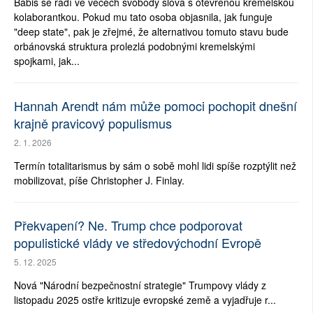
Babiš se radí ve věcech svobody slova s otevřenou kremelskou
kolaborantkou. Pokud mu tato osoba objasnila, jak funguje
"deep state", pak je zřejmé, že alternativou tomuto stavu bude
orbánovská struktura prolezlá podobnými kremelskými
spojkami, jak...
Hannah Arendt nám může pomoci pochopit dnešní
krajně pravicový populismus
2. 1. 2026
Termín totalitarismus by sám o sobě mohl lidi spíše rozptýlit než
mobilizovat, píše Christopher J. Finlay.
Překvapení? Ne. Trump chce podporovat
populistické vlády ve středovýchodní Evropě
5. 12. 2025
Nová "Národní bezpečnostní strategie" Trumpovy vlády z
listopadu 2025 ostře kritizuje evropské země a vyjadřuje r...