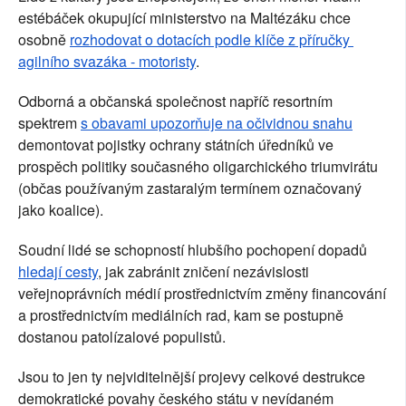
estébáček okupující ministerstvo na Maltézáku chce 
osobně 
rozhodovat o dotacích podle klíče z příručky 
agilního svazáka - motoristy
.
Odborná a občanská společnost napříč resortním 
spektrem 
s obavami upozorňuje na očividnou snahu
demontovat pojistky ochrany státních úředníků ve 
prospěch politiky současného oligarchického triumvirátu 
(občas používaným zastaralým termínem označovaný 
jako koalice).
Soudní lidé se schopností hlubšího pochopení dopadů 
hledají cesty
, jak zabránit zničení nezávislosti 
veřejnoprávních médií prostřednictvím změny financování 
a prostřednictvím mediálních rad, kam se postupně 
dostanou patolízalové populistů.
Jsou to jen ty nejviditelnější projevy celkové destrukce 
demokratické povahy českého státu v nevídaném 