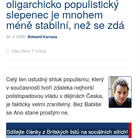
oligarchicko populistický
SOCIÁLNÍ SÍTĚ
slepenec je mnohem
méně stabilní, než se zdá
RUBRIKY
PLNÁ VERZE STRÁNEK
30. 4. 2026 /
Bohumil Kartous
čas čtení 7 minut
Celý ten ostudný shluk populismu, který 
v současnosti tvoří zdaleka nejhorší 
polistopadovou vládu v dějinách Česka, 
je fakticky velmi zranitelný. Bez Babiše 
se Ano stane prostým ne.