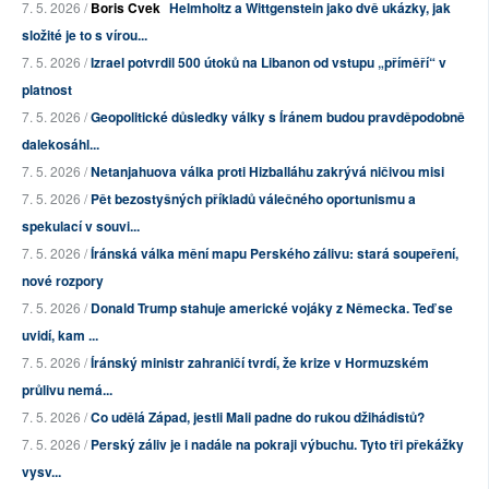
7. 5. 2026 /
Boris Cvek
Helmholtz a Wittgenstein jako dvě ukázky, jak
složité je to s vírou...
7. 5. 2026 /
Izrael potvrdil 500 útoků na Libanon od vstupu „příměří“ v
platnost
7. 5. 2026 /
Geopolitické důsledky války s Íránem budou pravděpodobně
dalekosáhl...
7. 5. 2026 /
Netanjahuova válka proti Hizballáhu zakrývá ničivou misi
7. 5. 2026 /
Pět bezostyšných příkladů válečného oportunismu a
spekulací v souvi...
7. 5. 2026 /
Íránská válka mění mapu Perského zálivu: stará soupeření,
nové rozpory
7. 5. 2026 /
Donald Trump stahuje americké vojáky z Německa. Teď se
uvidí, kam ...
7. 5. 2026 /
Íránský ministr zahraničí tvrdí, že krize v Hormuzském
průlivu nemá...
7. 5. 2026 /
Co udělá Západ, jestli Mali padne do rukou džihádistů?
7. 5. 2026 /
Perský záliv je i nadále na pokraji výbuchu. Tyto tři překážky
vysv...