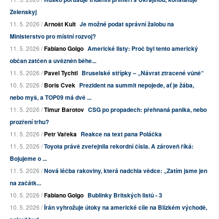
Zelenskyj
11. 5. 2026 /
Arnošt Kult
Je možné podat správní žalobu na
Ministerstvo pro místní rozvoj?
11. 5. 2026 /
Fabiano Golgo
Americké listy: Proč byl tento americký
občan zatčen a uvězněn běhe...
11. 5. 2026 /
Pavel Tychtl
Bruselské střípky – „Návrat ztracené vůně“
10. 5. 2026 /
Boris Cvek
Prezident na summit nepojede, ať je žába,
nebo myš, a TOP09 má dvě ...
11. 5. 2026 /
Timur Barotov
CSG po propadech: přehnaná panika, nebo
prozření trhu?
11. 5. 2026 /
Petr Vařeka
Reakce na text pana Poláčka
11. 5. 2026 /
Toyota právě zveřejnila rekordní čísla. A zároveň říká:
Bojujeme o ...
11. 5. 2026 /
Nová léčba rakoviny, která nadchla vědce: „Zatím jsme jen
na začátk...
10. 5. 2026 /
Fabiano Golgo
Bublinky Britských listů - 3
10. 5. 2026 /
Írán vyhrožuje útoky na americké cíle na Blízkém východě,