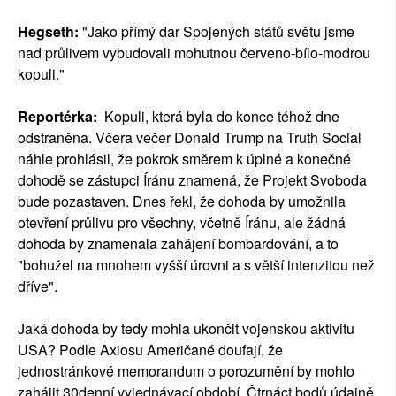
Hegseth:
"Jako přímý dar Spojených států světu jsme
nad průlivem vybudovali mohutnou červeno-bílo-modrou
kopuli."
Reportérka:
Kopuli, která byla do konce téhož dne
odstraněna. Včera večer Donald Trump na Truth Social
náhle prohlásil, že pokrok směrem k úplné a konečné
dohodě se zástupci Íránu znamená, že Projekt Svoboda
bude pozastaven. Dnes řekl, že dohoda by umožnila
otevření průlivu pro všechny, včetně Íránu, ale žádná
dohoda by znamenala zahájení bombardování, a to
"bohužel na mnohem vyšší úrovni a s větší intenzitou než
dříve".
Jaká dohoda by tedy mohla ukončit vojenskou aktivitu
USA? Podle Axiosu Američané doufají, že
jednostránkové memorandum o porozumění by mohlo
zahájit 30denní vyjednávací období. Čtrnáct bodů údajně