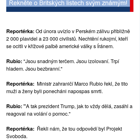
Reportérka:
Od února uvízlo v Perském zálivu přibližně
2 000 plavidel a 23 000 civilistů. Nechtění rukojmí, kteří
se ocitli v křížové palbě americké války s Íránem.
Rubio:
"Jsou snadným terčem. Jsou izolovaní. Trpí
hladem. Jsou bezbranní."
Reportérka:
Ministr zahraničí Marco Rubio řekl, že tito
muži a ženy byli ponecháni napospas smrti.
Rubio: "
A tak prezident Trump, jak to vždy dělá, zasáhl a
reagoval na volání o pomoc."
Reportérka:
Řekli nám, že tou odpovědí byl Projekt
Svoboda.