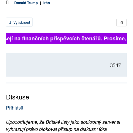
Donald Trump
|
Írán
0
Vytisknout
isejí na finančních příspěvcích čtenářů. Prosíme, přis
3547
Diskuse
Přihlásit
Upozorňujeme, že Britské listy jako soukromý server si
vyhrazují právo blokovat přístup na diskusní fóra