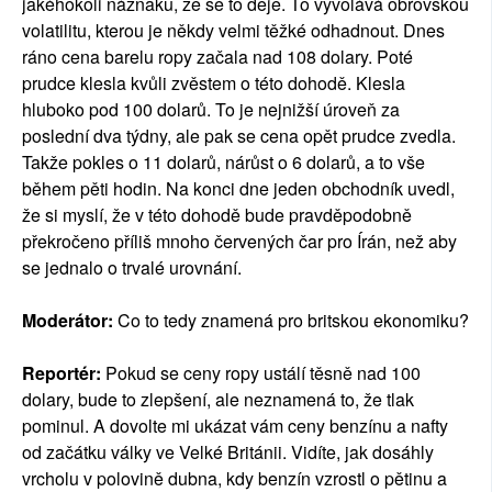
jakéhokoli náznaku, že se to děje. To vyvolává obrovskou
volatilitu, kterou je někdy velmi těžké odhadnout. Dnes
ráno cena barelu ropy začala nad 108 dolary. Poté
prudce klesla kvůli zvěstem o této dohodě. Klesla
hluboko pod 100 dolarů. To je nejnižší úroveň za
poslední dva týdny, ale pak se cena opět prudce zvedla.
Takže pokles o 11 dolarů, nárůst o 6 dolarů, a to vše
během pěti hodin. Na konci dne jeden obchodník uvedl,
že si myslí, že v této dohodě bude pravděpodobně
překročeno příliš mnoho červených čar pro Írán, než aby
se jednalo o trvalé urovnání.
Moderátor:
Co to tedy znamená pro britskou ekonomiku?
Reportér:
Pokud se ceny ropy ustálí těsně nad 100
dolary, bude to zlepšení, ale neznamená to, že tlak
pominul. A dovolte mi ukázat vám ceny benzínu a nafty
od začátku války ve Velké Británii. Vidíte, jak dosáhly
vrcholu v polovině dubna, kdy benzín vzrostl o pětinu a