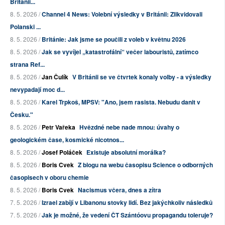
Británii...
8. 5. 2026 /
Channel 4 News: Volební výsledky v Británii: Zlikvidovali
Polanski ...
8. 5. 2026 /
Británie: Jak jsme se poučili z voleb v květnu 2026
8. 5. 2026 /
Jak se vyvíjel „katastrofální“ večer labouristů, zatímco
strana Ref...
8. 5. 2026 /
Jan Čulík
V Británii se ve čtvrtek konaly volby - a výsledky
nevypadají moc d...
8. 5. 2026 /
Karel Trpkoš, MPSV: "Ano, jsem rasista. Nebudu danit v
Česku."
8. 5. 2026 /
Petr Vařeka
Hvězdné nebe nade mnou: úvahy o
geologickém čase, kosmické nicotnos...
8. 5. 2026 /
Josef Poláček
Existuje absolutní morálka?
8. 5. 2026 /
Boris Cvek
Z blogu na webu časopisu Science o odborných
časopisech v oboru chemie
8. 5. 2026 /
Boris Cvek
Nacismus včera, dnes a zítra
7. 5. 2026 /
Izrael zabíjí v Libanonu stovky lidí. Bez jakýchkoliv následků
7. 5. 2026 /
Jak je možné, že vedení ČT Szántóovu propagandu toleruje?