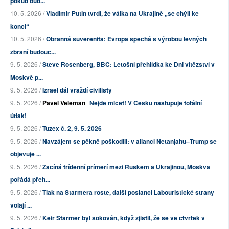
pokud bud...
10. 5. 2026 /
Vladimir Putin tvrdí, že válka na Ukrajině „se chýlí ke
konci“
10. 5. 2026 /
Obranná suverenita: Evropa spěchá s výrobou levných
zbraní budouc...
9. 5. 2026 /
Steve Rosenberg, BBC: Letošní přehlídka ke Dni vítězství v
Moskvě p...
9. 5. 2026 /
Izrael dál vraždí civilisty
9. 5. 2026 /
Pavel Veleman
Nejde mlčet! V Česku nastupuje totální
útlak!
9. 5. 2026 /
Tuzex č. 2, 9. 5. 2026
9. 5. 2026 /
Navzájem se pěkně poškodili: v alianci Netanjahu–Trump se
objevuje ...
9. 5. 2026 /
Začíná třídenní příměří mezi Ruskem a Ukrajinou, Moskva
pořádá přeh...
9. 5. 2026 /
Tlak na Starmera roste, další poslanci Labouristické strany
volají ...
9. 5. 2026 /
Keir Starmer byl šokován, když zjistil, že se ve čtvrtek v