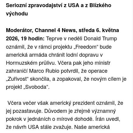
Seriozní zpravodajství z USA a z Blízkého
SOCIÁLNÍ SÍTĚ
východu
RUBRIKY
Moderátor, Channel 4 News, středa 6. května
PLNÁ VERZE STRÁNEK
Teprve v neděli Donald Trump
2026, 19 hodin:
oznámil, že v rámci projektu „Freedom“ bude
americká armáda chránit lodní dopravu v
Hormuzském průlivu. Včera pak jeho ministr
zahraničí Marco Rubio potvrdil, že operace
„Zuřivost“ skončila, a zopakoval, že novým cílem je
projekt „Svoboda“.
Včera večer však americký prezident oznámil, že
jej pozastavuje. Důvodem je zřejmě významný
pokrok v jednáních o mírové dohodě. Írán uvedl,
že návrh USA stále zvažuje. Naše americká