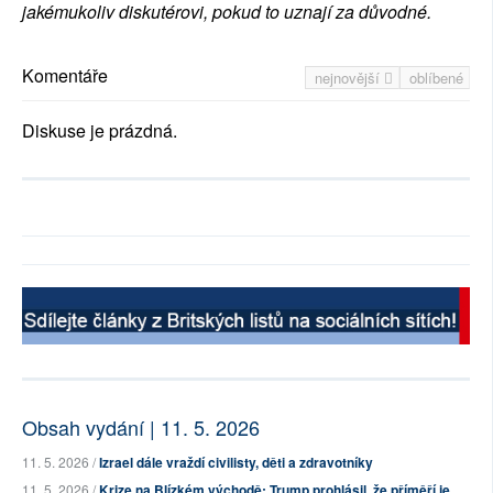
jakémukoliv diskutérovi, pokud to uznají za důvodné.
Komentáře
nejnovější
oblíbené
Diskuse je prázdná.
Obsah vydání | 11. 5. 2026
11. 5. 2026 /
Izrael dále vraždí civilisty, děti a zdravotníky
11. 5. 2026 /
Krize na Blízkém východě: Trump prohlásil, že příměří je