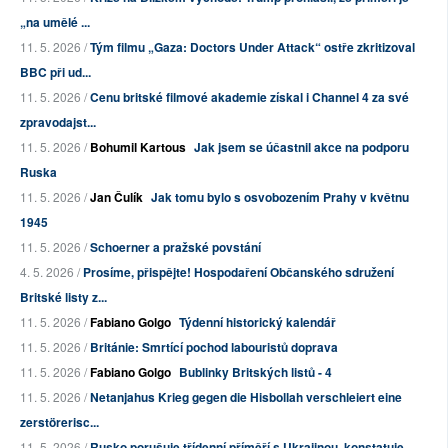
„na umělé ...
11. 5. 2026 /
Tým filmu „Gaza: Doctors Under Attack“ ostře zkritizoval
BBC při ud...
11. 5. 2026 /
Cenu britské filmové akademie získal i Channel 4 za své
zpravodajst...
11. 5. 2026 /
Bohumil Kartous
Jak jsem se účastnil akce na podporu
Ruska
11. 5. 2026 /
Jan Čulík
Jak tomu bylo s osvobozením Prahy v květnu
1945
11. 5. 2026 /
Schoerner a pražské povstání
4. 5. 2026 /
Prosíme, přispějte! Hospodaření Občanského sdružení
Britské listy z...
11. 5. 2026 /
Fabiano Golgo
Týdenní historický kalendář
11. 5. 2026 /
Británie: Smrtící pochod labouristů doprava
11. 5. 2026 /
Fabiano Golgo
Bublinky Britských listů - 4
11. 5. 2026 /
Netanjahus Krieg gegen die Hisbollah verschleiert eine
zerstörerisc...
11. 5. 2026 /
Rusko porušuje třídenní příměří s Ukrajinou, konstatuje