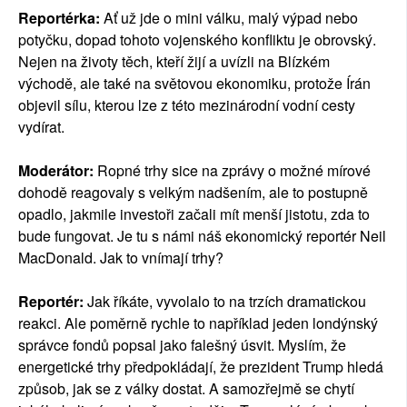
Reportérka:
Ať už jde o mini válku, malý výpad nebo
potyčku, dopad tohoto vojenského konfliktu je obrovský.
Nejen na životy těch, kteří žijí a uvízli na Blízkém
východě, ale také na světovou ekonomiku, protože Írán
objevil sílu, kterou lze z této mezinárodní vodní cesty
vydírat.
Moderátor:
Ropné trhy sice na zprávy o možné mírové
dohodě reagovaly s velkým nadšením, ale to postupně
opadlo, jakmile investoři začali mít menší jistotu, zda to
bude fungovat. Je tu s námi náš ekonomický reportér Neil
MacDonald. Jak to vnímají trhy?
Reportér:
Jak říkáte, vyvolalo to na trzích dramatickou
reakci. Ale poměrně rychle to například jeden londýnský
správce fondů popsal jako falešný úsvit. Myslím, že
energetické trhy předpokládají, že prezident Trump hledá
způsob, jak se z války dostat. A samozřejmě se chytí