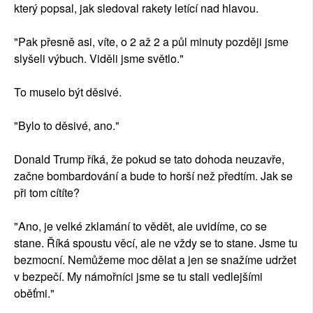
který popsal, jak sledoval rakety letící nad hlavou.
"Pak přesně asi, víte, o 2 až 2 a půl minuty později jsme
slyšeli výbuch. Viděli jsme světlo."
To muselo být děsivé.
"Bylo to děsivé, ano."
Donald Trump říká, že pokud se tato dohoda neuzavře,
začne bombardování a bude to horší než předtím. Jak se
při tom cítíte?
"Ano, je velké zklamání to vědět, ale uvidíme, co se
stane. Říká spoustu věcí, ale ne vždy se to stane. Jsme tu
bezmocní. Nemůžeme moc dělat a jen se snažíme udržet
v bezpečí. My námořníci jsme se tu stali vedlejšími
oběťmi."