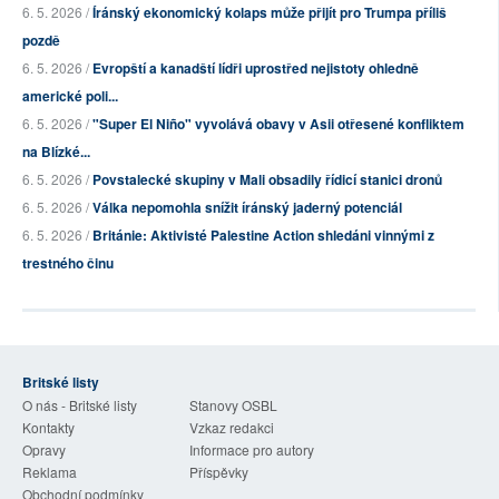
6. 5. 2026 /
Íránský ekonomický kolaps může přijít pro Trumpa příliš
pozdě
6. 5. 2026 /
Evropští a kanadští lídři uprostřed nejistoty ohledně
americké poli...
6. 5. 2026 /
"Super El Niño" vyvolává obavy v Asii otřesené konfliktem
na Blízké...
6. 5. 2026 /
Povstalecké skupiny v Mali obsadily řídicí stanici dronů
6. 5. 2026 /
Válka nepomohla snížit íránský jaderný potenciál
6. 5. 2026 /
Británie: Aktivisté Palestine Action shledáni vinnými z
trestného činu
Britské listy
O nás - Britské listy
Stanovy OSBL
Kontakty
Vzkaz redakci
Opravy
Informace pro autory
Reklama
Příspěvky
Obchodní podmínky