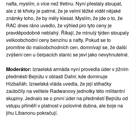
nafta, myslím, o více než třetinu. Nyní přestaly stoupat,
ale z té křivky je patrné, že je velmi těžké vidět nějaké
známky toho, že by měly klesat. Myslím, že jde o to, že
RAC dnes ráno uvedlo, že výhled pro tyto ceny je
pravděpodobně neblahý. Říkají, že minulý týden stoupaly
velkoobchodní ceny benzínu a nafty. Pokud se to
promítne do maloobchodních cen, domnívají se, že další
zvýšení cen u čerpacích stanic se jeví jako nevyhnutelné.
Moderátor:
Izraelská armáda nyní provedla úder v jižním
předměstí Bejrútu v oblasti Dahir, kde dominuje
Hizballáh. Izraelská vláda uvedla, že její stíhačky
zaútočily na velitele Radwanovy jednotky této militantní
skupiny. Jednalo se o první úder na předměstí Bejrútu od
vstupu příměří v platnost v polovině dubna, ale boje na
jihu Libanonu pokračují.