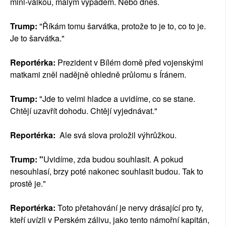
mini-válkou, malým výpadem. Nebo dnes.
Trump:
"Říkám tomu šarvátka, protože to je to, co to je.
Je to šarvátka."
Reportérka:
Prezident v Bílém domě před vojenskými
matkami zněl nadějně ohledně průlomu s Íránem.
Trump:
"Jde to velmi hladce a uvidíme, co se stane.
Chtějí uzavřít dohodu. Chtějí vyjednávat."
Reportérka:
Ale svá slova proložil výhrůžkou.
Trump: "
Uvidíme, zda budou souhlasit. A pokud
nesouhlasí, brzy poté nakonec souhlasit budou. Tak to
prostě je."
Reportérka:
Toto přetahování je nervy drásající pro ty,
kteří uvízli v Perském zálivu, jako tento námořní kapitán,