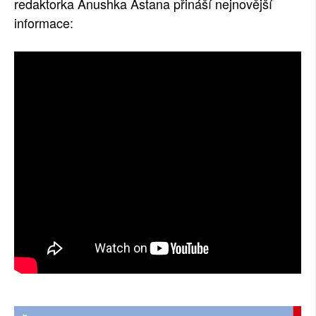
redaktorka Anushka Astana přináší nejnovější
informace: