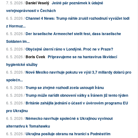
7. 5. 2026 /
Daniel Veselý
Ještě pár poznámek k údajné
veřejnoprávnosti v Čechách
6. 5. 2026 /
Channel 4 News: Trump náhle zrušil rozhodnutí vyvážet lodi
z Hormuz...
6. 5. 2026 /
Der israelische Armeechef stellt fest, dass israelische
Soldaten im...
6. 5. 2026 /
Obyčejné úterní ráno v Londýně. Proč ne v Praze?
6. 5. 2026 /
Boris Cvek
Připravujeme se na hantavirus likvidací
hygienické služby
6. 5. 2026 /
Nové Mexiko navrhuje pokutu ve výši 3,7 miliardy dolarů pro
společn...
6. 5. 2026 /
Trump se zřejmě rozhodl zcela ustoupit Íránu
6. 5. 2026 /
Trump může nařídit obnovení války s Íránem již tento týden
6. 5. 2026 /
Británie zahájila jednání o účasti v úvěrovém programu EU
pro Ukrajinu
6. 5. 2026 /
Německo navrhuje společně s Ukrajinou vyvinout
alternativu k Tomahawku
6. 5. 2026 /
Ukrajina posiluje obranu na hranici s Podněstřím