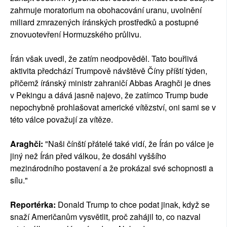
zahrnuje moratorium na obohacování uranu, uvolnění
miliard zmrazených íránských prostředků a postupné
znovuotevření Hormuzského průlivu.
Írán však uvedl, že zatím neodpověděl. Tato bouřlivá
aktivita předchází Trumpově návštěvě Číny příští týden,
přičemž íránský ministr zahraničí Abbas Araghči je dnes
v Pekingu a dává jasně najevo, že zatímco Trump bude
nepochybně prohlašovat americké vítězství, oni sami se v
této válce považují za vítěze.
Araghči:
"Naši čínští přátelé také vidí, že Írán po válce je
jiný než Írán před válkou, že dosáhl vyššího
mezinárodního postavení a že prokázal své schopnosti a
sílu."
Reportérka:
Donald Trump to chce podat jinak, když se
snaží Američanům vysvětlit, proč zahájil to, co nazval