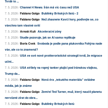
Tvrdě to ...
7. 5. 2026 /
Channel 4 News: Írán má víc času než USA
7. 5. 2026 /
Fabiano Golgo
Bublinky Britských listů - 2
7. 5. 2026 /
Fabiano Golgo
Než zhasnete Kavčí hory, podívejte se, co
všechno tam vlastně svítí
7. 5. 2026 /
Arnošt Kult
Akcelerační zóny
7. 5. 2026 /
Studie pozoruje, jak se AI sama replikuje
7. 5. 2026 /
Boris Cvek
Svoboda je podle pana plukovníka Foltýna nade
vše, ale co to znamená?
7. 5. 2026 /
USA ve své nové protiteroristické strategii tvrdí, že migrace
učini...
7. 5. 2026 /
USA střílely na ropný tanker plující pod íránskou vlajkou,
Trump da...
7. 5. 2026 /
Fabiano Golgo
Nová éra „tekutého materiálu" ovládne
média, jak je známe
7. 5. 2026 /
Fabiano Golgo
Zemřel Ted Turner, muž, který naučil planetu
nervózně zírat do obra...
7. 5. 2026 /
Fabiano Golgo
Bublinky Britských listů