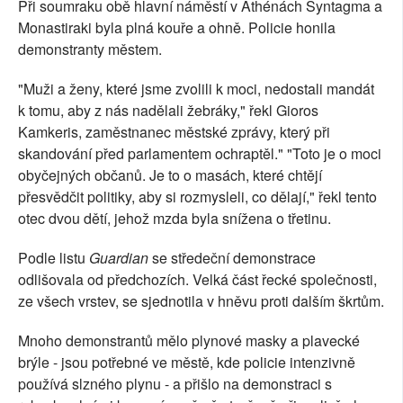
Při soumraku obě hlavní náměstí v Athénách Syntagma a
Monastiraki byla plná kouře a ohně. Policie honila
demonstranty městem.
"Muži a ženy, které jsme zvolili k moci, nedostali mandát
k tomu, aby z nás nadělali žebráky," řekl Gioros
Kamkeris, zaměstnanec městské zprávy, který při
skandování před parlamentem ochraptěl." "Toto je o moci
obyčejných občanů. Je to o masách, které chtějí
přesvědčit politiky, aby si rozmysleli, co dělají," řekl tento
otec dvou dětí, jehož mzda byla snížena o třetinu.
Podle listu
Guardian
se středeční demonstrace
odlišovala od předchozích. Velká část řecké společnosti,
ze všech vrstev, se sjednotila v hněvu proti dalším škrtům.
Mnoho demonstrantů mělo plynové masky a plavecké
brýle - jsou potřebné ve městě, kde policie intenzivně
používá slzného plynu - a přišlo na demonstraci s