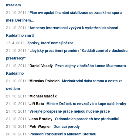
Izraelem
21. 10. 2011 /
Plán evropské finanční stabilizace se zasekl na sporu
mezi Berlínem...
21. 10. 2011 /
Amnesty International vyzývá k vyšetření okolností
Kaddáfího smrti
17. 4. 2012 /
Zprávy, které nemají názor
21. 10. 2011 /
Libyjský prozatímní premiér: "Kaddáfí zemřel v důsledku
přestřelky"
21. 10. 2011 /
Daniel Veselý
První dojmy z hořkého konce Muammara
Kaddáfího
21. 10. 2011 /
Miroslav Polreich
Mezinárodní doba temna a cesta za
světlem
21. 10. 2011 /
Michael Marčák
21. 10. 2011 /
Jiří Baťa
Ministr Drábek to nevzdává a kope další hroby
21. 10. 2011 /
Veřejně prospěšné práce nejsou nucené práce
21. 10. 2011 /
Jana Bradley
O domácích porodech bez předsudků
21. 10. 2011 /
Petr Wagner
Domácí porody
20. 10. 2011 /
Poslední rozloučení s Milošem Štěrbou