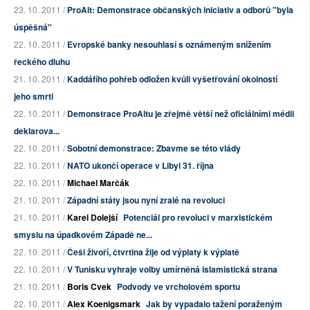
23. 10. 2011 /
ProAlt: Demonstrace občanských iniciativ a odborů "byla
úspěšná"
22. 10. 2011 /
Evropské banky nesouhlasí s oznámeným snížením
řeckého dluhu
21. 10. 2011 /
Kaddáfího pohřeb odložen kvůli vyšetřování okolností
jeho smrti
22. 10. 2011 /
Demonstrace ProAltu je zřejmě větší než oficiálními médii
deklarova...
22. 10. 2011 /
Sobotní demonstrace: Zbavme se této vlády
22. 10. 2011 /
NATO ukončí operace v Libyi 31. října
22. 10. 2011 /
Michael Marčák
21. 10. 2011 /
Západní státy jsou nyní zralé na revoluci
21. 10. 2011 /
Karel Dolejší
Potenciál pro revoluci v marxistickém
smyslu na úpadkovém Západě ne...
22. 10. 2011 /
Češi živoří, čtvrtina žije od výplaty k výplatě
22. 10. 2011 /
V Tunisku vyhraje volby umírněná islamistická strana
21. 10. 2011 /
Boris Cvek
Podvody ve vrcholovém sportu
22. 10. 2011 /
Alex Koenigsmark
Jak by vypadalo tažení poraženým