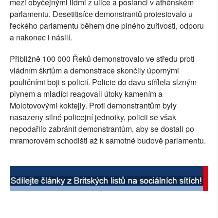
mezi obyčejnými lidmi z ulice a poslanci v athénském
SOCIÁLNÍ SÍTĚ
parlamentu. Desetitisíce demonstrantů protestovalo u
řeckého parlamentu během dne plného zuřivosti, odporu
RUBRIKY
a nakonec i násilí.
PLNÁ VERZE STRÁNEK
Přibližně 100 000 Řeků demonstrovalo ve středu proti
vládním škrtům a demonstrace skončily úpornými
pouličními boji s policií. Policie do davu střílela slzným
plynem a mladíci reagovali útoky kamením a
Molotovovými koktejly. Proti demonstrantům byly
nasazeny silné policejní jednotky, policii se však
nepodařilo zabránit demonstrantům, aby se dostali po
mramorovém schodišti až k samotné budově parlamentu.