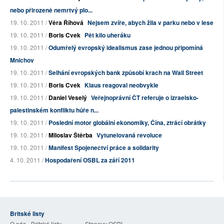
nebo přirozeně nemrtvý plo...
19. 10. 2011 /
Věra Říhová
Nejsem zvíře, abych žila v parku nebo v lese
19. 10. 2011 /
Boris Cvek
Pět kilo uheráku
19. 10. 2011 /
Odumřelý evropský idealismus zase jednou připomíná
Mnichov
19. 10. 2011 /
Selhání evropských bank způsobí krach na Wall Street
19. 10. 2011 /
Boris Cvek
Klaus reagoval neobvykle
19. 10. 2011 /
Daniel Veselý
Veřejnoprávní ČT referuje o izraelsko-
palestinském konfliktu hůře n...
19. 10. 2011 /
Poslední motor globální ekonomiky, Čína, ztrácí obrátky
19. 10. 2011 /
Miloslav Štěrba
Vytunelovaná revoluce
19. 10. 2011 /
Manifest Spojenectví práce a solidarity
4. 10. 2011 /
Hospodaření OSBL za září 2011
Britské listy
O nás - Britské listy
Stanovy OSBL