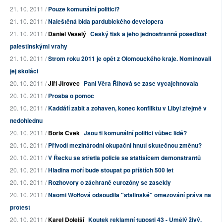
21. 10. 2011 /
Pouze komunální politici?
21. 10. 2011 /
Naleštěná bída pardubického developera
21. 10. 2011 /
Daniel Veselý
Český tisk a jeho jednostranná posedlost
palestinskými vrahy
21. 10. 2011 /
Strom roku 2011 je opět z Olomouckého kraje. Nominovali
jej školáci
20. 10. 2011 /
Jiří Jírovec
Paní Věra Říhová se zase vycajchnovala
20. 10. 2011 /
Prosba o pomoc
20. 10. 2011 /
Kaddáfí zabit a zohaven, konec konfliktu v Libyi zřejmě v
nedohlednu
20. 10. 2011 /
Boris Cvek
Jsou ti komunální politici vůbec lidé?
20. 10. 2011 /
Přivodí mezinárodní okupační hnutí skutečnou změnu?
20. 10. 2011 /
V Řecku se střetla policie se statisícem demonstrantů
20. 10. 2011 /
Hladina moří bude stoupat po příštích 500 let
20. 10. 2011 /
Rozhovory o záchraně eurozóny se zasekly
20. 10. 2011 /
Naomi Wolfová odsoudila "stalinské" omezování práva na
protest
20. 10. 2011 /
Karel Dolejší
Koutek reklamní tuposti 43 - Umělý živý,