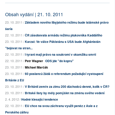
Obsah vydání | 21. 10. 2011
23. 10. 2011 /
Základem nového libyjského režimu bude islámské právo
šaría
22. 10. 2011 /
ČR zásobovala armádu režimu plukovníka Kaddáfího
23. 10. 2011 /
Karzai: Ve válce Pákistánu s USA bude Afghánistán
"bojovat na stran...
22. 10. 2011 /
I tyrani mají právo na soukromí v okamžiku smrti
22. 10. 2011 /
Petr Wagner
ODS jde "do kopru"
23. 10. 2011 /
Michael Marčák
23. 10. 2011 /
60 poslanců žádá o referendum požadující vystoupení
Británie z EU
23. 10. 2011 /
V Británii zemře za zimu 200 důchodců denně, kolik v ČR?
23. 10. 2011 /
Britské listy by měly pomýšlet na změnu svého vedení
2. 4. 2012 /
Hodně klesající tendence
22. 10. 2011 /
EU chce na svou záchranu využít peněz z Asie a z
Perského zálivu