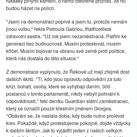
ruksaky plnými kamení, o němž otevřeně přiznali, že ho
budou házet na policii.
"Jsem na demonstraci poprvé a jsem tu, protože nemám
jinou volbu," řekla Petroula Gatziou, třiatřicetiletá
zdravotní sestra. "Už rok jsem nezaměstnaná. Patřím ke
generaci bez budoucnosti. Musím protestovat, musím
křičet. Musím bojovat na obranu své země proti politice,
která nás dostala do této situace."
Z demonstrace vyplynulo, že Řekové už mají zřejmě dost
dalších škrtů. "Ti, kdo jsou opravdu odpovědní za tuto
krizi, bohatí, osoby, které se vyhýbají daním, 300
poslanců v tomto parlamentě, nikdy nebyli pohnáni k
odpovědnosti," řekl deníku Guardian státní zaměstnanec,
který se označil pouze křestním jménem Giorgos.
"Obávám se, že nastala doba, kdy bude nutno prolévat
krev. Pokaždé, když protestujeme pokojně, dojde vždycky
k dalším škrtům. Jak to vyjádřil jeden z našich velkých