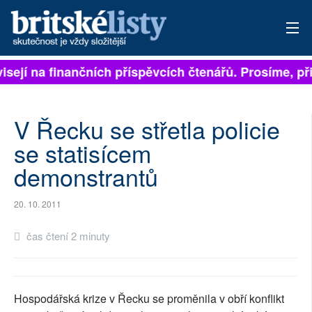
visejí na finančních příspěvcích čtenářů. Prosíme, při
PŘIHLÁSIT
AKTUÁLNÍ VYDÁNÍ
V Řecku se střetla policie
ARCHIV
se statisícem
demonstrantů
ROZHOVORY
TÉMATA
20. 10. 2011
NEJČTENĚJŠÍ ZA 7 DNÍ
čas čtení 2 minuty
AUTOŘI
PŘÍSPĚVKY NA PROVOZ
Hospodářská krize v Řecku se proměnila v obří konflikt