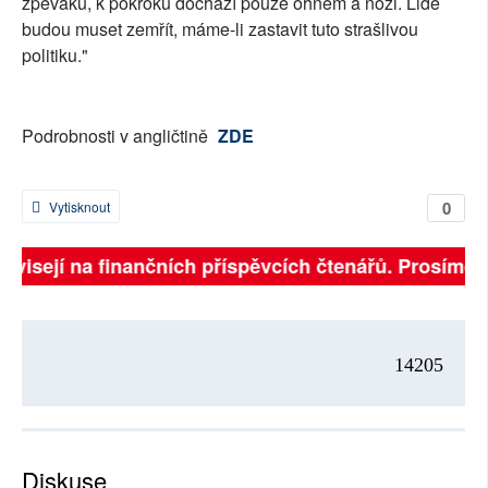
zpěváků, k pokroku dochází pouze ohněm a noži. Lidé
budou muset zemřít, máme-li zastavit tuto strašlivou
politiku."
Podrobnosti v angličtině
ZDE
0
Vytisknout
závisejí na finančních příspěvcích čtenářů. Prosíme, p
14205
Diskuse