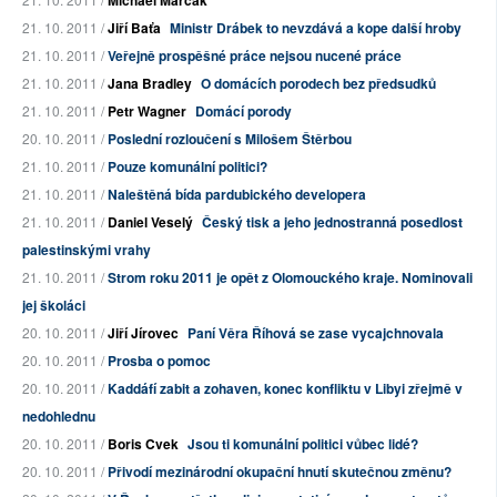
Michael Marčák
21. 10. 2011 /
Jiří Baťa
Ministr Drábek to nevzdává a kope další hroby
21. 10. 2011 /
Veřejně prospěšné práce nejsou nucené práce
21. 10. 2011 /
Jana Bradley
O domácích porodech bez předsudků
21. 10. 2011 /
Petr Wagner
Domácí porody
20. 10. 2011 /
Poslední rozloučení s Milošem Štěrbou
21. 10. 2011 /
Pouze komunální politici?
21. 10. 2011 /
Naleštěná bída pardubického developera
21. 10. 2011 /
Daniel Veselý
Český tisk a jeho jednostranná posedlost
palestinskými vrahy
21. 10. 2011 /
Strom roku 2011 je opět z Olomouckého kraje. Nominovali
jej školáci
20. 10. 2011 /
Jiří Jírovec
Paní Věra Říhová se zase vycajchnovala
20. 10. 2011 /
Prosba o pomoc
20. 10. 2011 /
Kaddáfí zabit a zohaven, konec konfliktu v Libyi zřejmě v
nedohlednu
20. 10. 2011 /
Boris Cvek
Jsou ti komunální politici vůbec lidé?
20. 10. 2011 /
Přivodí mezinárodní okupační hnutí skutečnou změnu?