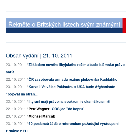
Obsah vydání | 21. 10. 2011
23. 10. 2011 /
Základem nového libyjského režimu bude islámské právo
šaría
22. 10. 2011 /
ČR zásobovala armádu režimu plukovníka Kaddáfího
23. 10. 2011 /
Karzai: Ve válce Pákistánu s USA bude Afghánistán
"bojovat na stran...
22. 10. 2011 /
I tyrani mají právo na soukromí v okamžiku smrti
22. 10. 2011 /
Petr Wagner
ODS jde "do kopru"
23. 10. 2011 /
Michael Marčák
23. 10. 2011 /
60 poslanců žádá o referendum požadující vystoupení
Británie z EU