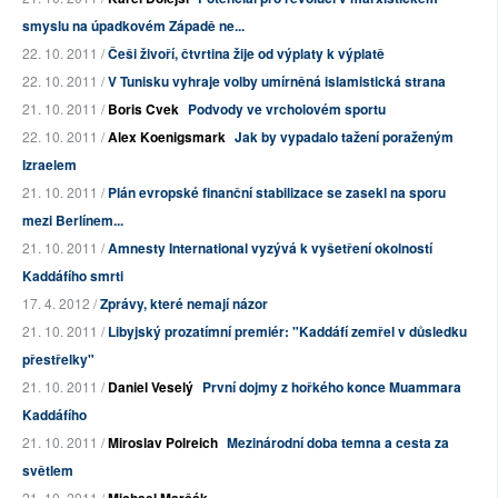
smyslu na úpadkovém Západě ne...
22. 10. 2011 /
Češi živoří, čtvrtina žije od výplaty k výplatě
22. 10. 2011 /
V Tunisku vyhraje volby umírněná islamistická strana
21. 10. 2011 /
Boris Cvek
Podvody ve vrcholovém sportu
22. 10. 2011 /
Alex Koenigsmark
Jak by vypadalo tažení poraženým
Izraelem
21. 10. 2011 /
Plán evropské finanční stabilizace se zasekl na sporu
mezi Berlínem...
21. 10. 2011 /
Amnesty International vyzývá k vyšetření okolností
Kaddáfího smrti
17. 4. 2012 /
Zprávy, které nemají názor
21. 10. 2011 /
Libyjský prozatímní premiér: "Kaddáfí zemřel v důsledku
přestřelky"
21. 10. 2011 /
Daniel Veselý
První dojmy z hořkého konce Muammara
Kaddáfího
21. 10. 2011 /
Miroslav Polreich
Mezinárodní doba temna a cesta za
světlem
21. 10. 2011 /