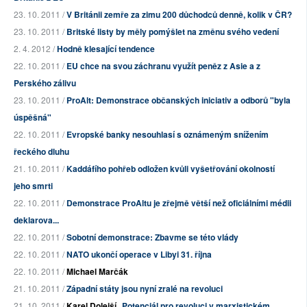
23. 10. 2011 /
V Británii zemře za zimu 200 důchodců denně, kolik v ČR?
23. 10. 2011 /
Britské listy by měly pomýšlet na změnu svého vedení
2. 4. 2012 /
Hodně klesající tendence
22. 10. 2011 /
EU chce na svou záchranu využít peněz z Asie a z
Perského zálivu
23. 10. 2011 /
ProAlt: Demonstrace občanských iniciativ a odborů "byla
úspěšná"
22. 10. 2011 /
Evropské banky nesouhlasí s oznámeným snížením
řeckého dluhu
21. 10. 2011 /
Kaddáfího pohřeb odložen kvůli vyšetřování okolností
jeho smrti
22. 10. 2011 /
Demonstrace ProAltu je zřejmě větší než oficiálními médii
deklarova...
22. 10. 2011 /
Sobotní demonstrace: Zbavme se této vlády
22. 10. 2011 /
NATO ukončí operace v Libyi 31. října
22. 10. 2011 /
Michael Marčák
21. 10. 2011 /
Západní státy jsou nyní zralé na revoluci
21. 10. 2011 /
Karel Dolejší
Potenciál pro revoluci v marxistickém