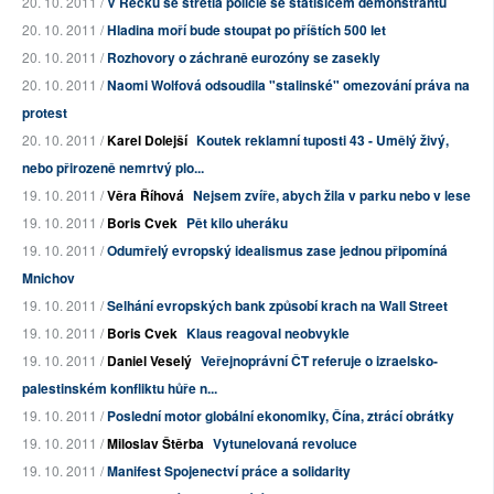
20. 10. 2011 /
V Řecku se střetla policie se statisícem demonstrantů
20. 10. 2011 /
Hladina moří bude stoupat po příštích 500 let
20. 10. 2011 /
Rozhovory o záchraně eurozóny se zasekly
20. 10. 2011 /
Naomi Wolfová odsoudila "stalinské" omezování práva na
protest
20. 10. 2011 /
Karel Dolejší
Koutek reklamní tuposti 43 - Umělý živý,
nebo přirozeně nemrtvý plo...
19. 10. 2011 /
Věra Říhová
Nejsem zvíře, abych žila v parku nebo v lese
19. 10. 2011 /
Boris Cvek
Pět kilo uheráku
19. 10. 2011 /
Odumřelý evropský idealismus zase jednou připomíná
Mnichov
19. 10. 2011 /
Selhání evropských bank způsobí krach na Wall Street
19. 10. 2011 /
Boris Cvek
Klaus reagoval neobvykle
19. 10. 2011 /
Daniel Veselý
Veřejnoprávní ČT referuje o izraelsko-
palestinském konfliktu hůře n...
19. 10. 2011 /
Poslední motor globální ekonomiky, Čína, ztrácí obrátky
19. 10. 2011 /
Miloslav Štěrba
Vytunelovaná revoluce
19. 10. 2011 /
Manifest Spojenectví práce a solidarity