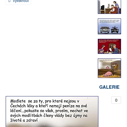
Vytisknout
SOCIÁLNÍ SÍTĚ
RUBRIKY
PLNÁ VERZE STRÁNEK
GALERIE
0