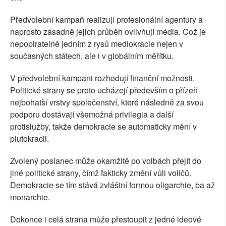
Předvolební kampaň realizují profesionální agentury a
naprosto zásadně jejich průběh ovlivňují média. Což je
nepopiratelně jedním z rysů mediokracie nejen v
současných státech, ale i v globálním měřítku.
V předvolební kampani rozhodují finanční možnosti.
Politické strany se proto ucházejí především o přízeň
nejbohatší vrstvy společenství, které následně za svou
podporu dostávají všemožná privilegia a další
protislužby, takže demokracie se automaticky mění v
plutokracii.
Zvolený poslanec může okamžitě po volbách přejít do
jiné politické strany, čímž fakticky změní vůli voličů.
Demokracie se tím stává zvláštní formou oligarchie, ba až
monarchie.
Dokonce i celá strana může přestoupit z jedné ideové