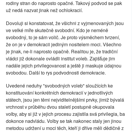
rodiny stran do naprosto opačné. Takový podvod se pak
už nedá nazvat jinak než ochlokracií.
Dovoluji si konstatovat, že všichni z vyjmenovaných jsou
ve velké míře skutečně svobodní. Kdo je neméně
svobodný, to je sám volič. Je proto výsměchem tvrzení,
že on je v demokracii jediným nositelem moci. Všechno
je jinak, ne-li naprosto opačně. Realitou je, že tradiční
vládci již dokonale ovládli institut voleb. Zajišťuje jim
nadále jejich privilegovanost a ještě ji maskuje údajnou
svobodou. Další to rys podvodnosti demokracie.
Uvedené neduhy "svobodných voleb" sloužících ke
konstituování konkrétních demokracií v jednotlivých
státech, jsou jen těmi nejviditelnějšími prvky, jimiž bývalá
vrchnost v průběhu dvou staletí postupně okupovala
volby, aby si již v jejich procesu zajistila svá privilegia, ba
dokonce nadvládu. Volby se tak nakonec staly jen jinou
metodou udržení u moci těch, kteří ji dříve měli dědičně z