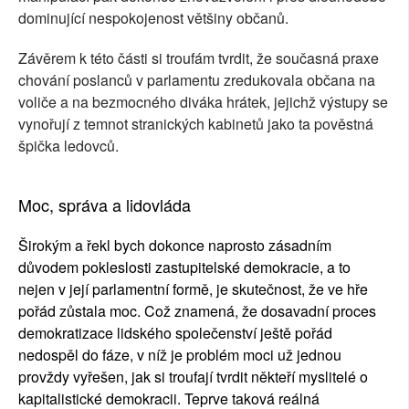
dominující nespokojenost většiny občanů.
Závěrem k této části si troufám tvrdit, že současná praxe
chování poslanců v parlamentu zredukovala občana na
voliče a na bezmocného diváka hrátek, jejichž výstupy se
vynořují z temnot stranických kabinetů jako ta pověstná
špička ledovců.
Moc, správa a lidovláda
Širokým a řekl bych dokonce naprosto zásadním
důvodem pokleslosti zastupitelské demokracie, a to
nejen v její parlamentní formě, je skutečnost, že ve hře
pořád zůstala moc. Což znamená, že dosavadní proces
demokratizace lidského společenství ještě pořád
nedospěl do fáze, v níž je problém moci už jednou
provždy vyřešen, jak si troufají tvrdit někteří myslitelé o
kapitalistické demokracii. Teprve taková reálná