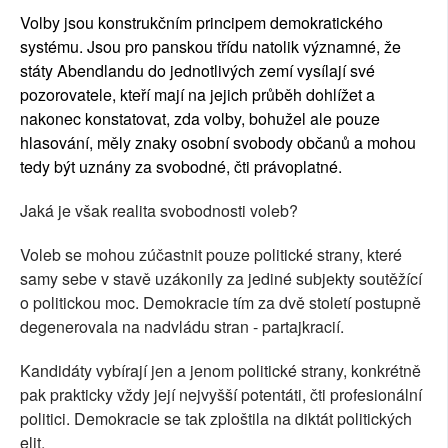
Volby jsou konstrukčním principem demokratického
systému. Jsou pro panskou třídu natolik významné, že
státy Abendlandu do jednotlivých zemí vysílají své
pozorovatele, kteří mají na jejich průběh dohlížet a
nakonec konstatovat, zda volby, bohužel ale pouze
hlasování, měly znaky osobní svobody občanů a mohou
tedy být uznány za svobodné, čti právoplatné.
Jaká je však realita svobodnosti voleb?
Voleb se mohou zúčastnit pouze politické strany, které
samy sebe v stavě uzákonily za jediné subjekty soutěžící
o politickou moc. Demokracie tím za dvě století postupně
degenerovala na nadvládu stran - partajkracií.
Kandidáty vybírají jen a jenom politické strany, konkrétně
pak prakticky vždy její nejvyšší potentáti, čti profesionální
politici. Demokracie se tak zploštila na diktát politických
elit.