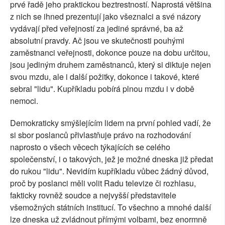
prvé řadě jeho praktickou beztrestností. Naprostá většina
z nich se ihned prezentují jako všeznalci a své názory
vydávají před veřejností za jediné správné, ba až
absolutní pravdy. Ač jsou ve skutečnosti pouhými
zaměstnanci veřejnosti, dokonce pouze na dobu určitou,
jsou jediným druhem zaměstnanců, který si diktuje nejen
svou mzdu, ale i další požitky, dokonce i takové, které
sebral "lidu". Kupříkladu pobírá plnou mzdu i v době
nemoci.
Demokraticky smýšlejícím lidem na první pohled vadí, že
si sbor poslanců přivlastňuje právo na rozhodování
naprosto o všech věcech týkajících se celého
společenství, i o takových, jež je možné dneska již předat
do rukou "lidu". Nevidím kupříkladu vůbec žádný důvod,
proč by poslanci měli volit Radu televize či rozhlasu,
fakticky rovněž soudce a nejvyšší představitele
všemožných státních institucí. To všechno a mnohé další
lze dneska už zvládnout přímými volbami, bez enormně