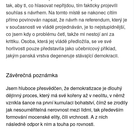
tak, aby ti, co hlasovat nepřijdou, tím fakticky projevili
souhlas s návrhem. Na tomto místě se nakonec cítím
přímo povinován napsat, že návrh na referendum, který je
v současnosti ve vládě projednáván, je to nejstupidnější,
co jsem kdy o problému četl, takže mi nestojí ani za
kritiku. Osoba, která jej vládě předložila, se ve své
horlivosti pouze představila jako učebnicový příklad,
jakým panská vrstva degeneruje stávající demokracii.
Závěrečná poznámka
Jsem hluboce přesvědčen, že demokratizace je dlouhý
dějinný proces, který má své kořeny až v neolitu, v němž
vznikla šance na první kumulaci bohatství, čímž se zrodily
jak nesouměřitelná nerovnost mezi lidmi, tak především
formování mocenské elity, čili vrchnosti. A z nich
následně odpor k nim a touha po rovnosti.