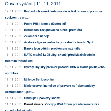
Obsah vydání | 11. 11. 2011
12. 11. 2011 /
Rozhodnutí amerického soudu je těžkou ranou právu na
soukromí, varu...
12. 11. 2011 /
Putin: Přišli jsme o důvěru lidí
12. 11. 2011 /
Berlusconi rezignoval na funkci premiéra
13. 11. 2011 /
Zklamání a naděje
13. 11. 2011 /
Arabská liga se rozhodla pozastavit členství Sýrii
11. 11. 2011 /
Banky jsou větším problémem než Itálie
11. 11. 2011 /
NATO možná kvůli Libyi skončí před Mezinárodním
trestním tribunálem
12. 11. 2011 /
Bývalý libyjský premiér požádal OSN o status politického
uprchlíka
11. 11. 2011 /
Itálie po Berlusconim
11. 11. 2011 /
Ministerstvo financí se připravuje na "ekonomický
Armageddon", jest...
11. 11. 2011 /
Okupujte Spolkový sněm!
11. 11. 2011 /
Daniel Veselý
pořádá konkrétní a
Occupy Wall Street
smysluplné aktivity