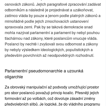
osnovách zákonů. Jejich paragrafové zpracování zadávat
odborníkům a následně je projednávat a uzákoňovat,
zatímco vláda by pouze a jenom podle platných zákonů a
mimořádně podle jejich zmocňovacích ustanovení
spravovala zemi. Pak by se taková demokracie snad
mohla nazývat parlamentní a parlament by nebyl pouhou
tlachárnou nad zákony, které poslancům vnucuje vláda.
Poslanci by nechtě i zvyšovali svou odbornost a zákony
by nebyly výsledkem ideologických, populistických a
především povrchních až neodpovědných rozhodnutí.
Parlamentní pseudomonarchie a uzounká
oligarchie
Za obrovský manipulační až podvody umožňující prostor
pro sbor poslanců považuji princip koalic. Přesněji jejich
formování až po volbách, což dovoluje zásadní změny
předvolebních slibů. Je logické, že do vládního programu