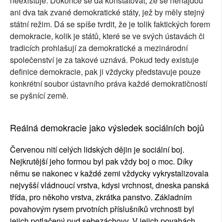
neexistuje. Dokonce se dá konstatovat, že se nenajdou
ani dva tak zvané demokratické státy, jež by měly stejný
státní režim. Dá se spíše tvrdit, že je tolik faktických forem
demokracie, kolik je států, které se ve svých ústavách či
tradicích prohlašují za demokratické a mezinárodní
společenství je za takové uznává. Pokud tedy existuje
definice demokracie, pak ji vždycky představuje pouze
konkrétní soubor ústavního práva každé demokratičností
se pyšnící země.
Reálná demokracie jako výsledek sociálních bojů
Červenou nití celých lidských dějin je sociální boj.
Nejkrutější jeho formou byl pak vždy boj o moc. Díky
němu se nakonec v každé zemi vždycky vykrystalizovala
nejvyšší vládnoucí vrstva, kdysi vrchnost, dneska panská
třída, pro někoho vrstva, zkrátka panstvo. Základním
povahovým rysem prvotních příslušníků vrchnosti byl
jejich potlačený pud sebezáchovy. V jejich povahách