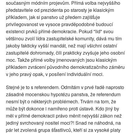
současným módním projevům. Přímá volba nejvyššího
představitele od prezidenta po starosty je klasickým
příkladem, jak si panstvo už předem zajišťuje
privilegovanost ve vysoce pravděpodobné budoucí
existenci prvků přímé demokracie. Pokud "lid" svou
většinou zvolí lídra zastupitelské komunity, dává mu tím
jakoby fakticky vyšší mandát, než mají všichni ostatní
zastupitelé dohromady, čili prakticky zvyšuje jeho osobní
moc. Takže přímé volby jmenovaných jsou klasickým
příkladem zvrácení původního demokratizačního záměru
v jeho pravý opak, v posílení individuální moci.
Stejné je to s referendem. Odmítám v prvé řadě naprosto
zásadně mocenskou hypotézu panstva, že referendum
nesmí být o některých problémech. Trvám na tom, že
může být dokonce i namířeno proti ústavě. Kdo jiný by
měl v přímé demokracii právo měnit nejvyšší zákon než
jediný svrchovaný nositel moci?! Snad ne náhodná, na
pár let zvolená grupa šťastlivců, kteří si za vysoké platy