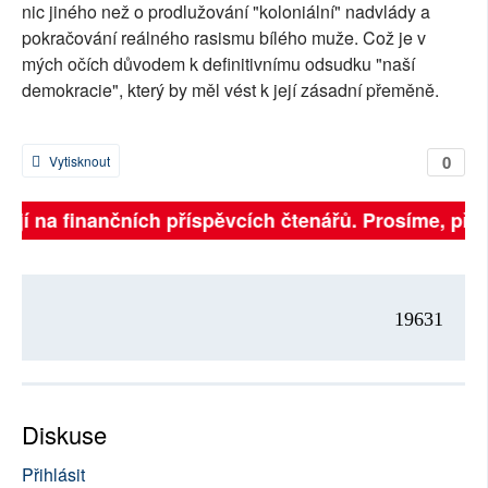
nic jiného než o prodlužování "koloniální" nadvlády a
pokračování reálného rasismu bílého muže. Což je v
mých očích důvodem k definitivnímu odsudku "naší
demokracie", který by měl vést k její zásadní přeměně.
0
Vytisknout
jí na finančních příspěvcích čtenářů. Prosíme, přispěj
19631
Diskuse
Přihlásit