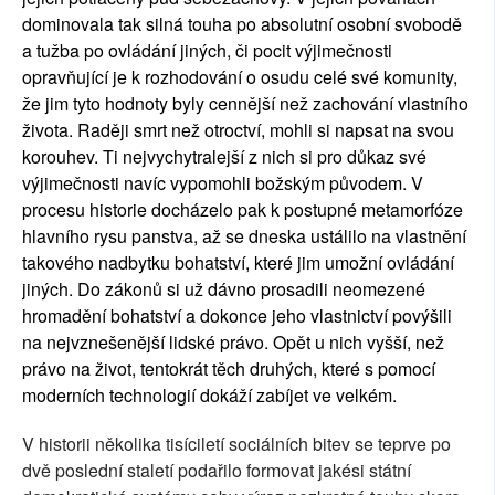
dominovala tak silná touha po absolutní osobní svobodě
a tužba po ovládání jiných, či pocit výjimečnosti
opravňující je k rozhodování o osudu celé své komunity,
že jim tyto hodnoty byly cennější než zachování vlastního
života. Raději smrt než otroctví, mohli si napsat na svou
korouhev. Ti nejvychytralejší z nich si pro důkaz své
výjimečnosti navíc vypomohli božským původem. V
procesu historie docházelo pak k postupné metamorfóze
hlavního rysu panstva, až se dneska ustálilo na vlastnění
takového nadbytku bohatství, které jim umožní ovládání
jiných. Do zákonů si už dávno prosadili neomezené
hromadění bohatství a dokonce jeho vlastnictví povýšili
na nejvznešenější lidské právo. Opět u nich vyšší, než
právo na život, tentokrát těch druhých, které s pomocí
moderních technologií dokáží zabíjet ve velkém.
V historii několika tisíciletí sociálních bitev se teprve po
dvě poslední staletí podařilo formovat jakési státní