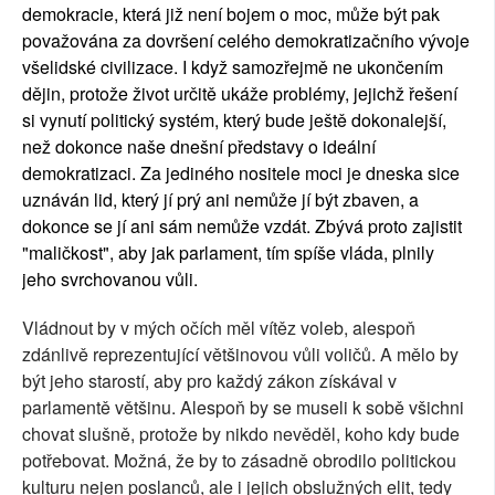
demokracie, která již není bojem o moc, může být pak
považována za dovršení celého demokratizačního vývoje
všelidské civilizace. I když samozřejmě ne ukončením
dějin, protože život určitě ukáže problémy, jejichž řešení
si vynutí politický systém, který bude ještě dokonalejší,
než dokonce naše dnešní představy o ideální
demokratizaci. Za jediného nositele moci je dneska sice
uznáván lid, který jí prý ani nemůže jí být zbaven, a
dokonce se jí ani sám nemůže vzdát. Zbývá proto zajistit
"maličkost", aby jak parlament, tím spíše vláda, plnily
jeho svrchovanou vůli.
Vládnout by v mých očích měl vítěz voleb, alespoň
zdánlivě reprezentující většinovou vůli voličů. A mělo by
být jeho starostí, aby pro každý zákon získával v
parlamentě většinu. Alespoň by se museli k sobě všichni
chovat slušně, protože by nikdo nevěděl, koho kdy bude
potřebovat. Možná, že by to zásadně obrodilo politickou
kulturu nejen poslanců, ale i jejich obslužných elit, tedy