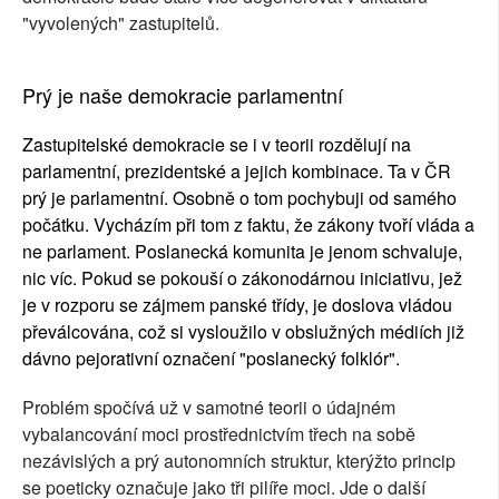
"vyvolených" zastupitelů.
Prý je naše demokracie parlamentní
Zastupitelské demokracie se i v teorii rozdělují na
parlamentní, prezidentské a jejich kombinace. Ta v ČR
prý je parlamentní. Osobně o tom pochybuji od samého
počátku. Vycházím při tom z faktu, že zákony tvoří vláda a
ne parlament. Poslanecká komunita je jenom schvaluje,
nic víc. Pokud se pokouší o zákonodárnou iniciativu, jež
je v rozporu se zájmem panské třídy, je doslova vládou
převálcována, což si vysloužilo v obslužných médiích již
dávno pejorativní označení "poslanecký folklór".
Problém spočívá už v samotné teorii o údajném
vybalancování moci prostřednictvím třech na sobě
nezávislých a prý autonomních struktur, kterýžto princip
se poeticky označuje jako tři pilíře moci. Jde o další