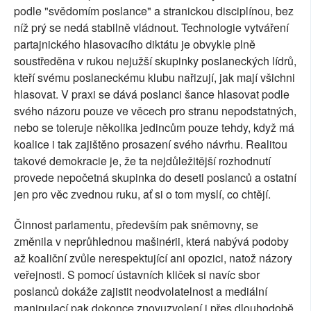
podle "svědomím poslance" a stranickou disciplínou, bez
níž prý se nedá stabilně vládnout. Technologie vytváření
partajnického hlasovacího diktátu je obvykle plně
soustředěna v rukou nejužší skupinky poslaneckých lídrů,
kteří svému poslaneckému klubu nařizují, jak mají všichni
hlasovat. V praxi se dává poslanci šance hlasovat podle
svého názoru pouze ve věcech pro stranu nepodstatných,
nebo se toleruje několika jedincům pouze tehdy, když má
koalice i tak zajištěno prosazení svého návrhu. Realitou
takové demokracie je, že ta nejdůležitější rozhodnutí
provede nepočetná skupinka do deseti poslanců a ostatní
jen pro věc zvednou ruku, ať si o tom myslí, co chtějí.
Činnost parlamentu, především pak sněmovny, se
změnila v neprůhlednou mašinérii, která nabývá podoby
až koaliční zvůle nerespektující ani opozici, natož názory
veřejnosti. S pomocí ústavních kliček si navíc sbor
poslanců dokáže zajistit neodvolatelnost a mediální
manipulací pak dokonce znovuzvolení i přes dlouhodobě