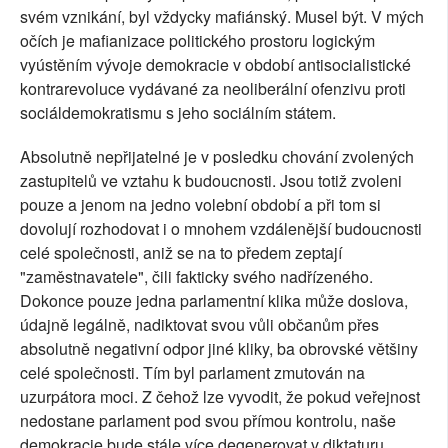
svém vznikání, byl vždycky mafiánský. Musel být. V mých
očích je mafianizace politického prostoru logickým
vyústěním vývoje demokracie v období antisocialistické
kontrarevoluce vydávané za neoliberální ofenzivu proti
sociáldemokratismu s jeho sociálním státem.
Absolutně nepřijatelné je v posledku chování zvolených
zastupitelů ve vztahu k budoucnosti. Jsou totiž zvoleni
pouze a jenom na jedno volební období a při tom si
dovolují rozhodovat i o mnohem vzdálenější budoucnosti
celé společnosti, aniž se na to předem zeptají
"zaměstnavatele", čili fakticky svého nadřízeného.
Dokonce pouze jedna parlamentní klika může doslova,
údajně legálně, nadiktovat svou vůli občanům přes
absolutně negativní odpor jiné kliky, ba obrovské většiny
celé společnosti. Tím byl parlament zmutován na
uzurpátora moci. Z čehož lze vyvodit, že pokud veřejnost
nedostane parlament pod svou přímou kontrolu, naše
demokracie bude stále více degenerovat v diktaturu