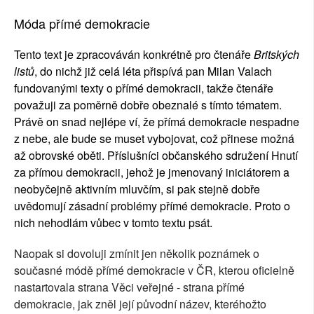
Móda přímé demokracie
Tento text je zpracováván konkrétně pro čtenáře
Britských
listů
, do nichž již celá léta přispívá pan Milan Valach
fundovanými texty o přímé demokracii, takže čtenáře
považuji za poměrně dobře obeznalé s tímto tématem.
Právě on snad nejlépe ví, že přímá demokracie nespadne
z nebe, ale bude se muset vybojovat, což přinese možná
až obrovské oběti. Příslušníci občanského sdružení Hnutí
za přímou demokracii, jehož je jmenovaný iniciátorem a
neobyčejně aktivním mluvčím, si pak stejně dobře
uvědomují zásadní problémy přímé demokracie. Proto o
nich nehodlám vůbec v tomto textu psát.
Naopak si dovoluji zmínit jen několik poznámek o
současné módě přímé demokracie v ČR, kterou oficielně
nastartovala strana Věci veřejné - strana přímé
demokracie, jak zněl její původní název, kteréhožto