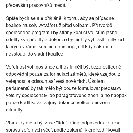
především pracovníků médií.
Spíše bych se ale přikláněl k tomu, aby se případné
koalice musely vytvářet už před volbami. Při tvorbě
společného programu by strany koalicí voličům jasně
sdělily své priority a dokonce by mohly vyhlásit limity, od
kterých v rámci koalice neustoupí, čili kdy nakonec
nevstoupí do vládní koalice.
Veřejnost volí poslance a ti by jí měli být bezprostředně
odpovědni pouze za formulaci záměrů, které vzejdou z
veřejnosti a odsouhlasí většinově "lid". Úkolem
parlamentů by tak mělo být pouze formulovat představy
většiny společenství do paragrafového znění a ne naopak
pouze kodifikovat zájmy dokonce velice omezené
minority.
Vláda by měla být zase "lidu" přímo odpovědná jen za
správu veřejných věcí, podle zákonů, které kodifikovali