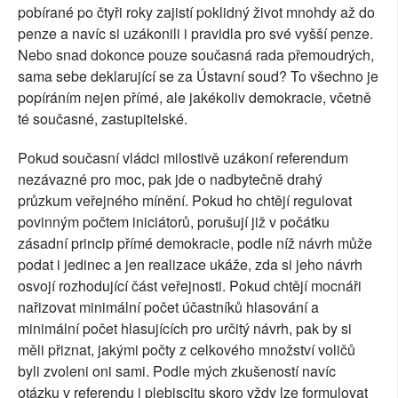
pobírané po čtyři roky zajistí poklidný život mnohdy až do
penze a navíc si uzákonili i pravidla pro své vyšší penze.
Nebo snad dokonce pouze současná rada přemoudrých,
sama sebe deklarující se za Ústavní soud? To všechno je
popíráním nejen přímé, ale jakékoliv demokracie, včetně
té současné, zastupitelské.
Pokud současní vládci milostivě uzákoní referendum
nezávazné pro moc, pak jde o nadbytečně drahý
průzkum veřejného mínění. Pokud ho chtějí regulovat
povinným počtem iniciátorů, porušují již v počátku
zásadní princip přímé demokracie, podle níž návrh může
podat i jedinec a jen realizace ukáže, zda si jeho návrh
osvojí rozhodující část veřejnosti. Pokud chtějí mocnáři
nařizovat minimální počet účastníků hlasování a
minimální počet hlasujících pro určitý návrh, pak by si
měli přiznat, jakými počty z celkového množství voličů
byli zvoleni oni sami. Podle mých zkušeností navíc
otázku v referendu i plebiscitu skoro vždy lze formulovat