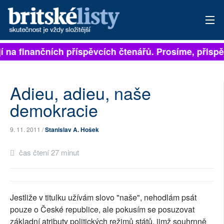
na finančních příspěvcích čtenářů. Prosíme, přispějte
PŘIHLÁSIT
AKTUÁLNÍ VYDÁNÍ
Adieu, adieu, naše
ARCHIV
demokracie
ROZHOVORY
9. 11. 2011 /
Stanislav A. Hošek
TÉMATA
čas čtení 27 minut
NEJČTENĚJŠÍ ZA 7 DNÍ
AUTOŘI
Jestliže v titulku užívám slovo "naše", nehodlám psát
pouze o České republice, ale pokusím se posuzovat
PŘÍSPĚVKY NA PROVOZ
základní atributy politických režimů států, jimž souhrnně