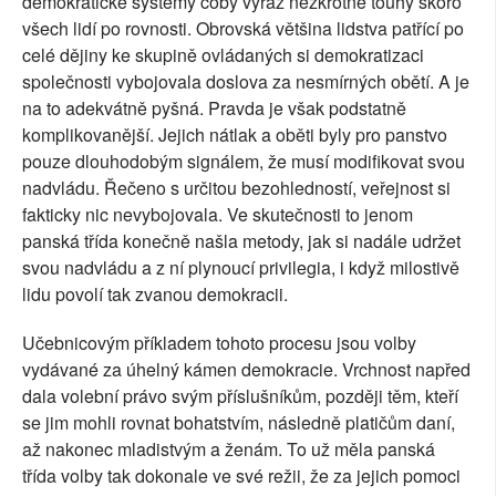
demokratické systémy coby výraz nezkrotné touhy skoro
všech lidí po rovnosti. Obrovská většina lidstva patřící po
celé dějiny ke skupině ovládaných si demokratizaci
společnosti vybojovala doslova za nesmírných obětí. A je
na to adekvátně pyšná. Pravda je však podstatně
komplikovanější. Jejich nátlak a oběti byly pro panstvo
pouze dlouhodobým signálem, že musí modifikovat svou
nadvládu. Řečeno s určitou bezohledností, veřejnost si
fakticky nic nevybojovala. Ve skutečnosti to jenom
panská třída konečně našla metody, jak si nadále udržet
svou nadvládu a z ní plynoucí privilegia, i když milostivě
lidu povolí tak zvanou demokracii.
Učebnicovým příkladem tohoto procesu jsou volby
vydávané za úhelný kámen demokracie. Vrchnost napřed
dala volební právo svým příslušníkům, později těm, kteří
se jim mohli rovnat bohatstvím, následně platičům daní,
až nakonec mladistvým a ženám. To už měla panská
třída volby tak dokonale ve své režii, že za jejich pomoci