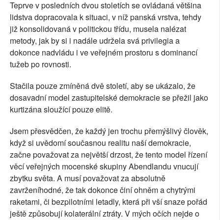
Teprve v posledních dvou stoletích se ovládaná většina
lidstva dopracovala k situaci, v níž panská vrstva, tehdy
již konsolidovaná v politickou třídu, musela nalézat
metody, jak by si i nadále udržela svá privilegia a
dokonce nadvládu i ve veřejném prostoru s dominancí
tužeb po rovnosti.
Stačila pouze zmíněná dvě století, aby se ukázalo, že
dosavadní model zastupitelské demokracie se přežil jako
kurtizána sloužící pouze elitě.
Jsem přesvědčen, že každý jen trochu přemýšlivý člověk,
když si uvědomí současnou realitu naší demokracie,
začne považovat za největší drzost, že tento model řízení
věcí veřejných mocenské skupiny Abendlandu vnucují
zbytku světa. A musí považovat za absolutně
zavrženíhodné, že tak dokonce činí ohněm a chytrými
raketami, či bezpilotními letadly, která při vší snaze pořád
ještě způsobují kolaterální ztráty. V mých očích nejde o