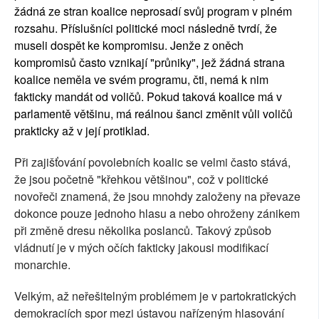
žádná ze stran koalice neprosadí svůj program v plném
rozsahu. Příslušníci politické moci následně tvrdí, že
museli dospět ke kompromisu. Jenže z oněch
kompromisů často vznikají "průniky", jež žádná strana
koalice neměla ve svém programu, čti, nemá k nim
fakticky mandát od voličů. Pokud taková koalice má v
parlamentě většinu, má reálnou šanci změnit vůli voličů
prakticky až v její protiklad.
Při zajišťování povolebních koalic se velmi často stává,
že jsou početně "křehkou většinou", což v politické
novořeči znamená, že jsou mnohdy založeny na převaze
dokonce pouze jednoho hlasu a nebo ohroženy zánikem
při změně dresu několika poslanců. Takový způsob
vládnutí je v mých očích fakticky jakousi modifikací
monarchie.
Velkým, až neřešitelným problémem je v partokratických
demokraciích spor mezi ústavou nařízeným hlasování