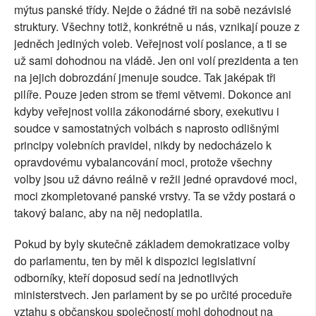
mýtus panské třídy. Nejde o žádné tři na sobě nezávislé
struktury. Všechny totiž, konkrétně u nás, vznikají pouze z
jedněch jediných voleb. Veřejnost volí poslance, a ti se
už sami dohodnou na vládě. Jen oni volí prezidenta a ten
na jejich dobrozdání jmenuje soudce. Tak jaképak tři
pilíře. Pouze jeden strom se třemi větvemi. Dokonce ani
kdyby veřejnost volila zákonodárné sbory, exekutivu i
soudce v samostatných volbách s naprosto odlišnými
principy volebních pravidel, nikdy by nedocházelo k
opravdovému vybalancování moci, protože všechny
volby jsou už dávno reálně v režii jedné opravdové moci,
moci zkompletované panské vrstvy. Ta se vždy postará o
takový balanc, aby na něj nedoplatila.
Pokud by byly skutečně základem demokratizace volby
do parlamentu, ten by měl k dispozici legislativní
odborníky, kteří doposud sedí na jednotlivých
ministerstvech. Jen parlament by se po určité proceduře
vztahu s občanskou společností mohl dohodnout na