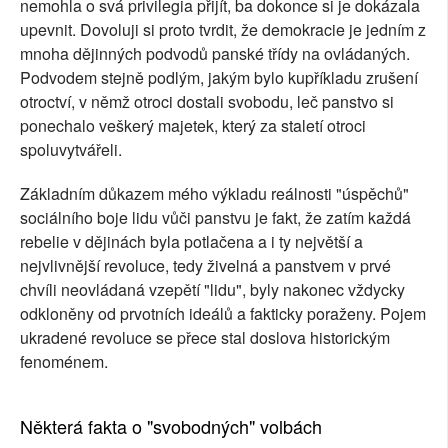
nemohla o svá privilegia přijít, ba dokonce si je dokázala
upevnit. Dovoluji si proto tvrdit, že demokracie je jedním z
mnoha dějinných podvodů panské třídy na ovládaných.
Podvodem stejně podlým, jakým bylo kupříkladu zrušení
otroctví, v němž otroci dostali svobodu, leč panstvo si
ponechalo veškerý majetek, který za staletí otroci
spoluvytvářeli.
Základním důkazem mého výkladu reálnosti "úspěchů"
sociálního boje lidu vůči panstvu je fakt, že zatím každá
rebelie v dějinách byla potlačena a i ty největší a
nejvlivnější revoluce, tedy živelná a panstvem v prvé
chvíli neovládaná vzepětí "lidu", byly nakonec vždycky
odkloněny od prvotních ideálů a fakticky poraženy. Pojem
ukradené revoluce se přece stal doslova historickým
fenoménem.
Některá fakta o "svobodných" volbách