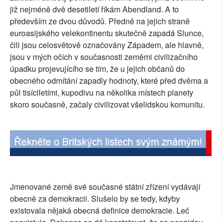
již nejméně dvě desetiletí říkám Abendland. A to
SOCIÁLNÍ SÍTĚ
především ze dvou důvodů. Předně na jejich straně
euroasijského velekontinentu skutečně zapadá Slunce,
RUBRIKY
čili jsou celosvětově označovány Západem, ale hlavně,
jsou v mých očích v současnosti zeměmi civilizačního
PLNÁ VERZE STRÁNEK
úpadku projevujícího se tím, že u jejich občanů do
obecného odmítání zapadly hodnoty, které před dvěma a
půl tisíciletími, kupodivu na několika místech planety
skoro současně, začaly civilizovat všelidskou komunitu.
Jmenované země své současné státní zřízení vydávají
obecně za demokracii. Slušelo by se tedy, kdyby
existovala nějaká obecná definice demokracie. Leč