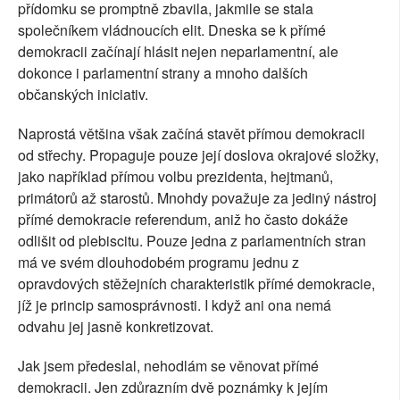
přídomku se promptně zbavila, jakmile se stala
společníkem vládnoucích elit. Dneska se k přímé
demokracii začínají hlásit nejen neparlamentní, ale
dokonce i parlamentní strany a mnoho dalších
občanských iniciativ.
Naprostá většina však začíná stavět přímou demokracii
od střechy. Propaguje pouze její doslova okrajové složky,
jako například přímou volbu prezidenta, hejtmanů,
primátorů až starostů. Mnohdy považuje za jediný nástroj
přímé demokracie referendum, aniž ho často dokáže
odlišit od plebiscitu. Pouze jedna z parlamentních stran
má ve svém dlouhodobém programu jednu z
opravdových stěžejních charakteristik přímé demokracie,
jíž je princip samosprávnosti. I když ani ona nemá
odvahu jej jasně konkretizovat.
Jak jsem předeslal, nehodlám se věnovat přímé
demokracii. Jen zdůrazním dvě poznámky k jejím