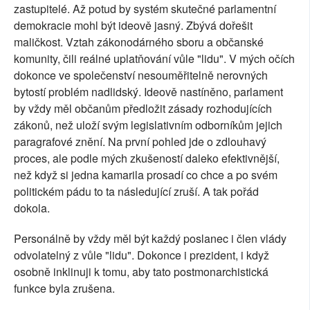
zastupitelé. Až potud by systém skutečné parlamentní
demokracie mohl být ideově jasný. Zbývá dořešit
maličkost. Vztah zákonodárného sboru a občanské
komunity, čili reálné uplatňování vůle "lidu". V mých očích
dokonce ve společenství nesouměřitelně nerovných
bytostí problém nadlidský. Ideově nastíněno, parlament
by vždy měl občanům předložit zásady rozhodujících
zákonů, než uloží svým legislativním odborníkům jejich
paragrafové znění. Na první pohled jde o zdlouhavý
proces, ale podle mých zkušeností daleko efektivnější,
než když si jedna kamarila prosadí co chce a po svém
politickém pádu to ta následující zruší. A tak pořád
dokola.
Personálně by vždy měl být každý poslanec i člen vlády
odvolatelný z vůle "lidu". Dokonce i prezident, i když
osobně inklinuji k tomu, aby tato postmonarchistická
funkce byla zrušena.