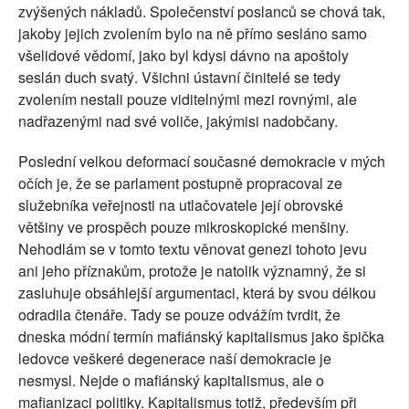
zvýšených nákladů. Společenství poslanců se chová tak,
jakoby jejich zvolením bylo na ně přímo sesláno samo
všelidové vědomí, jako byl kdysi dávno na apoštoly
seslán duch svatý. Všichni ústavní činitelé se tedy
zvolením nestali pouze viditelnými mezi rovnými, ale
nadřazenými nad své voliče, jakýmisi nadobčany.
Poslední velkou deformací současné demokracie v mých
očích je, že se parlament postupně propracoval ze
služebníka veřejnosti na utlačovatele její obrovské
většiny ve prospěch pouze mikroskopické menšiny.
Nehodlám se v tomto textu věnovat genezi tohoto jevu
ani jeho příznakům, protože je natolik významný, že si
zasluhuje obsáhlejší argumentaci, která by svou délkou
odradila čtenáře. Tady se pouze odvážím tvrdit, že
dneska módní termín mafiánský kapitalismus jako špička
ledovce veškeré degenerace naší demokracie je
nesmysl. Nejde o mafiánský kapitalismus, ale o
mafianizaci politiky. Kapitalismus totiž, především při