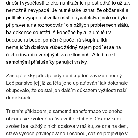
dnešní vyspělosti telekomunikačních prostředků to už tak
nemožně nevypadá. Je nutné také uznat, že občanská a
politická vyspělost velké části obyvatelstva ještě nebyla
připravena na rozhodování o složitých problémech států,
ba dokonce soustátí. A konečně byla, a určitě i v
budoucnu bude, poměrně početná skupina lidí
nemajících doslova vůbec žádný zájem podílet se na
rozhodování o veřejných záležitostech. A to i mezi
samotnými příslušníky panující vrstvy.
Zastupitelský princip tedy není a priori zavrženíhodný.
Leč panstvo jej již za léta jeho uplatňování tak dokonale
okupovalo, že se stal jen dalším důkazem vyžilosti naší
demokracie.
Tristním příkladem je samotná transformace voleného
občana ve zvoleného ústavního činitele. Okamžikem
zvolení se každý z nich doslova v mžiku, ze dne na den,
stává vysoce privilegovanou osobou, což se projevuje v