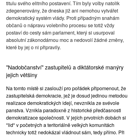
titulu svého elitního postavení. Tím byly volby natolik
zdegenerovány, že dneska již ani nemohou vytvářet
demokratický systém vlády. Proti případným snahám
občanů o nápravu volebního procesu se totiž vždy
postaví do cesty sám parlament, který si usurpoval
absolutní zákonodárnou moc a nedovolí žádné změny,
které by jej o ni připravily.
"Nadobčanství" zastupitelů a diktátorské manýry
jejich většiny
Na tomto místě si zaslouží pro pořádek připomenout, že
zastupitelská demokracie, jež je dosud jedinou metodou
realizace demokratických idejí, nevznikla ze svévole
panstva. Vznikla paradoxně z historické předčasnosti
demokratizace společnosti. V jejích prvotních dobách si
"lid" v početných a teritoriálně velkých komunitách
technicky totiž nedokázal vládnout sám, tedy přímo. Při