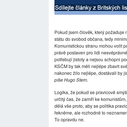
Pokud jsem člověk, který požaduje
státu do svobod občana, tedy minima
Komunistickou stranu mohou volit p
právě postaven pro lidi nesvéprávné - 
potřebují jistoty a nejsou schopni poc
KSČM by tak měli nejlépe zbavit své
nakonec žilo nejlépe, dostávali by jí
píše Hugo Stern.
Logika, že pokud se pravicově smýšle
určitý čas, že zamíří ke komunistům,
dělá vše proto, aby se politika prav
řekněme, ale rozhodně to neznamená
To opravdu ne.