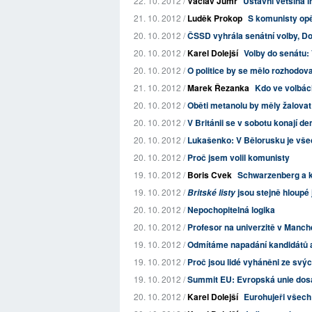
22. 10. 2012 /
Václav Jumr
Ústavní většina l
21. 10. 2012 /
Luděk Prokop
S komunisty opě
20. 10. 2012 /
ČSSD vyhrála senátní volby, D
20. 10. 2012 /
Karel Dolejší
Volby do senátu: 
20. 10. 2012 /
O politice by se mělo rozhodova
21. 10. 2012 /
Marek Řezanka
Kdo ve volbác
20. 10. 2012 /
Oběti metanolu by měly žalovat
20. 10. 2012 /
V Británii se v sobotu konají d
20. 10. 2012 /
Lukašenko: V Bělorusku je vše
20. 10. 2012 /
Proč jsem volil komunisty
19. 10. 2012 /
Boris Cvek
Schwarzenberg a 
19. 10. 2012 /
jsou stejně hloupé
Britské listy
20. 10. 2012 /
Nepochopitelná logika
20. 10. 2012 /
Profesor na univerzitě v Manche
19. 10. 2012 /
Odmítáme napadání kandidátů a 
19. 10. 2012 /
Proč jsou lidé vyháněni ze sv
19. 10. 2012 /
Summit EU: Evropská unie dosá
20. 10. 2012 /
Karel Dolejší
Eurohujeři všech 