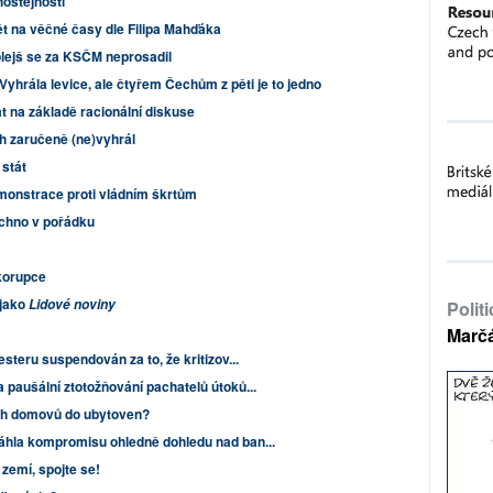
hostejnosti
t na věčné časy dle Filipa Mahďáka
olejš se za KSČM neprosadil
Vyhrála levice, ale čtyřem Čechům z pěti je to jedno
t na základě racionální diskuse
h zaručeně (ne)vyhrál
 stát
emonstrace proti vládním škrtům
chno v pořádku
korupce
 jako
Lidové noviny
Polit
Marč
steru suspendován za to, že kritizov...
paušální ztotožňování pachatelů útoků...
ých domovů do ubytoven?
hla kompromisu ohledně dohledu nad ban...
zemí, spojte se!