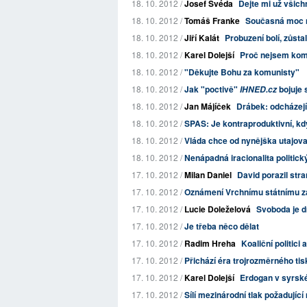
18. 10. 2012 /
Josef Švéda
Dejte mi už všich
18. 10. 2012 /
Tomáš Franke
Současná moc n
18. 10. 2012 /
Jiří Kalát
Probuzení bolí, zůsta
18. 10. 2012 /
Karel Dolejší
Proč nejsem kom
18. 10. 2012 /
"Děkujte Bohu za komunisty"
18. 10. 2012 /
Jak "poctivě"
bojuje
IHNED.cz
18. 10. 2012 /
Jan Májíček
Drábek: odcházejí
18. 10. 2012 /
SPAS: Je kontraproduktivní, kd
18. 10. 2012 /
Vláda chce od nynějška utajova
18. 10. 2012 /
Nenápadná iracionalita politick
17. 10. 2012 /
Milan Daniel
David porazil str
17. 10. 2012 /
Oznámení Vrchnímu státnímu za
17. 10. 2012 /
Lucie Doleželová
Svoboda je 
17. 10. 2012 /
Je třeba něco dělat
17. 10. 2012 /
Radim Hreha
Koaliční politic
17. 10. 2012 /
Přichází éra trojrozměrného tis
17. 10. 2012 /
Karel Dolejší
Erdogan v syrské 
17. 10. 2012 /
Sílí mezinárodní tlak požadujíc