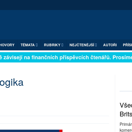
HOVORY
TÉMATA
RUBRIKY
NEJČTENĚJŠÍ
AUTOŘI
PŘÍS
 závisejí na finančních příspěvcích čtenářů. Prosíme, 
ogika
Všec
Brit
Primár
komerc