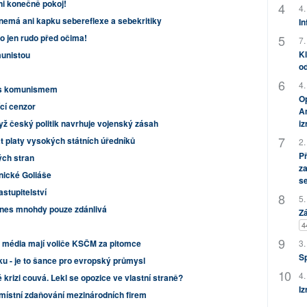
ni konečně pokoj!
4.
emá ani kapku sebereflexe a sebekritiky
In
lo jen rudo před očima!
7.
Kl
unistou
od
4.
 s komunismem
Op
cí cenzor
Am
i
yž český politik navrhuje vojenský zásah
t platy vysokých státních úředníků
2.
P
ých stran
za
anické Goliáše
s
stupitelství
5.
dnes mnohdy pouze zdánlivá
Zá
4
3.
i a média mají voliče KSČM za pitomce
S
ku - je to šance pro evropský průmysl
4.
krizi couvá. Lekl se opozice ve vlastní straně?
Iz
í místní zdaňování mezinárodních firem