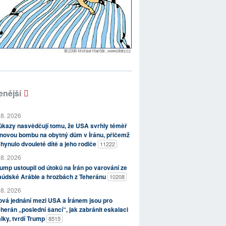
enější
 8. 2026
kazy nasvědčují tomu, že USA svrhly téměř
novou bombu na obytný dům v Íránu, přičemž
hynulo dvouleté dítě a jeho rodiče
11222
 8. 2026
ump ustoupil od útoků na Írán po varování ze
aúdské Arábie a hrozbách z Teheránu
10208
 8. 2026
vá jednání mezi USA a Íránem jsou pro
herán „poslední šancí“, jak zabránit eskalaci
lky, tvrdí Trump
8515