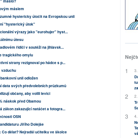
r" máslo?
nkovým máslem
ozumné hystericky útočit na Evropskou unii
ení "hysterický útok"
ionální výrazy jako "eurohujer" hyst...
skálnímu útesu
dlovém řidiči v soutěži na jihlavsk...
 tragického omylu
Nejčt
ivní strany rezignoval po hádce s p...
ze vzduchu
3.
Dů
 bankovní unii odložen
tu
rní data svých předvolebních průzkumů
za
izují občany, aby volili levici
2.
6% náskok před Obamou
Tr
S
 zákon zakazující natáčet a fotogra...
4.
pečnosti OSN
No
ndidaturu Jiřího Dolejše
Te
 Co dělat? Nejradši učitelku ve školce
vá