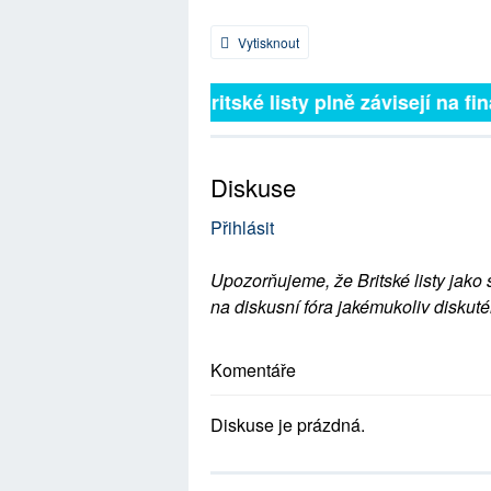
Vytisknout
Britské listy plně závisejí na fin
Diskuse
Přihlásit
Upozorňujeme, že Britské listy jako 
na diskusní fóra jakémukoliv diskuté
Komentáře
Diskuse je prázdná.