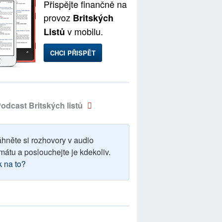
Přispějte finančně na
provoz
Britských
v mobilu.
Listů
CHCI PŘISPĚT
odcast Britských listů
áhněte si rozhovory v audio
mátu a poslouchejte je kdekoliv.
k na to?