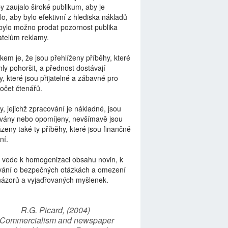
by zaujalo široké publikum, aby je
lo, aby bylo efektivní z hlediska nákladů
bylo možno prodat pozornost publika
telům reklamy.
kem je, že jsou přehlíženy příběhy, které
ly pohoršit, a přednost dostávají
y, které jsou přijatelné a zábavné pro
počet čtenářů.
y, jejichž zpracování je nákladné, jsou
vány nebo opomíjeny, nevšímavě jsou
zeny také ty příběhy, které jsou finančně
ní.
 vede k homogenizaci obsahu novin, k
vání o bezpečných otázkách a omezení
názorů a vyjadřovaných myšlenek.
R.G. Picard, (2004)
“Commercialism and newspaper