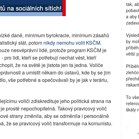
tak, a
pobavi
a aby 
zadava
 nízké daně, minimum byrokracie, minimum zásahů
Výsled
by moh
listický stát, potom
nikdy nemohu volit KSČM
.
příběh
ouze nesvéprávní lidé, protože program KSČM je
větší 
pro lidi, kteří se potřebují nechat vést, kteří
hopit, že na světě je jistota jen ta jedna. Voliče
Příběh
právnosti a umístit někam do ústavů, kde by se jim
zlehčo
přechá
dlo, vše potřebné a opečovávali by je jak v teráriu,
riskant
To vše
jícímu voliči zdiskredituje jeho politická strana na
refero
 je prostě nepochopitelná. Takový pravicový volič
škály 
icové strany změnila, aby se odměnila i personálně
, že se pravicový volič transformuje na komunistu.