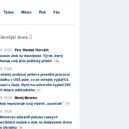
Týden
Měsíc
Rok
Vše
ílenější dnes
 8. 2026
Petr Waniek Horváth
ausův útok na důstojnost. Výrok, který
haluje celý jeho politický příběh
146
 8. 2026
raelský profesor přišel o prestižní pracovní
bídku v USA poté, co se veřejně vyjádřil k
tuaci v Gaze. Nyní mu univerzita vyplatí 250
00 dolarů odškodného
21
 8. 2026
Matěj Metelec
kdo nepozoruje svůj vlastní „soumrak“
19
 8. 2026
 Německu zabránili pokusu ruských
eciálních služeb o útok na dodavatele dronů
o Ukrajinu
18