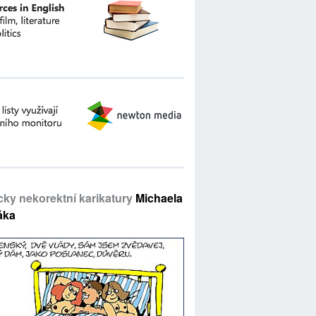
icky nekorektní karikatury
Michaela
áka