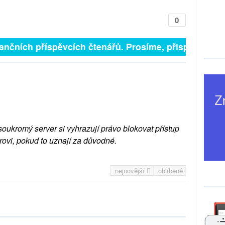
0
ančních příspěvcích čtenářů. Prosíme, přispějte. ➥
soukromý server si vyhrazují právo blokovat přístup
rovi, pokud to uznají za důvodné.
nejnovější
oblíbené