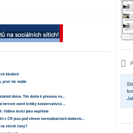
P
ých školách
, proč nic nejde
St
for
zůstali doma. Tím došlo k přesunu vo...
Ja
 terčem ostré kritiky konzervativců ...
R: Vidíme levici jako nepřítele
iči v ČR jsou pod vlivem normalizačních bolševic...
 na věčné časy?