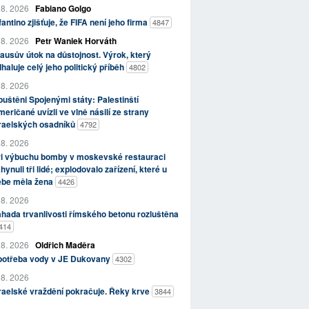
 8. 2026
Fabiano Golgo
fantino zjišťuje, že FIFA není jeho firma
4847
 8. 2026
Petr Waniek Horváth
ausův útok na důstojnost. Výrok, který
haluje celý jeho politický příběh
4802
 8. 2026
uštěni Spojenými státy: Palestinští
eričané uvízli ve vlně násilí ze strany
zraelských osadníků
4792
 8. 2026
ři výbuchu bomby v moskevské restauraci
hynuli tři lidé; explodovalo zařízení, které u
ebe měla žena
4426
 8. 2026
hada trvanlivosti římského betonu rozluštěna
414
 8. 2026
Oldřich Maděra
potřeba vody v JE Dukovany
4302
 8. 2026
raelské vraždění pokračuje. Řeky krve
3844