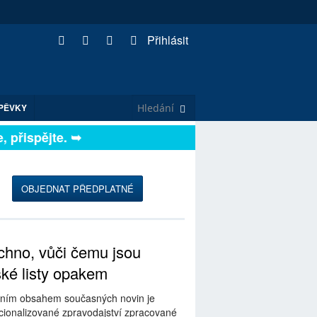
Přihlásit
PĚVKY
přispějte. ➥
OBJEDNAT PŘEDPLATNÉ
hno, vůči čemu jsou
ské listy opakem
ním obsahem současných novin je
ionalizované zpravodajství zpracované