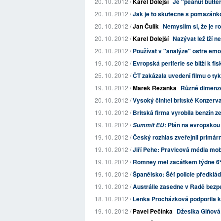
20. 10. 2012 /
Karel Dolejší
Je "peanut butte
20. 10. 2012 /
Jak je to skutečně s pomazá
20. 10. 2012 /
Jan Čulík
Nemyslím si, že je r
20. 10. 2012 /
Karel Dolejší
Nazývat lež lží n
20. 10. 2012 /
Používat v "analýze" ostře emoc
19. 10. 2012 /
Evropská periferie se blíží k fi
25. 10. 2012 /
ČT zakázala uvedení filmu o tyka
19. 10. 2012 /
Marek Řezanka
Různé dimenze
20. 10. 2012 /
Vysoký činitel britské Konzervat
19. 10. 2012 /
Britská firma vyrobila benzín 
19. 10. 2012 /
: Plán na evropskou
Summit EU
19. 10. 2012 /
Český rozhlas zveřejnil primá
19. 10. 2012 /
Jiří Pehe: Pravicová média mobil
19. 10. 2012 /
Romney měl začátkem týdne 
19. 10. 2012 /
Španělsko: Šéf policie předkládá
19. 10. 2012 /
Austrálie zasedne v Radě bez
18. 10. 2012 /
Lenka Procházková podpořila ka
19. 10. 2012 /
Pavel Pečínka
Džesika Giňová: