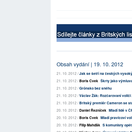
Obsah vydání | 19. 10. 2012
21. 10. 2012 /
Jak se šetří na českých vysok
21. 10. 2012 /
Boris Cvek
Škrty jako výmluva
21. 10. 2012 /
Grónsko bez sněhu
21. 10. 2012 /
Václav Žák: Rozčarovaní voliči 
21. 10. 2012 /
Britský premiér Cameron se stal
20. 10. 2012 /
Daniel Řezníček
Mladí lidé v Č
20. 10. 2012 /
Boris Cvek
Mladí pravicoví vol
20. 10. 2012 /
Filip Mahďák
S komunisty opět