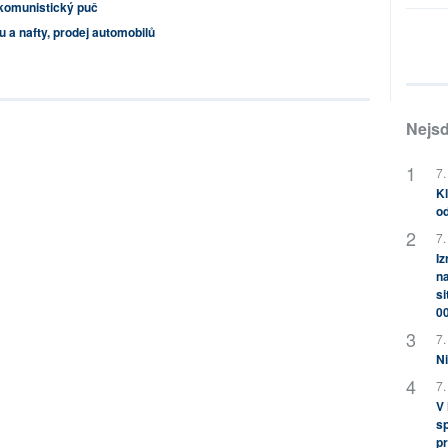
 komunistický puč
u a nafty, prodej automobilů
Nejsd
7.
Kl
od
7.
Iz
na
si
0
7.
Ni
7.
V
sp
pr