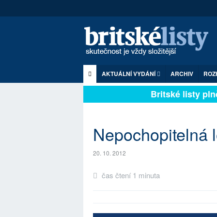
AKTUÁLNÍ VYDÁNÍ
ARCHIV
ROZ
Britské listy plně
Nepochopitelná l
20. 10. 2012
čas čtení 1 minuta