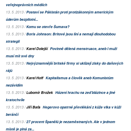
veřejnoprávních médiích
13. 5. 2013 /
Postaví se Pákistán proti protizákonným americkým
úderům bezpilotní...
13. 5. 2013 /
Komu se otevře Šumava?
13. 5. 2013 /
Boris Johnson: Britové jsou líní a nemají dlouhodobou
strategii
13. 5. 2013 /
Karel Dolejší
Povinně dělená menstruace, aneb I muži
musí mít své dny
13. 5. 2013 /
Nejvýznamnější britské firmy si uklízejí zisky do daňových
rájů
13. 5. 2013 /
Karel Hoff
Kapitalismus a člověk aneb Komunistům
nezávidím
13. 5. 2013 /
Lubomír Brožek
Házení hrachu na zeď blázince a jiné
kratochvíle
13. 5. 2013 /
Jiří Baťa
Hegerovo opatrné převlékání z kůže vlka v kůži
beránčí
13. 5. 2013 /
27 procent Španělů je nezaměstnaných. Ale v jednom
místě je plná za...