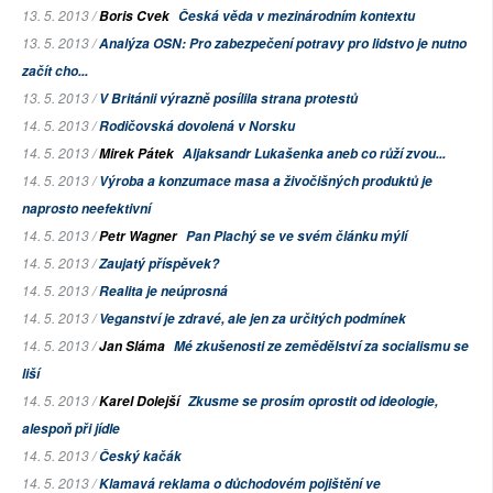
13. 5. 2013 /
Boris Cvek
Česká věda v mezinárodním kontextu
13. 5. 2013 /
Analýza OSN: Pro zabezpečení potravy pro lidstvo je nutno
začít cho...
13. 5. 2013 /
V Británii výrazně posílila strana protestů
14. 5. 2013 /
Rodičovská dovolená v Norsku
14. 5. 2013 /
Mirek Pátek
Aljaksandr Lukašenka aneb co růží zvou...
14. 5. 2013 /
Výroba a konzumace masa a živočišných produktů je
naprosto neefektivní
14. 5. 2013 /
Petr Wagner
Pan Plachý se ve svém článku mýlí
14. 5. 2013 /
Zaujatý příspěvek?
14. 5. 2013 /
Realita je neúprosná
14. 5. 2013 /
Veganství je zdravé, ale jen za určitých podmínek
14. 5. 2013 /
Jan Sláma
Mé zkušenosti ze zemědělství za socialismu se
liší
14. 5. 2013 /
Karel Dolejší
Zkusme se prosím oprostit od ideologie,
alespoň při jídle
14. 5. 2013 /
Český kačák
14. 5. 2013 /
Klamavá reklama o důchodovém pojištění ve