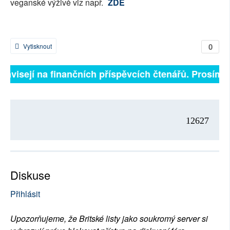
veganské výživě viz např.
ZDE
0
Vytisknout
 závisejí na finančních příspěvcích čtenářů. Prosíme, 
12627
Diskuse
Přihlásit
Upozorňujeme, že Britské listy jako soukromý server si