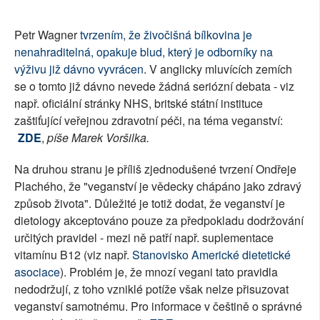
SOCIÁLNÍ SÍTĚ
Petr Wagner
tvrzením, že živočišná bílkovina je
RUBRIKY
nenahraditelná, opakuje blud, který je odborníky na
výživu již dávno vyvrácen
. V anglicky mluvících zemích
PLNÁ VERZE STRÁNEK
se o tomto již dávno nevede žádná seriózní debata - viz
např. oficiální stránky NHS, britské státní instituce
zaštiťující veřejnou zdravotní péči, na téma veganství:
ZDE
,
píše Marek Voršilka.
Na druhou stranu je příliš zjednodušené tvrzení Ondřeje
Plachého, že "veganství je vědecky chápáno jako zdravý
způsob života". Důležité je totiž dodat, že veganství je
dietology akceptováno pouze za předpokladu dodržování
určitých pravidel - mezi ně patří např. suplementace
vitamínu B12 (viz např.
Stanovisko Americké dietetické
asociace
). Problém je, že mnozí vegani tato pravidla
nedodržují, z toho vzniklé potíže však nelze přisuzovat
veganství samotnému. Pro informace v češtině o správné