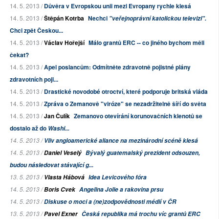
14. 5. 2013 /
Důvěra v Evropskou unii mezi Evropany rychle klesá
14. 5. 2013 /
Štěpán Kotrba
Nechci
"veřejnoprávní katolickou televizi".
Chci zpět Českou...
14. 5. 2013 /
Václav Hořejší
Málo grantů ERC -- co jiného bychom měli
čekat?
14. 5. 2013 /
Apel poslancům: Odmítněte zdravotně pojistné plány
zdravotních poji...
14. 5. 2013 /
Drastické novodobé otroctví, které podporuje britská vláda
14. 5. 2013 /
Zpráva o Zemanově "viróze" se nezadržitelně šíří do světa
14. 5. 2013 /
Jan Čulík
Zemanovo otevírání korunovačních klenotů se
dostalo až do
Washi...
14. 5. 2013 /
Vliv angloamerické aliance na mezinárodní scéně klesá
14. 5. 2013 /
Daniel Veselý
Bývalý guatemalský prezident odsouzen,
budou následovat stávající g...
13. 5. 2013 /
Vlasta Hábová
Idea Levicového fóra
14. 5. 2013 /
Boris Cvek
Angelina Jolie a rakovina prsu
14. 5. 2013 /
Diskuse o moci a (ne)zodpovědnosti médií v ČR
13. 5. 2013 /
Pavel Exner
Česká republika má trochu víc grantů ERC