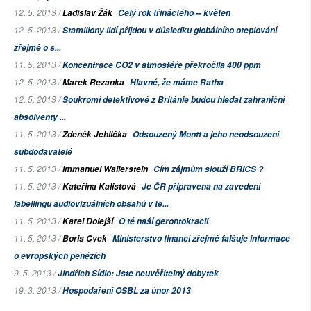
12. 5. 2013 /
Ladislav Žák
Celý rok třináctého -- květen
12. 5. 2013 /
Stamiliony lidí přijdou v důsledku globálního oteplování
zřejmě o s...
11. 5. 2013 /
Koncentrace CO2 v atmosféře překročila 400 ppm
12. 5. 2013 /
Marek Řezanka
Hlavně, že máme Ratha
12. 5. 2013 /
Soukromí detektivové z Británie budou hledat zahraniční
absolventy ...
11. 5. 2013 /
Zdeněk Jehlička
Odsouzený Montt a jeho neodsouzení
subdodavatelé
11. 5. 2013 /
Immanuel Wallerstein
Čím zájmům slouží BRICS ?
11. 5. 2013 /
Kateřina Kalistová
Je ČR připravena na zavedení
labellingu audiovizuálních obsahů v te...
11. 5. 2013 /
Karel Dolejší
O té naší gerontokracii
11. 5. 2013 /
Boris Cvek
Ministerstvo financí zřejmě falšuje informace
o evropských penězích
9. 5. 2013 /
Jindřich Šídlo: Jste neuvěřitelný dobytek
19. 3. 2013 /
Hospodaření OSBL za únor 2013