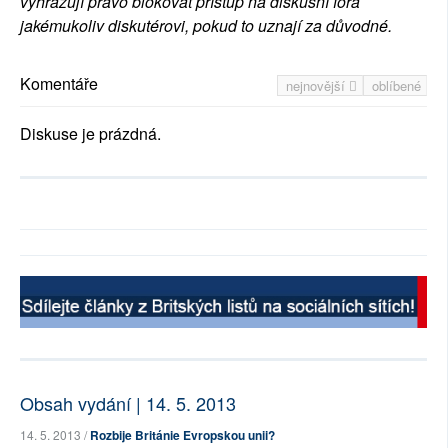
vyhrazují právo blokovat přístup na diskusní fóra
jakémukoliv diskutérovi, pokud to uznají za důvodné.
Komentáře
nejnovější
oblíbené
Diskuse je prázdná.
Obsah vydání | 14. 5. 2013
14. 5. 2013 /
Rozbije Británie Evropskou unii?