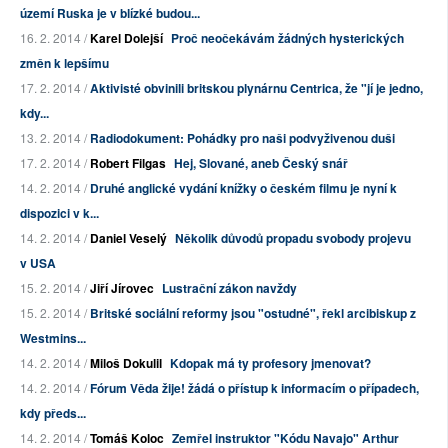
území Ruska je v blízké budou...
16. 2. 2014 /
Karel Dolejší
Proč neočekávám žádných hysterických
změn k lepšímu
17. 2. 2014 /
Aktivisté obvinili britskou plynárnu Centrica, že "jí je jedno,
kdy...
13. 2. 2014 /
Radiodokument: Pohádky pro naši podvyživenou duši
17. 2. 2014 /
Robert Filgas
Hej, Slované, aneb Český snář
14. 2. 2014 /
Druhé anglické vydání knížky o českém filmu je nyní k
dispozici v k...
14. 2. 2014 /
Daniel Veselý
Několik důvodů propadu svobody projevu
v USA
15. 2. 2014 /
Jiří Jírovec
Lustrační zákon navždy
15. 2. 2014 /
Britské sociální reformy jsou "ostudné", řekl arcibiskup z
Westmins...
14. 2. 2014 /
Miloš Dokulil
Kdopak má ty profesory jmenovat?
14. 2. 2014 /
Fórum Věda žije! žádá o přístup k informacím o případech,
kdy předs...
14. 2. 2014 /
Tomáš Koloc
Zemřel instruktor "Kódu Navajo" Arthur