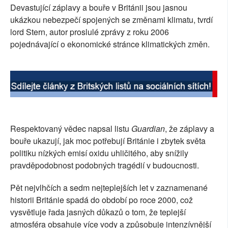
Devastující záplavy a bouře v Británii jsou jasnou
SOCIÁLNÍ SÍTĚ
ukázkou nebezpečí spojených se změnami klimatu, tvrdí
lord Stern, autor proslulé zprávy z roku 2006
RUBRIKY
pojednávající o ekonomické stránce klimatických změn.
PLNÁ VERZE STRÁNEK
Respektovaný vědec napsal listu
Guardian
, že záplavy a
bouře ukazují, jak moc potřebují Británie i zbytek světa
politiku nízkých emisí oxidu uhličitého, aby snížily
pravděpodobnost podobných tragédií v budoucnosti.
Pět nejvlhčích a sedm nejteplejších let v zaznamenané
historii Británie spadá do období po roce 2000, což
vysvětluje řada jasných důkazů o tom, že teplejší
atmosféra obsahuje více vody a způsobuje intenzívnější