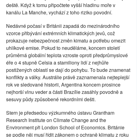
deště. Když k tomu připočtete vyšší hladinu moře v
kanálu La Manche, vychází z toho riziko povodní.
Nedávné počasí v Británii zapadá do mezinárodního
vzorce přibývání extrémních klimatických jevů, což
prokazuje nebezpečnost změn kimatu a potřebu omezit
uhlíkové emise. Pokud to neuděláme, koncem století
průměrná globální teplota vzroste oproti předprůmyslové
éře o 4 stupně Celsia a stamiliony lidí z nejhůře
postižených oblastí se dají do pohybu. To bude znamenat
konflikty a války. Austrálie právě zaznamenala nejteplejší
rok ve sledované historii, Argentina koncem prosince
nejhorší vlnu veder a části Brazílie zasáhly povodně a
sesuvy půdy způsobené rekordními dešti.
Stern je předsedou výzkumného ústavu Grantham
Research Institute on Climate Change and the
Environment při London School of Economics. Británie
se podle něj musí řídit zákonem o ochraně klimatu z roku