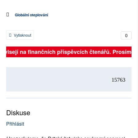
Globální oteplování
0
Vytisknout
závisejí na finančních příspěvcích čtenářů. Prosíme, p
15763
Diskuse
Přihlásit