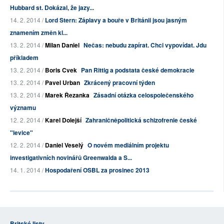
Hubbard st. Dokázal, že jazy...
14. 2. 2014 /
Lord Stern: Záplavy a bouře v Británii jsou jasným
znamením změn kl...
13. 2. 2014 /
Milan Daniel
Nečas: nebudu zapírat. Chci vypovídat. Jdu
příkladem
13. 2. 2014 /
Boris Cvek
Pan Rittig a podstata české demokracie
13. 2. 2014 /
Pavel Urban
Zkrácený pracovní týden
13. 2. 2014 /
Marek Řezanka
Zásadní otázka celospolečenského
významu
12. 2. 2014 /
Karel Dolejší
Zahraničněpolitická schizofrenie české
"levice"
12. 2. 2014 /
Daniel Veselý
O novém mediálním projektu
investigativních novinářů Greenwalda a S...
14. 1. 2014 /
Hospodaření OSBL za prosinec 2013
Britské listy