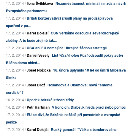
17. 2. 2014 /
Ilona Švihlíková
Nezaměstnanost, minimální mzda a návrh
Evropského parlamentu
17. 2. 2014 /
Britští konzervativci zrušili plány na protizáplavová
opatření v po...
17. 2. 2014 /
Karel Dolejší
OSN verbálně odsoudila severokorejské
zločiny. A to bude zřejmě tak...
17. 2. 2014 /
USA ani EU nemají na Ukrajině žádnou strategii
17. 2. 2014 /
Daniel Veselý
List
odsoudil pokrytectví
Washington Post
Bílého domu ohled...
17. 2. 2014 /
Josef Nožička
16. února uplynulo 10 let od úmrtí Miloslava
Šimka
17. 2. 2014 /
Josef Brož
Hollandova a Obamova: nová "entente
cordiale"?
16. 2. 2014 /
Úpadek britské střední třídy
14. 2. 2014 /
Petr Hartman
V koncích: Diabetik hledá práci nebo pomoc
17. 2. 2014 /
EU se diví, že Británie nežádá při povodních o evropské
peníze
17. 2. 2014 /
Karel Dolejší
Ruský generál: "Válka s banderovci na