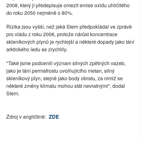
2008, který jí předepisuje omezit emise oxidu uhličitého
do roku 2050 nejméně o 80%.
Rizika jsou vyšší, než jaká Stern předpokládal ve zprávě
pro vládu z roku 2006, protože nárůst koncentrace
skleníkových plynů je rychlejší a některé dopady jako tání
arktického ledu se zrychlily.
"Také jsme podcenili význam silných zpětných vazeb,
jako je tání permafrostu uvolňujícího metan, silný
skleníkový plyn, stejně jako body obratu, za nimiž se
některé změny klimatu mohou stát nevratnými", dodal
Stern.
Zdroj v angličtině:
ZDE