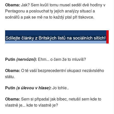
Obama:
Jak? Sem kvůli tomu musel seděl dvě hodiny v
Pentagonu a poslouchat ty jejich analýzy situací a
scénářů a pak se mě na to každý ptal při tiskovce.
Putin
(nervózní)
:
Ehm... o čem že to mluvíš?
Obama:
O té vaší bezprecedentní okupaci nezávislého
státu.
Putin
(s úlevou v hlase)
:
Jo tohle..
Obama:
Sem si připadal jak blbec, netušil sem kde to
vlastně je... kde to vlastně je?