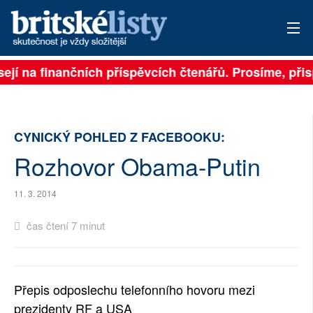
ejí na finančních příspěvcích čtenářů. Prosíme, přisp
PŘIHLÁSIT
AKTUÁLNÍ VYDÁNÍ
CYNICKÝ POHLED Z FACEBOOKU:
ARCHIV
Rozhovor Obama-Putin
ROZHOVORY
11. 3. 2014
TÉMATA
čas čtení 7 minut
NEJČTENĚJŠÍ ZA 7 DNÍ
AUTOŘI
Přepis odposlechu telefonního hovoru mezi
PŘÍSPĚVKY NA PROVOZ
prezidenty RF a USA