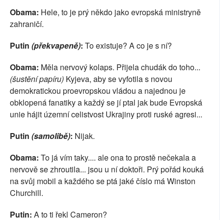
Obama:
Hele, to je prý někdo jako evropská ministryně
zahraničí.
Putin
(překvapeně)
:
To existuje? A co je s ní?
Obama:
Měla nervový kolaps. Přijela chudák do toho...
(šustění papíru)
Kyjeva, aby se vyfotila s novou
demokratickou proevropskou vládou a najednou je
obklopená fanatiky a každý se jí ptal jak bude Evropská
unie hájit územní celistvost Ukrajiny proti ruské agresi...
Putin
(samolibě)
:
Nijak.
Obama:
To já vím taky.... ale ona to prostě nečekala a
nervově se zhroutila... jsou u ní doktoři. Prý pořád kouká
na svůj mobil a každého se ptá jaké číslo má Winston
Churchill.
Putin:
A to ti řekl Cameron?