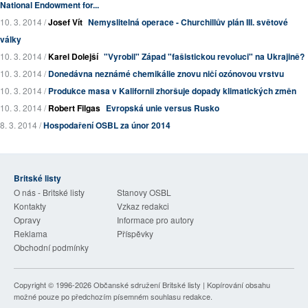
National Endowment for...
10. 3. 2014 /
Josef Vít
Nemyslitelná operace - Churchillův plán III. světové
války
10. 3. 2014 /
Karel Dolejší
"Vyrobil" Západ "fašistickou revoluci" na Ukrajině?
10. 3. 2014 /
Donedávna neznámé chemikálie znovu ničí ozónovou vrstvu
10. 3. 2014 /
Produkce masa v Kalifornii zhoršuje dopady klimatických změn
10. 3. 2014 /
Robert Filgas
Evropská unie versus Rusko
8. 3. 2014 /
Hospodaření OSBL za únor 2014
Britské listy
O nás - Britské listy
Stanovy OSBL
Kontakty
Vzkaz redakci
Opravy
Informace pro autory
Reklama
Příspěvky
Obchodní podmínky
Copyright © 1996-2026
Občanské sdružení Britské listy
| Kopírování obsahu
možné pouze po předchozím písemném souhlasu redakce.