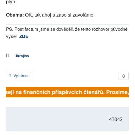
plyn.
Obama:
OK, tak ahoj a zase si zavoláme.
PS. Post factum jsme se dověděli, že tento rozhovor původně
vyšel
ZDE
Ukrajina
0
Vytisknout
visejí na finančních příspěvcích čtenářů. Prosíme, při
43042