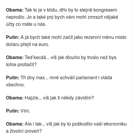
Obama:
Tak to je v klidu, dřív by to stejně kongresem
neprošlo. Jo a také prý bych vám mohl zmrazit nějaké
účty co máte u nás.
Putin:
A já bych také mohl začít jako rezervní měnu místo
dolaru přejít na euro.
Obama:
Teď kecáš... víš jak dlouho by trvalo než bys
tohle protlačil?
Putin:
Tři dny max... mně schválí parlament i vláda
všechno.
Obama:
Hajzle... víš jak ti někdy závidím?
Putin:
Vím.
Obama:
Ale i tak... víš jak by to poškodilo vaší ekonomiku
a životní úroveň?