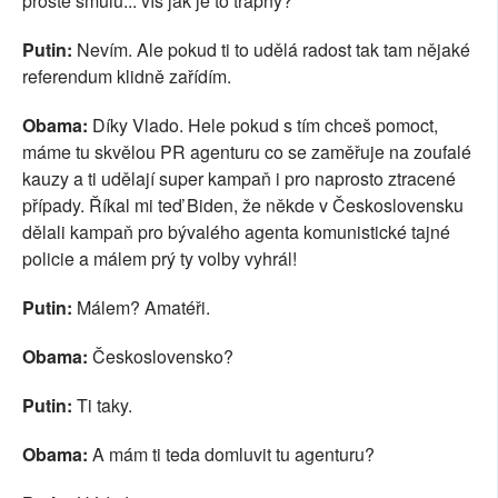
prostě smůlu... víš jak je to trapný?
Putin:
Nevím. Ale pokud ti to udělá radost tak tam nějaké
referendum klidně zařídím.
Obama:
Díky Vlado. Hele pokud s tím chceš pomoct,
máme tu skvělou PR agenturu co se zaměřuje na zoufalé
kauzy a ti udělají super kampaň i pro naprosto ztracené
případy. Říkal mi teď Biden, že někde v Československu
dělali kampaň pro bývalého agenta komunistické tajné
policie a málem prý ty volby vyhrál!
Putin:
Málem? Amatéři.
Obama:
Československo?
Putin:
Ti taky.
Obama:
A mám ti teda domluvit tu agenturu?