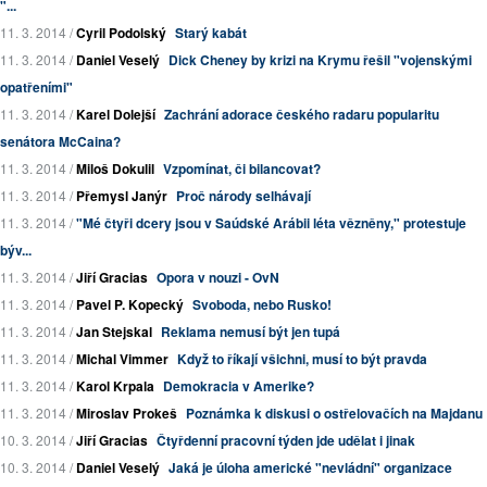
"...
11. 3. 2014 /
Cyril Podolský
Starý kabát
11. 3. 2014 /
Daniel Veselý
Dick Cheney by krizi na Krymu řešil "vojenskými
opatřeními"
11. 3. 2014 /
Karel Dolejší
Zachrání adorace českého radaru popularitu
senátora McCaina?
11. 3. 2014 /
Miloš Dokulil
Vzpomínat, či bilancovat?
11. 3. 2014 /
Přemysl Janýr
Proč národy selhávají
11. 3. 2014 /
"Mé čtyři dcery jsou v Saúdské Arábii léta vězněny," protestuje
býv...
11. 3. 2014 /
Jiří Gracias
Opora v nouzi - OvN
11. 3. 2014 /
Pavel P. Kopecký
Svoboda, nebo Rusko!
11. 3. 2014 /
Jan Stejskal
Reklama nemusí být jen tupá
11. 3. 2014 /
Michal Vimmer
Když to říkají všichni, musí to být pravda
11. 3. 2014 /
Karol Krpala
Demokracia v Amerike?
11. 3. 2014 /
Miroslav Prokeš
Poznámka k diskusi o ostřelovačích na Majdanu
10. 3. 2014 /
Jiří Gracias
Čtyřdenní pracovní týden jde udělat i jinak
10. 3. 2014 /
Daniel Veselý
Jaká je úloha americké "nevládní" organizace