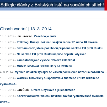
Obsah vydání | 13. 3. 2014
13. 3. 2014 /
Jiří Jírovec
Všechno je jinak
13. 3. 2014 /
Politolog: Ruský útok na Ukrajinu začne 17. nebo 18. března
13. 3. 2014 /
Seznam osob, které postihnou případné sankce EU proti Rusku
13. 3. 2014 /
Na sankce EU proti Rusku nejvíce doplatí Lotyšsko
13. 3. 2014 /
Zaměstnání jako vysoce riziková záležitost
13. 3. 2014 /
Můžete sledovat Britské listy na Twitteru
4. 3. 2014 /
Vyplňte dotazník týkající se vašich politických názorů a názorů na ...
13. 3. 2014 /
Warwick University suspendovala známého kritika britského
vysokoško...
13. 3. 2014 /
Jan Čulík
O Věře Chytilové a jejích filmech
13. 3. 2014 /
Konzervativci ve Walesu navrhují zavést rychlokvašné dvouleté
unive...