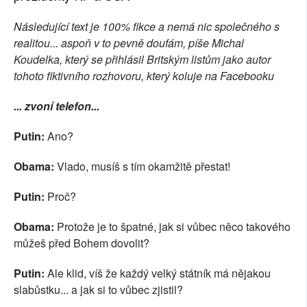
SOCIÁLNÍ SÍTĚ
Následující text je 100% fikce a nemá nic společného s
realitou... aspoň v to pevně doufám, píše Michal
RUBRIKY
Koudelka, který se přihlásil Britským listům jako autor
tohoto fiktivního rozhovoru, který koluje na Facebooku
PLNÁ VERZE STRÁNEK
... zvoní telefon...
Putin:
Ano?
Obama:
Vlado, musíš s tím okamžitě přestat!
Putin:
Proč?
Obama:
Protože je to špatné, jak si vůbec něco takového
můžeš před Bohem dovolit?
Putin:
Ale klid, víš že každý velký státník má nějakou
slabůstku... a jak si to vůbec zjistil?