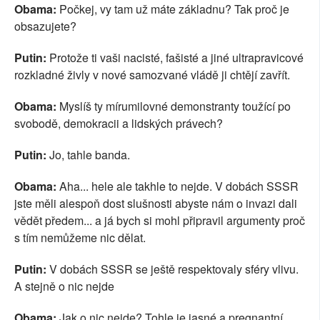
Obama:
Počkej, vy tam už máte základnu? Tak proč je
obsazujete?
Putin:
Protože ti vaši nacisté, fašisté a jiné ultrapravicové
rozkladné živly v nové samozvané vládě ji chtějí zavřít.
Obama:
Myslíš ty mírumilovné demonstranty toužící po
svobodě, demokracii a lidských právech?
Putin:
Jo, tahle banda.
Obama:
Aha... hele ale takhle to nejde. V dobách SSSR
jste měli alespoň dost slušnosti abyste nám o invazi dali
vědět předem... a já bych si mohl připravil argumenty proč
s tím nemůžeme nic dělat.
Putin:
V dobách SSSR se ještě respektovaly sféry vlivu.
A stejně o nic nejde
Obama:
Jak o nic nejde? Tohle je jasné a pregnantní