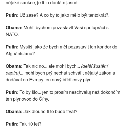
nějaké sankce, je ti to doufám jasné.
Putin:
Už zase? A co by to jako mělo být tentokrát?.
Obama:
Mohli bychom pozastavit Vaší spolupráci s
NATO.
Putin:
Myslíš jako že bych měl pozastavit ten koridor do
Afghánistánu?
Obama:
Tak nic no... ale mohl bych...
(delší šustění
papíru)
... mohl bych prý nechat schválit nějaký zákon a
dodávat do Evropy ten nový břidlicový plyn.
Putin:
To by šlo... jen to prosím neschvaluj než dokončím
ten plynovod do Číny.
Obama:
Jak dlouho ti to bude trvat?
Putin:
Tak 10 let?