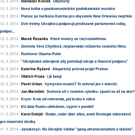
13. 3. 2014 /
Stanislav Křeček
Ubytovny
13. 3. 2014 /
Nová kniha o postkomunistické podnikatelské morálce
13. 3. 2014 /
Pomoc po hurikánu Katrina pro obyvatele New Orleansu nepřišla
12. 3. 2014 /
Dvě třetiny Ukrajinců podporují předčasné parlamentní volby,
podpor...
12. 3. 2014 /
Marek Řezanka
Které motory se (ne)rozeběhnou
12. 3. 2014 /
Zemřela Věra Chytilová, nejslavnější režisérka českého filmu
11. 3. 2014 /
Rozhovor Obama-Putin
12. 3. 2014 /
"Ukrajinské ozbrojené síly potřebují zdroje a finanční podporu"
12. 3. 2014 /
Kateřina Ryšavá
Alegorický průvod projel Prahou
12. 3. 2014 /
Oldřich Průša
I já žaluji
12. 3. 2014 /
Pavel Urban
Vymývání mozků? To nehrozí jen v televizi.
12. 3. 2014 /
Jan Maršálek
Světová síť v českém rybníku: spustí se až na dno?
12. 3. 2014 /
Krym: Krok od referenda, půl kroku k válce
12. 3. 2014 /
EU dala Rusku ultimátum, vyprší v pondělí
11. 3. 2014 /
Karel Dolejší
Radar, radar über alles, aneb Strategie odstrašení
pro mateřské školky
11. 3. 2014 /
Janukovyč: Na Ukrajině vládne "gang ultranacionalistů a fašistů",