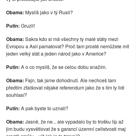
Obama:
Myslíš jako v tý Rusii?
Putin:
Gruzii!
Obama:
Sakra kdo si má všechny ty malé státy mezi
Evropou a Asií pamatovat? Proč tam prostě nemůžete mít
jeden velký stát a jeden národ jako v Americe?
Putin:
A o co myslíš, že se celou dobu snažím.
Obama:
Fajn, tak jsme dohodnutí. Ale nechceš tam
předtím zfalšovat nějaké referendum jako že s tím ty lidi
souhlasí?
Putin:
A pak byste to uznali?
Obama:
Jasně, že ne... ale vypadalo by to trošku líp až
jim budu vysvětlovat že s garancí územní celistvosti maj