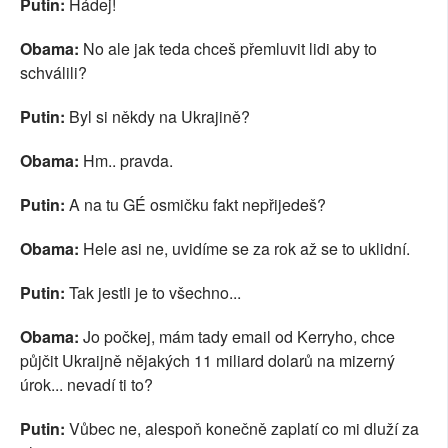
Putin:
Hádej!
Obama:
No ale jak teda chceš přemluvit lidi aby to
schválili?
Putin:
Byl si někdy na Ukrajině?
Obama:
Hm.. pravda.
Putin:
A na tu GÉ osmičku fakt nepřijedeš?
Obama:
Hele asi ne, uvidíme se za rok až se to uklidní.
Putin:
Tak jestli je to všechno...
Obama:
Jo počkej, mám tady email od Kerryho, chce
půjčit Ukraijně nějakých 11 miliard dolarů na mizerný
úrok... nevadí ti to?
Putin:
Vůbec ne, alespoň konečně zaplatí co mi dluží za