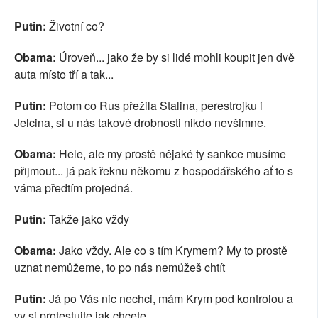
Putin:
Životní co?
Obama:
Úroveň... jako že by si lidé mohli koupit jen dvě
auta místo tří a tak...
Putin:
Potom co Rus přežila Stalina, perestrojku i
Jelcina, si u nás takové drobnosti nikdo nevšimne.
Obama:
Hele, ale my prostě nějaké ty sankce musíme
přijmout... já pak řeknu někomu z hospodářského ať to s
váma předtím projedná.
Putin:
Takže jako vždy
Obama:
Jako vždy. Ale co s tím Krymem? My to prostě
uznat nemůžeme, to po nás nemůžeš chtít
Putin:
Já po Vás nic nechci, mám Krym pod kontrolou a
vy si protestujte jak chcete.