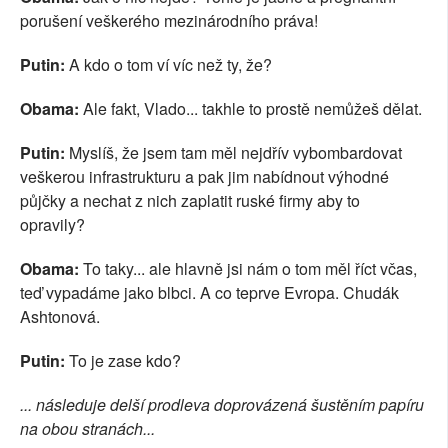
porušení veškerého mezinárodního práva!
Putin:
A kdo o tom ví víc než ty, že?
Obama:
Ale fakt, Vlado... takhle to prostě nemůžeš dělat.
Putin:
Myslíš, že jsem tam měl nejdřív vybombardovat
veškerou infrastrukturu a pak jim nabídnout výhodné
půjčky a nechat z nich zaplatit ruské firmy aby to
opravily?
Obama:
To taky... ale hlavně jsi nám o tom měl říct včas,
teď vypadáme jako blbci. A co teprve Evropa. Chudák
Ashtonová.
Putin:
To je zase kdo?
... následuje delší prodleva doprovázená šustěním papíru
na obou stranách...