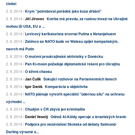
činitel
2. 9. 2014 /
Krym "potřeboval pořádek jako koza drbání"
2. 9. 2014 /
Jiří Jírovec
Kotrba má pravdu, za ruskou invazi na Ukrajině
mohou lži USA, EU a ...
2. 9. 2014 /
Levicový karikaturista srovnal Putina s Netanjahuem
2. 9. 2014 /
Zatímco se NATO bude ve Walesu opíjet šampaňským,
navrch má Putin
2. 9. 2014 /
O mučení proukrajinské aktivistky v Doněcku
2. 9. 2014 /
Pan Ki-moon požaduje diplomatické řešení pro Ukrajinu
2. 9. 2014 /
O šíření chaosu
2. 9. 2014 /
Jan Čulík
Šokující rozhovor na Parlamentních listech
2. 9. 2014 /
Igor Daniš
Komparácia a objektivita
2. 9. 2014 /
NATO plánuje vytvořit speciální "údernou sílu" na ochranu
východní ...
2. 9. 2014 /
Chudým v ČR zbývá jen kriminalita
2. 9. 2014 /
Daniel Veselý
Odnož Al-Káidy operuje u izraelských hranic
2. 9. 2014 /
Podpora pro nezávislost Skotska od debaty Salmond-
Darling výrazně s...