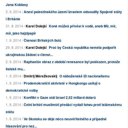
Jana Koblasy
2. 9. 2014 /
Anexi palestinského území Izraelem odsoudily Spojené státy
i Británie
31. 8. 2014 /
Karel Dolejší
Koně můžeš přivést k vodě, aneb Mír, mír,
mír, jako hajzlpapír
1. 9. 2014 /
Čtenost Britských listů
29. 8. 2014 /
Karel Dolejší
Proč by Česká republika neměla podpořit
ukrajinskou žádost o členst...
2. 9. 2014 /
Raphaelův obraz z období renesance byl poškozen, protože
italské mu...
1. 9. 2014 /
Dmitrij Měrežkovskij
O náboženské lži nacionalismu
1. 9. 2014 /
Prodemokratičtí aktivisté v Hongkongu usilují o
demokratické volby
1. 9. 2014 /
Konflikt v Gaze stál Izrael 2,52 miliard dolarů
1. 9. 2014 /
Čelní britští muslimští předáci vydali fatwu proti Islámskému
státu
1. 9. 2014 /
Ve Skotsku se děje něco neuvěřitelného a případné
hlasování pro nez...