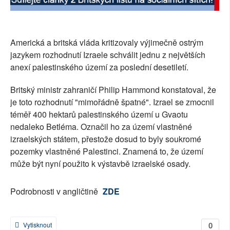
SOCIÁLNÍ SÍTĚ
RUBRIKY
Americká a britská vláda kritizovaly výjimečně ostrým
jazykem rozhodnutí Izraele schválit jednu z největších
PLNÁ VERZE STRÁNEK
anexí palestinského území za poslední desetiletí.
Britský ministr zahraničí Philip Hammond konstatoval, že
je toto rozhodnutí "mimořádně špatné". Izrael se zmocnil
téměř 400 hektarů palestinského území u Gvaotu
nedaleko Betléma. Označil ho za území vlastněné
izraelských státem, přestože dosud to byly soukromé
pozemky vlastněné Palestinci. Znamená to, že území
může být nyní použito k výstavbě izraelské osady.
Podrobnosti v angličtině
ZDE
0
Vytisknout