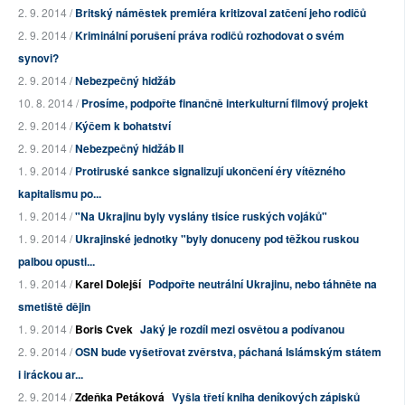
2. 9. 2014 /
Britský náměstek premiéra kritizoval zatčení jeho rodičů
2. 9. 2014 /
Kriminální porušení práva rodičů rozhodovat o svém
synovi?
2. 9. 2014 /
Nebezpečný hidžáb
10. 8. 2014 /
Prosíme, podpořte finančně interkulturní filmový projekt
2. 9. 2014 /
Kýčem k bohatství
2. 9. 2014 /
Nebezpečný hidžáb II
1. 9. 2014 /
Protiruské sankce signalizují ukončení éry vítězného
kapitalismu po...
1. 9. 2014 /
"Na Ukrajinu byly vyslány tisíce ruských vojáků"
1. 9. 2014 /
Ukrajinské jednotky "byly donuceny pod těžkou ruskou
palbou opusti...
1. 9. 2014 /
Karel Dolejší
Podpořte neutrální Ukrajinu, nebo táhněte na
smetiště dějin
1. 9. 2014 /
Boris Cvek
Jaký je rozdíl mezi osvětou a podívanou
2. 9. 2014 /
OSN bude vyšetřovat zvěrstva, páchaná Islámským státem
i iráckou ar...
2. 9. 2014 /
Zdeňka Petáková
Vyšla třetí kniha deníkových zápisků