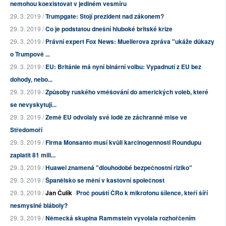
nemohou koexistovat v jediném vesmíru
29. 3. 2019 /
Trumpgate: Stojí prezident nad zákonem?
29. 3. 2019 /
Co je podstatou dnešní hluboké britské krize
29. 3. 2019 /
Právní expert Fox News: Muellerova zpráva "ukáže důkazy
o Trumpově ...
29. 3. 2019 /
EU: Británie má nyní binární volbu: Vypadnutí z EU bez
dohody, nebo...
29. 3. 2019 /
Způsoby ruského vměšování do amerických voleb, které
se nevyskytují...
29. 3. 2019 /
Země EU odvolaly své lodě ze záchranné mise ve
Středomoří
29. 3. 2019 /
Firma Monsanto musí kvůli karcinogennosti Roundupu
zaplatit 81 mili...
29. 3. 2019 /
Huawei znamená "dlouhodobé bezpečnostní riziko"
29. 3. 2019 /
Španělsko se mění v kastovní společnost
29. 3. 2019 /
Jan Čulík
Proč pouští ČRo k mikrofonu šílence, kteří šíří
nesmyslné bláboly?
29. 3. 2019 /
Německá skupina Rammstein vyvolala rozhořčením