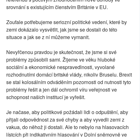
srovnání s existujícím členstvím Británie v EU.
Zoufale potřebujeme seriozní politické vedení, které by
zemi dokázalo vysvětlit, jak jsme se dostali do této
situace a jak se z ní můžeme vymanit.
Nevyřčenou pravdou je skutečnost, že jsme si své
problémy způsobili sami. Žijeme ve věku hluboké
sociální a ekonomické nespravedlnosti, vyvolané
rozhodnutími domácí britské vlády, nikoliv Bruselu. Brexit
se stal kolosálním odváděním pozornosti od nutnosti tyto
problémy řešit a jen dál ochromil víru veřejnosti ve
schopnost našich institucí je vyřešit.
Je načase, aby politikové požádali lidi o odpuštění, aby
přijali odpovědnost za své chyby a aby vyvedli zemi z
vakua, do něhož ji dostali. Ale to nebylo na hlasovacích
lístcích při indikativním hlasování v Dolní sněmovně ve