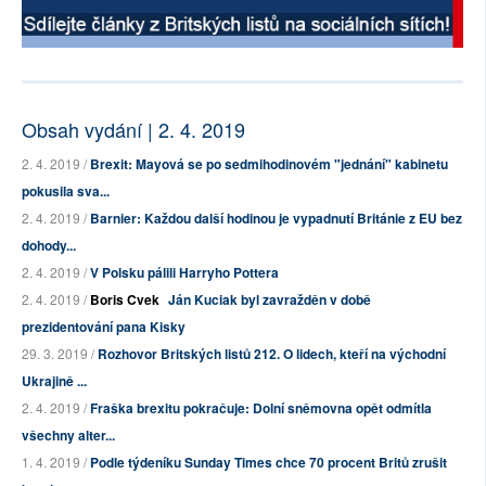
Obsah vydání | 2. 4. 2019
2. 4. 2019 /
Brexit: Mayová se po sedmihodinovém "jednání" kabinetu
pokusila sva...
2. 4. 2019 /
Barnier: Každou další hodinou je vypadnutí Británie z EU bez
dohody...
2. 4. 2019 /
V Polsku pálili Harryho Pottera
2. 4. 2019 /
Boris Cvek
Ján Kuciak byl zavražděn v době
prezidentování pana Kisky
29. 3. 2019 /
Rozhovor Britských listů 212. O lidech, kteří na východní
Ukrajině ...
2. 4. 2019 /
Fraška brexitu pokračuje: Dolní sněmovna opět odmítla
všechny alter...
1. 4. 2019 /
Podle týdeníku Sunday Times chce 70 procent Britů zrušit