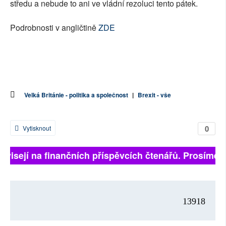
středu a nebude to ani ve vládní rezoluci tento pátek.
Podrobnosti v angličtině
ZDE
Velká Británie - politika a společnost
|
Brexit - vše
0
Vytisknout
ávisejí na finančních příspěvcích čtenářů. Prosíme, p
13918