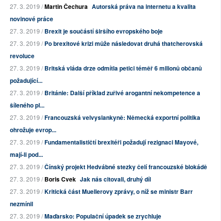
27. 3. 2019 /
Martin Čechura
Autorská práva na internetu a kvalita
novinové práce
27. 3. 2019 /
Brexit je součástí širšího evropského boje
27. 3. 2019 /
Po brexitové krizi může následovat druhá thatcherovská
revoluce
27. 3. 2019 /
Britská vláda drze odmítla petici téměř 6 milionů občanů
požadující...
27. 3. 2019 /
Británie: Další příklad zuřivé arogantní nekompetence a
šíleného pl...
27. 3. 2019 /
Francouzská velvyslankyně: Německá exportní politika
ohrožuje evrop...
27. 3. 2019 /
Fundamentalističtí brexitéři požadují rezignaci Mayové,
mají-li pod...
27. 3. 2019 /
Čínský projekt Hedvábné stezky čelí francouzské blokádě
27. 3. 2019 /
Boris Cvek
Jak nás citovali, druhý díl
27. 3. 2019 /
Kritická část Muellerovy zprávy, o níž se ministr Barr
nezmínil
27. 3. 2019 /
Maďarsko: Populační úpadek se zrychluje