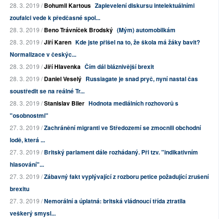
28. 3. 2019 /
Bohumil Kartous
Zaplevelení diskursu intelektuálními
zoufalci vede k předčasné spol...
28. 3. 2019 /
Beno Trávníček Brodský
(Mým) automobilkám
28. 3. 2019 /
Jiří Karen
Kde jste přišel na to, že škola má žáky bavit?
Normalizace v českýc...
28. 3. 2019 /
Jiří Hlavenka
Čím dál bláznivější brexit
28. 3. 2019 /
Daniel Veselý
Russiagate je snad pryč, nyní nastal čas
soustředit se na reálné Tr...
28. 3. 2019 /
Stanislav Biler
Hodnota mediálních rozhovorů s
"osobnostmi"
27. 3. 2019 /
Zachránění migranti ve Středozemí se zmocnili obchodní
lodě, která ...
27. 3. 2019 /
Britský parlament dále rozhádaný. Při tzv. "indikativním
hlasování"...
27. 3. 2019 /
Zábavný fakt vyplývající z rozboru petice požadující zrušení
brexitu
27. 3. 2019 /
Nemorální a úplatná: britská vládnoucí třída ztratila
veškerý smysl...