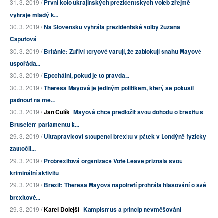
31. 3. 2019 /
První kolo ukrajinských prezidentských voleb zřejmě
vyhraje mladý k...
30. 3. 2019 /
Na Slovensku vyhrála prezidentské volby Zuzana
Čaputová
30. 3. 2019 /
Británie: Zuřiví toryové varují, že zablokují snahu Mayové
uspořáda...
30. 3. 2019 /
Epochální, pokud je to pravda...
30. 3. 2019 /
Theresa Mayová je jediným politikem, který se pokusil
padnout na me...
30. 3. 2019 /
Jan Čulík
Mayová chce předložit svou dohodu o brexitu s
Bruselem parlamentu k...
29. 3. 2019 /
Ultrapravicoví stoupenci brexitu v pátek v Londýně fyzicky
zaútočil...
29. 3. 2019 /
Probrexitová organizace Vote Leave přiznala svou
kriminální aktivitu
29. 3. 2019 /
Brexit: Theresa Mayová napotřetí prohrála hlasování o své
brexitové...
29. 3. 2019 /
Karel Dolejší
Kampismus a princip nevměšování