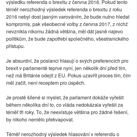
výsledku referenda o brexitu z června 2016. Pokud tento
téměř nerozhodný výsledek referenda o brexitu z roku
2016 nebyl dost jasným varováním, že bude nutno hledat
kompromis, pak všeobecné volby z června 2017, z nichž
nevznikla nikomu žádná většina, měl dát jasně najevo
politikům, že bude zapotřebí společného, všestranického
přístupu.
Je absurdní, že poslanci hlasují o svých preferencích pro
brexit v parlamentě teprve nyní, jen několik dní před tím,
než má Británie odejít z EU. Pokus uzavřít proces tím, čím
měl začít, není receptem pro úspěch.
Je prostě šílené si myslet, že parlament dokáže vyřešit
během několika dní to, co vláda nedokázala vyřešit za
téměř tři roky. To, že neexistuje většina pro žádné řešení,
by nikoho nemělo překvapovat.
Téměř nerozhodný výsledek hlasování v referendu o