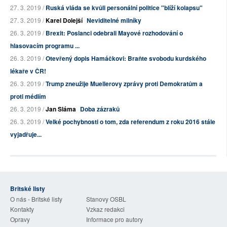
27. 3. 2019 /
Ruská vláda se kvůli personální politice "blíží kolapsu"
27. 3. 2019 /
Karel Dolejší
Neviditelné milníky
26. 3. 2019 /
Brexit: Poslanci odebrali Mayové rozhodování o
hlasovacím programu ...
26. 3. 2019 /
Otevřený dopis Hamáčkovi: Braňte svobodu kurdského
lékaře v ČR!
26. 3. 2019 /
Trump zneužije Muellerovy zprávy proti Demokratům a
proti médiím
26. 3. 2019 /
Jan Sláma
Doba zázraků
26. 3. 2019 /
Velké pochybnosti o tom, zda referendum z roku 2016 stále
vyjadřuje...
Britské listy
O nás - Britské listy
Stanovy OSBL
Kontakty
Vzkaz redakci
Opravy
Informace pro autory