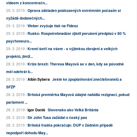
videem z koncentračn...
29. 3. 2019 /
Oprava základen poškozených extrémním počasím si
vyžádá dodatečných...
29. 3. 2019 /
Weber zvyšuje tlak na Fidesz
29. 3. 2019 /
Rusko: Rospotrebnadzor zjistil porušení předpisů v 80 %
psychoneuro...
29. 3. 2019 /
Kreml šetří na všem - s výjimkou zbrojení a velkých
projektů, jimiž...
28. 3. 2019 /
Krize brexit: Theresa Mayová se v den, kdy se původně
měl odehrát b...
28. 3. 2019 /
Albín Sybera
Ještě ke zpoplatňování znečišťovatelů a
SFŽP
28. 3. 2019 /
Britská premiérka Mayová údajně nabídla rezignaci, pokud
parlament ...
28. 3. 2019 /
Igor Daniš
Slovensko ako Veľká Británia
28. 3. 2019 /
Sir John Tusa zažádal o český pas
28. 3. 2019 /
Britská fraška pokračuje: DUP v žádném případě
nepodpoří dohodu May...