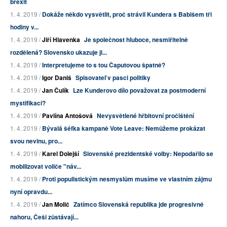
brexit
1. 4. 2019 /
Dokáže někdo vysvětlit, proč strávil Kundera s Babišem tři
hodiny v...
1. 4. 2019 /
Jiří Hlavenka
Je společnost hluboce, nesmiřitelně
rozdělená? Slovensko ukazuje ji...
1. 4. 2019 /
Interpretujeme to s tou Čaputovou špatně?
1. 4. 2019 /
Igor Daniš
Spisovateľ v pasci politiky
1. 4. 2019 /
Jan Čulík
Lze Kunderovo dílo považovat za postmoderní
mystifikaci?
1. 4. 2019 /
Pavlína Antošová
Nevysvětlené hřbitovní pročištění
1. 4. 2019 /
Bývalá šéfka kampaně Vote Leave: Nemůžeme prokázat
svou nevinu, pro...
1. 4. 2019 /
Karel Dolejší
Slovenské prezidentské volby: Nepodařilo se
mobilizovat voliče "náv...
1. 4. 2019 /
Proti populistickým nesmyslům musíme ve vlastním zájmu
nyní opravdu...
1. 4. 2019 /
Jan Molič
Zatímco Slovenská republika jde progresivně
nahoru, Češi zůstávají...