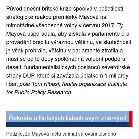
Původ dnešní britské krize spočívá v pošetilosti
SOCIÁLNÍ SÍTĚ
strategické reakce premiérky Mayové na
RUBRIKY
mimořádné všeobecné volby v červnu 2017. Ty
Mayová uspořádala, aby získala v parlamentě pro
PLNÁ VERZE STRÁNEK
provádění brexitu výraznou většinu, ve skutečnosti
je však prohrála, většinu v parlamentě ztratila a
musí se od té doby spoléhat na volební podporu
deseti fundamentalistických poslanců severoirské
strany DUP, které si zavázala úplatkem 1 miliardy
liber,
píše Tom Kibasi, ředitel organizace Institute
for Public Policy Research.
Potíž je, že Mayová měla vnímat varování těsného