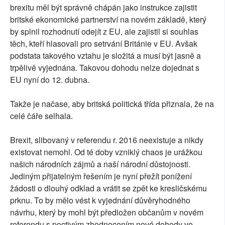
brexitu měl být správně chápán jako instrukce zajistit
britské ekonomické partnerství na novém základě, který
by splnil rozhodnutí odejít z EU, ale zajistil si souhlas
těch, kteří hlasovali pro setrvání Británie v EU. Avšak
podstata takového vztahu je složitá a musí být jasně a
trpělivě vyjednána. Takovou dohodu nelze dojednat s
EU nyní do 12. dubna.
Takže je načase, aby britská politická třída přiznala, že na
celé čáře selhala.
Brexit, slibovaný v referendu r. 2016 neexistuje a nikdy
existovat nemohl. Od té doby vzniklý chaos je urážkou
našich národních zájmů a naší národní důstojnosti.
Jediným přijatelným řešením je nyní přežít ponížení
žádosti o dlouhý odklad a vrátit se zpět ke kresličskému
prknu. To by mělo vést k vyjednání důvěryhodného
návrhu, který by mohl být předložen občanům v novém
referendu s poctivým zhodnocením nové dohody ve