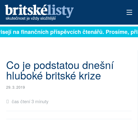
isejí na finančních příspěvcích čtenářů. Prosíme, přis
PŘIHLÁSIT
AKTUÁLNÍ VYDÁNÍ
ARCHIV
Co je podstatou dnešní
hluboké britské krize
ROZHOVORY
29. 3. 2019
TÉMATA
čas čtení 3 minuty
NEJČTENĚJŠÍ ZA 7 DNÍ
AUTOŘI
PŘÍSPĚVKY NA PROVOZ