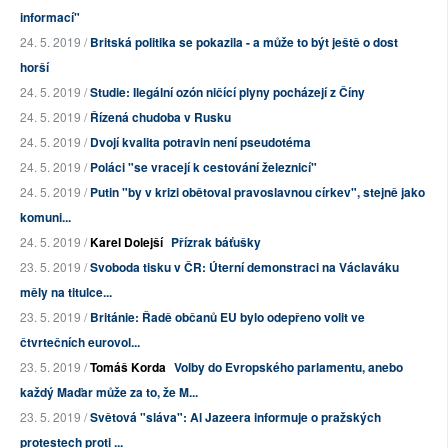
informací"
24. 5. 2019 /
Britská politika se pokazila - a může to být ještě o dost
horší
24. 5. 2019 /
Studie: Ilegální ozón ničící plyny pocházejí z Číny
24. 5. 2019 /
Řízená chudoba v Rusku
24. 5. 2019 /
Dvojí kvalita potravin není pseudotéma
24. 5. 2019 /
Poláci "se vracejí k cestování železnicí"
24. 5. 2019 /
Putin "by v krizi obětoval pravoslavnou církev", stejně jako
komuni...
24. 5. 2019 /
Karel Dolejší
Přízrak báťušky
23. 5. 2019 /
Svoboda tisku v ČR: Úterní demonstraci na Václaváku
měly na titulce...
23. 5. 2019 /
Británie: Řadě občanů EU bylo odepřeno volit ve
čtvrtečních eurovol...
23. 5. 2019 /
Tomáš Korda
Volby do Evropského parlamentu, anebo
každý Maďar může za to, že M...
23. 5. 2019 /
Světová "sláva": Al Jazeera informuje o pražských
protestech proti ...