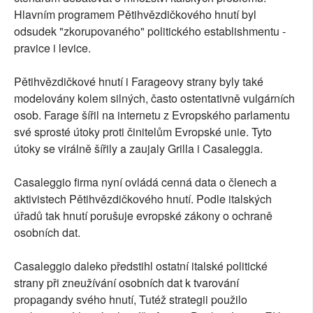
Hlavním programem Pětihvězdičkového hnutí byl
odsudek "zkorupovaného" politického establishmentu -
pravice i levice.
Pětihvězdičkové hnutí i Farageovy strany byly také
modelovány kolem silných, často ostentativně vulgárních
osob. Farage šířil na internetu z Evropského parlamentu
své sprosté útoky proti činitelům Evropské unie. Tyto
útoky se virálně šířily a zaujaly Grilla i Casaleggia.
Casaleggio firma nyní ovládá cenná data o členech a
aktivistech Pětihvězdičkového hnutí. Podle italských
úřadů tak hnutí porušuje evropské zákony o ochraně
osobních dat.
Casaleggio daleko předstihl ostatní italské politické
strany při zneužívání osobních dat k tvarování
propagandy svého hnutí, Tutéž strategii použilo