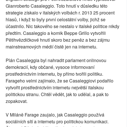
Gianroberto Casaleggio. Toto hnutí v důsledku této
strategie získalo v italských volbách r. 2013 25 procent
hlasů, i když to byly první celostátní volby, jichž se
účastnilo. Nic takového se nestalo v italské politice nikdy
předtím. Casaleggio a komik Beppe Grillo vytvořili
Pětihvězdičkové hnutí skoro bez peněz a bez zájmu
mainstreamových médií čistě jen na internetu.
Plán Casaleggia byl nahradit parlament onlinovou
demokracií, kdy občané, vysoce informovaní
prostřednictvím internetu, by přímo tvořili politiku.
Farageho velmi zajímalo, že se Casaleggiovi podařilo
vytvořit prostřednictvím internetu největší italskou
politickou stranu. Chtěl vědět, jak to udělal, a pak to
zopakovat.
V Miláně Farage zaujalo, jak Casaleggio používá
sociálních sítí a internetu pro politickou komunikaci.