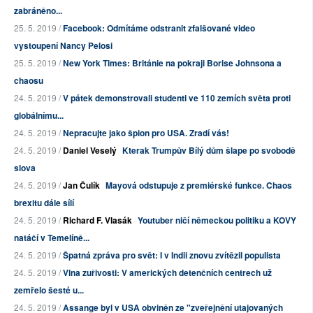
zabráněno...
25. 5. 2019 /
Facebook: Odmítáme odstranit zfalšované video
vystoupení Nancy Pelosi
25. 5. 2019 /
New York Times: Británie na pokraji Borise Johnsona a
chaosu
24. 5. 2019 /
V pátek demonstrovali studenti ve 110 zemích světa proti
globálnímu...
24. 5. 2019 /
Nepracujte jako špion pro USA. Zradí vás!
24. 5. 2019 /
Daniel Veselý
Kterak Trumpův Bílý dům šlape po svobodě
slova
24. 5. 2019 /
Jan Čulík
Mayová odstupuje z premiérské funkce. Chaos
brexitu dále sílí
24. 5. 2019 /
Richard F. Vlasák
Youtuber ničí německou politiku a KOVY
natáčí v Temelíně...
24. 5. 2019 /
Špatná zpráva pro svět: I v Indii znovu zvítězil populista
24. 5. 2019 /
Vlna zuřivosti: V amerických detenčních centrech už
zemřelo šesté u...
24. 5. 2019 /
Assange byl v USA obviněn ze "zveřejnění utajovaných