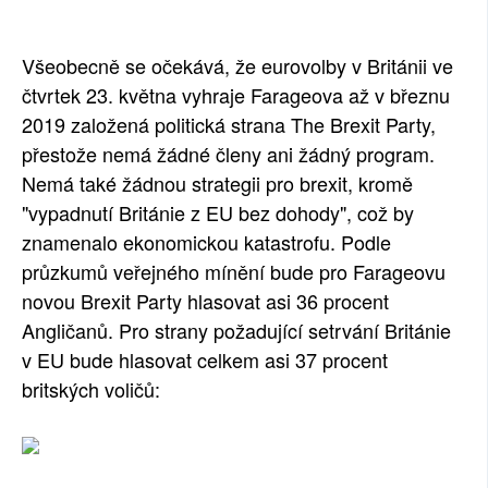
SOCIÁLNÍ SÍTĚ
Všeobecně se očekává, že eurovolby v Británii ve
RUBRIKY
čtvrtek 23. května vyhraje Farageova až v březnu
2019 založená politická strana The Brexit Party,
PLNÁ VERZE STRÁNEK
přestože nemá žádné členy ani žádný program.
Nemá také žádnou strategii pro brexit, kromě
"vypadnutí Británie z EU bez dohody", což by
znamenalo ekonomickou katastrofu. Podle
průzkumů veřejného mínění bude pro Farageovu
novou Brexit Party hlasovat asi 36 procent
Angličanů. Pro strany požadující setrvání Británie
v EU bude hlasovat celkem asi 37 procent
britských voličů: