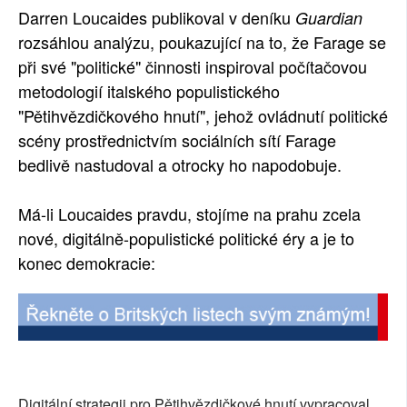
Darren Loucaides publikoval v deníku
Guardian
rozsáhlou analýzu, poukazující na to, že Farage se
při své "politické" činnosti inspiroval počítačovou
metodologií italského populistického
"Pětihvězdičkového hnutí", jehož ovládnutí politické
scény prostřednictvím sociálních sítí Farage
bedlivě nastudoval a otrocky ho napodobuje.
Má-li Loucaides pravdu, stojíme na prahu zcela
nové, digitálně-populistické politické éry a je to
konec demokracie:
Digitální strategii pro Pětihvězdičkové hnutí vypracoval