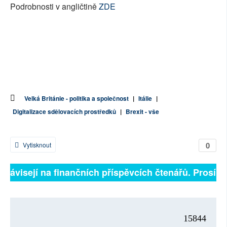
Podrobnosti v angličtině
ZDE
Velká Británie - politika a společnost
|
Itálie
|
Digitalizace sdělovacích prostředků
|
Brexit - vše
0
Vytisknout
 závisejí na finančních příspěvcích čtenářů. Prosíme, 
15844