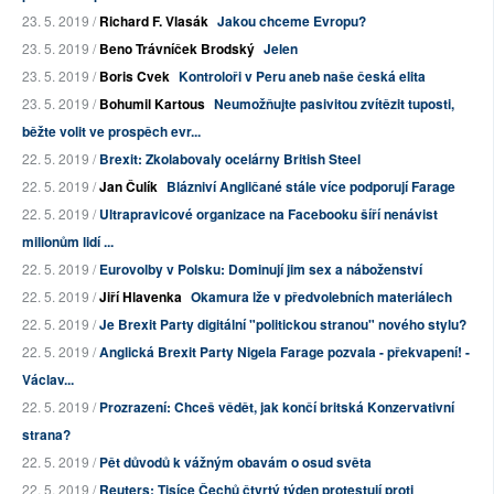
23. 5. 2019 /
Richard F. Vlasák
Jakou chceme Evropu?
23. 5. 2019 /
Beno Trávníček Brodský
Jelen
23. 5. 2019 /
Boris Cvek
Kontroloři v Peru aneb naše česká elita
23. 5. 2019 /
Bohumil Kartous
Neumožňujte pasivitou zvítězit tuposti,
běžte volit ve prospěch evr...
22. 5. 2019 /
Brexit: Zkolabovaly ocelárny British Steel
22. 5. 2019 /
Jan Čulík
Blázniví Angličané stále více podporují Farage
22. 5. 2019 /
Ultrapravicové organizace na Facebooku šíří nenávist
milionům lidí ...
22. 5. 2019 /
Eurovolby v Polsku: Dominují jim sex a náboženství
22. 5. 2019 /
Jiří Hlavenka
Okamura lže v předvolebních materiálech
22. 5. 2019 /
Je Brexit Party digitální "politickou stranou" nového stylu?
22. 5. 2019 /
Anglická Brexit Party Nigela Farage pozvala - překvapení! -
Václav...
22. 5. 2019 /
Prozrazení: Chceš vědět, jak končí britská Konzervativní
strana?
22. 5. 2019 /
Pět důvodů k vážným obavám o osud světa
22. 5. 2019 /
Reuters: Tisíce Čechů čtvrtý týden protestují proti