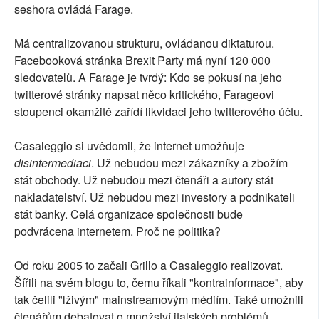
seshora ovládá Farage.
Má centralizovanou strukturu, ovládanou diktaturou.
Facebooková stránka Brexit Party má nyní 120 000
sledovatelů. A Farage je tvrdý: Kdo se pokusí na jeho
twitterové stránky napsat něco kritického, Farageovi
stoupenci okamžitě zařídí likvidaci jeho twitterového účtu.
Casaleggio si uvědomil, že internet umožňuje
disintermediaci
. Už nebudou mezi zákazníky a zbožím
stát obchody. Už nebudou mezi čtenáři a autory stát
nakladatelství. Už nebudou mezi investory a podnikateli
stát banky. Celá organizace společnosti bude
podvrácena internetem. Proč ne politika?
Od roku 2005 to začali Grillo a Casaleggio realizovat.
Šířili na svém blogu to, čemu říkali "kontrainformace", aby
tak čelili "lživým" mainstreamovým médiím. Také umožnili
čtenářům debatovat o množství italských problémů.