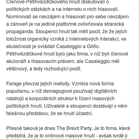
Členové Pětihvězdičkového hnutí diskutovali o
politických otázkách a na internetu o nich hlasovali.
Nominovali se navzájem a hlasovali pro sebe navzájem
a zároveň je na jediné platformě ovlivňovala stranická
propaganda. Stoupenci hnutí tak měli pocit, že že jejich
totožnost organicky vzniká z internetových interakcí, ve
skutečnosti je ovládali Casaleggio a Grillo.
Pětihvězdičkové hnutí bylo jako firma, v níž byli členové
akcionáři s hlasovacím právem, ale Casaleggio měl
většinový, a tedy rozhodující podíl.
Farage převzal jejich metody. Vznikla nová forma
populismu, v níž demagogové používají digitálních
nástrojů a korporátních struktur k řízení masových
politických hnutí. Uživatelé a stoupenci dostávají v něm
falešnou představu, že se hnutí účastní.
Přesně taková je dnes The Brexit Party. Je to firma, která
předstírá, že je to onlinové masové hnutí - avšak tvrdě ji