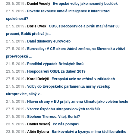
28. 5. 2019 /
Daniel Veselý
Evropské volby jako nesmělý budíček
27. 5. 2019 /
Povede revoluce umělé inteligence k infantilizaci
společnosti?
27. 5. 2019 /
Boris Cvek
ODS, středopravice a piráti mají téměř 50
procent, Babiš přežívá je...
27. 5. 2019 /
Další důsledky eurovoleb
27. 5. 2019 /
Eurovolby: V ČR skoro žádná změna, na Slovensku vítězí
proevropská ...
21. 5. 2019 /
Pondělní výpadek Britských listů
23. 5. 2019 /
Hospodaření OSBL za duben 2019
27. 5. 2019 /
Karel Dolejší
Evropská unie se otřásá v základech
27. 5. 2019 /
Volby do Evropského parlamentu: mírný vzestup
ultrapravice, silný v...
27. 5. 2019 /
Hlavní strany v EU přijaly změnu klimatu jako volební heslo
27. 5. 2019 /
Vzorec úspěchu ultrapravicových radikálů
27. 5. 2019 /
Sbohem Thereso. Vítej, Borisi?
23. 5. 2019 /
Daniel Veselý
Po nás potopa?
23. 5. 2019 /
Albín Sybera
Bankovnictví a byznys mimo řád liberálního