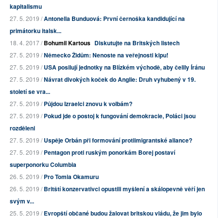
kapitalismu
27. 5. 2019 /
Antonella Bunduová: První černoška kandidující na
primátorku italsk...
18. 4. 2017 /
Bohumil Kartous
Diskutujte na Britských listech
27. 5. 2019 /
Německo Židům: Nenoste na veřejnosti kipu!
27. 5. 2019 /
USA posilují jednotky na Blízkém východě, aby čelily Íránu
27. 5. 2019 /
Návrat divokých koček do Anglie: Druh vyhubený v 19.
století se vra...
27. 5. 2019 /
Půjdou Izraelci znovu k volbám?
27. 5. 2019 /
Pokud jde o postoj k fungování demokracie, Poláci jsou
rozděleni
27. 5. 2019 /
Uspěje Orbán při formování protiimigrantské aliance?
27. 5. 2019 /
Pentagon proti ruským ponorkám Borej postaví
superponorku Columbia
26. 5. 2019 /
Pro Tomia Okamuru
26. 5. 2019 /
Britští konzervativci opustili myšlení a skálopevně věří jen
svým v...
25. 5. 2019 /
Evropští občané budou žalovat britskou vládu, že jim bylo