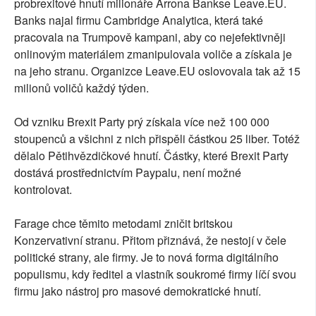
probrexitové hnutí milionáře Arrona Bankse Leave.EU.
Banks najal firmu Cambridge Analytica, která také
pracovala na Trumpově kampani, aby co nejefektivněji
onlinovým materiálem zmanipulovala voliče a získala je
na jeho stranu. Organizce Leave.EU oslovovala tak až 15
milionů voličů každý týden.
Od vzniku Brexit Party prý získala více než 100 000
stoupenců a všichni z nich přispěli částkou 25 liber. Totéž
dělalo Pětihvězdičkové hnutí. Částky, které Brexit Party
dostává prostřednictvím Paypalu, není možné
kontrolovat.
Farage chce těmito metodami zničit britskou
Konzervativní stranu. Přitom přiznává, že nestojí v čele
politické strany, ale firmy. Je to nová forma digitálního
populismu, kdy ředitel a vlastník soukromé firmy líčí svou
firmu jako nástroj pro masové demokratické hnutí.