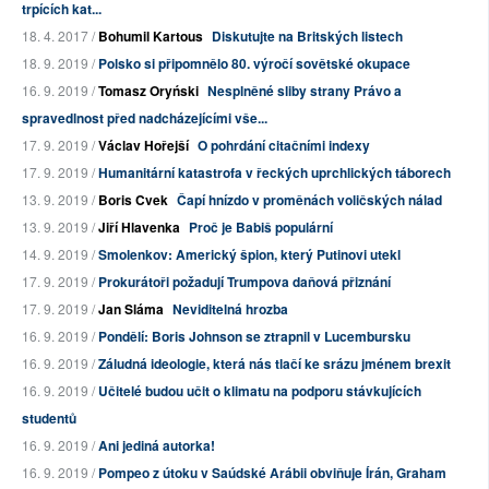
trpících kat...
18. 4. 2017 /
Bohumil Kartous
Diskutujte na Britských listech
18. 9. 2019 /
Polsko si připomnělo 80. výročí sovětské okupace
16. 9. 2019 /
Tomasz Oryński
Nesplněné sliby strany Právo a
spravedlnost před nadcházejícími vše...
17. 9. 2019 /
Václav Hořejší
O pohrdání citačními indexy
17. 9. 2019 /
Humanitární katastrofa v řeckých uprchlických táborech
13. 9. 2019 /
Boris Cvek
Čapí hnízdo v proměnách voličských nálad
13. 9. 2019 /
Jiří Hlavenka
Proč je Babiš populární
14. 9. 2019 /
Smolenkov: Americký špion, který Putinovi utekl
17. 9. 2019 /
Prokurátoři požadují Trumpova daňová přiznání
17. 9. 2019 /
Jan Sláma
Neviditelná hrozba
16. 9. 2019 /
Pondělí: Boris Johnson se ztrapnil v Lucembursku
16. 9. 2019 /
Záludná ideologie, která nás tlačí ke srázu jménem brexit
16. 9. 2019 /
Učitelé budou učit o klimatu na podporu stávkujících
studentů
16. 9. 2019 /
Ani jediná autorka!
16. 9. 2019 /
Pompeo z útoku v Saúdské Arábii obviňuje Írán, Graham