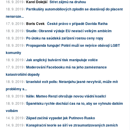
16. 9. 2019 /
Karel Dolejší
Střet zájmů na druhou
18. 9. 2019 /
Partikuláty automobilových zplodin se dostávají do placent
nenaroze...
17. 9. 2019 /
Boris Cvek
České právo v případě Davida Ratha
18. 9. 2019 /
Studie: Obranné výdaje EU nestačí velkým ambicím
18. 9. 2019 /
Po útoku na saúdská zařízení rostou ceny ropy
18. 9. 2019 /
Propaganda funguje! Polští muží se nejvíce obávají LGBT
komunity
18. 9. 2019 /
Jak anglický bulvární tisk manipuluje voliče
17. 9. 2019 /
Moderování Facebooku má na jeho zaměstnance
katastrofální dopady
18. 9. 2019 /
Izraelské exit polls: Netanjahu jasně nevyhrál, může mít
problémy s...
18. 9. 2019 /
Itálie: Matteo Renzi ohrožuje novou vládní koalici
18. 9. 2019 /
Španělsku rychle dochází čas na to, aby se vyhnulo dalším
volbám
14. 9. 2019 /
Západ začíná vypadat jak Putinovo Rusko
14. 9. 2019 /
Konspirační teorie se šíří ve ztraumatizovaných zemích