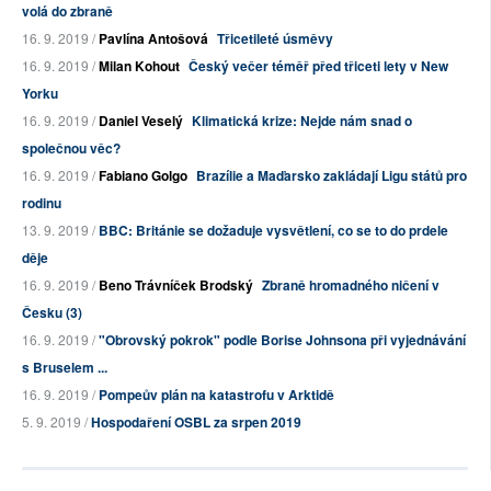
volá do zbraně
16. 9. 2019 /
Pavlína Antošová
Třicetileté úsměvy
16. 9. 2019 /
Milan Kohout
Český večer téměř před třiceti lety v New
Yorku
16. 9. 2019 /
Daniel Veselý
Klimatická krize: Nejde nám snad o
společnou věc?
16. 9. 2019 /
Fabiano Golgo
Brazílie a Maďarsko zakládají Ligu států pro
rodinu
13. 9. 2019 /
BBC: Británie se dožaduje vysvětlení, co se to do prdele
děje
16. 9. 2019 /
Beno Trávníček Brodský
Zbraně hromadného ničení v
Česku (3)
16. 9. 2019 /
"Obrovský pokrok" podle Borise Johnsona při vyjednávání
s Bruselem ...
16. 9. 2019 /
Pompeův plán na katastrofu v Arktidě
5. 9. 2019 /
Hospodaření OSBL za srpen 2019