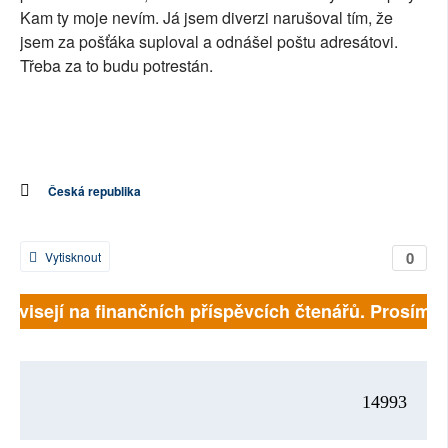
Kam ty moje nevím. Já jsem diverzi narušoval tím, že
jsem za pošťáka suploval a odnášel poštu adresátovi.
Třeba za to budu potrestán.
Česká republika
0
Vytisknout
 závisejí na finančních příspěvcích čtenářů. Prosíme, 
14993