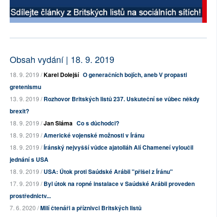
Obsah vydání | 18. 9. 2019
18. 9. 2019 /
Karel Dolejší
O generačních bojích, aneb V propasti
gretenismu
13. 9. 2019 /
Rozhovor Britských listů 237. Uskuteční se vůbec někdy
brexit?
18. 9. 2019 /
Jan Sláma
Co s důchodci?
18. 9. 2019 /
Americké vojenské možnosti v Íránu
18. 9. 2019 /
Íránský nejvyšší vůdce ajatolláh Alí Chameneí vyloučil
jednání s USA
18. 9. 2019 /
USA: Útok proti Saúdské Arábii "přišel z Íránu"
17. 9. 2019 /
Byl útok na ropné instalace v Saúdské Arábii proveden
prostřednictv...
7. 6. 2020 /
Milí čtenáři a příznivci Britských listů