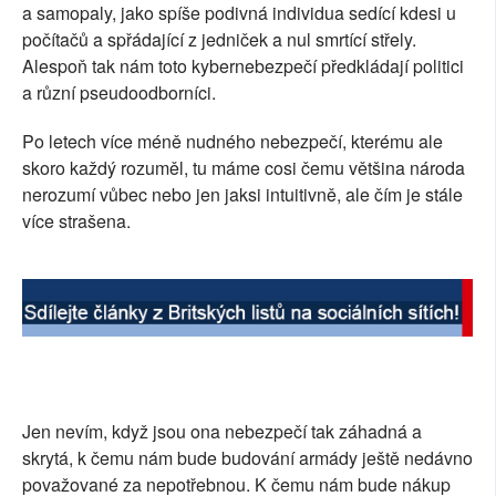
a samopaly, jako spíše podivná individua sedící kdesi u
SOCIÁLNÍ SÍTĚ
počítačů a spřádající z jedniček a nul smrtící střely.
Alespoň tak nám toto kybernebezpečí předkládají politici
RUBRIKY
a různí pseudoodborníci.
PLNÁ VERZE STRÁNEK
Po letech více méně nudného nebezpečí, kterému ale
skoro každý rozuměl, tu máme cosi čemu většina národa
nerozumí vůbec nebo jen jaksi intuitivně, ale čím je stále
více strašena.
Jen nevím, když jsou ona nebezpečí tak záhadná a
skrytá, k čemu nám bude budování armády ještě nedávno
považované za nepotřebnou. K čemu nám bude nákup