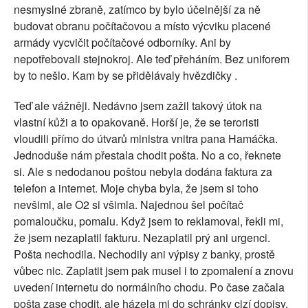
nesmyslné zbraně, zatímco by bylo účelnější za ně
budovat obranu počítačovou a místo výcviku placené
armády vycvičit počítačové odborníky. Ani by
nepotřebovali stejnokroj. Ale teď přeháním. Bez uniforem
by to nešlo. Kam by se přidělávaly hvězdičky .
Teď ale vážněji. Nedávno jsem zažil takový útok na
vlastní kůži a to opakovaně. Horší je, že se teroristi
vloudili přímo do útvarů ministra vnitra pana Hamáčka.
Jednoduše nám přestala chodit pošta. No a co, řeknete
si. Ale s nedodanou poštou nebyla dodána faktura za
telefon a internet. Moje chyba byla, že jsem si toho
nevšiml, ale O2 si všimla. Najednou šel počítač
pomaloučku, pomalu. Když jsem to reklamoval, řekli mi,
že jsem nezaplatil fakturu. Nezaplatil prý ani urgenci.
Pošta nechodila. Nechodily ani výpisy z banky, prostě
vůbec nic. Zaplatit jsem pak musel i to zpomalení a znovu
uvedení internetu do normálního chodu. Po čase začala
pošta zase chodit, ale házela mi do schránky cizí dopisy.