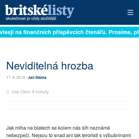
visejí na finančních příspěvcích čtenářů. Prosíme, při
PŘIHLÁSIT
AKTUÁLNÍ VYDÁNÍ
ARCHIV
Neviditelná hrozba
ROZHOVORY
17. 9. 2019 /
Jan Sláma
TÉMATA
čas čtení 4 minuty
NEJČTENĚJŠÍ ZA 7 DNÍ
AUTOŘI
Jak mlha na blatech se kolem nás šíří neznámé
PŘÍSPĚVKY NA PROVOZ
nebezpečí. Nejsou to snad ani tak teroristi s výbušninami