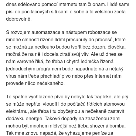
dnes sdělováno pomocí internetu tam či onam. I lidé sami
píší do počítačových sítí sami o sobě a to většinou zcela
dobrovolně.
S rozvojem automatizace a nástupem robotizace se
mnohé činnosti řízené lidmi přesunuly do procesů, které
se možná za nedlouho budou tvořit bez dozoru člověka,
možná že na ně i docela ztratí svůj vliv. Ale už dnes se
nám varovně říká, že třeba i chytrá lednička řízená
jednoduchým programem bude napadnutelná a nějaký
virus nám třeba přechladí pivo nebo přes internet nám
provede něco nečekaného.
To špatně vychlazené pivo by nebylo tak tragické, ale prý
se může nepřítel vloudit i do počítačů řídících atomovou
elektrárnu, ale třeba i tu obyčejnou a nečekaně zastavit
dodávku energie. Takové dopady na zasaženou zemi
mohou být mnohem ničivější než třeba shozená bomba.
Tak mne znovu napadá, že vyhazujeme peníze za