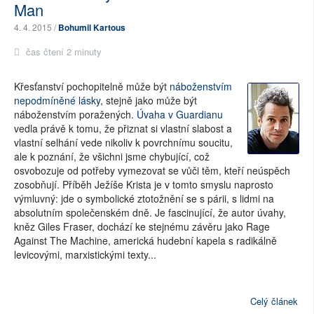
Man
4. 4. 2015 /
Bohumil Kartous
čas čtení 2 minuty
Křesťanství pochopitelně může být
náboženstvím
nepodmíněné lásky
, stejně jako může být
náboženstvím poražených.
Úvaha v Guardianu
vedla právě k tomu, že přiznat si vlastní slabost a
vlastní selhání vede nikoliv k povrchnímu soucitu,
ale k poznání, že všichni jsme chybující, což
osvobozuje od potřeby vymezovat se vůči těm, kteří neúspěch
zosobňují. Příběh Ježíše Krista je v tomto smyslu naprosto
výmluvný: jde o symbolické ztotožnění se s párii, s lidmi na
absolutním společenském dně. Je fascinující, že autor úvahy,
kněz Giles Fraser, dochází ke stejnému závěru jako Rage
Against The Machine, americká hudební kapela s radikálně
levicovými, marxistickými texty...
Celý článek