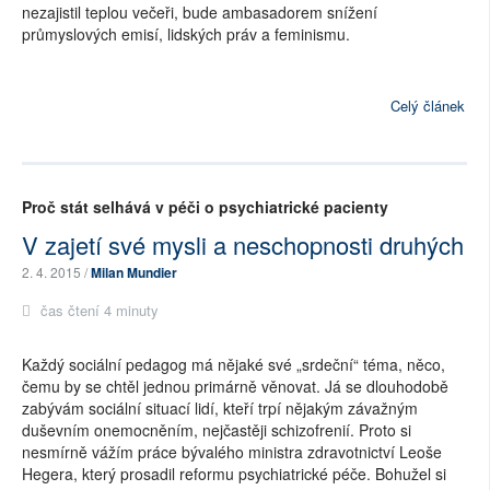
nezajistil teplou večeři, bude ambasadorem snížení
průmyslových emisí, lidských práv a feminismu.
Celý článek
Proč stát selhává v péči o psychiatrické pacienty
V zajetí své mysli a neschopnosti druhých
2. 4. 2015 /
Milan Mundier
čas čtení 4 minuty
Každý sociální pedagog má nějaké své „srdeční“ téma, něco,
čemu by se chtěl jednou primárně věnovat. Já se dlouhodobě
zabývám sociální situací lidí, kteří trpí nějakým závažným
duševním onemocněním, nejčastěji schizofrenií. Proto si
nesmírně vážím práce bývalého ministra zdravotnictví Leoše
Hegera, který prosadil reformu psychiatrické péče. Bohužel si