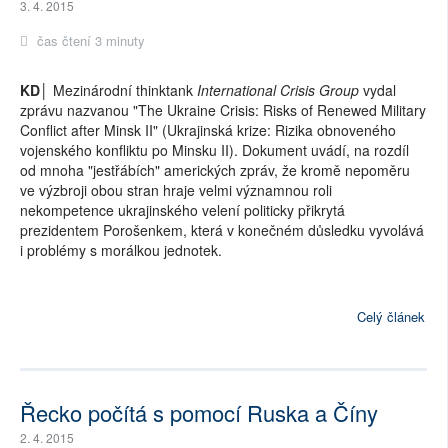
3. 4. 2015
čas čtení 3 minuty
KD│
Mezinárodní thinktank
International Crisis Group
vydal
zprávu nazvanou "The Ukraine Crisis: Risks of Renewed Military
Conflict after Minsk II" (Ukrajinská krize: Rizika obnoveného
vojenského konfliktu po Minsku II). Dokument uvádí, na rozdíl
od mnoha "jestřábích" amerických zpráv, že kromě nepoměru
ve výzbroji obou stran hraje velmi významnou roli
nekompetence ukrajinského velení politicky přikrytá
prezidentem Porošenkem, která v konečném důsledku vyvolává
i problémy s morálkou jednotek.
Celý článek
Řecko počítá s pomocí Ruska a Číny
2. 4. 2015