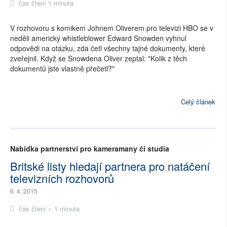
čas čtení 1 minuta
V rozhovoru s komikem Johnem Oliverem pro televizi HBO se v
neděli americký whistleblower Edward Snowden vyhnul
odpovědi na otázku, zda četl všechny tajné dokumenty, které
zveřejnil. Když se Snowdena Oliver zeptal: "Kolik z těch
dokumentů jste vlastně přečetl?"
Celý článek
Nabídka partnerství pro kameramany či studia
Britské listy hledají partnera pro natáčení
televizních rozhovorů
6. 4. 2015
čas čtení < 1 minuta