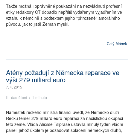
Takže možná i oprávněné poukázání na nezvládnutí profesní
etiky redaktory ČT dopadlo nepříliš vydařeným vyjádřením ve
vztahu k němčině s podtextem jejího "přirozeně" amorálního
původu, jak to jistě Zeman myslil.
Celý článek
Atény požadují z Německa reparace ve
výši 279 miliard euro
7. 4. 2015
čas čtení < 1 minuta
Náměstek řeckého ministra financí uvedl, že Německo dluží
Řecku téměř 279 miliard euro reparací za nacistickou okupaci
této země. Vláda Alexise Tsiprase ustavila minulý týden vládní
panel, jehož úkolem je požadovat splacení německých dluhů,