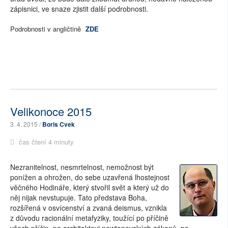
zápisnici, ve snaze zjistit další podrobnosti.
Podrobnosti v angličtině
ZDE
Velikonoce 2015
3. 4. 2015 /
Boris Cvek
čas čtení 4 minuty
Nezranitelnost, nesmrtelnost, nemožnost být
ponížen a ohrožen, do sebe uzavřená lhostejnost
věčného Hodináře, který stvořil svět a který už do
něj nijak nevstupuje. Tato představa Boha,
rozšířená v osvícenství a zvaná deismus, vznikla
z důvodu racionální metafyziky, toužící po příčině