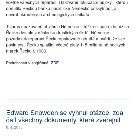
včetně válečných reparací, i takzvané !okupační půjčky", kterou
donutilo Řeckou banku nacistické Německo poskytnout, a
návrat ukradených archeologických unikátů.
Tsipras opakovaně obviňuje Německo z těžké situace, do níž se
Řecko dostalo v důsledku drastických škrtů. Německo
požadavek reparací Řecku opakovaně odmítá a uvádí, že své
povinnosti Řecku splatilo, včetně platy 115 milionů německých
marek Řecku r. 1960.
Podrobnosti v angličtině
ZDE
Edward Snowden se vyhnul otázce, zda
četl všechny dokumenty, které zveřejnil
6. 4. 2015