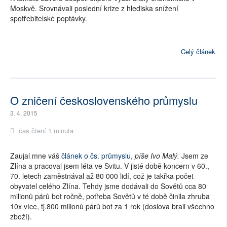
Moskvě. Srovnávali poslední krize z hlediska snížení
spotřebitelské poptávky.
Celý článek
O zničení československého průmyslu
3. 4. 2015
čas čtení 1 minuta
Zaujal mne váš
článek o čs. průmyslu
,
píše Ivo Malý.
Jsem ze
Zlína a pracoval jsem léta ve Svitu. V jisté době koncern v 60.,
70. letech zaměstnával až 80 000 lidí, což je takřka počet
obyvatel celého Zlína. Tehdy jsme dodávali do Sovětů cca 80
milionů párů bot ročně, potřeba Sovětů v té době činila zhruba
10x více, tj.800 milionů párů bot za 1 rok (doslova brali všechno
zboží).