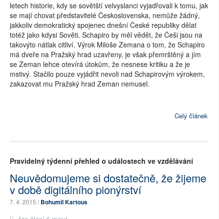
letech historie, kdy se sovětští velvyslanci vyjadřovali k tomu, jak
se mají chovat představitelé Československa, nemůže žádný,
jakkoliv demokratický spojenec dnešní České republiky dělat
totéž jako kdysi Sověti. Schapiro by měl vědět, že Češi jsou na
takovýto nátlak citliví. Výrok Miloše Zemana o tom, že Schapiro
má dveře na Pražský hrad uzavřeny, je však přemrštěný a jím
se Zeman lehce otevírá útokům, že nesnese kritiku a že je
mstivý. Stačilo pouze vyjádřit nevoli nad Schapirovým výrokem,
zakazovat mu Pražský hrad Zeman nemusel.
Celý článek
Pravidelný týdenní přehled o událostech ve vzdělávání
Neuvědomujeme si dostatečně, že žijeme
v době digitálního pionýrství
7. 4. 2015 /
Bohumil Kartous
čas čtení 6 minut