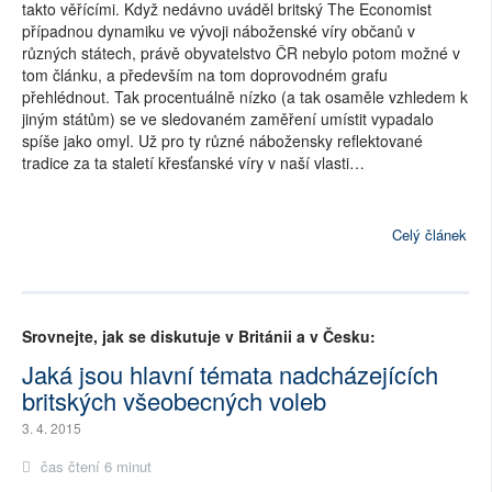
takto věřícími. Když nedávno uváděl britský The Economist
případnou dynamiku ve vývoji náboženské víry občanů v
různých státech, právě obyvatelstvo ČR nebylo potom možné v
tom článku, a především na tom doprovodném grafu
přehlédnout. Tak procentuálně nízko (a tak osaměle vzhledem k
jiným státům) se ve sledovaném zaměření umístit vypadalo
spíše jako omyl. Už pro ty různé nábožensky reflektované
tradice za ta staletí křesťanské víry v naší vlasti…
Celý článek
Srovnejte, jak se diskutuje v Británii a v Česku:
Jaká jsou hlavní témata nadcházejících
britských všeobecných voleb
3. 4. 2015
čas čtení 6 minut