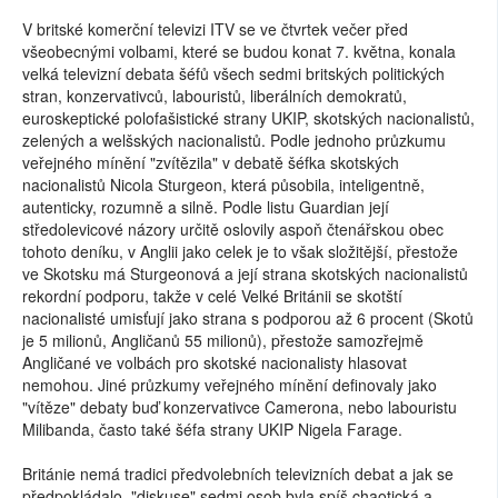
V britské komerční televizi ITV se ve čtvrtek večer před
všeobecnými volbami, které se budou konat 7. května, konala
velká televizní debata šéfů všech sedmi britských politických
stran, konzervativců, labouristů, liberálních demokratů,
euroskeptické polofašistické strany UKIP, skotských nacionalistů,
zelených a welšských nacionalistů. Podle jednoho průzkumu
veřejného mínění "zvítězila" v debatě šéfka skotských
nacionalistů Nicola Sturgeon, která působila, inteligentně,
autenticky, rozumně a silně. Podle listu Guardian její
středolevicové názory určitě oslovily aspoň čtenářskou obec
tohoto deníku, v Anglii jako celek je to však složitější, přestože
ve Skotsku má Sturgeonová a její strana skotských nacionalistů
rekordní podporu, takže v celé Velké Británii se skotští
nacionalisté umisťují jako strana s podporou až 6 procent (Skotů
je 5 milionů, Angličanů 55 milionů), přestože samozřejmě
Angličané ve volbách pro skotské nacionalisty hlasovat
nemohou. Jiné průzkumy veřejného mínění definovaly jako
"vítěze" debaty buď konzervativce Camerona, nebo labouristu
Milibanda, často také šéfa strany UKIP Nigela Farage.
Británie nemá tradici předvolebních televizních debat a jak se
předpokládalo, "diskuse" sedmi osob byla spíš chaotická a