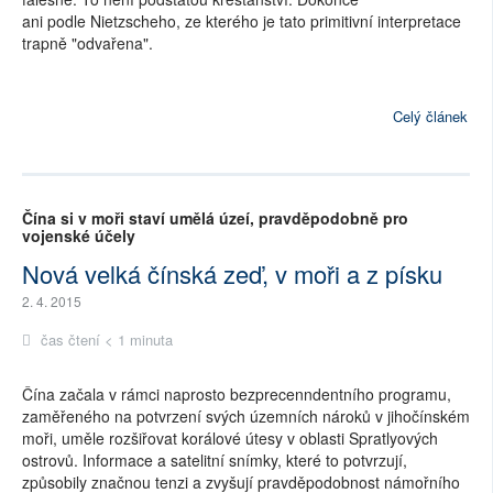
ani podle Nietzscheho, ze kterého je tato primitivní interpretace
trapně "odvařena".
Celý článek
Čína si v moři staví umělá úzeí, pravděpodobně pro
vojenské účely
Nová velká čínská zeď, v moři a z písku
2. 4. 2015
čas čtení < 1 minuta
Čína začala v rámci naprosto bezprecenndentního programu,
zaměřeného na potvrzení svých územních nároků v jihočínském
moři, uměle rozšiřovat korálové útesy v oblasti Spratlyových
ostrovů. Informace a satelitní snímky, které to potvrzují,
způsobily značnou tenzi a zvyšují pravděpodobnost námořního