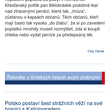
Křesťanský politik pan Bělobrádek podobně lkal
SOCIÁLNÍ SÍTĚ
nad ztracenými penězi, které tak, „hrůza“,
zůstanou v kapsách občanů. Těch občanů, kteří
RUBRIKY
mají často tak vysoko „do žlabu“, že si po zavedení
poplatků mnohdy museli rozmýšlet, zda si koupit
PLNÁ VERZE STRÁNEK
chleba nebo vydat peníze za předepsaný lék.
Celý článek
Polsko postaví šest strážních věží na své
hranici s Kaliningradem