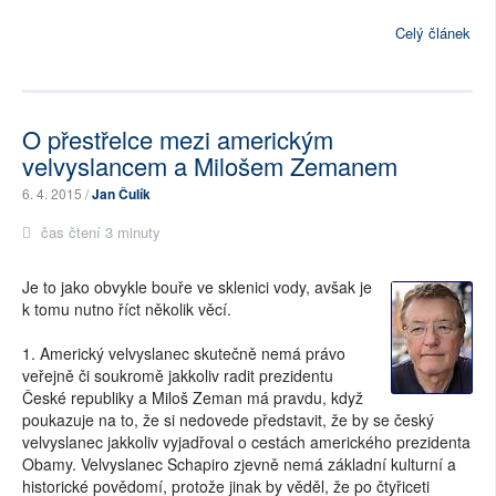
Celý článek
O přestřelce mezi americkým
velvyslancem a Milošem Zemanem
6. 4. 2015 /
Jan Čulík
čas čtení 3 minuty
Je to jako obvykle bouře ve sklenici vody, avšak je
k tomu nutno říct několik věcí.
1. Americký velvyslanec skutečně nemá právo
veřejně či soukromě jakkoliv radit prezidentu
České republiky a Miloš Zeman má pravdu, když
poukazuje na to, že si nedovede představit, že by se český
velvyslanec jakkoliv vyjadřoval o cestách amerického prezidenta
Obamy. Velvyslanec Schapiro zjevně nemá základní kulturní a
historické povědomí, protože jinak by věděl, že po čtyřiceti