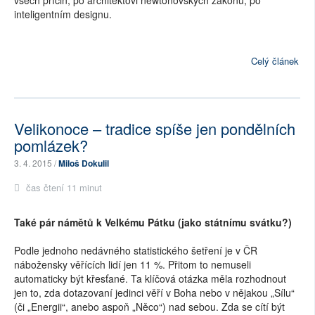
všech příčin, po architektovi newtonovských zákonů, po
inteligentním designu.
Celý článek
Velikonoce – tradice spíše jen pondělních
pomlázek?
3. 4. 2015 /
Miloš Dokulil
čas čtení 11 minut
Také pár námětů k Velkému Pátku (jako státnímu svátku?)
Podle jednoho nedávného statistického šetření je v ČR
nábožensky věřících lidí jen 11 %. Přitom to nemuseli
automaticky být křesťané. Ta klíčová otázka měla rozhodnout
jen to, zda dotazovaní jedinci věří v Boha nebo v nějakou „Sílu“
(či „Energii“, anebo aspoň „Něco“) nad sebou. Zda se cítí být