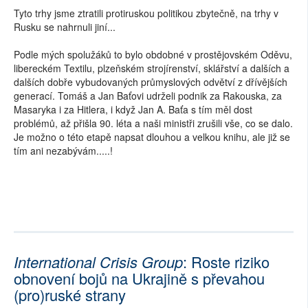
Tyto trhy jsme ztratili protiruskou politikou zbytečně, na trhy v
Rusku se nahrnuli jiní...
Podle mých spolužáků to bylo obdobné v prostějovském Oděvu,
libereckém Textilu, plzeňském strojírenství, sklářství a dalších a
dalších dobře vybudovaných průmyslových odvětví z dřívějších
generací. Tomáš a Jan Baťovi udrželi podnik za Rakouska, za
Masaryka i za Hitlera, i když Jan A. Baťa s tím měl dost
problémů, až přišla 90. léta a naši ministři zrušili vše, co se dalo.
Je možno o této etapě napsat dlouhou a velkou knihu, ale již se
tím ani nezabývám.....!
International Crisis Group
: Roste riziko
obnovení bojů na Ukrajině s převahou
(pro)ruské strany