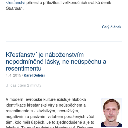
křesťanství
přinesl u příležitosti velikonočních svátků deník
Guardian
.
Celý článek
Křesťanství je náboženstvím
nepodmíněné lásky, ne neúspěchu a
resentimentu
4. 4. 2015 /
Karel Dolejší
čas čtení 2 minuty
V moderní evropské kultuře existuje hluboká
identifikace křesťanské víry s neúspěchem a
resentimentem - závistivým, nevraživým,
negativním a pasivním vztahem poražených vůči
těm, kdo měli úspěch. Je to zjednodušené a je to
falešné. To není podstatou křesťanství. Dokonce