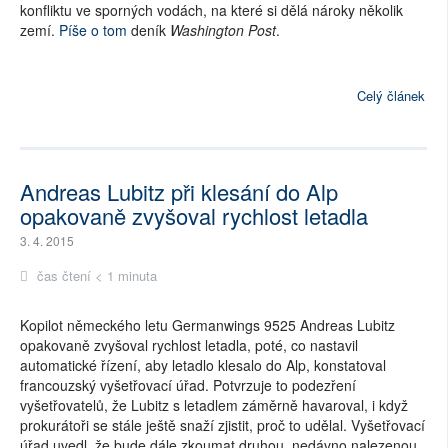
konfliktu ve sporných vodách, na které si dělá nároky několik
zemí.
Píše o tom
deník
Washington Post
.
Celý článek
Andreas Lubitz při klesání do Alp
opakovaně zvyšoval rychlost letadla
3. 4. 2015
čas čtení < 1 minuta
Kopilot německého letu Germanwings 9525 Andreas Lubitz
opakovaně zvyšoval rychlost letadla, poté, co nastavil
automatické řízení, aby letadlo klesalo do Alp, konstatoval
francouzský vyšetřovací úřad. Potvrzuje to podezření
vyšetřovatelů, že Lubitz s letadlem záměrně havaroval, i když
prokurátoři se stále ještě snaží zjistit, proč to udělal. Vyšetřovací
úřad uvedl, že bude dále zkoumat druhou, nedávno nalezenou