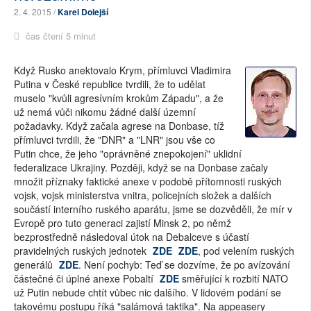
2. 4. 2015 /
Karel Dolejší
čas čtení 5 minut
Když Rusko anektovalo Krym, přímluvci Vladimira
Putina v České republice tvrdili, že to udělat
muselo "kvůli agresívním krokům Západu", a že
už nemá vůči nikomu žádné další územní
požadavky. Když začala agrese na Donbase, tíž
přímluvci tvrdili, že "DNR" a "LNR" jsou vše co
Putin chce, že jeho "oprávněné znepokojení" uklidní
federalizace Ukrajiny. Později, když se na Donbase začaly
množit příznaky faktické anexe v podobě přítomnosti ruských
vojsk, vojsk ministerstva vnitra, policejních složek a dalších
součástí interního ruského aparátu, jsme se dozvěděli, že mír v
Evropě pro tuto generaci zajistí Minsk 2, po němž
bezprostředně následoval útok na Debalceve s účastí
pravidelných ruských jednotek
ZDE
ZDE
, pod velením ruských
generálů
ZDE
. Není pochyb: Teď se dozvíme, že po avízování
částečné či úplné anexe Pobaltí
ZDE
směřující k rozbití NATO
už Putin nebude chtít vůbec nic dalšího. V lidovém podání se
takovému postupu říká "salámová taktika". Na appeasery