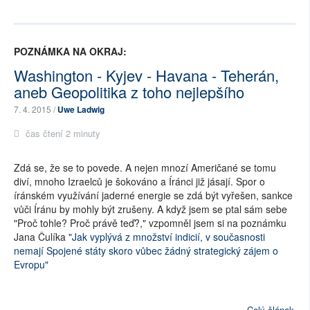
POZNÁMKA NA OKRAJ:
Washington - Kyjev - Havana - Teherán,
aneb Geopolitika z toho nejlepšího
7. 4. 2015 /
Uwe Ladwig
čas čtení 2 minuty
Zdá se, že se to povede. A nejen mnozí Američané se tomu
diví, mnoho Izraelců je šokováno a Íránci již jásají. Spor o
íránském využívání jaderné energie se zdá být vyřešen, sankce
vůči Íránu by mohly být zrušeny. A když jsem se ptal sám sebe
"Proč tohle? Proč právě teď?," vzpomněl jsem si na poznámku
Jana Čulíka
"Jak vyplývá z množství indicií, v současnosti
nemají Spojené státy skoro vůbec žádný strategický zájem o
Evropu"
Celý článek