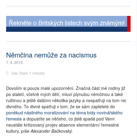
Němčina nemůže za nacismus
7. 4. 2015
čas čtení 1 minuta
Dovolím si pouze malé upozornění. Značná část mé rodiny již
po staletí, včetně mých dětí, mluví plynulou němčinou a také
ruštinou a ještě dalšími několika jazyky a nespatřuji na tom nic
divného. To divné spatřuji v tom, že se sám zapletete do
poněkud násilného moralizování na téma bídy novinářského
řemesla
a dopustíte se něčeho, co jistě spadá pod Vámi
neustále kritizovaný projev absence elementární řemeslné
kultury,
píše Alexander Bačkovský.