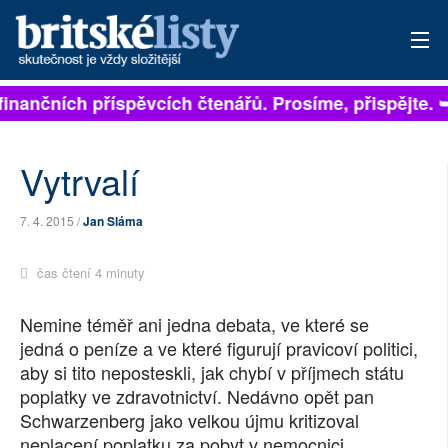
í na finančních příspěvcích čtenářů. Prosíme, přispějt
PŘIHLÁSIT
AKTUÁLNÍ VYDÁNÍ
Vytrvalí
ARCHIV
7. 4. 2015 /
Jan Sláma
ROZHOVORY
čas čtení 4 minuty
TÉMATA
Nemine téměř ani jedna debata, ve které se
NEJČTENĚJŠÍ ZA 7 DNÍ
jedná o peníze a ve které figurují pravicoví politici,
aby si tito neposteskli, jak chybí v příjmech státu
AUTOŘI
poplatky ve zdravotnictví. Nedávno opět pan
Schwarzenberg jako velkou újmu kritizoval
PŘÍSPĚVKY NA PROVOZ
neplacení poplatku za pobyt v nemocnici.