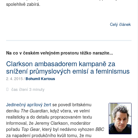
spolehlivě zabírá.
Celý článek
Na co v českém veřejném prostoru těžko narazíte...
Clarkson ambasadorem kampaně za
snížení průmyslových emisí a feminismus
2. 4. 2015 /
Bohumil Kartous
čas čtení 3 minuty
Jedinečný aprílový žert
se povedl britskému
deníku
The Guardian
, když včera, ve velmi
realisticky a do detailu propracovaném textu
informoval, že Jeremy Clarkson, moderátor
pořadu
Top Gear
, který byl nedávno vyhozen
BBC
za napadení produkčního kvůli tomu, že mu