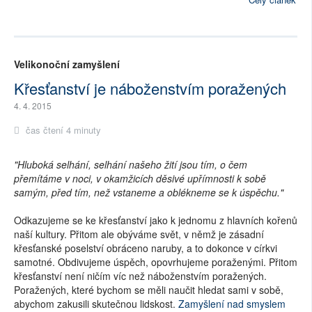
Velikonoční zamyšlení
Křesťanství je náboženstvím poražených
4. 4. 2015
čas čtení 4 minuty
"Hluboká selhání, selhání našeho žití jsou tím, o čem
přemítáme v noci, v okamžicích děsivé upřímnosti k sobě
samým, před tím, než vstaneme a oblékneme se k úspěchu."
Odkazujeme se ke křesťanství jako k jednomu z hlavních kořenů
naší kultury. Přitom ale obýváme svět, v němž je zásadní
křesťanské poselství obráceno naruby, a to dokonce v církvi
samotné. Obdivujeme úspěch, opovrhujeme poraženými. Přitom
křesťanství není ničím víc než náboženstvím poražených.
Poražených, které bychom se měli naučit hledat sami v sobě,
abychom zakusili skutečnou lidskost.
Zamyšlení nad smyslem