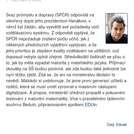
Svaz průmyslu a dopravy (SPČR) odpovídá na
otevřený dopis jeho prezidentovi Hanákovi, v
němž byl žádán, aby vysvětlil své požadavky vůči
vzdělávacímu systému. Z odpovědi vyplývá, že
SPČR nepožaduje zvýšení počtu učňů, jak z
některých předchozích vyjádření vyplývalo, a že
jeho prioritou je zlepšení kvality vzdělávání na učilištích, což
doposud nebylo úplně zřejmé. Středoškolští češtináři se přou o
to, jak by měla vypadat maturita z mateřského jazyka. Přijímací
zkoušky na SŠ budou povinné, ale zda budou také jednotné lze
nyní těžko zjistit. Zdá se, že ani na ministerstvu školství to
nevědí. Málokdo si uvědomuje, že jsme první generací učitelů a
rodičů, která se musí umět vyrovnat s masivním nástupem
digitalizace. Á propos, ministerští úředníci propadli v pokusném
testování z maturitní matematiky. Více v pravidelném týdenním
souhrnu Beduin, připravovaném spolkem
EDUin
.
Celý článek