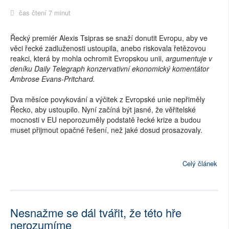
čas čtení 7 minut
Řecký premiér Alexis Tsipras se snaží donutit Evropu, aby ve
věci řecké zadluženosti ustoupila, anebo riskovala řetězovou
reakci, která by mohla ochromit Evropskou unii,
argumentuje v
deníku Daily Telegraph konzervativní ekonomický komentátor
Ambrose Evans-Pritchard.
Dva měsíce povykování a výčitek z Evropské unie nepřiměly
Řecko, aby ustoupilo. Nyní začíná být jasné, že věřitelské
mocnosti v EU neporozuměly podstatě řecké krize a budou
muset přijmout opačné řešení, než jaké dosud prosazovaly.
Celý článek
Nesnažme se dál tvářit, že této hře
nerozumíme