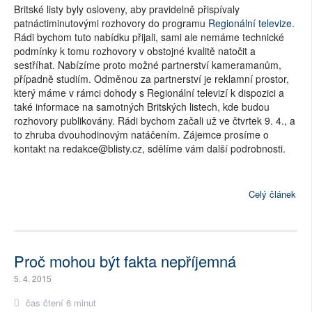
Britské listy byly osloveny, aby pravidelně přispívaly
patnáctiminutovými rozhovory do programu
Regionální televize
.
Rádi bychom tuto nabídku přijali, sami ale nemáme technické
podmínky k tomu rozhovory v obstojné kvalitě natočit a
sestříhat. Nabízíme proto možné partnerství kameramanům,
případně studiím. Odměnou za partnerství je reklamní prostor,
který máme v rámci dohody s Regionální televizí k dispozici a
také informace na samotných Britských listech, kde budou
rozhovory publikovány. Rádi bychom začali už ve čtvrtek 9. 4., a
to zhruba dvouhodinovým natáčením. Zájemce prosíme o
kontakt na redakce@blisty.cz, sdělíme vám další podrobnosti.
Celý článek
Proč mohou být fakta nepříjemná
5. 4. 2015
čas čtení 6 minut