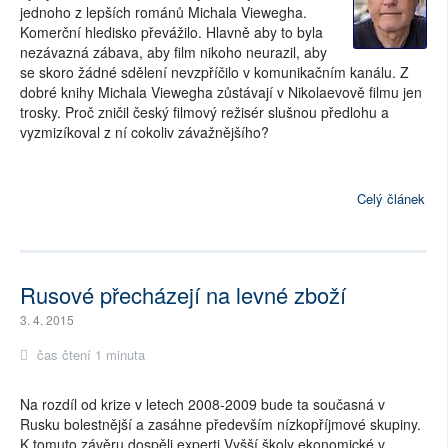
jednoho z lepších románů Michala Viewegha.
Komerční hledisko převážilo. Hlavně aby to byla
nezávazná zábava, aby film nikoho neurazil, aby
se skoro žádné sdělení nevzpříčilo v komunikačním kanálu. Z
dobré knihy Michala Viewegha zůstávají v Nikolaevově filmu jen
trosky. Proč zničil český filmový režisér slušnou předlohu a
vyzmizíkoval z ní cokoliv závažnějšího?
Celý článek
Rusové přecházejí na levné zboží
3. 4. 2015
čas čtení 1 minuta
Na rozdíl od krize v letech 2008-2009 bude ta současná v
Rusku bolestnější a zasáhne především nízkopříjmové skupiny.
K tomuto závěru dospěli experti Vyšší školy ekonomické v