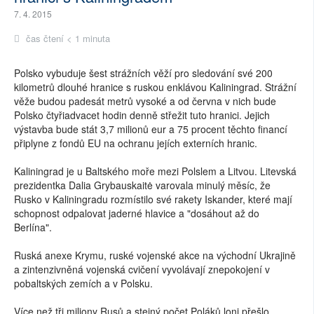
7. 4. 2015
čas čtení < 1 minuta
Polsko vybuduje šest strážních věží pro sledování své 200
kilometrů dlouhé hranice s ruskou enklávou Kaliningrad. Strážní
věže budou padesát metrů vysoké a od června v nich bude
Polsko čtyřiadvacet hodin denně střežit tuto hranici. Jejich
výstavba bude stát 3,7 milionů eur a 75 procent těchto financí
připlyne z fondů EU na ochranu jejích externích hranic.
Kaliningrad je u Baltského moře mezi Polslem a Litvou. Litevská
prezidentka Dalia Grybauskaitė varovala minulý měsíc, že
Rusko v Kaliningradu rozmístilo své rakety Iskander, které mají
schopnost odpalovat jaderné hlavice a "dosáhout až do
Berlína".
Ruská anexe Krymu, ruské vojenské akce na východní Ukrajině
a zintenzivněná vojenská cvičení vyvolávají znepokojení v
pobaltských zemích a v Polsku.
Více než tři miliony Rusů a stejný počet Poláků loni přešlo