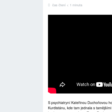
čas čtení < 1 minuta
S psychiatryní Kateřinou Duchoňovou hov
Kurdistánu, kde tam jednala s tamějšími 