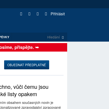
Přihlásit
PĚVKY
íme, přispějte. ➥
OBJEDNAT PŘEDPLATNÉ
hno, vůči čemu jsou
ské listy opakem
ním obsahem současných novin je
ionalizované zpravodajství zpracované