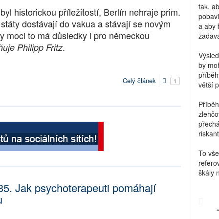
tak, a
byl historickou příležitostí, Berlín nehraje prim.
pobavi
státy dostávají do vakua a stávají se novým
a aby 
ty moci to má důsledky i pro německou
zadava
.
uje Philipp Fritz
Výsled
by moh
příběh
Celý článek
1
větší 
Příběh
zlehčo
přechá
riskant
To vše
refero
škály 
535. Jak psychoterapeuti pomáhají
u