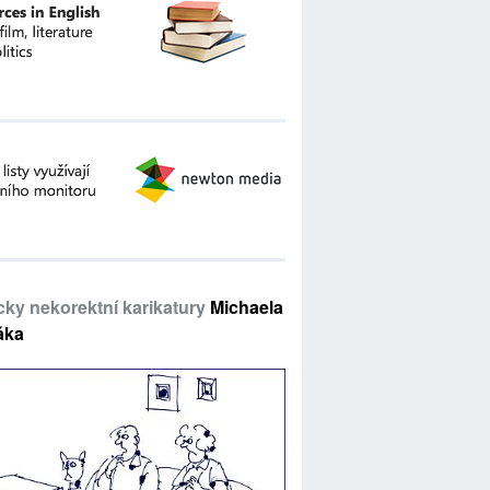
icky nekorektní karikatury
Michaela
áka