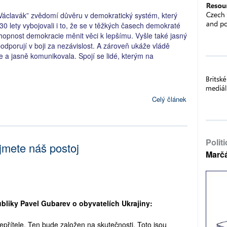
 Václavák” zvědomí důvěru v demokratický systém, který
30 lety vybojovali i to, že se v těžkých časech demokraté
hopnost demokracie měnit věci k lepšímu. Vyšle také jasný
 podporují v boji za nezávislost. A zároveň ukáže vládě
le a jasně komunikovala. Spojí se lidé, kterým na
Celý článek
Polit
jmete náš postoj
Marč
ubliky Pavel Gubarev o obyvatelích Ukrajiny:
nepřítele. Ten bude založen na skutečnosti. Toto jsou