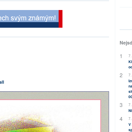
Nejsd
7.
Kl
od
7.
Iz
all
na
si
0
7.
Ni
7.
V
sp