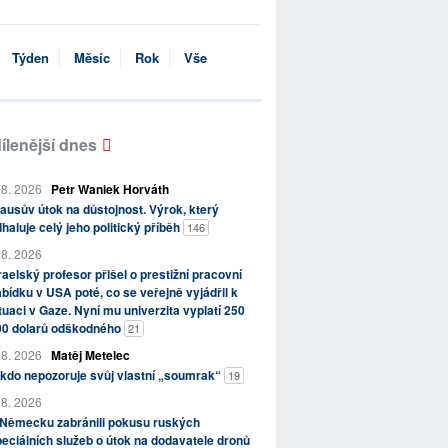
Týden
Měsíc
Rok
Vše
ílenější dnes
 8. 2026
Petr Waniek Horváth
ausův útok na důstojnost. Výrok, který
haluje celý jeho politický příběh
146
 8. 2026
raelský profesor přišel o prestižní pracovní
bídku v USA poté, co se veřejně vyjádřil k
tuaci v Gaze. Nyní mu univerzita vyplatí 250
00 dolarů odškodného
21
 8. 2026
Matěj Metelec
kdo nepozoruje svůj vlastní „soumrak“
19
 8. 2026
 Německu zabránili pokusu ruských
eciálních služeb o útok na dodavatele dronů