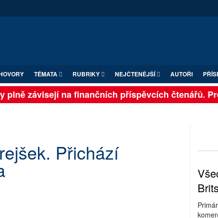
HOVORY
TÉMATA
RUBRIKY
NEJČTENĚJŠÍ
AUTOŘI
PŘÍS
plně závisejí na finančních příspěvcích čtenářů. Pros
ejšek. Přichází
a
Všec
Brit
Primár
komerc