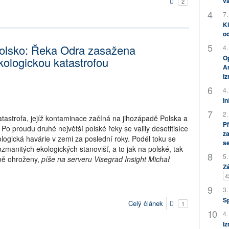
vá
2
7.
Kl
od
olsko: Řeka Odra zasažena
4.
Op
kologickou katastrofou
Am
i
4.
In
2.
atastrofa, jejíž kontaminace začíná na jihozápadě Polska a
P
Po proudu druhé největší polské řeky se valily desetitisíce
za
kologická havárie v zemi za poslední roky. Podél toku se
s
ozmanitých ekologických stanovišť, a to jak na polské, tak
5.
ně ohroženy,
píše na serveru Visegrad Insight Michał
Zá
4
3.
S
Celý článek
1
4.
Iz