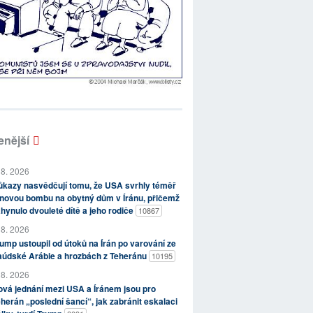
enější
 8. 2026
kazy nasvědčují tomu, že USA svrhly téměř
novou bombu na obytný dům v Íránu, přičemž
hynulo dvouleté dítě a jeho rodiče
10867
 8. 2026
ump ustoupil od útoků na Írán po varování ze
aúdské Arábie a hrozbách z Teheránu
10195
 8. 2026
vá jednání mezi USA a Íránem jsou pro
herán „poslední šancí“, jak zabránit eskalaci