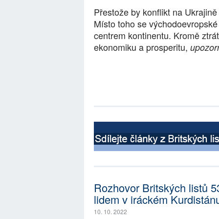
Přestože by konflikt na Ukrajině 
Místo toho se východoevropské 
centrem kontinentu. Kromě ztrá
ekonomiku a prosperitu,
upozorň
Rozhovor Britských listů 
lidem v iráckém Kurdistán
10. 10. 2022