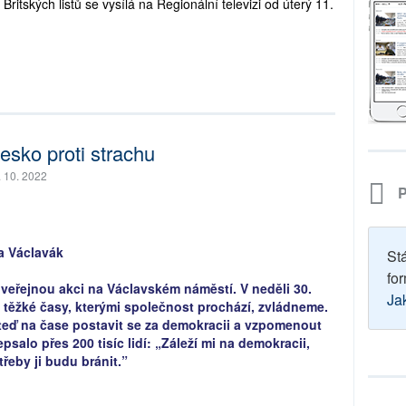
itských listů se vysílá na Regionální televizi od úterý 11.
esko proti strachu
. 10. 2022
P
 Václavák
St
for
 veřejnou akci na Václavském náměstí. V neděli 30.
Ja
že těžké časy, kterými společnost prochází, zvládneme.
ě teď na čase postavit se za demokracii a vzpomenout
psalo přes 200 tisíc lidí: „Záleží mi na demokracii,
třeby ji budu bránit.”