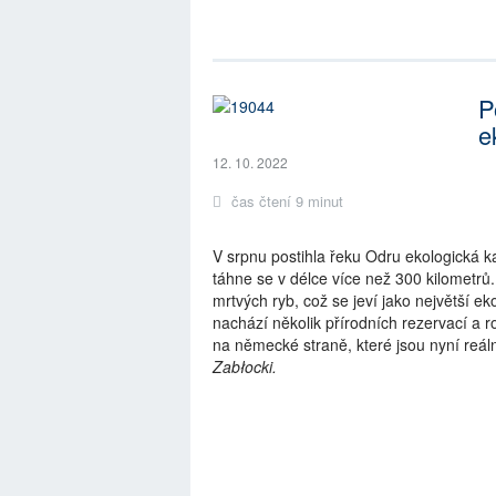
P
e
12. 10. 2022
čas čtení 9 minut
V srpnu postihla řeku Odru ekologická k
táhne se v délce více než 300 kilometrů. 
mrtvých ryb, což se jeví jako největší e
nachází několik přírodních rezervací a r
na německé straně, které jsou nyní reál
Zabłocki.