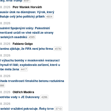
lky, tvrdí Trump
8091
 8. 2026
Petr Waniek Horváth
ausův útok na důstojnost. Výrok, který
haluje celý jeho politický příběh
4604
 8. 2026
uštěni Spojenými státy: Palestinští
eričané uvízli ve vlně násilí ze strany
zraelských osadníků
4595
 8. 2026
Fabiano Golgo
fantino zjišťuje, že FIFA není jeho firma
4578
 8. 2026
ři výbuchu bomby v moskevské restauraci
hynuli tři lidé; explodovalo zařízení, které u
ebe měla žena
4417
 8. 2026
hada trvanlivosti římského betonu rozluštěna
388
 8. 2026
Oldřich Maděra
potřeba vody v JE Dukovany
4286
 8. 2026
raelské vraždění pokračuje. Řeky krve
3713