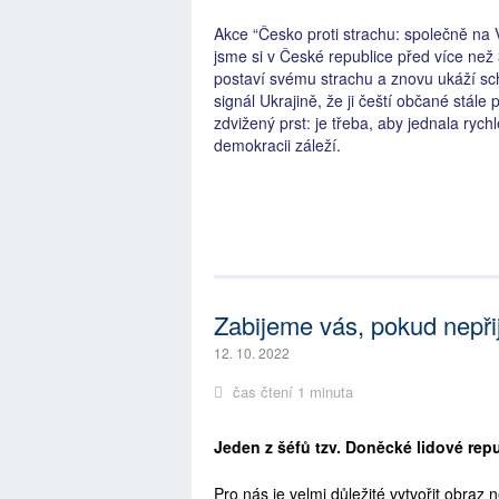
Akce “Česko proti strachu: společně na
jsme si v České republice před více než 
postaví svému strachu a znovu ukáží sc
signál Ukrajině, že ji čeští občané stále
zdvižený prst: je třeba, aby jednala rych
demokracii záleží.
Zabijeme vás, pokud nepři
12. 10. 2022
čas čtení 1 minuta
Jeden z šéfů tzv. Doněcké lidové rep
Pro nás je velmi důležité vytvořit obraz 