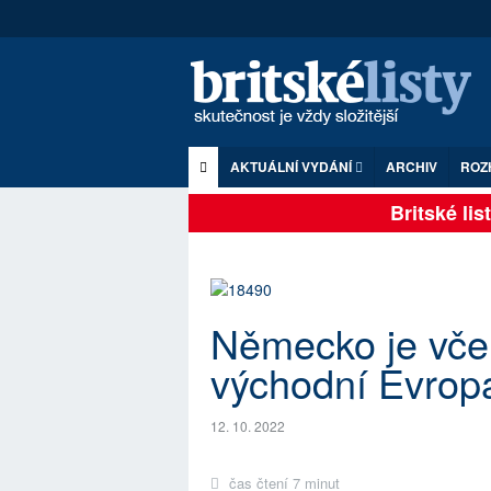
AKTUÁLNÍ VYDÁNÍ
ARCHIV
ROZ
Britské listy 
Německo je včer
východní Evrop
12. 10. 2022
čas čtení 7 minut