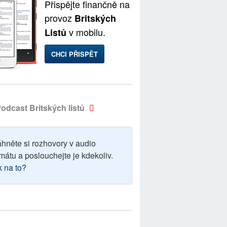
Přispějte finančně na
provoz
Britských
v mobilu.
Listů
CHCI PŘISPĚT
odcast Britských listů
áhněte si rozhovory v audio
mátu a poslouchejte je kdekoliv.
k na to?