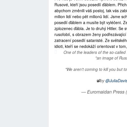
Rusové, kteří jsou posedlí ďáblem. Přichá
abychom změnili váš postoj, tak vás zab
milion lidí nebo pět milionů lidí. Jsme s
posedlí ďáblem a musíte být vyléčeni. Z
zplozenec ďábla. Je to druhý Hitler. Se
rusofobií, s obrazem ženy podřezávající
zatracení posedlí satanisté. Ze světskéh
idioti, kteří se nedokáží orientovat v tom
One of the leaders of the so-calle
"an image of Russ
"We aren't coming to kill you but t
📽️by
@JuliaDavi
— Euromaidan Press