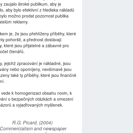
by zaujalo široké publikum, aby je
lo, aby bylo efektivní z hlediska nákladů
bylo možno prodat pozornost publika
telům reklamy.
kem je, že jsou přehlíženy příběhy, které
ly pohoršit, a přednost dostávají
y, které jsou přijatelné a zábavné pro
počet čtenářů.
y, jejichž zpracování je nákladné, jsou
vány nebo opomíjeny, nevšímavě jsou
zeny také ty příběhy, které jsou finančně
ní.
 vede k homogenizaci obsahu novin, k
vání o bezpečných otázkách a omezení
názorů a vyjadřovaných myšlenek.
R.G. Picard, (2004)
“Commercialism and newspaper