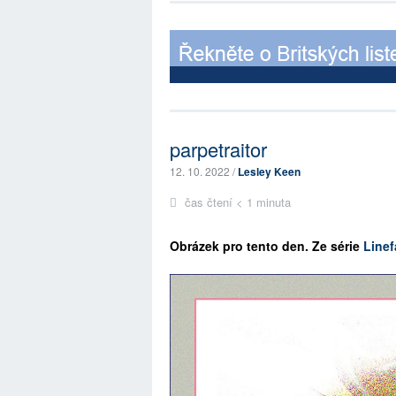
parpetraitor
12. 10. 2022 /
Lesley Keen
čas čtení < 1 minuta
Ob
rázek pro tento den. Ze série
Linef