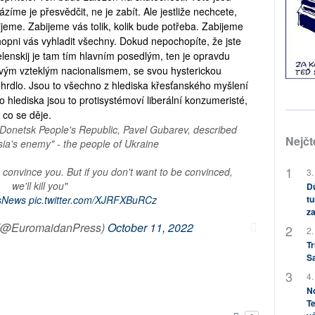
zíme je přesvědčit, ne je zabít. Ale jestliže nechcete,
ijeme. Zabijeme vás tolik, kolik bude potřeba. Zabijeme
chopni vás vyhladit všechny. Dokud nepochopíte, že jste
elenskij je tam tím hlavním posedlým, ten je opravdu
 svým vzteklým nacionalismem, se svou hysterickou
 hrdlo. Jsou to všechno z hlediska křesťanského myšlení
o hlediska jsou to protisystémoví liberální konzumeristé,
, co se děje.
d Donetsk People's Republic, Pavel Gubarev, described
Nejčt
ia's enemy" - the people of Ukraine
o convince you. But if you don't want to be convinced,
3.
we'll kill you"
Dů
tu
sNews
pic.twitter.com/XJRFXBuRCz
za
 (@EuromaidanPress)
October 11, 2022
2.
Tr
S
4.
No
Te