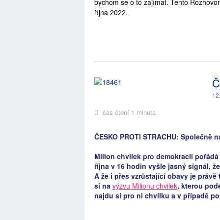
bychom se o to zajímat. Tento Rozhovor Br
října 2022.
Č
12
čas čtení 1 minuta
ČESKO PROTI STRACHU: Společně na
Milion chvilek pro demokracii pořádá
října v 16 hodin vyšle jasný signál, 
A že i přes vzrůstající obavy je práv
si na
výzvu Milionu chvilek
, kterou pode
najdu si pro ni chvilku a v případě po