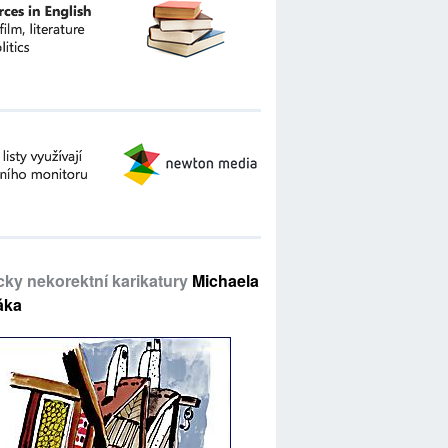
icky nekorektní karikatury
Michaela
áka