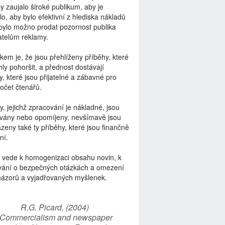
by zaujalo široké publikum, aby je
lo, aby bylo efektivní z hlediska nákladů
bylo možno prodat pozornost publika
telům reklamy.
kem je, že jsou přehlíženy příběhy, které
ly pohoršit, a přednost dostávají
y, které jsou přijatelné a zábavné pro
počet čtenářů.
y, jejichž zpracování je nákladné, jsou
vány nebo opomíjeny, nevšímavě jsou
zeny také ty příběhy, které jsou finančně
ní.
 vede k homogenizaci obsahu novin, k
vání o bezpečných otázkách a omezení
názorů a vyjadřovaných myšlenek.
R.G. Picard, (2004)
“Commercialism and newspaper