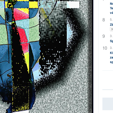
No
Te
vá
5.
Zá
3
3.
S
3.
Kl
za
s