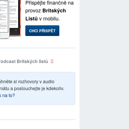
Přispějte finančně na
provoz
Britských
v mobilu.
Listů
CHCI PŘISPĚT
odcast Britských listů
áhněte si rozhovory v audio
mátu a poslouchejte je kdekoliv.
k na to?