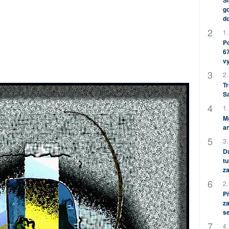
Sh
go
do
1.
Po
67
v
2.
Tr
S
1.
M
an
3.
Dů
tu
za
2.
P
za
s
4.