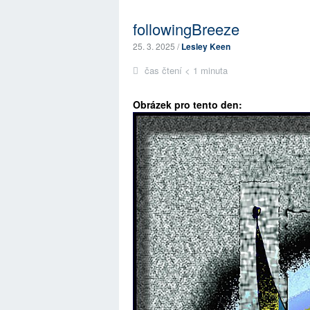
followingBreeze
25. 3. 2025 /
Lesley Keen
čas čtení < 1 minuta
Obrázek pro tento den: