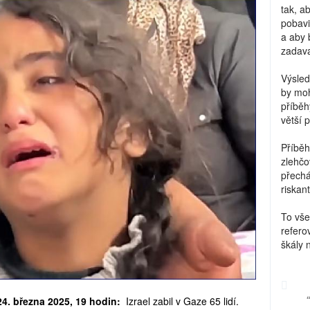
tak, a
pobavi
a aby 
zadava
Výsled
by moh
příběh
větší 
Příběh
zlehčo
přechá
riskant
To vše
refero
škály 
24. března 2025, 19 hodin:
Izrael zabil v Gaze 65 lidí.