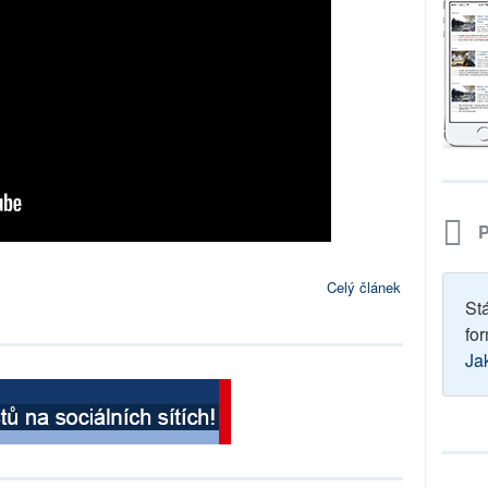
P
Celý článek
St
for
Ja