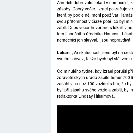
Američtí dobrovolní lékaři v nemocnici, 
zásoby. Dobrý večer. Izrael pokračuje v
která by podle něj mohl používat Hamás
svou přítomnost v Gaze poté, co byl min
zabit. Dnes večer hovoříme s lékaři v ne
tom finančního úředníka Hamásu. Lékaři ř
nemocnici jen skrýval, jsou nepravdivá, a
Lékař:
„Ve skutečnosti jsem byl na ces
vyměnil obvaz, takže bych byl stál vedle
Od minulého týdne, kdy Izrael porušil př
zdravotnických úřadů zabito téměř 700 lid
zasáhl více než 100 vozidel s tím, že by
byli při zásahu svého vozidla zabiti, byl
redaktorka Lindsay Hilsumová.