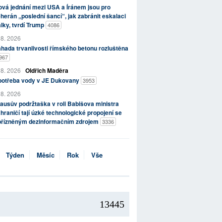
vá jednání mezi USA a Íránem jsou pro
herán „poslední šancí“, jak zabránit eskalaci
lky, tvrdí Trump
4086
 8. 2026
hada trvanlivosti římského betonu rozluštěna
967
 8. 2026
Oldřich Maděra
potřeba vody v JE Dukovany
3953
 8. 2026
ausův podržtaška v roli Babišova ministra
hraničí tají úzké technologické propojení se
přízněným dezinformačním zdrojem
3336
Týden
Měsíc
Rok
Vše
13445