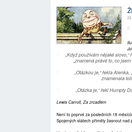
Ž
25
Il
Jo
„Když používám nějaké slovo,“
„znamená právě to, co jsem s
„Otázkou je,“ řekla Alenka,
znamenala toli
„Otázka je,“ řekl Humpty D
Lewis Carroll, Za zrcadlem
Není to poprvé za posledních 18 měsíců
Spojených státech přiměly žasnout nad p