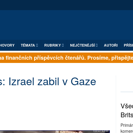
HOVORY
TÉMATA
RUBRIKY
NEJČTENĚJŠÍ
AUTOŘI
PŘÍS
 finančních příspěvcích čtenářů. Prosíme, přispějte. ➥
 Izrael zabil v Gaze
Všec
Brit
Primár
komerc