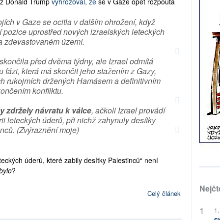
než Donald Trump
vyhrožoval, že
se v Gaze opět rozpoutá
ích v Gaze se ocitla v dalším ohrožení, když
í pozice uprostřed nových izraelských leteckých
a zdevastovaném území.
 skončila před dvěma týdny, ale Izrael odmítá
 fázi, která má skončit jeho stažením z Gazy,
h rukojmích držených Hamásem a definitivním
ončením konfliktu.
y zdržely návratu k válce
, ačkoli Izrael provádí
rii leteckých úderů, při nichž zahynuly desítky
inců.
(Zvýraznění moje)
teckých úderů, které zabily desítky Palestinců“ není
bylo
?
Nejčt
Celý článek
1.