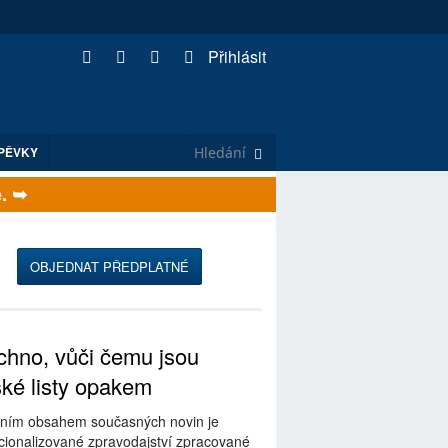
Přihlásit
PĚVKY
OBJEDNAT PŘEDPLATNÉ
hno, vůči čemu jsou
ské listy opakem
ním obsahem současných novin je
ionalizované zpravodajství zpracované