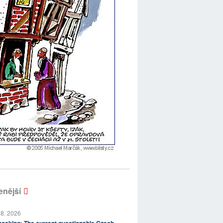
enější
 8. 2026