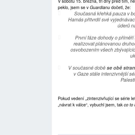
V sobotu 15. března, tři dny před tím, 
peklo, jsem se v
Guardianu
dočetl, že:
Současná křehká pauza v boj
Hamás přitvrdil své vyjednávac
úderů n
První fáze dohody o příměří
realizovat plánovanou druhou
osvobozením všech zbývajícíc
uk
V současné době
se obě stran
v Gaze stále intenzivnější sé
Palest
Pokud vedení „zintenzivňující se série le
„návrat k válce“, vybuchl jsem, tak
co to 