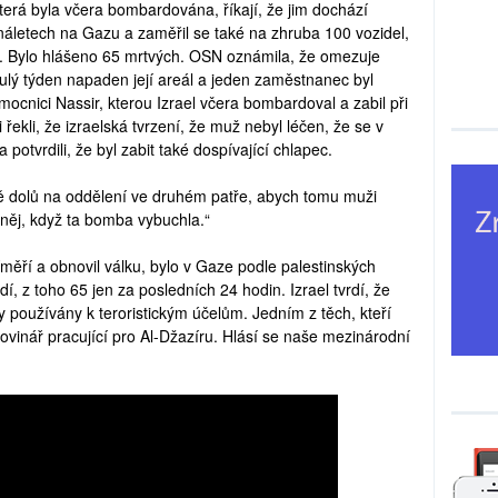
která byla včera bombardována, říkají, že jim dochází
 náletech na Gazu a zaměřil se také na zhruba 100 vozidel,
. Bylo hlášeno 65 mrtvých. OSN oznámila, že omezuje
ulý týden napaden její areál a jeden zaměstnanec byl
mocnici Nassir, kterou Izrael včera bombardoval a zabil při
ekli, že izraelská tvrzení, že muž nebyl léčen, že se v
 potvrdili, že byl zabit také dospívající chlapec.
tě dolů na oddělení ve druhém patře, abych tomu muži
 něj, když ta bomba vybuchla.“
íměří a obnovil válku, bylo v Gaze podle palestinských
í, z toho 65 jen za posledních 24 hodin. Izrael tvrdí, že
ly používány k teroristickým účelům. Jedním z těch, kteří
 novinář pracující pro Al-Džazíru. Hlásí se naše mezinárodní