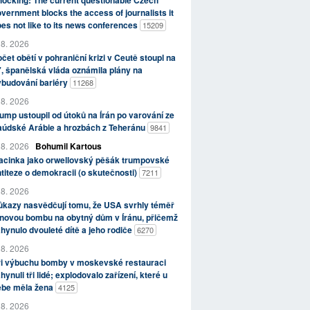
ocking: The current questionable Czech
vernment blocks the access of journalists it
es not like to its news conferences
15209
 8. 2026
čet obětí v pohraniční krizi v Ceutě stoupl na
, španělská vláda oznámila plány na
ybudování bariéry
11268
 8. 2026
ump ustoupil od útoků na Írán po varování ze
aúdské Arábie a hrozbách z Teheránu
9841
 8. 2026
Bohumil Kartous
acinka jako orwellovský pěšák trumpovské
titeze o demokracii (o skutečnosti)
7211
 8. 2026
kazy nasvědčují tomu, že USA svrhly téměř
novou bombu na obytný dům v Íránu, přičemž
hynulo dvouleté dítě a jeho rodiče
6270
 8. 2026
ři výbuchu bomby v moskevské restauraci
hynuli tři lidé; explodovalo zařízení, které u
ebe měla žena
4125
 8. 2026