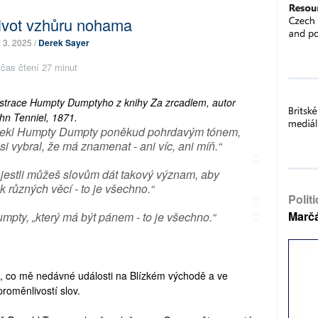
ivot vzhůru nohama
. 3. 2025 /
Derek Sayer
čas čtení 27 minut
ustrace Humpty Dumptyho z knihy Za zrcadlem, autor
hn Tenniel, 1871.
 řekl Humpty Dumpty poněkud pohrdavým tónem,
i vybral, že má znamenat - ani víc, ani míň.“
 „jestli můžeš slovům dát takový význam, aby
k různých věcí - to je všechno.“
Polit
Marč
umpty, „který má být pánem - to je všechno.“
, co mě nedávné události na Blízkém východě a ve
roměnlivostí slov.