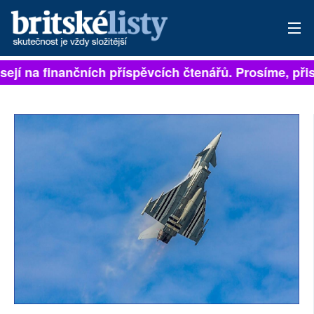
sejí na finančních příspěvcích čtenářů. Prosíme, přisp
PŘIHLÁSIT
AKTUÁLNÍ VYDÁNÍ
ARCHIV
ROZHOVORY
TÉMATA
NEJČTENĚJŠÍ ZA 7 DNÍ
AUTOŘI
PŘÍSPĚVKY NA PROVOZ