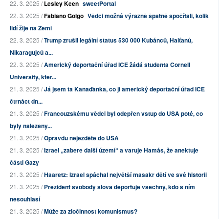
22. 3. 2025 /
Lesley Keen
sweetPortal
22. 3. 2025 /
Fabiano Golgo
Vědci možná výrazně špatně spočítali, kolik
lidí žije na Zemi
22. 3. 2025 /
Trump zrušil legální status 530 000 Kubánců, Haiťanů,
Nikaragujců a...
22. 3. 2025 /
Americký deportační úřad ICE žádá studenta Cornell
University, kter...
21. 3. 2025 /
Já jsem ta Kanaďanka, co ji americký deportační úřad ICE
čtrnáct dn...
21. 3. 2025 /
Francouzskému vědci byl odepřen vstup do USA poté, co
byly nalezeny...
21. 3. 2025 /
Opravdu nejezděte do USA
21. 3. 2025 /
Izrael „zabere další území“ a varuje Hamás, že anektuje
části Gazy
21. 3. 2025 /
Haaretz: Izrael spáchal největší masakr dětí ve své historii
21. 3. 2025 /
Prezident svobody slova deportuje všechny, kdo s ním
nesouhlasí
21. 3. 2025 /
Může za zločinnost komunismus?