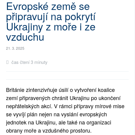
Evropské země se
SOCIÁLNÍ SÍTĚ
připravují na pokrytí
RUBRIKY
Ukrajiny z moře i ze
vzduchu
PLNÁ VERZE STRÁNEK
21. 3. 2025
čas čtení 3 minuty
Británie zintenzivňuje úsilí o vytvoření koalice
zemí připravených chránit Ukrajinu po ukončení
nepřátelských akcí. V rámci přípravy mírové mise
se vyvíjí plán nejen na vyslání evropských
jednotek na Ukrajinu, ale také na organizaci
obrany moře a vzdušného prostoru.