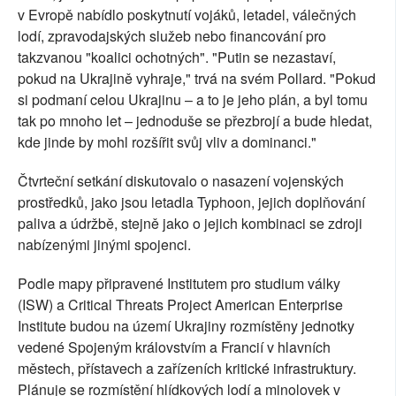
v Evropě nabídlo poskytnutí vojáků, letadel, válečných
lodí, zpravodajských služeb nebo financování pro
takzvanou "koalici ochotných". "Putin se nezastaví,
pokud na Ukrajině vyhraje," trvá na svém Pollard. "Pokud
si podmaní celou Ukrajinu – a to je jeho plán, a byl tomu
tak po mnoho let – jednoduše se přezbrojí a bude hledat,
kde jinde by mohl rozšířit svůj vliv a dominanci."
Čtvrteční setkání diskutovalo o nasazení vojenských
prostředků, jako jsou letadla Typhoon, jejich doplňování
paliva a údržbě, stejně jako o jejich kombinaci se zdroji
nabízenými jinými spojenci.
Podle mapy připravené Institutem pro studium války
(ISW) a Critical Threats Project American Enterprise
Institute budou na území Ukrajiny rozmístěny jednotky
vedené Spojeným královstvím a Francií v hlavních
městech, přístavech a zařízeních kritické infrastruktury.
Plánuje se rozmístění hlídkových lodí a minolovek v