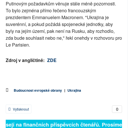
Putinovým požadavkům věnuje stále méně pozornosti.
To bylo zejména přímo řečeno francouzským
prezidentem Emmanuelem Macronem. "Ukrajina je
suverénní, a pokud požádá spojenecké jednotky, aby
byly na jejím území, pak není na Rusku, aby rozhodlo,
zda bude souhlasit nebo ne," řekl onehdy v rozhovoru pro
Le Parisien.
Zdroj v angličtině:
ZDE
Budoucnost evropské obrany
|
Ukrajina
0
Vytisknout
visejí na finančních příspěvcích čtenářů. Prosíme, při