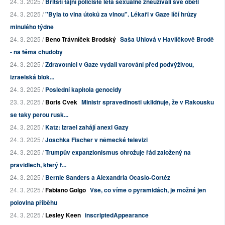
24. 3. 2025 /
Britští tajní policisté léta sexuálně zneužívali své oběti
24. 3. 2025 /
"Byla to vlna útoků za vlnou". Lékaři v Gaze líčí hrůzy
minulého týdne
24. 3. 2025 /
Beno Trávníček Brodský
Saša Uhlová v Havlíčkově Brodě
- na téma chudoby
24. 3. 2025 /
Zdravotníci v Gaze vydali varování před podvýživou,
izraelská blok...
24. 3. 2025 /
Poslední kapitola genocidy
23. 3. 2025 /
Boris Cvek
Ministr spravedlnosti uklidňuje, že v Rakousku
se taky perou rusk...
24. 3. 2025 /
Katz: Izrael zahájí anexi Gazy
24. 3. 2025 /
Joschka Fischer v německé televizi
24. 3. 2025 /
Trumpův expanzionismus ohrožuje řád založený na
pravidlech, který f...
24. 3. 2025 /
Bernie Sanders a Alexandria Ocasio-Cortéz
24. 3. 2025 /
Fabiano Golgo
Vše, co víme o pyramidách, je možná jen
polovina příběhu
24. 3. 2025 /
Lesley Keen
inscriptedAppearance