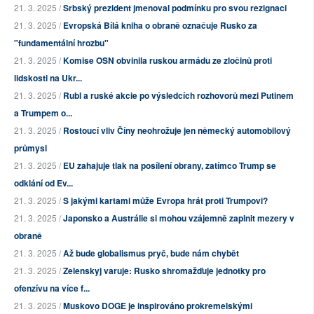
21. 3. 2025 /
Srbský prezident jmenoval podmínku pro svou rezignaci
21. 3. 2025 /
Evropská Bílá kniha o obraně označuje Rusko za
"fundamentální hrozbu"
21. 3. 2025 /
Komise OSN obvinila ruskou armádu ze zločinů proti
lidskosti na Ukr...
21. 3. 2025 /
Rubl a ruské akcie po výsledcích rozhovorů mezi Putinem
a Trumpem o...
21. 3. 2025 /
Rostoucí vliv Číny neohrožuje jen německý automobilový
průmysl
21. 3. 2025 /
EU zahajuje tlak na posílení obrany, zatímco Trump se
odklání od Ev...
21. 3. 2025 /
S jakými kartami může Evropa hrát proti Trumpovi?
21. 3. 2025 /
Japonsko a Austrálie si mohou vzájemně zaplnit mezery v
obraně
21. 3. 2025 /
Až bude globalismus pryč, bude nám chybět
21. 3. 2025 /
Zelenskyj varuje: Rusko shromažďuje jednotky pro
ofenzívu na více f...
21. 3. 2025 /
Muskovo DOGE je inspirováno prokremelskými