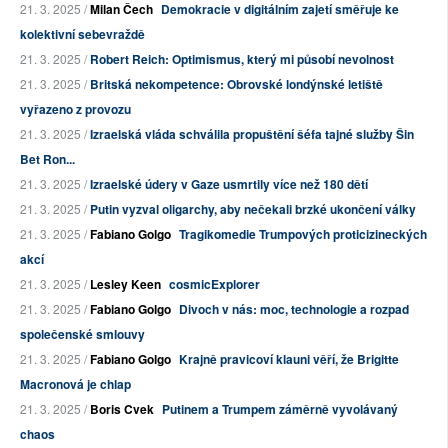
21. 3. 2025 /
Milan Čech
Demokracie v digitálním zajetí směřuje ke
kolektivní sebevraždě
21. 3. 2025 /
Robert Reich: Optimismus, který mi působí nevolnost
21. 3. 2025 /
Britská nekompetence: Obrovské londýnské letiště
vyřazeno z provozu
21. 3. 2025 /
Izraelská vláda schválila propuštění šéfa tajné služby Šin
Bet Ron...
21. 3. 2025 /
Izraelské údery v Gaze usmrtily více než 180 dětí
21. 3. 2025 /
Putin vyzval oligarchy, aby nečekali brzké ukončení války
21. 3. 2025 /
Fabiano Golgo
Tragikomedie Trumpových proticizineckých
akcí
21. 3. 2025 /
Lesley Keen
cosmicExplorer
21. 3. 2025 /
Fabiano Golgo
Divoch v nás: moc, technologie a rozpad
společenské smlouvy
21. 3. 2025 /
Fabiano Golgo
Krajně pravicoví klauni věří, že Brigitte
Macronová je chlap
21. 3. 2025 /
Boris Cvek
Putinem a Trumpem záměrně vyvolávaný
chaos