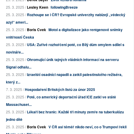
25. 3. 2025 /
Lesley Keen
followingBreeze
25. 3. 2025 /
Rozhoupe se i ČR? Evropské univerzity nabízejí „vědecký
azyl“ ameri...
25. 3. 2025 /
Boris Cvek
Motol a digitalizace jako rentgenové snímky
vnitřností Česka
25. 3. 2025 /
USA: Zuřivé rozhořčení poté, co Bílý dům omylem sdílel s
novináře...
25. 3. 2025 /
Ohromující únik tajných vládních informací na serveru
Signal odhalu...
25. 3. 2025 /
Izraelští osadníci napadli a zatkli palestinského režiséra,
který z...
7. 3. 2025 /
Hospodaření Britských listů za únor 2025
25. 3. 2025 /
Poté, co americký deportační úřad ICE zatkl ve státě
Massachuset...
25. 3. 2025 /
Lékaři bez hranic: Každé tři minuty zemře na tuberkulózu
jedno dítě
25. 3. 2025 /
Boris Cvek
V ČR asi téměř nikdo neví, co o Trumpovi řekli