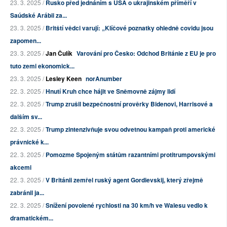
23. 3. 2025 /
Rusko před jednáním s USA o ukrajinském příměří v
Saúdské Arábii za...
23. 3. 2025 /
Britští vědci varují: „Klíčové poznatky ohledně covidu jsou
zapomen...
23. 3. 2025 /
Jan Čulík
Varování pro Česko: Odchod Británie z EU je pro
tuto zemi ekonomick...
23. 3. 2025 /
Lesley Keen
norAnumber
22. 3. 2025 /
Hnutí Kruh chce hájit ve Sněmovně zájmy lidí
22. 3. 2025 /
Trump zrušil bezpečnostní prověrky Bidenovi, Harrisové a
dalším sv...
22. 3. 2025 /
Trump zintenzivňuje svou odvetnou kampaň proti americké
právnické k...
22. 3. 2025 /
Pomozme Spojeným státům razantními protitrumpovskými
akcemi
22. 3. 2025 /
V Británii zemřel ruský agent Gordievskij, který zřejmě
zabránil ja...
22. 3. 2025 /
Snížení povolené rychlosti na 30 km/h ve Walesu vedlo k
dramatickém...