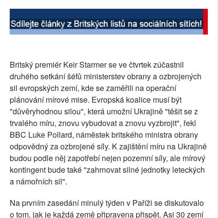
Britský premiér Keir Starmer se ve čtvrtek zúčastnil
druhého setkání šéfů ministerstev obrany a ozbrojených
sil evropských zemí, kde se zaměřili na operační
plánování mírové mise. Evropská koalice musí být
"důvěryhodnou silou", která umožní Ukrajině "těšit se z
trvalého míru, znovu vybudovat a znovu vyzbrojit", řekl
BBC Luke Pollard, náměstek britského ministra obrany
odpovědný za ozbrojené síly. K zajištění míru na Ukrajině
budou podle něj zapotřebí nejen pozemní síly, ale mírový
kontingent bude také "zahrnovat silné jednotky leteckých
a námořních sil".
Na prvním zasedání minulý týden v Paříži se diskutovalo
o tom, jak je každá země připravena přispět. Asi 30 zemí