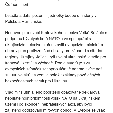
Černém moři.
Letadla a další pozemní jednotky budou umístěny v
Polsku a Rumunsku.
Nedávno plánovači Královského letectva Velké Británie s
podporou bývalých lídrů NATO a ve spolupráci s
ukrajinským letectvem představili evropským ministrům
obrany plán protivzdušné obrany pro západní a střední
regiony Ukrajiny. Jejich krytí uvolní ukrajinská letadla pro
frontová území na východě. Podle autorů je 120
evropských stíhaček schopno účinně nahradit více než
10 000 vojáků na zemi a položit základy poválečných
bezpečnostních záruk pro Ukrajinu.
Vladimir Putin a jeho podřízení opakovaně deklarovali
nepřijatelnost přítomnosti vojsk NATO na ukrajinském
území i po skončení nepřátelských akcí, aby bylo
zajištěno dodržování mírových dohod. V Evropě se však