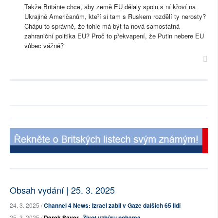
Takže Británie chce, aby země EU dělaly spolu s ní křoví na
Ukrajině Američanům, kteří si tam s Ruskem rozdělí ty nerosty?
Chápu to správně, že tohle má být ta nová samostatná
zahraniční politika EU? Proč to překvapení, že Putin nebere EU
vůbec vážně?
Obsah vydání | 25. 3. 2025
24. 3. 2025 /
Channel 4 News: Izrael zabil v Gaze dalších 65 lidí
25. 3. 2025 /
Derek Sayer
Život vzhůru nohama