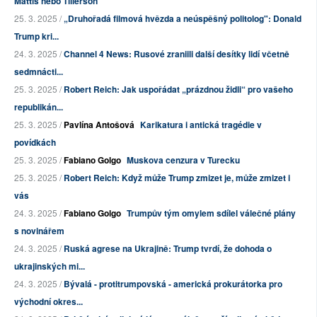
Mattis nebo Tillerson
25. 3. 2025 /
„Druhořadá filmová hvězda a neúspěšný politolog": Donald
Trump kri...
24. 3. 2025 /
Channel 4 News: Rusové zraniili další desítky lidí včetně
sedmnácti...
25. 3. 2025 /
Robert Reich: Jak uspořádat „prázdnou židli“ pro vašeho
republikán...
25. 3. 2025 /
Pavlína Antošová
Karikatura i antická tragédie v
povídkách
25. 3. 2025 /
Fabiano Golgo
Muskova cenzura v Turecku
25. 3. 2025 /
Robert Reich: Když může Trump zmizet je, může zmizet i
vás
24. 3. 2025 /
Fabiano Golgo
Trumpův tým omylem sdílel válečné plány
s novinářem
24. 3. 2025 /
Ruská agrese na Ukrajině: Trump tvrdí, že dohoda o
ukrajinských mi...
24. 3. 2025 /
Bývalá - protitrumpovská - americká prokurátorka pro
východní okres...