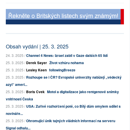
Obsah vydání | 25. 3. 2025
24. 3. 2025 /
Channel 4 News: Izrael zabil v Gaze dalších 65 lidí
25. 3. 2025 /
Derek Sayer
Život vzhůru nohama
25. 3. 2025 /
Lesley Keen
followingBreeze
25. 3. 2025 /
Rozhoupe se i ČR? Evropské univerzity nabízejí „vědecký
azyl“ ameri...
25. 3. 2025 /
Boris Cvek
Motol a digitalizace jako rentgenové snímky
vnitřností Česka
25. 3. 2025 /
USA: Zuřivé rozhořčení poté, co Bílý dům omylem sdílel s
novináře...
25. 3. 2025 /
Ohromující únik tajných vládních informací na serveru
Signal odhalu...