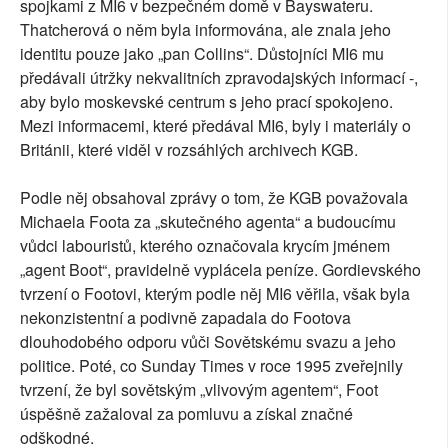
spojkami z MI6 v bezpečném domě v Bayswateru.
Thatcherová o něm byla informována, ale znala jeho
identitu pouze jako „pan Collins“. Důstojníci MI6 mu
předávali útržky nekvalitních zpravodajských informací -,
aby bylo moskevské centrum s jeho prací spokojeno.
Mezi informacemi, které předával MI6, byly i materiály o
Británii, které viděl v rozsáhlých archivech KGB.
Podle něj obsahoval zprávy o tom, že KGB považovala
Michaela Foota za „skutečného agenta“ a budoucímu
vůdci labouristů, kterého označovala krycím jménem
„agent Boot“, pravidelně vyplácela peníze. Gordievského
tvrzení o Footovi, kterým podle něj MI6 věřila, však byla
nekonzistentní a podivně zapadala do Footova
dlouhodobého odporu vůči Sovětskému svazu a jeho
politice. Poté, co Sunday Times v roce 1995 zveřejnily
tvrzení, že byl sovětským „vlivovým agentem“, Foot
úspěšně zažaloval za pomluvu a získal značné
odškodné.