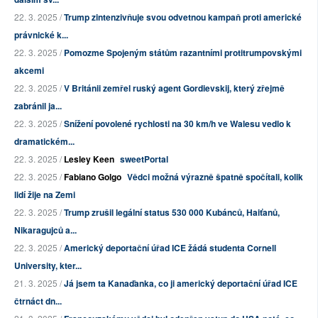
22. 3. 2025 /
Trump zintenzivňuje svou odvetnou kampaň proti americké
právnické k...
22. 3. 2025 /
Pomozme Spojeným státům razantními protitrumpovskými
akcemi
22. 3. 2025 /
V Británii zemřel ruský agent Gordievskij, který zřejmě
zabránil ja...
22. 3. 2025 /
Snížení povolené rychlosti na 30 km/h ve Walesu vedlo k
dramatickém...
22. 3. 2025 /
Lesley Keen
sweetPortal
22. 3. 2025 /
Fabiano Golgo
Vědci možná výrazně špatně spočítali, kolik
lidí žije na Zemi
22. 3. 2025 /
Trump zrušil legální status 530 000 Kubánců, Haiťanů,
Nikaragujců a...
22. 3. 2025 /
Americký deportační úřad ICE žádá studenta Cornell
University, kter...
21. 3. 2025 /
Já jsem ta Kanaďanka, co ji americký deportační úřad ICE
čtrnáct dn...