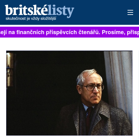
jí na finančních příspěvcích čtenářů. Prosíme, přispěj
PŘIHLÁSIT
AKTUÁLNÍ VYDÁNÍ
ARCHIV
ROZHOVORY
TÉMATA
NEJČTENĚJŠÍ ZA 7 DNÍ
AUTOŘI
PŘÍSPĚVKY NA PROVOZ