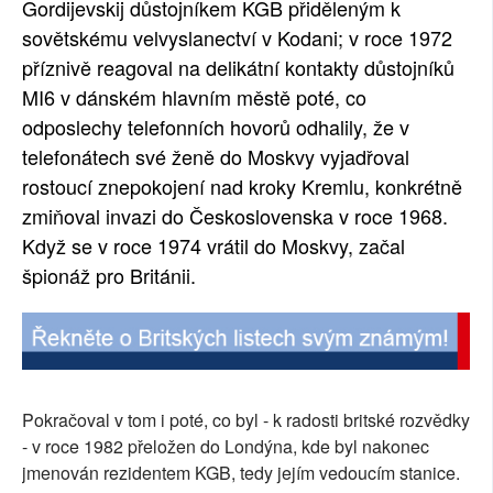
Gordijevskij důstojníkem KGB přiděleným k
sovětskému velvyslanectví v Kodani; v roce 1972
příznivě reagoval na delikátní kontakty důstojníků
MI6 v dánském hlavním městě poté, co
odposlechy telefonních hovorů odhalily, že v
telefonátech své ženě do Moskvy vyjadřoval
rostoucí znepokojení nad kroky Kremlu, konkrétně
zmiňoval invazi do Československa v roce 1968.
Když se v roce 1974 vrátil do Moskvy, začal
špionáž pro Británii.
Pokračoval v tom i poté, co byl - k radosti britské rozvědky
- v roce 1982 přeložen do Londýna, kde byl nakonec
jmenován rezidentem KGB, tedy jejím vedoucím stanice.