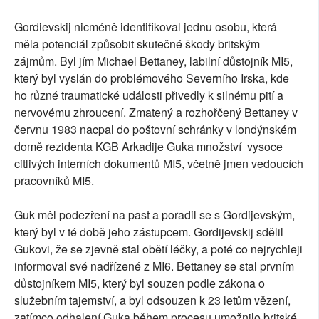
Gordievskij nicméně identifikoval jednu osobu, která
měla potenciál způsobit skutečné škody britským
zájmům. Byl jím Michael Bettaney, labilní důstojník MI5,
který byl vyslán do problémového Severního Irska, kde
ho různé traumatické události přivedly k silnému pití a
nervovému zhroucení. Zmatený a rozhořčený Bettaney v
červnu 1983 nacpal do poštovní schránky v londýnském
domě rezidenta KGB Arkadije Guka množství vysoce
citlivých interních dokumentů MI5, včetně jmen vedoucích
pracovníků MI5.
Guk měl podezření na past a poradil se s Gordijevským,
který byl v té době jeho zástupcem. Gordijevskij sdělil
Gukovi, že se zjevně stal obětí léčky, a poté co nejrychleji
informoval své nadřízené z MI6. Bettaney se stal prvním
důstojníkem MI5, který byl souzen podle zákona o
služebním tajemství, a byl odsouzen k 23 letům vězení,
zatímco odhalení Guka během procesu umožnilo britské