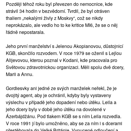
Později téhož roku byl převezen do nemocnice, kde
strávil 34 hodin v bezvědomí. Tvrdil, že byl otráven
thaliem „nekalými živly z Moskvy“, což se nikdy
neprokázalo, ale vedlo ho to ke kritice MI6, že se o něj
řádně nepostarala.
Jeho první manželství s Jelenou Akopianovou, důstojnicí
KGB, skončilo rozvodem. V roce 1979 se oženil s Lejlou
Alijevovou, kterou poznal v Kodani, kde pracovala pro
Světovou zdravotnickou organizaci. Měli spolu dvě dcery,
Marii a Annu.
Gordiesvky ani jedné ze svých manželek neřekl, že je
dvojitý agent, aby je ochránil, kdyby byly vystaveny
výslechu v případě jeho dopadení nebo útěku. Leila a
jeho dcery byly v době jeho útěku na dovolené v
Ázerbájdžánu. Pod tlakem KGB se s ním Leila rozvedla.
V roce 1991 jí bylo umožněno, aby se za ním i s dcerami
přestěhovala do Velké Británie. Vynucené odloučení a