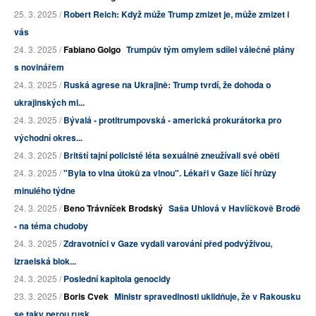
25. 3. 2025 /
Robert Reich: Když může Trump zmizet je, může zmizet i
vás
24. 3. 2025 /
Fabiano Golgo
Trumpův tým omylem sdílel válečné plány
s novinářem
24. 3. 2025 /
Ruská agrese na Ukrajině: Trump tvrdí, že dohoda o
ukrajinských mi...
24. 3. 2025 /
Bývalá - protitrumpovská - americká prokurátorka pro
východní okres...
24. 3. 2025 /
Britští tajní policisté léta sexuálně zneužívali své oběti
24. 3. 2025 /
"Byla to vlna útoků za vlnou". Lékaři v Gaze líčí hrůzy
minulého týdne
24. 3. 2025 /
Beno Trávníček Brodský
Saša Uhlová v Havlíčkově Brodě
- na téma chudoby
24. 3. 2025 /
Zdravotníci v Gaze vydali varování před podvýživou,
izraelská blok...
24. 3. 2025 /
Poslední kapitola genocidy
23. 3. 2025 /
Boris Cvek
Ministr spravedlnosti uklidňuje, že v Rakousku
se taky perou rusk...