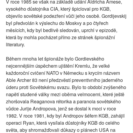
V roce 1985 se však na základě udání Aldricha Amese,
vysokého důstojníka CIA, který špicloval pro KGB,
objevilo sovětské podezření vůči jeho osobě. Gordijevskij
byl předvolán k výslechu do Moskvy a po čtyřech
měsících, kdy byl bedlivě sledován, uprchl v epizodě,
která by mohla pocházet přímo ze stránek špionážní
literatury.
Během mnoha let špionáže bylo Gordievského
nejcennějším úspěchem ujištění Kremlu, že velké
každoroční cvičení NATO v Německu s krycím názvem
Able Archer 83 není předzvěstí preventivního jaderného
úderu proti Sovětskému svazu. Bylo to období zvýšeného
napětí studené války mezi oběma velmocemi, které ještě
zhoršovala Reaganova rétorika a paranoia sovětského
vůdce Jurije Andropova, jenž se dostal k moci v roce
1982. V roce 1981, kdy byl Andropov šéfem KGB, zahájil
operaci Ryan, která vysílala důstojníky KGB do celého
světa, aby shromažďovali důkazy o plánech USA na