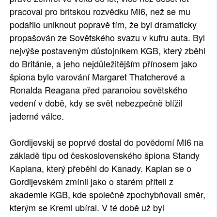
pracoval pro britskou rozvědku MI6, než se mu
podařilo uniknout popravě tím, že byl dramaticky
propašován ze Sovětského svazu v kufru auta. Byl
nejvýše postaveným důstojníkem KGB, který zběhl
do Británie, a jeho nejdůležitějším přínosem jako
špiona bylo varování Margaret Thatcherové a
Ronalda Reagana před paranoiou sovětského
vedení v době, kdy se svět nebezpečně blížil
jaderné válce.
Gordijevskij se poprvé dostal do povědomí MI6 na
základě tipu od československého špiona Standy
Kaplana, který přeběhl do Kanady. Kaplan se o
Gordijevském zmínil jako o starém příteli z
akademie KGB, kde společně zpochybňovali směr,
kterým se Kreml ubíral. V té době už byl