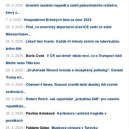
25. 3. 2025 /
Izraelští osadníci napadli a zatkli palestinského režiséra,
který z...
7. 3. 2025 /
Hospodaření Britských listů za únor 2025
25. 3. 2025 /
Poté, co americký deportační úřad ICE zatkl ve státě
Massachuset...
25. 3. 2025 /
Lékaři bez hranic: Každé tři minuty zemře na tuberkulózu
jedno dítě
25. 3. 2025 /
Boris Cvek
V ČR asi téměř nikdo neví, co o Trumpovi řekli
Mattis nebo Tillerson
25. 3. 2025 /
„Druhořadá filmová hvězda a neúspěšný politolog": Donald
Trump kri...
24. 3. 2025 /
Channel 4 News: Rusové zraniili další desítky lidí včetně
sedmnácti...
25. 3. 2025 /
Robert Reich: Jak uspořádat „prázdnou židli“ pro vašeho
republikán...
25. 3. 2025 /
Pavlína Antošová
Karikatura i antická tragédie v
povídkách
25. 3. 2025 /
Fabiano Golgo
Muskova cenzura v Turecku