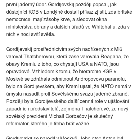
první jaderný úder. Gordijevskij později popsal, jak
důstojníci KGB v Londýně dostali příkaz zjistit, zda britské
nemocnice mají zásoby krve, a sledovat okna
ministerstva obrany a dalších úřadů ve Whitehallu, zda v
nich v noci svítí světla.
Gordijevskij prostřednictvím svých nadřízených z MI6
varoval Thatcherovou, která zase varovala Reagana, že
obavy Kremlu z toho, co chystají USA a NATO, jsou
opravdové. Vzhledem k tomu, že hierarchie KGB v
Moskvě se zdráhala odmítnout Andropovovu paranoiu,
bylo na Gordijevském, aby Kreml ujistil, že NATO nemá v
úmyslu nasadit proti Sovětskému svazu jaderné zbraně.
Později byla Gordijevského další cenná role v ujišťování
západních představitelů, zejména Thatcherové, že nový
sovětský prezident Michail Gorbačov je skutečný
reformátor, kterého je třeba brát vážně.
Gordijevskij se narodil v Moskvě. Jeho otec Anton byl