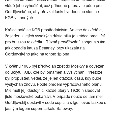
vládě jeho vyhoštění, což příhodně připravilo půdu pro
Gordijevského, aby převzal funkci vedoucího stanice
KGB v Londýně.
Krátce poté se KGB prostřednictvím Amese dozvěděla,
že jeden z jejích vysokých důstojníků je zrádce pracující
pro britskou rozvědku. Různá prověřování, spojená s tím,
jak dopadla kauza Bettaney, brzy ukázala na
Gordievského jako na tohoto špiona.
V květnu 1985 byl předvolán zpět do Moskvy a odvezen
do úkrytu KGB, kde byl omámen a vyslýchán. Přestože
byl propuštěn, věděl, že je jen otázkou času, kdy bude
vyslýchán znovu. Podle předem vypracovaného plánu
MI6 měli její důstojníci každé úterý v 19.30 h sledovat
jisté moskevské pekařství. V případě nouze se tam měl
Gordijevskij dostavit v šedé čepici a s igelitovou taškou s
jasným logem supermarketu Safeway.