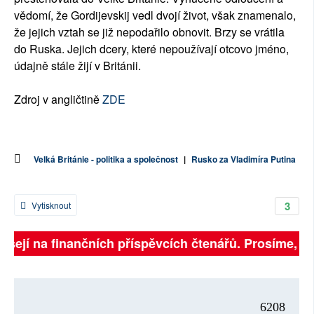
vědomí, že Gordijevskij vedl dvojí život, však znamenalo,
že jejich vztah se již nepodařilo obnovit. Brzy se vrátila
do Ruska. Jejich dcery, které nepoužívají otcovo jméno,
údajně stále žijí v Británii.
Zdroj v angličtině
ZDE
Velká Británie - politika a společnost
|
Rusko za Vladimíra Putina
3
Vytisknout
isejí na finančních příspěvcích čtenářů. Prosíme, přis
6208