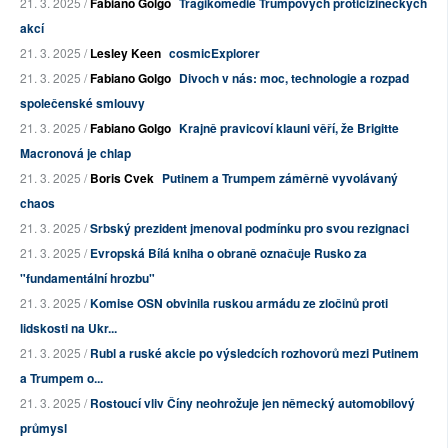
21. 3. 2025 /
Fabiano Golgo
Tragikomedie Trumpových proticizineckých
akcí
21. 3. 2025 /
Lesley Keen
cosmicExplorer
21. 3. 2025 /
Fabiano Golgo
Divoch v nás: moc, technologie a rozpad
společenské smlouvy
21. 3. 2025 /
Fabiano Golgo
Krajně pravicoví klauni věří, že Brigitte
Macronová je chlap
21. 3. 2025 /
Boris Cvek
Putinem a Trumpem záměrně vyvolávaný
chaos
21. 3. 2025 /
Srbský prezident jmenoval podmínku pro svou rezignaci
21. 3. 2025 /
Evropská Bílá kniha o obraně označuje Rusko za
"fundamentální hrozbu"
21. 3. 2025 /
Komise OSN obvinila ruskou armádu ze zločinů proti
lidskosti na Ukr...
21. 3. 2025 /
Rubl a ruské akcie po výsledcích rozhovorů mezi Putinem
a Trumpem o...
21. 3. 2025 /
Rostoucí vliv Číny neohrožuje jen německý automobilový
průmysl