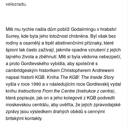
velezradu.
MI6 mu rychle našla dům poblíž Godalmingu v hrabství
Surrey, kde byla jeho totožnost chráněna. Byl však bez
rodiny a osamělý a trpěl abstinenčními příznaky, které
špioni tak často zažívají, jakmile opadne vzrušení z jejich
tajného života a zběhnutí. MI6 si byla vědoma nebezpečí,
a proto Gordievského vybídla, aby společně s
cambridgeským historikem Christopherem Andrewem
napsal historii KGB. Kniha
The KGB: The Inside Story
vyšla v roce 1990 a v následujícím roce Gordievskij vydal
knihu
Instructions From the Centre (Instrukce z centra)
,
která popisuje, jak on a jeho kolegové z KGB podvedli
moskevskou centrálu, aby uvěřila, že jejich zpravodajské
zprávy jsou výsledkem drahých obědů s cennými
britskými kontakty.