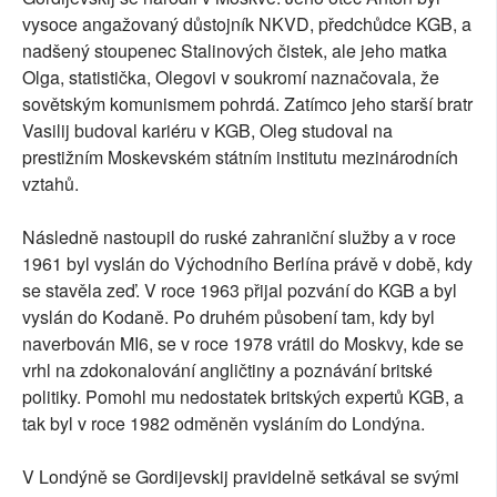
vysoce angažovaný důstojník NKVD, předchůdce KGB, a
nadšený stoupenec Stalinových čistek, ale jeho matka
Olga, statistička, Olegovi v soukromí naznačovala, že
sovětským komunismem pohrdá. Zatímco jeho starší bratr
Vasilij budoval kariéru v KGB, Oleg studoval na
prestižním Moskevském státním institutu mezinárodních
vztahů.
Následně nastoupil do ruské zahraniční služby a v roce
1961 byl vyslán do Východního Berlína právě v době, kdy
se stavěla zeď. V roce 1963 přijal pozvání do KGB a byl
vyslán do Kodaně. Po druhém působení tam, kdy byl
naverbován MI6, se v roce 1978 vrátil do Moskvy, kde se
vrhl na zdokonalování angličtiny a poznávání britské
politiky. Pomohl mu nedostatek britských expertů KGB, a
tak byl v roce 1982 odměněn vysláním do Londýna.
V Londýně se Gordijevskij pravidelně setkával se svými