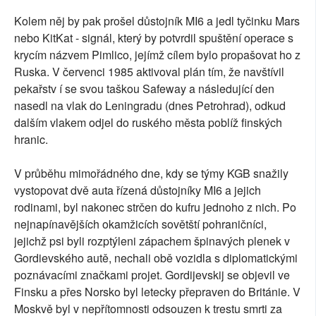
Kolem něj by pak prošel důstojník MI6 a jedl tyčinku Mars
nebo KitKat - signál, který by potvrdil spuštění operace s
krycím názvem Pimlico, jejímž cílem bylo propašovat ho z
Ruska. V červenci 1985 aktivoval plán tím, že navštívil
pekařstv í se svou taškou Safeway a následující den
nasedl na vlak do Leningradu (dnes Petrohrad), odkud
dalším vlakem odjel do ruského města poblíž finských
hranic.
V průběhu mimořádného dne, kdy se týmy KGB snažily
vystopovat dvě auta řízená důstojníky MI6 a jejich
rodinami, byl nakonec strčen do kufru jednoho z nich. Po
nejnapínavějších okamžicích sovětští pohraničníci,
jejichž psi byli rozptýleni zápachem špinavých plenek v
Gordievského autě, nechali obě vozidla s diplomatickými
poznávacími značkami projet. Gordijevskij se objevil ve
Finsku a přes Norsko byl letecky přepraven do Británie. V
Moskvě byl v nepřítomnosti odsouzen k trestu smrti za