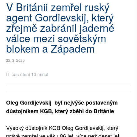
V Británii zemřel ruský
SOCIÁLNÍ SÍTĚ
agent Gordievskij, který
RUBRIKY
zřejmě zabránil jaderné
válce mezi sovětským
PLNÁ VERZE STRÁNEK
blokem a Západem
22. 3. 2025
čas čtení 10 minut
Oleg Gordijevskij byl nejvýše postaveným
důstojníkem KGB, který zběhl do Británie
Vysoký důstojník KGB Oleg Gordijevskij, který
právě zemřel ve věku 86 let, více než deset let