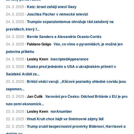
24. 3. 2025 /
Katz: Izrael zahájí anexi Gazy
24. 3. 2025 /
Joschka Fischer v německé televizi
24. 3. 2025 /
Trumpův expanzionismus ohrožuje řád založený na
pravidlech, který f...
24. 3. 2025 /
Bernie Sanders a Alexandria Ocasio-Cortéz
24. 3. 2025 /
Fabiano Golgo
Vše, co víme o pyramidách, je možná jen
polovina příběhu
24. 3. 2025 /
Lesley Keen
inscriptedAppearance
23. 3. 2025 /
Rusko před jednáním s USA o ukrajinském příměří v
Saúdské Arábii za...
23. 3. 2025 /
Britští vědci varují: „Klíčové poznatky ohledně covidu jsou
zapomen...
23. 3. 2025 /
Jan Čulík
Varování pro Česko: Odchod Británie z EU je pro
tuto zemi ekonomick...
23. 3. 2025 /
Lesley Keen
norAnumber
22. 3. 2025 /
Hnutí Kruh chce hájit ve Sněmovně zájmy lidí
22. 3. 2025 /
Trump zrušil bezpečnostní prověrky Bidenovi, Harrisové a
dalším sv...