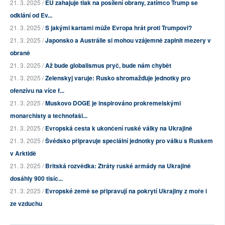
21. 3. 2025 /
EU zahajuje tlak na posílení obrany, zatímco Trump se
odklání od Ev...
21. 3. 2025 /
S jakými kartami může Evropa hrát proti Trumpovi?
21. 3. 2025 /
Japonsko a Austrálie si mohou vzájemně zaplnit mezery v
obraně
21. 3. 2025 /
Až bude globalismus pryč, bude nám chybět
21. 3. 2025 /
Zelenskyj varuje: Rusko shromažďuje jednotky pro
ofenzívu na více f...
21. 3. 2025 /
Muskovo DOGE je inspirováno prokremelskými
monarchisty a technofaši...
21. 3. 2025 /
Evropská cesta k ukončení ruské války na Ukrajině
21. 3. 2025 /
Švédsko připravuje speciální jednotky pro válku s Ruskem
v Arktidě
21. 3. 2025 /
Britská rozvědka: Ztráty ruské armády na Ukrajině
dosáhly 900 tisíc...
21. 3. 2025 /
Evropské země se připravují na pokrytí Ukrajiny z moře i
ze vzduchu