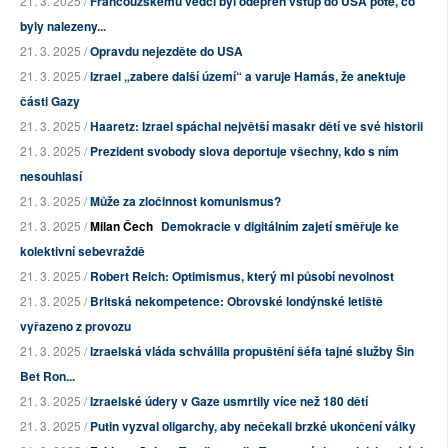
21. 3. 2025 /
Francouzskému vědci byl odepřen vstup do USA poté, co
byly nalezeny...
21. 3. 2025 /
Opravdu nejezděte do USA
21. 3. 2025 /
Izrael „zabere další území“ a varuje Hamás, že anektuje
části Gazy
21. 3. 2025 /
Haaretz: Izrael spáchal největší masakr dětí ve své historii
21. 3. 2025 /
Prezident svobody slova deportuje všechny, kdo s ním
nesouhlasí
21. 3. 2025 /
Může za zločinnost komunismus?
21. 3. 2025 /
Milan Čech
Demokracie v digitálním zajetí směřuje ke
kolektivní sebevraždě
21. 3. 2025 /
Robert Reich: Optimismus, který mi působí nevolnost
21. 3. 2025 /
Britská nekompetence: Obrovské londýnské letiště
vyřazeno z provozu
21. 3. 2025 /
Izraelská vláda schválila propuštění šéfa tajné služby Šin
Bet Ron...
21. 3. 2025 /
Izraelské údery v Gaze usmrtily více než 180 dětí
21. 3. 2025 /
Putin vyzval oligarchy, aby nečekali brzké ukončení války