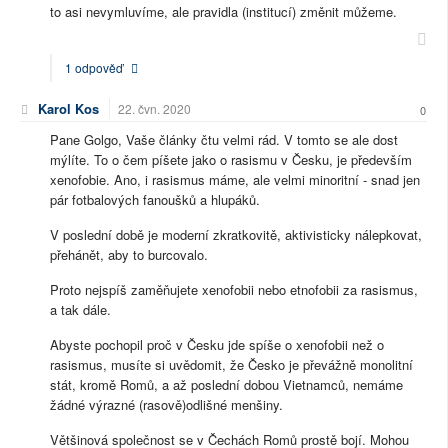
to asi nevymluvíme, ale pravidla (institucí) změnit můžeme.
1 odpověď
Karol Kos
22. čvn. 2020
0
Pane Golgo, Vaše články čtu velmi rád. V tomto se ale dost
mýlíte. To o čem píšete jako o rasismu v Česku, je především
xenofobie. Ano, i rasismus máme, ale velmi minoritní - snad jen
pár fotbalových fanoušků a hlupáků.
V poslední době je moderní zkratkovitě, aktivisticky nálepkovat,
přehánět, aby to burcovalo.
Proto nejspíš zaměňujete xenofobii nebo etnofobii za rasismus,
a tak dále.
Abyste pochopil proč v Česku jde spíše o xenofobii než o
rasismus, musíte si uvědomit, že Česko je převážně monolitní
stát, kromě Romů, a až poslední dobou Vietnamců, nemáme
žádné výrazné (rasově)odlišné menšiny.
Většinová společnost se v Čechách Romů prostě bojí. Mohou