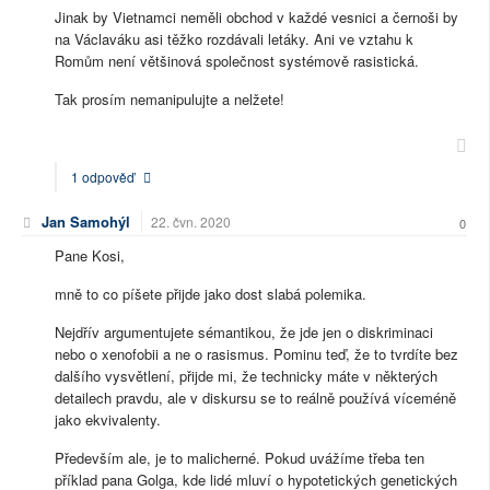
Jinak by Vietnamci neměli obchod v každé vesnici a černoši by
na Václaváku asi těžko rozdávali letáky. Ani ve vztahu k
Romům není většinová společnost systémově rasistická.
Tak prosím nemanipulujte a nelžete!
1 odpověď
Jan Samohýl
22. čvn. 2020
0
Pane Kosi,
mně to co píšete přijde jako dost slabá polemika.
Nejdřív argumentujete sémantikou, že jde jen o diskriminaci
nebo o xenofobii a ne o rasismus. Pominu teď, že to tvrdíte bez
dalšího vysvětlení, přijde mi, že technicky máte v některých
detailech pravdu, ale v diskursu se to reálně používá víceméně
jako ekvivalenty.
Především ale, je to malicherné. Pokud uvážíme třeba ten
příklad pana Golga, kde lidé mluví o hypotetických genetických