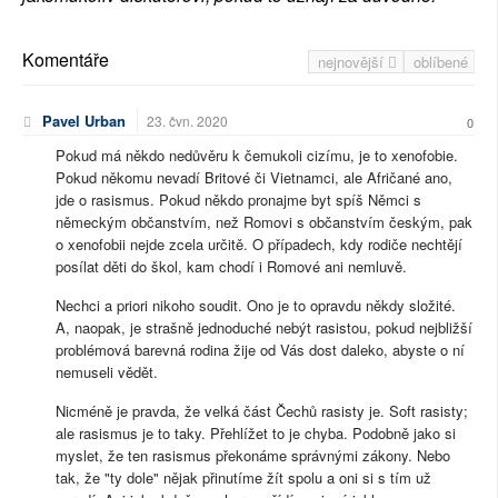
Komentáře
nejnovější
oblíbené
Pavel Urban
23. čvn. 2020
0
Pokud má někdo nedůvěru k čemukoli cizímu, je to xenofobie.
Pokud někomu nevadí Britové či Vietnamci, ale Afričané ano,
jde o rasismus. Pokud někdo pronajme byt spíš Němci s
německým občanstvím, než Romovi s občanstvím českým, pak
o xenofobii nejde zcela určitě. O případech, kdy rodiče nechtějí
posílat děti do škol, kam chodí i Romové ani nemluvě.
Nechci a priori nikoho soudit. Ono je to opravdu někdy složité.
A, naopak, je strašně jednoduché nebýt rasistou, pokud nejbližší
problémová barevná rodina žije od Vás dost daleko, abyste o ní
nemuseli vědět.
Nicméně je pravda, že velká část Čechů rasisty je. Soft rasisty;
ale rasismus je to taky. Přehlížet to je chyba. Podobně jako si
myslet, že ten rasismus překonáme správnými zákony. Nebo
tak, že "ty dole" nějak přinutíme žít spolu a oni si s tím už