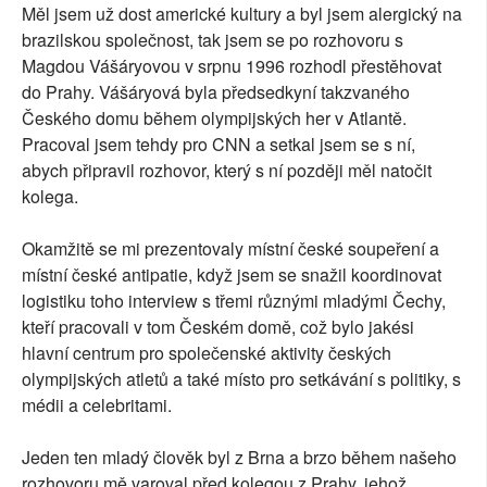
Měl jsem už dost americké kultury a byl jsem alergický na
brazilskou společnost, tak jsem se po rozhovoru s
Magdou Vášáryovou v srpnu 1996 rozhodl přestěhovat
do Prahy. Vášáryová byla předsedkyní takzvaného
Českého domu během olympijských her v Atlantě.
Pracoval jsem tehdy pro CNN a setkal jsem se s ní,
abych připravil rozhovor, který s ní později měl natočit
kolega.
Okamžitě se mi prezentovaly místní české soupeření a
místní české antipatie, když jsem se snažil koordinovat
logistiku toho interview s třemi různými mladými Čechy,
kteří pracovali v tom Českém domě, což bylo jakési
hlavní centrum pro společenské aktivity českých
olympijských atletů a také místo pro setkávání s politiky, s
médii a celebritami.
Jeden ten mladý člověk byl z Brna a brzo během našeho
rozhovoru mě varoval před kolegou z Prahy, jehož