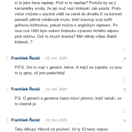
si to jeho žena nepřeje. Proč si to nepřeje? Protože by se jí
kamarádky smály, že její muž nosí klobouk! Jak prosté. Proto
večer můžete v sezóně vidět na cestě do divadla či na koncert
postarší pěkně voháknuté muže, kteří korunují svůj outfit
golfovou kšiltovkou, pokud možno s anglickým nápisem. Po
roce cca 1950 bylo nošení klobouku výrazem tichého odporu
proti režimu. Což to zkusit dneska? Měl někdy vůbec Babiš
klobouk..?
František Řezáč
22. čvn. 2020
0
P.P.S. Oni to mají v genech, řekne. A když se zeptáte, co jsou
to ty geny, už jste podezřelej!
František Řezáč
22. čvn. 2020
0
P.S. O genech a genetice často mluví pitomci, kteří netuší, co
to vlastně je.
František Řezáč
22. čvn. 2020
0
Taky děkuju! Hlavně za poučení, že ty IQ testy nejsou