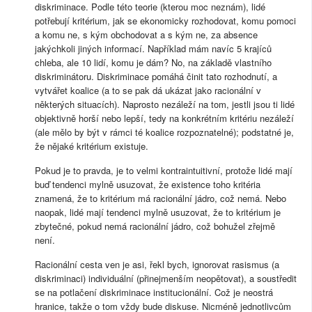
diskriminace. Podle této teorie (kterou moc neznám), lidé
potřebují kritérium, jak se ekonomicky rozhodovat, komu pomoci
a komu ne, s kým obchodovat a s kým ne, za absence
jakýchkoli jiných informací. Například mám navíc 5 krajíců
chleba, ale 10 lidí, komu je dám? No, na základě vlastního
diskriminátoru. Diskriminace pomáhá činit tato rozhodnutí, a
vytvářet koalice (a to se pak dá ukázat jako racionální v
některých situacích). Naprosto nezáleží na tom, jestli jsou ti lidé
objektivně horší nebo lepší, tedy na konkrétním kritériu nezáleží
(ale mělo by být v rámci té koalice rozpoznatelné); podstatné je,
že nějaké kritérium existuje.
Pokud je to pravda, je to velmi kontraintuitivní, protože lidé mají
buď tendenci mylně usuzovat, že existence toho kritéria
znamená, že to kritérium má racionální jádro, což nemá. Nebo
naopak, lidé mají tendenci mylně usuzovat, že to kritérium je
zbytečné, pokud nemá racionální jádro, což bohužel zřejmě
není.
Racionální cesta ven je asi, řekl bych, ignorovat rasismus (a
diskriminaci) individuální (přinejmenším neopětovat), a soustředit
se na potlačení diskriminace institucionální. Což je neostrá
hranice, takže o tom vždy bude diskuse. Nicméně jednotlivcům