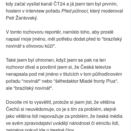
kdy začal vysílat kanál ČT24 a já jsem tam byl prvním,
hostem v interview pořadu
Před půlnocí,
který moderoval
Petr Žantovský.
V tomto rozhovoru reportér, namísto toho, aby prostě
napsal moje jméno, měl potřebu dodat před to "brazilský
novinář s olivovou kůží".
Také jsem byl ohromen, když jsem se pak na ten
rozhovor díval a povšiml jsem si, že Česká televize
nenapsala pod mé jméno v titulcích v tom půlhodinovém
pořadu "novinář" nebo "šéfredaktor Mladé fronty Plus",
ale "brazilský novinář".
Dovolte mi to vysvětlit, protože si jsem jist, že většina
Čechů si neuvědomuje, co je s tím za problém, stejně
jako většina lidí nepovažuje za problém, že česká média
ve svém zpravodajství uvádějí národnost či etnicitu lidí,
zejména pokud jde o trestné činy.