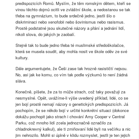
predispozicích Romů. Myslím, že těm romským dětem, kteří se
vinou těchto dojmů ocitli ve zvláštní škole, a nedostanou se tak
třeba na gymnázium, to bude srdečně jedno, jestli šlo o
diskriminaci nebo xenofobii nebo šovinismus nebo rasismus.
Prostě podstatné jsou skutečné názory a přání a jednání lidí,
nikoli slova, do jakých je zaobalí.
Stejně tak to bude jedno třeba té muslimské středoškolačce,
která se musela soudit, aby mohla nosit ve škole oděv ze své
kultury.
Dále argumentujete, že Češi zase tak hrozně rasističtí nejsou.
No, asi jak ke komu, co vím tak podle výzkumů to není žádná
sláva.
Konečně, píšete, že za to může strach, což taky považuji za
nesmyslné. Opět, uvážíme-li výše uvedený příklad, lidé, co se
jen bojí prostě nemají názory o genetických predispozicích. Já
pochopím, že se někdo bojí v určité konkrétní situaci (dokonce
dokážu pochopit jako strach i chování Amy Cooper v Central
Parku, což mnoho lidí zcela jednoznačně označilo za
chladnokrevný kalkul), ale ti zmiňovaní lidé byli na večírku a nic
jim nehrozilo. Mohli si úplně v klidu rozmyslet, jestli je ten jejich