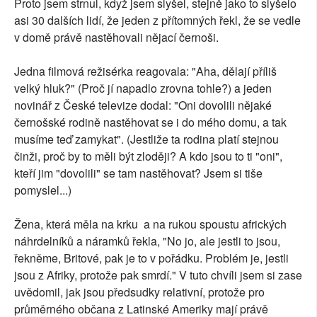
Proto jsem strnul, když jsem slyšel, stejně jako to slyšelo
asi 30 dalších lidí, že jeden z přítomných řekl, že se vedle
v domě právě nastěhovali nějací černoši.
Jedna filmová režisérka reagovala: "Aha, dělají příliš
velký hluk?" (Proč jí napadlo zrovna tohle?) a jeden
novinář z České televize dodal: "Oni dovolili nějaké
černošské rodině nastěhovat se i do mého domu, a tak
musíme teď zamykat". (Jestliže ta rodina platí stejnou
činži, proč by to měli být zloději? A kdo jsou to ti "oni",
kteří jim "dovolili" se tam nastěhovat? Jsem si tiše
pomyslel...)
Žena, která měla na krku a na rukou spoustu afrických
náhrdelníků a náramků řekla, "No jo, ale jestli to jsou,
řekněme, Britové, pak je to v pořádku. Problém je, jestli
jsou z Afriky, protože pak smrdí." V tuto chvíli jsem si zase
uvědomil, jak jsou předsudky relativní, protože pro
průměrného občana z Latinské Ameriky mají právě