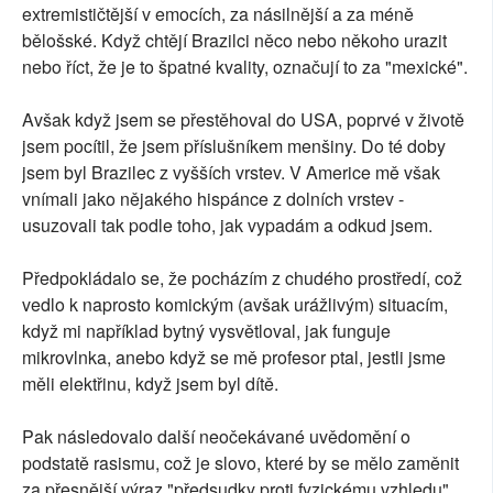
extremističtější v emocích, za násilnější a za méně
bělošské. Když chtějí Brazilci něco nebo někoho urazit
nebo říct, že je to špatné kvality, označují to za "mexické".
Avšak když jsem se přestěhoval do USA, poprvé v životě
jsem pocítil, že jsem příslušníkem menšiny. Do té doby
jsem byl Brazilec z vyšších vrstev. V Americe mě však
vnímali jako nějakého hispánce z dolních vrstev -
usuzovali tak podle toho, jak vypadám a odkud jsem.
Předpokládalo se, že pocházím z chudého prostředí, což
vedlo k naprosto komickým (avšak urážlivým) situacím,
když mi například bytný vysvětloval, jak funguje
mikrovlnka, anebo když se mě profesor ptal, jestli jsme
měli elektřinu, když jsem byl dítě.
Pak následovalo další neočekávané uvědomění o
podstatě rasismu, což je slovo, které by se mělo zaměnit
za přesnější výraz "předsudky proti fyzickému vzhledu".