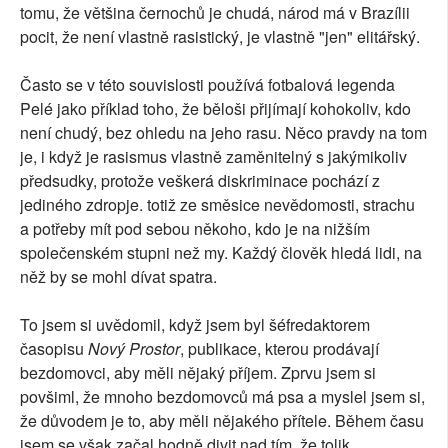
tomu, že většina černochů je chudá, národ má v Brazílii
pocit, že není vlastně rasistický, je vlastně "jen" elitářský.
Často se v této souvislosti používá fotbalová legenda
Pelé jako příklad toho, že běloši přijímají kohokoliv, kdo
není chudý, bez ohledu na jeho rasu. Něco pravdy na tom
je, i když je rasismus vlastně zaměnitelný s jakýmikoliv
předsudky, protože veškerá diskriminace pochází z
jediného zdropje. totiž ze směsice nevědomosti, strachu
a potřeby mít pod sebou někoho, kdo je na nižším
společenském stupni než my. Každý člověk hledá lidi, na
něž by se mohl dívat spatra.
To jsem si uvědomil, když jsem byl šéfredaktorem
časopisu
Nový Prostor
, publikace, kterou prodávají
bezdomovci, aby měli nějaký příjem. Zprvu jsem si
povšiml, že mnoho bezdomovců má psa a myslel jsem si,
že důvodem je to, aby měli nějakého přítele. Během času
jsem se však začal hodně divit nad tím, že tolik