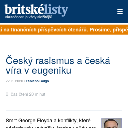
 na finančních příspěvcích čtenářů. Prosíme, přispějte
PŘIHLÁSIT
AKTUÁLNÍ VYDÁNÍ
ARCHIV
Český rasismus a česká
víra v eugeniku
ROZHOVORY
22. 6. 2020 /
Fabiano Golgo
TÉMATA
čas čtení 20 minut
NEJČTENĚJŠÍ ZA 7 DNÍ
AUTOŘI
Smrt George Floyda a konflikty, které
PŘÍSPĚVKY NA PROVOZ
následovaly, vytvořily úrodnou půdu pro