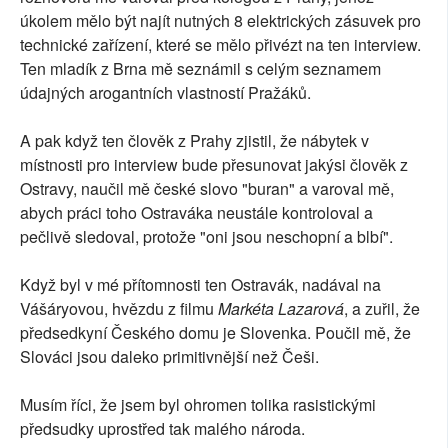
úkolem mělo být najít nutných 8 elektrických zásuvek pro
technické zařízení, které se mělo přivézt na ten interview.
Ten mladík z Brna mě seznámil s celým seznamem
údajných arogantních vlastností Pražáků.
A pak když ten člověk z Prahy zjistil, že nábytek v
místnosti pro interview bude přesunovat jakýsi člověk z
Ostravy, naučil mě české slovo "buran" a varoval mě,
abych práci toho Ostraváka neustále kontroloval a
pečlivě sledoval, protože "oni jsou neschopní a blbí".
Když byl v mé přítomnosti ten Ostravák, nadával na
Vášáryovou, hvězdu z filmu
Markéta Lazarová
, a zuřil, že
předsedkyní Českého domu je Slovenka. Poučil mě, že
Slováci jsou daleko primitivnější než Češi.
Musím říci, že jsem byl ohromen tolika rasistickými
předsudky uprostřed tak malého národa.