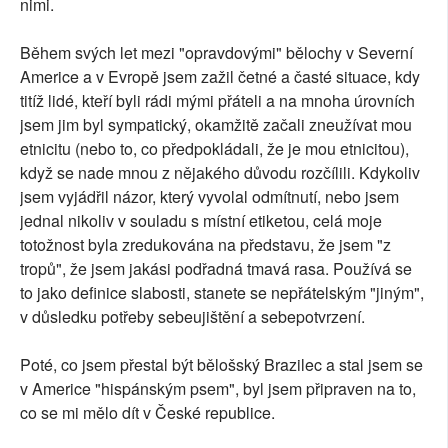
nimi.
Během svých let mezi "opravdovými" bělochy v Severní
Americe a v Evropě jsem zažil četné a časté situace, kdy
titíž lidé, kteří byli rádi mými přáteli a na mnoha úrovních
jsem jim byl sympatický, okamžitě začali zneužívat mou
etnicitu (nebo to, co předpokládali, že je mou etnicitou),
když se nade mnou z nějakého důvodu rozčílili. Kdykoliv
jsem vyjádřil názor, který vyvolal odmítnutí, nebo jsem
jednal nikoliv v souladu s místní etiketou, celá moje
totožnost byla zredukována na představu, že jsem "z
tropů", že jsem jakási podřadná tmavá rasa. Používá se
to jako definice slabosti, stanete se nepřátelským "jiným",
v důsledku potřeby sebeujištění a sebepotvrzení.
Poté, co jsem přestal být bělošský Brazilec a stal jsem se
v Americe "hispánským psem", byl jsem připraven na to,
co se mi mělo dít v České republice.