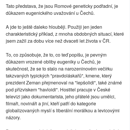
Tato představa, že jsou Romové geneticky podřadní, je
důkazem eugenického uvažování u Čechů.
A jde to ještě daleko hlouběji. Použiji jen jeden
charakteristický příklad, z mnoha obdobných situací, které
jsem zažil za dobu více než dvaceti let života v ČR.
To, co způsobuje, že to, co teď popíšu, je pevným
důkazem vrozené obliby eugeniky u Čechů, je
skutečnost, že se to stalo na narozeninovém večírku
takzvaných typických "pravdoláskařů", kmene, který
prezident Zeman přejmenoval na "lepšolidi", také známé
pod přízviskem "havloidi". Hostitel pracuje v České
televizi jako dokumentarista, jeho přátelé jsou umělci,
filmaři, novináři a jiní, kteří patří do kategorie
globalizovaných myslí s liberální morálkou a levicovými
názory.