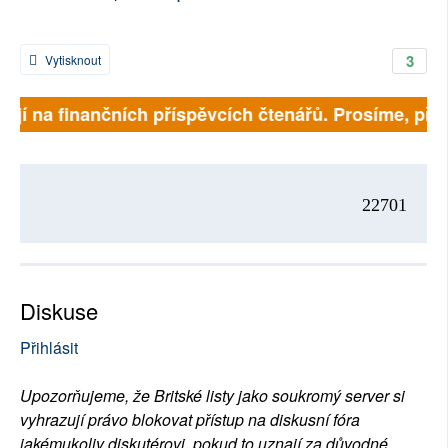
3
Vytisknout
jí na finančních příspěvcích čtenářů. Prosíme, přispěj
22701
Diskuse
Přihlásit
Upozorňujeme, že Britské listy jako soukromý server si
vyhrazují právo blokovat přístup na diskusní fóra
jakémukoliv diskutérovi, pokud to uznají za důvodné.