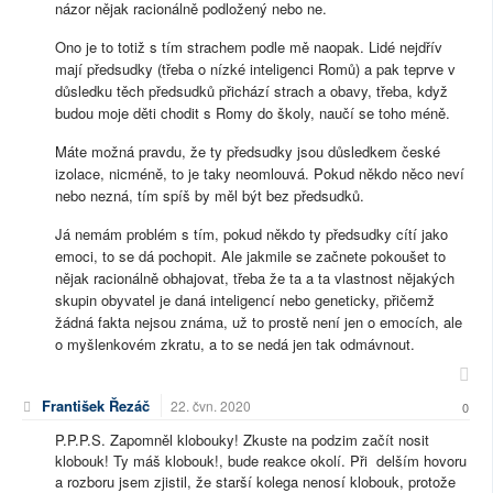
názor nějak racionálně podložený nebo ne.
Ono je to totiž s tím strachem podle mě naopak. Lidé nejdřív
mají předsudky (třeba o nízké inteligenci Romů) a pak teprve v
důsledku těch předsudků přichází strach a obavy, třeba, když
budou moje děti chodit s Romy do školy, naučí se toho méně.
Máte možná pravdu, že ty předsudky jsou důsledkem české
izolace, nicméně, to je taky neomlouvá. Pokud někdo něco neví
nebo nezná, tím spíš by měl být bez předsudků.
Já nemám problém s tím, pokud někdo ty předsudky cítí jako
emoci, to se dá pochopit. Ale jakmile se začnete pokoušet to
nějak racionálně obhajovat, třeba že ta a ta vlastnost nějakých
skupin obyvatel je daná inteligencí nebo geneticky, přičemž
žádná fakta nejsou známa, už to prostě není jen o emocích, ale
o myšlenkovém zkratu, a to se nedá jen tak odmávnout.
František Řezáč
22. čvn. 2020
0
P.P.P.S. Zapomněl klobouky! Zkuste na podzim začít nosit
klobouk! Ty máš klobouk!, bude reakce okolí. Při delším hovoru
a rozboru jsem zjistil, že starší kolega nenosí klobouk, protože