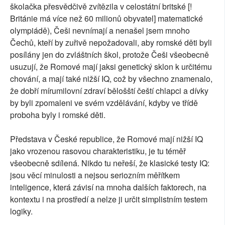
školačka přesvědčivě zvítězila v celostátní britské [!
Británie má více než 60 milionů obyvatel] matematické
olympiádě), Češi nevnímají a nenašel jsem mnoho
Čechů, kteří by zuřivě nepožadovali, aby romské děti byli
posílány jen do zvláštních škol, protože Češi všeobecně
usuzují, že Romové mají jaksi genetický sklon k určitému
chování, a mají také nižší IQ, což by všechno znamenalo,
že dobří mírumilovní zdraví bělošští čeští chlapci a dívky
by byli zpomaleni ve svém vzdělávání, kdyby ve třídě
proboha byly i romské děti.
Představa v České republice, že Romové mají nižší IQ
jako vrozenou rasovou charakteristiku, je tu téměř
všeobecně sdílená. Nikdo tu neřeší, že klasické testy IQ:
jsou věcí minulosti a nejsou seriozním měřítkem
inteligence, která závisí na mnoha dalších faktorech, na
kontextu i na prostředí a nelze ji určit simplistním testem
logiky.