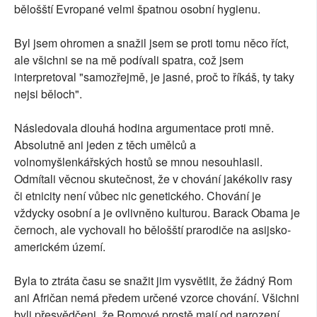
bělošští Evropané velmi špatnou osobní hygienu.
Byl jsem ohromen a snažil jsem se proti tomu něco říct,
ale všichni se na mě podívali spatra, což jsem
interpretoval "samozřejmě, je jasné, proč to říkáš, ty taky
nejsi běloch".
Následovala dlouhá hodina argumentace proti mně.
Absolutně ani jeden z těch umělců a
volnomyšlenkářských hostů se mnou nesouhlasil.
Odmítali věcnou skutečnost, že v chování jakékoliv rasy
či etnicity není vůbec nic genetického. Chování je
vždycky osobní a je ovlivněno kulturou. Barack Obama je
černoch, ale vychovali ho bělošští prarodiče na asijsko-
americkém území.
Byla to ztráta času se snažit jim vysvětlit, že žádný Rom
ani Afričan nemá předem určené vzorce chování. Všichni
byli přesvědčeni, že Romové prostě mají od narození