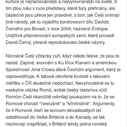
kultura je nejracionálnější a nejvyrovnanější na světě. S
tím jdou ruku v ruce představy, které byly přehnány, ale
částečně jsou přece jen pravdivé, o tom, jak Češi vnímají
jiné národy, jak to vyjádřilo kontroverzní dílo Davida
Černého pro Brusel, v roce 2009, nazvané
Entropa
.
Urážlivé přejmenování evropských zemí, které provedl
David Černý, přesně reprodukovalo české názory.
Nicméně Češi vždycky zuří, když někdo řekne, že jsou to
rasisti. Zaprvé, srovnání s Ku Klux Klanem a americkou
Společností Jima Crowa dává Čechům argument, který je
ospravedlňuje. K takové otevřené krutosti v takovém
měřítku v ČR skutečně nedochází. Nevyhnutelně se tu
naskytne otázka Romů, avšak český rasismus vůči
Romům Češi okamžitě odmítají poukazem na to, že se
Romové chovali "neslušně" a "kriminálně". Argumenty,
že ti Romové, kteří se koncem devadesátých let
odstěhovalI do Velké Británie a do Kanady, se tak
nechovají (například, v Británii tehdy jedna romská