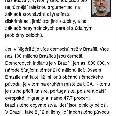
nejrůznější falešnou argumentaci na
SOCIÁLNÍ SÍTĚ
základě srovnávání s týráním a
RUBRIKY
diskriminaci, jimiž trpí jiné skupiny, a na
základě nesymetrických paralel s údajnými
PLNÁ VERZE STRÁNEK
problémy bělochů.
Jen v Nigérii žije více černochů než v Brazílii. Více
než 100 milionů Brazílců jsou černoši.
Domorodých indiánů je v Brazílii jen asi 800 000, v
národě čítajícím téměř 210 milionů lidí. Ovšem
Brazílie má také 12 milionů občanů německého
původu, je v tom na druhém místě za USA. K tomu
je nutno přičít italské, portugalské, polské a další
evropské imigranty a máme 47,7 procent
brazilského obyvatelstva, kteří jsou etnicky běloši.
V Brazílii také žijí 2 miliony lidí japonského původu.