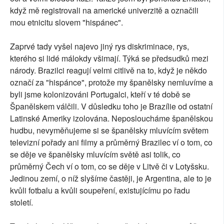
když mě registrovali na americké univerzitě a označili
mou etnicitu slovem "hispánec".
Zaprvé tady vyšel najevo jiný rys diskriminace, rys,
kterého si lidé málokdy všimají. Týká se předsudků mezi
národy. Brazilci reagují velmi citlivě na to, když je někdo
označí za "hispánce", protože my španělsky nemluvíme a
byli jsme kolonizováni Portugalci, kteří v té době se
Španělskem válčili. V důsledku toho je Brazílie od ostatní
Latinské Ameriky izolována. Neposloucháme španělskou
hudbu, nevyměňujeme si se španělsky mluvícím světem
televizní pořady ani filmy a průměrný Brazilec ví o tom, co
se děje ve španělsky mluvícím světě asi tolik, co
průměrný Čech ví o tom, co se děje v Litvě či v Lotyšsku.
Jedinou zemí, o níž slyšíme častěji, je Argentina, ale to je
kvůli fotbalu a kvůli soupeření, existujícímu po řadu
století.