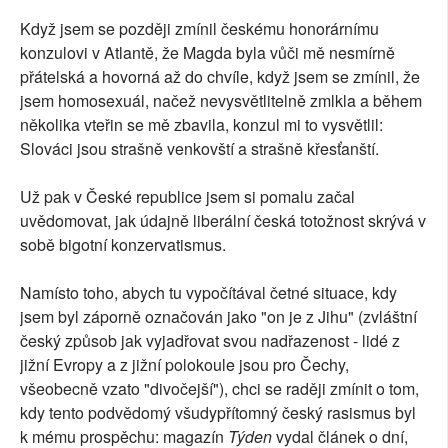
Když jsem se později zmínil českému honorárnímu
konzulovi v Atlantě, že Magda byla vůči mě nesmírně
přátelská a hovorná až do chvíle, když jsem se zmínil, že
jsem homosexuál, načež nevysvětlitelně zmlkla a během
několika vteřin se mě zbavila, konzul mi to vysvětlil:
Slováci jsou strašně venkovští a strašně křesťanští.
Už pak v České republice jsem si pomalu začal
uvědomovat, jak údajně liberální česká totožnost skrývá v
sobě bigotní konzervatismus.
Namísto toho, abych tu vypočítával četné situace, kdy
jsem byl záporně označován jako "on je z Jihu" (zvláštní
český způsob jak vyjadřovat svou nadřazenost - lidé z
jižní Evropy a z jižní polokoule jsou pro Čechy,
všeobecně vzato "divočejší"), chci se raději zmínit o tom,
kdy tento podvědomý všudypřítomný český rasismus byl
k mému prospěchu: magazín
Týden
vydal článek o dní,