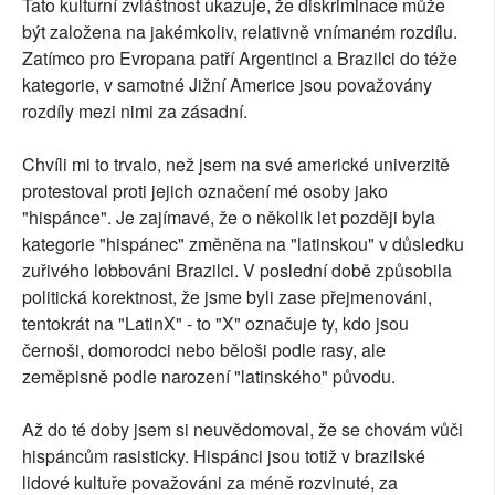
Tato kulturní zvláštnost ukazuje, že diskriminace může
být založena na jakémkoliv, relativně vnímaném rozdílu.
Zatímco pro Evropana patří Argentinci a Brazilci do téže
kategorie, v samotné Jižní Americe jsou považovány
rozdíly mezi nimi za zásadní.
Chvíli mi to trvalo, než jsem na své americké univerzitě
protestoval proti jejich označení mé osoby jako
"hispánce". Je zajímavé, že o několik let později byla
kategorie "hispánec" změněna na "latinskou" v důsledku
zuřivého lobbováni Brazilci. V poslední době způsobila
politická korektnost, že jsme byli zase přejmenováni,
tentokrát na "LatinX" - to "X" označuje ty, kdo jsou
černoši, domorodci nebo běloši podle rasy, ale
zeměpisně podle narození "latinského" původu.
Až do té doby jsem si neuvědomoval, že se chovám vůči
hispáncům rasisticky. Hispánci jsou totiž v brazilské
lidové kultuře považováni za méně rozvinuté, za