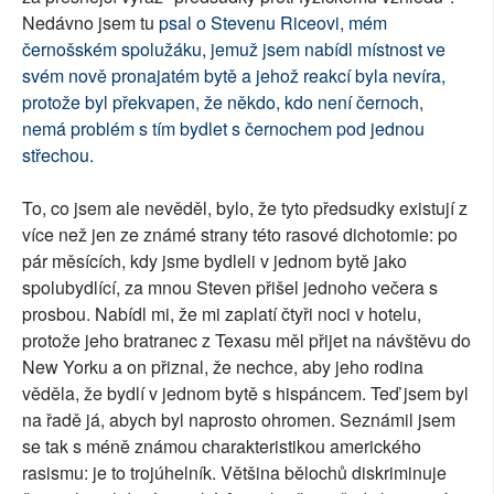
Nedávno jsem tu
psal o Stevenu Riceovi, mém
černošském spolužáku, jemuž jsem nabídl místnost ve
svém nově pronajatém bytě a jehož reakcí byla nevíra,
protože byl překvapen, že někdo, kdo není černoch,
nemá problém s tím bydlet s černochem pod jednou
střechou.
To, co jsem ale nevěděl, bylo, že tyto předsudky existují z
více než jen ze známé strany této rasové dichotomie: po
pár měsících, kdy jsme bydleli v jednom bytě jako
spolubydlící, za mnou Steven přišel jednoho večera s
prosbou. Nabídl mi, že mi zaplatí čtyři noci v hotelu,
protože jeho bratranec z Texasu měl přijet na návštěvu do
New Yorku a on přiznal, že nechce, aby jeho rodina
věděla, že bydlí v jednom bytě s hispáncem. Teď jsem byl
na řadě já, abych byl naprosto ohromen. Seznámil jsem
se tak s méně známou charakteristikou amerického
rasismu: je to trojúhelník. Většina bělochů diskriminuje