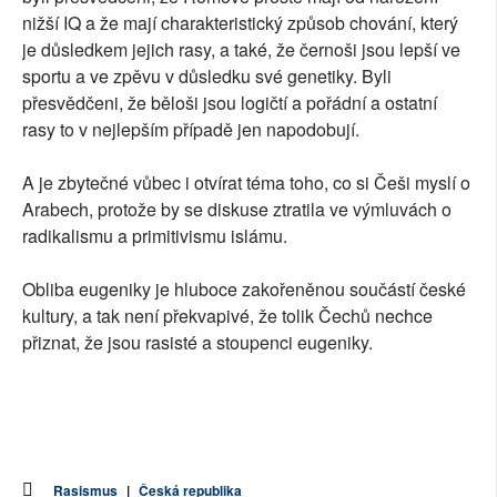
nižší IQ a že mají charakteristický způsob chování, který
je důsledkem jejich rasy, a také, že černoši jsou lepší ve
sportu a ve zpěvu v důsledku své genetiky. Byli
přesvědčeni, že běloši jsou logičtí a pořádní a ostatní
rasy to v nejlepším případě jen napodobují.
A je zbytečné vůbec i otvírat téma toho, co si Češi myslí o
Arabech, protože by se diskuse ztratila ve výmluvách o
radikalismu a primitivismu islámu.
Obliba eugeniky je hluboce zakořeněnou součástí české
kultury, a tak není překvapivé, že tolik Čechů nechce
přiznat, že jsou rasisté a stoupenci eugeniky.
Rasismus
|
Česká republika