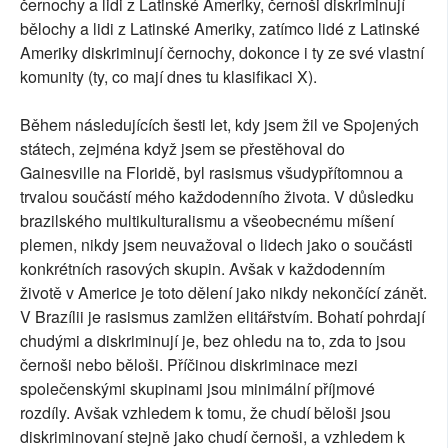
černochy a lidi z Latinské Ameriky, černoši diskriminují
bělochy a lidi z Latinské Ameriky, zatímco lidé z Latinské
Ameriky diskriminují černochy, dokonce i ty ze své vlastní
komunity (ty, co mají dnes tu klasifikaci X).
Během následujících šesti let, kdy jsem žil ve Spojených
státech, zejména když jsem se přestěhoval do
Gainesville na Floridě, byl rasismus všudypřítomnou a
trvalou součástí mého každodenního života. V důsledku
brazilského multikulturalismu a všeobecnému míšení
plemen, nikdy jsem neuvažoval o lidech jako o součásti
konkrétních rasových skupin. Avšak v každodenním
životě v Americe je toto dělení jako nikdy nekončící zánět.
V Brazílii je rasismus zamlžen elitářstvím. Bohatí pohrdají
chudými a diskriminují je, bez ohledu na to, zda to jsou
černoši nebo běloši. Příčinou diskriminace mezi
společenskými skupinami jsou minimální příjmové
rozdíly. Avšak vzhledem k tomu, že chudí běloši jsou
diskriminovaní stejně jako chudí černoši, a vzhledem k