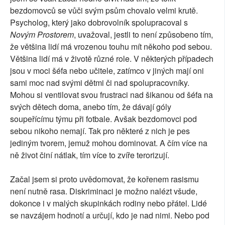
bezdomovců se vůči svým psům chovalo velmi krutě.
Psycholog, který jako dobrovolník spolupracoval s
Novým Prostorem
, uvažoval, jestli to není způsobeno tím,
že většina lidí má vrozenou touhu mít někoho pod sebou.
Většina lidí má v životě různé role. V některých případech
jsou v moci šéfa nebo učitele, zatímco v jiných mají oni
sami moc nad svými dětmi či nad spolupracovníky.
Mohou si ventilovat svou frustraci nad šikanou od šéfa na
svých dětech doma, anebo tím, že dávají góly
soupeřícímu týmu při fotbale. Avšak bezdomovci pod
sebou nikoho nemají. Tak pro některé z nich je pes
jediným tvorem, jemuž mohou dominovat. A čím více na
ně život činí nátlak, tím více to zvíře terorizují.
Začal jsem si proto uvědomovat, že kořenem rasismu
není nutně rasa. Diskriminaci je možno nalézt všude,
dokonce i v malých skupinkách rodiny nebo přátel. Lidé
se navzájem hodnotí a určují, kdo je nad nimi. Nebo pod