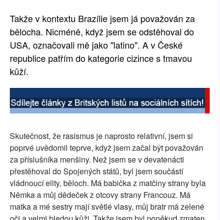
Takže v kontextu Brazílie jsem já považován za
bělocha. Nicméně, když jsem se odstěhoval do
USA, označovali mě jako "latino". A v České
republice patřím do kategorie cizince s tmavou
kůží.
Skutečnost, že rasismus je naprosto relativní, jsem si
poprvé uvědomil teprve, když jsem začal být považován
za příslušníka menšiny. Než jsem se v devatenácti
přestěhoval do Spojených států, byl jsem součástí
vládnoucí elity, běloch. Má babička z matčiny strany byla
Němka a můj dědeček z otcovy strany Francouz. Má
matka a mé sestry mají světlé vlasy, můj bratr má zelené
oči a velmi bledou kůži. Takže jsem byl poněkud zmaten,