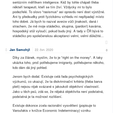
seriózním měřítkem inteligence. Kéž by tohle chápali třeba
někteří terapeuti, kteří se tím živí. Vždycky mi to bylo
podezřelé. To slovo "rasismus" asi opravdu není dost výstižné.
Ani ty předsudky proti fyzickému vzhledu mi nepřipadají místo
toho dobré. Já bych to nazval averze vůči jinakosti, daná i
strachem, že mě moje stádečko, skupina, (pardon!) kavárna,
hospodský stůl vyloučí, pokud budu jiný. A tady v ČR bývá to
stádečko pro společenskou akceptanci velmi, velmi důležité...
Jan Samohýl
22. čvn. 2020
0
Díky za článek, myslím, že to je "right on the money". A taky
ukázka toho, proč potřebujeme imigranty, potřebujeme někoho,
kdo dám dá jiný pohled.
Jenom bych dodal. Existuje celá řada psychologických
výzkumů, co ukazují, že ta diskriminační kritéria (třeba barva
pleti) nejsou nijak svázané s jakoukoli objektivní vlastností.
Jako u těch psů, zdá se, že nějaká objektivita není podstatná,
podstatná je ta možnost rozlišení.
Existuje dokonce zcela racionální vysvětlení (popisuje to
Varoufakis v knížce Economic Indeterminacy) vzniku