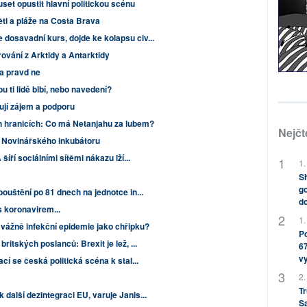
et opustit hlavní politickou scénu
ti a pláže na Costa Brava
dosavadní kurs, dojde ke kolapsu civ...
ování z Arktidy a Antarktidy
ita pravd ne
u ti lidé blbí, nebo navedení?
bují zájem a podporu
h hranicích: Co má Netanjahu za lubem?
Nejčt
 Novinářského inkubátoru
šíří sociálními sítěmi nákazu lží...
1.
Sh
go
pouštění po 81 dnech na jednotce in...
do
s koronavirem...
1.
vážně infekční epidemie jako chřipku?
Po
ritských poslanců: Brexit je lež, ...
67
v
cí se česká politická scéna k stal...
2.
Tr
další dezintegraci EU, varuje Janis...
S