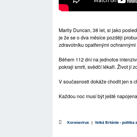
Marily Duncan, 38 let, si jako posled
je že se o dva měsíce později probu
zdravotníku opatřenými ochrannými 
Během 112 dní na jednotce intenziv
pokraji smrti, svědčí lékaři. Život jí
V současnosti dokáže chodit jen s c
Každou noc musí být ještě napojena
Koronavirus
|
Velká Británie - politika