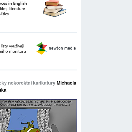
icky nekorektní karikatury
Michaela
áka