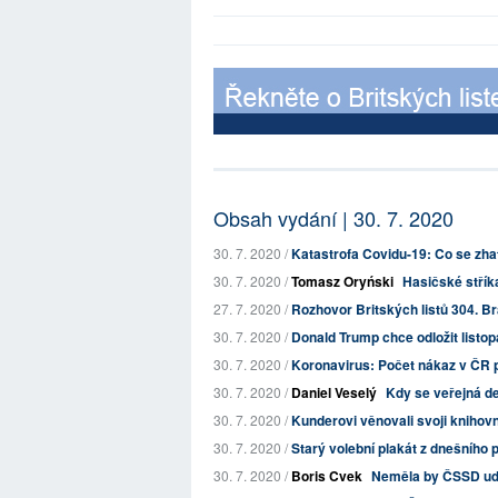
Obsah vydání | 30. 7. 2020
30. 7. 2020 /
Katastrofa Covidu-19: Co se zhatil
30. 7. 2020 /
Tomasz Oryński
Hasičské stříka
27. 7. 2020 /
Rozhovor Britských listů 304. B
30. 7. 2020 /
Donald Trump chce odložit listop
30. 7. 2020 /
Koronavirus: Počet nákaz v ČR p
30. 7. 2020 /
Daniel Veselý
Kdy se veřejná d
30. 7. 2020 /
Kunderovi věnovali svoji knihov
30. 7. 2020 /
Starý volební plakát z dnešního 
30. 7. 2020 /
Boris Cvek
Neměla by ČSSD udě