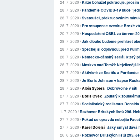
24. 7. 2020 /
Krize bohužel pokračuje, prosím 
28. 7. 2020 /
Pandemie COVIDU-19 bude "jedna 
28. 7. 2020 /
Svatoušci, překrucováním minulo
28. 7. 2020 /
Pro stoupence czexitu: Brexit vá
20. 7. 2020 /
Hospodaření OSBL za červen 2
28. 7. 2020 /
Jak dlouho budeme přehlížet obě
28. 7. 2020 /
Spěchej si odplivnout před Pullm
28. 7. 2020 /
Německo-dánský seriál, který 
28. 7. 2020 /
Moskva nad Temží: Nejvlivnější br
28. 7. 2020 /
Aktivisté ze Seattlu a Portlandu:
28. 7. 2020 /
Je Boris Johnson v kapse Rusk
28. 7. 2020 /
Albín Sybera
Dobrovolně v síti
27. 7. 2020 /
Boris Cvek
Zoufalý k zoufalému
27. 7. 2020 /
Socialistický realismus Donald
1. 7. 2020 /
Rozhovor Britských listů 296. Ne
27. 7. 2020 /
Pokud se opravdu nebojíte Face
27. 7. 2020 /
Karel Dolejší
Jaký smysl dává há
26. 6. 2020 /
Rozhovor Britských listů 295. J