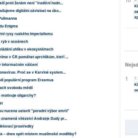
lí proti ženám není "tradiční hodn...
Kl
ilujeme digitální závislost na úko...
za
s
 Pullmanna
ódu Enigma
átní rysy ruského imperialismu
y ryb v oceánech
kládání uhlíku v ekosystémech
míme v ČR pomáhat uprchlíkům, kteří ...
Nejsd
v informačním válčení
onavirus: Proč se v Karviné system...
7.
odí populární program Erasmus
Kl
lačit svobodu médií
od
 motivuje oligarchy?
st
u nucena ustavit "poradní výbor smrti"
 znamená vítězství Andrzeje Dudy pr...
ělovací prostředky
ia – dnes opět místem muslimské modlitby?