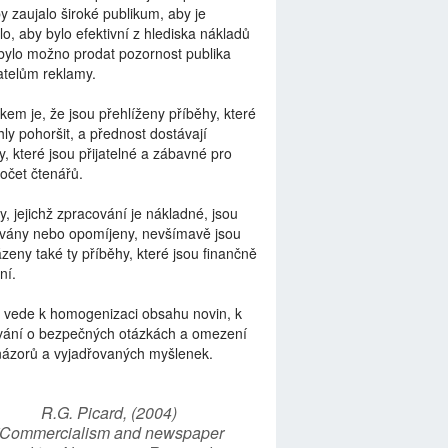
by zaujalo široké publikum, aby je
lo, aby bylo efektivní z hlediska nákladů
bylo možno prodat pozornost publika
telům reklamy.
kem je, že jsou přehlíženy příběhy, které
ly pohoršit, a přednost dostávají
y, které jsou přijatelné a zábavné pro
počet čtenářů.
y, jejichž zpracování je nákladné, jsou
vány nebo opomíjeny, nevšímavě jsou
zeny také ty příběhy, které jsou finančně
ní.
 vede k homogenizaci obsahu novin, k
vání o bezpečných otázkách a omezení
názorů a vyjadřovaných myšlenek.
R.G. Picard, (2004)
“Commercialism and newspaper