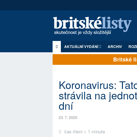
AKTUÁLNÍ VYDÁNÍ
ARCHIV
ROZ
Britsk
Koronavirus: Tat
strávila na jedno
dní
23. 7. 2020
čas čtení < 1 minuta