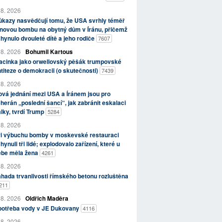
 8. 2026
kazy nasvědčují tomu, že USA svrhly téměř
novou bombu na obytný dům v Íránu, přičemž
hynulo dvouleté dítě a jeho rodiče
7607
 8. 2026
Bohumil Kartous
acinka jako orwellovský pěšák trumpovské
titeze o demokracii (o skutečnosti)
7439
 8. 2026
vá jednání mezi USA a Íránem jsou pro
herán „poslední šancí“, jak zabránit eskalaci
lky, tvrdí Trump
5284
 8. 2026
ři výbuchu bomby v moskevské restauraci
hynuli tři lidé; explodovalo zařízení, které u
ebe měla žena
4261
 8. 2026
hada trvanlivosti římského betonu rozluštěna
211
 8. 2026
Oldřich Maděra
potřeba vody v JE Dukovany
4116
 8. 2026