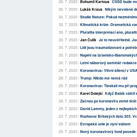
30. 7. 2020 /
Bohumil Kartous
ČSSD bude mus
30. 7. 2020 /
Lukáš Kraus
Nikým nevolené dě
30. 7. 2020 /
Studie Nature: Pokud nezměníme 
30. 7. 2020 /
Klimatická krize: Dramatická var
30. 7. 2020 /
Pluralita interpretací ano, plural
30. 7. 2020 /
Jan Čulík
Je to neuvěřitelné. Jso
30. 7. 2020 /
Lidi jsou traumatizovaní a potře
30. 7. 2020 /
Napětí na izraelsko-libanonskýc
30. 7. 2020 /
Letní náborový seminář redakce
29. 7. 2020 /
Koronavirus: Vlivní šílenci v USA 
29. 7. 2020 /
Trump: NIkdo mě nemá rád
29. 7. 2020 /
Koronavirus: Tleskali mu při pro
29. 7. 2020 /
Karel Dolejší
Když Babiš válčil 
29. 7. 2020 /
Začnou po koronaviru země brát 
29. 7. 2020 /
David Lammy, jeden z nejlepších b
23. 7. 2020 /
Rozhovor Britských listů 303. Vra
29. 7. 2020 /
Evropská unie je nyní státem
29. 7. 2020 /
Nový koronavirový fond povede k 