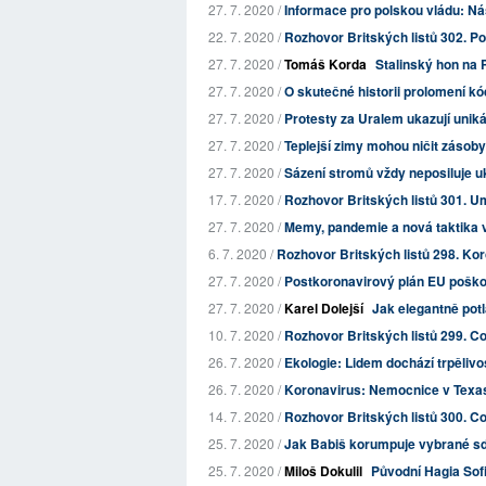
27. 7. 2020 /
Informace pro polskou vládu: Nási
22. 7. 2020 /
Rozhovor Britských listů 302. Pos
27. 7. 2020 /
Tomáš Korda
Stalinský hon na
27. 7. 2020 /
O skutečné historii prolomení k
27. 7. 2020 /
Protesty za Uralem ukazují unik
27. 7. 2020 /
Teplejší zimy mohou ničit zásob
27. 7. 2020 /
Sázení stromů vždy neposiluje u
17. 7. 2020 /
Rozhovor Britských listů 301. U
27. 7. 2020 /
Memy, pandemie a nová taktika 
6. 7. 2020 /
Rozhovor Britských listů 298. Kor
27. 7. 2020 /
Postkoronavirový plán EU pošk
27. 7. 2020 /
Karel Dolejší
Jak elegantně pot
10. 7. 2020 /
Rozhovor Britských listů 299. Co
26. 7. 2020 /
Ekologie: Lidem dochází trpělivo
26. 7. 2020 /
Koronavirus: Nemocnice v Texas
14. 7. 2020 /
Rozhovor Britských listů 300. Co
25. 7. 2020 /
Jak Babiš korumpuje vybrané sd
25. 7. 2020 /
Miloš Dokulil
Původní Hagia Sof