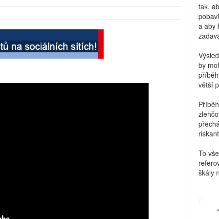
tak, a
pobavi
a aby 
zadava
Výsled
by moh
příběh
větší 
Příběh
zlehčo
přechá
riskant
To vše
refero
škály 