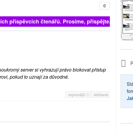
0
ch příspěvcích čtenářů. Prosíme, přispějte. ➥
P
soukromý server si vyhrazují právo blokovat přístup
rovi, pokud to uznají za důvodné.
St
for
nejnovější
oblíbené
Ja