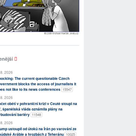
enější
 8. 2026
ocking: The current questionable Czech
vernment blocks the access of journalists it
es not like to its news conferences
15547
 8. 2026
čet obětí v pohraniční krizi v Ceutě stoupl na
, španělská vláda oznámila plány na
ybudování bariéry
11548
 8. 2026
ump ustoupil od útoků na Írán po varování ze
aúdské Arábie a hrozbách z Teheránu
10025