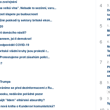
o zveřejnění
3.
velká vlna". Nebude to sezónní, varu...
Dů
sti šlapete po budoucnosti
tu
za
žně poškodí ty sektory britské ekon...
1.
020
M
ti domácího násilí?
an
annem, jsi-li demokrat!
4.
předpověděl COVID-19
No
Te
itské vládní kruhy jsou prolezlé r...
vá
 Protestujeme proti zásahům polici...
2.
a?
P
za
s
a Trumpa
5.
Zá
bráníme se před dezinformacemi z Ru...
4
booku, nedáváte pořádně pozor
3.
jit "lidem" elitářské absurdity?
S
e nová kniha o Kunderovi komunistická?
3.