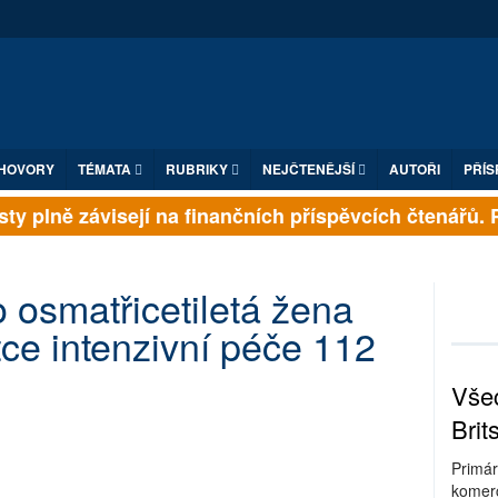
HOVORY
TÉMATA
RUBRIKY
NEJČTENĚJŠÍ
AUTOŘI
PŘÍS
é listy plně závisejí na finančních příspěvcích čtenář
o osmatřicetiletá žena
tce intenzivní péče 112
Všec
Brit
Primár
komerc