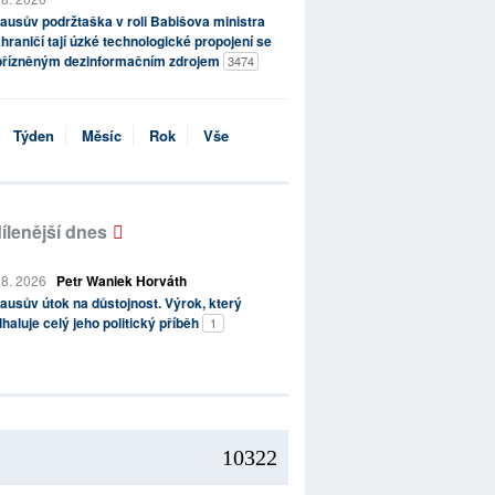
ausův podržtaška v roli Babišova ministra
hraničí tají úzké technologické propojení se
přízněným dezinformačním zdrojem
3474
Týden
Měsíc
Rok
Vše
ílenější dnes
 8. 2026
Petr Waniek Horváth
ausův útok na důstojnost. Výrok, který
haluje celý jeho politický příběh
1
10322