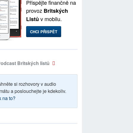
Přispějte finančně na
provoz
Britských
v mobilu.
Listů
CHCI PŘISPĚT
odcast Britských listů
áhněte si rozhovory v audio
mátu a poslouchejte je kdekoliv.
k na to?