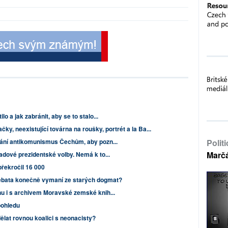
o a jak zabránit, aby se to stalo...
čky, neexistující továrna na roušky, portrét a la Ba...
rání antikomunismus Čechům, aby pozn...
Polit
Marč
adové prezidentské volby. Nemá k to...
řekročil 16 000
ebata konečně vymaní ze starých dogmat?
nu i s archivem Moravské zemské knih...
pohledu
lat rovnou koalici s neonacisty?