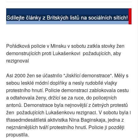
SOCIÁLNÍ SÍTĚ
RUBRIKY
PLNÁ VERZE STRÁNEK
Pořádková policie v Minsku v sobotu zatkla stovky žen
demonstrujících proti Lukašenkovi požadujících, aby
rezignoval
Asi 2000 žen se účastnilo "Jiskřící demonstrace". Měly s
sebou lesklé módní doplňky a nesly rudobílé vlajky
protestního hnutí. Policie demonstraci zablokovala cestu
a odtahovala ženy, držící se za ruce, do policejních
antonů. Demonstrace byla nejnovější z četných protestů
žen požadujících Lukašenkovu rezignaci. V sobotu byla i
třiasedmdesátiletá aktivistka Nina Baginskaja, jedna z
nejznámějších tváří protestního hnutí. Policie ji později
propustila.