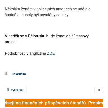
Několika ženám v policejních antonech se udělalo
špatně a musely být povolány sanitky.
V neděli se v Bělorusku bude konat další masový
protest.
Podrobnosti v angličtině
ZDE
Bělorusko
0
Vytisknout
závisejí na finančních příspěvcích čtenářů. Prosíme, p