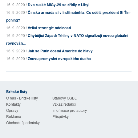
16. 9. 2020 /
Dva ruské MiGy-29 se zřítily v Libyi
16. 9. 2020 /
Čínská armáda si v Indii naběhla. Co udělá prezident Si Ťin-
pching?
16. 9. 2020 /
Velká strategie odolnosti
16. 9. 2020 /
Chybějící Západ: Trhliny v NATO signalizují novou globální
rovnováh...
16. 9. 2020 /
Jak se Putin dostal Americe do hlavy
16. 9. 2020 /
Znovu promyslet evropského ducha
Britské listy
O nás - Britské listy
Stanovy OSBL
Kontakty
Vzkaz redakci
Opravy
Informace pro autory
Reklama
Příspěvky
Obchodní podmínky