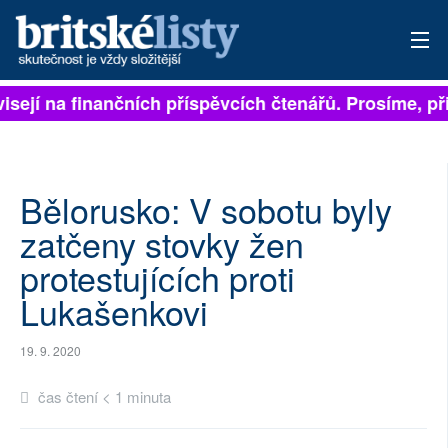
isejí na finančních příspěvcích čtenářů. Prosíme, při
PŘIHLÁSIT
AKTUÁLNÍ VYDÁNÍ
ARCHIV
Bělorusko: V sobotu byly
zatčeny stovky žen
ROZHOVORY
protestujících proti
TÉMATA
Lukašenkovi
NEJČTENĚJŠÍ ZA 7 DNÍ
19. 9. 2020
AUTOŘI
čas čtení < 1 minuta
PŘÍSPĚVKY NA PROVOZ