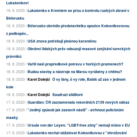
Lukašenkovi
18. 9. 2020 /
Lukašenko s Kremlem se přou o kontrolu ruských zbraní v
Bělorusku
18. 9. 2020 /
Bělorusko obvinilo představitelku opozice Kolesnikovovou
z podkopáv...
18. 9. 2020 /
USA znova potřebují plošnou karanténu
18. 9. 2020 /
Obránci lidských práv odsuzují masové zatýkání tureckých
právníků
18. 9. 2020 /
Vařili naši prapředkové potravu v horkých pramenech?
18. 9. 2020 /
Budou stavby a nástroje na Marsu vyráběny z chitinu?
18. 9. 2020 /
Karel Dolejší
Ó vy lány, ó vy role, Babiš už zas v jednom
kole
18. 9. 2020 /
Karel Dolejší
Soudruzi slídilové
17. 9. 2020 /
Guardian: ČR zaznamenala rekordních 2139 nových nákaz
17. 9. 2020 /
"Jediný způsob jak zastavit násilí" - strhnout policistům
masky
17. 9. 2020 /
Ursula von der Leyen: "LGBT-free zóny" nemají místo v EU
17. 9. 2020 /
Lukašenko nechal obžalovat Kolesnikovou z "ohrožování