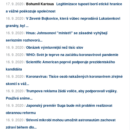
17. 9. 2020 /
Bohumil Kartous
Legitimizace tuposti bortí etické hranice
a vážně poškozuje společnost
16. 9. 2020 /
V Zevetě Bojkovice, která vůbec neprodává Lukašenkovi
granáty, byl ...
16. 9. 2020 /
Hnus: Johnsonovi "ministři" se zásadně vyhýbají
seriozním rozhovorů...
16. 9. 2020 /
Obrázek výmluvnější než tisíc slov
16. 9. 2020 /
WHO: Svět je teprve na začátku koronavirové pandemie
16. 9. 2020 /
Scientific American poprvé podporuje prezidentského
kandidáta
16. 9. 2020 /
Koronavirus: Tisíce osob nakažených koronavirem zřejmě
skončí s váž...
16. 9. 2020 /
Trumpova reklama žádá voliče, aby podporovali vojáky.
Používá sníme...
16. 9. 2020 /
Japonský premiér Suga bude mít problém realizovat
obrannou reformu
16. 9. 2020 /
Střevní mikrobi mohou umožnit astronautům zachovat
zdraví během dlo...