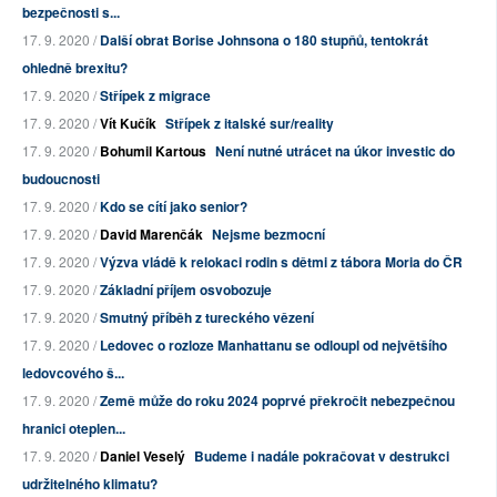
bezpečnosti s...
17. 9. 2020 /
Další obrat Borise Johnsona o 180 stupňů, tentokrát
ohledně brexitu?
17. 9. 2020 /
Střípek z migrace
17. 9. 2020 /
Vít Kučík
Střípek z italské sur/reality
17. 9. 2020 /
Bohumil Kartous
Není nutné utrácet na úkor investic do
budoucnosti
17. 9. 2020 /
Kdo se cítí jako senior?
17. 9. 2020 /
David Marenčák
Nejsme bezmocní
17. 9. 2020 /
Výzva vládě k relokaci rodin s dětmi z tábora Moria do ČR
17. 9. 2020 /
Základní příjem osvobozuje
17. 9. 2020 /
Smutný příběh z tureckého vězení
17. 9. 2020 /
Ledovec o rozloze Manhattanu se odloupl od největšího
ledovcového š...
17. 9. 2020 /
Země může do roku 2024 poprvé překročit nebezpečnou
hranici oteplen...
17. 9. 2020 /
Daniel Veselý
Budeme i nadále pokračovat v destrukci
udržitelného klimatu?