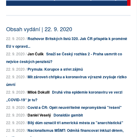
Obsah vydání | 22. 9. 2020
22. 9. 2020 /
Rozhovor Britských listů 320. Jak ČR přispěla k proměně
EU v opravd...
22. 9. 2020 /
Jan Čulík
Snaží se Český rozhlas 2 - Praha usmrtit co
nejvíce českých penzistů?
22. 9. 2020 /
Prymula: Korupce a střet zájmů
22. 9. 2020 /
Mít zároveň chřipku a koronavirus výrazně zvyšuje riziko
úmrtí
22. 9. 2020 /
Miloš Dokulil
Druhá vlna epidemie koronaviru ve verzi
„COVID-19“ je tu?
22. 9. 2020 /
Covid a ČR: Opět neuvěřitelně nepromyšlená "řešení"
22. 9. 2020 /
Daniel Veselý
Donaldův gambit
22. 9. 2020 /
Bílý dům označil tři americká města za "anarchistická"
22. 9. 2020 /
Nacionalismus MŠMT: Odmítá financovat inkluzi dětem,