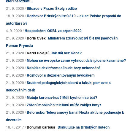
kteří nerozumí...
21. 9. 2020 /
Situace v Praze: Školy, rodiče
18. 9. 2020 /
Rozhovor Britských listů 319. Jak se Polsko propadá do
autoritářství
4. 9. 2020 /
Hospodaření OSBL za srpen 2020
21. 9. 2020 /
Boris Cvek
Ministrem zdravotnictví ČR byl jmenován
Roman Prymula
21. 9. 2020 /
Karel Dolejší
Jak dál bez Kena?
21. 9. 2020 /
Mohou se evropské země vyhnout další plošné karanténě?
21. 9. 2020 /
Nabídka dezinformací bude brzy nekonečná
21. 9. 2020 /
Rozhovor s dezorientovaným levičákem
21. 9. 2020 /
Studenti pedagogických oborů a fakult, pomozte s
doučováním dětí!
21. 9. 2020 /
Mutuje koronavirus? Měli bychom se bát?
21. 9. 2020 /
Záření mobilních telefonů může zabíjet hmyz
21. 9. 2020 /
Bělorusko: Telegramový kanál Nexta aktivně podněcuje k
dezercím
18. 4. 2017 /
Bohumil Kartous
Diskutujte na Britských listech