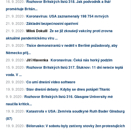
16. 9. 2020 /
Rozhovor Britských listů 318. Jak podvodník a lhář
proměňuje Britán...
21. 9. 2020 /
Koronavirus: USA zaznamenaly 198 754 mrtvých
21. 9. 2020 /
Základní bezpečnostní opatření
21. 9. 2020 /
Miloš Dokulil
Že se již zkoušejí vakcíny proti zrovna
aktuálně pandemickému viru ...
21. 9. 2020 /
Tisíce demonstrantů v neděli v Berlíně požadovaly, aby
Německo přij...
20. 9. 2020 /
Jiří Hlavenka
Koronavirus: Čeká nás horký podzim
15. 9. 2020 /
Rozhovor Britských listů 317. Šluknov: 11 dní neteče teplá
voda. V ...
20. 9. 2020 /
Co umí dnešní video software
19. 9. 2020 /
Stav dnešní debaty: Kdyby se dnes potápěl Titanic
9. 9. 2020 /
Rozhovor Britských listů 316. Glasgow University mě
naučila kritick...
19. 9. 2020 /
Katastrofa v USA: Zemřela soudkyně Ruth Bader Ginsburg
(87)
19. 9. 2020 /
Bělorusko: V sobotu byly zatčeny stovky žen protestujících