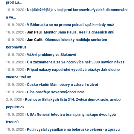
proti Lu...
19. 9. 2020 /
Nejdůležitější je v boji proti koronaviru fyzické distancování
a vě...
19. 9. 2020 /
V Bělorusku se na protest pokusil upálit mladý muž
18. 9. 2020 /
Jan Paul
Monitor Jana Paula: Realita dnešních dnů
18. 9. 2020 /
Jan Čulík
Olomouc idiotsky naděluje seniorům
koronavirus
18. 9. 2020 /
Vážné problémy ve Šluknově
18. 9. 2020 /
ČR zaznamenala za 24 hodin více než 3000 nových nákaz
18. 9. 2020 /
Případ nákazy napodruhé vyvolává otázky: Jak dlouho
vlastně trvá im...
18. 9. 2020 /
České vládě: Mám obavy o zdraví i o život
18. 9. 2020 /
Čína ohrožuje severovýchod Indie
2. 9. 2020 /
Rozhovor Britských listů 314. Zvítězí demokracie, anebo
populistick...
18. 9. 2020 /
USA: Generál letectva brání plány nákupu dvou typů
letounů
18. 9. 2020 /
Putin vyslal výsadkáře na běloruské cvičení - a zprávu