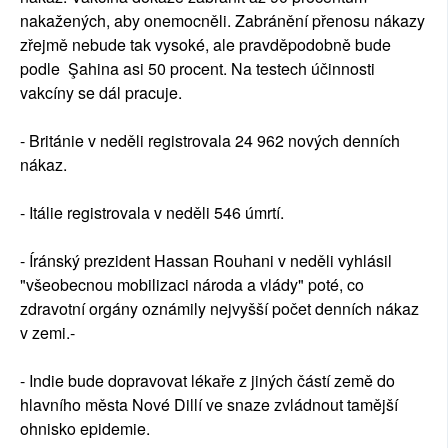
nakažených, aby onemocněli. Zabránění přenosu nákazy
zřejmě nebude tak vysoké, ale pravděpodobně bude
podle Şahina asi 50 procent. Na testech účinnosti
vakcíny se dál pracuje.
- Británie v neděli registrovala 24 962 nových denních
nákaz.
- Itálie registrovala v neděli 546 úmrtí.
- Íránský prezident Hassan Rouhani v neděli vyhlásil
"všeobecnou mobilizaci národa a vlády" poté, co
zdravotní orgány oznámily nejvyšší počet denních nákaz
v zemi.-
- Indie bude dopravovat lékaře z jiných částí země do
hlavního města Nové Dillí ve snaze zvládnout tamější
ohnisko epidemie.