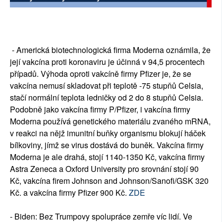
- Americká biotechnologická firma Moderna oznámila, že
její vakcína proti koronaviru je účinná v 94,5 procentech
případů. Výhoda oproti vakcíně firmy Pfizer je, že se
vakcína nemusí skladovat při teplotě -75 stupňů Celsia,
stačí normální teplota ledničky od 2 do 8 stupňů Celsia.
Podobně jako vakcína firmy P/Pfizer, i vakcína firmy
Moderna používá genetického materiálu zvaného mRNA,
v reakci na nějž imunitní buňky organismu blokují háček
bílkoviny, jímž se virus dostává do buněk. Vakcína firmy
Moderna je ale drahá, stojí 1140-1350 Kč, vakcína firmy
Astra Zeneca a Oxford University pro srovnání stojí 90
Kč, vakcína firem Johnson and Johnson/Sanofi/GSK 320
Kč. a vakcína firmy Pfizer 900 Kč.
ZDE
- Biden: Bez Trumpovy spolupráce zemře víc lidí. Ve