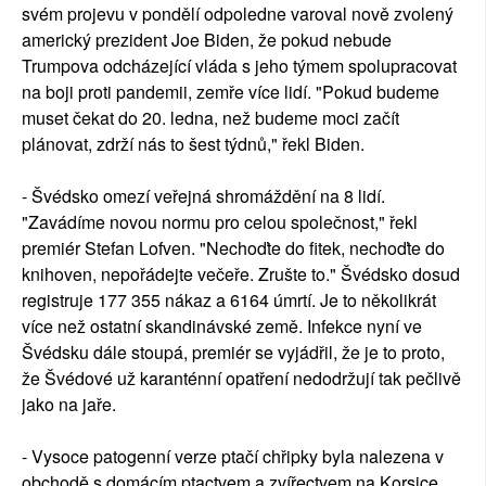
svém projevu v pondělí odpoledne varoval nově zvolený
americký prezident Joe Biden, že pokud nebude
Trumpova odcházející vláda s jeho týmem spolupracovat
na boji proti pandemii, zemře více lidí. "Pokud budeme
muset čekat do 20. ledna, než budeme moci začít
plánovat, zdrží nás to šest týdnů," řekl Biden.
- Švédsko omezí veřejná shromáždění na 8 lidí.
"Zavádíme novou normu pro celou společnost," řekl
premiér Stefan Lofven. "Nechoďte do fitek, nechoďte do
knihoven, nepořádejte večeře. Zrušte to." Švédsko dosud
registruje 177 355 nákaz a 6164 úmrtí. Je to několikrát
více než ostatní skandinávské země. Infekce nyní ve
Švédsku dále stoupá, premiér se vyjádřil, že je to proto,
že Švédové už karanténní opatření nedodržují tak pečlivě
jako na jaře.
- Vysoce patogenní verze ptačí chřipky byla nalezena v
obchodě s domácím ptactvem a zvířectvem na Korsice.