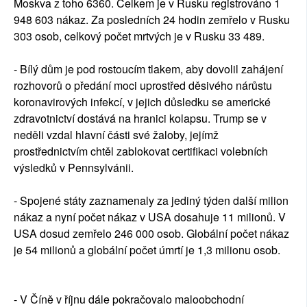
Moskva z toho 6360. Celkem je v Rusku registrováno 1
948 603 nákaz. Za posledních 24 hodin zemřelo v Rusku
303 osob, celkový počet mrtvých je v Rusku 33 489.
- Bílý dům je pod rostoucím tlakem, aby dovolil zahájení
rozhovorů o předání moci uprostřed děsivého nárůstu
koronavirových infekcí, v jejich důsledku se americké
zdravotnictví dostává na hranici kolapsu. Trump se v
neděli vzdal hlavní části své žaloby, jejímž
prostřednictvím chtěl zablokovat certifikaci volebních
výsledků v Pennsylvánii.
- Spojené státy zaznamenaly za jediný týden další milion
nákaz a nyní počet nákaz v USA dosahuje 11 milionů. V
USA dosud zemřelo 246 000 osob. Globální počet nákaz
je 54 milionů a globální počet úmrtí je 1,3 milionu osob.
- V Číně v říjnu dále pokračovalo maloobchodní