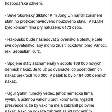
hospodářské oživení.
- Severokorejský diktátor Kim Jong Un nařídil zpřísnění
státního protikoronavirového nouzového stavu. V KLDR
bylo koncem října prý nakaženo 6173 osob.
- Rakousko bude následovat Slovensko a otestuje celé
svě obyvatelstvo, aby mohlo zrušit lockdown před Vánoci,
řekl Sebastian Kurz.
- Spojené státy zaznamenaly v sobotu 166 000 nových
denních nákaz. Je to už po dvanácté, co počet denních
nákaz překročil 100 000. V pátek to bylo 184 000 denních
nákaz.
- Uğur Şahin, turecký vědec, jehož německá firma
vyvinula účinnou vakcínu proti koronaviru, vyjádřil
přesvědčení, že by vakcína měla zabránit polovině
nákaz. Vakcína dokáže zabránit až 90 procentům