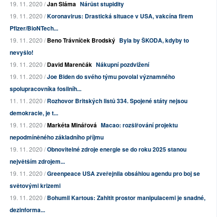
19. 11. 2020 /
Jan Sláma
Nárůst stupidity
19. 11. 2020 /
Koronavirus: Drastická situace v USA, vakcína firem
Pfizer/BioNTech...
19. 11. 2020 /
Beno Trávníček Brodský
Byla by ŠKODA, kdyby to
nevyšlo!
19. 11. 2020 /
David Marenčák
Nákupní pozdvižení
19. 11. 2020 /
Joe Biden do svého týmu povolal významného
spolupracovníka fosilníh...
11. 11. 2020 /
Rozhovor Britských listů 334. Spojené státy nejsou
demokracie, je t...
19. 11. 2020 /
Markéta Minářová
Macao: rozšiřování projektu
nepodmíněného základního příjmu
19. 11. 2020 /
Obnovitelné zdroje energie se do roku 2025 stanou
největším zdrojem...
19. 11. 2020 /
Greenpeace USA zveřejnila obsáhlou agendu pro boj se
světovými krizemi
19. 11. 2020 /
Bohumil Kartous: Zahltit prostor manipulacemi je snadné,
dezinforma...