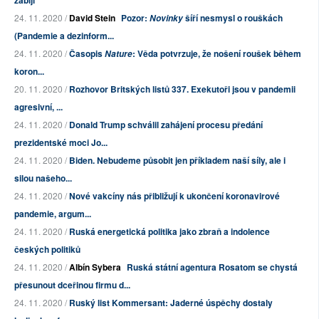
zabíjí
24. 11. 2020 /
David Stein
Pozor:
šíří nesmysl o rouškách
Novinky
(Pandemie a dezinform...
24. 11. 2020 /
Časopis
: Věda potvrzuje, že nošení roušek během
Nature
koron...
20. 11. 2020 /
Rozhovor Britských listů 337. Exekutoři jsou v pandemii
agresivní, ...
24. 11. 2020 /
Donald Trump schválil zahájení procesu předání
prezidentské moci Jo...
24. 11. 2020 /
Biden. Nebudeme působit jen příkladem naší síly, ale i
silou našeho...
24. 11. 2020 /
Nové vakcíny nás přibližují k ukončení koronavirové
pandemie, argum...
24. 11. 2020 /
Ruská energetická politika jako zbraň a indolence
českých politiků
24. 11. 2020 /
Albín Sybera
Ruská státní agentura Rosatom se chystá
přesunout dceřinou firmu d...
24. 11. 2020 /
Ruský list Kommersant: Jaderné úspěchy dostaly