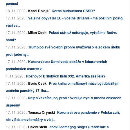
pomoci
18. 11. 2020 /
Karel Dolejší
Černá budoucnost ČSSD?
17. 11. 2020 /
Většina obyvatel EU - včetně Británie - má pozitivní postoj
vůči ev...
17. 11. 2020 /
Milan Čech
Pokud stát už nefunguje, vyřešíme Bečvu
sami?
17. 11. 2020 /
Trump po své volební prohře uvažoval o leteckém útoku
proti jaderný...
17. 11. 2020 /
Koronavirus: Ústní voda dokáže v laboratorních
podmínkách usmrtit k...
4. 11. 2020 /
Rozhovor Britských listů 332. Amerika zešílela?
17. 11. 2020 /
Boris Cvek
Proč kniha o mafiánovi může být důležitým
uctěním památky 17. list...
17. 11. 2020 /
Nejen vakcína, boj proti covidu je nyní v mnoha ohledech
úspěšný
17. 11. 2020 /
Tomasz Oryński
Koronavirová pandemie v Polsku zuří,
ale vláda staví stožáry s vlaj...
17. 11. 2020 /
David Stein
Znovu demagog Singer (Pandemie a