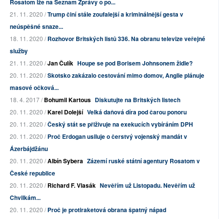
Rosatom lže na Seznam Zprávy o po...
21. 11. 2020 /
Trump činí stále zoufalejší a kriminálnější gesta v
neúspěšné snaze...
18. 11. 2020 /
Rozhovor Britských listů 336. Na obranu televize veřejné
služby
21. 11. 2020 /
Jan Čulík
Houpe se pod Borisem Johnsonem židle?
20. 11. 2020 /
Skotsko zakázalo cestování mimo domov, Anglie plánuje
masové očková...
18. 4. 2017 /
Bohumil Kartous
Diskutujte na Britských listech
20. 11. 2020 /
Karel Dolejší
Velká daňová díra pod čarou ponoru
20. 11. 2020 /
Český stát se přiživuje na exekucích vybíráním DPH
20. 11. 2020 /
Proč Erdogan usiluje o čerstvý vojenský mandát v
Ázerbájdžánu
20. 11. 2020 /
Albín Sybera
Zázemí ruské státní agentury Rosatom v
České republice
20. 11. 2020 /
Richard F. Vlasák
Nevěřím už Listopadu. Nevěřím už
Chvilkám...
20. 11. 2020 /
Proč je protiraketová obrana špatný nápad