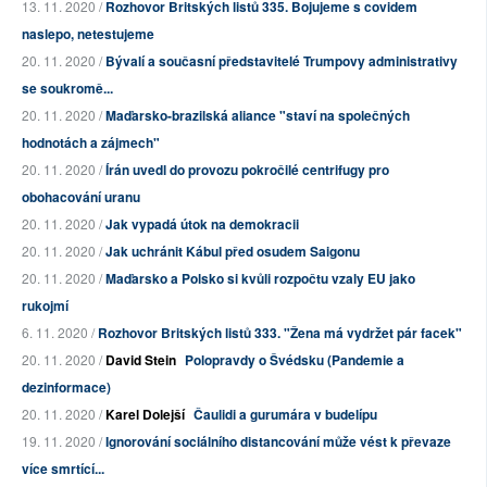
13. 11. 2020 /
Rozhovor Britských listů 335. Bojujeme s covidem
naslepo, netestujeme
20. 11. 2020 /
Bývalí a současní představitelé Trumpovy administrativy
se soukromě...
20. 11. 2020 /
Maďarsko-brazilská aliance "staví na společných
hodnotách a zájmech"
20. 11. 2020 /
Írán uvedl do provozu pokročilé centrifugy pro
obohacování uranu
20. 11. 2020 /
Jak vypadá útok na demokracii
20. 11. 2020 /
Jak uchránit Kábul před osudem Saigonu
20. 11. 2020 /
Maďarsko a Polsko si kvůli rozpočtu vzaly EU jako
rukojmí
6. 11. 2020 /
Rozhovor Britských listů 333. "Žena má vydržet pár facek"
20. 11. 2020 /
David Stein
Polopravdy o Švédsku (Pandemie a
dezinformace)
20. 11. 2020 /
Karel Dolejší
Čaulidi a gurumára v budelípu
19. 11. 2020 /
Ignorování sociálního distancování může vést k převaze
více smrtící...