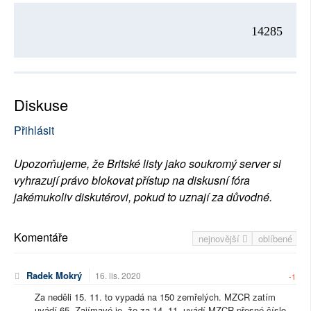
14285
Diskuse
Přihlásit
Upozorňujeme, že Britské listy jako soukromý server si
vyhrazují právo blokovat přístup na diskusní fóra
jakémukoliv diskutérovi, pokud to uznají za důvodné.
Komentáře
nejnovější
oblíbené
Radek Mokrý
16. lis. 2020
-1
Za neděli 15. 11. to vypadá na 150 zemřelých. MZCR zatím
uvádí 65. Zajímavé je, že za 14. 11. uvádí MZCR přesné číslo