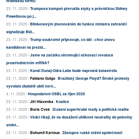
hrdinskou formu
23. 11. 2020 /
Trumpova kampaň přerušila styky s právničkou Sidney
Powellovou po j...
23. 11. 2020 /
Blinkenovým jmenováním do funkce ministra zahraničí
signalizuje Bid...
23. 11. 2020 /
Trump soukromě připravuje, co dál - chce znovu
kandidovat na prezid...
23. 11. 2020 /
Jsme na začátku ohromující očkovací revoluce
prostřednictvím mRNA?
23. 11. 2020 /
Kanál Dunaj-Odra-Labe bude naprostá katastrofa
23. 11. 2020 /
Fabiano Golgo
Brazilský George Floyd? Široké protesty
vyvolalo zbabělé ubití čern...
4. 11. 2020 /
Hospodaření OSBL za říjen 2020
23. 11. 2020 /
Jiří Hlavenka
Koalice
23. 11. 2020 /
Boris Cvek
Zrušení superhrubé mzdy a politická realita
23. 11. 2020 /
Vědci říkají, že na dosažení uhlíkové neutrality do poloviny
stolet...
23. 11. 2020 /
Bohumil Kartous
Zástupce ruské státní společnosti