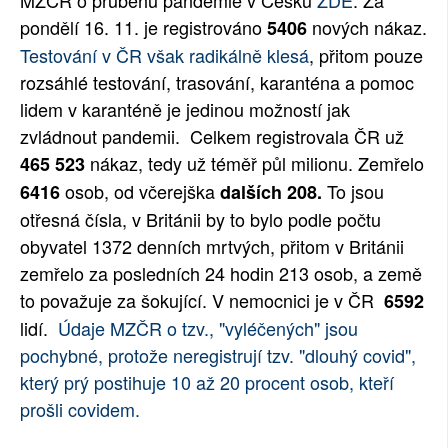
MZČR o průběhu pandemie v Česku
ZDE
. Za
pondělí 16. 11. je registrováno
nových nákaz.
SOCIÁLNÍ SÍTĚ
5406
Testování v ČR však radikálně klesá
, přitom pouze
RUBRIKY
rozsáhlé testování, trasování, karanténa a pomoc
lidem v karanténě je jedinou možností jak
PLNÁ VERZE STRÁNEK
zvládnout pandemii. Celkem registrovala ČR už
nákaz, tedy už téměř půl milionu. Zemřelo
465 523
osob, od včerejška
To jsou
6416
dalších 208.
otřesná čísla, v Británii by to bylo podle počtu
obyvatel 1372 denních mrtvých, přitom v Británii
zemřelo za posledních 24 hodin 213 osob, a země
to považuje za šokující. V nemocnici je v ČR
6592
lidí.
Údaje MZČR o tzv., "vyléčených" jsou
pochybné, protože neregistrují tzv. "dlouhý covid",
který prý postihuje 10 až 20 procent osob, kteří
prošli covidem.