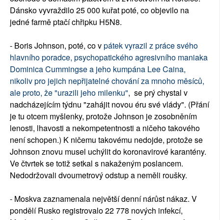
Dánsko vyvraždilo 25 000 kuřat poté, co objevilo na
jedné farmě ptačí chřipku H5N8.
- Boris Johnson, poté, co v
pátek vyrazil z práce svého
hlavního poradce, psychopatického agresivního maniaka
Dominica Cummingse a jeho kumpána Lee Caina,
nikoliv pro jejich nepřijatelné chování za mnoho měsíců,
ale proto, že "urazili jeho milenku"
, se prý chystal v
nadcházejícím týdnu "zahájit novou éru své vlády". (Přání
je tu otcem myšlenky, protože Johnson je zosobněním
lenosti, lhavosti a nekompetentnosti a ničeho takového
není schopen.) K ničemu takovému nedojde, protože se
Johnson znovu musel uchýlit do koronavirové karantény.
Ve čtvrtek se totiž setkal s nakaženým poslancem.
Nedodržovali dvoumetrový odstup a neměli roušky.
- Moskva zaznamenala největší denní nárůst nákaz. V
pondělí Rusko registrovalo 22 778 nových infekcí,