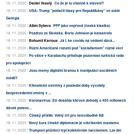
19. 11. 2020 /
Daniel Veselý
Co že je tu vlastně k slavení?
18. 11. 2020 /
USA: Trump "potlačil hlasy pro Republikány" ve státě
Georgia
18. 11. 2020 /
Albín Sybera
PPF jako vepřová (česká klasika)
18. 11. 2020 /
Pozdrav ze Skotska. Boris Johnson je katastrofa
18. 11. 2020 /
Bohumil Kartous
Já I. ke covidu na vědomí dává...
18. 11. 2020 /
Různí Američané rozumí pod "socialismem" různé věci
18. 11. 2020 /
Po válce v Karabachu přitahuje pozornost turkická rada
pro spolupráci
18. 11. 2020 /
Jsou memy digitální branou k manipulaci sociálních
médií?
18. 11. 2020 /
Klimatické extrémy z poslední doby vyvolaly
bezprecedentní změny v ...
18. 11. 2020 /
Koronavirus: EU dosáhla klíčové dohody o 405 milionech
dávek potenc...
18. 11. 2020 /
Čínský příslib: Volný trh pro nesvobodné lidi
18. 11. 2020 /
Nový kurs čínské diplomacie je vzkříšením maoismu
18. 11. 2020 /
Trumpovi příznivci trpí kolektivním narcismem. Lze jim