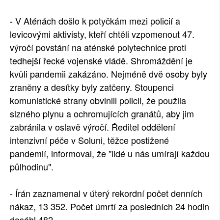
- V Aténách došlo k potyčkám mezi policií a
levicovými aktivisty, kteří chtěli vzpomenout 47.
výročí povstání na aténské polytechnice proti
tedhejší řecké vojenské vládě. Shromáždění je
kvůli pandemii zakázáno. Nejméně dvě osoby byly
zraněny a desítky byly zatčeny. Stoupenci
komunistické strany obvinili policii, že použila
slzného plynu a ochromujících granátů, aby jim
zabránila v oslavě výročí. Ředitel oddělení
intenzivní péče v Soluni, těžce postižené
pandemií, informoval, že "lidé u nás umírají každou
půlhodinu".
- Írán zaznamenal v úterý rekordní počet denních
nákaz, 13 352. Počet úmrtí za posledních 24 hodin
dosáhl 482.