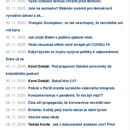
30. 11. 2020 /
Vyšší vzdělání nemusí chránit před demencí
30. 11. 2020 /
Jste na seznamu? Bidenův summit pro demokracii
vyvolává úzkost a sk...
30. 11. 2020 /
Trumpův životopisec: Je tak neschopný, že nezvládne ani
roli lúzra
30. 11. 2020 /
Jak může Biden v politice uplatnit vědu
30. 11. 2020 /
Vědci zkoumají slibné nové terapie při COVIDu-19
30. 11. 2020 /
Kdysi bývalo ve zvyku vyzývat politiky k odpovědnosti.
Dnes už ne
30. 11. 2020 /
Karel Dolejší
Pod praporem fiskální suverenity do
koloniálního područí
30. 11. 2020 /
Karel Dolejší
Šakalí léta 2.0?
29. 11. 2020 /
Policie v Paříži zranila syrského válečného fotografa
29. 11. 2020 /
Konzumerismus v pandemii. To má být vtip??
29. 11. 2020 /
Čína šíří propagandu, že koronavirus nevznikl tam
29. 11. 2020 /
Británie: Každý pátý starší občan je obětí týrání
29. 11. 2020 /
Všichni nebo nikdo
28. 11. 2020 /
Tomáš Korda
Jak z dukovanské anabáze ven? Přes