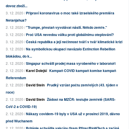
dovoz zboží...
3. 12. 2020 /
Připraví koronavirus o moc také izraelského premiéra
Netanjahua?
2. 12. 2020 /
"Trumpe, přestaň vyvolávat násilí. Někdo zemře."
3. 12. 2020 /
Proč USA nevedou válku proti globálnímu oteplování?
3. 12. 2020 /
Česká republika a její nečinnost tváří v tvář klimatické krizi
3. 12. 2020 /
Na symbolickou okupaci navázalo Extinction Rebellion
blokádou, do k...
2. 12. 2020 /
Singapur schválil prodej masa vyrobeného v laboratoři
2. 12. 2020 /
Karel Dolejší
Kampaň COVID kampaň komise kampaň
Referendum
2. 12. 2020 /
David Stein
Prudký vzrůst počtu zemřelých (43. týden v
roce)
2. 12. 2020 /
David Stein
Žádost na MZČR: testujte zemřelé (SARS-
CoV-2 a COVID-19)
2. 12. 2020 /
Nákazy covidem-19 byly v USA už v prosinci 2019, dávno
před Wuchanem
2. 12. 2020 /
Británie schválila vakcínu firem Pfizer/BioNTech a začíná