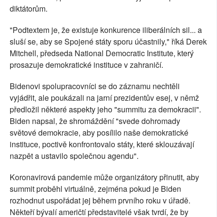
diktátorům.
"Podtextem je, že existuje konkurence iliberálních sil... a
sluší se, aby se Spojené státy sporu účastnily," říká Derek
Mitchell, předseda National Democratic Institute, který
prosazuje demokratické instituce v zahraničí.
Bidenovi spolupracovníci se do záznamu nechtěli
vyjádřit, ale poukázali na jarní prezidentův esej, v němž
předložil některé aspekty jeho "summitu za demokracii".
Biden napsal, že shromáždění "svede dohromady
světové demokracie, aby posílilo naše demokratické
instituce, poctivě konfrontovalo státy, které sklouzávají
nazpět a ustavilo společnou agendu".
Koronavirová pandemie může organizátory přinutit, aby
summit proběhl virtuálně, zejména pokud je Biden
rozhodnut uspořádat jej během prvního roku v úřadě.
Někteří bývalí američtí představitelé však tvrdí, že by