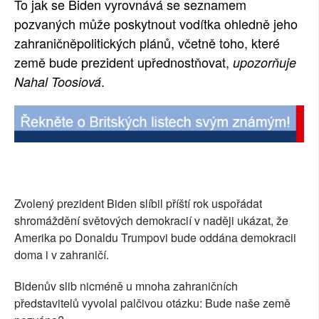
To jak se Biden vyrovnává se seznamem
SOCIÁLNÍ SÍTĚ
pozvaných může poskytnout vodítka ohledně jeho
zahraničněpolitických plánů, včetně toho, které
RUBRIKY
země bude prezident upřednostňovat,
upozorňuje
.
Nahal Toosiová
PLNÁ VERZE STRÁNEK
Zvolený prezident Biden slíbil příští rok uspořádat
shromáždění světových demokracií v naději ukázat, že
Amerika po Donaldu Trumpovi bude oddána demokracii
doma i v zahraničí.
Bidenův slib nicméně u mnoha zahraničních
představitelů vyvolal palčivou otázku: Bude naše země