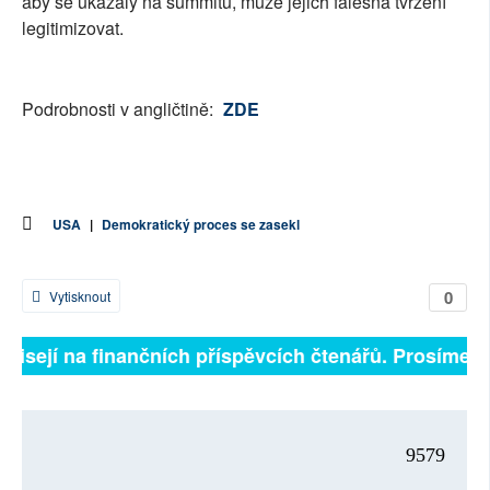
aby se ukázaly na summitu, může jejich falešná tvrzení
legitimizovat.
Podrobnosti v angličtině:
ZDE
USA
|
Demokratický proces se zasekl
0
Vytisknout
ávisejí na finančních příspěvcích čtenářů. Prosíme, př
9579