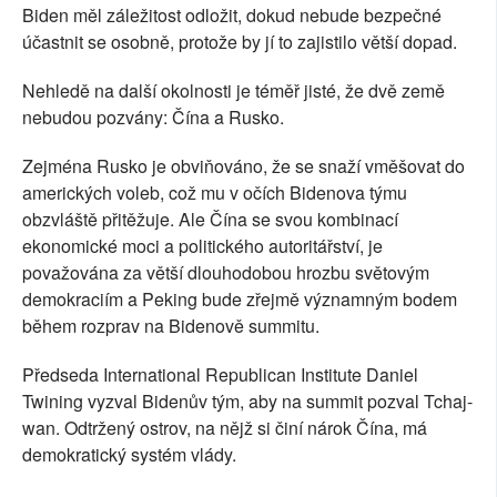
Biden měl záležitost odložit, dokud nebude bezpečné
účastnit se osobně, protože by jí to zajistilo větší dopad.
Nehledě na další okolnosti je téměř jisté, že dvě země
nebudou pozvány: Čína a Rusko.
Zejména Rusko je obviňováno, že se snaží vměšovat do
amerických voleb, což mu v očích Bidenova týmu
obzvláště přitěžuje. Ale Čína se svou kombinací
ekonomické moci a politického autoritářství, je
považována za větší dlouhodobou hrozbu světovým
demokraciím a Peking bude zřejmě významným bodem
během rozprav na Bidenově summitu.
Předseda International Republican Institute Daniel
Twining vyzval Bidenův tým, aby na summit pozval Tchaj-
wan. Odtržený ostrov, na nějž si činí nárok Čína, má
demokratický systém vlády.