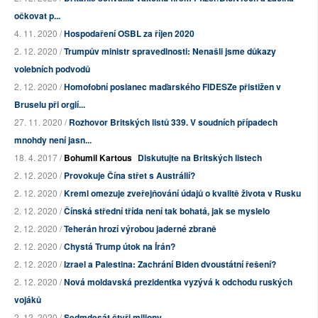
očkovat p...
4. 11. 2020 /
Hospodaření OSBL za říjen 2020
2. 12. 2020 /
Trumpův ministr spravedlnosti: Nenašli jsme důkazy
volebních podvodů
2. 12. 2020 /
Homofobní poslanec maďarského FIDESZe přistižen v
Bruselu při orgií...
27. 11. 2020 /
Rozhovor Britských listů 339. V soudních případech
mnohdy není jasn...
18. 4. 2017 /
Bohumil Kartous
Diskutujte na Britských listech
2. 12. 2020 /
Provokuje Čína střet s Austrálií?
2. 12. 2020 /
Kreml omezuje zveřejňování údajů o kvalitě života v Rusku
2. 12. 2020 /
Čínská střední třída není tak bohatá, jak se myslelo
2. 12. 2020 /
Teherán hrozí výrobou jaderné zbraně
2. 12. 2020 /
Chystá Trump útok na Írán?
2. 12. 2020 /
Izrael a Palestina: Zachrání Biden dvoustátní řešení?
2. 12. 2020 /
Nová moldavská prezidentka vyzývá k odchodu ruských
vojáků
2. 12. 2020 /
Sedmdesát čtyři miliony