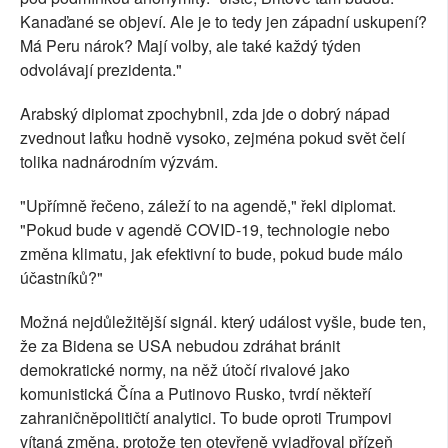
Kanaďané se objeví. Ale je to tedy jen západní uskupení?
Má Peru nárok? Mají volby, ale také každý týden
odvolávají prezidenta."
Arabský diplomat zpochybnil, zda jde o dobrý nápad
zvednout laťku hodně vysoko, zejména pokud svět čelí
tolika nadnárodním výzvám.
"Upřímně řečeno, záleží to na agendě," řekl diplomat.
"Pokud bude v agendě COVID-19, technologie nebo
změna klimatu, jak efektivní to bude, pokud bude málo
účastníků?"
Možná nejdůležitější signál. který událost vyšle, bude ten,
že za Bidena se USA nebudou zdráhat bránit
demokratické normy, na něž útočí rivalové jako
komunistická Čína a Putinovo Rusko, tvrdí někteří
zahraničněpolitičtí analytici. To bude oproti Trumpovi
vítaná změna, protože ten otevřeně vyjadřoval přízeň