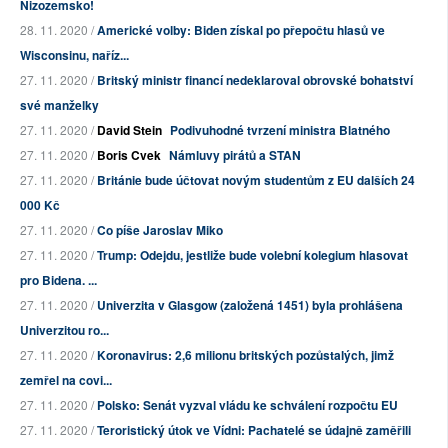
Nizozemsko!
28. 11. 2020 /
Americké volby: Biden získal po přepočtu hlasů ve
Wisconsinu, naříz...
27. 11. 2020 /
Britský ministr financí nedeklaroval obrovské bohatství
své manželky
27. 11. 2020 /
David Stein
Podivuhodné tvrzení ministra Blatného
27. 11. 2020 /
Boris Cvek
Námluvy pirátů a STAN
27. 11. 2020 /
Británie bude účtovat novým studentům z EU dalších 24
000 Kč
27. 11. 2020 /
Co píše Jaroslav Miko
27. 11. 2020 /
Trump: Odejdu, jestliže bude volební kolegium hlasovat
pro Bidena. ...
27. 11. 2020 /
Univerzita v Glasgow (založená 1451) byla prohlášena
Univerzitou ro...
27. 11. 2020 /
Koronavirus: 2,6 milionu britských pozůstalých, jimž
zemřel na covi...
27. 11. 2020 /
Polsko: Senát vyzval vládu ke schválení rozpočtu EU
27. 11. 2020 /
Teroristický útok ve Vídni: Pachatelé se údajně zaměřili