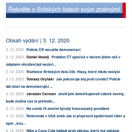
Obsah vydání | 3. 12. 2020
3. 12. 2020 /
Policie ČR narušila demonstraci
3. 12. 2020 /
Daniel Veselý
Problém ČT spočívá v něčem jiném než v
údajném ohrožení její nezávi...
2. 12. 2020 /
Rozhovor Britských listů 340. Hlasy, které nikdo neslyší
3. 12. 2020 /
Tomasz Oryński
Jak pokračuje boj proti covidu? Policie
dál útočí na demonstrující ...
3. 12. 2020 /
Jaroslav Cerman
Jestli jste doteď kupovali Lidové noviny,
bude možná čas to přehodn...
3. 12. 2020 /
Na covid-19 zemřel bývalý francouzský prezident
3. 12. 2020 /
Referenda v USA aneb Jak si přepravní společnosti Uber a
spol. „kou...
3. 12. 2020 /
Nike a Coca Cola lobbují proti zákonu, který má zakázat