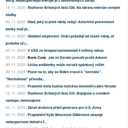
Berg: Nejbezpečnější energie je z obnovitelných zdrojů
18. 11. 2020 /
Rozhovor Britských listů 336. Na obranu televize veřejné
služby
30. 11. 2020 /
Hlad, jaký tu ještě nikdy nebyl: Americké potravinové
banky mají pl...
30. 11. 2020 /
Globální oteplování: Vědci požadují od české vlády, ať
proboha už j...
30. 11. 2020 /
V USA za listopad zaznamenali 4 miliony nákaz
30. 11. 2020 /
Boris Cvek
Jak mi Darwin pomohl prožít Advent
30. 11. 2020 /
Léčba antibiotiky může narušit spánkový režim
30. 11. 2020 /
Pozor na to, aby se Biden vracel k "normálu".
"Normálnost" přivedla...
30. 11. 2020 /
Prazemě měla hustou toxickou atmosféru jako Venuše
13. 11. 2020 /
Rozhovor Britských listů 335. Bojujeme s covidem
naslepo, netestujeme
30. 11. 2020 /
Zbraň družstva příští generace pro U.S. Army
30. 11. 2020 /
Propuštění Kylie Mooreové-Gilbertové ukazuje
nebezpečnost dohod s Í...