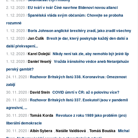
2. 12. 2020 /
EU tváří v tvář Číně navrhne Bidenovi novou alianci
1. 12. 2020 /
Španělská vláda svým občanům: Chovejte se proboha
rozumně
1. 12. 2020 /
Boris Johnson anglické brexitéry zradí, jako zradil všechny
1. 12. 2020 /
Jan Čulík
Brexit je dar, který poskytuje každý den další a
další překvapení...
1. 12. 2020 /
Karel Dolejší
Nikdy není tak zle, aby nemohlo být ještě líp
1. 12. 2020 /
Daniel Veselý
Vražda íránského vědce aneb Netanjahuův
perský gambit?
24. 11. 2020 /
Rozhovor Britských listů 338. Koronavirus: Omezenost
zabíjí
30. 11. 2020 /
David Stein
COVID úmrtí v ČR: až o polovinu více?
20. 11. 2020 /
Rozhovor Britských listů 337. Exekutoři jsou v pandemii
agresivní, ...
30. 11. 2020 /
Tomáš Korda
Revoluce z roku 1989 jako problém (pro)
liberální demokracie
30. 11. 2020 /
Albín Sybera
,
Natálie Valdišová
,
Tomáš Bouška
Michal