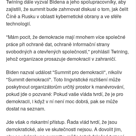
Twining dále vyzval Bidena a jeho spolupracovníky, aby
zajistili, že summit bude zahrnovat diskusi o tom, jak čelit
Číně a Rusku v oblasti kybernetické obrany a ve sféře
technologií.
"Mám pocit, že demokracie mají mnohem více společné
práce při ochraně dat, ochraně informační strany
svobodných a otevřených společností," prohlásil Twining,
jehož organizace prosazuje demokracii v zahraničí.
Biden nazval událost "Summit pro demokracii", nikoliv
"Summit demokracií". Toto lingvistické rozlišení může
poskytnout organizátorům určitý prostor k manévrování,
pokud jde o pozvané: Pokud vaše vláda tvrdí, že je pro
demokracii, i když v ní není moc dobrá, pak se může
dostat na seznam.
Jde však o riskantní přístup. Řada vlád tvrdí, že jsou
demokratické, ale ve skutečnosti nejsou. A dovolit jim,