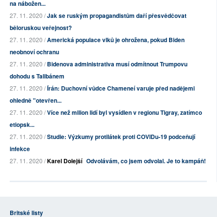
na nábožen...
27. 11. 2020 /
Jak se ruským propagandistům daří přesvědčovat
běloruskou veřejnost?
27. 11. 2020 /
Americká populace vlků je ohrožena, pokud Biden
neobnoví ochranu
27. 11. 2020 /
Bidenova administrativa musí odmítnout Trumpovu
dohodu s Talibánem
27. 11. 2020 /
Írán: Duchovní vůdce Chameneí varuje před nadějemi
ohledně "otevřen...
27. 11. 2020 /
Více než milion lidí byl vysídlen v regionu Tigray, zatímco
etiopsk...
27. 11. 2020 /
Studie: Výzkumy protilátek proti COVIDu-19 podceňují
infekce
27. 11. 2020 /
Karel Dolejší
Odvolávám, co jsem odvolal. Je to kampáň!
Britské listy