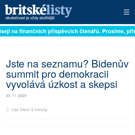
sejí na finančních příspěvcích čtenářů. Prosíme, přis
PŘIHLÁSIT
AKTUÁLNÍ VYDÁNÍ
ARCHIV
Jste na seznamu? Bidenův
summit pro demokracii
ROZHOVORY
vyvolává úzkost a skepsi
TÉMATA
30. 11. 2020
NEJČTENĚJŠÍ ZA 7 DNÍ
čas čtení 4 minuty
AUTOŘI
PŘÍSPĚVKY NA PROVOZ