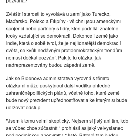
pozvána?
Zvláštní starosti to vyvolává u zemí jako Turecko,
Maďarsko, Polsko a Filipíny - všichni jsou americkými
spojenci nebo partnery s lídry, kteří podnikli znatelné
kroky vzdalující se demokracii. Dokonce i země jako
Indie, která o sobě tvrdí, že je nejlidnatější demokracií
světa, se kvůli nedávným protidemokratickým trendům
nemusí dočkat pozvání. Pak je tu otázka, jak
nadreprezentovány budou západní země.
Jak se Bidenova administrativa vyrovná s těmito
otázkami může poskytnout další vodítka ohledně
zahraničněpolitických plánů, včetně toho, které země
bude nový prezident upřednostňovat a ke kterým si bude
udržovat odstup.
"Jsem k tomu velmi skeptický. Nejsem si jistý ani tím, kdo
se vůbec chce zúčastnit," prohlásil asijský velvyslanec
pod podmínkou anonymity. "Jistě, Britové tam budou.