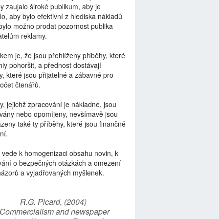
by zaujalo široké publikum, aby je
lo, aby bylo efektivní z hlediska nákladů
bylo možno prodat pozornost publika
telům reklamy.
kem je, že jsou přehlíženy příběhy, které
ly pohoršit, a přednost dostávají
y, které jsou přijatelné a zábavné pro
počet čtenářů.
y, jejichž zpracování je nákladné, jsou
vány nebo opomíjeny, nevšímavě jsou
zeny také ty příběhy, které jsou finančně
ní.
 vede k homogenizaci obsahu novin, k
vání o bezpečných otázkách a omezení
názorů a vyjadřovaných myšlenek.
R.G. Picard, (2004)
“Commercialism and newspaper