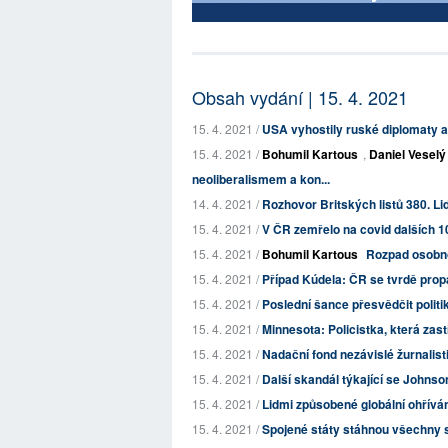
Obsah vydání | 15. 4. 2021
15. 4. 2021 /
USA vyhostily ruské diplomaty 
15. 4. 2021 /
Bohumil Kartous
,
Daniel Veselý
neoliberalismem a kon...
14. 4. 2021 /
Rozhovor Britských listů 380. Lid
15. 4. 2021 /
V ČR zemřelo na covid dalších 10
15. 4. 2021 /
Bohumil Kartous
Rozpad osobnos
15. 4. 2021 /
Případ Kúdela: ČR se tvrdě propa
15. 4. 2021 /
Poslední šance přesvědčit politi
15. 4. 2021 /
Minnesota: Policistka, která zast
15. 4. 2021 /
Nadační fond nezávislé žurnalis
15. 4. 2021 /
Další skandál týkající se Johnso
15. 4. 2021 /
Lidmi způsobené globální ohříván
15. 4. 2021 /
Spojené státy stáhnou všechny 