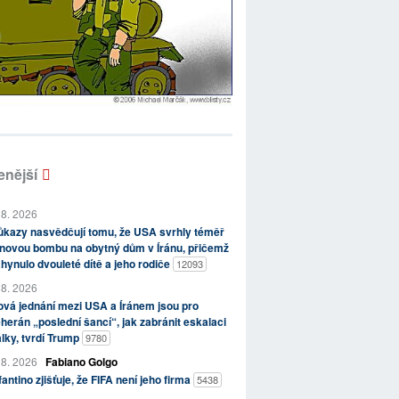
enější
 8. 2026
kazy nasvědčují tomu, že USA svrhly téměř
novou bombu na obytný dům v Íránu, přičemž
hynulo dvouleté dítě a jeho rodiče
12093
 8. 2026
vá jednání mezi USA a Íránem jsou pro
herán „poslední šancí“, jak zabránit eskalaci
lky, tvrdí Trump
9780
 8. 2026
Fabiano Golgo
fantino zjišťuje, že FIFA není jeho firma
5438