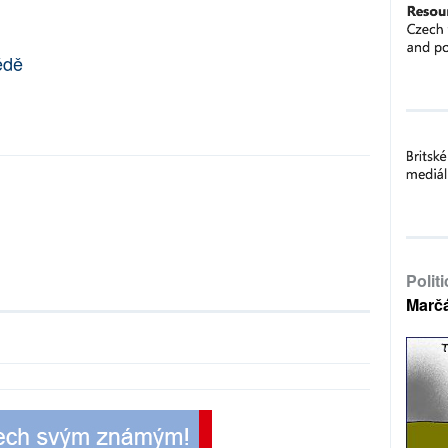
ědě
Polit
Marč