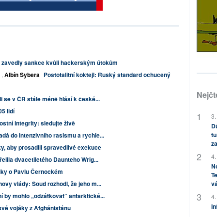
a zavedly sankce kvůli hackerským útokům
,
Albín Sybera
Postotalitní koktejl: Ruský standard ochucený
Nejčt
i se v ČR stále méně hlásí k české...
5 lidí
3.
tní integrity: sledujte živě
Dů
tu
dá do intenzivního rasismu a rychle...
za
ky, aby prosadili spravedlivé exekuce
4.
řelila dvacetiletého Daunteho Wrig...
No
tiky o Pavlu Černockém
Te
novy vlády: Soud rozhodl, že jeho m...
vá
í by mohlo „odzátkovat“ antarktické...
4.
In
své vojáky z Afghánistánu