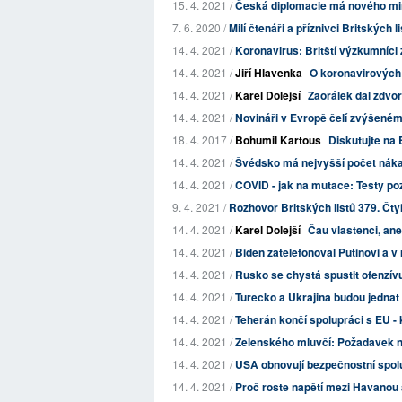
15. 4. 2021 /
Česká diplomacie má nového min
7. 6. 2020 /
Milí čtenáři a příznivci Britských l
14. 4. 2021 /
Koronavirus: Britští výzkumníci z
14. 4. 2021 /
Jiří Hlavenka
O koronavirových
14. 4. 2021 /
Karel Dolejší
Zaorálek dal zdvoř
14. 4. 2021 /
Novináři v Evropě čelí zvýšeném
18. 4. 2017 /
Bohumil Kartous
Diskutujte na 
14. 4. 2021 /
Švédsko má nejvyšší počet náka
14. 4. 2021 /
COVID - jak na mutace: Testy p
9. 4. 2021 /
Rozhovor Britských listů 379. Čtyř
14. 4. 2021 /
Karel Dolejší
Čau vlastenci, an
14. 4. 2021 /
Biden zatelefonoval Putinovi a v
14. 4. 2021 /
Rusko se chystá spustit ofenzívu 
14. 4. 2021 /
Turecko a Ukrajina budou jednat 
14. 4. 2021 /
Teherán končí spolupráci s EU - 
14. 4. 2021 /
Zelenského mluvčí: Požadavek na
14. 4. 2021 /
USA obnovují bezpečnostní spo
14. 4. 2021 /
Proč roste napětí mezi Havanou