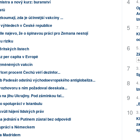
4.
istra a nový kurz: buranství
Op
istů
Am
koumají, zda je účinnější vakcíny ...
i
 výhledech v České republice
7.
ile najevo, že o špinavou práci pro Zemana nestojí
Kl
od
u riziku
5.
Britských listech
Zá
z per capita v Evropě
4
ozměněných vakcín
3.
icet procent Čechů věří dezinfor...
S
eb Padesát odstínů východoevropského antiglobaliza...
4.
 rozhovoru s ním požadoval deeskala...
Iz
na jihu Ukrajiny. Pod záminkou fal...
4.
o spolupráci v Istanbulu
„
kvůli hájení lidských práv
3.
Kl
 jednání s Putinem zůstal bez odpovědi
za
lupráci s Německem
s
 a Madridem