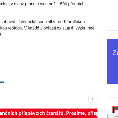
omise, v nichž pracuje více než 1 500 předních
sahovat tři vědecké specializace: Teoretickou
ickou teologii. V každé z oblastí existují tři výzkumné
s.
mus
1
ančních příspěvcích čtenářů. Prosíme, přispějte. ➥