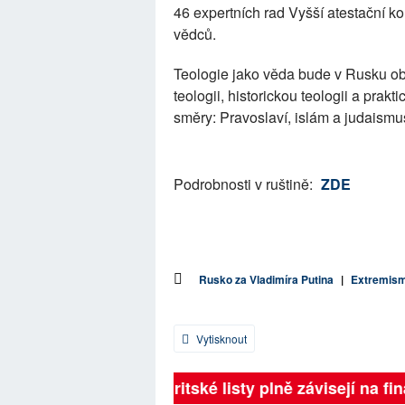
46 expertních rad Vyšší atestační k
vědců.
Teologie jako věda bude v Rusku ob
teologii, historickou teologii a prakt
směry: Pravoslaví, islám a judaismu
Podrobnosti v ruštině:
ZDE
Rusko za Vladimíra Putina
|
Extremis
Vytisknout
Britské listy plně závisejí na fin