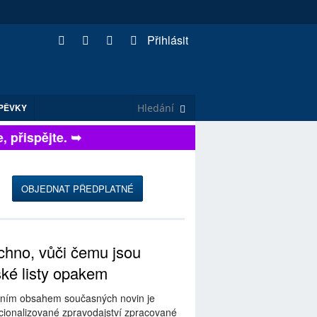
Přihlásit
PĚVKY
přispějte. ➥
OBJEDNAT PŘEDPLATNÉ
hno, vůči čemu jsou
ské listy opakem
ním obsahem současných novin je
ionalizované zpravodajství zpracované