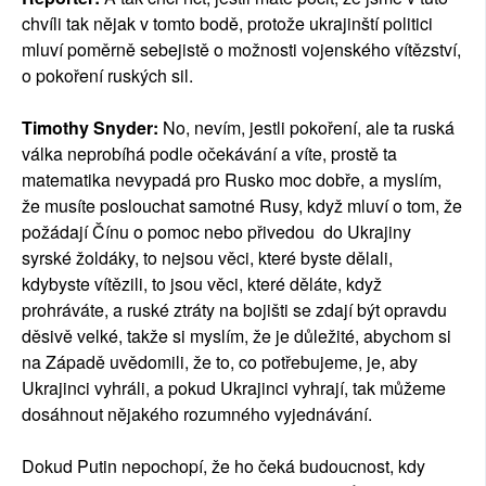
chvíli tak nějak v tomto bodě, protože ukrajinští politici
mluví poměrně sebejistě o možnosti vojenského vítězství,
o pokoření ruských sil.
Timothy Snyder:
No, nevím, jestli pokoření, ale ta ruská
válka neprobíhá podle očekávání a víte, prostě ta
matematika nevypadá pro Rusko moc dobře, a myslím,
že musíte poslouchat samotné Rusy, když mluví o tom, že
požádají Čínu o pomoc nebo přivedou do Ukrajiny
syrské žoldáky, to nejsou věci, které byste dělali,
kdybyste vítězili, to jsou věci, které děláte, když
prohráváte, a ruské ztráty na bojišti se zdají být opravdu
děsivě velké, takže si myslím, že je důležité, abychom si
na Západě uvědomili, že to, co potřebujeme, je, aby
Ukrajinci vyhráli, a pokud Ukrajinci vyhrají, tak můžeme
dosáhnout nějakého rozumného vyjednávání.
Dokud Putin nepochopí, že ho čeká budoucnost, kdy