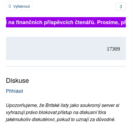
3
Vytisknout
í na finančních příspěvcích čtenářů. Prosíme, přispěj
17309
Diskuse
Přihlásit
Upozorňujeme, že Britské listy jako soukromý server si
vyhrazují právo blokovat přístup na diskusní fóra
jakémukoliv diskutérovi, pokud to uznají za důvodné.