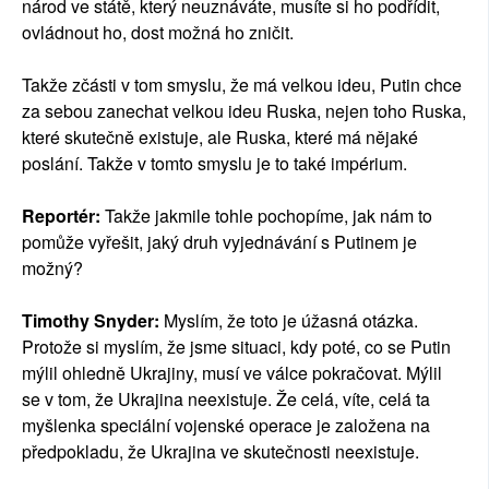
národ ve státě, který neuznáváte, musíte si ho podřídit,
ovládnout ho, dost možná ho zničit.
Takže zčásti v tom smyslu, že má velkou ideu, Putin chce
za sebou zanechat velkou ideu Ruska, nejen toho Ruska,
které skutečně existuje, ale Ruska, které má nějaké
poslání. Takže v tomto smyslu je to také impérium.
Reportér:
Takže jakmile tohle pochopíme, jak nám to
pomůže vyřešit, jaký druh vyjednávání s Putinem je
možný?
Timothy Snyder:
Myslím, že toto je úžasná otázka.
Protože si myslím, že jsme situaci, kdy poté, co se Putin
mýlil ohledně Ukrajiny, musí ve válce pokračovat. Mýlil
se v tom, že Ukrajina neexistuje. Že celá, víte, celá ta
myšlenka speciální vojenské operace je založena na
předpokladu, že Ukrajina ve skutečnosti neexistuje.