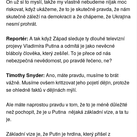
On už si to myslí, takže my vlastně nebudeme nijak moc
riskovat, když ukážeme, že to je skutečně pravda, že nám
skutečně záleží na demokracii a že chápeme, že Ukrajina
nesmí prohrát.
Reportér:
A tak když Západ sleduje ty dlouhé televizní
projevy Vladimíra Putina a odmítá je jako nevěcné
bláboly člověka, který zešílel. To je přece od nás
nebezpečná nevědomost, po pravdě řečeno, ne?
Timothy Snyder:
Ano, máte pravdu, musíme to brát
vážně. Musíme ovšem kritizovat jeho pojetí dějin, protože
se ohledně faktů v dějinách mýlí.
Ale máte naprostou pravdu v tom, že to je méně důležité
než pochopit, že je u Putina nějaká základní vize, a ta tu
je.
Základní vize je, že Putin je hrdina, který přišel z