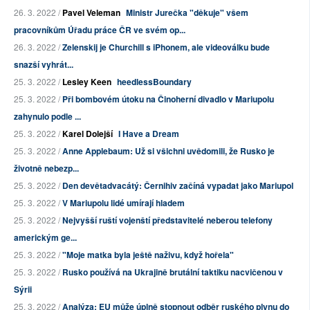
26. 3. 2022 /
Pavel Veleman
Ministr Jurečka "děkuje" všem
pracovníkům Úřadu práce ČR ve svém op...
26. 3. 2022 /
Zelenskij je Churchill s iPhonem, ale videoválku bude
snazší vyhrát...
25. 3. 2022 /
Lesley Keen
heedlessBoundary
25. 3. 2022 /
Při bombovém útoku na Činoherní divadlo v Mariupolu
zahynulo podle ...
25. 3. 2022 /
Karel Dolejší
I Have a Dream
25. 3. 2022 /
Anne Applebaum: Už si všichni uvědomili, že Rusko je
životně nebezp...
25. 3. 2022 /
Den devětadvacátý: Černihiv začíná vypadat jako Mariupol
25. 3. 2022 /
V Mariupolu lidé umírají hladem
25. 3. 2022 /
Nejvyšší ruští vojenští představitelé neberou telefony
americkým ge...
25. 3. 2022 /
"Moje matka byla ještě naživu, když hořela"
25. 3. 2022 /
Rusko používá na Ukrajině brutální taktiku nacvičenou v
Sýrii
25. 3. 2022 /
Analýza: EU může úplně stopnout odběr ruského plynu do