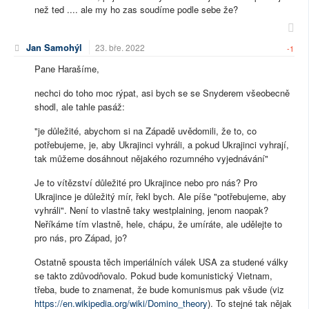
než ted .... ale my ho zas soudíme podle sebe že?
Jan Samohýl
23. bře. 2022
-1
Pane Harašíme,
nechci do toho moc rýpat, asi bych se se Snyderem všeobecně
shodl, ale tahle pasáž:
"je důležité, abychom si na Západě uvědomili, že to, co
potřebujeme, je, aby Ukrajinci vyhráli, a pokud Ukrajinci vyhrají,
tak můžeme dosáhnout nějakého rozumného vyjednávání"
Je to vítězství důležité pro Ukrajince nebo pro nás? Pro
Ukrajince je důležitý mír, řekl bych. Ale píše "potřebujeme, aby
vyhráli". Není to vlastně taky westplaining, jenom naopak?
Neříkáme tím vlastně, hele, chápu, že umíráte, ale udělejte to
pro nás, pro Západ, jo?
Ostatně spousta těch imperiálních válek USA za studené války
se takto zdůvodňovalo. Pokud bude komunistický Vietnam,
třeba, bude to znamenat, že bude komunismus pak všude (viz
https://en.wikipedia.org/wiki/Domino_theory
). To stejné tak nějak