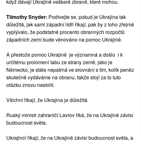
když dávají Ukrajině veškeré zbraně, které mohou.
Tiimothy Snyder:
Podívejte se, pokud je Ukrajina tak
důležitá, jak sami západní lídři říkají, pak by z toho zřejmě
vyplývalo, že podstatné procento obranných rozpočtů
západních zemí bude věnováno na pomoc Ukrajině.
A přestože pomoc Ukrajině je významná a došlo i k
určitému prolomení tabu ze strany země, jako je
Německo, je stále nepatrná ve srovnání s tím, kolik peněz
skutečně vydáváme na obranu, takže stojí za to tuto
otázku znovu nastolit.
Všichni říkají, že Ukrajina je důležitá.
Ruský ministr zahraničí Lavrov říká, že na Ukrajině závisí
budoucnost světa.
Ukrajinci říkají, že na Ukrajině závisí budoucnost světa, a