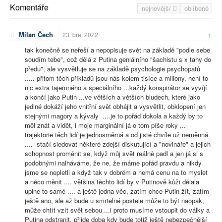
Komentáře
nejnovější
oblíbené
Milan Čech
23. bře. 2022
1
tak konečně se neřeší a nepopisuje svět na základě "podle sebe
soudím tebe", což dělá z Putina geniálního "šachistu s x tahy do
předu", ale vysvětluje se na základě psychologie psychopatů
..... přitom těch příkladů jsou nás kolem tisíce a miliony, není to
nic extra tajemného a speciálního ...každý konspirátor se vyvíjí
a končí jako Putin ...ve větších a větších bludech, které jako
jediné dokáží jeho vnitřní svět obhájit a vysvětlit, obklopení jen
stejnými magory a kývaly ....je to pořád dokola a každý by to
měl znát a vidět, i moje marginální já o tom píše roky ...
trajektorie těch lidí je jednosměrná a od jisté chvíle už neměnná
.... stačí sledovat některé zdejší diskutující a "novináře" a jejich
schopnost proměnit se, když můj svět reálně padl a jen já si s
podobnými nalháváme, že ne, že máme pořád pravdu a nikdy
jsme se nepletli a když tak v dobrém a nemá cenu na to myslet
a něco měnit .... většina těchto lidí by v Putinově kůži dělala
uplne to samé .... a ještě jedna věc, zatím chce Putin žít, zatím
ještě ano, ale až bude u smrtelné postele může to být naopak,
může chtít vzít svět sebou ...i proto musíme vstoupit do války a
Putina odstranit, přijde doba kdy bude totiž ještě nebezpečnější