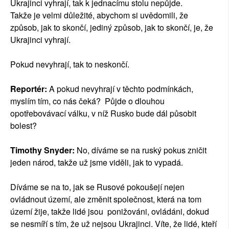
Ukrajinci vyhrají, tak k jednacímu stolu nepůjde.
Takže je velmi důležité, abychom si uvědomili, že
způsob, jak to skončí, jediný způsob, jak to skončí, je, že
Ukrajinci vyhrají.
Pokud nevyhrají, tak to neskončí.
Reportér:
A pokud nevyhrají v těchto podmínkách,
myslím tím, co nás čeká? Půjde o dlouhou
opotřebovávací válku, v níž Rusko bude dál působit
bolest?
Timothy Snyder:
No, díváme se na ruský pokus zničit
jeden národ, takže už jsme viděli, jak to vypadá.
Díváme se na to, jak se Rusové pokoušejí nejen
ovládnout území, ale změnit společnost, která na tom
území žije, takže lidé jsou ponižováni, ovládáni, dokud
se nesmíří s tím, že už nejsou Ukrajinci. Víte, že lidé, kteří