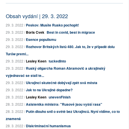
Obsah vydání | 29. 3. 2022
29. 3. 2022 /
Peskov: Musíte Rusko pochopit!
29. 3. 2022 /
Boris Cvek
Best in covid, best in migrace
29. 3. 2022 /
Esence populismu
29. 3. 2022 /
Rozhovor Britských listů 480. Jak to, že v případě dolu
Turów premi...
29. 3. 2022 /
Lesley Keen
tuckedInto
29. 3. 2022 /
Ruský oligarcha Roman Abramovič a ukrajinský
vyjednavač se stali te...
29. 3. 2022 /
Ukrajinci skutečně dobývají zpět svá města
29. 3. 2022 /
Jak to na Ukrajině dopadne?
28. 3. 2022 /
Lesley Keen
unevenFinish
28. 3. 2022 /
Asistentka ministra: "Rusové jsou vyšší rasa"
28. 3. 2022 /
Putin dlouho snil o světě bez Ukrajinců. Nyní vidíme, co to
znamená
28. 3. 2022 /
Diskriminační humanismus