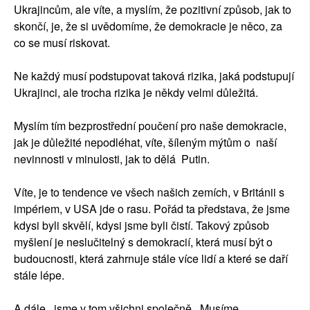
Ukrajincům, ale víte, a myslím, že pozitivní způsob, jak to
skončí, je, že si uvědomíme, že demokracie je něco, za
co se musí riskovat.
Ne každý musí podstupovat taková rizika, jaká podstupují
Ukrajinci, ale trocha rizika je někdy velmi důležitá.
Myslím tím bezprostřední poučení pro naše demokracie,
jak je důležité nepodléhat, víte, šíleným mýtům o naší
nevinnosti v minulosti, jak to dělá Putin.
Víte, je to tendence ve všech našich zemích, v Británii s
impériem, v USA jde o rasu. Pořád ta představa, že jsme
kdysi byli skvělí, kdysi jsme byli čistí. Takový způsob
myšlení je neslučitelný s demokracií, která musí být o
budoucnosti, která zahrnuje stále více lidí a které se daří
stále lépe.
A dále, jsme v tom všichni společně . Musíme