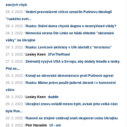
starých chyb
28. 3. 2022 /
Vedení pravoslavné církve označilo Putinovu ideologii
"ruského svět...
28. 3. 2022 /
Rusko: Státní duma chystá dogma o neomylnosti vlády?
28. 3. 2022 /
Německá strana Die Linke se hádá ohledně "občanské
války" na Ukrajině
28. 3. 2022 /
Rusko: Levicové aktivisty v Ufě obvinili z "terorismu"
27. 3. 2022 /
Lesley Keen
2ForTheRoad
27. 3. 2022 /
Zelenskij vyzývá USA a Evropu, aby dodaly letadla a tanky.
Ptal se,...
26. 3. 2022 /
Konají se obrovské demonstrace proti Putinově agresi
26. 3. 2022 /
Rusko: Máme právo použít jaderné zbraně i v konvenční
válce
26. 3. 2022 /
Lesley Keen
duddle
26. 3. 2022 /
Ukrajinci znovu ovládli město Irpiň, avšak jeho velká část
byla Rus...
26. 3. 2022 /
Rusové se zřejmě vzdávají snah okupovat celou Ukrajinu
26. 3. 2022 /
Petr Haraším
Uf - oni