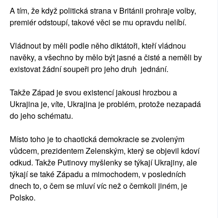
A tím, že když politická strana v Británii prohraje volby,
premiér odstoupí, takové věci se mu opravdu nelíbí.
Vládnout by měli podle něho diktátoři, kteří vládnou
navěky, a všechno by mělo být jasné a čisté a neměli by
existovat žádní soupeři pro jeho druh jednání.
Takže Západ je svou existencí jakousi hrozbou a
Ukrajina je, víte, Ukrajina je problém, protože nezapadá
do jeho schématu.
Místo toho je to chaotická demokracie se zvoleným
vůdcem, prezidentem Zelenským, který se objevil kdoví
odkud. Takže Putinovy myšlenky se týkají Ukrajiny, ale
týkají se také Západu a mimochodem, v posledních
dnech to, o čem se mluví víc než o čemkoli jiném, je
Polsko.