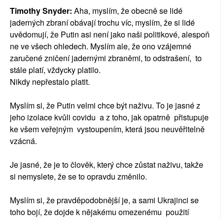
Timothy Snyder:
Aha, myslím, že obecně se lidé
jaderných zbraní obávají trochu víc, myslím, že si lidé
uvědomují, že Putin asi není jako naši politikové, alespoň
ne ve všech ohledech. Myslím ale, že ono vzájemné
zaručené zničení jadernými zbraněmi, to odstrašení, to
stále platí, vždycky platilo.
Nikdy nepřestalo platit.
Myslím si, že Putin velmi chce být naživu. To je jasné z
jeho izolace kvůli covidu a z toho, jak opatrně přistupuje
ke všem veřejným vystoupením, která jsou neuvěřitelně
vzácná.
Je jasné, že je to člověk, který chce zůstat naživu, takže
si nemyslete, že se to opravdu změnilo.
Myslím si, že pravděpodobnější je, a sami Ukrajinci se
toho bojí, že dojde k nějakému omezenému použití