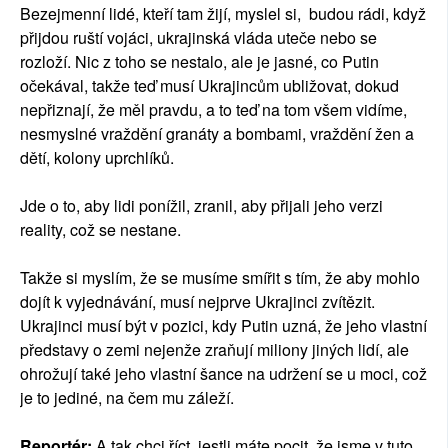
Bezejmenní lidé, kteří tam žijí, myslel si, budou rádi, když
přijdou ruští vojáci, ukrajinská vláda uteče nebo se
rozloží. Nic z toho se nestalo, ale je jasné, co Putin
očekával, takže teď musí Ukrajincům ubližovat, dokud
nepřiznají, že měl pravdu, a to teď na tom všem vidíme,
nesmyslné vraždění granáty a bombami, vraždění žen a
dětí, kolony uprchlíků.
Jde o to, aby lidi ponížil, zranil, aby přijali jeho verzi
reality, což se nestane.
Takže si myslím, že se musíme smířit s tím, že aby mohlo
dojít k vyjednávání, musí nejprve Ukrajinci zvítězit.
Ukrajinci musí být v pozici, kdy Putin uzná, že jeho vlastní
představy o zemi nejenže zraňují miliony jiných lidí, ale
ohrožují také jeho vlastní šance na udržení se u moci, což
je to jediné, na čem mu záleží.
Reportér:
A tak chci říct, jestli máte pocit, že jsme v tuto