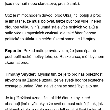
jsou novináři nebo starostové, prostě zmizí.
Což je mimochodem důvod, proč Ukrajinci bojují a proč
je jim jasné, že musí bojovat, takže bychom viděli nejen
dlouhou válku, v níž umírá stále více ruských vojáků a
stále více ukrajinských civilistů, ale také šíření tohoto
politického útlaku na celém území samotné Ukrajiny.
Reportér:
Pokud máte pravdu v tom, že jsme špatně
pochopili ruské motivy toho, co Rusko chce, měli bychom
zkoumat proč.
Timothy Snyder:
Myslím tím, že je to pro nás příležitost,
abychom na Západě uznali, že ve světě hodnot skutečně
existuje pluralita. Víte, ne všichni se snaží být jako my.
Je tu příležitost uznat, že jiní lidé čtou knihy, které
obsahují jiné myšlenky a že svět nemusí nutně jít tak, jak
si člověk přeje, a proto musí podniknout aktivní kroky, aby