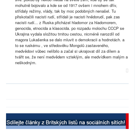
mohutně bojovalo a kde se od 1917 ovšem i mnohem dřív,
střídaly režimy, vlády, tak by moc podobných nenašel. Tu
přiskotačili nacisti rudí, střídali je nacisti hnědorudí, pak zas
nacisti rudí... z Ruska přicházel hladomor za hladomorem,
genocida, etnocida a klasocida. po rozpadu molochu CCCP se
Ukrajina vydala složitou trnitou cestou, nicméně narozdíl od
magora Lukašenka se dalo mluvit o demokracii a hodnotách. a
to se ruskému , ve středověku Mongolů zastaveného,
medvědovi vůbec nelíbilo a začal si ukrajovat díl za dílem a
tvářit se, že není medvědem vzteklým, ale medvídkem malým a
neškodným.