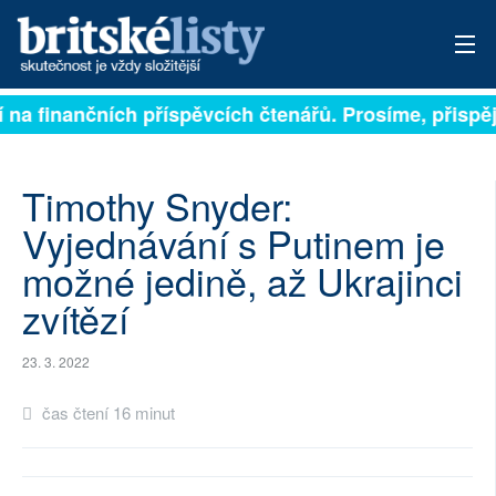
na finančních příspěvcích čtenářů. Prosíme, přispějte.
PŘIHLÁSIT
AKTUÁLNÍ VYDÁNÍ
Timothy Snyder:
ARCHIV
Vyjednávání s Putinem je
možné jedině, až Ukrajinci
ROZHOVORY
zvítězí
TÉMATA
23. 3. 2022
NEJČTENĚJŠÍ ZA 7 DNÍ
čas čtení 16 minut
AUTOŘI
PŘÍSPĚVKY NA PROVOZ