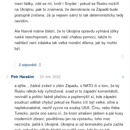
mezi řádky, zdá se mi, tvrdí i Snyder - pokud se Rusko rozšíří
na Ukrajinu, pak to znamená, že demokracie na Západě bude
postupně zničena. Já (a nejsem sám) to tak deterministicky tedy
nevidím.
Ale hlavně máme štěstí, že to Ukrajina opravdu vyhrává (díky
ruské neschopnosti, a přes naší chabou pomoc), takže to
naštěstí není zdaleka tak velké morální dilema, jak by mohlo
být.
2 odpovědi
Petr Haraším
23. bře. 2022
3
a ejhle... žádné zvěsti o zlém Západu, o NATO či o tom, že by
Rusku někdo kdy vyhrožoval. snad si to západní komentátoři,
novináři a politici řádně přečtou a popřemýšlí si, kde západní
soudruzi udělali chybu! pokud se Rusko cítí být velké, silné a
nepřekonatelné, nechť vyzve na souboj USA, Čínu, nebo třeba
Turecko. jenže ono samo ví, že krom strašení jádrem a pár kusy
moderních zbraní, povětšinou jen na výstavku, toho moc
nezmůže. ještě k Ukrajině. Ukrajina si od leninského puče zažila
své. pokud by někdo hledal na světě zem, kde by se tak