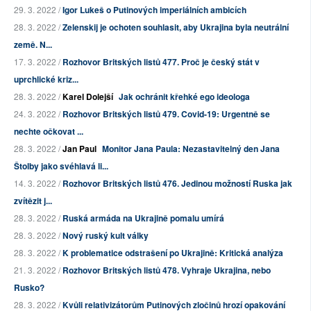
29. 3. 2022 /
Igor Lukeš o Putinových imperiálních ambicích
28. 3. 2022 /
Zelenskij je ochoten souhlasit, aby Ukrajina byla neutrální
země. N...
17. 3. 2022 /
Rozhovor Britských listů 477. Proč je český stát v
uprchlické kriz...
28. 3. 2022 /
Karel Dolejší
Jak ochránit křehké ego ideologa
24. 3. 2022 /
Rozhovor Britských listů 479. Covid-19: Urgentně se
nechte očkovat ...
28. 3. 2022 /
Jan Paul
Monitor Jana Paula: Nezastavitelný den Jana
Štolby jako svéhlavá li...
14. 3. 2022 /
Rozhovor Britských listů 476. Jedinou možností Ruska jak
zvítězit j...
28. 3. 2022 /
Ruská armáda na Ukrajině pomalu umírá
28. 3. 2022 /
Nový ruský kult války
28. 3. 2022 /
K problematice odstrašení po Ukrajině: Kritická analýza
21. 3. 2022 /
Rozhovor Britských listů 478. Vyhraje Ukrajina, nebo
Rusko?
28. 3. 2022 /
Kvůli relativizátorům Putinových zločinů hrozí opakování