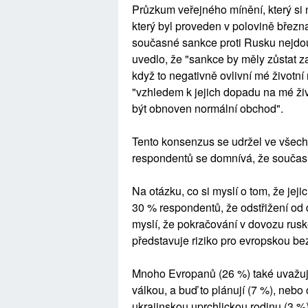
Průzkum veřejného mínění, který si
který byl proveden v polovině březn
současné sankce proti Rusku nejdo
uvedlo, že "sankce by měly zůstat za
když to negativně ovlivní mé životn
"vzhledem k jejich dopadu na mé ži
být obnoven normální obchod".
Tento konsenzus se udržel ve všec
respondentů se domnívá, že současn
Na otázku, co si myslí o tom, že je
30 % respondentů, že odstřižení od d
myslí, že pokračování v dovozu rusk
představuje riziko pro evropskou bez
Mnoho Evropanů (26 %) také uvažuje
válkou, a buď to plánují (7 %), nebo
ukrajinskou uprchlickou rodinu (3 %)