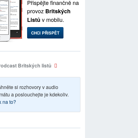
Přispějte finančně na
provoz
Britských
v mobilu.
Listů
CHCI PŘISPĚT
odcast Britských listů
áhněte si rozhovory v audio
mátu a poslouchejte je kdekoliv.
k na to?