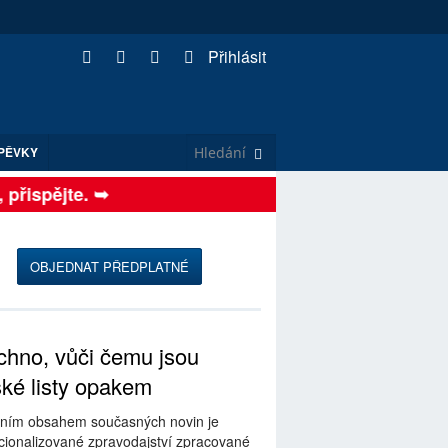
Přihlásit
PĚVKY
ispějte. ➥
OBJEDNAT PŘEDPLATNÉ
hno, vůči čemu jsou
ské listy opakem
ním obsahem současných novin je
ionalizované zpravodajství zpracované