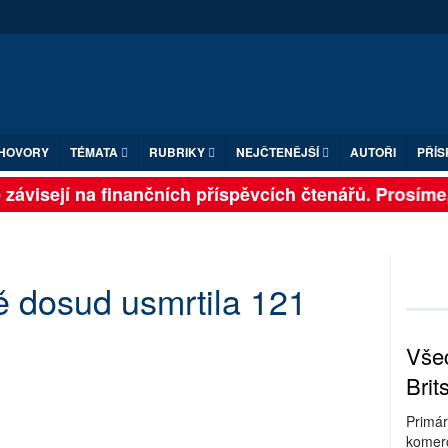
HOVORY
TÉMATA
RUBRIKY
NEJČTENĚJŠÍ
AUTOŘI
PŘÍS
ávisejí na finančních příspěvcích čtenářů. Prosíme, př
ě dosud usmrtila 121
Všec
Brit
Primár
komerc