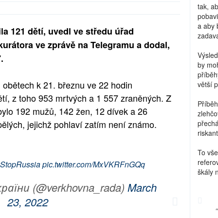
tak, a
pobavi
a aby 
la 121 dětí, uvedl ve středu úřad
zadava
kurátora ve zprávě na Telegramu a dodal,
Výsled
.
by moh
příběh
 obětech k 21. březnu ve 22 hodin
větší 
tí, z toho 953 mrtvých a 1 557 zraněných. Z
Příběh
bylo 192 mužů, 142 žen, 12 dívek a 26
zlehčo
pělých, jejichž pohlaví zatím není známo.
přechá
riskant
To vše
refero
StopRussia
pic.twitter.com/MxVKRFnGQq
škály 
раїни (@verkhovna_rada)
March
23, 2022