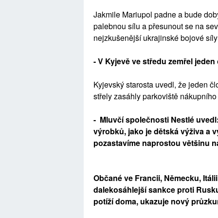
Jakmile Mariupol padne a bude dobyt
palebnou sílu a přesunout se na se
nejzkušenější ukrajinské bojové sí
- V Kyjevě ve středu zemřel jeden 
Kyjevský starosta uvedl, že jeden čl
střely zasáhly parkoviště nákupního 
- Mluvčí společnosti Nestlé uved
výrobků, jako je dětská výživa a
pozastavíme naprostou většinu n
Občané ve Francii, Německu, Itálii
dalekosáhlejší sankce proti Rusk
potíží doma, ukazuje nový průzku