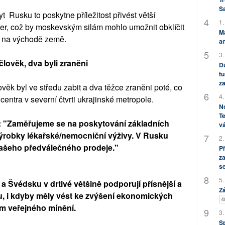
S
 Rusku to poskytne příležitost přivést větší
1.
ver, což by moskevským silám mohlo umožnit obklíčit
M
ly na východě země.
an
3.
člověk, dva byli zraněni
Dů
tu
za
ověk byl ve středu zabit a dva těžce zraněni poté, co
4.
centra v severní čtvrti ukrajinské metropole.
No
Te
l: "Zaměřujeme se na poskytování základních
vá
 výrobky lékařské/nemocniční výživy. V Rusku
2.
ašeho předválečného prodeje."
P
za
s
5.
 a Švédsku v drtivé většině podporují přísnější a
Zá
u, i kdyby měly vést ke zvýšení ekonomických
4
m veřejného mínění.
3.
S