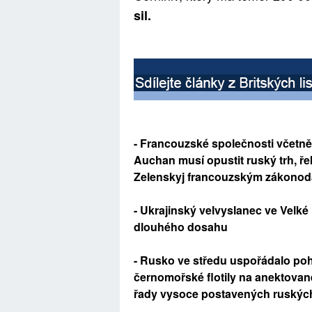
sil.
- Francouzské společnosti včetn
Auchan musí opustit ruský trh, ře
Zelenskyj francouzským zákonod
- Ukrajinský velvyslanec ve Velké
dlouhého dosahu
- Rusko ve středu uspořádalo poh
černomořské flotily na anektované
řady vysoce postavených ruských