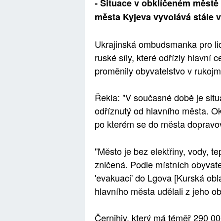
- Situace v obklíčeném městě
města Kyjeva vyvolává stále v
Ukrajinská ombudsmanka pro lid
ruské síly, které odřízly hlavní 
proměnily obyvatelstvo v rukojm
Řekla: "V současné době je situ
odříznutý od hlavního města. O
po kterém se do města dopravova
"Město je bez elektřiny, vody, te
zničená. Podle místních obyvatel
'evakuaci' do Lgova [Kurská obl
hlavního města udělali z jeho ob
Černihiv, který má téměř 290 000