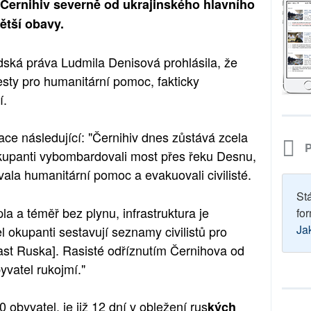
 Černihiv severně od ukrajinského hlavního
ětší obavy.
ská práva Ludmila Denisová prohlásila, že
cesty pro humanitární pomoc, fakticky
í.
ace následující: "Černihiv dnes zůstává zcela
P
kupanti vybombardovali most přes řeku Desnu,
la humanitární pomoc a evakuovali civilisté.
St
pla a téměř bez plynu, infrastruktura je
for
Ja
 okupanti sestavují seznamy civilistů pro
ast Ruska]. Rasisté odříznutím Černihova od
yvatel rukojmí."
 obyvatel, je již 12 dní v obležení rus
kých