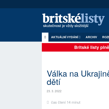
AKTUÁLNÍ VYDÁNÍ
ARCHIV
ROZ
Britské listy plně z
Válka na Ukrajin
dětí
23. 3. 2022
čas čtení 14 minut