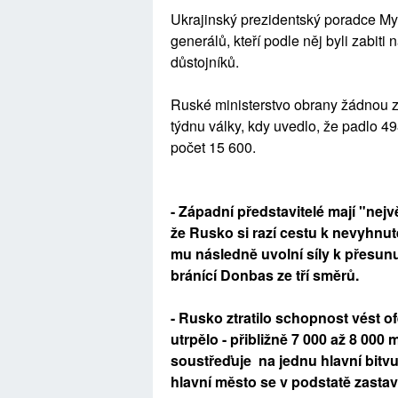
Ukrajinský prezidentský poradce My
generálů, kteří podle něj byli zabiti
důstojníků.
Ruské ministerstvo obrany žádnou z 
týdnu války, kdy uvedlo, že padlo 49
počet 15 600.
- Západní představitelé mají "nejv
že Rusko si razí cestu k nevyhnut
mu následně uvolní síly k přesunu
bránící Donbas ze tří směrů.
- Rusko ztratilo schopnost vést of
utrpělo - přibližně 7 000 až 8 000 
soustřeďuje na jednu hlavní bitvu
hlavní město se v podstatě zastavi