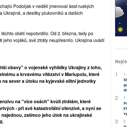
chajlo Podoljak v neděli jmenoval šest ruských
 na Ukrajině, a desítky plukovníků a dalších
těchto obětí nepotvrdilo. Od 2. března, tedy po
8 jeho vojáků, své ztráty neupřesnilo. Ukrajina uvádí
Nejčt
ětší obavy" o vojenské vyhlídky Ukrajiny z toho,
elnému a krvavému vítězství v Mariupolu, které
1.
Sh
 na sever a útoku na kyjevské elitní jednotky
go
do
1.
enzívu na "více osách" kvůli ztrátám, které
Po
mrtvých - při své katastrofální ofenzívě, a nyní se
67
v
 najednou, zatímco jeho útok na ukrajinské
l.
2.
Tr