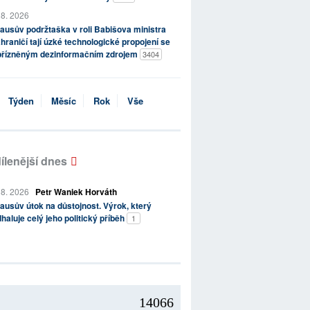
 8. 2026
ausův podržtaška v roli Babišova ministra
hraničí tají úzké technologické propojení se
přízněným dezinformačním zdrojem
3404
Týden
Měsíc
Rok
Vše
ílenější dnes
 8. 2026
Petr Waniek Horváth
ausův útok na důstojnost. Výrok, který
haluje celý jeho politický příběh
1
14066