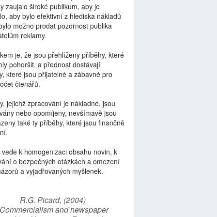
by zaujalo široké publikum, aby je
lo, aby bylo efektivní z hlediska nákladů
bylo možno prodat pozornost publika
telům reklamy.
kem je, že jsou přehlíženy příběhy, které
ly pohoršit, a přednost dostávají
y, které jsou přijatelné a zábavné pro
počet čtenářů.
y, jejichž zpracování je nákladné, jsou
vány nebo opomíjeny, nevšímavě jsou
zeny také ty příběhy, které jsou finančně
ní.
 vede k homogenizaci obsahu novin, k
vání o bezpečných otázkách a omezení
názorů a vyjadřovaných myšlenek.
R.G. Picard, (2004)
“Commercialism and newspaper