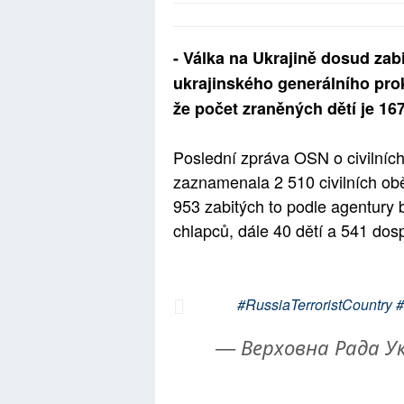
- Válka na Ukrajině dosud zabi
ukrajinského generálního pro
že počet zraněných dětí je 167
Poslední zpráva OSN o civilních
zaznamenala 2 510 civilních obě
953 zabitých to podle agentury 
chlapců, dále 40 dětí a 541 dos
#RussiaTerroristCountry
#
— Верховна Рада Ук