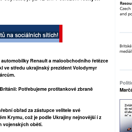
ě automobilky Renault a maloobchodního řetězce
kl ve středu ukrajinský prezident Volodymyr
árcům.
Polit
 Británii: Potřebujeme protitankové zbraně
Marč
řební obřad za zástupce velitele své
m Krymu, což je podle Ukrajiny nejnovější í z
 vojenských obětí.