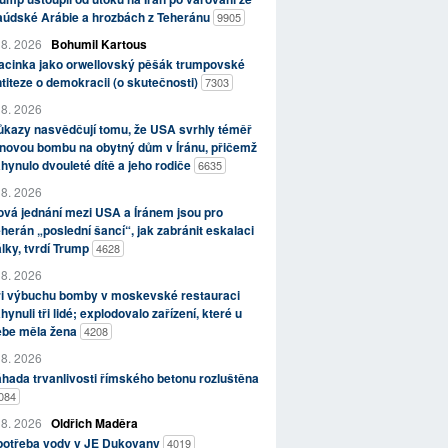
aúdské Arábie a hrozbách z Teheránu
9905
 8. 2026
Bohumil Kartous
acinka jako orwellovský pěšák trumpovské
titeze o demokracii (o skutečnosti)
7303
 8. 2026
kazy nasvědčují tomu, že USA svrhly téměř
novou bombu na obytný dům v Íránu, přičemž
hynulo dvouleté dítě a jeho rodiče
6635
 8. 2026
vá jednání mezi USA a Íránem jsou pro
herán „poslední šancí“, jak zabránit eskalaci
lky, tvrdí Trump
4628
 8. 2026
ři výbuchu bomby v moskevské restauraci
hynuli tři lidé; explodovalo zařízení, které u
ebe měla žena
4208
 8. 2026
hada trvanlivosti římského betonu rozluštěna
084
 8. 2026
Oldřich Maděra
potřeba vody v JE Dukovany
4019