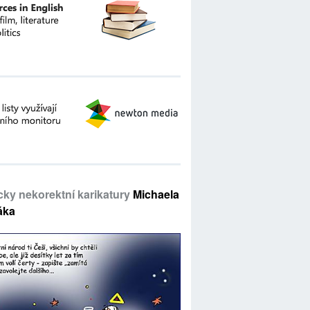
icky nekorektní karikatury
Michaela
áka