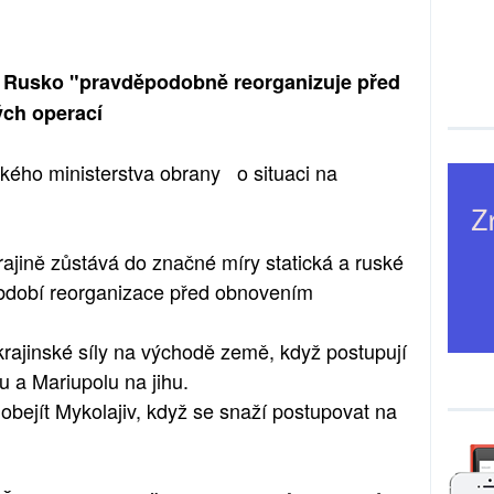
y: Rusko "pravděpodobně reorganizuje před
ch operací
ského ministerstva obrany o situaci na
jině zůstává do značné míry statická a ruské
období reorganizace před obnovením
rajinské síly na východě země, když postupují
 a Mariupolu na jihu.
bejít Mykolajiv, když se snaží postupovat na