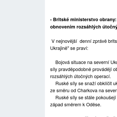
- Britské ministerstvo obran
obnovením rozsáhlých útočný
V nejnovější denní zprávě brit
Ukrajině" se praví:
Bojová situace na severní Ukra
síly pravděpodobně provádějí 
rozsáhlých útočných operací.
Ruské síly se snaží obklíčit uk
ze směru od Charkova na severu
Ruské síly se stále pokoušejí o
západ směrem k Oděse.