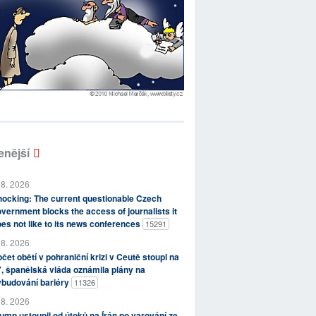
enější
 8. 2026
ocking: The current questionable Czech
vernment blocks the access of journalists it
es not like to its news conferences
15291
 8. 2026
čet obětí v pohraniční krizi v Ceutě stoupl na
, španělská vláda oznámila plány na
ybudování bariéry
11326
 8. 2026
ump ustoupil od útoků na Írán po varování ze