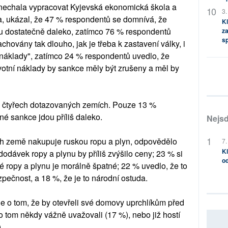
 nechala vypracovat Kyjevská ekonomická škola a
3.
a, ukázal, že 47 % respondentů se domnívá, že
Kl
u dostatečně daleko, zatímco 76 % respondentů
za
s
chovány tak dlouho, jak je třeba k zastavení války, i
í náklady", zatímco 24 % respondentů uvedlo, že
votní náklady by sankce měly být zrušeny a měl by
h čtyřech dotazovaných zemích. Pouze 13 %
é sankce jdou příliš daleko.
Nejsd
jich země nakupuje ruskou ropu a plyn, odpovědělo
7.
Kl
odávek ropy a plynu by příliš zvýšilo ceny; 23 % si
od
é ropy a plynu je morálně špatné; 22 % uvedlo, že to
pečnost, a 18 %, že je to národní ostuda.
 o tom, že by otevřeli své domovy uprchlíkům před
 o tom někdy vážně uvažovali (17 %), nebo již hostí
.