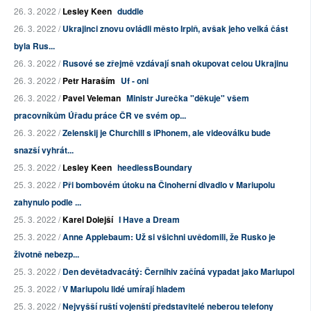
26. 3. 2022 /
Lesley Keen
duddle
26. 3. 2022 /
Ukrajinci znovu ovládli město Irpiň, avšak jeho velká část
byla Rus...
26. 3. 2022 /
Rusové se zřejmě vzdávají snah okupovat celou Ukrajinu
26. 3. 2022 /
Petr Haraším
Uf - oni
26. 3. 2022 /
Pavel Veleman
Ministr Jurečka "děkuje" všem
pracovníkům Úřadu práce ČR ve svém op...
26. 3. 2022 /
Zelenskij je Churchill s iPhonem, ale videoválku bude
snazší vyhrát...
25. 3. 2022 /
Lesley Keen
heedlessBoundary
25. 3. 2022 /
Při bombovém útoku na Činoherní divadlo v Mariupolu
zahynulo podle ...
25. 3. 2022 /
Karel Dolejší
I Have a Dream
25. 3. 2022 /
Anne Applebaum: Už si všichni uvědomili, že Rusko je
životně nebezp...
25. 3. 2022 /
Den devětadvacátý: Černihiv začíná vypadat jako Mariupol
25. 3. 2022 /
V Mariupolu lidé umírají hladem
25. 3. 2022 /
Nejvyšší ruští vojenští představitelé neberou telefony