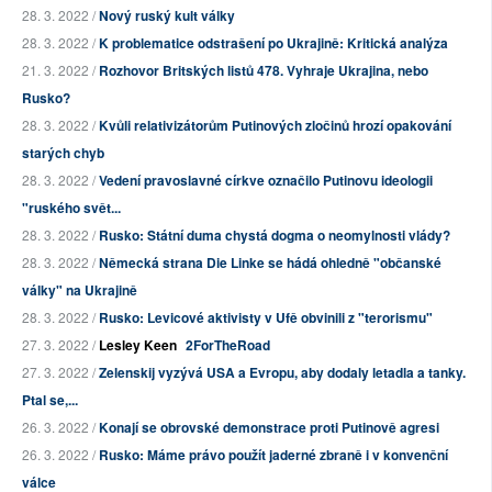
28. 3. 2022 /
Nový ruský kult války
28. 3. 2022 /
K problematice odstrašení po Ukrajině: Kritická analýza
21. 3. 2022 /
Rozhovor Britských listů 478. Vyhraje Ukrajina, nebo
Rusko?
28. 3. 2022 /
Kvůli relativizátorům Putinových zločinů hrozí opakování
starých chyb
28. 3. 2022 /
Vedení pravoslavné církve označilo Putinovu ideologii
"ruského svět...
28. 3. 2022 /
Rusko: Státní duma chystá dogma o neomylnosti vlády?
28. 3. 2022 /
Německá strana Die Linke se hádá ohledně "občanské
války" na Ukrajině
28. 3. 2022 /
Rusko: Levicové aktivisty v Ufě obvinili z "terorismu"
27. 3. 2022 /
Lesley Keen
2ForTheRoad
27. 3. 2022 /
Zelenskij vyzývá USA a Evropu, aby dodaly letadla a tanky.
Ptal se,...
26. 3. 2022 /
Konají se obrovské demonstrace proti Putinově agresi
26. 3. 2022 /
Rusko: Máme právo použít jaderné zbraně i v konvenční
válce