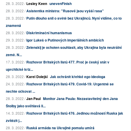
28. 3. 2022 /
Lesley Keen
unevenFinish
28. 3. 2022 /
Asistentka ministra: "Rusové jsou vyšší rasa"
28. 3. 2022 /
Putin dlouho snil o světě bez Ukrajinců. Nyní vidíme, co to
znamená
28. 3. 2022 /
Diskriminační humanismus
29. 3. 2022 /
Igor Lukeš o Putinových imperiálních ambicích
28. 3. 2022 /
Zelenskij je ochoten souhlasit, aby Ukrajina byla neutrální
země. N...
17. 3. 2022 /
Rozhovor Britských listů 477. Proč je český stát v
uprchlické kriz...
28. 3. 2022 /
Karel Dolejší
Jak ochránit křehké ego ideologa
24. 3. 2022 /
Rozhovor Britských listů 479. Covid-19: Urgentně se
nechte očkovat ...
28. 3. 2022 /
Jan Paul
Monitor Jana Paula: Nezastavitelný den Jana
Štolby jako svéhlavá li...
14. 3. 2022 /
Rozhovor Britských listů 476. Jedinou možností Ruska jak
zvítězit j...
28. 3. 2022 /
Ruská armáda na Ukrajině pomalu umírá