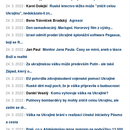
24. 3. 2022 /
Karel Dolejší
Ruské letectvo těžko může "zničit celou
Ukrajinu", nedokázalo-li zn...
24. 3. 2022 /
Beno Trávníček Brodský
Agresor
24. 3. 2022 /
Den osmadvacátý. Mariupol. Hororový film z výšky...
24. 3. 2022 /
Izrael odmítl prodat Ukrajině špionážní software Pegasus,
bojí se R...
24. 3. 2022 /
Jan Paul
Monitor Jana Paula: Časy se mění, aneb o lásce
Boží a realitě
24. 3. 2022 /
Za ukrajinskou válku může především Putin - ale také
Západ, který o...
24. 3. 2022 /
EU potvrdila zdvojnásobení vojenské pomoci Ukrajině
24. 3. 2022 /
Ruské děti mají pocit, že je válka připravila o budoucnost
24. 3. 2022 /
Daniel Veselý
Komu vyhovuje válka na Ukrajině?
24. 3. 2022 /
Putinovy bombardéry by mohly zničit celou Ukrajinu, ale
zatím se dr...
24. 3. 2022 /
Válka na Ukrajině brání v realizaci čínské iniciativy Pásmo
a cesta
24. 3. 2022 /
Poté, co v Afghánistánu letos zemřelo na podvýživu 13 000