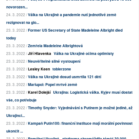
novorozen...
24. 3. 2022 /
Válka na Ukrajině a pandemie nutí jednotlivé země
rezignovat na glo...
23. 3. 2022 /
Former US Secretary of State Madeleine Albright died
today
23. 3. 2022 /
Zemřela Madeleine Albrightová
23. 3. 2022 /
Jiří Hlavenka
Válka na Ukrajině očima optimisty
23. 3. 2022 /
Neuvěřitelně silné vystoupení
23. 3. 2022 /
Lesley Keen
toblerzone
23. 3. 2022 /
Válka na Ukrajině dosud usmrtila 121 dětí
23. 3. 2022 /
Mariupol: Popel mrtvé země
23. 3. 2022 /
Karel Dolejší
Ukrajina: Logistická válka. Kyjev musí dostat
vše, co potřebuje
23. 3. 2022 /
Timothy Snyder: Vyjednávání s Putinem je možné jedině, až
Ukrajinci...
23. 3. 2022 /
Kampaň Putin100: finanční instituce mají morální povinnost
ukončit ...
23. 3. 2022 /
Pomáhej Ukrajině - platforma shromáždila téměř 30 000