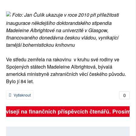
SOCIÁLNÍ SÍTĚ
Foto: Jan Čulík ukazuje v roce 2010 při příležitosti
RUBRIKY
inaugurace někdejšího doktorandského stipendia
Madeleine Albrightové na univerzitě v Glasgow,
PLNÁ VERZE STRÁNEK
financovaného donedávna českou vládou, vynikající
tamější bohemistickou knihovnu
Ve středu zemřela na rakovinu v kruhu své rodiny ve
Spojených státech Madeleine Albrightová, bývalá
americká ministryně zahraničních věcí českého původu.
Bylo jí 84 let.
0
Vytisknout
 závisejí na finančních příspěvcích čtenářů. Prosíme, 