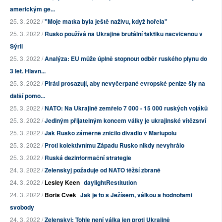
americkým ge...
25. 3. 2022 /
"Moje matka byla ještě naživu, když hořela"
25. 3. 2022 /
Rusko používá na Ukrajině brutální taktiku nacvičenou v
Sýrii
25. 3. 2022 /
Analýza: EU může úplně stopnout odběr ruského plynu do
3 let. Hlavn...
25. 3. 2022 /
Piráti prosazují, aby nevyčerpané evropské peníze šly na
další pomo...
25. 3. 2022 /
NATO: Na Ukrajině zemřelo 7 000 - 15 000 ruských vojáků
25. 3. 2022 /
Jediným přijatelným koncem války je ukrajinské vítězství
25. 3. 2022 /
Jak Rusko záměrně zničilo divadlo v Mariupolu
25. 3. 2022 /
Proti kolektivnímu Západu Rusko nikdy nevyhrálo
25. 3. 2022 /
Ruská dezinformační strategie
24. 3. 2022 /
Zelenskyj požaduje od NATO těžší zbraně
24. 3. 2022 /
Lesley Keen
daylightRestitution
24. 3. 2022 /
Boris Cvek
Jak je to s Ježíšem, válkou a hodnotami
svobody
24. 3. 2022 /
Zelenskyj: Tohle není válka jen proti Ukrajině