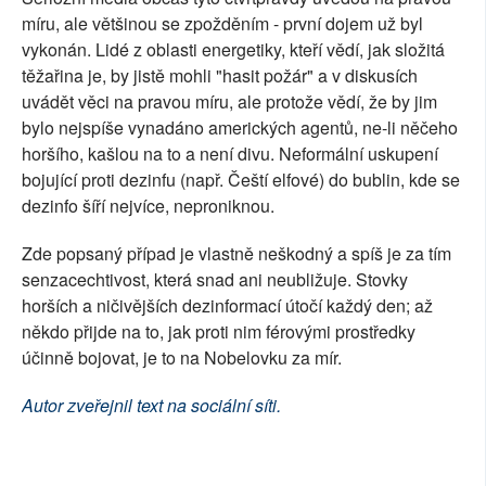
míru, ale většinou se zpožděním - první dojem už byl
vykonán. Lidé z oblasti energetiky, kteří vědí, jak složitá
těžařina je, by jistě mohli "hasit požár" a v diskusích
uvádět věci na pravou míru, ale protože vědí, že by jim
bylo nejspíše vynadáno amerických agentů, ne-li něčeho
horšího, kašlou na to a není divu. Neformální uskupení
bojující proti dezinfu (např. Čeští elfové) do bublin, kde se
dezinfo šíří nejvíce, neproniknou.
Zde popsaný případ je vlastně neškodný a spíš je za tím
senzacechtivost, která snad ani neubližuje. Stovky
horších a ničivějších dezinformací útočí každý den; až
někdo přijde na to, jak proti nim férovými prostředky
účinně bojovat, je to na Nobelovku za mír.
Autor zveřejnil text na sociální síti.