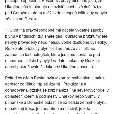
postupně opuštěna. Poslední zprávy nicméně jsou, že
Ukrajina přesto plánuje naleziště otevřít (včetně těžby
pod Černým mořem) a těžit zde alespoň tolik, aby nebyla
závislá na Rusku.
7) Ukrajina pravděpodobně má docela vydatné zásoby
plynu v břidlicích (tzv. shale gas), důkladné průzkumy ale
nebyly provedeny nebo nejsou volně dostupné výsledky.
Rusko ale břidličný plyn těžit neumí; závisí totiž na
západních technologiích, které jsou momentálně pod
embargem a jistě by byly i nadále, pokud by Rusko v
agresi pokračovalo či dokonce Ukrajinu obsadilo.
Pokud by cílem Ruska byla těžba zemního plynu, pak si
agresor poněkud "spletl území". Prokázaná a
odhadovaná ložiska se totiž nalézají na severovýchodě, v
oblastech kolem a pod městy Charkov nebo Sumy. V
Luhanské a Doněcké oblasti se naleziště zemního plynu
nenalézají (resp. jen nepatrné množství); je zde