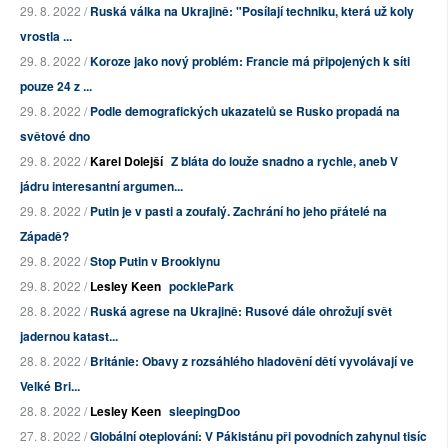
29. 8. 2022 /
Ruská válka na Ukrajině: "Posílají techniku, která už koly
vrostla ...
29. 8. 2022 /
Koroze jako nový problém: Francie má připojených k síti
pouze 24 z ...
29. 8. 2022 /
Podle demografických ukazatelů se Rusko propadá na
světové dno
29. 8. 2022 /
Karel Dolejší
Z bláta do louže snadno a rychle, aneb V
jádru interesantní argumen...
29. 8. 2022 /
Putin je v pasti a zoufalý. Zachrání ho jeho přátelé na
Západě?
29. 8. 2022 /
Stop Putin v Brooklynu
29. 8. 2022 /
Lesley Keen
pocklePark
28. 8. 2022 /
Ruská agrese na Ukrajině: Rusové dále ohrožují svět
jadernou katast...
28. 8. 2022 /
Británie: Obavy z rozsáhlého hladovění dětí vyvolávají ve
Velké Bri...
28. 8. 2022 /
Lesley Keen
sleepingDoo
27. 8. 2022 /
Globální oteplování: V Pákistánu při povodních zahynul tisíc