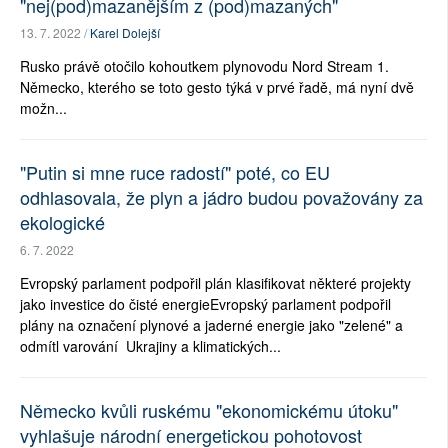
"nej(pod)mazanějším z (pod)mazaných"
13. 7. 2022 /
Karel Dolejší
Rusko právě otočilo kohoutkem plynovodu Nord Stream 1.
Německo, kterého se toto gesto týká v prvé řadě, má nyní dvě
možn...
"Putin si mne ruce radostí" poté, co EU
odhlasovala, že plyn a jádro budou považovány za
ekologické
6. 7. 2022
Evropský parlament podpořil plán klasifikovat některé projekty
jako investice do čisté energieEvropský parlament podpořil
plány na označení plynové a jaderné energie jako "zelené" a
odmítl varování Ukrajiny a klimatických...
Německo kvůli ruskému "ekonomickému útoku"
vyhlašuje národní energetickou pohotovost