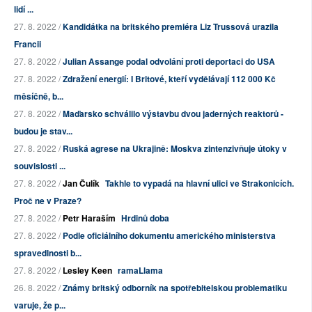
lidí ...
27. 8. 2022 /
Kandidátka na britského premiéra Liz Trussová urazila
Francii
27. 8. 2022 /
Julian Assange podal odvolání proti deportaci do USA
27. 8. 2022 /
Zdražení energií: I Britové, kteří vydělávají 112 000 Kč
měsíčně, b...
27. 8. 2022 /
Maďarsko schválilo výstavbu dvou jaderných reaktorů -
budou je stav...
27. 8. 2022 /
Ruská agrese na Ukrajině: Moskva zintenzivňuje útoky v
souvislosti ...
27. 8. 2022 /
Jan Čulík
Takhle to vypadá na hlavní ulici ve Strakonicích.
Proč ne v Praze?
27. 8. 2022 /
Petr Haraším
Hrdinů doba
27. 8. 2022 /
Podle oficiálního dokumentu amerického ministerstva
spravedlnosti b...
27. 8. 2022 /
Lesley Keen
ramaLlama
26. 8. 2022 /
Známy britský odborník na spotřebitelskou problematiku
varuje, že p...