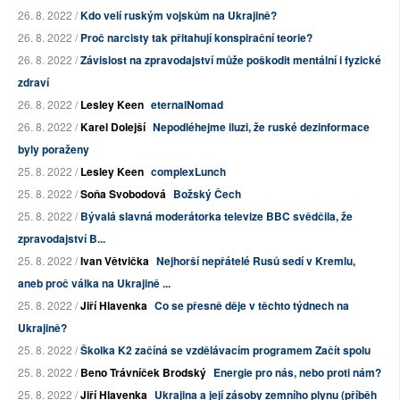
26. 8. 2022 /
Kdo velí ruským vojskům na Ukrajině?
26. 8. 2022 /
Proč narcisty tak přitahují konspirační teorie?
26. 8. 2022 /
Závislost na zpravodajství může poškodit mentální i fyzické
zdraví
26. 8. 2022 /
Lesley Keen
eternalNomad
26. 8. 2022 /
Karel Dolejší
Nepodléhejme iluzi, že ruské dezinformace
byly poraženy
25. 8. 2022 /
Lesley Keen
complexLunch
25. 8. 2022 /
Soňa Svobodová
Božský Čech
25. 8. 2022 /
Bývalá slavná moderátorka televize BBC svědčila, že
zpravodajství B...
25. 8. 2022 /
Ivan Větvička
Nejhorší nepřátelé Rusů sedí v Kremlu,
aneb proč válka na Ukrajině ...
25. 8. 2022 /
Jiří Hlavenka
Co se přesně děje v těchto týdnech na
Ukrajině?
25. 8. 2022 /
Školka K2 začíná se vzdělávacím programem Začít spolu
25. 8. 2022 /
Beno Trávníček Brodský
Energie pro nás, nebo proti nám?
25. 8. 2022 /
Jiří Hlavenka
Ukrajina a její zásoby zemního plynu (příběh