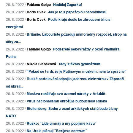
26. 8. 2022 /
Fabiano Golgo
Nedělej Zagorku!
26. 8. 2022 /
Boris Cvek
Jak je to s papežovou neomylností
26. 8. 2022 /
Boris Cvek
Podle krajů došlo ke zhroucení trhu s
energiemi
26. 8. 2022 /
Británie: Labouristé požadují mimořádný rozpočet, strop na
účty za...
26. 8. 2022 /
Fabiano Golgo
Podezřelé sebevraždy v okolí Vladimíra
Putina
26. 8. 2022 /
Nikola Slabáková
Tady stávalo gymnázium
26. 8. 2022 /
"Pokud se tvrdí, že je Putinovým mozkem, není to správné"
26. 8. 2022 /
Ruské ostřelování odpojilo jadernou elektrárnu v Záporoží
od ukraji...
26. 8. 2022 /
Moskva rozšiřuje své územní nároky v Arktidě
26. 8. 2022 /
Virus nacionalismu ohrožuje budoucnost Ruska
26. 8. 2022 /
Stoltenberg: Sedm z osmi arktických států bude členy
NATO
26. 8. 2022 /
Rusko: "Lidé umírají a my popíjíme kávu"
26. 8. 2022 /
Na Urale plánují "Berijovo centrum"