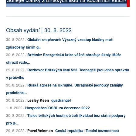
Obsah vydání | 30. 8. 2022
30. 8. 2022 /
Globální oteplování: Výrazný vzestup hladiny moří
způsobený táním g...
30. 8. 2022 /
Británie: Energetická krize vážně ohrožuje školy. Může
ohrozit vzdě...
29. 8. 2022 /
Rozhovor Britských listů 523. Teenageři jsou dnes opravdu
v průšvihu
30. 8. 2022 /
Ruská agrese na Ukrajině: Ukrajinské jednotky zahájily
protiofenzí...
30. 8. 2022 /
Lesley Keen
quadrangel
1. 8. 2022 /
Hospodaření OSBL za červenec 2022
30. 8. 2022 /
Tisíce britských hostinců čelí likvidaci bez státní podpory
pro je...
29. 8. 2022 /
Pavel Veleman
Česká republika: Totální bezmocnost