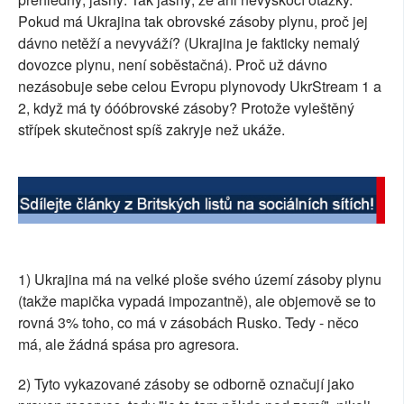
Pokud má Ukrajina tak obrovské zásoby plynu, proč jej
dávno netěží a nevyváží? (Ukrajina je fakticky nemalý
dovozce plynu, není soběstačná). Proč už dávno
nezásobuje sebe celou Evropu plynovody UkrStream 1 a
2, když má ty óóóbrovské zásoby? Protože vyleštěný
střípek skutečnost spíš zakryje než ukáže.
1) Ukrajina má na velké ploše svého území zásoby plynu
(takže mapička vypadá impozantně), ale objemově se to
rovná 3% toho, co má v zásobách Rusko. Tedy - něco
má, ale žádná spása pro agresora.
2) Tyto vykazované zásoby se odborně označují jako