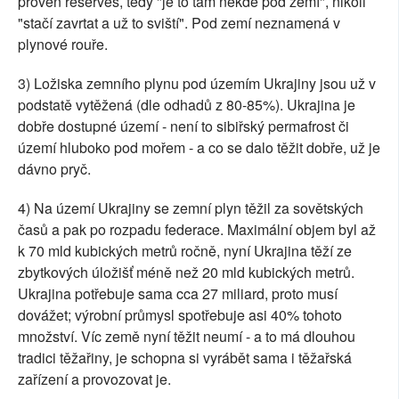
proven reserves, tedy "je to tam někde pod zemí", nikoli
"stačí zavrtat a už to sviští". Pod zemí neznamená v
plynové rouře.
3) Ložiska zemního plynu pod územím Ukrajiny jsou už v
podstatě vytěžená (dle odhadů z 80-85%). Ukrajina je
dobře dostupné území - není to sibiřský permafrost či
území hluboko pod mořem - a co se dalo těžit dobře, už je
dávno pryč.
4) Na území Ukrajiny se zemní plyn těžil za sovětských
časů a pak po rozpadu federace. Maximální objem byl až
k 70 mld kubických metrů ročně, nyní Ukrajina těží ze
zbytkových úložišť méně než 20 mld kubických metrů.
Ukrajina potřebuje sama cca 27 miliard, proto musí
dovážet; výrobní průmysl spotřebuje asi 40% tohoto
množství. Víc země nyní těžit neumí - a to má dlouhou
tradici těžařiny, je schopna si vyrábět sama i těžařská
zařízení a provozovat je.