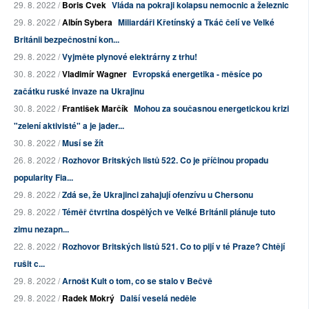
29. 8. 2022 /
Boris Cvek
Vláda na pokraji kolapsu nemocnic a železnic
29. 8. 2022 /
Albín Sybera
Miliardáři Křetínský a Tkáč čelí ve Velké
Británii bezpečnostní kon...
29. 8. 2022 /
Vyjměte plynové elektrárny z trhu!
30. 8. 2022 /
Vladimír Wagner
Evropská energetika - měsíce po
začátku ruské invaze na Ukrajinu
30. 8. 2022 /
František Marčík
Mohou za současnou energetickou krizi
"zelení aktivisté" a je jader...
30. 8. 2022 /
Musí se žít
26. 8. 2022 /
Rozhovor Britských listů 522. Co je příčinou propadu
popularity Fia...
29. 8. 2022 /
Zdá se, že Ukrajinci zahajují ofenzívu u Chersonu
29. 8. 2022 /
Téměř čtvrtina dospělých ve Velké Británii plánuje tuto
zimu nezapn...
22. 8. 2022 /
Rozhovor Britských listů 521. Co to pijí v té Praze? Chtějí
rušit c...
29. 8. 2022 /
Arnošt Kult o tom, co se stalo v Bečvě
29. 8. 2022 /
Radek Mokrý
Další veselá neděle