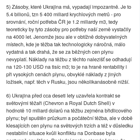
5) Zásoby, které Ukrajina má, vypadají impozantně. Je to
5.4 bilionů, tzn 5 400 miliard krychlových metrů - pro
srovnání, roční potřeba ČR je 1.2 miliardy m3, tedy
teoreticky by tyto zásoby pro potřeby naší země vystačily
na 4000 let. Jenomže jsou ale v obtížně dobyvatelných
místech, kde je těžba tak technologicky náročná, málo
vydatná a tak drahá, že se za běžných cen plynu
nevyplatí. Náklady na těžbu z těchto nalezišť se odhadují
na 120-130 USD na tisíc m3; to je na hraně rentability i
při vysokých cenách plynu, obvyklé náklady z jiných
ložisek, např. těch v Rusku, jsou několikanásobně nižší.
6) Ukrajina před cca deseti lety uzavřela kontrakt se
světovými těžaři (Chevron a Royal Dutch Shell) v
hodnotě 10 miliard dolarů na těžbu zejména břidlicového
plynu; byl spuštěn průzkum a počáteční těžba, ale v době
klesajících cen plynu na světových trzích a též v důsledku
nestabilní situace kvůli konfliktu na Donbase byla