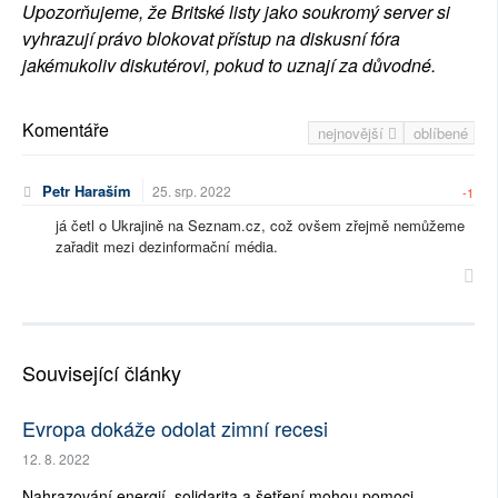
Upozorňujeme, že Britské listy jako soukromý server si
vyhrazují právo blokovat přístup na diskusní fóra
jakémukoliv diskutérovi, pokud to uznají za důvodné.
Komentáře
nejnovější
oblíbené
Petr Haraším
25. srp. 2022
-1
já četl o Ukrajině na Seznam.cz, což ovšem zřejmě nemůžeme
zařadit mezi dezinformační média.
Související články
Evropa dokáže odolat zimní recesi
12. 8. 2022
Nahrazování energií, solidarita a šetření mohou pomoci