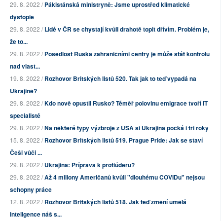
29. 8. 2022 /
Pákistánská ministryně: Jsme uprostřed klimatické
dystopie
29. 8. 2022 /
Lidé v ČR se chystají kvůli drahotě topit dřívím. Problém je,
že to...
29. 8. 2022 /
Posedlost Ruska zahraničními centry je může stát kontrolu
nad vlast...
19. 8. 2022 /
Rozhovor Britských listů 520. Tak jak to teď vypadá na
Ukrajině?
29. 8. 2022 /
Kdo nově opustil Rusko? Téměř polovinu emigrace tvoří IT
specialisté
29. 8. 2022 /
Na některé typy výzbroje z USA si Ukrajina počká i tři roky
15. 8. 2022 /
Rozhovor Britských listů 519. Prague Pride: Jak se staví
Češi vůči ...
29. 8. 2022 /
Ukrajina: Příprava k protiúderu?
29. 8. 2022 /
Až 4 miliony Američanů kvůli "dlouhému COVIDu" nejsou
schopny práce
12. 8. 2022 /
Rozhovor Britských listů 518. Jak teď změní umělá
inteligence náš s...