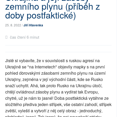
zemního plynu (příběh z
SOCIÁLNÍ SÍTĚ
doby postfaktické)
RUBRIKY
25. 8. 2022 /
Jiří Hlavenka
PLNÁ VERZE STRÁNEK
čas čtení 6 minut
Jistě si vybavíte, že v souvislosti s ruskou agresí na
Ukrajině se "na Internetech" objevily mapky s na první
pohled óbrovskými zásobami zemního plynu na území
Ukrajiny, zejména v její východní části, kde se Rusko
snaží uchytit. Ahá, tak proto Rusko na Ukrajinu útočí,
chtějí ovládnout zásoby plynu a vydírat tak Evropu,
chytré, už je nám to jasné! Doba postfaktická vytáhne ze
složitého přediva jeden střípek, vše ostatní zahodí, střípek
zvětší, vyleští a vytvoří z něj celý obraz - jednoduchý,
přehledný, jasný. Tak jasný, že ani nevyskočí otázky.