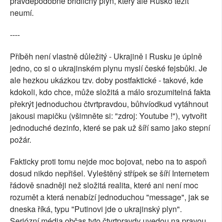
pravděpodobně břidličný plyn, který ale Rusko těžit
neumí.
----
Příběh není vlastně důležitý - Ukrajině i Rusku je úplně
jedno, co si o ukrajinském plynu myslí české fejsbůki. Je
ale hezkou ukázkou tzv. doby postfaktické - takové, kde
kdokoli, kdo chce, může složitá a málo srozumitelná fakta
překrýt jednoduchou čtvrtpravdou, bůhvíodkud vytáhnout
jakousi mapičku (všimněte si: "zdroj: Youtube !"), vytvořit
jednoduché dezinfo, které se pak už šíří samo jako stepní
požár.
Fakticky proti tomu nejde moc bojovat, nebo na to aspoň
dosud nikdo nepřišel. Vyleštěný střípek se šíří Internetem
řádově snadněji než složitá realita, které ani není moc
rozumět a která nenabízí jednoduchou "message", jak se
dneska říká, typu "Putinovi jde o ukrajinský plyn".
Seriózní média občas tyto čtvrtpravdy uvedou na pravou