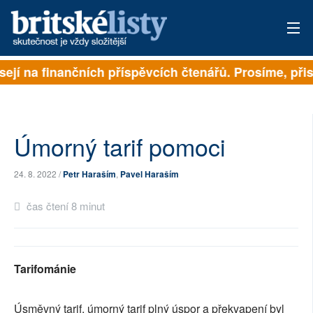
sejí na finančních příspěvcích čtenářů. Prosíme, přisp
PŘIHLÁSIT
AKTUÁLNÍ VYDÁNÍ
ARCHIV
Úmorný tarif pomoci
ROZHOVORY
24. 8. 2022 /
Petr Haraším
,
Pavel Haraším
TÉMATA
čas čtení 8 minut
NEJČTENĚJŠÍ ZA 7 DNÍ
AUTOŘI
Tarifománie
PŘÍSPĚVKY NA PROVOZ
Úsměvný tarif, úmorný tarif plný úspor a překvapení byl