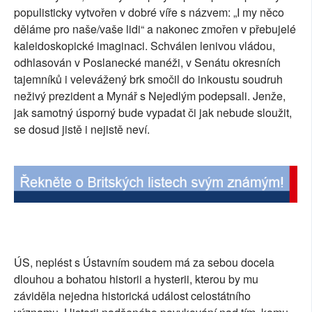
populisticky vytvořen v dobré víře s názvem: „I my něco
SOCIÁLNÍ SÍTĚ
děláme pro naše/vaše lidi“ a nakonec zmořen v přebujelé
kaleidoskopické imaginaci. Schválen lenivou vládou,
RUBRIKY
odhlasován v Poslanecké manéži, v Senátu okresních
tajemníků i velevážený brk smočil do inkoustu soudruh
PLNÁ VERZE STRÁNEK
neživý prezident a Mynář s Nejedlým podepsali. Jenže,
jak samotný úsporný bude vypadat či jak nebude sloužit,
se dosud jistě i nejistě neví.
ÚS, neplést s Ústavním soudem má za sebou docela
dlouhou a bohatou historii a hysterii, kterou by mu
záviděla nejedna historická událost celostátního