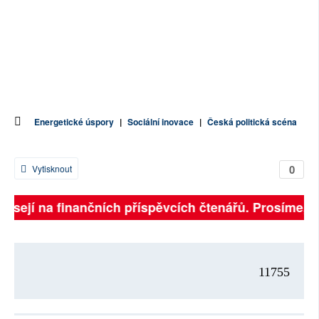
Energetické úspory
|
Sociální inovace
|
Česká politická scéna
0
Vytisknout
visejí na finančních příspěvcích čtenářů. Prosíme, při
11755