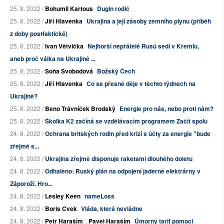
25. 8. 2022 /
Bohumil Kartous
Dugin rodič
25. 8. 2022 /
Jiří Hlavenka
Ukrajina a její zásoby zemního plynu (příběh
z doby postfaktické)
25. 8. 2022 /
Ivan Větvička
Nejhorší nepřátelé Rusů sedí v Kremlu,
aneb proč válka na Ukrajině ...
25. 8. 2022 /
Soňa Svobodová
Božský Čech
25. 8. 2022 /
Jiří Hlavenka
Co se přesně děje v těchto týdnech na
Ukrajině?
25. 8. 2022 /
Beno Trávníček Brodský
Energie pro nás, nebo proti nám?
25. 8. 2022 /
Školka K2 začíná se vzdělávacím programem Začít spolu
24. 8. 2022 /
Ochrana britských rodin před krizí s účty za energie "bude
zřejmě s...
24. 8. 2022 /
Ukrajina zřejmě disponuje raketami dlouhého doletu
24. 8. 2022 /
Odhaleno: Ruský plán na odpojení jaderné elektrárny v
Záporoží. Hro...
24. 8. 2022 /
Lesley Keen
nameLoss
24. 8. 2022 /
Boris Cvek
Vláda, která nevládne
24. 8. 2022 /
Petr Haraším
,
Pavel Haraším
Úmorný tarif pomoci