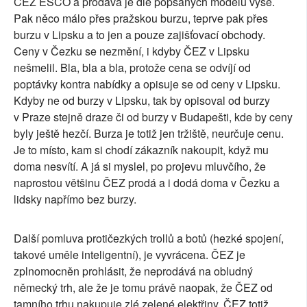
ČEZ ESCO a prodává je dle popsaných modelů výše.
Pak něco málo přes pražskou burzu, teprve pak přes
burzu v Lipsku a to jen a pouze zajišťovací obchody.
Ceny v Čezku se nezmění, i kdyby ČEZ v Lipsku
nešmelil. Bla, bla a bla, protože cena se odvíjí od
poptávky kontra nabídky a opisuje se od ceny v Lipsku.
Kdyby ne od burzy v Lipsku, tak by opisoval od burzy
v Praze stejně draze či od burzy v Budapešti, kde by ceny
byly ještě hezčí. Burza je totiž jen tržiště, neurčuje cenu.
Je to místo, kam si chodí zákazník nakoupit, když mu
doma nesvítí. A já si myslel, po projevu mluvčího, že
naprostou většinu ČEZ prodá a i dodá doma v Čezku a
lidsky napřímo bez burzy.
Další pomluva protičezkých trollů a botů (hezké spojení,
takové uměle inteligentní), je vyvrácena. ČEZ je
zplnomocněn prohlásit, že neprodává na obludný
německý trh, ale že je tomu právě naopak, že ČEZ od
tamního trhu nakupuje zlé zelené elektřiny. ČEZ totiž