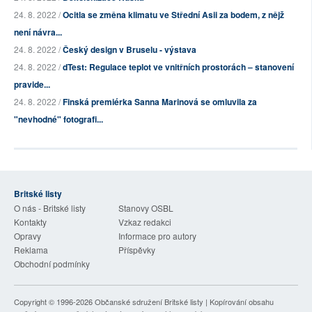
24. 8. 2022 /
Ocitla se změna klimatu ve Střední Asii za bodem, z nějž
není návra...
24. 8. 2022 /
Český design v Bruselu - výstava
24. 8. 2022 /
dTest: Regulace teplot ve vnitřních prostorách – stanovení
pravide...
24. 8. 2022 /
Finská premiérka Sanna Marinová se omluvila za
"nevhodné" fotografi...
Britské listy
O nás - Britské listy
Stanovy OSBL
Kontakty
Vzkaz redakci
Opravy
Informace pro autory
Reklama
Příspěvky
Obchodní podmínky
Copyright © 1996-2026
Občanské sdružení Britské listy
| Kopírování obsahu