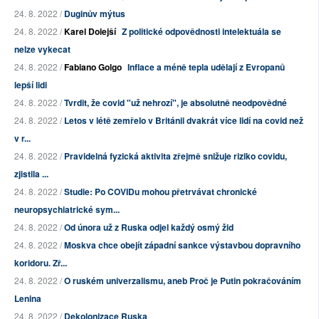
24. 8. 2022 /
Duginův mýtus
24. 8. 2022 /
Karel Dolejší
Z politické odpovědnosti intelektuála se
nelze vykecat
24. 8. 2022 /
Fabiano Golgo
Inflace a méně tepla udělají z Evropanů
lepší lidi
24. 8. 2022 /
Tvrdit, že covid "už nehrozí", je absolutně neodpovědné
24. 8. 2022 /
Letos v létě zemřelo v Británii dvakrát více lidí na covid než
v r...
24. 8. 2022 /
Pravidelná fyzická aktivita zřejmě snižuje riziko covidu,
zjistila ...
24. 8. 2022 /
Studie: Po COVIDu mohou přetrvávat chronické
neuropsychiatrické sym...
24. 8. 2022 /
Od února už z Ruska odjel každý osmý žid
24. 8. 2022 /
Moskva chce obejít západní sankce výstavbou dopravního
koridoru. Zř...
24. 8. 2022 /
O ruském univerzalismu, aneb Proč je Putin pokračováním
Lenina
24. 8. 2022 /
Dekolonizace Ruska