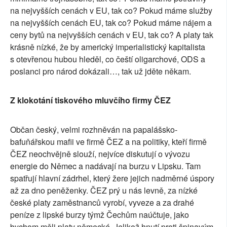
na nejvyšších cenách v EU, tak co? Pokud máme služby
na nejvyšších cenách EU, tak co? Pokud máme nájem a
ceny bytů na nejvyšších cenách v EU, tak co? A platy tak
krásně nízké, že by americký imperialistický kapitalista
s otevřenou hubou hleděl, co čeští oligarchové, ODS a
poslanci pro národ dokázali…, tak už jděte někam.
Z klokotání tiskového mluvčího firmy ČEZ
Občan český, velmi rozhněván na papalášsko-
bafuňářskou mafii ve firmě ČEZ a na politiky, kteří firmě
ČEZ neochvějně slouží, nejvíce diskutují o vývozu
energie do Němec a nadávají na burzu v Lipsku. Tam
spatřují hlavní zádrhel, který žere jejich nadměrné úspory
až za dno peněženky. ČEZ prý u nás levně, za nízké
české platy zaměstnanců vyrobí, vyveze a za drahé
peníze z lipské burzy týmž Čechům naúčtuje, jako
bychom měli platy německé. Jelikož hnutí proti špinavým