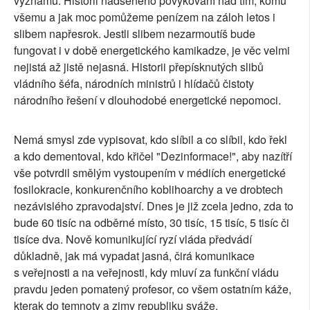
významu. Historii nadšeného povykování nad tím, komu
všemu a jak moc pomůžeme penízem na záloh letos i
slibem napřesrok. Jestli slibem nezarmoutíš bude
fungovat i v době energetického kamikadze, je věc velmi
nejistá až jistě nejasná. Historii přepísknutých slibů
vládního šéfa, národních ministrů i hlídačů čistoty
národního řešení v dlouhodobé energetické nepomoci.
Nemá smysl zde vypisovat, kdo slíbil a co slíbil, kdo řekl
a kdo dementoval, kdo křičel "Dezinformace!", aby nazítří
vše potvrdil smělým vystoupením v médiích energetické
fosilokracie, konkurenčního koblihoarchy a ve drobtech
nezávislého zpravodajství. Dnes je již zcela jedno, zda to
bude 60 tisíc na odběrné místo, 30 tisíc, 15 tisíc, 5 tisíc či
tisíce dva. Nově komunikující ryzí vláda předvádí
důkladně, jak má vypadat jasná, čirá komunikace
s veřejnosti a na veřejnosti, kdy mluví za funkční vládu
pravdu jeden pomatený profesor, co všem ostatním káže,
kterak do temnoty a zimy republiku sváže.