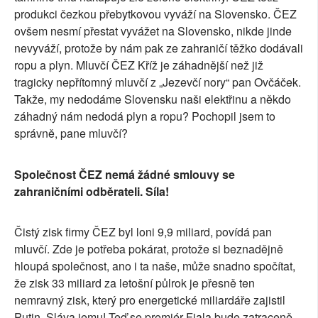
produkci čezkou přebytkovou vyváží na Slovensko. ČEZ
ovšem nesmí přestat vyvážet na Slovensko, nikde jinde
nevyváží, protože by nám pak ze zahraničí těžko dodávali
ropu a plyn. Mluvčí ČEZ Kříž je záhadnější než již
tragicky nepřítomný mluvčí z „Jezevčí nory“ pan Ovčáček.
Takže, my nedodáme Slovensku naši elektřinu a někdo
záhadný nám nedodá plyn a ropu? Pochopil jsem to
správně, pane mluvčí?
Společnost ČEZ nemá žádné smlouvy se
zahraničními odběrateli. Síla!
Čistý zisk firmy ČEZ byl loni 9,9 miliard, povídá pan
mluvčí. Zde je potřeba pokárat, protože si beznadějně
hloupá společnost, ano i ta naše, může snadno spočítat,
že zisk 33 miliard za letošní půlrok je přesně ten
nemravný zisk, který pro energetické miliardáře zajistil
Putin. Sláva jemu! Teď se premiér Fiala bude zatraceně