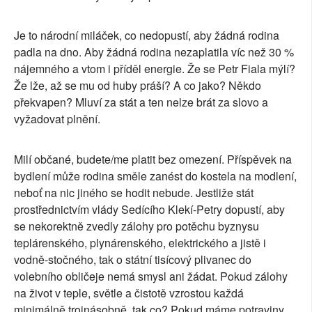
Je to národní miláček, co nedopustí, aby žádná rodina
padla na dno. Aby žádná rodina nezaplatila víc než 30 %
nájemného a vtom i příděl energie. Že se Petr Fiala mýlí?
Že lže, až se mu od huby práší? A co jako? Někdo
překvapen? Mluví za stát a ten nelze brát za slovo a
vyžadovat plnění.
Milí občané, budete/me platit bez omezení. Příspěvek na
bydlení může rodina směle zanést do kostela na modlení,
neboť na nic jiného se hodit nebude. Jestliže stát
prostřednictvím vlády Sedícího Klekí-Petry dopustí, aby
se nekorektně zvedly zálohy pro potěchu byznysu
teplárenského, plynárenského, elektrického a jistě i
vodně-stočného, tak o státní tisícový plivanec do
volebního obličeje nemá smysl ani žádat. Pokud zálohy
na život v teple, světle a čistotě vzrostou každá
minimálně trojnásobně, tak co? Pokud máme potraviny