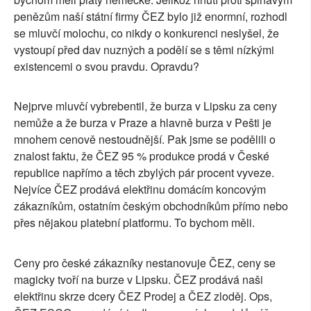
penězům naší státní firmy ČEZ bylo již enormní, rozhodl
se mluvčí molochu, co nikdy o konkurenci neslyšel, že
vystoupí před dav nuzných a podělí se s těmi nízkými
existencemi o svou pravdu. Opravdu?
Nejprve mluvčí vybrebentil, že burza v Lipsku za ceny
nemůže a že burza v Praze a hlavně burza v Pešti je
mnohem cenově nestoudnější. Pak jsme se podělili o
znalost faktu, že ČEZ 95 % produkce prodá v České
republice napřímo a těch zbylých pár procent vyveze.
Nejvíce ČEZ prodává elektřinu domácím koncovým
zákazníkům, ostatním českým obchodníkům přímo nebo
přes nějakou platební platformu. To bychom měli.
Ceny pro české zákazníky nestanovuje ČEZ, ceny se
magicky tvoří na burze v Lipsku. ČEZ prodává naši
elektřinu skrze dcery ČEZ Prodej a ČEZ zloděj. Ops,