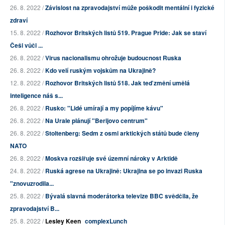
26. 8. 2022 /
Závislost na zpravodajství může poškodit mentální i fyzické
zdraví
15. 8. 2022 /
Rozhovor Britských listů 519. Prague Pride: Jak se staví
Češi vůči ...
26. 8. 2022 /
Virus nacionalismu ohrožuje budoucnost Ruska
26. 8. 2022 /
Kdo velí ruským vojskům na Ukrajině?
12. 8. 2022 /
Rozhovor Britských listů 518. Jak teď změní umělá
inteligence náš s...
26. 8. 2022 /
Rusko: "Lidé umírají a my popíjíme kávu"
26. 8. 2022 /
Na Urale plánují "Berijovo centrum"
26. 8. 2022 /
Stoltenberg: Sedm z osmi arktických států bude členy
NATO
26. 8. 2022 /
Moskva rozšiřuje své územní nároky v Arktidě
24. 8. 2022 /
Ruská agrese na Ukrajině: Ukrajina se po invazi Ruska
"znovuzrodila...
25. 8. 2022 /
Bývalá slavná moderátorka televize BBC svědčila, že
zpravodajství B...
25. 8. 2022 /
Lesley Keen
complexLunch