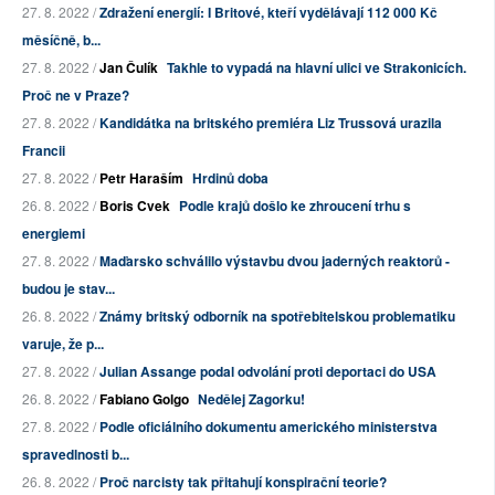
27. 8. 2022 /
Zdražení energií: I Britové, kteří vydělávají 112 000 Kč
měsíčně, b...
27. 8. 2022 /
Jan Čulík
Takhle to vypadá na hlavní ulici ve Strakonicích.
Proč ne v Praze?
27. 8. 2022 /
Kandidátka na britského premiéra Liz Trussová urazila
Francii
27. 8. 2022 /
Petr Haraším
Hrdinů doba
26. 8. 2022 /
Boris Cvek
Podle krajů došlo ke zhroucení trhu s
energiemi
27. 8. 2022 /
Maďarsko schválilo výstavbu dvou jaderných reaktorů -
budou je stav...
26. 8. 2022 /
Známy britský odborník na spotřebitelskou problematiku
varuje, že p...
27. 8. 2022 /
Julian Assange podal odvolání proti deportaci do USA
26. 8. 2022 /
Fabiano Golgo
Nedělej Zagorku!
27. 8. 2022 /
Podle oficiálního dokumentu amerického ministerstva
spravedlnosti b...
26. 8. 2022 /
Proč narcisty tak přitahují konspirační teorie?