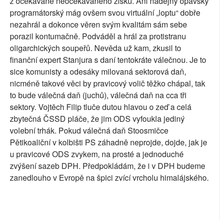
z očekávaně neočekávaného zisku. Ani nadějný opavský
programátorský mág ovšem svou virtuální „loptu“ dobře
nezahrál a dokonce věren svým kvalitám sám sebe
porazil kontumačně. Podváděl a hrál za protistranu
oligarchických soupeřů. Nevěda už kam, zkusil to
finanční expert Stanjura s daní tentokráte válečnou. Je to
sice komunisty a odesáky milovaná sektorová daň,
nicméně takové věci by pravicový volič těžko chápal, tak
to bude válečná daň (juchů), válečná daň na cca tři
sektory. Vojtěch Filip tluče dutou hlavou o zeď a celá
zbytečná ČSSD pláče, že jim ODS vyfoukla jediný
volební trhák. Pokud válečná daň Stoosmičce
Pětikoaliční v kolbišti PS záhadně neprojde, dojde, jak je
u pravicové ODS zvykem, na prosté a jednoduché
zvýšení sazeb DPH. Předpokládám, že i v DPH budeme
zanedlouho v Evropě na špici zvící vrcholu himalájského.