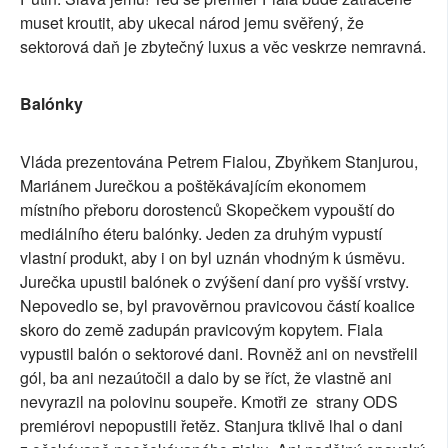
muset kroutit, aby ukecal národ jemu svěřený, že
sektorová daň je zbytečný luxus a věc veskrze nemravná.
Balónky
Vláda prezentována Petrem Fialou, Zbyňkem Stanjurou,
Mariánem Jurečkou a poštěkávajícím ekonomem
místního přeboru dorostenců Skopečkem vypouští do
mediálního éteru balónky. Jeden za druhým vypustí
vlastní produkt, aby i on byl uznán vhodným k úsměvu.
Jurečka upustil balónek o zvýšení daní pro vyšší vrstvy.
Nepovedlo se, byl pravověrnou pravicovou částí koalice
skoro do země zadupán pravicovým kopytem. Fiala
vypustil balón o sektorové dani. Rovněž ani on nevstřelil
gól, ba ani nezaútočil a dalo by se říct, že vlastně ani
nevyrazil na polovinu soupeře. Kmotři ze strany ODS
premiérovi nepopustili řetěz. Stanjura tklivě lhal o dani