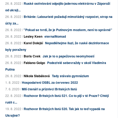
26. 8. 2022 /
Ruské ostřelování odpojilo jadernou elektrárnu v Záporoží
od ukraji...
26. 8. 2022 /
Británie: Labouristé požadují mimořádný rozpočet, strop na
účty za...
26. 8. 2022 /
"Pokud se tvrdí, že je Putinovým mozkem, není to správné"
26. 8. 2022 /
Lesley Keen
eternalNomad
26. 8. 2022 /
Karel Dolejší
Nepodléhejme iluzi, že ruské dezinformace
byly poraženy
26. 8. 2022 /
Boris Cvek
Jak je to s papežovou neomylností
26. 8. 2022 /
Fabiano Golgo
Podezřelé sebevraždy v okolí Vladimíra
Putina
26. 8. 2022 /
Nikola Slabáková
Tady stávalo gymnázium
1. 8. 2022 /
Hospodaření OSBL za červenec 2022
7. 6. 2020 /
Milí čtenáři a příznivci Britských listů
22. 8. 2022 /
Rozhovor Britských listů 521. Co to pijí v té Praze? Chtějí
rušit c...
19. 8. 2022 /
Rozhovor Britských listů 520. Tak jak to teď vypadá na
Ukrajině?