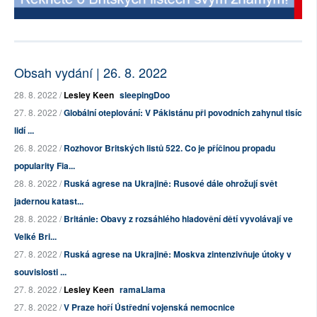
Obsah vydání | 26. 8. 2022
28. 8. 2022 /
Lesley Keen
sleepingDoo
27. 8. 2022 /
Globální oteplování: V Pákistánu při povodních zahynul tisíc
lidí ...
26. 8. 2022 /
Rozhovor Britských listů 522. Co je příčinou propadu
popularity Fia...
28. 8. 2022 /
Ruská agrese na Ukrajině: Rusové dále ohrožují svět
jadernou katast...
28. 8. 2022 /
Británie: Obavy z rozsáhlého hladovění dětí vyvolávají ve
Velké Bri...
27. 8. 2022 /
Ruská agrese na Ukrajině: Moskva zintenzivňuje útoky v
souvislosti ...
27. 8. 2022 /
Lesley Keen
ramaLlama
27. 8. 2022 /
V Praze hoří Ústřední vojenská nemocnice