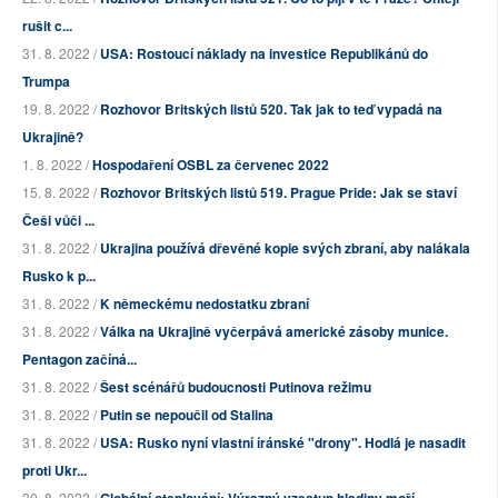
rušit c...
31. 8. 2022 /
USA: Rostoucí náklady na investice Republikánů do
Trumpa
19. 8. 2022 /
Rozhovor Britských listů 520. Tak jak to teď vypadá na
Ukrajině?
1. 8. 2022 /
Hospodaření OSBL za červenec 2022
15. 8. 2022 /
Rozhovor Britských listů 519. Prague Pride: Jak se staví
Češi vůči ...
31. 8. 2022 /
Ukrajina používá dřevěné kopie svých zbraní, aby nalákala
Rusko k p...
31. 8. 2022 /
K německému nedostatku zbraní
31. 8. 2022 /
Válka na Ukrajině vyčerpává americké zásoby munice.
Pentagon začíná...
31. 8. 2022 /
Šest scénářů budoucnosti Putinova režimu
31. 8. 2022 /
Putin se nepoučil od Stalina
31. 8. 2022 /
USA: Rusko nyní vlastní íránské "drony". Hodlá je nasadit
proti Ukr...
30. 8. 2022 /