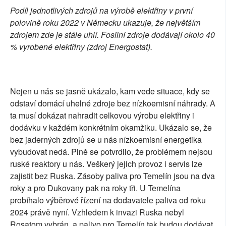
Podíl jednotlivých zdrojů na výrobě elektřiny v první
polovině roku 2022 v Německu ukazuje, že největším
zdrojem zde je stále uhlí. Fosilní zdroje dodávají okolo 40
% vyrobené elektřiny (zdroj Energostat).
Nejen u nás se jasně ukázalo, kam vede situace, kdy se
odstaví domácí uhelné zdroje bez nízkoemisní náhrady. A
ta musí dokázat nahradit celkovou výrobu elektřiny i
dodávku v každém konkrétním okamžiku. Ukázalo se, že
bez jaderných zdrojů se u nás nízkoemisní energetika
vybudovat nedá. Plně se potvrdilo, že problémem nejsou
ruské reaktory u nás. Veškerý jejich provoz i servis lze
zajistit bez Ruska. Zásoby paliva pro Temelín jsou na dva
roky a pro Dukovany pak na roky tři. U Temelína
probíhalo výběrové řízení na dodavatele paliva od roku
2024 právě nyní. Vzhledem k invazi Ruska nebyl
Rosatom vybrán, a palivo pro Temelín tak budou dodávat