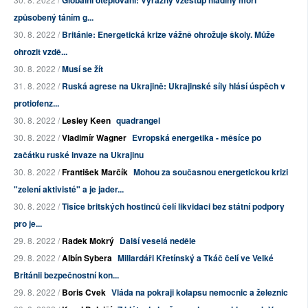
Globální oteplování: Výrazný vzestup hladiny moří
způsobený táním g...
30. 8. 2022 /
Británie: Energetická krize vážně ohrožuje školy. Může
ohrozit vzdě...
30. 8. 2022 /
Musí se žít
31. 8. 2022 /
Ruská agrese na Ukrajině: Ukrajinské síly hlásí úspěch v
protiofenz...
30. 8. 2022 /
Lesley Keen
quadrangel
30. 8. 2022 /
Vladimír Wagner
Evropská energetika - měsíce po
začátku ruské invaze na Ukrajinu
30. 8. 2022 /
František Marčík
Mohou za současnou energetickou krizi
"zelení aktivisté" a je jader...
30. 8. 2022 /
Tisíce britských hostinců čelí likvidaci bez státní podpory
pro je...
29. 8. 2022 /
Radek Mokrý
Další veselá neděle
29. 8. 2022 /
Albín Sybera
Miliardáři Křetínský a Tkáč čelí ve Velké
Británii bezpečnostní kon...
29. 8. 2022 /
Boris Cvek
Vláda na pokraji kolapsu nemocnic a železnic