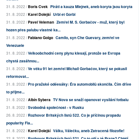
31. 8. 2022 /
Boris Cvek
Piráti a kauza Mlejnek, aneb koryta jsou koryta
31. 8. 2022 /
Karel Dolejší
Urbi et Gorbi
31. 8. 2022 /
Pavel Veleman
Zemřel M. S. Gorbačov - muž, který byl
hozen přes palubu vlastně ka...
31. 8. 2022 /
Fabiano Golgo
Camilo, syn Che Guevary, zemřel ve
Venezuele
31. 8. 2022 /
Velkoobchodní ceny plynu klesají, protože se Evropa
chystá zasáhnou...
31. 8. 2022 /
Ve věku 91 let zemřel Michail Gorbačov, který se pokusil
reformovat...
31. 8. 2022 /
Pro pražské odéesáky: Éra automobilů skončila. Čím dříve
to přijme...
31. 8. 2022 /
Albín Sybera
TV Nova se snaží opanovat vysílání fotbalu
31. 8. 2022 /
Svobodná společnost - v Rusku
26. 8. 2022 /
Rozhovor Britských listů 522. Co je příčinou propadu
popularity Fia...
31. 8. 2022 /
Karel Dolejší
Válku, Válečku, aneb Zatracená filozofie!
22. 8. 2022 /
Rozhovor Britských listů 521. Co to pijí v té Praze? Chtějí