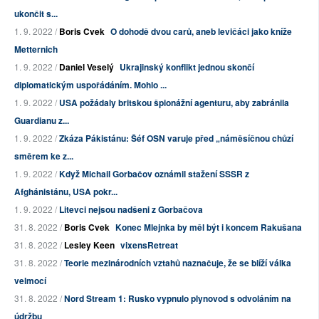
ukončit s...
1. 9. 2022 /
Boris Cvek
O dohodě dvou carů, aneb levičáci jako kníže
Metternich
1. 9. 2022 /
Daniel Veselý
Ukrajinský konflikt jednou skončí
diplomatickým uspořádáním. Mohlo ...
1. 9. 2022 /
USA požádaly britskou špionážní agenturu, aby zabránila
Guardianu z...
1. 9. 2022 /
Zkáza Pákistánu: Šéf OSN varuje před „náměsíčnou chůzí
směrem ke z...
1. 9. 2022 /
Když Michail Gorbačov oznámil stažení SSSR z
Afghánistánu, USA pokr...
1. 9. 2022 /
Litevci nejsou nadšeni z Gorbačova
31. 8. 2022 /
Boris Cvek
Konec Mlejnka by měl být i koncem Rakušana
31. 8. 2022 /
Lesley Keen
vixensRetreat
31. 8. 2022 /
Teorie mezinárodních vztahů naznačuje, že se blíží válka
velmocí
31. 8. 2022 /
Nord Stream 1: Rusko vypnulo plynovod s odvoláním na
údržbu