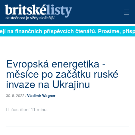
jí na finančních příspěvcích čtenářů. Prosíme, přispěj
PŘIHLÁSIT
AKTUÁLNÍ VYDÁNÍ
ARCHIV
Evropská energetika -
měsíce po začátku ruské
ROZHOVORY
invaze na Ukrajinu
TÉMATA
30. 8. 2022 /
Vladimír Wagner
NEJČTENĚJŠÍ ZA 7 DNÍ
čas čtení 11 minut
AUTOŘI
PŘÍSPĚVKY NA PROVOZ