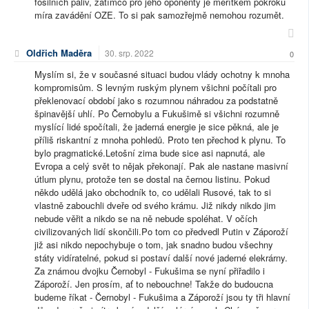
fosilních paliv, zatímco pro jeho oponenty je měřítkem pokroku
míra zavádění OZE. To si pak samozřejmě nemohou rozumět.
Oldřich Maděra
30. srp. 2022
0
Myslím si, že v současné situaci budou vlády ochotny k mnoha
kompromisům. S levným ruským plynem všichni počítali pro
překlenovací období jako s rozumnou náhradou za podstatně
špinavější uhlí. Po Černobylu a Fukušimě si všichni rozumně
myslící lidé spočítali, že jaderná energie je sice pěkná, ale je
příliš riskantní z mnoha pohledů. Proto ten přechod k plynu. To
bylo pragmatické.Letošní zima bude sice asi napnutá, ale
Evropa a celý svět to nějak překonají. Pak ale nastane masivní
útlum plynu, protože ten se dostal na černou listinu. Pokud
někdo udělá jako obchodník to, co udělali Rusové, tak to si
vlastně zabouchli dveře od svého krámu. Již nikdy nikdo jim
nebude věřit a nikdo se na ně nebude spoléhat. V očích
civilizovaných lidí skončili.Po tom co předvedl Putin v Záporoží
již asi nikdo nepochybuje o tom, jak snadno budou všechny
státy vidíratelné, pokud si postaví další nové jaderné elekrárny.
Za známou dvojku Černobyl - Fukušima se nyní přiřadilo i
Záporoží. Jen prosím, ať to nebouchne! Takže do budoucna
budeme říkat - Černobyl - Fukušima a Záporoží jsou ty tři hlavní