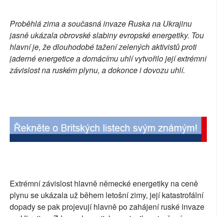
SOCIÁLNÍ SÍTĚ
Proběhlá zima a současná invaze Ruska na Ukrajinu
RUBRIKY
jasně ukázala obrovské slabiny evropské energetiky. Tou
hlavní je, že dlouhodobé tažení zelených aktivistů proti
PLNÁ VERZE STRÁNEK
jaderné energetice a domácímu uhlí vytvořilo její extrémní
závislost na ruském plynu, a dokonce i dovozu uhlí.
Extrémní závislost hlavně německé energetiky na ceně
plynu se ukázala už během letošní zimy, její katastrofální
dopady se pak projevují hlavně po zahájení ruské invaze