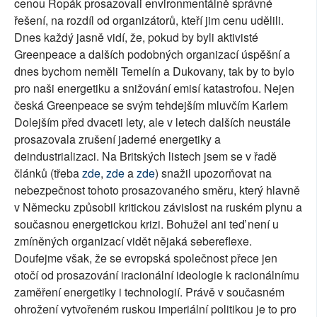
cenou Ropák prosazovali environmentálně správné
řešení, na rozdíl od organizátorů, kteří jim cenu udělili.
Dnes každý jasně vidí, že, pokud by byli aktivisté
Greenpeace a dalších podobných organizací úspěšní a
dnes bychom neměli Temelín a Dukovany, tak by to bylo
pro naši energetiku a snižování emisí katastrofou. Nejen
česká Greenpeace se svým tehdejším mluvčím Karlem
Dolejším před dvaceti lety, ale v letech dalších neustále
prosazovala zrušení jaderné energetiky a
deindustrializaci. Na Britských listech jsem se v řadě
článků (třeba
zde
,
zde
a
zde
) snažil upozorňovat na
nebezpečnost tohoto prosazovaného směru, který hlavně
v Německu způsobil kritickou závislost na ruském plynu a
současnou energetickou krizi. Bohužel ani teď není u
zmíněných organizací vidět nějaká sebereflexe.
Doufejme však, že se evropská společnost přece jen
otočí od prosazování iracionální ideologie k racionálnímu
zaměření energetiky i technologií. Právě v současném
ohrožení vytvořeném ruskou imperiální politikou je to pro