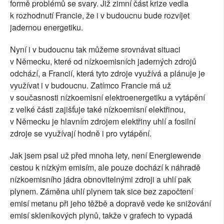
formě problémů se svary. Již zimní část krize vedla
k rozhodnutí Francie, že i v budoucnu bude rozvíjet
jadernou energetiku.
Nyní i v budoucnu tak můžeme srovnávat situaci
v Německu, které od nízkoemisních jaderných zdrojů
odchází, a Francií, která tyto zdroje využívá a plánuje je
využívat i v budoucnu. Zatímco Francie má už
v současnosti nízkoemisní elektroenergetiku a vytápění
z velké části zajišťuje také nízkoemisní elektřinou,
v Německu je hlavním zdrojem elektřiny uhlí a fosilní
zdroje se využívají hodně i pro vytápění.
Jak jsem psal už před mnoha lety, není Energiewende
cestou k nízkým emisím, ale pouze dochází k náhradě
nízkoemisního jádra obnovitelnými zdroji a uhlí pak
plynem. Záměna uhlí plynem tak sice bez započtení
emisí metanu při jeho těžbě a dopravě vede ke snižování
emisí skleníkových plynů, takže v grafech to vypadá