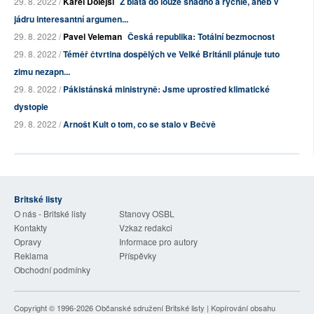
29. 8. 2022 /
Karel Dolejší
Z bláta do louže snadno a rychle, aneb V
jádru interesantní argumen...
29. 8. 2022 /
Pavel Veleman
Česká republika: Totální bezmocnost
29. 8. 2022 /
Téměř čtvrtina dospělých ve Velké Británii plánuje tuto
zimu nezapn...
29. 8. 2022 /
Pákistánská ministryně: Jsme uprostřed klimatické
dystopie
29. 8. 2022 /
Arnošt Kult o tom, co se stalo v Bečvě
Britské listy
O nás - Britské listy
Stanovy OSBL
Kontakty
Vzkaz redakci
Opravy
Informace pro autory
Reklama
Příspěvky
Obchodní podmínky
Copyright © 1996-2026
Občanské sdružení Britské listy
| Kopírování obsahu