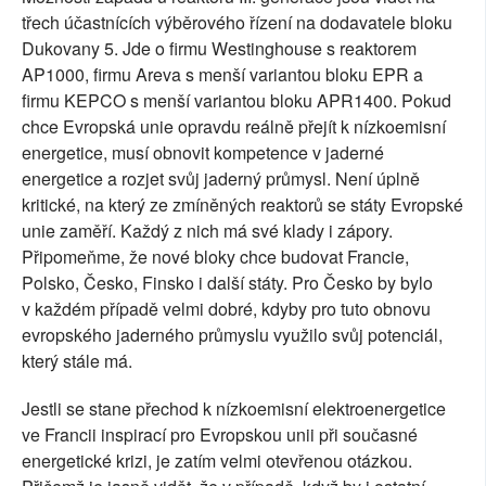
třech účastnících výběrového řízení na dodavatele bloku
Dukovany 5. Jde o firmu Westinghouse s reaktorem
AP1000, firmu Areva s menší variantou bloku EPR a
firmu KEPCO s menší variantou bloku APR1400. Pokud
chce Evropská unie opravdu reálně přejít k nízkoemisní
energetice, musí obnovit kompetence v jaderné
energetice a rozjet svůj jaderný průmysl. Není úplně
kritické, na který ze zmíněných reaktorů se státy Evropské
unie zaměří. Každý z nich má své klady i zápory.
Připomeňme, že nové bloky chce budovat Francie,
Polsko, Česko, Finsko i další státy. Pro Česko by bylo
v každém případě velmi dobré, kdyby pro tuto obnovu
evropského jaderného průmyslu využilo svůj potenciál,
který stále má.
Jestli se stane přechod k nízkoemisní elektroenergetice
ve Francii inspirací pro Evropskou unii při současné
energetické krizi, je zatím velmi otevřenou otázkou.