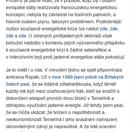
Přičemž je jasně vidět, že v případě, když by i ostatní
evropské státy realizovaly francouzskou energetickou
koncepci, nebyla by závislost na fosilních palivech, a
hlavně ruském plynu, takovým problémem. Podrobnější
rozbor současné energetické krize lze nalézt
zde
,
zde
,
zde
a
zde
. U zelených protijaderných aktivistů však
bohužel nedošlo v kontextu jejich významného příspěvku
k současné energetické krizi k žádné sebereflexi a
v intenzivním boji proti jaderné energetice stále pokračují.
Je to vidět i u nás. V minulém týdnu se opět připomínala
anticena Ropák. Už v
roce 1999 jsem právě na Britských
listech psal
, že se totálně zdiskreditovala, když téměř
každý rok byli mezi oceňovanými lidé, kteří se snažili o
dokončení alespoň prvních dvou bloků v Temelíně a
obhajobu využívání jaderné energie. Již tehdy jsem psal,
že se může ukázat, že tvrzení o nepotřebnosti a
neekonomičnosti Temelína i jeho snadném nahrazení
obnovitelnými zdroji je nepravdivé. A že lidé ocenění