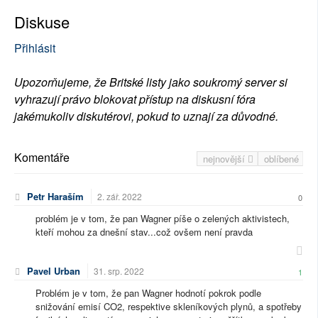
Diskuse
Přihlásit
Upozorňujeme, že Britské listy jako soukromý server si
vyhrazují právo blokovat přístup na diskusní fóra
jakémukoliv diskutérovi, pokud to uznají za důvodné.
Komentáře
nejnovější
oblíbené
Petr Haraším
2. zář. 2022
0
problém je v tom, že pan Wagner píše o zelených aktivistech,
kteří mohou za dnešní stav...což ovšem není pravda
Pavel Urban
31. srp. 2022
1
Problém je v tom, že pan Wagner hodnotí pokrok podle
snižování emisí CO2, respektive skleníkových plynů, a spotřeby