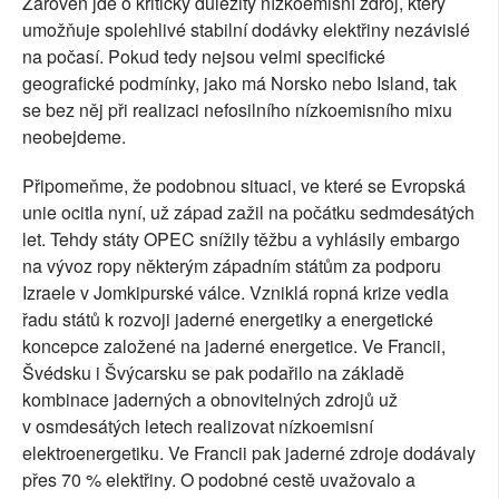
Zároveň jde o kriticky důležitý nízkoemisní zdroj, který
umožňuje spolehlivé stabilní dodávky elektřiny nezávislé
na počasí. Pokud tedy nejsou velmi specifické
geografické podmínky, jako má Norsko nebo Island, tak
se bez něj při realizaci nefosilního nízkoemisního mixu
neobejdeme.
Připomeňme, že podobnou situaci, ve které se Evropská
unie ocitla nyní, už západ zažil na počátku sedmdesátých
let. Tehdy státy OPEC snížily těžbu a vyhlásily embargo
na vývoz ropy některým západním státům za podporu
Izraele v Jomkipurské válce. Vzniklá ropná krize vedla
řadu států k rozvoji jaderné energetiky a energetické
koncepce založené na jaderné energetice. Ve Francii,
Švédsku i Švýcarsku se pak podařilo na základě
kombinace jaderných a obnovitelných zdrojů už
v osmdesátých letech realizovat nízkoemisní
elektroenergetiku. Ve Francii pak jaderné zdroje dodávaly
přes 70 % elektřiny. O podobné cestě uvažovalo a