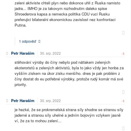
zeleni aktiviste chteli plyn nebo dokonce uhli z Ruska namisto
jadra... IMHO je za takovym rozhodnutim daleko spise
Shroederova kapsa a nemecka politika CDU vuci Rusku
preferujici bilateralni ekonomickou zavislost nez konfrontaci
Putina.
1 odpověď
Petr Haraším
30. srp. 2022
-1
stěhování výroby do číny nebylo pod nátlakem zelených
ekoteroristů a zelených aktivistů, byla to jako vždy jen honba za
vyšším ziskem na úkor zisku menšího. dnes je pak problém z
číny dostat do eu potřebné výrobky, protože rudý komár má své
priority.
Petr Haraším
30. srp. 2022
-1
je hezké, že se prokremelská strana síly shodne se stranou síly
jaderné a stranou síly uhelné a jedním bojovým vzlykem jasně
ví, že za to mohou zelení...