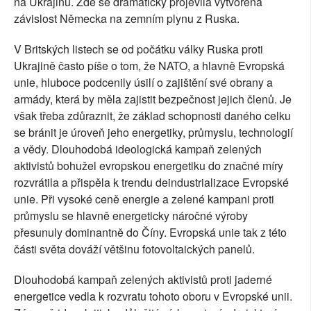
na Ukrajinu. Zde se dramaticky projevila vytvořená
závislost Německa na zemním plynu z Ruska.
V Britských listech se od počátku války Ruska proti
Ukrajině často píše o tom, že NATO, a hlavně Evropská
unie, hluboce podcenily úsilí o zajištění své obrany a
armády, která by měla zajistit bezpečnost jejich členů. Je
však třeba zdůraznit, že základ schopnosti daného celku
se bránit je úroveň jeho energetiky, průmyslu, technologií
a vědy. Dlouhodobá ideologická kampaň zelených
aktivistů bohužel evropskou energetiku do značné míry
rozvrátila a přispěla k trendu deindustrializace Evropské
unie. Při vysoké ceně energie a zelené kampani proti
průmyslu se hlavně energeticky náročné výroby
přesunuly dominantně do Číny. Evropská unie tak z této
části světa dováží většinu fotovoltaických panelů.
Dlouhodobá kampaň zelených aktivistů proti jaderné
energetice vedla k rozvratu tohoto oboru v Evropské unii.