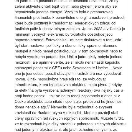
Ja jsem si za posledni minimalne desetileti nevsimnul, ze by
zeleni aktiviste chteli topit uhlim nebo plynem jenom aby se
nepouzivala jaderna energie. Vzdy to bylo o presmerovani
financnich prostredku k obnovitelne energii a nastaveni prostredi,
ktere bude pozitivni k transformaci energetickych zdroju od
fosilnich paliv k obnovitelnym zdrojum. Je rok 2022 a v Cesku je
minimum vetrnych elekraren, byrokraticke obstrukce jsou
naprosto strasne. Fotovoltaika - muzete diskutovat o tom, zda
byl start nastaven politicky a ekonomicky spravne, nicmene
neuspel a nikdo nemel politickou vuli v tom pokracovat nebo to
nebylo vysoko na poradu dne. Uhli a jadro nikdy nebylo jedinou
moznosti, ale uprimne verite, ze si nikdo nenamastil kapsicku
spinavymi penezmi z CEZu nebo Severoceske Uhelne... Navic
ono je jednodussi pouzit stavajici infrastrukturu nez vybudovat
novou. Jinak nepochybne hraje roli i to, ze vybudovat
infrastrukturu, ktera by pouzivala elektrinu misto plynu (i kdyby
ta eletkrina byla vyrabena jadernymi reaktory) trva nejaky cas a
stoji hodne penez - tak se ne to radeji zapomnelo a dnes si v
Cesku elektricke auto nikdo neporizuje, protoze si ho jinde nez
doma nenabije atp.V Nemecku byla rozhodnuti o zvyseni
zavislosti na Ruskem plynu v rukou lidi, kteri se pozdeji stali
cleny spravnich rad ruskych ropnych spolecnosti. Muzete tvrdit,
ze ta rozhodnuti byla diky strachu z pohorseni zelenych aktivistu
nad jadernymi elektrarnami, ale ja si rozhodne nemyslim, ze