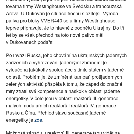
továrna firmy Westinghouse ve Švédsku a francouzská
Areva. U Dukovan je situace trochu složitější. Výroba
paliva pro bloky VVER440 se u firmy Westinghouse
teprve připravuje. Je to hlavně z podnětu Ukrajiny. Do tří
let by se však přechod na toto nové palivo měl
v Dukovanech podařit.
Po invazi Ruska, jeho chování na ukrajinských jaderných
zařízeních a vyhrožování jadernými zbraněmi je
vyloučena jakákoliv spolupráce s tímto státem v jaderné
oblasti. Problém je, že zmíněná kampaň protijaderných
zelených aktivistů přispěla k tomu, že západ do značné
míry ztratil své kompetence a náskok v oblasti jaderné
energetiky. V čele jsou v oblasti reaktorů III. generace,
malých modulárních reaktorů i reaktorů IV. generace
Rusko a Čína. Přehled stavu současné jaderné
energetiky je
zde
.
Možnosti západu u reaktorů III. generace jsou vidět na