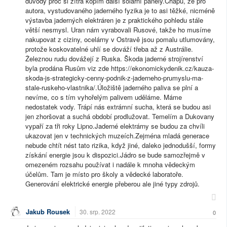
důvody proč si zítra kopím další solární panely.Chápu, že pro
autora, vystudovaného jaderného fyzika je to asi těžké, nicméně
výstavba jaderných elektráren je z praktického pohledu stále
větší nesmysl. Uran nám vyrabovali Rusové, takže ho musíme
nakupovat z ciziny, ocelárny v Ostravě jsou pomalu utlumovány,
protože koskovatelné uhlí se dováží třeba až z Austrálie.
Železnou rudu dovážejí z Ruska. Škoda jaderné strojírenství
byla prodána Rusům viz zde https://ekonomickydenik.cz/kauza-
skoda-js-strategicky-cenny-podnik-z-jaderneho-prumyslu-ma-
stale-ruskeho-vlastnika/.Úložiště jaderného paliva se plní a
nevíme, co s tím vyhořelým palivem uděláme. Máme
nedostatek vody. Trápí nás extrámní sucha, která se budou asi
jen zhoršovat a suchá období prodlužovat. Temelím a Dukovany
vypaří za tři roky Lipno.Jaderné elektrárny se budou za chvíli
ukazovat jen v technických muzeích.Zejména mladá generace
nebude chtít nést tato rizika, když jiné, daleko jednodušší, formy
získání energie jsou k dispozici.Jádro se bude samozřejmě v
omezeném rozsahu používat i nadále k mnoha vědeckým
účelům. Tam je místo pro školy a vědecké laboratoře.
Generování elektrické energie přeberou ale jiné typy zdrojů.
Jakub Rousek
30. srp. 2022
0