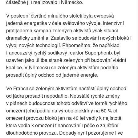
částečně ji i realizovalo i Německo.
V poslední čtvrtině minulého století byla evropská
jaderná energetika v čele světového vývoje. Intenzivní
protijaderná kampaň zelených aktivistů však situaci
dramaticky změnila. Zastavilo se budování nových bloků i
vývoj nových technologií. Připomeňme, že například
francouzský rychlý sodíkový reaktor Superphenix byl
uzavřen jako úlitba straně zelených při budování vládní
koalice. V Německu se zeleným aktivistům podařilo
prosadit úplný odchod od jaderné energie.
Ve Francii se zeleným aktivistům naštěstí úplný odchod
od jádra prosadit nepodařilo. Neustálé rychlé změny
v plánech budoucnosti tohoto odvětví ve formě rychlého
omezení jeho podílu na výrobě elektřiny na 50 % či
omezení provozu bloků jen na 40 let vedly k nejistotě,
která vedla k omezení financování i péče o zajištění
dlouhodobého provozu. Dopady nyní pozorujeme i ve